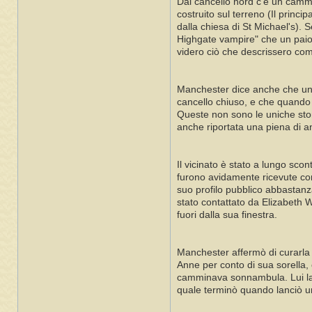
Dal cancello nord c'è un cammi
costruito sul terreno (Il princ
dalla chiesa di St Michael's).
Highgate vampire" che un paio
videro ciò che descrissero com
Manchester dice anche che un r
cancello chiuso, e che quando 
Queste non sono le uniche storie
anche riportata una piena di an
Il vicinato è stato a lungo sco
furono avidamente ricevute co
suo profilo pubblico abbastanza
stato contattato da Elizabeth 
fuori dalla sua finestra.
Manchester affermò di curarla
Anne per conto di sua sorella,
camminava sonnambula. Lui la 
quale terminò quando lanciò un 