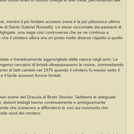
doio sotterraneo in disuso collega le due metà, permettendo alle
t, mentre il più limitato accesso ovest è la più pittoresca ultima
e di Dante Gabriel Rossetti). Le storie raccontate dai passanti di
Highgate, una saga così controversa che se ne continua a
che il cimitero allora era un posto molto diverso rispetto a quello
olate e freneticamente aggrovigliate dalla natura negli anni. Le
ngenui cercatori di brividi oltrepassavano le rovine, commettendo
to di fatti cambiò nel 1975 quando il cimitero fu messo sotto il
 il facile accesso furono limitati.
rticolari scene del Dracula di Bram Stocker. Sebbene le adeguate
nni, distorti bisbigli hanno continuamente e ambiguamente
tile che iniziarono a diffondersi le voci sul nonmorto che
ello nord del cimitero.