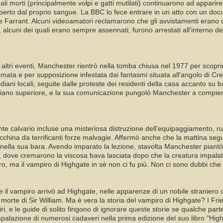
ali morti (principalmente volpi e gatti mutilati) continuarono ad appari
perto dal proprio sangue. La BBC lo fece entrare in un atto con un docu
e Farrant. Alcuni videoamatori reclamarono che gli avvistamenti erano dei
 alcuni dei quali erano sempre assennati, furono arrestati all'interno del
 altri eventi, Manchester rientrò nella tomba chiusa nel 1977 per scopr
mata e per supposizione infestata dai fantasmi situata all'angolo di C
idiani locali, seguite dalle proteste dei residenti della casa accanto su
l piano superiore, e la sua comunicazione pungolò Manchester a compi
nte calvario incluse una misteriosa distruzione dell'equipaggiamento, r
acchina da terrificanti forze malvagie. Affermò anche che la mattina segu
ella sua bara. Avendo imparato la lezione, stavolta Manchester piantò u
le, dove cremarono la viscosa bava lasciata dopo che la creatura impal
ro, ma il vampiro di Highgate in sè non ci fu più. Non ci sono dubbi ch
l vampiro arrivò ad Highgate, nelle apparenze di un nobile straniero ch
morte di Sir William. Ma è vera la storia del vampiro di Highgate? I Fri
ri, e le guide di solito fingono di ignorare queste storie se qualche part
 impalazione di numerosi cadaveri nella prima edizione del suo libro "Hi