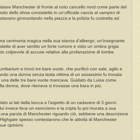
istare Manchester di fronte al noto cancello nord come parte del
esto dello show consistette in un'ufficiale caccia al vampiro di
stavano gironzolando nella piazza e la polizia fu costretta ad
 una cerimonia magica nella sua stanza d'albergo; un'insegnante
tette di aver sentito un forte rumore e visto un ombra grigia
ato colpevole di accuse relative alla profanazione di tombe.
barium e trovò tre bare vuote, che purificò con sale, aglio e
uando una donna senza testa vittima di un assassinio fu trovata
che una delle tre bare vuote mancava. Guidato da Luisa come
lla donna, dove riteneva si trovasse una bara in più.
o ai lati della bocca e l'aspetto di un cadavere di 3 giorni.
lui invece fece un esorcismo e la cripta fu poi murata a sua
lo una parola di Manchester riguardo ciò, sebbene una descrizione
f Highgate spesso contestarono che le attività di Manchester
ue opinioni.