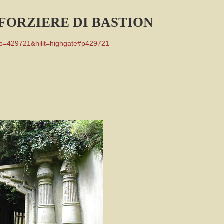
FORZIERE DI BASTION
p=429721&hilit=highgate#p429721