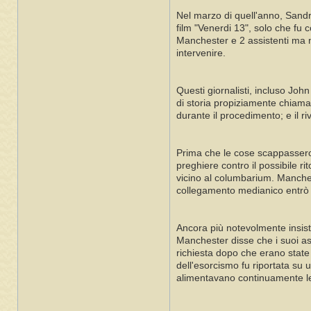
Nel marzo di quell'anno, Sandr
film "Venerdi 13", solo che fu 
Manchester e 2 assistenti ma ne
intervenire.
Questi giornalisti, incluso Jo
di storia propiziamente chiama
durante il procedimento; e il r
Prima che le cose scappassero
preghiere contro il possibile r
vicino al columbarium. Manches
collegamento medianico entrò ne
Ancora più notevolmente insiste
Manchester disse che i suoi ass
richiesta dopo che erano state
dell'esorcismo fu riportata su
alimentavano continuamente le