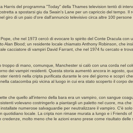
a Harris del programma "Today" della Thames television tentò di interv
costretta a spostarsi giu da Swain's Lane per un capriccio del tempo. Il r
l giro di un paio d'ore dall'annuncio televisivo circa altre 100 persone 
hn Pope, che nel 1973 cercò di evocare lo spirito del Conte Dracula con
to Alan Blood; un residente locale chiamato Anthony Robinson, che insis
ivale cacciatore di vampiri David Farrant, che nel 1974 fu cercato e trov
 troppo di mano, comunque, Manchester si calò con una corda nel colum
itorno dei vampiri residenti. Questa storia aumentò ancora in agosto, q
ter rientrò nella cripta purificata durante le ore del giorno e scoprì 
lla catacomba più vicina al luogo in cui era stato scoperto il corpo de
tte che quello all'interno della bara era un vampiro, con sangue coagulat
istenti volevano costringerlo a piantargli un paletto nel cuore, ma che 
 installate numerose salvaguardie per neutralizzare il vampiro. C'è so
 un quotidiano locale. La cripta non rimase murata a lungo e i Friends o
 credenze, molto meno che le azioni erano prese come risultato delle s