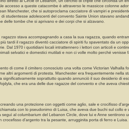
no diretto al Circle of Lebanon, un cerchio di cripte che circonda un 
ipale accesso a queste catacombe è attraverso le massicce colonne adorn
 Sean Manchester, che si autoproclama cacciatore di vampiri e presidente
 di studentesse adolescenti del convento Sainte Union stavano andand
e delle tombe che si aprivano e dei corpi che si alzavano.
agazzo stava accompagnando a casa la sua ragazza, quando entrambi furo
più tardi il ragazzo diventò cacciatore di spiriti fu spaventato da un o
. Dal 1970 i quotidiani locali intrattennero i lettori con articoli e conti
imali selvatici e domestici mutilati e non ci volle molto perché venisse
ntento di come il cimitero conosciuto una volta come Victorian Valhalla f
me altri argomenti di protesta. Manchester era frequentemente nella 
 significativamente soprattutto quando annunciò il suo desiderio di esor
Wojdyla, che era una delle due ragazze del convento e che aveva chiest
 creando una protezione con oggetti come aglio, sale e crocifisso d'a
 chiamata con lo pseudonimo di Luisa, che aveva due buchi sul collo e u
seguì al columbarium del Lebanon Circle, dove lui e Anne sentirono un
crocefisso d'argento tra la pesante, arrugginita porta di ferro e Luisa.