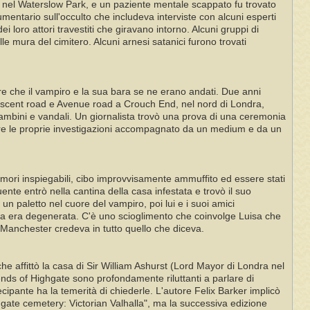
re nel Waterslow Park, e un paziente mentale scappato fu trovato
mentario sull'occulto che includeva interviste con alcuni esperti
 loro attori travestiti che giravano intorno. Alcuni gruppi di
le mura del cimitero. Alcuni arnesi satanici furono trovati
ire che il vampiro e la sua bara se ne erano andati. Due anni
rescent road e Avenue road a Crouch End, nel nord di Londra,
 bambini e vandali. Un giornalista trovò una prova di una ceremonia
ere le proprie investigazioni accompagnato da un medium e da un
umori inspiegabili, cibo improvvisamente ammuffito ed essere stati
ente entrò nella cantina della casa infestata e trovò il suo
n paletto nel cuore del vampiro, poi lui e i suoi amici
ata era degenerata. C'è uno scioglimento che coinvolge Luisa che
e Manchester credeva in tutto quello che diceva.
e affittò la casa di Sir William Ashurst (Lord Mayor di Londra nel
ends of Highgate sono profondamente riluttanti a parlare di
ecipante ha la temerità di chiederle. L'autore Felix Barker implicò
ghgate cemetery: Victorian Valhalla", ma la successiva edizione