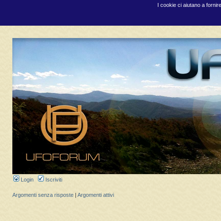
I cookie ci aiutano a fornir
Login
Iscriviti
Argomenti senza risposte
|
Argomenti attivi