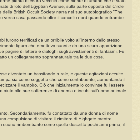
enorme pianta di cedro vecchia come niente di umano che è stato
ate di loto dell'Egyptian Avenue, sulla parte opposta del Circle
 della British Occult Society narra nel suo autobiografico "The
o verso casa passando oltre il cancello nord quando entrambe
no terrificati da un orribile volto all'interno dello stesso
pprimente figura che emetteva suoni e da una scura apparizione.
nue pagine di lettere e dialoghi sugli avvistamenti di fantasmi. Fu
 fatto un collegamento soprannaturale tra le due cose.
osse diventato un bassifondo rurale, e queste agitazioni occulte
stampa sia come soggetto che come contribuente, aumentando il
cizzare il vampiro. Ciò che inizialmente lo convinse fu l'essere
o aiuto alle sue sofferenze di anemia e incubi sull'uomo animale
rgento. Secondariamente, fu contattato da una donna di nome
na compulsione di visitare il cimitero di Highgate mentre
 suono rimbombante come quello descritto pochi anni prima, il