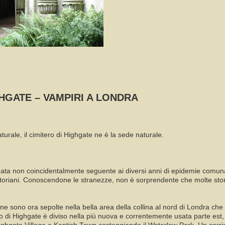
GHGATE – VAMPIRI A LONDRA
urale, il cimitero di Highgate ne è la sede naturale.
data non coincidentalmente seguente ai diversi anni di epidemie comuna
toriani. Conoscendone le stranezze, non è sorprendente che molte storie
e sono ora sepolte nella bella area della collina al nord di Londra che 
o di Highgate è diviso nella più nuova e correntemente usata parte est,