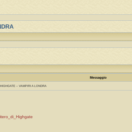
ONDRA
Messaggio
 HIGHGATE – VAMPIRI A LONDRA
imitero_di_Highgate