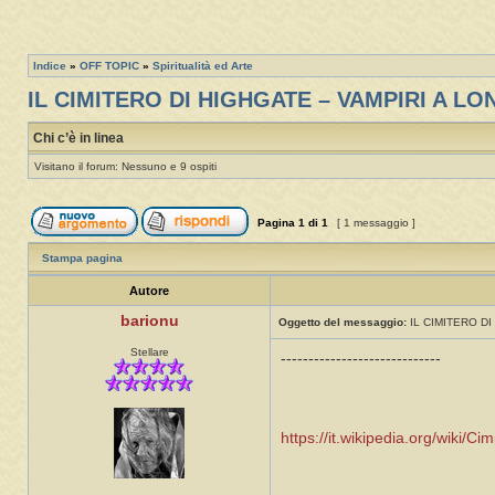
Indice
»
OFF TOPIC
»
Spiritualità ed Arte
IL CIMITERO DI HIGHGATE – VAMPIRI A L
Chi c’è in linea
Visitano il forum: Nessuno e 9 ospiti
Pagina
1
di
1
[ 1 messaggio ]
Stampa pagina
Autore
barionu
Oggetto del messaggio:
IL CIMITERO DI
Stellare
-----------------------------
https://it.wikipedia.org/wiki/C