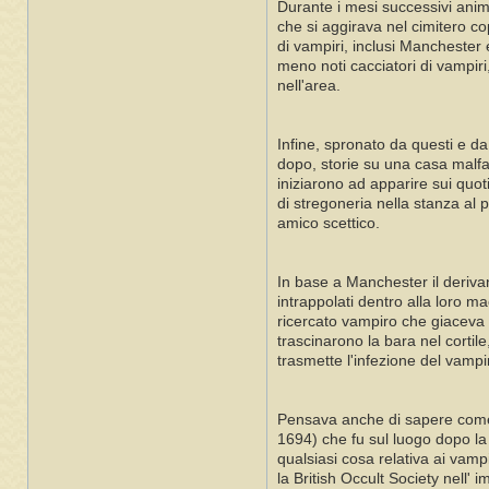
Durante i mesi successivi anim
che si aggirava nel cimitero co
di vampiri, inclusi Manchester 
meno noti cacciatori di vampiri,
nell'area.
Infine, spronato da questi e da
dopo, storie su una casa malfa
iniziarono ad apparire sui quot
di stregoneria nella stanza a
amico scettico.
In base a Manchester il deriva
intrappolati dentro alla loro m
ricercato vampiro che giaceva n
trascinarono la bara nel corti
trasmette l'infezione del vampi
Pensava anche di sapere come i
1694) che fu sul luogo dopo la 
qualsiasi cosa relativa ai vampi
la British Occult Society nell'