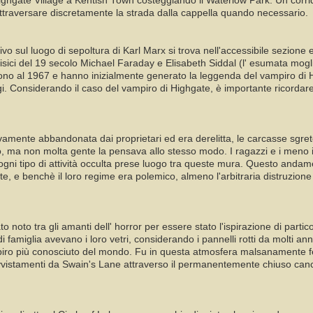
Highgate Village a Kentish Town costeggiando il Waterlow Park. Un corri
attraversare discretamente la strada dalla cappella quando necessario.
 sul luogo di sepoltura di Karl Marx si trova nell'accessibile sezione es
fisici del 19 secolo Michael Faraday e Elisabeth Siddal (l' esumata mogli
gono al 1967 e hanno inizialmente generato la leggenda del vampiro di 
i. Considerando il caso del vampiro di Highgate, è importante ricordare 
ivamente abbandonata dai proprietari ed era derelitta, le carcasse sgret
o, ma non molta gente la pensava allo stesso modo. I ragazzi e i meno i
gni tipo di attività occulta prese luogo tra queste mura. Questo andamen
e, e benchè il loro regime era polemico, almeno l'arbitraria distruzione e
tato noto tra gli amanti dell' horror per essere stato l'ispirazione di pa
 famiglia avevano i loro vetri, considerando i pannelli rotti da molti a
ampiro più conosciuto del mondo. Fu in questa atmosfera malsanamente fer
 avvistamenti da Swain's Lane attraverso il permanentemente chiuso canc