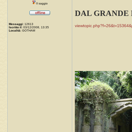
Il saggio
DAL GRANDE 
Messaggi:
12613
viewtopic.php?f=26&t=15364&
Iscritto il:
03/12/2008, 13:35
Località:
GOTHAM