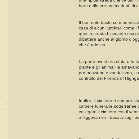
una ripida strada che va dall'
bare nelle ere antecedenti di 
Il ben noto busto commemorativo
casa di alcuni luminari come i 
questa strada bisecante risal
dibattere anche al giorno d'ogg
che è adesso.
La parte ovest era stata effett
piante e gli animali la amavan
profanazione e vandalismo, e o
controllo dei Friends of Highgat
Inoltre, il cimitero è sempre s
camere funerarie sotterranee di
collegato il cimitero con il v
affliggeva i vivi, basato sugli