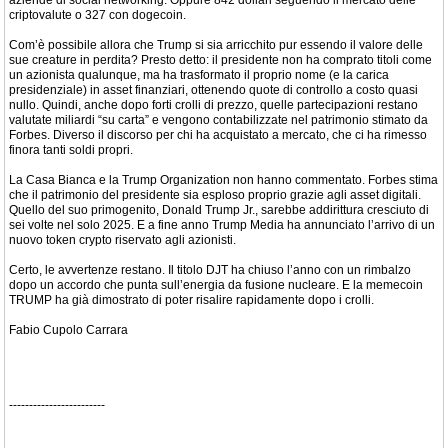
aziende di social networking. Oppure 842 dollari seguendo il mercato delle
criptovalute o 327 con dogecoin.
Com’è possibile allora che Trump si sia arricchito pur essendo il valore delle
sue creature in perdita? Presto detto: il presidente non ha comprato titoli come
un azionista qualunque, ma ha trasformato il proprio nome (e la carica
presidenziale) in asset finanziari, ottenendo quote di controllo a costo quasi
nullo. Quindi, anche dopo forti crolli di prezzo, quelle partecipazioni restano
valutate miliardi “su carta” e vengono contabilizzate nel patrimonio stimato da
Forbes. Diverso il discorso per chi ha acquistato a mercato, che ci ha rimesso
finora tanti soldi propri.
La Casa Bianca e la Trump Organization non hanno commentato. Forbes stima
che il patrimonio del presidente sia esploso proprio grazie agli asset digitali.
Quello del suo primogenito, Donald Trump Jr., sarebbe addirittura cresciuto di
sei volte nel solo 2025. E a fine anno Trump Media ha annunciato l’arrivo di un
nuovo token crypto riservato agli azionisti.
Certo, le avvertenze restano. Il titolo DJT ha chiuso l’anno con un rimbalzo
dopo un accordo che punta sull’energia da fusione nucleare. E la memecoin
TRUMP ha già dimostrato di poter risalire rapidamente dopo i crolli.
Fabio Cupolo Carrara
------------------------