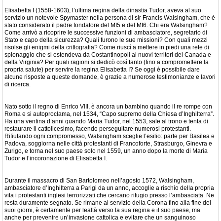
Elisabetta I (1558-1603), l’ultima regina della dinastia Tudor, aveva al suo
servizio un notevole Spymaster nella persona di sir Francis Walsingham, che è
stato considerato il padre fondatore del MI5 e del MI6. Chi era Walsingham?
Come arrivò a ricoprire le successive funzioni di ambasciatore, segretario di
Stato e capo della sicurezza? Quali furono le sue missioni? Con quali mezzi
risolse gli enigmi della crittografia? Come riuscì a mettere in piedi una rete di
spionaggio che si estendeva da Costantinopoli ai nuovi territori del Canada e
della Virginia? Per quali ragioni si dedicò così tanto (fino a compromettere la
propria salute) per servire la regina Elisabetta I? Se oggi è possibile dare
alcune risposte a queste domande, è grazie a numerose testimonianze e lavori
di ricerca.
Nato sotto il regno di Enrico VIII, è ancora un bambino quando il re rompe con
Roma e si autoproclama, nel 1534, “Capo supremo della Chiesa d’Inghilterra”.
Ha una ventina d’anni quando Maria Tudor, nel 1553, sale al trono e tenta di
restaurare il cattolicesimo, facendo perseguitare numerosi protestanti.
Rifiutando ogni compromesso, Walsingham sceglie l’esilio: parte per Basilea e
Padova, soggiorna nelle città protestanti di Francoforte, Strasburgo, Ginevra e
Zurigo, e torna nel suo paese solo nel 1559, un anno dopo la morte di Maria
Tudor e l’incoronazione di Elisabetta I.
Durante il massacro di San Bartolomeo nell’agosto 1572, Walsingham,
ambasciatore d’Inghilterra a Parigi da un anno, accoglie a rischio della propria
vita i protestanti inglesi terrorizzati che cercano rifugio presso l’ambasciata. Ne
resta duramente segnato. Se rimane al servizio della Corona fino alla fine dei
suoi giorni, è certamente per lealtà verso la sua regina e il suo paese, ma
anche per prevenire un’invasione cattolica e evitare che un sanguinoso