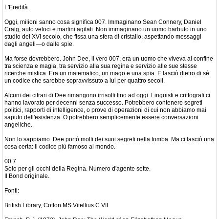
L'Eredità
Oggi, milioni sanno cosa significa 007. Immaginano Sean Connery, Daniel
Craig, auto veloci e martini agitati. Non immaginano un uomo barbuto in uno
studio del XVI secolo, che fissa una sfera di cristallo, aspettando messaggi
dagli angeli—o dalle spie.
Ma forse dovrebbero. John Dee, il vero 007, era un uomo che viveva al confine
tra scienza e magia, tra servizio alla sua regina e servizio alle sue stesse
ricerche mistica. Era un matematico, un mago e una spia. E lasciò dietro di sé
un codice che sarebbe sopravvissuto a lui per quattro secoli.
Alcuni dei cifrari di Dee rimangono irrisolti fino ad oggi. Linguisti e crittografi ci
hanno lavorato per decenni senza successo. Potrebbero contenere segreti
politici, rapporti di intelligence, o prove di operazioni di cui non abbiamo mai
saputo dell'esistenza. O potrebbero semplicemente essere conversazioni
angeliche.
Non lo sappiamo. Dee portò molti dei suoi segreti nella tomba. Ma ci lasciò una
cosa certa: il codice più famoso al mondo.
00 7
Solo per gli occhi della Regina. Numero d'agente sette.
Il Bond originale.
Fonti:
British Library, Cotton MS Vitellius C.VII