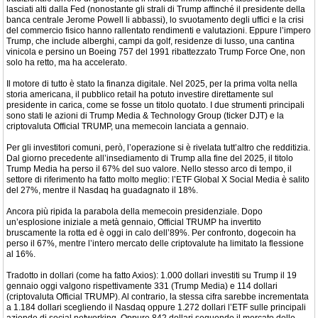
lasciati alti dalla Fed (nonostante gli strali di Trump affinché il presidente della
banca centrale Jerome Powell li abbassi), lo svuotamento degli uffici e la crisi
del commercio fisico hanno rallentato rendimenti e valutazioni. Eppure l’impero
Trump, che include alberghi, campi da golf, residenze di lusso, una cantina
vinicola e persino un Boeing 757 del 1991 ribattezzato Trump Force One, non
solo ha retto, ma ha accelerato.
Il motore di tutto è stato la finanza digitale. Nel 2025, per la prima volta nella
storia americana, il pubblico retail ha potuto investire direttamente sul
presidente in carica, come se fosse un titolo quotato. I due strumenti principali
sono stati le azioni di Trump Media & Technology Group (ticker DJT) e la
criptovaluta Official TRUMP, una memecoin lanciata a gennaio.
Per gli investitori comuni, però, l’operazione si è rivelata tutt’altro che redditizia.
Dal giorno precedente all’insediamento di Trump alla fine del 2025, il titolo
Trump Media ha perso il 67% del suo valore. Nello stesso arco di tempo, il
settore di riferimento ha fatto molto meglio: l’ETF Global X Social Media è salito
del 27%, mentre il Nasdaq ha guadagnato il 18%.
Ancora più ripida la parabola della memecoin presidenziale. Dopo
un’esplosione iniziale a metà gennaio, Official TRUMP ha invertito
bruscamente la rotta ed è oggi in calo dell’89%. Per confronto, dogecoin ha
perso il 67%, mentre l’intero mercato delle criptovalute ha limitato la flessione
al 16%.
Tradotto in dollari (come ha fatto Axios): 1.000 dollari investiti su Trump il 19
gennaio oggi valgono rispettivamente 331 (Trump Media) e 114 dollari
(criptovaluta Official TRUMP). Al contrario, la stessa cifra sarebbe incrementata
a 1.184 dollari scegliendo il Nasdaq oppure 1.272 dollari l’ETF sulle principali