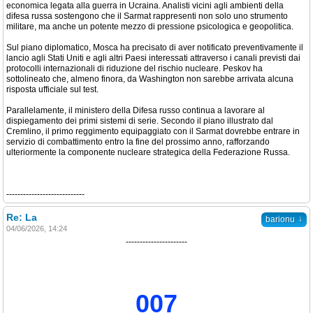
economica legata alla guerra in Ucraina. Analisti vicini agli ambienti della
difesa russa sostengono che il Sarmat rappresenti non solo uno strumento
militare, ma anche un potente mezzo di pressione psicologica e geopolitica.
Sul piano diplomatico, Mosca ha precisato di aver notificato preventivamente il
lancio agli Stati Uniti e agli altri Paesi interessati attraverso i canali previsti dai
protocolli internazionali di riduzione del rischio nucleare. Peskov ha
sottolineato che, almeno finora, da Washington non sarebbe arrivata alcuna
risposta ufficiale sul test.
Parallelamente, il ministero della Difesa russo continua a lavorare al
dispiegamento dei primi sistemi di serie. Secondo il piano illustrato dal
Cremlino, il primo reggimento equipaggiato con il Sarmat dovrebbe entrare in
servizio di combattimento entro la fine del prossimo anno, rafforzando
ulteriormente la componente nucleare strategica della Federazione Russa.
----------------------------
Re: La
↓
barionu
04/06/2026, 14:24
----------------------
007