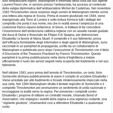
suoi simpatizzanti inglesi. Walsingham è informato della cosa dal suo agente
Laurent Feron che, in servizio presso l’ambasciata, ha accesso al contenuto
della valigia diplomatica dell’ambasciatore Michel de Castelnau. Nel novembre
1583 Throckmorton viene sorpreso dagli uomini di Walsingham mentre scrive
una lettera alla regina di Scozia. Prima di essere giustiziato nel 1584, viene
imprigionato alla Torre di Londra e sotto tortura fornisce tutti i dettagli del
complotto che porta il suo nome, ma che in realtà aveva l’ampiezza di una
coalizione franco-ispano-britannica. In breve, si trattava di far coincidere
l’insurrezione dell’aristocrazia cattolica inglese con un assalto navale guidato
dal duca di Guise e finanziato da Filippo II di Spagna, per detronizzare
Elisabetta I a favore di Maria Stuart. Il complotto e il suo fallimento, prova
dell’efficacia formidabile degli informatori e degli agenti di Walsingham, sono
raccontati in un pamphlet di propaganda, scritto da un collaboratore di
Walsingham e pubblicato poco dopo l’esecuzione di Throckmorton con il titolo
A Discoverie of the Treasons Practised by Francis Throckmorton. Questo
pamphlet è la prima pubblicazione nella storia d’Inghilterra a lodare
ufficialmente il ruolo dei servizi segreti nella scoperta del tradimento e nel suo
fallimento.
Nell’ottobre 1583, poco prima dell’arresto di Throckmorton, un certo John
Somerville dichiara pubblicamente di avere il compito di uccidere Elisabetta I.
Viene arrestato per alto tradimento e trovato misteriosamente impiccato nella
sua cella. Nel 1584 Walsingham sfrutta il tentato regicidio di Somerville e il
complotto Throckmorton per promuovere un sentimento di unità nazionale e
incoraggiare la lealtà verso la regina. Per prevenire i complotti contro
Elisabetta I, propone di istituire un contratto morale, chiamato Bond of
Association, che impegna i sudditi della regina a una vigilanza costante, una
“vigilante giustizia”, chiamandoli così a difendere Elisabetta I a qualunque
costo.