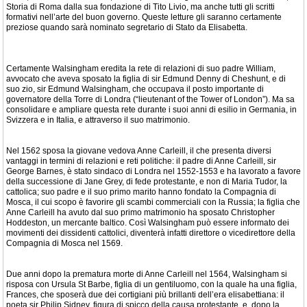
Storia di Roma dalla sua fondazione di Tito Livio, ma anche tutti gli scritti
formativi nell’arte del buon governo. Queste letture gli saranno certamente
preziose quando sarà nominato segretario di Stato da Elisabetta.
Certamente Walsingham eredita la rete di relazioni di suo padre William,
avvocato che aveva sposato la figlia di sir Edmund Denny di Cheshunt, e di
suo zio, sir Edmund Walsingham, che occupava il posto importante di
governatore della Torre di Londra (“lieutenant of the Tower of London”). Ma sa
consolidare e ampliare questa rete durante i suoi anni di esilio in Germania, in
Svizzera e in Italia, e attraverso il suo matrimonio.
Nel 1562 sposa la giovane vedova Anne Carleill, il che presenta diversi
vantaggi in termini di relazioni e reti politiche: il padre di Anne Carleill, sir
George Barnes, è stato sindaco di Londra nel 1552-1553 e ha lavorato a favore
della successione di Jane Grey, di fede protestante, e non di Maria Tudor, la
cattolica; suo padre e il suo primo marito hanno fondato la Compagnia di
Mosca, il cui scopo è favorire gli scambi commerciali con la Russia; la figlia che
Anne Carleill ha avuto dal suo primo matrimonio ha sposato Christopher
Hoddeston, un mercante baltico. Così Walsingham può essere informato dei
movimenti dei dissidenti cattolici, diventerà infatti direttore o vicedirettore della
Compagnia di Mosca nel 1569.
Due anni dopo la prematura morte di Anne Carleill nel 1564, Walsingham si
risposa con Ursula St Barbe, figlia di un gentiluomo, con la quale ha una figlia,
Frances, che sposerà due dei cortigiani più brillanti dell’era elisabettiana: il
poeta sir Philip Sidney, figura di spicco della causa protestante, e, dopo la