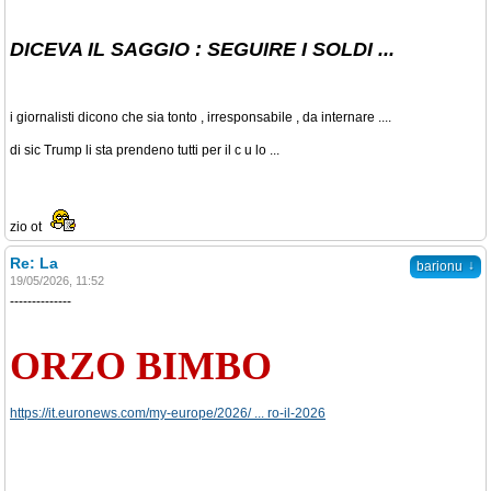
DICEVA IL SAGGIO : SEGUIRE I SOLDI ...
i giornalisti dicono che sia tonto , irresponsabile , da internare ....
di sic Trump li sta prendeno tutti per il c u lo ...
zio ot
Re: La
↓
barionu
19/05/2026, 11:52
--------------
ORZO BIMBO
https://it.euronews.com/my-europe/2026/ ... ro-il-2026