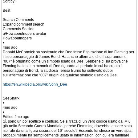
Sort by:
Best
Search Comments
Expand comment search
Comments Section
u/Howaboutnopers avatar
Howaboutnopers
•
4mo ago
Donald McCormick ha sostenuto che Dee fosse l'ispirazione di Ian Fleming per
il suo personaggio di James Bond. Ha anche affermato che il soprannome
"007" è originato come un simbolo usato da Dee. Sebbene ci sia prova che
Fleming ha letto un memoir di Dee riguardo al periodo in cui ha creato il
personaggio di Bond, la studiosa Teresa Burns ha sollevato dubbi
sull'affermazione che "007" origini da qualche simbolo usato da Dee.
https://en.wikipedia.org/wiki/John_Dee
SeeShark
•
4mo ago
•
Edited 4mo ago
Sì, sono un po' scettico e confuso. Se si tratta di un vero codice usato dal MI6
già nella Seconda Guerra Mondiale, perché Flemming dovrebbe essere stato
ispirato da una figura oscura del 16° secolo? Essendo lui stesso un vero spia,
probabilmente ha semplicemente usato le informazioni con cui era familiare.