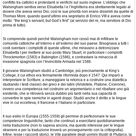
conflitto tra cattolici e protestanti si verifichi sul suolo inglese. L’obbligo che
Walsingham sentiva verso Elisabetta I e l’Inghilterra era strettamente legato al
dovere che aveva verso Dio; così le sue priorità non erano dissimili da quelle di
Thomas More, quando quest’ultimo era segretario di Enrico VIII e aveva come
motto: “the king’s servant, but God’s first” (al servizio del re, ma servitore di Dio
prima di tutto).
Si comprende quindi perché Walsingham non cessò mai di infiltrare le
comunità cattoliche all’interno e all’esterno del suo paese. Bisognava a tutti i
costi sventare i complotti di queste ultime, che miravano a detronizzare
Elisabetta I per mettere al suo posto Mary Stuart, in particolare i complotti
Throckmorton (1583) e Babington (1586), e contrastare la minaccia di
invasione spagnola con l’Invincibile Armada nel 1588.
Il giovane Walsingham studiò a Cambridge, più precisamente al King’s
College, il cui ethos era fermamente riformista dopo il 1547. Qui imparò a
interpretare le Scritture, a maneggiare la retorica e a costruire una dialettica
studiando i testi classici dei greci e dei latini (Aristotele, Platone, Cicerone),
ovvero una competenza nel costruire un argomentario o nel ribaltare uno già
esistente, che si ritroverà senza dubbio più tardi nella sua capacità di
convertire le spie nemiche in agenti doppi. Studiò anche il diritto e le lingue
vive in cui eccelleva, il francese e l’italiano in particolare.
Il suo esilio in Europa (1555-1559) gli permise di perfezionare le sue
competenze linguistiche, tanto che continuò a esercitarsi quotidianamente
nella traduzione (non lo sapeva ancora, ma questo interesse per le lingue
straniere e per la traduzione troverà un proseguimento con la crittografia).
Infine, lesse i racconti storici, le Vite parallele degli uomini illustri di Plutarco, la