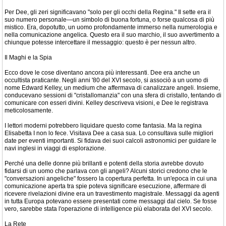
Per Dee, gli zeri significavano "solo per gli occhi della Regina." Il sette era il
suo numero personale—un simbolo di buona fortuna, o forse qualcosa di più
mistico. Era, dopotutto, un uomo profondamente immerso nella numerologia e
nella comunicazione angelica. Questo era il suo marchio, il suo avvertimento a
chiunque potesse intercettare il messaggio: questo è per nessun altro.
Il Maghi e la Spia
Ecco dove le cose diventano ancora più interessanti. Dee era anche un
occultista praticante. Negli anni '80 del XVI secolo, si associò a un uomo di
nome Edward Kelley, un medium che affermava di canalizzare angeli. Insieme,
conducevano sessioni di "cristallomanzia" con una sfera di cristallo, tentando di
comunicare con esseri divini. Kelley descriveva visioni, e Dee le registrava
meticolosamente.
I lettori moderni potrebbero liquidare questo come fantasia. Ma la regina
Elisabetta I non lo fece. Visitava Dee a casa sua. Lo consultava sulle migliori
date per eventi importanti. Si fidava dei suoi calcoli astronomici per guidare le
navi inglesi in viaggi di esplorazione.
Perché una delle donne più brillanti e potenti della storia avrebbe dovuto
fidarsi di un uomo che parlava con gli angeli? Alcuni storici credono che le
"conversazioni angeliche" fossero la copertura perfetta. In un'epoca in cui una
comunicazione aperta tra spie poteva significare esecuzione, affermare di
ricevere rivelazioni divine era un travestimento magistrale. Messaggi da agenti
in tutta Europa potevano essere presentati come messaggi dal cielo. Se fosse
vero, sarebbe stata l'operazione di intelligence più elaborata del XVI secolo.
La Rete