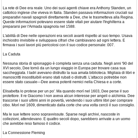
La rete di Dee era reale. Uno dei suoi agenti chiave era Anthony Standen, un
cattolico inglese che viveva in Italia. Standen passava informazioni cruciali sui
preparativi navali spagnoli direttamente a Dee, che le trasmetteva alla Regina.
Queste informazioni potevano essere state vitali per aiutare l'Inghilterra a
prepararsi per l'Armada spagnola nel 1588.
L'abilità di Dee nelle operazioni era secoli avanti rispetto al suo tempo. Usava
inchiostro invisibile e sviluppava cifrari che cambiavano ad ogni lettera. E
firmava i suoi lavori più pericolosi con il suo codice personale: 007.
La Caduta
Nessuna storia di spionaggio è completa senza una caduta. Negli anni '90 del
XVI secolo, Dee tornò da un lungo viaggio in Europa per trovare casa sua
saccheggiata. I ladri avevano distrutto la sua amata biblioteca. Migliaia di libri e
manoscritti insostituibili erano stati rubati o distrutti. L'attacco potrebbe non
essere stato casuale—Dee aveva potenti nemici nella Chiesa e a corte.
Elisabetta lo protese per un po'. Ma quando morì nel 1603, Dee perse il suo
protettore. Il re Giacomo I non aveva alcun interesse per angeli o alchimia. Dee
trascorse i suoi ultimi anni in povertà, vendendo i suoi ultimi libri per comprare
cibo. Morì nel 1609, dimenticato dalla corte che una volta cercò il suo consiglio.
Ma le sue lettere sono sopravvissute. Sparse negli archivi, nascoste in
collezioni, attendevano. E quattro secoli dopo, sarebbero arrivate a un uomo
che avrebbe reso famoso il codice.
La Connessione Fleming