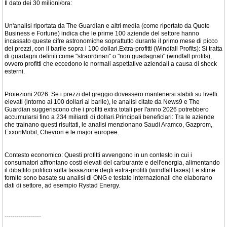
Il dato dei 30 milioni/ora:
Un'analisi riportata da The Guardian e altri media (come riportato da Quote
Business e Fortune) indica che le prime 100 aziende del settore hanno
incassato queste cifre astronomiche soprattutto durante il primo mese di picco
dei prezzi, con il barile sopra i 100 dollari.Extra-profitti (Windfall Profits): Si tratta
di guadagni definiti come "straordinari" o "non guadagnati" (windfall profits),
ovvero profitti che eccedono le normali aspettative aziendali a causa di shock
esterni.
Proiezioni 2026: Se i prezzi del greggio dovessero mantenersi stabili su livelli
elevati (intorno ai 100 dollari al barile), le analisi citate da News9 e The
Guardian suggeriscono che i profitti extra totali per l'anno 2026 potrebbero
accumularsi fino a 234 miliardi di dollari.Principali beneficiari: Tra le aziende
che trainano questi risultati, le analisi menzionano Saudi Aramco, Gazprom,
ExxonMobil, Chevron e le major europee.
Contesto economico: Questi profitti avvengono in un contesto in cui i
consumatori affrontano costi elevati del carburante e dell'energia, alimentando
il dibattito politico sulla tassazione degli extra-profitti (windfall taxes).Le stime
fornite sono basate su analisi di ONG e testate internazionali che elaborano
dati di settore, ad esempio Rystad Energy.
------------------