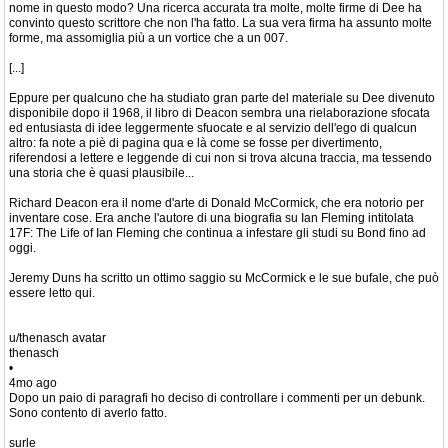
nome in questo modo? Una ricerca accurata tra molte, molte firme di Dee ha
convinto questo scrittore che non l'ha fatto. La sua vera firma ha assunto molte
forme, ma assomiglia più a un vortice che a un 007.
[...]
Eppure per qualcuno che ha studiato gran parte del materiale su Dee divenuto
disponibile dopo il 1968, il libro di Deacon sembra una rielaborazione sfocata
ed entusiasta di idee leggermente sfuocate e al servizio dell'ego di qualcun
altro: fa note a piè di pagina qua e là come se fosse per divertimento,
riferendosi a lettere e leggende di cui non si trova alcuna traccia, ma tessendo
una storia che è quasi plausibile...
Richard Deacon era il nome d'arte di Donald McCormick, che era notorio per
inventare cose. Era anche l'autore di una biografia su Ian Fleming intitolata
17F: The Life of Ian Fleming che continua a infestare gli studi su Bond fino ad
oggi.
Jeremy Duns ha scritto un ottimo saggio su McCormick e le sue bufale, che può
essere letto qui.
u/thenasch avatar
thenasch
•
4mo ago
Dopo un paio di paragrafi ho deciso di controllare i commenti per un debunk.
Sono contento di averlo fatto.
surle