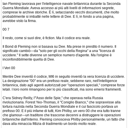
Ian Fleming lavorava per l'intelligence navale britannica durante la Seconda
Guerra Mondiale. Aveva accesso ai più alti livelli di informazioni segrete,
comprese le archive storiche. È lì, setacciando vecchi documenti, che molto
probabilmente si imbatté nelle lettere di Dee. E lì, in fondo a una pagina,
avrebbe visto la firma.
00 7
Il resto, come si suol dire, è fiction. Ma il codice era reale.
Il Bond di Fleming non si basava su Dee. Ma prese in prestito il numero. Il
significato cambiò—da "solo per gli occhi della Regina" a una "licenza di
uccidere." Il sette divenne un semplice numero d'agente. Ma l'origine è
inconfondibilmente quella di Dee.
I Veri 00
Mentre Dee inventò il codice, MI6 in seguito inventò la vera licenza di uccidere.
La designazione "00" era un prefisso reale, sebbene raro, nell'intelligence
britannica, dato agli agenti autorizzati per "operazioni speciali," comprese forze
letali. I loro nomi rimangono per lo più classificati, ma sono emersi frammenti.
C'era Sidney Reilly, l'"Asso delle Spie," che operava nella Russia
rivoluzionaria. Forest Yeo-Thomas, il "Coniglio Bianco," che sopravvisse alla
tortura nazista nella Seconda Guerra Mondiale e il cui fascicolo portava un
prefisso 00. E il più infame di tutti, Kim Philby, un vero 00 che era tutto tranne
che glamour—un traditore che trascorse decenni a distruggere le operazioni
britanniche dall'interno. Fleming conosceva Philby personalmente, un fatto che
dava alla minaccia fittizia di tradimento un bordo molto reale.