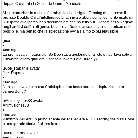
doppio O durante la Seconda Guerra Mondiale.
Mi sembra che sia molto più probabile che il signor Fleming abbia preso il
prefisso Double-O dall'intelligence britannica e abbia semplicemente usato un
'7' rispetto alle ipotesi non documentate che ha letto sul 'Filosofo della Regina'
negli archivi dell'intelligence britannica. Sono d'accordo che sia teoricamente
possibile, ma penso che la spiegazione ovvia sia molto più plausibile.
grixit
•
4mo ago
La premessa è irrazionale. Se Dee stava gestendo una rete e riportava solo a
Elizabeth, allora qual era il senso di avere Lord Burghly?
u/Joe_Rapante avatar
Joe_Rapante
•
4mo ago
Non si diceva anche che Christopher Lee fosse parte dell'ispirazione per
James Bond?
u/Artimusjones88 avatar
Artimusjones88
•
4mo ago
Winthrop Bell era un primo agente del MI6 ed era A12. Cracking the Nazi Code
è una grande storia. Bell era incredibile
u/Voronthered avatar
Voronthered