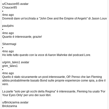
u/Chaucer85 avatar
Chaucer85
•
4mo ago
Dovresti dare un'occhiata a "John Dee and the Empire of Angels" di Jason Louv
pauljahs
•
4mo ago
Quanto è interessante, grazie!
Silvermagi
•
4mo ago
Ho letto tutto questo con la voce di Aaron Mahnke del podcast Lore.
u/grim_tales1 avatar
grim_tales1
•
4mo ago
Quello è stato sicuramente un post interessante, OP. Penso che Ian Fleming
abbia probabilmente basato Bond sulle proprie esperienze come spia, a dire il
vero.
La parte "solo per gli occhi della Regina" è interessante, Fleming ha usato 'For
Your Eyes Only' per uno dei suoi libri.
u/Brickzarina avatar
Brickzarina