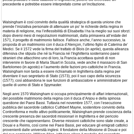
precedente e potrebbe essere interpretato come un’incitazione.
Walsingham è così convinto della qualità strategica di questa unione che
prende l’iniziativa personale di attenuare un po’ le richieste della regina in
materia di religione, ma l’inflessibilità di Elisabetta I ha la meglio sui suoi sforzi:
dopo diversi mesi di negoziazioni matrimoniali, dalla primavera all’estate del
1571, il progetto di matrimonio fallisce. Fallisce anche, l’anno successivo, la
proposta di un matrimonio con il duca d’Alençon, l’ultimo figlio di Caterina de’
Medici. Se il 1572 vede la firma del trattato di Blois (in aprile), questa alleanza
difensiva che stipula che né la Francia né l’Inghilterra sosterranno paesi
stranieri che attacchino uno di loro, la Francia accettava quindi di non
intervenire in favore di Maria Stuart in Scozia, vede anche il massacro di San
Bartolomeo (in agosto) e l’aumento delle fazioni pro-cattoliche in Francia.
Walsingham non tarda a essere richiamato in Inghilterra dalla regina per
diventare il suo segretario di Stato (1573), poi il suo capo della sicurezza
(1577); così abbandona le sue funzioni di ambasciatore e amministratore per
quelle di uomo di Stato e Spymaster.
Negli anni 1570 Walsingham si occupa principalmente di affari internazionali,
del possibile matrimonio della regina con il duca d’Anjou e della spinosa
questione dei Paesi Bassi. Tuttavia nel novembre 1577, con l’esecuzione
pubblica del sacerdote cattolico Cuthbert Mayne, sostenitore convinto della
Controriforma e molto attivo politicamente, Walsingham prende coscienza della
crescente presenza dei sacerdoti missionari in Inghilterra e del pericolo
crescente che rappresentano. Diverse missioni cattoliche sono state create, a
Douai e a Reims, così come nei Paesi Bassi, per educare gli emigrati cattolici
provenienti dalle università inglesi. Il fondatore della Missione di Douai e poi