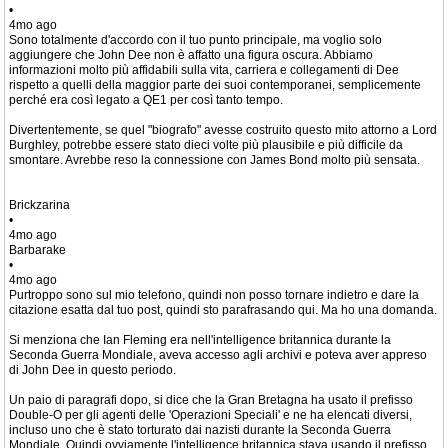
•
4mo ago
Sono totalmente d'accordo con il tuo punto principale, ma voglio solo
aggiungere che John Dee non è affatto una figura oscura. Abbiamo
informazioni molto più affidabili sulla vita, carriera e collegamenti di Dee
rispetto a quelli della maggior parte dei suoi contemporanei, semplicemente
perché era così legato a QE1 per così tanto tempo.
Divertentemente, se quel "biografo" avesse costruito questo mito attorno a Lord
Burghley, potrebbe essere stato dieci volte più plausibile e più difficile da
smontare. Avrebbe reso la connessione con James Bond molto più sensata.
Brickzarina
•
4mo ago
Barbarake
•
4mo ago
Purtroppo sono sul mio telefono, quindi non posso tornare indietro e dare la
citazione esatta dal tuo post, quindi sto parafrasando qui. Ma ho una domanda.
Si menziona che Ian Fleming era nell'intelligence britannica durante la
Seconda Guerra Mondiale, aveva accesso agli archivi e poteva aver appreso
di John Dee in questo periodo.
Un paio di paragrafi dopo, si dice che la Gran Bretagna ha usato il prefisso
Double-O per gli agenti delle 'Operazioni Speciali' e ne ha elencati diversi,
incluso uno che è stato torturato dai nazisti durante la Seconda Guerra
Mondiale. Quindi ovviamente l'intelligence britannica stava usando il prefisso