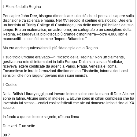
Il Filosofo della Regina
Per capire John Dee, bisogna dimenticare tutto ciò che si pensa di sapere sulla
distinzione tra scienza e magia. Nel XVI secolo, il confine era sfocato. Dee era
un borsista al Trinity College di Cambridge, una delle menti più brillanti del suo
tempo. Era un matematico, un astronomo, un cartografo e un consigliere della
Regina. Possedeva la biblioteca più grande d'Inghilterra—oltre 4.000 libri e
manoscritti—e coniò il termine "Impero Britannico."
Ma era anche qualcos'altro: il più fidato spia della Regina.
Il suo titolo ufficiale era vago—"il filosofo della Regina." Non ufficialmente,
gestiva una rete di informatori in tutta Europa. Dalla sua casa a Mortlake,
riceveva lettere codificate da agenti a Parigi, Praga, Venezia e Roma.
Trasmetteva le loro informazioni direttamente a Elisabetta, informazioni così
sensibili che non raggiungevano mai i suoi ministri.
Il Codice
Nella British Library oggi, puoi trovare lettere scritte con la mano di Dee. Alcune
sono in latino. Alcune sono in inglese. E alcune sono in cifrari complessi che ha
inventato lui stesso—codici così sofisticati che alcuni rimasero irrisolti fino al XX
secolo.
In fondo a queste lettere segrete, c'è una firma.
Due zeri. E un sette.
00 7