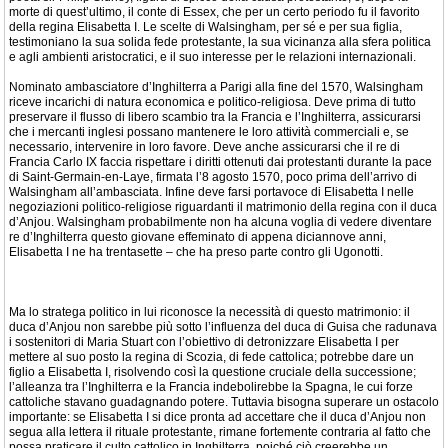
morte di quest’ultimo, il conte di Essex, che per un certo periodo fu il favorito
della regina Elisabetta I. Le scelte di Walsingham, per sé e per sua figlia,
testimoniano la sua solida fede protestante, la sua vicinanza alla sfera politica
e agli ambienti aristocratici, e il suo interesse per le relazioni internazionali.
Nominato ambasciatore d’Inghilterra a Parigi alla fine del 1570, Walsingham
riceve incarichi di natura economica e politico-religiosa. Deve prima di tutto
preservare il flusso di libero scambio tra la Francia e l’Inghilterra, assicurarsi
che i mercanti inglesi possano mantenere le loro attività commerciali e, se
necessario, intervenire in loro favore. Deve anche assicurarsi che il re di
Francia Carlo IX faccia rispettare i diritti ottenuti dai protestanti durante la pace
di Saint-Germain-en-Laye, firmata l’8 agosto 1570, poco prima dell’arrivo di
Walsingham all’ambasciata. Infine deve farsi portavoce di Elisabetta I nelle
negoziazioni politico-religiose riguardanti il matrimonio della regina con il duca
d’Anjou. Walsingham probabilmente non ha alcuna voglia di vedere diventare
re d’Inghilterra questo giovane effeminato di appena diciannove anni,
Elisabetta I ne ha trentasette – che ha preso parte contro gli Ugonotti.
Ma lo stratega politico in lui riconosce la necessità di questo matrimonio: il
duca d’Anjou non sarebbe più sotto l’influenza del duca di Guisa che radunava
i sostenitori di Maria Stuart con l’obiettivo di detronizzare Elisabetta I per
mettere al suo posto la regina di Scozia, di fede cattolica; potrebbe dare un
figlio a Elisabetta I, risolvendo così la questione cruciale della successione;
l’alleanza tra l’Inghilterra e la Francia indebolirebbe la Spagna, le cui forze
cattoliche stavano guadagnando potere. Tuttavia bisogna superare un ostacolo
importante: se Elisabetta I si dice pronta ad accettare che il duca d’Anjou non
segua alla lettera il rituale protestante, rimane fortemente contraria al fatto che
possa praticare il culto cattolico in Inghilterra, poiché ciò creerebbe un