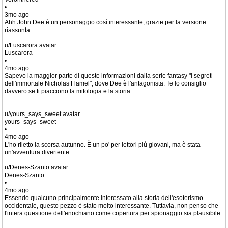
•
3mo ago
Ahh John Dee è un personaggio così interessante, grazie per la versione
riassunta.
u/Luscarora avatar
Luscarora
•
4mo ago
Sapevo la maggior parte di queste informazioni dalla serie fantasy "i segreti
dell'immortale Nicholas Flamel", dove Dee è l'antagonista. Te lo consiglio
davvero se ti piacciono la mitologia e la storia.
u/yours_says_sweet avatar
yours_says_sweet
•
4mo ago
L'ho riletto la scorsa autunno. È un po' per lettori più giovani, ma è stata
un'avventura divertente.
u/Denes-Szanto avatar
Denes-Szanto
•
4mo ago
Essendo qualcuno principalmente interessato alla storia dell'esoterismo
occidentale, questo pezzo è stato molto interessante. Tuttavia, non penso che
l'intera questione dell'enochiano come copertura per spionaggio sia plausibile.