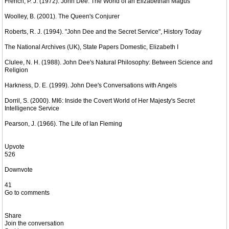
French, P. J. (1972). John Dee: The World of an Elizabethan Magus
Woolley, B. (2001). The Queen's Conjurer
Roberts, R. J. (1994). "John Dee and the Secret Service", History Today
The National Archives (UK), State Papers Domestic, Elizabeth I
Clulee, N. H. (1988). John Dee's Natural Philosophy: Between Science and
Religion
Harkness, D. E. (1999). John Dee's Conversations with Angels
Dorril, S. (2000). MI6: Inside the Covert World of Her Majesty's Secret
Intelligence Service
Pearson, J. (1966). The Life of Ian Fleming
Upvote
526
Downvote
41
Go to comments
Share
Join the conversation