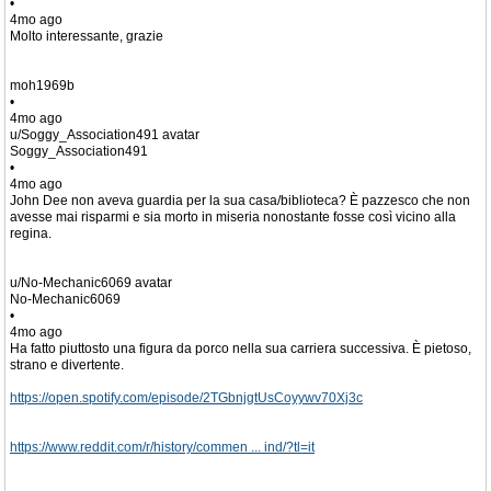
•
4mo ago
Molto interessante, grazie
moh1969b
•
4mo ago
u/Soggy_Association491 avatar
Soggy_Association491
•
4mo ago
John Dee non aveva guardia per la sua casa/biblioteca? È pazzesco che non
avesse mai risparmi e sia morto in miseria nonostante fosse così vicino alla
regina.
u/No-Mechanic6069 avatar
No-Mechanic6069
•
4mo ago
Ha fatto piuttosto una figura da porco nella sua carriera successiva. È pietoso,
strano e divertente.
https://open.spotify.com/episode/2TGbnjgtUsCoyywv70Xj3c
https://www.reddit.com/r/history/commen ... ind/?tl=it