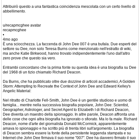
Attribuirò questo a una fantastica coincidenza mescolata con un certo livello di
abbellimento.
u/recapmcghee avatar
recapmcghee
•
4mo ago
È una sciocchezza. La faccenda di John Dee 007 è una bufala. Due esperti del
settore su Dee, non solo Teresa Burns come menzionato nell'estratto di wiki,
ma anche Katie Birkwood, hanno trovato indipendentemente l'uno dall'altro
zero prove che questo sia vero.
Entrambi concordano che la prima fonte su questa idea è una biografia su Dee
del 1968 di un tizio chiamato Richard Deacon.
Da Burns, che ha pubblicato oltre due dozzine di articoli accademici, A Golden
Storm: Attempting to Recreate the Context of John Dee and Edward Kelley's
Angelic Material:
Nel ritratto di Charlotte Fell-Smith, John Dee è un gentile studioso e uomo di
famiglia... mentre nella successiva biografia popolare, John Dee: Scientist,
Geographer, Astrologer, and Secret Agent to Elizabeth I di Richard Deacon,
Dee diventa un maestro della spionaggio. In altre parole, Deacon affronta una
delle cose che ogni altra biografia ha ignorato o sfiorato. Ma lo fa male. Richard
Deacon, nome d'arte del giornalista Donald McCormick, apparentemente
amava lo spionaggio e ha scritto più di trenta libri sull'argomento. La biografia
di Deacon sembra essere la fonte della persistente leggenda stampata e su
Internet che John Dee firmava il suo nome "007". Dee ha davvero firmato il suo