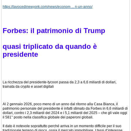
https://lavocedinewyork.com/news/econom ... n-un-anno/
Forbes: il patrimonio di Trump
quasi triplicato da quando è
presidente
La ricchezza del presidente-tycoon passa da 2,3 a 6,6 miliardi di dollari,
trainata da crypto e asset digitali
Al 2 gennaio 2026, poco meno di un anno dal ritorno alla Casa Bianca, il
patrimonio personale del presidente è infatti stimato da Forbes in 6,6 miliardi di
dollari, contro i 2,3 miliardi del 2024 e i 5,1 miliardi del 2025 – che gli vale oggi
il 581° posto nella classifica globale dei paperoni globali.
Il dato è notevole soprattutto perché arriva in un momento difficile per il suo
tradizionale terreno di gioco, ossia il mercato immobiliare. I tassi d’interesse