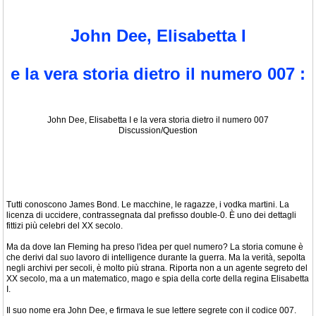
John Dee, Elisabetta I
e la vera storia dietro il numero 007 :
John Dee, Elisabetta I e la vera storia dietro il numero 007
Discussion/Question
Tutti conoscono James Bond. Le macchine, le ragazze, i vodka martini. La
licenza di uccidere, contrassegnata dal prefisso double-0. È uno dei dettagli
fittizi più celebri del XX secolo.
Ma da dove Ian Fleming ha preso l'idea per quel numero? La storia comune è
che derivi dal suo lavoro di intelligence durante la guerra. Ma la verità, sepolta
negli archivi per secoli, è molto più strana. Riporta non a un agente segreto del
XX secolo, ma a un matematico, mago e spia della corte della regina Elisabetta
I.
Il suo nome era John Dee, e firmava le sue lettere segrete con il codice 007.