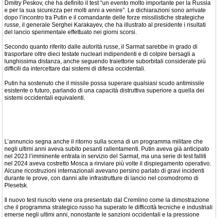
Dmitry Peskov, che ha definito il test “un evento molto importante per la Russia
e per la sua sicurezza per molti anni a venire”. Le dichiarazioni sono arrivate
dopo l’incontro tra Putin e il comandante delle forze missilistiche strategiche
russe, il generale Serghei Karakayev, che ha illustrato al presidente i risultati
del lancio sperimentale effettuato nei giorni scorsi.
Secondo quanto riferito dalle autorità russe, il Sarmat sarebbe in grado di
trasportare oltre dieci testate nucleari indipendenti e di colpire bersagli a
lunghissima distanza, anche seguendo traiettorie suborbitali considerate più
difficili da intercettare dai sistemi di difesa occidentali.
Putin ha sostenuto che il missile possa superare qualsiasi scudo antimissile
esistente o futuro, parlando di una capacità distruttiva superiore a quella dei
sistemi occidentali equivalenti.
L’annuncio segna anche il ritorno sulla scena di un programma militare che
negli ultimi anni aveva subito pesanti rallentamenti. Putin aveva già anticipato
nel 2023 l’imminente entrata in servizio del Sarmat, ma una serie di test falliti
nel 2024 aveva costretto Mosca a rinviare più volte il dispiegamento operativo.
Alcune ricostruzioni internazionali avevano persino parlato di gravi incidenti
durante le prove, con danni alle infrastrutture di lancio nel cosmodromo di
Plesetsk.
Il nuovo test riuscito viene ora presentato dal Cremlino come la dimostrazione
che il programma strategico russo ha superato le difficoltà tecniche e industriali
emerse negli ultimi anni, nonostante le sanzioni occidentali e la pressione