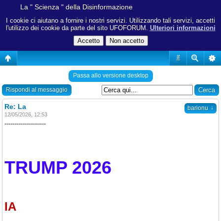
La " Scienza " della Disinformazione
I cookie ci aiutano a fornire i nostri servizi. Utilizzando tali servizi, accetti
l'utilizzo dei cookie da parte del sito UFOFORUM.
Ulteriori informazioni
#
Passa allo versione desktop
Rispondi al messaggio
Re: La
↓
barionu
12/05/2026, 12:53
---------------------
TRUMP 2026
IA