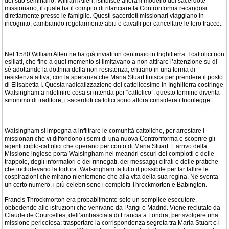
del suo seminario, William Allen, istituisce allora il modello del sacerdote
missionario, il quale ha il compito di rilanciare la Controriforma recandosi
direttamente presso le famiglie. Questi sacerdoti missionari viaggiano in
incognito, cambiando regolarmente abiti e cavalli per cancellare le loro tracce.
Nel 1580 William Allen ne ha già inviati un centinaio in Inghilterra. I cattolici non
esiliati, che fino a quel momento si limitavano a non attirare l’attenzione su di
sé adottando la dottrina della non resistenza, entrano in una forma di
resistenza attiva, con la speranza che Maria Stuart finisca per prendere il posto
di Elisabetta I. Questa radicalizzazione del cattolicesimo in Inghilterra costringe
Walsingham a ridefinire cosa si intenda per “cattolico”: questo termine diventa
sinonimo di traditore; i sacerdoti cattolici sono allora considerati fuorilegge.
Walsingham si impegna a infiltrare le comunità cattoliche, per arrestare i
missionari che vi diffondono i semi di una nuova Controriforma e scoprire gli
agenti cripto-cattolici che operano per conto di Maria Stuart. L’arrivo della
Missione inglese porta Walsingham nei meandri oscuri dei complotti e delle
trappole, degli informatori e dei rinnegati, dei messaggi cifrati e delle pratiche
che includevano la tortura. Walsingham fa tutto il possibile per far fallire le
cospirazioni che mirano nientemeno che alla vita della sua regina. Ne sventa
un certo numero, i più celebri sono i complotti Throckmorton e Babington.
Francis Throckmorton era probabilmente solo un semplice esecutore,
obbedendo alle istruzioni che venivano da Parigi e Madrid. Viene reclutato da
Claude de Courcelles, dell’ambasciata di Francia a Londra, per svolgere una
missione pericolosa: trasportare la corrispondenza segreta tra Maria Stuart e i