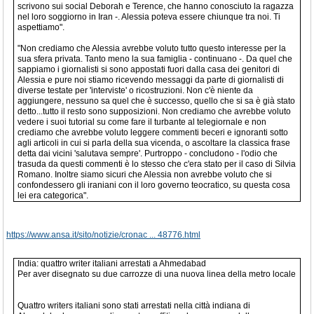
scrivono sui social Deborah e Terence, che hanno conosciuto la ragazza
nel loro soggiorno in Iran -. Alessia poteva essere chiunque tra noi. Ti
aspettiamo".
"Non crediamo che Alessia avrebbe voluto tutto questo interesse per la
sua sfera privata. Tanto meno la sua famiglia - continuano -. Da quel che
sappiamo i giornalisti si sono appostati fuori dalla casa dei genitori di
Alessia e pure noi stiamo ricevendo messaggi da parte di giornalisti di
diverse testate per 'interviste' o ricostruzioni. Non c'è niente da
aggiungere, nessuno sa quel che è successo, quello che si sa è già stato
detto...tutto il resto sono supposizioni. Non crediamo che avrebbe voluto
vedere i suoi tutorial su come fare il turbante al telegiornale e non
crediamo che avrebbe voluto leggere commenti beceri e ignoranti sotto
agli articoli in cui si parla della sua vicenda, o ascoltare la classica frase
detta dai vicini 'salutava sempre'. Purtroppo - concludono - l'odio che
trasuda da questi commenti è lo stesso che c'era stato per il caso di Silvia
Romano. Inoltre siamo sicuri che Alessia non avrebbe voluto che si
confondessero gli iraniani con il loro governo teocratico, su questa cosa
lei era categorica".
https://www.ansa.it/sito/notizie/cronac ... 48776.html
India: quattro writer italiani arrestati a Ahmedabad
Per aver disegnato su due carrozze di una nuova linea della metro locale
Quattro writers italiani sono stati arrestati nella città indiana di