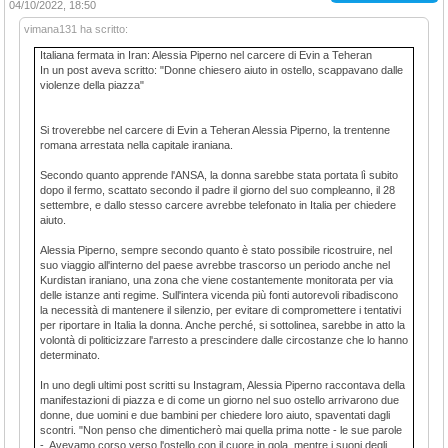
04/10/2022, 18:50
vimana131 ha scritto:
Italiana fermata in Iran: Alessia Piperno nel carcere di Evin a Teheran
In un post aveva scritto: "Donne chiesero aiuto in ostello, scappavano dalle
violenze della piazza"
Si troverebbe nel carcere di Evin a Teheran Alessia Piperno, la trentenne
romana arrestata nella capitale iraniana.
Secondo quanto apprende l'ANSA, la donna sarebbe stata portata lì subito
dopo il fermo, scattato secondo il padre il giorno del suo compleanno, il 28
settembre, e dallo stesso carcere avrebbe telefonato in Italia per chiedere
aiuto.
Alessia Piperno, sempre secondo quanto è stato possibile ricostruire, nel
suo viaggio all'interno del paese avrebbe trascorso un periodo anche nel
Kurdistan iraniano, una zona che viene costantemente monitorata per via
delle istanze anti regime. Sull'intera vicenda più fonti autorevoli ribadiscono
la necessità di mantenere il silenzio, per evitare di compromettere i tentativi
per riportare in Italia la donna. Anche perché, si sottolinea, sarebbe in atto la
volontà di politicizzare l'arresto a prescindere dalle circostanze che lo hanno
determinato.
In uno degli ultimi post scritti su Instagram, Alessia Piperno raccontava della
manifestazioni di piazza e di come un giorno nel suo ostello arrivarono due
donne, due uomini e due bambini per chiedere loro aiuto, spaventati dagli
scontri. "Non penso che dimenticherò mai quella prima notte - le sue parole
-. Avevamo corso verso l'ostello con il cuore in gola, mentre i suoni degli