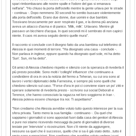
spari rimbombavano alle nostre spalle e l'odore del gas si emanava
nell'aria". "Ho chiuso la porta dell'ostello mentre la gente urlava per le strade
- continua -. Dopo nemmeno 30 secondi ho sentito bussare violentemente
alla porta dell'ostello. Erano due donne, due uomini e due bambini.
Tossivano bruscamente per aver respirato il gas, e la donna più anziana
aveva un attacco d'asma e di panico. 'Milk, milk'. Urlavano. Mentre gli
passavo un bicchiere d'acqua. In quei secondi mi è sembrato di non capirci
niente. Il caos mi aveva seguito dentro quelle mura".
Il racconto si conclude con il disegno fatto da una bambina sul telefonino di
Alessia in quei momenti di terrore. "Ha disegnato una casa - conclude -.
Non parlava in inglese, eppure quando ha disegnato quel sole, mi ha detto
'Sun'. Sun, mi ha detto".
Gli amici di Alessia chiedono rispetto e silenzio con la speranza di rivederla il
più presto possibile. Sono molti i 'colleghi' influencer che continuano a
condividere di ora in ora la notizia del fermo a Teheran, su cui ora sono al
lavoro i vertici diplomatici della Farnesina, e sempre più sono quelli che
chiedono silenzio sul caso. "Forse d'ora in poi ci conviene stare un po' zitti e
sperare solamente di rivederla presto - scrivono sui social Deborah e
Terence, che hanno conosciuto la ragazza nel loro soggiorno in Iran -.
Alessia poteva essere chiunque tra noi. Ti aspettiamo".
"Non crediamo che Alessia avrebbe voluto tutto questo interesse per la sua
sfera privata. Tanto meno la sua famiglia - continuano -. Da quel che
sappiamo i giornalisti si sono appostati fuori dalla casa dei genitori di Alessia
e pure noi stiamo ricevendo messaggi da parte di giornalisti di diverse
testate per 'interviste' o ricostruzioni. Non c'è niente da aggiungere,
nessuno sa quel che è successo, quello che si sa è già stato detto...tutto il
resto sono supposizioni. Non crediamo che avrebbe voluto vedere i suoi