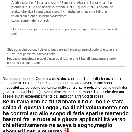
Anche italiani eh? Una ragazza di 27 anni che vive con la mamma, che
prende il RDC, e che anche lei prende il RDC (quindi 2 RDC) perché ha
scritto che vive in una casa a pochi km dalla mamma, e tra l'altro fa
fisioterapia a casa, in nero ovviamente.
Ecco, aumentate i controlli!
Non li denuncio perché ciò non è compito mio ma spero li becchino uno ad
uno
Sisi, sono d'accordo, li devono beccare tutti e comunque ci godo che tutta sta
********** di gente tra poco ha finito.
Facciano una statua a quel bastardo di Conte che li ha fatti guadagnare sulle
nostre spalle per 2 anni.
Non è per difendere Conte,ma devo dire che il reddito di cittadinanza è un
aiuto che si da alle persone sane che non trovano lavoro e che sono
impossibilitati ad averlo per causa delle congiunture politiche (come quelli dei
governi passati in Italia) diverso discorso per le persone disabili che devono
essere aiutati economicamente dall'Inps con altre voci di spesa.
Se in Italia non ha funzionato il r.d.c. non è stata
colpa di questa Legge ,ma di chi volutamente non
ha controllato allo scopo di farla sparire mettendo
bastoni fra le ruote alla giusta applicabilità verso
chi effettivamente ne aveva bisogno,meglio
sborsarli per la Guerra?