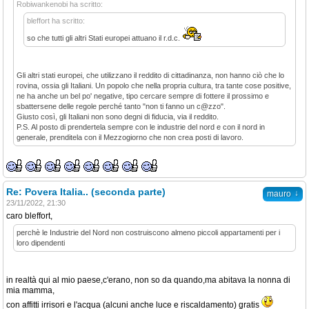
Robiwankenobi ha scritto:
bleffort ha scritto:
so che tutti gli altri Stati europei attuano il r.d.c.
Gli altri stati europei, che utilizzano il reddito di cittadinanza, non hanno ciò che lo
rovina, ossia gli Italiani. Un popolo che nella propria cultura, tra tante cose positive,
ne ha anche un bel po' negative, tipo cercare sempre di fottere il prossimo e
sbattersene delle regole perché tanto "non ti fanno un c@zzo".
Giusto così, gli Italiani non sono degni di fiducia, via il reddito.
P.S. Al posto di prendertela sempre con le industrie del nord e con il nord in
generale, prenditela con il Mezzogiorno che non crea posti di lavoro.
Re: Povera Italia.. (seconda parte)
↓
mauro
23/11/2022, 21:30
caro bleffort,
perchè le Industrie del Nord non costruiscono almeno piccoli appartamenti per i
loro dipendenti
in realtà qui al mio paese,c'erano, non so da quando,ma abitava la nonna di
mia mamma,
con affitti irrisori e l'acqua (alcuni anche luce e riscaldamento) gratis