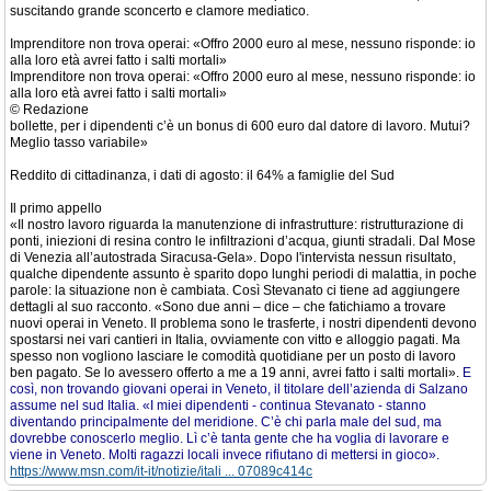
suscitando grande sconcerto e clamore mediatico.
Imprenditore non trova operai: «Offro 2000 euro al mese, nessuno risponde: io
alla loro età avrei fatto i salti mortali»
Imprenditore non trova operai: «Offro 2000 euro al mese, nessuno risponde: io
alla loro età avrei fatto i salti mortali»
© Redazione
bollette, per i dipendenti c’è un bonus di 600 euro dal datore di lavoro. Mutui?
Meglio tasso variabile»
Reddito di cittadinanza, i dati di agosto: il 64% a famiglie del Sud
Il primo appello
«Il nostro lavoro riguarda la manutenzione di infrastrutture: ristrutturazione di
ponti, iniezioni di resina contro le infiltrazioni d’acqua, giunti stradali. Dal Mose
di Venezia all’autostrada Siracusa-Gela». Dopo l'intervista nessun risultato,
qualche dipendente assunto è sparito dopo lunghi periodi di malattia, in poche
parole: la situazione non è cambiata. Così Stevanato ci tiene ad aggiungere
dettagli al suo racconto. «Sono due anni – dice – che fatichiamo a trovare
nuovi operai in Veneto. Il problema sono le trasferte, i nostri dipendenti devono
spostarsi nei vari cantieri in Italia, ovviamente con vitto e alloggio pagati. Ma
spesso non vogliono lasciare le comodità quotidiane per un posto di lavoro
ben pagato. Se lo avessero offerto a me a 19 anni, avrei fatto i salti mortali».
E
così, non trovando giovani operai in Veneto, il titolare dell’azienda di Salzano
assume nel sud Italia. «I miei dipendenti - continua Stevanato - stanno
diventando principalmente del meridione. C’è chi parla male del sud, ma
dovrebbe conoscerlo meglio. Lì c’è tanta gente che ha voglia di lavorare e
viene in Veneto. Molti ragazzi locali invece rifiutano di mettersi in gioco».
https://www.msn.com/it-it/notizie/itali ... 07089c414c