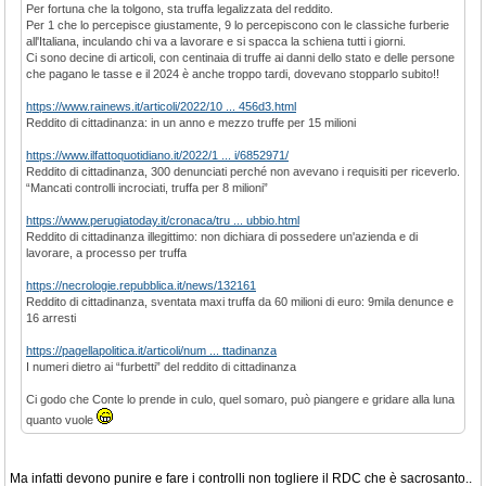
Per fortuna che la tolgono, sta truffa legalizzata del reddito.
Per 1 che lo percepisce giustamente, 9 lo percepiscono con le classiche furberie
all'Italiana, inculando chi va a lavorare e si spacca la schiena tutti i giorni.
Ci sono decine di articoli, con centinaia di truffe ai danni dello stato e delle persone
che pagano le tasse e il 2024 è anche troppo tardi, dovevano stopparlo subito!!
https://www.rainews.it/articoli/2022/10 ... 456d3.html
Reddito di cittadinanza: in un anno e mezzo truffe per 15 milioni
https://www.ilfattoquotidiano.it/2022/1 ... i/6852971/
Reddito di cittadinanza, 300 denunciati perché non avevano i requisiti per riceverlo.
“Mancati controlli incrociati, truffa per 8 milioni”
https://www.perugiatoday.it/cronaca/tru ... ubbio.html
Reddito di cittadinanza illegittimo: non dichiara di possedere un'azienda e di
lavorare, a processo per truffa
https://necrologie.repubblica.it/news/132161
Reddito di cittadinanza, sventata maxi truffa da 60 milioni di euro: 9mila denunce e
16 arresti
https://pagellapolitica.it/articoli/num ... ttadinanza
I numeri dietro ai “furbetti” del reddito di cittadinanza
Ci godo che Conte lo prende in culo, quel somaro, può piangere e gridare alla luna
quanto vuole
Ma infatti devono punire e fare i controlli non togliere il RDC che è sacrosanto..