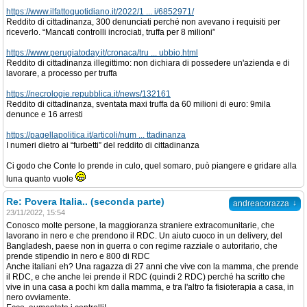
https://www.ilfattoquotidiano.it/2022/1 ... i/6852971/
Reddito di cittadinanza, 300 denunciati perché non avevano i requisiti per
riceverlo. “Mancati controlli incrociati, truffa per 8 milioni”
https://www.perugiatoday.it/cronaca/tru ... ubbio.html
Reddito di cittadinanza illegittimo: non dichiara di possedere un'azienda e di
lavorare, a processo per truffa
https://necrologie.repubblica.it/news/132161
Reddito di cittadinanza, sventata maxi truffa da 60 milioni di euro: 9mila
denunce e 16 arresti
https://pagellapolitica.it/articoli/num ... ttadinanza
I numeri dietro ai “furbetti” del reddito di cittadinanza
Ci godo che Conte lo prende in culo, quel somaro, può piangere e gridare alla
luna quanto vuole
Re: Povera Italia.. (seconda parte)
↓
andreacorazza
23/11/2022, 15:54
Conosco molte persone, la maggioranza straniere extracomunitarie, che
lavorano in nero e che prendono il RDC. Un aiuto cuoco in un delivery, del
Bangladesh, paese non in guerra o con regime razziale o autoritario, che
prende stipendio in nero e 800 di RDC
Anche italiani eh? Una ragazza di 27 anni che vive con la mamma, che prende
il RDC, e che anche lei prende il RDC (quindi 2 RDC) perché ha scritto che
vive in una casa a pochi km dalla mamma, e tra l'altro fa fisioterapia a casa, in
nero ovviamente.