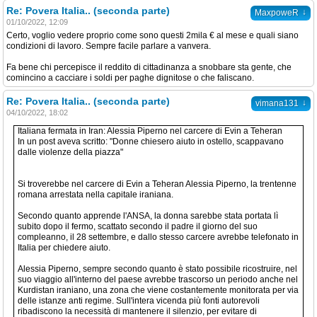
Re: Povera Italia.. (seconda parte)
↓
MaxpoweR
01/10/2022, 12:09
Certo, voglio vedere proprio come sono questi 2mila € al mese e quali siano
condizioni di lavoro. Sempre facile parlare a vanvera.
Fa bene chi percepisce il reddito di cittadinanza a snobbare sta gente, che
comincino a cacciare i soldi per paghe dignitose o che faliscano.
Re: Povera Italia.. (seconda parte)
↓
vimana131
04/10/2022, 18:02
Italiana fermata in Iran: Alessia Piperno nel carcere di Evin a Teheran
In un post aveva scritto: "Donne chiesero aiuto in ostello, scappavano
dalle violenze della piazza"
Si troverebbe nel carcere di Evin a Teheran Alessia Piperno, la trentenne
romana arrestata nella capitale iraniana.
Secondo quanto apprende l'ANSA, la donna sarebbe stata portata lì
subito dopo il fermo, scattato secondo il padre il giorno del suo
compleanno, il 28 settembre, e dallo stesso carcere avrebbe telefonato in
Italia per chiedere aiuto.
Alessia Piperno, sempre secondo quanto è stato possibile ricostruire, nel
suo viaggio all'interno del paese avrebbe trascorso un periodo anche nel
Kurdistan iraniano, una zona che viene costantemente monitorata per via
delle istanze anti regime. Sull'intera vicenda più fonti autorevoli
ribadiscono la necessità di mantenere il silenzio, per evitare di