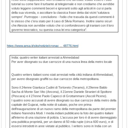
tutorial su come fare il turbante al telegiornale e non crediamo che avrebbe
voluto leggere commenti beceri e ignoranti sotto agli articoli in cui si parla
della sua vicenda, o ascoltare la classica frase detta dai vicini 'salutava
sempre'. Purtroppo - concludono - l'odio che trasuda da questi commenti è
lo stesso che c'era stato per il caso di Silvia Romano. Inoltre siamo sicuri
che Alessia non avrebbe voluto che si confondessero gli iraniani con il loro
governo teocratico, su questa cosa lei era categorica".
https://www.ansa.it/sito/notizie/cronac ... 48776.html
India: quattro writer italiani arrestati a Ahmedabad
Per aver disegnato su due carrozze di una nuova linea della metro locale
Quattro writers italiani sono stati arrestati nella città indiana di Ahmedabad,
per avere disegnato graffiti su due carrozze della metropolitana.
Sono il 24enne Gianluca Cudini di Tortoreto (Teramo), il 29enne Baldo
Sacha di Monte San Vito (Ancona), il 21enne Daniele Stranieri di Spoltore
(Pescara) e il 27enne Paolo Capecci di Grottammare (Ascoli Piceno).
I quattro sono accusati di avere disegnato su due carrozze della metro della
capitale del Gujarat, nella notte di sabato, poche ore prima
dell'inaugurazione di un nuovo ramo della metropolitana da parte del premier
indiano Narendra Modi. I media indiani pubblicano la foto dei quattro italiani
all'interno di una stazione di polizia. L'accusa per loro è di avere danneggiato
una pubblica proprietà, per un danno di 50 mila rupie (circa 600 euro), e di
essersi introdotti in aree vietate al pubblico. I writers sono in India con un