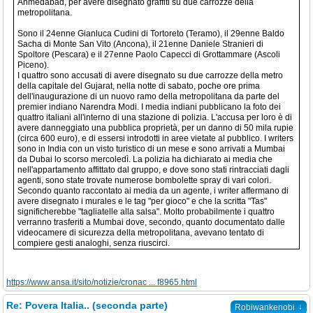
Ahmedabad, per avere disegnato graffiti su due carrozze della
metropolitana.
Sono il 24enne Gianluca Cudini di Tortoreto (Teramo), il 29enne Baldo
Sacha di Monte San Vito (Ancona), il 21enne Daniele Stranieri di
Spoltore (Pescara) e il 27enne Paolo Capecci di Grottammare (Ascoli
Piceno).
I quattro sono accusati di avere disegnato su due carrozze della metro
della capitale del Gujarat, nella notte di sabato, poche ore prima
dell'inaugurazione di un nuovo ramo della metropolitana da parte del
premier indiano Narendra Modi. I media indiani pubblicano la foto dei
quattro italiani all'interno di una stazione di polizia. L'accusa per loro è di
avere danneggiato una pubblica proprietà, per un danno di 50 mila rupie
(circa 600 euro), e di essersi introdotti in aree vietate al pubblico. I writers
sono in India con un visto turistico di un mese e sono arrivati a Mumbai
da Dubai lo scorso mercoledì. La polizia ha dichiarato ai media che
nell'appartamento affittato dal gruppo, e dove sono stati rintracciati dagli
agenti, sono state trovate numerose bombolette spray di vari colori.
Secondo quanto raccontato ai media da un agente, i writer affermano di
avere disegnato i murales e le tag "per gioco" e che la scritta "Tas"
significherebbe "tagliatelle alla salsa". Molto probabilmente i quattro
verranno trasferiti a Mumbai dove, secondo, quanto documentato dalle
videocamere di sicurezza della metropolitana, avevano tentato di
compiere gesti analoghi, senza riuscirci.
https://www.ansa.it/sito/notizie/cronac ... f8965.html
Re: Povera Italia.. (seconda parte)
↓
Robiwankenobi