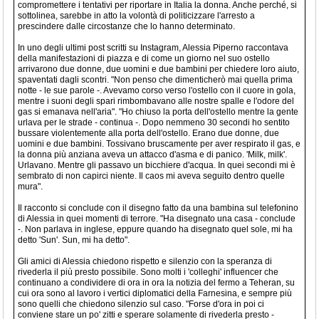
compromettere i tentativi per riportare in Italia la donna. Anche perché, si
sottolinea, sarebbe in atto la volontà di politicizzare l'arresto a
prescindere dalle circostanze che lo hanno determinato.
In uno degli ultimi post scritti su Instagram, Alessia Piperno raccontava
della manifestazioni di piazza e di come un giorno nel suo ostello
arrivarono due donne, due uomini e due bambini per chiedere loro aiuto,
spaventati dagli scontri. "Non penso che dimenticherò mai quella prima
notte - le sue parole -. Avevamo corso verso l'ostello con il cuore in gola,
mentre i suoni degli spari rimbombavano alle nostre spalle e l'odore del
gas si emanava nell'aria". "Ho chiuso la porta dell'ostello mentre la gente
urlava per le strade - continua -. Dopo nemmeno 30 secondi ho sentito
bussare violentemente alla porta dell'ostello. Erano due donne, due
uomini e due bambini. Tossivano bruscamente per aver respirato il gas, e
la donna più anziana aveva un attacco d'asma e di panico. 'Milk, milk'.
Urlavano. Mentre gli passavo un bicchiere d'acqua. In quei secondi mi è
sembrato di non capirci niente. Il caos mi aveva seguito dentro quelle
mura".
Il racconto si conclude con il disegno fatto da una bambina sul telefonino
di Alessia in quei momenti di terrore. "Ha disegnato una casa - conclude
-. Non parlava in inglese, eppure quando ha disegnato quel sole, mi ha
detto 'Sun'. Sun, mi ha detto".
Gli amici di Alessia chiedono rispetto e silenzio con la speranza di
rivederla il più presto possibile. Sono molti i 'colleghi' influencer che
continuano a condividere di ora in ora la notizia del fermo a Teheran, su
cui ora sono al lavoro i vertici diplomatici della Farnesina, e sempre più
sono quelli che chiedono silenzio sul caso. "Forse d'ora in poi ci
conviene stare un po' zitti e sperare solamente di rivederla presto -