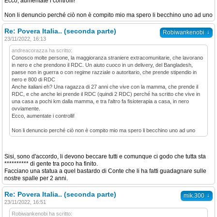
Ecco, aumentate i controlli!
Non li denuncio perché ciò non è compito mio ma spero li becchino uno ad uno
Re: Povera Italia.. (seconda parte)
↓
Robiwankenobi
23/11/2022, 16:13
andreacorazza ha scritto:
Conosco molte persone, la maggioranza straniere extracomunitarie, che lavorano
in nero e che prendono il RDC. Un aiuto cuoco in un delivery, del Bangladesh,
paese non in guerra o con regime razziale o autoritario, che prende stipendio in
nero e 800 di RDC
Anche italiani eh? Una ragazza di 27 anni che vive con la mamma, che prende il
RDC, e che anche lei prende il RDC (quindi 2 RDC) perché ha scritto che vive in
una casa a pochi km dalla mamma, e tra l'altro fa fisioterapia a casa, in nero
ovviamente.
Ecco, aumentate i controlli!
Non li denuncio perché ciò non è compito mio ma spero li becchino uno ad uno
Sisi, sono d'accordo, li devono beccare tutti e comunque ci godo che tutta sta
********** di gente tra poco ha finito.
Facciano una statua a quel bastardo di Conte che li ha fatti guadagnare sulle
nostre spalle per 2 anni.
Re: Povera Italia.. (seconda parte)
↓
mik.300
23/11/2022, 16:51
Robiwankenobi ha scritto: