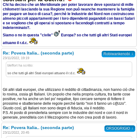
Chi ha deciso che un Meridionale per poter lavorare deve spostarsi di mille
chilometri lasciando la sua Regione non può neanche mantenere la famiglia
per pagare un buco di casa?, perchè le Industrie del Nord non costruiscono
almeno piccoli appartamenti per i loro dipendenti pagandoli con bassi Salari
e se vogliono che gli operai si spostano e facendogli contratti a tempo
indeterminato?.
Siamo o no in questa "civile"
Europa? so che tutti gli altri Stati europei
attuano il r.d.c.
Re: Povera Italia.. (seconda parte)
↓
Robiwankenobi
23/11/2022, 19:19
bleffort ha scritto:
so che tutti gli altri Stati europei attuano il r.d.c.
Gli altri stati europei, che utilizzano il reddito di cittadinanza, non hanno ciò che
lo rovina, ossia gli Italiani. Un popolo che nella propria cultura, tra tante cose
positive, ne ha anche un bel po' negative, tipo cercare sempre di fottere il
prossimo e sbattersene delle regole perché tanto "non ti fanno un c@zzo".
Giusto così, gli Italiani non sono degni di fiducia, via il reddito.
P.S. Al posto di prendertela sempre con le industrie del nord e con il nord in
generale, prenditela con il Mezzogiorno che non crea posti di lavoro.
Re: Povera Italia.. (seconda parte)
↓
ORSOGRIGIO
23/11/2022, 20:45