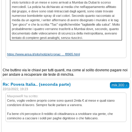
visto turistico di un mese e sono arrivati a Mumbai da Dubai lo scorso
mercoledì. La polizia ha dichiarato ai media che nell'appartamento affittato
dal gruppo, e dove sono stati rintracciati dagli agenti, sono state trovate
numerose bombolette spray di vari colori. Secondo quanto raccontato ai
media da un agente, i writer affermano di avere disegnato i murales e le tag
"per gioco" e che la scritta "Tas" significherebbe "tagliatelle alla salsa". Molto
probabilmente i quattro verranno trasferiti a Mumbai dove, secondo, quanto
documentato dalle videocamere di sicurezza della metropolitana, avevano
tentato di compiere gesti analoghi, senza riuscirci.
https://www.ansa.it/sito/notizie/cronac ... f8965.html
Che buttino via le chiavi per tutti quanti, ma come al solito dovremo pagare noi
per andare a recuperare ste teste di minchia.
Re: Povera Italia.. (seconda parte)
↓
mik.300
22/11/2022, 19:23
MaxpoweR ha scritto:
Certo, voglio vedere proprio come sono questi 2mila € al mese e quali siano
condizioni di lavoro. Sempre facile parlare a vanvera.
Fa bene chi percepisce il reddito di cittadinanza a snobbare sta gente, che
comincino a cacciare i soldi per paghe dignitose o che faliscano.