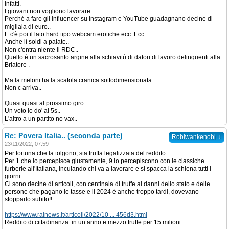
Infatti.
I giovani non vogliono lavorare
Perché a fare gli influencer su Instagram e YouTube guadagnano decine di
migliaia di euro..
E c'è poi il lato hard tipo webcam erotiche ecc. Ecc.
Anche lì soldi a palate..
Non c'entra niente il RDC..
Quello è un sacrosanto argine alla schiavitù di datori di lavoro delinquenti alla
Briatore .
Ma la meloni ha la scatola cranica sottodimensionata..
Non c arriva..
Quasi quasi al prossimo giro
Un voto lo do' ai 5s..
L'altro a un partito no vax..
Re: Povera Italia.. (seconda parte)
↓
Robiwankenobi
23/11/2022, 07:59
Per fortuna che la tolgono, sta truffa legalizzata del reddito.
Per 1 che lo percepisce giustamente, 9 lo percepiscono con le classiche
furberie all'Italiana, inculando chi va a lavorare e si spacca la schiena tutti i
giorni.
Ci sono decine di articoli, con centinaia di truffe ai danni dello stato e delle
persone che pagano le tasse e il 2024 è anche troppo tardi, dovevano
stopparlo subito!!
https://www.rainews.it/articoli/2022/10 ... 456d3.html
Reddito di cittadinanza: in un anno e mezzo truffe per 15 milioni