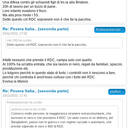
Una difesa contro gli schiavisti figli di tro.ia alla Briatore..
20h di lavoro per un tozzo di pane..
Loro intanto evadono il fisco .
Ma alla prox rivoto i 5S..
Detto questo col RDC sopravvivi non è che fai la pacchia..
Re: Povera Italia.. (seconda parte)
↓
Robiwankenobi
23/11/2022, 17:02
mik.300 ha scritto:
Detto questo col RDC sopravvivi non è che fai la pacchia..
Infatti nessuno che prende il RDC, campa solo con quello.
Al 100% ha un'altra entrata, che sia lavoro in nero, regali da familiari, spaccio,
prostituzione etc.
Lo tolgono perchè in questo stato di furbi, i controlli non li riescono a fare,
perchè chi controlla è anch'esso colluso con i furbi del RDC.
Evviva la Meloni.
Re: Povera Italia.. (seconda parte)
↓
bleffort
23/11/2022, 17:41
Robiwankenobi ha scritto:
andreacorazza ha scritto:
Conosco molte persone, la maggioranza straniere extracomunitarie, che
lavorano in nero e che prendono il RDC. Un aiuto cuoco in un delivery, del
Bangladesh, paese non in guerra o con regime razziale o autoritario, che
prende stipendio in nero e 800 di RDC