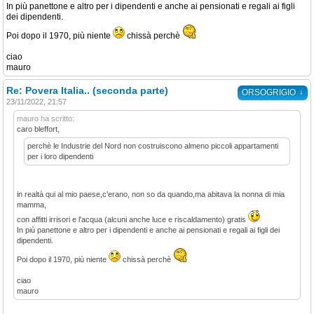
In più panettone e altro per i dipendenti e anche ai pensionati e regali ai figli
dei dipendenti.
Poi dopo il 1970, più niente
chissà perchè
ciao
mauro
Re: Povera Italia.. (seconda parte)
↓
ORSOGRIGIO
23/11/2022, 21:57
mauro ha scritto:
caro bleffort,
perchè le Industrie del Nord non costruiscono almeno piccoli appartamenti
per i loro dipendenti
in realtà qui al mio paese,c'erano, non so da quando,ma abitava la nonna di mia
mamma,
con affitti irrisori e l'acqua (alcuni anche luce e riscaldamento) gratis
In più panettone e altro per i dipendenti e anche ai pensionati e regali ai figli dei
dipendenti.
Poi dopo il 1970, più niente
chissà perchè
ciao
mauro