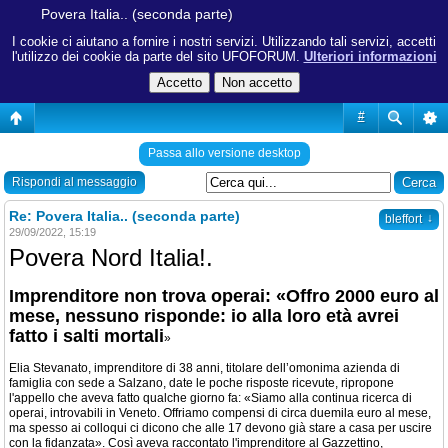
Povera Italia.. (seconda parte)
I cookie ci aiutano a fornire i nostri servizi. Utilizzando tali servizi, accetti
l'utilizzo dei cookie da parte del sito UFOFORUM.
Ulteriori informazioni
#
Passa allo versione desktop
Rispondi al messaggio
Re: Povera Italia.. (seconda parte)
↓
bleffort
29/09/2022, 15:19
Povera Nord Italia!.
Imprenditore non trova operai: «Offro 2000 euro al
mese, nessuno risponde: io alla loro età avrei
fatto i salti mortali
»
Elia Stevanato, imprenditore di 38 anni, titolare dell’omonima azienda di
famiglia con sede a Salzano, date le poche risposte ricevute, ripropone
l'appello che aveva fatto qualche giorno fa: «Siamo alla continua ricerca di
operai, introvabili in Veneto. Offriamo compensi di circa duemila euro al mese,
ma spesso ai colloqui ci dicono che alle 17 devono già stare a casa per uscire
con la fidanzata». Così aveva raccontato l'imprenditore al Gazzettino,