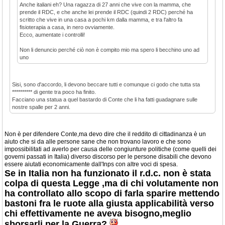
Anche italiani eh? Una ragazza di 27 anni che vive con la mamma, che
prende il RDC, e che anche lei prende il RDC (quindi 2 RDC) perché ha
scritto che vive in una casa a pochi km dalla mamma, e tra l'altro fa
fisioterapia a casa, in nero ovviamente.
Ecco, aumentate i controlli!
Non li denuncio perché ciò non è compito mio ma spero li becchino uno ad
uno
Sisi, sono d'accordo, li devono beccare tutti e comunque ci godo che tutta sta
********** di gente tra poco ha finito.
Facciano una statua a quel bastardo di Conte che li ha fatti guadagnare sulle
nostre spalle per 2 anni.
Non è per difendere Conte,ma devo dire che il reddito di cittadinanza è un
aiuto che si da alle persone sane che non trovano lavoro e che sono
impossibilitati ad averlo per causa delle congiunture politiche (come quelli dei
governi passati in Italia) diverso discorso per le persone disabili che devono
essere aiutati economicamente dall'Inps con altre voci di spesa.
Se in Italia non ha funzionato il r.d.c. non è stata
colpa di questa Legge ,ma di chi volutamente non
ha controllato allo scopo di farla sparire mettendo
bastoni fra le ruote alla giusta applicabilità verso
chi effettivamente ne aveva bisogno,meglio
sborsarli per la Guerra?