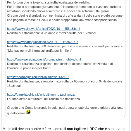
Per fortuna che la tolgono, sta truffa legalizzata del reddito.
Per 1 che lo percepisce giustamente, 9 lo percepiscono con le classiche furberie
all'Italiana, inculando chi va a lavorare e si spacca la schiena tutti i giorni.
Ci sono decine di articoli, con centinaia di truffe ai danni dello stato e delle persone
che pagano le tasse e il 2024 è anche troppo tardi, dovevano stopparlo subito!!
https://www.rainews.it/articoli/2022/10 ... 456d3.html
Reddito di cittadinanza: in un anno e mezzo truffe per 15 milioni
https://www.ilfattoquotidiano.it/2022/1 ... i/6852971/
Reddito di cittadinanza, 300 denunciati perché non avevano i requisiti per riceverlo.
“Mancati controlli incrociati, truffa per 8 milioni”
https://www.perugiatoday.it/cronaca/tru ... ubbio.html
Reddito di cittadinanza illegittimo: non dichiara di possedere un'azienda e di
lavorare, a processo per truffa
https://necrologie.repubblica.it/news/132161
Reddito di cittadinanza, sventata maxi truffa da 60 milioni di euro: 9mila denunce e
16 arresti
https://pagellapolitica.it/articoli/num ... ttadinanza
I numeri dietro ai “furbetti” del reddito di cittadinanza
Ci godo che Conte lo prende in culo, quel somaro, può piangere e gridare alla luna
quanto vuole
Ma infatti devono punire e fare i controlli non togliere il RDC che è sacrosanto..