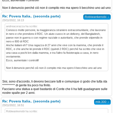
Ecco, aumentate i controlli!
Non li denuncio perché ciò non è compito mio ma spero li becchino uno ad uno
Re: Povera Italia.. (seconda parte)
↓
Robiwankenobi
23/11/2022, 16:13
andreacorazza ha scritto:
Conosco molte persone, la maggioranza straniere extracomunitarie, che lavorano
in nero e che prendono il RDC. Un aiuto cuoco in un delivery, del Bangladesh,
paese non in guerra o con regime razziale o autoritario, che prende stipendio in
nero e 800 di RDC
Anche italiani eh? Una ragazza di 27 anni che vive con la mamma, che prende il
RDC, e che anche lei prende il RDC (quindi 2 RDC) perché ha scritto che vive in
una casa a pochi km dalla mamma, e tra l'altro fa fisioterapia a casa, in nero
ovviamente.
Ecco, aumentate i controlli!
Non li denuncio perché ciò non è compito mio ma spero li becchino uno ad uno
Sisi, sono d'accordo, li devono beccare tutti e comunque ci godo che tutta sta
********** di gente tra poco ha finito.
Facciano una statua a quel bastardo di Conte che li ha fatti guadagnare sulle
nostre spalle per 2 anni.
Re: Povera Italia.. (seconda parte)
↓
mik.300
23/11/2022, 16:51
Robiwankenobi ha scritto: