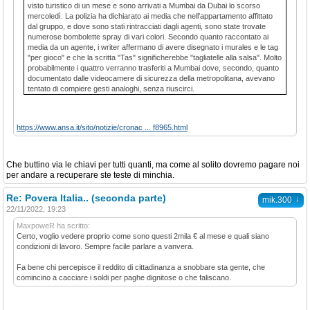
visto turistico di un mese e sono arrivati a Mumbai da Dubai lo scorso
mercoledì. La polizia ha dichiarato ai media che nell'appartamento affittato
dal gruppo, e dove sono stati rintracciati dagli agenti, sono state trovate
numerose bombolette spray di vari colori. Secondo quanto raccontato ai
media da un agente, i writer affermano di avere disegnato i murales e le tag
"per gioco" e che la scritta "Tas" significherebbe "tagliatelle alla salsa". Molto
probabilmente i quattro verranno trasferiti a Mumbai dove, secondo, quanto
documentato dalle videocamere di sicurezza della metropolitana, avevano
tentato di compiere gesti analoghi, senza riuscirci.
https://www.ansa.it/sito/notizie/cronac ... f8965.html
Che buttino via le chiavi per tutti quanti, ma come al solito dovremo pagare noi
per andare a recuperare ste teste di minchia.
Re: Povera Italia.. (seconda parte)
↓
mik.300
22/11/2022, 19:23
MaxpoweR ha scritto:
Certo, voglio vedere proprio come sono questi 2mila € al mese e quali siano
condizioni di lavoro. Sempre facile parlare a vanvera.
Fa bene chi percepisce il reddito di cittadinanza a snobbare sta gente, che
comincino a cacciare i soldi per paghe dignitose o che faliscano.