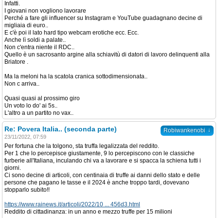
Infatti.
I giovani non vogliono lavorare
Perché a fare gli influencer su Instagram e YouTube guadagnano decine di
migliaia di euro..
E c'è poi il lato hard tipo webcam erotiche ecc. Ecc.
Anche lì soldi a palate..
Non c'entra niente il RDC..
Quello è un sacrosanto argine alla schiavitù di datori di lavoro delinquenti alla
Briatore .
Ma la meloni ha la scatola cranica sottodimensionata..
Non c arriva..
Quasi quasi al prossimo giro
Un voto lo do' ai 5s..
L'altro a un partito no vax..
Re: Povera Italia.. (seconda parte)
↓
Robiwankenobi
23/11/2022, 07:59
Per fortuna che la tolgono, sta truffa legalizzata del reddito.
Per 1 che lo percepisce giustamente, 9 lo percepiscono con le classiche
furberie all'Italiana, inculando chi va a lavorare e si spacca la schiena tutti i
giorni.
Ci sono decine di articoli, con centinaia di truffe ai danni dello stato e delle
persone che pagano le tasse e il 2024 è anche troppo tardi, dovevano
stopparlo subito!!
https://www.rainews.it/articoli/2022/10 ... 456d3.html
Reddito di cittadinanza: in un anno e mezzo truffe per 15 milioni