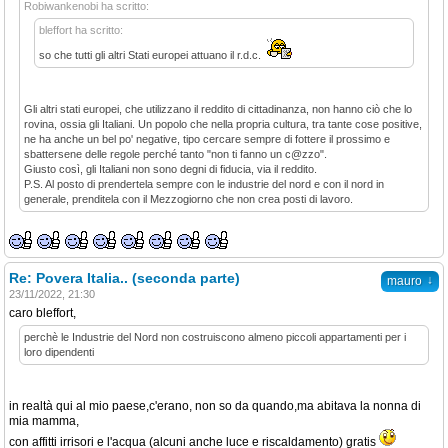
Robiwankenobi ha scritto:
bleffort ha scritto:
so che tutti gli altri Stati europei attuano il r.d.c.
Gli altri stati europei, che utilizzano il reddito di cittadinanza, non hanno ciò che lo
rovina, ossia gli Italiani. Un popolo che nella propria cultura, tra tante cose positive,
ne ha anche un bel po' negative, tipo cercare sempre di fottere il prossimo e
sbattersene delle regole perché tanto "non ti fanno un c@zzo".
Giusto così, gli Italiani non sono degni di fiducia, via il reddito.
P.S. Al posto di prendertela sempre con le industrie del nord e con il nord in
generale, prenditela con il Mezzogiorno che non crea posti di lavoro.
Re: Povera Italia.. (seconda parte)
↓
mauro
23/11/2022, 21:30
caro bleffort,
perchè le Industrie del Nord non costruiscono almeno piccoli appartamenti per i
loro dipendenti
in realtà qui al mio paese,c'erano, non so da quando,ma abitava la nonna di
mia mamma,
con affitti irrisori e l'acqua (alcuni anche luce e riscaldamento) gratis