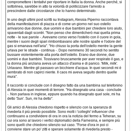
compromettere i tentativi per riportare in Italia la donna. Anche perché, si
sottolinea, sarebbe in atto la volontà di politicizzare l'arresto a
prescindere dalle circostanze che lo hanno determinato.
In uno degli ultimi post scritti su Instagram, Alessia Piperno raccontava
della manifestazioni di piazza e di come un giorno nel suo ostello
arrivarono due donne, due uomini e due bambini per chiedere loro aiuto,
spaventati dagli scontri. "Non penso che dimenticherò mai quella prima
notte - le sue parole -. Avevamo corso verso l'ostello con il cuore in gola,
mentre i suoni degli spari rimbombavano alle nostre spalle e l'odore del
gas si emanava nell'aria". "Ho chiuso la porta dell'ostello mentre la gente
urlava per le strade - continua -. Dopo nemmeno 30 secondi ho sentito
bussare violentemente alla porta dell'ostello. Erano due donne, due
uomini e due bambini. Tossivano bruscamente per aver respirato il gas, e
la donna più anziana aveva un attacco d'asma e di panico. 'Milk, milk'.
Urlavano. Mentre gli passavo un bicchiere d'acqua. In quei secondi mi è
sembrato di non capirci niente. Il caos mi aveva seguito dentro quelle
mura".
Il racconto si conclude con il disegno fatto da una bambina sul telefonino
di Alessia in quei momenti di terrore. "Ha disegnato una casa - conclude
-. Non parlava in inglese, eppure quando ha disegnato quel sole, mi ha
detto 'Sun'. Sun, mi ha detto".
Gli amici di Alessia chiedono rispetto e silenzio con la speranza di
rivederla il più presto possibile. Sono molti i 'colleghi' influencer che
continuano a condividere di ora in ora la notizia del fermo a Teheran, su
cui ora sono al lavoro i vertici diplomatici della Farnesina, e sempre più
sono quelli che chiedono silenzio sul caso. "Forse d'ora in poi ci
conviene stare un po' zitti e sperare solamente di rivederla presto -