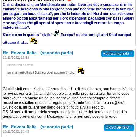
Chi ha deciso che un Meridionale per poter lavorare deve spostarsi di mille
chilometri lasciando la sua Regione non può neanche mantenere la famiglia
per pagare un buco di casa?, perchè le Industrie del Nord non costruiscono
almeno piccoli appartamenti per i loro dipendenti pagandoli con bassi Salari
e se vogliono che gli operai si spostano e facendogli contratti a tempo
indeterminato?.
Siamo o no in questa "civile"
Europa? so che tutti gli altri Stati europei
attuano il r.d.c.
Re: Povera Italia.. (seconda parte)
↓
Robiwankenobi
23/11/2022, 19:19
bleffort ha scritto:
so che tutti gli altri Stati europei attuano il r.d.c.
Gli altri stati europei, che utilizzano il reddito di cittadinanza, non hanno ciò che
lo rovina, ossia gli Italiani. Un popolo che nella propria cultura, tra tante cose
positive, ne ha anche un bel po' negative, tipo cercare sempre di fottere il
prossimo e sbattersene delle regole perché tanto "non ti fanno un c@zzo".
Giusto così, gli Italiani non sono degni di fiducia, via il reddito.
P.S. Al posto di prendertela sempre con le industrie del nord e con il nord in
generale, prenditela con il Mezzogiorno che non crea posti di lavoro.
Re: Povera Italia.. (seconda parte)
↓
ORSOGRIGIO
23/11/2022, 20:45