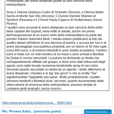
Ahmedabad, per avere disegnato graffiti su due carrozze della
metropolitana.
Sono il 24enne Gianluca Cudini di Tortoreto (Teramo), il 29enne Baldo
Sacha di Monte San Vito (Ancona), il 21enne Daniele Stranieri di
Spoltore (Pescara) e il 27enne Paolo Capecci di Grottammare (Ascoli
Piceno).
I quattro sono accusati di avere disegnato su due carrozze della metro
della capitale del Gujarat, nella notte di sabato, poche ore prima
dell'inaugurazione di un nuovo ramo della metropolitana da parte del
premier indiano Narendra Modi. I media indiani pubblicano la foto dei
quattro italiani all'interno di una stazione di polizia. L'accusa per loro è di
avere danneggiato una pubblica proprietà, per un danno di 50 mila rupie
(circa 600 euro), e di essersi introdotti in aree vietate al pubblico. I writers
sono in India con un visto turistico di un mese e sono arrivati a Mumbai
da Dubai lo scorso mercoledì. La polizia ha dichiarato ai media che
nell'appartamento affittato dal gruppo, e dove sono stati rintracciati dagli
agenti, sono state trovate numerose bombolette spray di vari colori.
Secondo quanto raccontato ai media da un agente, i writer affermano di
avere disegnato i murales e le tag "per gioco" e che la scritta "Tas"
significherebbe "tagliatelle alla salsa". Molto probabilmente i quattro
verranno trasferiti a Mumbai dove, secondo, quanto documentato dalle
videocamere di sicurezza della metropolitana, avevano tentato di
compiere gesti analoghi, senza riuscirci.
https://www.ansa.it/sito/notizie/cronac ... f8965.html
Re: Povera Italia.. (seconda parte)
↓
Robiwankenobi