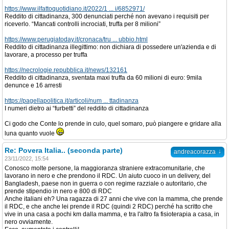
https://www.ilfattoquotidiano.it/2022/1 ... i/6852971/
Reddito di cittadinanza, 300 denunciati perché non avevano i requisiti per
riceverlo. “Mancati controlli incrociati, truffa per 8 milioni”
https://www.perugiatoday.it/cronaca/tru ... ubbio.html
Reddito di cittadinanza illegittimo: non dichiara di possedere un'azienda e di
lavorare, a processo per truffa
https://necrologie.repubblica.it/news/132161
Reddito di cittadinanza, sventata maxi truffa da 60 milioni di euro: 9mila
denunce e 16 arresti
https://pagellapolitica.it/articoli/num ... ttadinanza
I numeri dietro ai “furbetti” del reddito di cittadinanza
Ci godo che Conte lo prende in culo, quel somaro, può piangere e gridare alla
luna quanto vuole
Re: Povera Italia.. (seconda parte)
↓
andreacorazza
23/11/2022, 15:54
Conosco molte persone, la maggioranza straniere extracomunitarie, che
lavorano in nero e che prendono il RDC. Un aiuto cuoco in un delivery, del
Bangladesh, paese non in guerra o con regime razziale o autoritario, che
prende stipendio in nero e 800 di RDC
Anche italiani eh? Una ragazza di 27 anni che vive con la mamma, che prende
il RDC, e che anche lei prende il RDC (quindi 2 RDC) perché ha scritto che
vive in una casa a pochi km dalla mamma, e tra l'altro fa fisioterapia a casa, in
nero ovviamente.