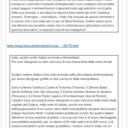
tutorial su come fare il turbante al telegiornale e non crediamo che avrebbe
voluto leggere commenti beceri e ignoranti sotto agli articoli in cui si parla
della sua vicenda, o ascoltare la classica frase detta dai vicini 'salutava
sempre'. Purtroppo - concludono - l'odio che trasuda da questi commenti è
lo stesso che c'era stato per il caso di Silvia Romano. Inoltre siamo sicuri
che Alessia non avrebbe voluto che si confondessero gli iraniani con il loro
governo teocratico, su questa cosa lei era categorica".
https://www.ansa.it/sito/notizie/cronac ... 48776.html
India: quattro writer italiani arrestati a Ahmedabad
Per aver disegnato su due carrozze di una nuova linea della metro locale
Quattro writers italiani sono stati arrestati nella città indiana di Ahmedabad,
per avere disegnato graffiti su due carrozze della metropolitana.
Sono il 24enne Gianluca Cudini di Tortoreto (Teramo), il 29enne Baldo
Sacha di Monte San Vito (Ancona), il 21enne Daniele Stranieri di Spoltore
(Pescara) e il 27enne Paolo Capecci di Grottammare (Ascoli Piceno).
I quattro sono accusati di avere disegnato su due carrozze della metro della
capitale del Gujarat, nella notte di sabato, poche ore prima
dell'inaugurazione di un nuovo ramo della metropolitana da parte del premier
indiano Narendra Modi. I media indiani pubblicano la foto dei quattro italiani
all'interno di una stazione di polizia. L'accusa per loro è di avere danneggiato
una pubblica proprietà, per un danno di 50 mila rupie (circa 600 euro), e di
essersi introdotti in aree vietate al pubblico. I writers sono in India con un