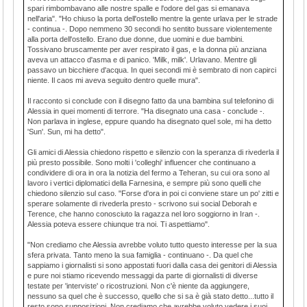
spari rimbombavano alle nostre spalle e l'odore del gas si emanava
nell'aria". "Ho chiuso la porta dell'ostello mentre la gente urlava per le strade
- continua -. Dopo nemmeno 30 secondi ho sentito bussare violentemente
alla porta dell'ostello. Erano due donne, due uomini e due bambini.
Tossivano bruscamente per aver respirato il gas, e la donna più anziana
aveva un attacco d'asma e di panico. 'Milk, milk'. Urlavano. Mentre gli
passavo un bicchiere d'acqua. In quei secondi mi è sembrato di non capirci
niente. Il caos mi aveva seguito dentro quelle mura".
Il racconto si conclude con il disegno fatto da una bambina sul telefonino di
Alessia in quei momenti di terrore. "Ha disegnato una casa - conclude -.
Non parlava in inglese, eppure quando ha disegnato quel sole, mi ha detto
'Sun'. Sun, mi ha detto".
Gli amici di Alessia chiedono rispetto e silenzio con la speranza di rivederla il
più presto possibile. Sono molti i 'colleghi' influencer che continuano a
condividere di ora in ora la notizia del fermo a Teheran, su cui ora sono al
lavoro i vertici diplomatici della Farnesina, e sempre più sono quelli che
chiedono silenzio sul caso. "Forse d'ora in poi ci conviene stare un po' zitti e
sperare solamente di rivederla presto - scrivono sui social Deborah e
Terence, che hanno conosciuto la ragazza nel loro soggiorno in Iran -.
Alessia poteva essere chiunque tra noi. Ti aspettiamo".
"Non crediamo che Alessia avrebbe voluto tutto questo interesse per la sua
sfera privata. Tanto meno la sua famiglia - continuano -. Da quel che
sappiamo i giornalisti si sono appostati fuori dalla casa dei genitori di Alessia
e pure noi stiamo ricevendo messaggi da parte di giornalisti di diverse
testate per 'interviste' o ricostruzioni. Non c'è niente da aggiungere,
nessuno sa quel che è successo, quello che si sa è già stato detto...tutto il
resto sono supposizioni. Non crediamo che avrebbe voluto vedere i suoi