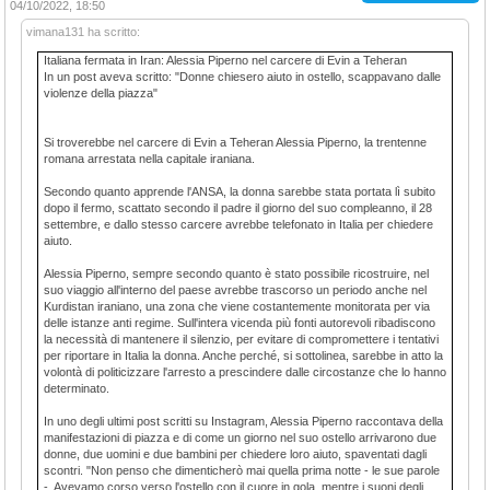
04/10/2022, 18:50
vimana131 ha scritto:
Italiana fermata in Iran: Alessia Piperno nel carcere di Evin a Teheran
In un post aveva scritto: "Donne chiesero aiuto in ostello, scappavano dalle
violenze della piazza"
Si troverebbe nel carcere di Evin a Teheran Alessia Piperno, la trentenne
romana arrestata nella capitale iraniana.
Secondo quanto apprende l'ANSA, la donna sarebbe stata portata lì subito
dopo il fermo, scattato secondo il padre il giorno del suo compleanno, il 28
settembre, e dallo stesso carcere avrebbe telefonato in Italia per chiedere
aiuto.
Alessia Piperno, sempre secondo quanto è stato possibile ricostruire, nel
suo viaggio all'interno del paese avrebbe trascorso un periodo anche nel
Kurdistan iraniano, una zona che viene costantemente monitorata per via
delle istanze anti regime. Sull'intera vicenda più fonti autorevoli ribadiscono
la necessità di mantenere il silenzio, per evitare di compromettere i tentativi
per riportare in Italia la donna. Anche perché, si sottolinea, sarebbe in atto la
volontà di politicizzare l'arresto a prescindere dalle circostanze che lo hanno
determinato.
In uno degli ultimi post scritti su Instagram, Alessia Piperno raccontava della
manifestazioni di piazza e di come un giorno nel suo ostello arrivarono due
donne, due uomini e due bambini per chiedere loro aiuto, spaventati dagli
scontri. "Non penso che dimenticherò mai quella prima notte - le sue parole
-. Avevamo corso verso l'ostello con il cuore in gola, mentre i suoni degli