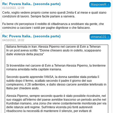
Re: Povera Italia.. (seconda parte)
↓
MaxpoweR
01/10/2022, 12:09
Certo, voglio vedere proprio come sono questi 2mila € al mese e quali siano
condizioni di lavoro. Sempre facile parlare a vanvera.
Fa bene chi percepisce il reddito di cittadinanza a snobbare sta gente, che
comincino a cacciare i soldi per paghe dignitose o che faliscano.
Re: Povera Italia.. (seconda parte)
↓
vimana131
04/10/2022, 18:02
Italiana fermata in Iran: Alessia Piperno nel carcere di Evin a Teheran
In un post aveva scritto: "Donne chiesero aiuto in ostello, scappavano
dalle violenze della piazza"
Si troverebbe nel carcere di Evin a Teheran Alessia Piperno, la trentenne
romana arrestata nella capitale iraniana.
Secondo quanto apprende l'ANSA, la donna sarebbe stata portata lì
subito dopo il fermo, scattato secondo il padre il giorno del suo
compleanno, il 28 settembre, e dallo stesso carcere avrebbe telefonato in
Italia per chiedere aiuto.
Alessia Piperno, sempre secondo quanto è stato possibile ricostruire, nel
suo viaggio all'interno del paese avrebbe trascorso un periodo anche nel
Kurdistan iraniano, una zona che viene costantemente monitorata per via
delle istanze anti regime. Sull'intera vicenda più fonti autorevoli
ribadiscono la necessità di mantenere il silenzio, per evitare di