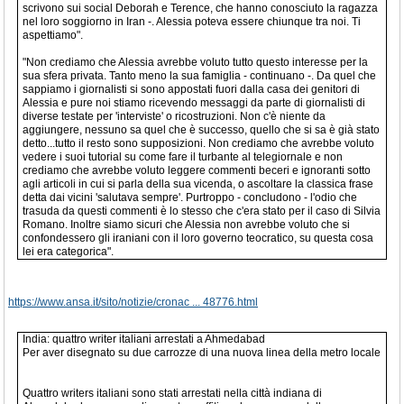
scrivono sui social Deborah e Terence, che hanno conosciuto la ragazza
nel loro soggiorno in Iran -. Alessia poteva essere chiunque tra noi. Ti
aspettiamo".
"Non crediamo che Alessia avrebbe voluto tutto questo interesse per la
sua sfera privata. Tanto meno la sua famiglia - continuano -. Da quel che
sappiamo i giornalisti si sono appostati fuori dalla casa dei genitori di
Alessia e pure noi stiamo ricevendo messaggi da parte di giornalisti di
diverse testate per 'interviste' o ricostruzioni. Non c'è niente da
aggiungere, nessuno sa quel che è successo, quello che si sa è già stato
detto...tutto il resto sono supposizioni. Non crediamo che avrebbe voluto
vedere i suoi tutorial su come fare il turbante al telegiornale e non
crediamo che avrebbe voluto leggere commenti beceri e ignoranti sotto
agli articoli in cui si parla della sua vicenda, o ascoltare la classica frase
detta dai vicini 'salutava sempre'. Purtroppo - concludono - l'odio che
trasuda da questi commenti è lo stesso che c'era stato per il caso di Silvia
Romano. Inoltre siamo sicuri che Alessia non avrebbe voluto che si
confondessero gli iraniani con il loro governo teocratico, su questa cosa
lei era categorica".
https://www.ansa.it/sito/notizie/cronac ... 48776.html
India: quattro writer italiani arrestati a Ahmedabad
Per aver disegnato su due carrozze di una nuova linea della metro locale
Quattro writers italiani sono stati arrestati nella città indiana di