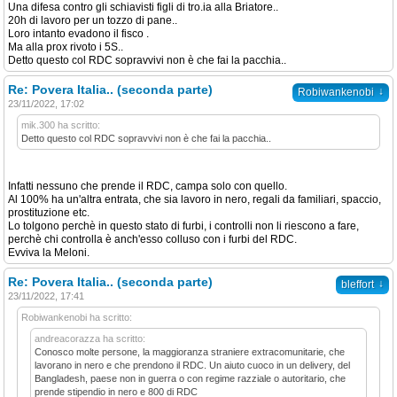
Una difesa contro gli schiavisti figli di tro.ia alla Briatore..
20h di lavoro per un tozzo di pane..
Loro intanto evadono il fisco .
Ma alla prox rivoto i 5S..
Detto questo col RDC sopravvivi non è che fai la pacchia..
Re: Povera Italia.. (seconda parte)
↓
Robiwankenobi
23/11/2022, 17:02
mik.300 ha scritto:
Detto questo col RDC sopravvivi non è che fai la pacchia..
Infatti nessuno che prende il RDC, campa solo con quello.
Al 100% ha un'altra entrata, che sia lavoro in nero, regali da familiari, spaccio,
prostituzione etc.
Lo tolgono perchè in questo stato di furbi, i controlli non li riescono a fare,
perchè chi controlla è anch'esso colluso con i furbi del RDC.
Evviva la Meloni.
Re: Povera Italia.. (seconda parte)
↓
bleffort
23/11/2022, 17:41
Robiwankenobi ha scritto:
andreacorazza ha scritto:
Conosco molte persone, la maggioranza straniere extracomunitarie, che
lavorano in nero e che prendono il RDC. Un aiuto cuoco in un delivery, del
Bangladesh, paese non in guerra o con regime razziale o autoritario, che
prende stipendio in nero e 800 di RDC