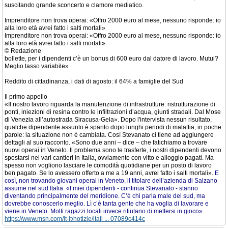
suscitando grande sconcerto e clamore mediatico.
Imprenditore non trova operai: «Offro 2000 euro al mese, nessuno risponde: io
alla loro età avrei fatto i salti mortali»
Imprenditore non trova operai: «Offro 2000 euro al mese, nessuno risponde: io
alla loro età avrei fatto i salti mortali»
© Redazione
bollette, per i dipendenti c’è un bonus di 600 euro dal datore di lavoro. Mutui?
Meglio tasso variabile»
Reddito di cittadinanza, i dati di agosto: il 64% a famiglie del Sud
Il primo appello
«Il nostro lavoro riguarda la manutenzione di infrastrutture: ristrutturazione di
ponti, iniezioni di resina contro le infiltrazioni d’acqua, giunti stradali. Dal Mose
di Venezia all’autostrada Siracusa-Gela». Dopo l'intervista nessun risultato,
qualche dipendente assunto è sparito dopo lunghi periodi di malattia, in poche
parole: la situazione non è cambiata. Così Stevanato ci tiene ad aggiungere
dettagli al suo racconto. «Sono due anni – dice – che fatichiamo a trovare
nuovi operai in Veneto. Il problema sono le trasferte, i nostri dipendenti devono
spostarsi nei vari cantieri in Italia, ovviamente con vitto e alloggio pagati. Ma
spesso non vogliono lasciare le comodità quotidiane per un posto di lavoro
ben pagato. Se lo avessero offerto a me a 19 anni, avrei fatto i salti mortali».
E
così, non trovando giovani operai in Veneto, il titolare dell’azienda di Salzano
assume nel sud Italia. «I miei dipendenti - continua Stevanato - stanno
diventando principalmente del meridione. C’è chi parla male del sud, ma
dovrebbe conoscerlo meglio. Lì c’è tanta gente che ha voglia di lavorare e
viene in Veneto. Molti ragazzi locali invece rifiutano di mettersi in gioco».
https://www.msn.com/it-it/notizie/itali ... 07089c414c