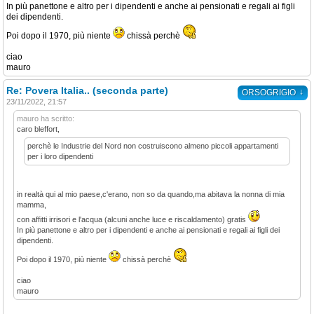
In più panettone e altro per i dipendenti e anche ai pensionati e regali ai figli
dei dipendenti.
Poi dopo il 1970, più niente
chissà perchè
ciao
mauro
Re: Povera Italia.. (seconda parte)
↓
ORSOGRIGIO
23/11/2022, 21:57
mauro ha scritto:
caro bleffort,
perchè le Industrie del Nord non costruiscono almeno piccoli appartamenti
per i loro dipendenti
in realtà qui al mio paese,c'erano, non so da quando,ma abitava la nonna di mia
mamma,
con affitti irrisori e l'acqua (alcuni anche luce e riscaldamento) gratis
In più panettone e altro per i dipendenti e anche ai pensionati e regali ai figli dei
dipendenti.
Poi dopo il 1970, più niente
chissà perchè
ciao
mauro