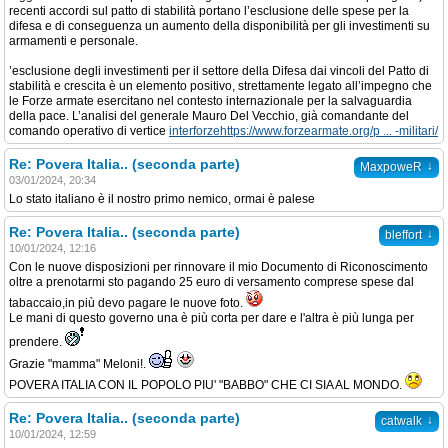
recenti accordi sul patto di stabilità portano l’esclusione delle spese per la
difesa e di conseguenza un aumento della disponibilità per gli investimenti su
armamenti e personale.
’esclusione degli investimenti per il settore della Difesa dai vincoli del Patto di
stabilità e crescita è un elemento positivo, strettamente legato all’impegno che
le Forze armate esercitano nel contesto internazionale per la salvaguardia
della pace. L’analisi del generale Mauro Del Vecchio, già comandante del
comando operativo di vertice
interforzehttps://www.forzearmate.org/p ... -militari/
Re: Povera Italia.. (seconda parte)
↓
MaxpoweR
03/01/2024, 20:34
Lo stato italiano è il nostro primo nemico, ormai è palese
Re: Povera Italia.. (seconda parte)
↓
bleffort
10/01/2024, 12:16
Con le nuove disposizioni per rinnovare il mio Documento di Riconoscimento
oltre a prenotarmi sto pagando 25 euro di versamento comprese spese dal
tabaccaio,in più devo pagare le nuove foto.
Le mani di questo governo una è più corta per dare e l'altra è più lunga per
prendere.
Grazie "mamma" Meloni!.
POVERA ITALIA CON IL POPOLO PIU' "BABBO" CHE CI SIA AL MONDO.
Re: Povera Italia.. (seconda parte)
↓
catwalk
10/01/2024, 12:59