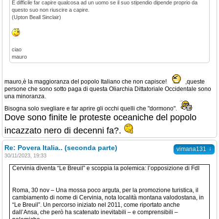
È difficile far capire qualcosa ad un uomo se il suo stipendio dipende proprio da
questo suo non riuscire a capire.
(Upton Beall Sinclair)
ciao
mauro
mauro,è la maggioranza del popolo Italiano che non capisce!
,queste
persone che sono sotto paga di questa Oliarchia Dittatoriale Occidentale sono
una minoranza.
Bisogna solo svegliare e far aprire gli occhi quelli che "dormono".
Dove sono finite le proteste oceaniche del popolo
incazzato nero di decenni fa?.
Re: Povera Italia.. (seconda parte)
↓
vimana131
30/11/2023, 19:33
Cervinia diventa “Le Breuil” e scoppia la polemica: l’opposizione di FdI
Roma, 30 nov – Una mossa poco arguta, per la promozione turistica, il
cambiamento di nome di Cervinia, nota località montana valodostana, in
“Le Breuil”. Un percorso iniziato nel 2011, come riportato anche
dall’Ansa, che però ha scatenato inevitabili – e comprensibili –