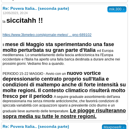
Re: Povera Italia.. (seconda parte)
↓
mik.300
12/05/2023, 20:24
siccitahh !!
la
https://www.3bmeteo.com/giornale-meteo/ ... gno-689102
mese di Maggio sta sperimentando una fase
Il
molto perturbata su gran parte d'Italia
ed Europa
mediterranea. Lo smantellamento della fascia anticiclonica tra l'Europa
occidentale e l'Italia ha aperto una falla barica destinata a durare anche nei
prossimi giorni. Vediamo fino a quando.
nuovo vortice
PERIODO 15-22 MAGGIO - Avvio con un
depressionario centrato proprio sull'Italia e
condizioni di maltempo anche di forte intensità su
molte regioni. Il contesto climatico risulterà molto
fresco per il periodo
. A seguire graduale assorbimento dell'area
depressionaria ma senza rimonte anticicloniche, che favorirà condizioni di
spiccata variabilità con acquazzoni sparsi a prevalente ciclo diurno e un
Le piogge risulteranno
graduale lieve aumento delle temperature.
sopra media su tutte le nostre regioni.
Re: Povera Italia.. (seconda parte)
↓
MaxpoweR