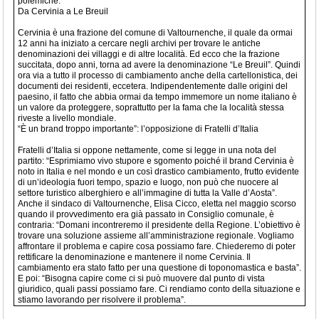
polemiche.
Da Cervinia a Le Breuil
Cervinia è una frazione del comune di Valtournenche, il quale da ormai
12 anni ha iniziato a cercare negli archivi per trovare le antiche
denominazioni dei villaggi e di altre località. Ed ecco che la frazione
succitata, dopo anni, torna ad avere la denominazione “Le Breuil”. Quindi
ora via a tutto il processo di cambiamento anche della cartellonistica, dei
documenti dei residenti, eccetera. Indipendentemente dalle origini del
paesino, il fatto che abbia ormai da tempo immemore un nome italiano è
un valore da proteggere, soprattutto per la fama che la località stessa
riveste a livello mondiale.
“È un brand troppo importante”: l’opposizione di Fratelli d’Italia
Fratelli d’Italia si oppone nettamente, come si legge in una nota del
partito: “Esprimiamo vivo stupore e sgomento poiché il brand Cervinia è
noto in Italia e nel mondo e un così drastico cambiamento, frutto evidente
di un’ideologia fuori tempo, spazio e luogo, non può che nuocere al
settore turistico alberghiero e all’immagine di tutta la Valle d’Aosta”.
Anche il sindaco di Valtournenche, Elisa Cicco, eletta nel maggio scorso
quando il provvedimento era già passato in Consiglio comunale, è
contraria: “Domani incontreremo il presidente della Regione. L’obiettivo è
trovare una soluzione assieme all’amministrazione regionale. Vogliamo
affrontare il problema e capire cosa possiamo fare. Chiederemo di poter
rettificare la denominazione e mantenere il nome Cervinia. Il
cambiamento era stato fatto per una questione di toponomastica e basta”.
E poi: “Bisogna capire come ci si può muovere dal punto di vista
giuridico, quali passi possiamo fare. Ci rendiamo conto della situazione e
stiamo lavorando per risolvere il problema”.