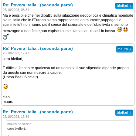
Re: Povera Italia.. (seconda parte)
↓
bleffort
26/10/2023, 08:34
Ma è possibile che nei dibattiti sulla situazione geopolitica e climatica mondiale
sia in Italia che in l'Europa siamo rappresentati da mummie,pappagalli e
scimmiette?,non hanno più il senso del razionale e dell'obiettività si sentono
menzogne a non finire,non capisco come siamo caduti così in basso.
Re: Povera Italia.. (seconda parte)
↓
mauro
26/10/2023, 17:47
caro bleffort,
È difficile far capire qualcosa ad un uomo se il suo stipendio dipende proprio
da questo suo non riuscire a capire.
(Upton Beall Sinclair)
ciao
mauro
Re: Povera Italia.. (seconda parte)
↓
bleffort
27/10/2023, 13:39
mauro ha scritto:
caro bleffort,