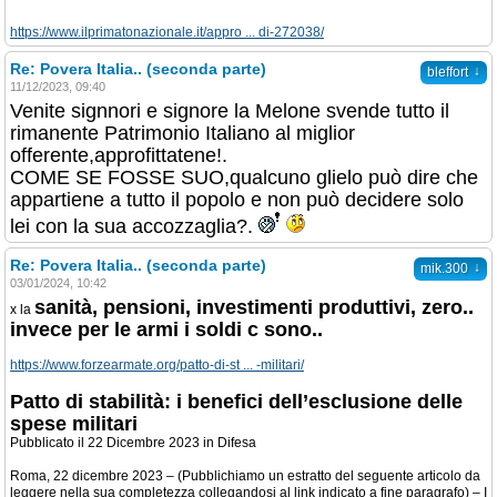
https://www.ilprimatonazionale.it/appro ... di-272038/
Re: Povera Italia.. (seconda parte)
↓
bleffort
11/12/2023, 09:40
Venite signnori e signore la Melone svende tutto il
rimanente Patrimonio Italiano al miglior
offerente,approfittatene!.
COME SE FOSSE SUO,qualcuno glielo può dire che
appartiene a tutto il popolo e non può decidere solo
lei con la sua accozzaglia?.
Re: Povera Italia.. (seconda parte)
↓
mik.300
03/01/2024, 10:42
sanità, pensioni, investimenti produttivi, zero..
x la
invece per le armi i soldi c sono..
https://www.forzearmate.org/patto-di-st ... -militari/
Patto di stabilità: i benefici dell’esclusione delle
spese militari
Pubblicato il 22 Dicembre 2023 in Difesa
Roma, 22 dicembre 2023 – (Pubblichiamo un estratto del seguente articolo da
leggere nella sua completezza collegandosi al link indicato a fine paragrafo) – I