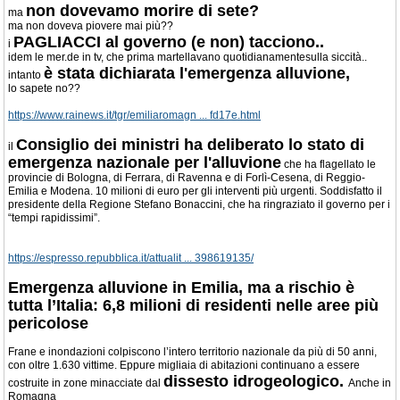
non dovevamo morire di sete?
ma
ma non doveva piovere mai più??
PAGLIACCI al governo (e non) tacciono..
i
idem le mer.de in tv, che prima martellavano quotidianamentesulla siccità..
è stata dichiarata l'emergenza alluvione,
intanto
lo sapete no??
https://www.rainews.it/tgr/emiliaromagn ... fd17e.html
Consiglio dei ministri ha deliberato lo stato di
il
emergenza nazionale per l'alluvione
che ha flagellato le
provincie di Bologna, di Ferrara, di Ravenna e di Forlì-Cesena, di Reggio-
Emilia e Modena. 10 milioni di euro per gli interventi più urgenti. Soddisfatto il
presidente della Regione Stefano Bonaccini, che ha ringraziato il governo per i
“tempi rapidissimi”.
https://espresso.repubblica.it/attualit ... 398619135/
Emergenza alluvione in Emilia, ma a rischio è
tutta l’Italia: 6,8 milioni di residenti nelle aree più
pericolose
Frane e inondazioni colpiscono l’intero territorio nazionale da più di 50 anni,
con oltre 1.630 vittime. Eppure migliaia di abitazioni continuano a essere
dissesto idrogeologico.
costruite in zone minacciate dal
Anche in
Romagna