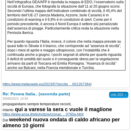
Nell’infografica GEA/AFP è riportata la mappa di EDO, l’osservatorio sulla
siccità di Europa, che fotografa la situazione dall’11 al 20 giugno scorsi.
Secondo l’ultima mappa dell’indicatore combinato di siccità, il 45,4% del
territorio dell’UE-27 (senza Madeira, Azzorre, Isole Canarie) è in
condizioni di warning e il 6,9% è in condizioni di alert. Come per il
periodo precedente, è ancora il Nord Europa il settore più penalizzato
dall’assenza di piogge. Particolarmente critica resta la situazione nella
Penisola Iberica.
Per quanto riguarda l’Italia, invece, il colore che nella mappa prevale su
quasi tutto lo Stivale è il bianco, che corrisponde ad “assenza di siccità”,
dopo i mesi di aprile e maggio ultrapiovosi, con l’instabilità che è
continuata anche a giugno. I pochi segnali di allerta per quanto riguarda
il deficit di umidità del suolo e il conseguente stress per la vegetazione
arrivano da parti di Toscana ed Emilia Romagna. “Assenza di siccità”
anche sui Balcani, nella Francia meridionale e Turchia.
https://www.meteoweb.eu/2023/07/siccita ... 001267364/
Re: Povera Italia.. (seconda parte)
↓
mik.300
09/08/2023, 14:50
propagandano sempre temperature record,
qui a varese la sera c vuole il maglione
intanto
https://www.ansa.it/sito/notizie/cronac ... 0760a.html
weekend nuova ondata di caldo africano per
Dal
almeno 10 giorni