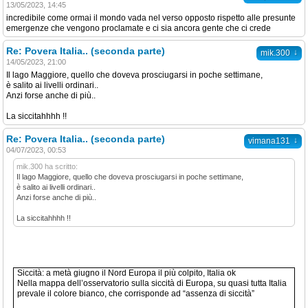
13/05/2023, 14:45
incredibile come ormai il mondo vada nel verso opposto rispetto alle presunte
emergenze che vengono proclamate e ci sia ancora gente che ci crede
Re: Povera Italia.. (seconda parte)
↓
mik.300
14/05/2023, 21:00
Il lago Maggiore, quello che doveva prosciugarsi in poche settimane,
è salito ai livelli ordinari..
Anzi forse anche di più..
La siccitahhhh !!
Re: Povera Italia.. (seconda parte)
↓
vimana131
04/07/2023, 00:53
mik.300 ha scritto:
Il lago Maggiore, quello che doveva prosciugarsi in poche settimane,
è salito ai livelli ordinari..
Anzi forse anche di più..
La siccitahhhh !!
Siccità: a metà giugno il Nord Europa il più colpito, Italia ok
Nella mappa dell’osservatorio sulla siccità di Europa, su quasi tutta Italia
prevale il colore bianco, che corrisponde ad “assenza di siccità”