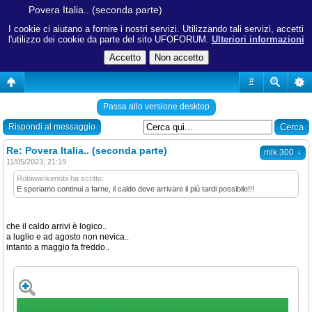
Povera Italia.. (seconda parte)
I cookie ci aiutano a fornire i nostri servizi. Utilizzando tali servizi, accetti
l'utilizzo dei cookie da parte del sito UFOFORUM.
Ulteriori informazioni
#
Passa allo versione desktop
Rispondi al messaggio
Re: Povera Italia.. (seconda parte)
↓
mik.300
11/05/2023, 21:19
Robiwankenobi ha scritto:
E speriamo continui a farne, il caldo deve arrivare il più tardi possibile!!!
che il caldo arrivi è logico..
a luglio e ad agosto non nevica..
intanto a maggio fa freddo..