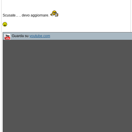
Scusate... .. devo aggiornare.
Guarda su
youtube.com