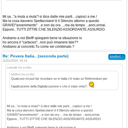
Mi sa..."a muta a muta"! si dice dalle mie parti....capisci a me.!
Ma la cosa davvero Spettacolare! è il Silenzio attorno a questo
GRAVE!"avvenimento" ...e non da ora ....ma da tempo ...anni,ormai.
Eppure...TUTTI ZITTI!E CHE SILENZIO ASSORDANTE.ASSURDO.
Andiamo a noi Bleff! spiegami bene la situazione io
ho ancora il "cartaceo"...non può rimanere tale??
Andiamo al concreto.Tu come sei combinato.?
Re: Povera Italia.. (seconda parte)
↓
bleffort
11/01/2024, 18:14
catwalk ha scritto:
bleffort ha scritto:
Qualcuno mi può far ricordare se in Italia c'è stato un Referendum per
l'applicazione della Digitalizzazione e che è stato vinto?.
Mi sa..."a muta a muta"! si dice dalle mie parti....capisci a me.!
Ma la cosa davvero Spettacolare! è il Silenzio attorno a questo
GRAVE!"avvenimento" ...e non da ora ....ma da tempo ...anni,ormai.
Eppure...TUTTI ZITTI!E CHE SILENZIO ASSORDANTE.ASSURDO.
Andiamo a noi Bleff! spiegami bene la situazione io