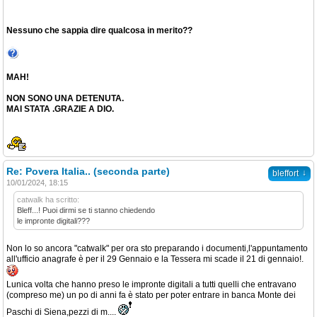
Nessuno che sappia dire qualcosa in merito??
MAH!
NON SONO UNA DETENUTA.
MAI STATA .GRAZIE A DIO.
Re: Povera Italia.. (seconda parte)
↓
bleffort
10/01/2024, 18:15
catwalk ha scritto:
Bleff...! Puoi dirmi se ti stanno chiedendo
le impronte digitali???
Non lo so ancora "catwalk" per ora sto preparando i documenti,l'appuntamento
all'ufficio anagrafe è per il 29 Gennaio e la Tessera mi scade il 21 di gennaio!.
Lunica volta che hanno preso le impronte digitali a tutti quelli che entravano
(compreso me) un po di anni fa è stato per poter entrare in banca Monte dei
Paschi di Siena,pezzi di m....