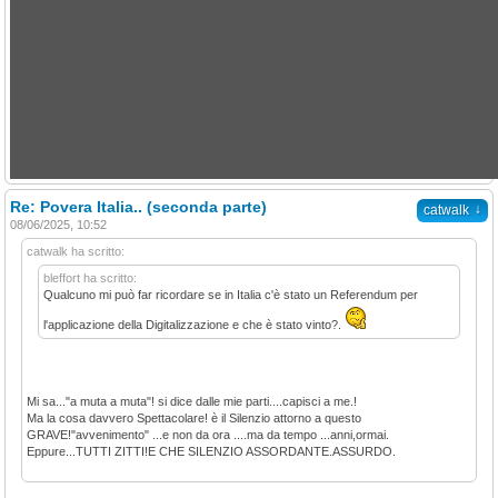
Re: Povera Italia.. (seconda parte)
↓
catwalk
08/06/2025, 10:52
catwalk ha scritto:
bleffort ha scritto:
Qualcuno mi può far ricordare se in Italia c'è stato un Referendum per
l'applicazione della Digitalizzazione e che è stato vinto?.
Mi sa..."a muta a muta"! si dice dalle mie parti....capisci a me.!
Ma la cosa davvero Spettacolare! è il Silenzio attorno a questo
GRAVE!"avvenimento" ...e non da ora ....ma da tempo ...anni,ormai.
Eppure...TUTTI ZITTI!E CHE SILENZIO ASSORDANTE.ASSURDO.