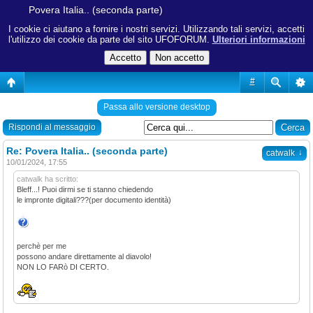
Povera Italia.. (seconda parte)
I cookie ci aiutano a fornire i nostri servizi. Utilizzando tali servizi, accetti
l'utilizzo dei cookie da parte del sito UFOFORUM.
Ulteriori informazioni
#
Passa allo versione desktop
Rispondi al messaggio
Re: Povera Italia.. (seconda parte)
↓
catwalk
10/01/2024, 17:55
catwalk ha scritto:
Bleff...! Puoi dirmi se ti stanno chiedendo
le impronte digitali???(per documento identità)
perchè per me
possono andare direttamente al diavolo!
NON LO FARò DI CERTO.