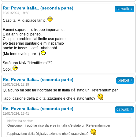
Re: Povera Italia.. (seconda parte)
↓
catwalk
10/01/2024, 19:30
Caspita !Mi dispiace tanto.
Fammi sapere.... è troppo importante.
E da anni che ci penso....!
Cmq ..no problem !al limite uso patente
e/o tesserino sanitario e mi risparmio
anche le tasse ....così...ahahahh!
(Ma tenetevelo pure . )
Sarò una NoN "Identificata"??
Cool.
Re: Povera Italia.. (seconda parte)
↓
bleffort
11/01/2024, 12:19
Qualcuno mi può far ricordare se in Italia c'è stato un Referendum per
l'applicazione della Digitalizzazione e che è stato vinto?.
Re: Povera Italia.. (seconda parte)
↓
catwalk
11/01/2024, 15:41
bleffort ha scritto:
Qualcuno mi può far ricordare se in Italia c'è stato un Referendum per
l'applicazione della Digitalizzazione e che è stato vinto?.