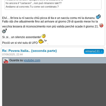
ho ancora il "cartaceo"...non può rimanere tale??
Andiamo al concreto.Tu come sei combinato.?
Elvì.....fin'ora iu nì sacciu chiù picca di tia e un sacciu comu mi la dunanu.
Fatto stà che attualmente fino ad arrivare al giorno 29 di questo mese ho la
vecchia tessera di riconoscimento non più valida perchè scade il giorno 21.
Si..si... un silenzio assordante!
Picciò un si vivi sulu di UFO
.
Re: Povera Italia.. (seconda parte)
↓
vimana131
07/06/2025, 22:44
Guarda su
youtube.com