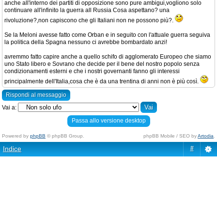
anche all'interno dei partiti di opposizione sono pure ambigui,vogliono solo
continuare all'infinito la guerra all Russia Cosa aspettano? una
rivoluzione?,non capiscono che gli Italiani non ne possono più?.
Se la Meloni avesse fatto come Orban e in seguito con l'attuale guerra seguiva
la politica della Spagna nessuno ci avrebbe bombardato anzi!
avremmo fatto capire anche a quello schifo di agglomerato Europeo che siamo
uno Stato libero e Sovrano che decide per il bene del nostro popolo senza
condizionamenti esterni e che i nostri governanti fanno gli interessi
principalmente dell'Italia,cosa che è da una trentina di anni non è più così.
Rispondi al messaggio
Vai a:
Passa allo versione desktop
Powered by
phpBB
© phpBB Group.
phpBB Mobile / SEO by
Artodia
.
Indice
#