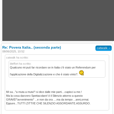
Re: Povera Italia.. (seconda parte)
↓
catwalk
08/06/2025, 10:52
catwalk ha scritto:
bleffort ha scritto:
Qualcuno mi può far ricordare se in Italia c'è stato un Referendum per
l'applicazione della Digitalizzazione e che è stato vinto?.
Mi sa..."a muta a muta"! si dice dalle mie parti....capisci a me.!
Ma la cosa davvero Spettacolare! è il Silenzio attorno a questo
GRAVE!"avvenimento" ...e non da ora ....ma da tempo ...anni,ormai.
Eppure...TUTTI ZITTI!E CHE SILENZIO ASSORDANTE.ASSURDO.