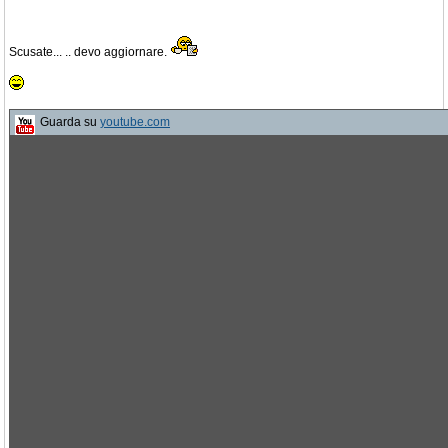
Scusate... .. devo aggiornare.
Guarda su
youtube.com