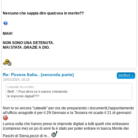
Nessuno che sappia dire qualcosa in merito??
MAH!
NON SONO UNA DETENUTA.
MAI STATA .GRAZIE A DIO.
Re: Povera Italia.. (seconda parte)
↓
bleffort
10/01/2024, 18:15
catwalk ha scritto:
Bleff...! Puoi dirmi se ti stanno chiedendo
le impronte digitali???
Non lo so ancora "catwalk" per ora sto preparando i documenti,l'appuntamento
all'ufficio anagrafe è per il 29 Gennaio e la Tessera mi scade il 21 di gennaio!.
Lunica volta che hanno preso le impronte digitali a tutti quelli che entravano
(compreso me) un po di anni fa è stato per poter entrare in banca Monte dei
Paschi di Siena,pezzi di m....