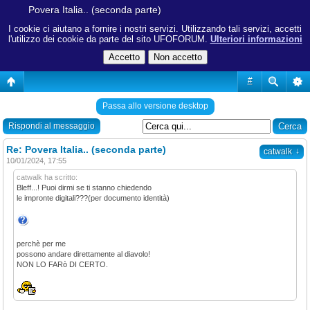
Povera Italia.. (seconda parte)
I cookie ci aiutano a fornire i nostri servizi. Utilizzando tali servizi, accetti
l'utilizzo dei cookie da parte del sito UFOFORUM.
Ulteriori informazioni
#
Passa allo versione desktop
Rispondi al messaggio
Re: Povera Italia.. (seconda parte)
↓
catwalk
10/01/2024, 17:55
catwalk ha scritto:
Bleff...! Puoi dirmi se ti stanno chiedendo
le impronte digitali???(per documento identità)
perchè per me
possono andare direttamente al diavolo!
NON LO FARò DI CERTO.