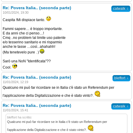
Re: Povera Italia.. (seconda parte)
↓
catwalk
10/01/2024, 19:30
Caspita !Mi dispiace tanto.
Fammi sapere.... è troppo importante.
E da anni che ci penso....!
Cmq ..no problem !al limite uso patente
e/o tesserino sanitario e mi risparmio
anche le tasse ....così...ahahahh!
(Ma tenetevelo pure . )
Sarò una NoN "Identificata"??
Cool.
Re: Povera Italia.. (seconda parte)
↓
bleffort
11/01/2024, 12:19
Qualcuno mi può far ricordare se in Italia c'è stato un Referendum per
l'applicazione della Digitalizzazione e che è stato vinto?.
Re: Povera Italia.. (seconda parte)
↓
catwalk
11/01/2024, 15:41
bleffort ha scritto:
Qualcuno mi può far ricordare se in Italia c'è stato un Referendum per
l'applicazione della Digitalizzazione e che è stato vinto?.