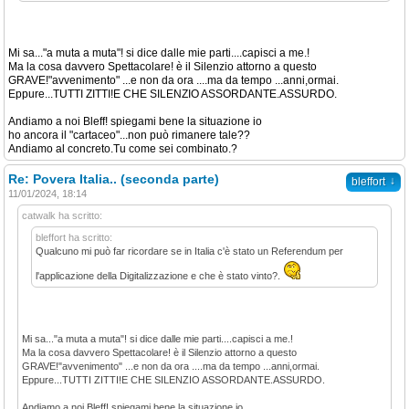
Mi sa..."a muta a muta"! si dice dalle mie parti....capisci a me.!
Ma la cosa davvero Spettacolare! è il Silenzio attorno a questo
GRAVE!"avvenimento" ...e non da ora ....ma da tempo ...anni,ormai.
Eppure...TUTTI ZITTI!E CHE SILENZIO ASSORDANTE.ASSURDO.
Andiamo a noi Bleff! spiegami bene la situazione io
ho ancora il "cartaceo"...non può rimanere tale??
Andiamo al concreto.Tu come sei combinato.?
Re: Povera Italia.. (seconda parte)
↓
bleffort
11/01/2024, 18:14
catwalk ha scritto:
bleffort ha scritto:
Qualcuno mi può far ricordare se in Italia c'è stato un Referendum per
l'applicazione della Digitalizzazione e che è stato vinto?.
Mi sa..."a muta a muta"! si dice dalle mie parti....capisci a me.!
Ma la cosa davvero Spettacolare! è il Silenzio attorno a questo
GRAVE!"avvenimento" ...e non da ora ....ma da tempo ...anni,ormai.
Eppure...TUTTI ZITTI!E CHE SILENZIO ASSORDANTE.ASSURDO.
Andiamo a noi Bleff! spiegami bene la situazione io