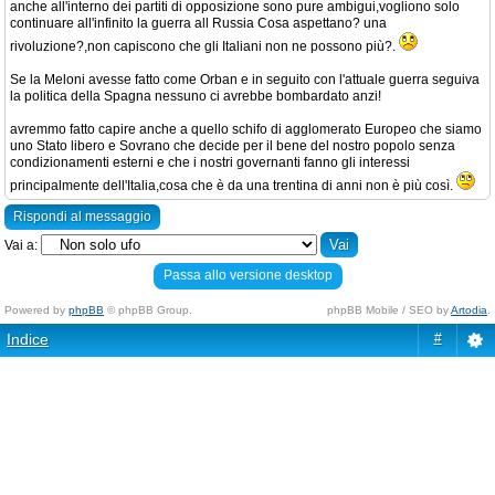
anche all'interno dei partiti di opposizione sono pure ambigui,vogliono solo
continuare all'infinito la guerra all Russia Cosa aspettano? una
rivoluzione?,non capiscono che gli Italiani non ne possono più?.
Se la Meloni avesse fatto come Orban e in seguito con l'attuale guerra seguiva
la politica della Spagna nessuno ci avrebbe bombardato anzi!
avremmo fatto capire anche a quello schifo di agglomerato Europeo che siamo
uno Stato libero e Sovrano che decide per il bene del nostro popolo senza
condizionamenti esterni e che i nostri governanti fanno gli interessi
principalmente dell'Italia,cosa che è da una trentina di anni non è più così.
Rispondi al messaggio
Vai a:
Passa allo versione desktop
Powered by
phpBB
© phpBB Group.
phpBB Mobile / SEO by
Artodia
.
Indice
#