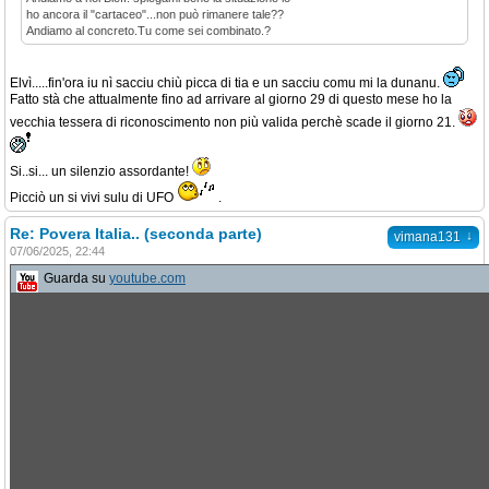
ho ancora il "cartaceo"...non può rimanere tale??
Andiamo al concreto.Tu come sei combinato.?
Elvì.....fin'ora iu nì sacciu chiù picca di tia e un sacciu comu mi la dunanu.
Fatto stà che attualmente fino ad arrivare al giorno 29 di questo mese ho la
vecchia tessera di riconoscimento non più valida perchè scade il giorno 21.
Si..si... un silenzio assordante!
Picciò un si vivi sulu di UFO
.
Re: Povera Italia.. (seconda parte)
↓
vimana131
07/06/2025, 22:44
Guarda su
youtube.com