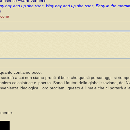
 Nonsense Award Winner):
y hay and up she rises, Way hay and up she rises, Early in the morni
s
i.com/
i quanto contiamo poco.
società a cui non siamo pronti. il bello che questi personaggi, si riemp
niera calcolatrice e ipocrita. Sono i fautori della globalizzazione, de
enienza ideologica i loro proclami, questo è il male che ci porterà alla
a mente.