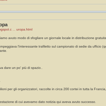
ropa
ogspot.c ... uropa.html
mo avuto modo di sfogliare un giornale locale in distribuzione gratuita
peggiava l'interessante trafiletto sul campionato di sedie da ufficio (q
ante.
a dare un po' più di spazio..
a
ioni per gli organizzatori, raccolte in circa 200 cortei in tutta la Franci
stazione di cui avevamo dato notizia qui aveva avuto successo.