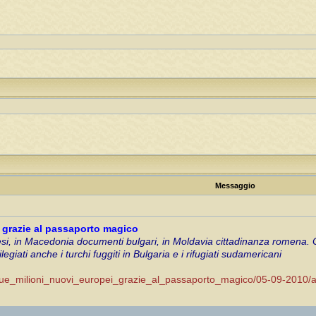
Messaggio
i grazie al passaporto magico
si, in Macedonia documenti bulgari, in Moldavia cittadinanza romena. C
ilegiati anche i turchi fuggiti in Bulgaria e i rifugiati sudamericani
rni/due_milioni_nuovi_europei_grazie_al_passaporto_magico/05-09-201