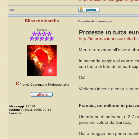
Top
Blissenobiarella
Oggetto del messaggio:
Stellare
Proteste in tutta eu
http://informazionescorretta.bl
Mentre eravamo all'estero abbia
In seconda pagina al centro cam
con tanto di foto di un partecip
Già.
Premio Coerenza e Professionalità
Vediamo invece a cosa si potev
Francia, un milione in piazz
Messaggi:
12510
Iscritto il:
30/11/2006, 09:44
Località:
Un milione di persone, o 2.7 mil
pensioni voluta da Sarkozy.
Già a maggio una prima manife