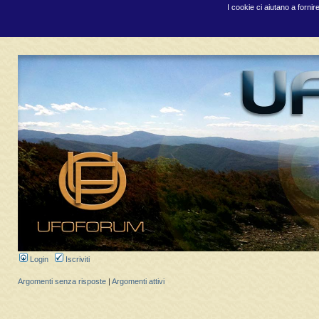
I cookie ci aiutano a fornir
Login
Iscriviti
Argomenti senza risposte
|
Argomenti attivi