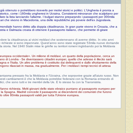
già ottenuto o potrebbero riceverlo per motivi storici e politici. L'Ungheria è pronta a
storico, come i 160mila ungheresi in Ucraina. Consistenti minoranze che scalpitano per
lato la lista lanciando l'allarme. I bulgari stanno preparando i passaporti per 300mila
ulgari che vivono in Macedonia, una delle repubbliche più povere dell'ex Jugoslavia.
 mondiale hanno diritto alla doppia cittadinanza. In gran parte vivono in Croazia, che a
Istria e Dalmazia croata di ottenere il passaporto italiano, che permette di girare
re la cittadinanza ai vicini moldavi che sostenevano di averne diritto. In otto anni
Ue le richieste si sono impennate. Quest'anno sono state registrate 53mila nuove domande
 storia. Nel 1940 Stalin mise le grinfie su territori romeni inglobando poi la Moldavia
e europea occidentale». Un milione di moldavi, un quarto della popolazione, cerca un
idiano di Londra - Se diventassero cittadini europei, quello che adesso è illecito sarà
gna e l'Italia. Un altro problema è costituito dai delinquenti e dallo sfruttamento della
ngono rilasciati in massa, ma gradualmente. Per i moldavi i tempi tecnici di attesa
 fantasma pressato fra la Moldavia e l'Ucraina, che sopravvive grazie all'aiuto russo. Non
 di questi cambiamenti è che la Moldavia potrebbe federarsi con la Romania entrando di
ci, che sono tutti e tre membri della Ue. E lo stesso fa con la Transnistria.
e fanno richiesta. Molti giovani dello stato ebraico puntano al passaporto europeo per
rda la Spagna. Madrid concede il passaporto ai discendenti dei comunisti che furono
o oltre 80mila passaporti validi per tutta l'Unione europea.