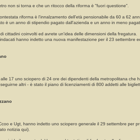
tro non si torna e che un ritocco della riforma è "fuori questione".
 contestata riforma è l'innalzamento dell'età pensionabile da 60 a 62 ann
o è un anno di stipendio pagato dall'azienda e un anno in meno pagato
 di cittadini coinvolti ed avrete un'idea delle dimensioni della fregatura.
indacati hanno indetto una nuova manifestazione per il 23 settembre ed a
ano
alle 17 uno sciopero di 24 ore dei dipendenti della metropolitana che ha 
seguirne altri - è stato il piano di licenziamenti di 800 addetti alle big
izzano
, Ccoo e Ugt, hanno indetto uno sciopero generale il 29 settembre per pr
to notizia qui).