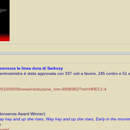
censura la linea dura di Sarkozy
centrosinistra è stata approvata con 337 voti a favore, 245 contro e 51 
ri/2010/09/09/news/risoluzione_rom-6898982/?ref=HREC1-4
 Nonsense Award Winner):
y hay and up she rises, Way hay and up she rises, Early in the morni
s
i.com/