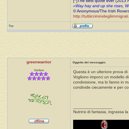
[^]The best quote ever (2013
«Way hay and up she rises, Wa
© Anonymous/The Irish Rover
http://tuttiicriminidegliimmigrat
Top
greenwarrior
Oggetto del messaggio:
Stellare
Questa è un ulteriore prova d
Vogliono imporci un modello di 
condivisione, ma lo fanno in ma
condivide ciecamente e per conv
_________________
Nutrirsi di fantasia, ingrassa l