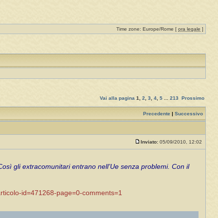
Time zone: Europe/Rome [
ora legale
]
Vai alla pagina
1
,
2
,
3
,
4
,
5
...
213
Prossimo
Precedente
|
Successivo
Inviato:
05/09/2010, 12:02
osì gli extracomunitari entrano nell’Ue senza problemi. Con il
0/articolo-id=471268-page=0-comments=1