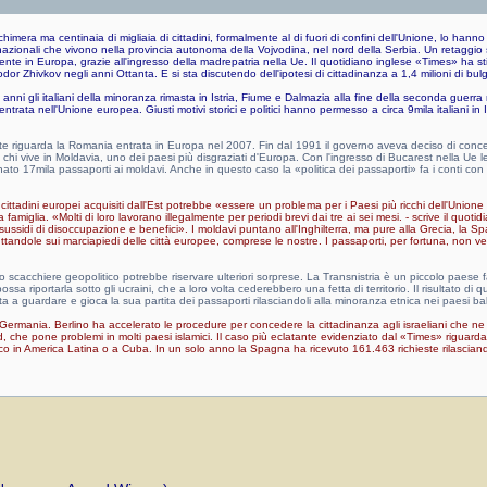
mera ma centinaia di migliaia di cittadini, formalmente al di fuori di confini dell'Unione, lo hanno 
zionali che vivono nella provincia autonoma della Vojvodina, nel nord della Serbia. Un retaggio 
ente in Europa, grazie all'ingresso della madrepatria nella Ue. Il quotidiano inglese «Times» ha sti
odor Zhivkov negli anni Ottanta. E si sta discutendo dell'ipotesi di cittadinanza a 1,4 milioni di b
anni gli italiani della minoranza rimasta in Istria, Fiume e Dalmazia alla fine della seconda guerra
trata nell'Unione europea. Giusti motivi storici e politici hanno permesso a circa 9mila italiani in 
te riguarda la Romania entrata in Europa nel 2007. Fin dal 1991 il governo aveva deciso di concede
 a chi vive in Moldavia, uno dei paesi più disgraziati d'Europa. Con l'ingresso di Bucarest nella 
o 17mila passaporti ai moldavi. Anche in questo caso la «politica dei passaporti» fa i conti con la
ittadini europei acquisiti dall'Est potrebbe «essere un problema per i Paesi più ricchi dell'Union
 famiglia. «Molti di loro lavorano illegalmente per periodi brevi dai tre ai sei mesi. - scrive il quot
 sussidi di disoccupazione e benefici». I moldavi puntano all'Inghilterra, ma pure alla Grecia, la Spa
uttandole sui marciapiedi delle città europee, comprese le nostre. I passaporti, per fortuna, non ve
 lo scacchiere geopolitico potrebbe riservare ulteriori sorprese. La Transnistria è un piccolo paese
ssa riportarla sotto gli ucraini, che a loro volta cederebbero una fetta di territorio. Il risultato
a guardare e gioca la sua partita dei passaporti rilasciandoli alla minoranza etnica nei paesi balti
a Germania. Berlino ha accelerato le procedure per concedere la cittadinanza agli israeliani che n
id, che pone problemi in molti paesi islamici. Il caso più eclatante evidenziato dal «Times» rigua
ranco in America Latina o a Cuba. In un solo anno la Spagna ha ricevuto 161.463 richieste rilasciand