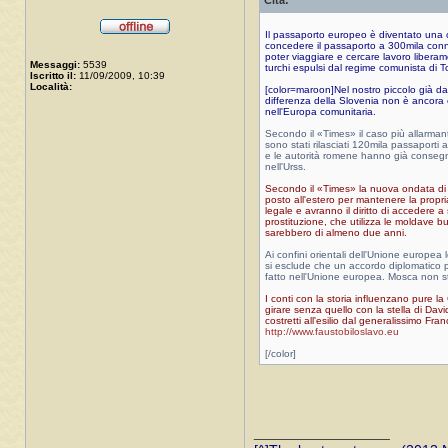
Cita:
Il passaporto europeo è diventato una chi
concedere il passaporto a 300mila conna
poter viaggiare e cercare lavoro liberam
Messaggi:
5539
turchi espulsi dal regime comunista di T
Iscritto il:
11/09/2009, 10:39
Località:
[color=maroon]Nel nostro piccolo già da 
differenza della Slovenia non è ancora en
nell'Europa comunitaria.
Secondo il «Times» il caso più allarman
sono stati rilasciati 120mila passaporti
e le autorità romene hanno già consegnat
nell'Urss.
Secondo il «Times» la nuova ondata di c
posto all'estero per mantenere la propria
legale e avranno il diritto di accedere a
prostituzione, che utilizza le moldave b
sarebbero di almeno due anni.
Ai confini orientali dell'Unione europea
si esclude che un accordo diplomatico po
fatto nell'Unione europea. Mosca non sta 
I conti con la storia influenzano pure l
girare senza quello con la stella di Dav
costretti all'esilio dal generalissimo F
http://www.faustobiloslavo.eu
[/color]
_________________