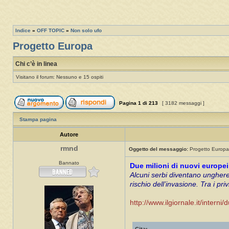
Indice
»
OFF TOPIC
»
Non solo ufo
Progetto Europa
Chi c’è in linea
Visitano il forum: Nessuno e 15 ospiti
Pagina
1
di
213
[ 3182 messaggi ]
Stampa pagina
Autore
rmnd
Oggetto del messaggio:
Progetto Europa
Bannato
Due milioni di nuovi europe
Alcuni serbi diventano unghere
rischio dell’invasione. Tra i priv
http://www.ilgiornale.it/inte