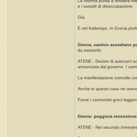
La riforma punta a rendere meno
e i sussidi di disoccupazione.
Già.
E nel frattempo, in Grecia pref
Grecia, camion assediano p
da swissinfo
ATENE - Decine di autocarri son
annunciata dal governo. I cami
La manifestazione coincide con 
Anche in questo caso ne aveva
Forse i camionisti greci leggo
Grecia: peggiora recessione,
ATENE - Nel secondo trimestre d