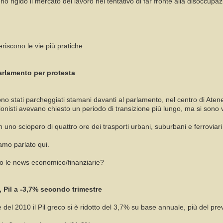
 rigido il mercato del lavoro nel tentativo di far fronte alla disoccupa
eriscono le vie più pratiche
arlamento per protesta
o stati parcheggiati stamani davanti al parlamento, nel centro di Atene, 
onisti avevano chiesto un periodo di transizione più lungo, ma si sono v
uno sciopero di quattro ore dei trasporti urbani, suburbani e ferroviari
mo parlato qui.
no le news economico/finanziarie?
 Pil a -3,7% secondo trimestre
el 2010 il Pil greco si è ridotto del 3,7% su base annuale, più del previs