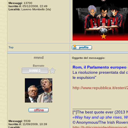
Messaggi:
13700
Iscritto il:
05/12/2008, 22:49
Località:
Laveno Mombello (Va)
Top
rmnd
Oggetto del messaggio:
Bannato
Rom, il Parlamento europeo 
La risoluzione presentata dal 
le espulsioni"
http://www.repubblica.it/este
_________________
[^]The best quote ever (2013
«Way hay and up she rises, Wa
Messaggi:
5539
© Anonymous/The Irish Rover
Iscritto il:
11/09/2009, 10:39
http://tuttiicriminidegliimmigrat
Località: