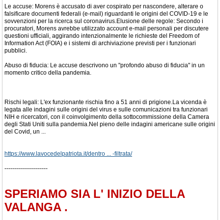
Le accuse: Morens è accusato di aver cospirato per nascondere, alterare o
falsificare documenti federali (e-mail) riguardanti le origini del COVID-19 e le
sovvenzioni per la ricerca sul coronavirus.Elusione delle regole: Secondo i
procuratori, Morens avrebbe utilizzato account e-mail personali per discutere
questioni ufficiali, aggirando intenzionalmente le richieste del Freedom of
Information Act (FOIA) e i sistemi di archiviazione previsti per i funzionari
pubblici.
Abuso di fiducia: Le accuse descrivono un "profondo abuso di fiducia" in un
momento critico della pandemia.
Rischi legali: L'ex funzionante rischia fino a 51 anni di prigione.La vicenda è
legata alle indagini sulle origini del virus e sulle comunicazioni tra funzionari
NIH e ricercatori, con il coinvolgimento della sottocommissione della Camera
degli Stati Uniti sulla pandemia.Nel pieno delle indagini americane sulle origini
del Covid, un ...
https://www.lavocedelpatriota.it/dentro ... -filtrata/
----------------------
SPERIAMO SIA L' INIZIO DELLA
VALANGA .