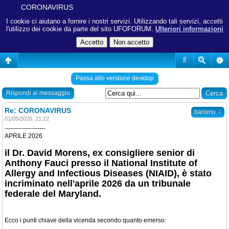
CORONAVIRUS
I cookie ci aiutano a fornire i nostri servizi. Utilizzando tali servizi, accetti
l'utilizzo dei cookie da parte del sito UFOFORUM.
Ulteriori informazioni
#
Passa allo versione desktop
Rispondi al messaggio
Re: CORONAVIRUS
↓
barionu
01/05/2026, 21:22
--------------------
APRILE 2026
il Dr. David Morens, ex consigliere senior di
Anthony Fauci presso il National Institute of
Allergy and Infectious Diseases (NIAID), è stato
incriminato nell'aprile 2026 da un tribunale
federale del Maryland.
Ecco i punti chiave della vicenda secondo quanto emerso: