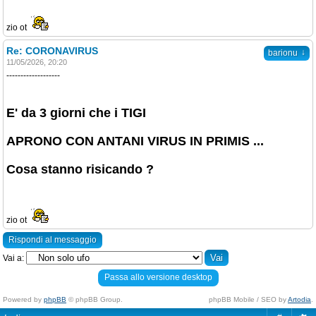
zio ot
Re: CORONAVIRUS
↓
barionu
11/05/2026, 20:20
-------------------
E' da 3 giorni che i TIGI
APRONO CON ANTANI VIRUS IN PRIMIS ...
Cosa stanno risicando ?
zio ot
Rispondi al messaggio
Vai a:
Passa allo versione desktop
Powered by
phpBB
© phpBB Group.
phpBB Mobile / SEO by
Artodia
.