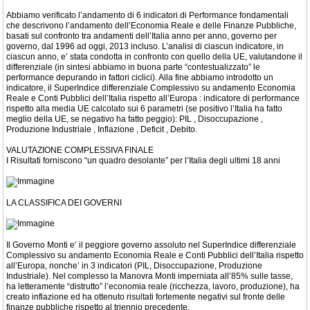
Abbiamo verificato l’andamento di 6 indicatori di Performance fondamentali
che descrivono l’andamento dell’Economia Reale e delle Finanze Pubbliche,
basati sul confronto tra andamenti dell’Italia anno per anno, governo per
governo, dal 1996 ad oggi, 2013 incluso. L’analisi di ciascun indicatore, in
ciascun anno, e’ stata condotta in confronto con quello della UE, valutandone il
differenziale (in sintesi abbiamo in buona parte “contestualizzato” le
performance depurando in fattori ciclici). Alla fine abbiamo introdotto un
indicatore, il SuperIndice differenziale Complessivo su andamento Economia
Reale e Conti Pubblici dell’Italia rispetto all’Europa : indicatore di performance
rispetto alla media UE calcolato sui 6 parametri (se positivo l’Italia ha fatto
meglio della UE, se negativo ha fatto peggio): PIL , Disoccupazione ,
Produzione Industriale , Inflazione , Deficit , Debito.
VALUTAZIONE COMPLESSIVA FINALE
I Risultati forniscono “un quadro desolante” per l’Italia degli ultimi 18 anni
LA CLASSIFICA DEI GOVERNI
Il Governo Monti e’ il peggiore governo assoluto nel SuperIndice differenziale
Complessivo su andamento Economia Reale e Conti Pubblici dell’Italia rispetto
all’Europa, nonche’ in 3 indicatori (PIL, Disoccupazione, Produzione
Industriale). Nel complesso la Manovra Monti imperniata all’85% sulle tasse,
ha letteramente “distrutto” l’economia reale (ricchezza, lavoro, produzione), ha
creato inflazione ed ha ottenuto risultati fortemente negativi sul fronte delle
finanze pubbliche rispetto al triennio precedente.