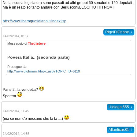
Nella scorsa legislatura sono passati ad altri gruppi 60 senatori e 120 deputati.
Ma è un reato soltanto andare con Berlusconi/LEGGI TUTTI I NOMI
http://www.liberoquotidiano.it/index.jsp
↓
RigelDiOrione
14/02/2014, 01:30
Messaggio di
Thethirdeye
Povera Italia.. (seconda parte)
Prosegue da:
http://www.ufoforum.it/topic.asp?TOPIC_ID=6110
Parte 2...la vendetta?
Sperem
↓
Ufologo 555
14/02/2014, 11:45
(ma se non c'è nessuno che la fa ....)
↓
Atlanticus81
14/02/2014, 14:56