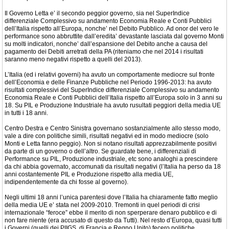
Il Governo Letta e’ il secondo peggior governo, sia nel SuperIndice
differenziale Complessivo su andamento Economia Reale e Conti Pubblici
dell’Italia rispetto all’Europa, nonche’ nel Debito Pubblico. Ad onor del vero le
performance sono abbruttite dall’eredita’ devastante lasciata dal governo Monti
su molti indicatori, nonche’ dall’espansione del Debito anche a causa del
pagamento dei Debiti arretrati della PA (riteniamo che nel 2014 i risultati
saranno meno negativi rispetto a quelli del 2013).
L’Italia (ed i relativi governi) ha avuto un comportamente mediocre sul fronte
dell’Economia e delle Finanze Pubbliche nel Periodo 1996-2013: ha avuto
risultati complessivi del SuperIndice differenziale Complessivo su andamento
Economia Reale e Conti Pubblici dell’Italia rispetto all’Europa solo in 3 anni su
18. Su PIL e Produzione Industriale ha avuto rusultati peggiori della media UE
in tutti i 18 anni.
Centro Destra e Centro Sinistra governano sostanzialmente allo stesso modo,
vale a dire con politiche simili, risultati negativi ed in modo mediocre (solo
Monti e Letta fanno peggio). Non si notano risultati apprezzabilmente positivi
da parte di un governo o dell’altro. Se guardate bene, i differenziali di
Performance su PIL, Produzione industriale, etc sono analoghi a prescindere
da chi abbia governato, accomunati da risultati negativi (l’Italia ha perso da 18
anni costantemente PIL e Produzione rispetto alla media UE,
indipendentemente da chi fosse al governo).
Negli ultimi 18 anni l’unica parentesi dove l’Italia ha chiaramente fatto meglio
della media UE e’ stata nel 2009-2010. Tremonti in quel periodi di crisi
internazionale “feroce” ebbe il merito di non sperperare denaro pubblico e di
non fare niente (era accusato di questo da Tutti). Nel resto d’Europa, quasi tutti
i Governi (quelli dei PIIGS, di Francia e Regno Unito) fecero politiche