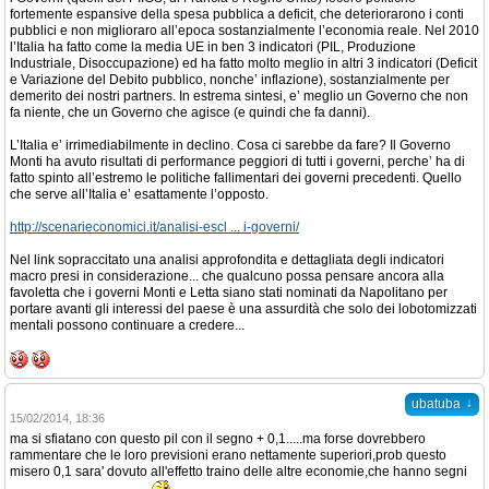
fortemente espansive della spesa pubblica a deficit, che deteriorarono i conti
pubblici e non miglioraro all’epoca sostanzialmente l’economia reale. Nel 2010
l’Italia ha fatto come la media UE in ben 3 indicatori (PIL, Produzione
Industriale, Disoccupazione) ed ha fatto molto meglio in altri 3 indicatori (Deficit
e Variazione del Debito pubblico, nonche’ inflazione), sostanzialmente per
demerito dei nostri partners. In estrema sintesi, e’ meglio un Governo che non
fa niente, che un Governo che agisce (e quindi che fa danni).
L’Italia e’ irrimediabilmente in declino. Cosa ci sarebbe da fare? Il Governo
Monti ha avuto risultati di performance peggiori di tutti i governi, perche’ ha di
fatto spinto all’estremo le politiche fallimentari dei governi precedenti. Quello
che serve all’Italia e’ esattamente l’opposto.
http://scenarieconomici.it/analisi-escl ... i-governi/
Nel link sopraccitato una analisi approfondita e dettagliata degli indicatori
macro presi in considerazione... che qualcuno possa pensare ancora alla
favoletta che i governi Monti e Letta siano stati nominati da Napolitano per
portare avanti gli interessi del paese è una assurdità che solo dei lobotomizzati
mentali possono continuare a credere...
↓
ubatuba
15/02/2014, 18:36
ma si sfiatano con questo pil con il segno + 0,1.....ma forse dovrebbero
rammentare che le loro previsioni erano nettamente superiori,prob questo
misero 0,1 sara' dovuto all'effetto traino delle altre economie,che hanno segni