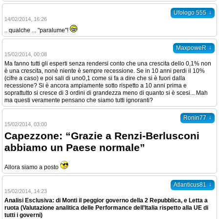
↓
Ufologo 555
14/02/2014, 16:26
.. qualche ... "paralume"!
↓
MaxpoweR
15/02/2014, 00:08
Ma fanno tutti gli esperti senza rendersi conto che una crescita dello 0,1% non
è una crescita, nonè niente è sempre recessione. Se in 10 anni perdi il 10%
(cifre a caso) e poi sali di uno0,1 come si fa a dire che si è fuori dalla
recessione? Si è ancora ampiamente sotto rispetto a 10 anni prima e
soprattutto si cresce di 3 ordini di grandezza meno di quanto si è scesi... Mah
ma questi veramente pensano che siamo tutti ignoranti?
↓
Ronin77
15/02/2014, 03:00
Capezzone: “Grazie a Renzi-Berlusconi
abbiamo un Paese normale”
Allora siamo a posto
↓
Atlanticus81
15/02/2014, 14:23
Analisi Esclusiva: di Monti il peggior governo della 2 Repubblica, e Letta a
ruota (Valutazione analitica delle Performance dell’Italia rispetto alla UE di
tutti i governi)