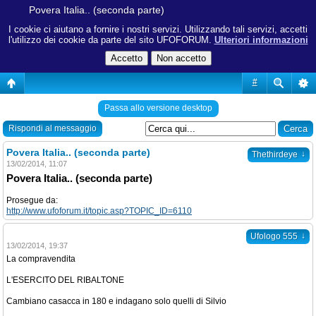
Povera Italia.. (seconda parte)
I cookie ci aiutano a fornire i nostri servizi. Utilizzando tali servizi, accetti
l'utilizzo dei cookie da parte del sito UFOFORUM.
Ulteriori informazioni
#
Passa allo versione desktop
Rispondi al messaggio
Povera Italia.. (seconda parte)
↓
Thethirdeye
13/02/2014, 11:07
Povera Italia.. (seconda parte)
Prosegue da:
http://www.ufoforum.it/topic.asp?TOPIC_ID=6110
↓
Ufologo 555
13/02/2014, 19:37
La compravendita
L'ESERCITO DEL RIBALTONE
Cambiano casacca in 180 e indagano solo quelli di Silvio