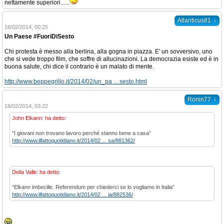
nettamente superiori......
↓
Atlanticus81
16/02/2014, 00:25
Un Paese #FuoriDiSesto
Chi protesta è messo alla berlina, alla gogna in piazza. E' un sovversivo, uno
che si vede troppo film, che soffre di allucinazioni. La democrazia esiste ed è in
buona salute, chi dice il contrario è un malato di mente.
http://www.beppegrillo.it/2014/02/un_pa ... sesto.html
↓
Ronin77
16/02/2014, 03:22
John Elkann: ha detto:
“I giovani non trovano lavoro perché stanno bene a casa”
http://www.ilfattoquotidiano.it/2014/02 ... sa/881362/
Della Valle: ha detto:
“Elkann imbecille. Referendum per chiederci se lo vogliamo in Italia”
http://www.ilfattoquotidiano.it/2014/02 ... ia/882536/