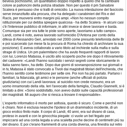
beveva pochissimo, un quantitativo doppio rispetto a quello che fa cambiare
colore ai palloncini della polizia stradale. Non per questo il pm Salvatore
Scalera è persuaso che si tratti di omicidio. La nuova intestazione del fascicolo
serve innanzitutto alla procura, che ha delegato i carabinieri del Ris e del
Racis, per muoversi entro margini più ampi. «Non ho nessun compito
istituzionale per cui debba spiegare qualcosa - ha detto Scalera - In alcuni casi
c'è l'interesse pubblico di informare, in altri invece si deve lavorare e basta.
Comunque sia per ora tutte le piste sono aperte, lavoriamo a tutto campo».
Landi, come è noto, aveva lavorato sull'omicidio D'Antona per conto della
difesa di Alessandro Geri, arrestato nel 2000 come presunto telefonista delle Br
e poi scarcerato (un mese fa la procura di Roma ha chiesto di archiviare la sua
posizione). E aveva collaborato a vario titolo ad inchieste sulla mafia e sulla
strage di Ustica. Un pm palermitano che ha avuto frequenti rapporti di lavoro
con lui, Lorenzo Matassa, è uscito allo scoperto poche ore dopo il ritrovamento
del cadavere: «Landi l'hanno suicidato i servizi segreti come storicamente in
Italia sanno fare», ha detto. Dopo due giorni di sovraesposizione sui giornali e
in tv, Matassa è stato convocato a Tivoli dai magistrati titolari dell'inchiesta, che
l'hanno sentito come testimone per sette ore. Poi non ha più parlato. Parlano i
familiari, la fidanzata, gli amici e le persone (anche ufficiali di polizia
giudiziaria) con cui Landi lavorava: al suicidio non crede nessuno, era un
uomo innamorato della vita. Ieri l'avvocato della famiglia, Claudio Giannelli, si è
limitato a dire: «Sono soddisfatto, non avevo dubbi sulle capacità professionali
dei magistrati. Mi auguro che si riesca a trovare il responsabile».
L'esperto informatico è morto per asfissia, questo è sicuro. Come e perché non
è chiaro. Non è esclusa neanche l'ipotesi di un drammatico incidente, di un
gioco erotico finito male. Il corpo di Landi, 40 anni, era sul divano di casa,
proteso in avanti e con le ginocchia piegate: ci vuole un bel fegato per
impiccarsi ad una corda legata a una scaletta poche decine di centimetri più su
del divano. E poi c'erano frammenti di una corda diversa, una finestra sul retro