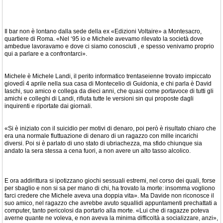
Il bar non è lontano dalla sede della ex «Edizioni Voltaire» a Montesacro,
quartiere di Roma. «Nel ‘95 io e Michele avevamo rilevato la società dove
ambedue lavoravamo e dove ci siamo conosciuti , e spesso venivamo proprio
qui a parlare e a confrontarci».
Michele è Michele Landi, il perito informatico trentaseienne trovato impiccato
giovedì 4 aprile nella sua casa di Montecelio di Guidonia, e chi parla è David
Iaschi, suo amico e collega da dieci anni, che quasi come portavoce di tutti gli
amichi e colleghi di Landi, rifiuta tutte le versioni sin qui proposte dagli
inquirenti e riportate dai giornali.
«Si è iniziato con il suicidio per motivi di denaro, poi però è risultato chiaro che
era una normale fluttuazione di denaro di un ragazzo con mille incarichi
diversi. Poi si è parlato di uno stato di ubriachezza, ma sfido chiunque sia
andato la sera stessa a cena fuori, a non avere un alto tasso alcolico.
E ora addirittura si ipotizzano giochi sessuali estremi, nel corso dei quali, forse
per sbaglio e non si sa per mano di chi, ha trovato la morte: insomma vogliono
farci credere che Michele aveva una doppia vita». Ma Davide non riconosce il
suo amico, nel ragazzo che avrebbe avuto squallidi appuntamenti prechattati a
computer, tanto pericolosi da portarlo alla morte. «Lui che di ragazze poteva
averne quante ne voleva, e non aveva la minima difficoltà a socializzare, anzi»,