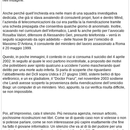
nell’indagine.
Anche perché quell’inchiesta era nelle mani di una squadra investigativa
dedicata, che già si stava avvalendo di consulenti propri, fuori e dentro Wind,
l’azienda di telecomunicazioni da cui era partita la la rivendicazione tramite
una scheda prepagata che consentiva qualche giorno di anonimato. Inoltre,
scavando nel curriculum dell’informatico, Landi fu anche perito per l’avvocato
Rosalba Valori, difensore di Alessandro Geri, presunto telefonista – verrà in
seguito scagionato da ogni addebito – delle Nuove Br per l’omicidio di
Massimo D’Antona, il consulente del ministero del lavoro assassinato a Roma
il 20 maggio 1999.
Questo, in poche immagini, il contesto in cui si consuma il suicidio del 4 aprile
2002. In seguito al quale le voci partono incontrollate, a proposito dei motivi
che potrebbero aver spinto qualcuno a uccidere l’uomo mascherando quel
delitto per una morte auto-inferta. Si parla di scoperte che riguardano
l’abbattimento del Dc9 sopra Ustica il 27 giugno 1980, sistemi bellici di tipo
elettronico, e un ex gladiatore, il “Doctor Franz”, nel novembre 2003 sostiene
che Landi avesse scoperto la provenienza della rivendicazione dell’omicidio
Biagi: un computer di un ministero. Voci, appunto, la cui verifica risulta difficile,
se non impossibile.
Poi, all’improvviso, cala il silenzio. Più nessuna agenzia, nessun articolo,
pochissime ricostruzioni nei libri. Come se di questo caso non si volesse o non
si potesse parlare, come se non interessasse più capire esattamente che fine
ha fatto il giovane informatico. Un silenzio che va al di là del pudore per una