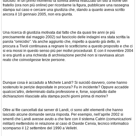
suicidio. In un primo momento la sorella aveva realizzato un sito a nome del
fratello (ora non più online) per ricordarne la figura, pubblicare una rassegna
stampa sul caso e cercare una giustizia che, stando a quanto aveva scritto
ancora il 10 gennaio 2005, non era giunta.
Una ricerca di giustizia motivata dal fatto che da quasi tre anni (e più
precisamente dal maggio 2002) sul fascicolo delle indagini era stata scritta la
parola “omicidio”. Va anche aggiunto che, rispetto a quanto già detto, in
procura a Tivoli continuava a regnare lo scetticismo a questo proposito e che ci
si era mossi in questo senso più per motivi procedurali. E con il novembre 2004
si era giunti a una richiesta di archiviazione perché non si ravvisava alcun
reato che coinvolgesse terze persone.
Dunque cosa è accaduto a Michele Landi? Si suicidò davvero, come hanno
sostenuto le perizie depositate in procura? Fu in incidente? Oppure accadde
qualcos’altro, determinato dalla professione e, forse, soprattutto dalle
dichiarazioni rilasciate alla stampa pochi giorni prima di morire?
Oltre ai file cancellati dai server di Landi, ci sono altri elementi che hanno
lasciato alcune domande senza risposta. Per esempio, nell’aprile 2002 si
smentì che Landi avesse avuto a che fare con il sistema Catrin (comunicazioni
militari) mettendolo in relazione al caso di Davide Cervia, tecnico informatico
scomparso il 12 settembre del 1990 a Velletri.