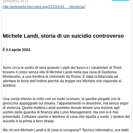
22/05/2014, 01:17
http://antonella.beccaria.org/2010/10/1 ... ntroverso/
Michele Landi, storia di un suicidio controverso
È il 4 aprile 2002.
Sono circa le undici di sera quando i vigili del fuoco e i carabinieri di Tivoli
trovano il corpo senza vita di Michele Landi nella sua casa di Guidonia
Montecelio, a una trentina di chilometri da Roma. È stata la fidanzata ad
allertare le forze dell’ordine perché da troppe ore Michele non risponde al
telefono.
Una corda intorno al collo con un nodo scorsoio, le gambe piegate con le
ginocchia appoggiate sul divano, l’appartamento in disordine, ma senza segni
di violenza. Quella mattina Landi avrebbe dovuto tenere una lezione agli
uomini della guardia di finanza alla Luiss Management, ma non si è mai
presentato. Cellulare spento e telefono di casa che squilla a vuoto. L’ipotesi del
suicidio è la prima a farsi strada.
Ma chi era Michele Landi e di cosa si occupava? Tecnico informatico, era stato