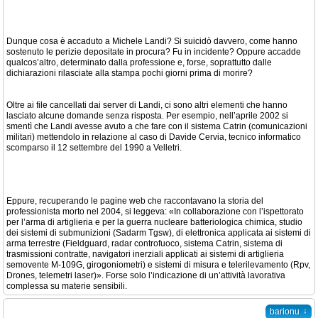
Dunque cosa è accaduto a Michele Landi? Si suicidò davvero, come hanno
sostenuto le perizie depositate in procura? Fu in incidente? Oppure accadde
qualcos’altro, determinato dalla professione e, forse, soprattutto dalle
dichiarazioni rilasciate alla stampa pochi giorni prima di morire?
Oltre ai file cancellati dai server di Landi, ci sono altri elementi che hanno
lasciato alcune domande senza risposta. Per esempio, nell’aprile 2002 si
smentì che Landi avesse avuto a che fare con il sistema Catrin (comunicazioni
militari) mettendolo in relazione al caso di Davide Cervia, tecnico informatico
scomparso il 12 settembre del 1990 a Velletri.
Eppure, recuperando le pagine web che raccontavano la storia del
professionista morto nel 2004, si leggeva: «In collaborazione con l’ispettorato
per l’arma di artiglieria e per la guerra nucleare batteriologica chimica, studio
dei sistemi di submunizioni (Sadarm Tgsw), di elettronica applicata ai sistemi di
arma terrestre (Fieldguard, radar controfuoco, sistema Catrin, sistema di
trasmissioni contratte, navigatori inerziali applicati ai sistemi di artiglieria
semovente M-109G, girogoniometri) e sistemi di misura e telerilevamento (Rpv,
Drones, telemetri laser)». Forse solo l’indicazione di un’attività lavorativa
complessa su materie sensibili.
↓
barionu