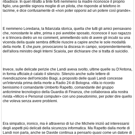
ribadisce. In quel ritratto a tinte forti nemmeno la madre riconosce il proprio
figlio, una gentile signora moglie di un pilota, che risponde al telefono in
lacrime, e dice confusamente di «non poter opporsi ad un potere così grande».
E nemmeno Loredana, la fidanzata storica, quella che tutti gli amici pensavano
che, nonostante le altre, prima o poi avrebbe sposato, riconosce il suo ragazzo
e si trincera dietro un no comment, ammettendo solo di avere gli incubi su una
vicenda della quale sembra difficile riuscire a capire anche le sole modalità
della morte. E che,pure, provocarono la discesa in campo, sorprendentemente,
dell'allora ministro degli Interni Scaiola, per dichiarare che si tratta di suicidio.
Invece, sulle delicate perizie che Landi aveva svolto, ultime quelle su D'Antona,
in forma ufficiale,è calato il silenzio. Silenzio anche sulle lettere di
rivendicazione dell'omicidio Biagi, a proposito delle quali Landi concesse
un'intervista prima della morte a Radio 24 di Bologna. «Ma io ricordo
benissimo il comandante Umberto Rapetto, comandante del gruppo
anticrimine tecnologico della Guardia di Finanza, che collaborava alla nostra
rivista «Micro e Personal computer» con uno pseudonimo, per poter dire quello
che voleva senza avere problemi.
Era simpatico, ironico, ma è attraverso di lui che Michele iniziò ad interessarsi
degli aspetti più delicati della sicurezza informatica. Ma Rapetto dalla morte di
Landi non parla, anche se Davide continua a pensarlo quasi come un datore di