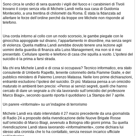
Sono circa le undici di sera quando i vigili del fuoco e i carabinieri di Tivoli
trovano il corpo senza vita di Michele Landi nella sua casa di Guidonia
Montecelio, a una trentina di chilometri da Roma. È stata la fidanzata ad
allertare le forze dell’ordine perché da troppe ore Michele non risponde al
telefono.
Una corda intorno al collo con un nodo scorsoio, le gambe piegate con le
ginocchia appoggiate sul divano, l’appartamento in disordine, ma senza segni
di violenza. Quella mattina Landi avrebbe dovuto tenere una lezione agli
uomini della guardia di finanza alla Luiss Management, ma non si è mai
presentato. Cellulare spento e telefono di casa che squilla a vuoto. L’ipotesi del
suicidio è la prima a farsi strada.
Ma chi era Michele Landi e di cosa si occupava? Tecnico informatico, era stato
consulente di Umberto Rapetto, tenente colonnello della Fiamme Gialle, e del
pubblico ministero di Palermo Lorenzo Matassa. Nelle loro prime dichiarazioni,
entrambi escludono l’ipotesi del suicidio. Di più: Matassa pensa a un omicidio
maturato in ambienti ben precisi: «Penso ai servizi segreti, quelli che hanno
cercato di dare un segnale a chi sta lavorando sull’omicidio del professore
Marco Biagi», secondo quanto riporta il quotidiano La Stampa del 7 aprile.
Un parere «informale» su un’indagine di terrorismo
Michele Landi era stato intervistato il 27 marzo precedente da una giornalista
di Radio 24 a proposito della rivendicazione delle Nuove Brigate Rosse
sull’omicidio di Marco Biagi, avvenuto a Bologna otto giorni prima. Su quella
rivendicazione Landi stava lavorando «informalmente», come dichiara lui
stesso alla cronista che lo ha contattato, senza nessun incarico ufficiale