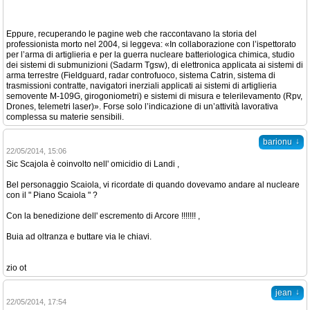
Eppure, recuperando le pagine web che raccontavano la storia del
professionista morto nel 2004, si leggeva: «In collaborazione con l’ispettorato
per l’arma di artiglieria e per la guerra nucleare batteriologica chimica, studio
dei sistemi di submunizioni (Sadarm Tgsw), di elettronica applicata ai sistemi di
arma terrestre (Fieldguard, radar controfuoco, sistema Catrin, sistema di
trasmissioni contratte, navigatori inerziali applicati ai sistemi di artiglieria
semovente M-109G, girogoniometri) e sistemi di misura e telerilevamento (Rpv,
Drones, telemetri laser)». Forse solo l’indicazione di un’attività lavorativa
complessa su materie sensibili.
↓
barionu
22/05/2014, 15:06
Sic Scajola è coinvolto nell' omicidio di Landi ,
Bel personaggio Scaiola, vi ricordate di quando dovevamo andare al nucleare
con il " Piano Scaiola " ?
Con la benedizione dell' escremento di Arcore !!!!!!! ,
Buia ad oltranza e buttare via le chiavi.
zio ot
↓
jean
22/05/2014, 17:54