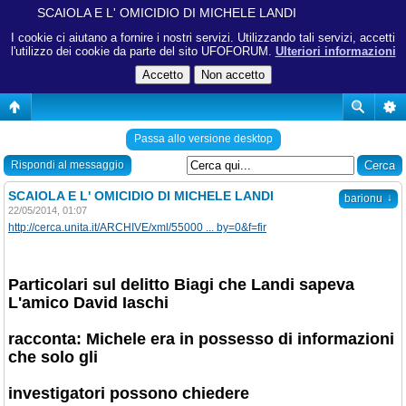
SCAIOLA E L' OMICIDIO DI MICHELE LANDI
I cookie ci aiutano a fornire i nostri servizi. Utilizzando tali servizi, accetti
l'utilizzo dei cookie da parte del sito UFOFORUM.
Ulteriori informazioni
Passa allo versione desktop
Rispondi al messaggio
SCAIOLA E L' OMICIDIO DI MICHELE LANDI
↓
barionu
22/05/2014, 01:07
http://cerca.unita.it/ARCHIVE/xml/55000 ... by=0&f=fir
Particolari sul delitto Biagi che Landi sapeva
L'amico David Iaschi
racconta: Michele era in possesso di informazioni
che solo gli
investigatori possono chiedere