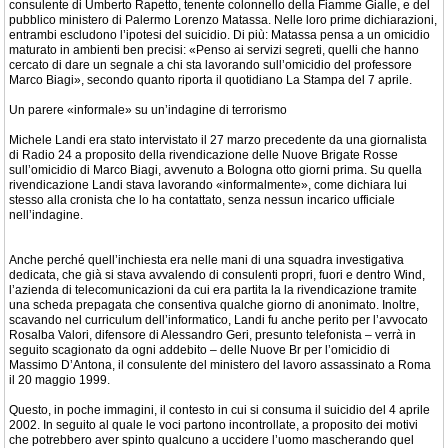
consulente di Umberto Rapetto, tenente colonnello della Fiamme Gialle, e del
pubblico ministero di Palermo Lorenzo Matassa. Nelle loro prime dichiarazioni,
entrambi escludono l’ipotesi del suicidio. Di più: Matassa pensa a un omicidio
maturato in ambienti ben precisi: «Penso ai servizi segreti, quelli che hanno
cercato di dare un segnale a chi sta lavorando sull’omicidio del professore
Marco Biagi», secondo quanto riporta il quotidiano La Stampa del 7 aprile.
Un parere «informale» su un’indagine di terrorismo
Michele Landi era stato intervistato il 27 marzo precedente da una giornalista
di Radio 24 a proposito della rivendicazione delle Nuove Brigate Rosse
sull’omicidio di Marco Biagi, avvenuto a Bologna otto giorni prima. Su quella
rivendicazione Landi stava lavorando «informalmente», come dichiara lui
stesso alla cronista che lo ha contattato, senza nessun incarico ufficiale
nell’indagine.
Anche perché quell’inchiesta era nelle mani di una squadra investigativa
dedicata, che già si stava avvalendo di consulenti propri, fuori e dentro Wind,
l’azienda di telecomunicazioni da cui era partita la la rivendicazione tramite
una scheda prepagata che consentiva qualche giorno di anonimato. Inoltre,
scavando nel curriculum dell’informatico, Landi fu anche perito per l’avvocato
Rosalba Valori, difensore di Alessandro Geri, presunto telefonista – verrà in
seguito scagionato da ogni addebito – delle Nuove Br per l’omicidio di
Massimo D’Antona, il consulente del ministero del lavoro assassinato a Roma
il 20 maggio 1999.
Questo, in poche immagini, il contesto in cui si consuma il suicidio del 4 aprile
2002. In seguito al quale le voci partono incontrollate, a proposito dei motivi
che potrebbero aver spinto qualcuno a uccidere l’uomo mascherando quel