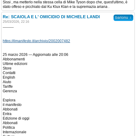
Sissi , ma metterlo nella stessa cella di Mike Tyson dopo che, quest'ultimo, è
stato offeso e picchiato dal Ku Klux Klan e la supremazia ariana .
Re: SCAIOLA E L' OMICIDIO DI MICHELE LANDI
↓
barionu
25/03/2026, 22:16
---------
https://ilmanifesto.it/archivio/2002007482
25 marzo 2026 — Aggiornato alle 20:06
Abbonamenti
Ultime edizioni
Store
Contatti
English
Aiuto
Tariffe
Gerenza
Esplora
il manifesto
Abbonati
Entra
Edizione di oggi
Abbonati
Politica
Internazionale