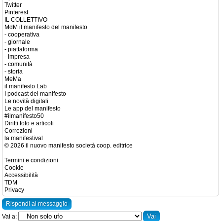
Twitter
Pinterest
IL COLLETTIVO
MdM il manifesto del manifesto
- cooperativa
- giornale
- piattaforma
- impresa
- comunità
- storia
MeMa
il manifesto Lab
I podcast del manifesto
Le novità digitali
Le app del manifesto
#ilmanifesto50
Diritti foto e articoli
Correzioni
la manifestival
© 2026 il nuovo manifesto società coop. editrice
Termini e condizioni
Cookie
Accessibilità
TDM
Privacy
Rispondi al messaggio
Vai a: