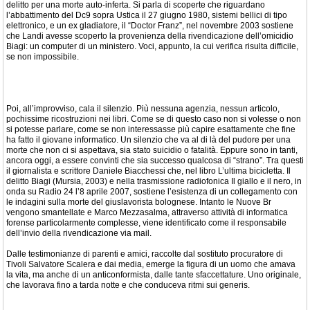
delitto per una morte auto-inferta. Si parla di scoperte che riguardano
l’abbattimento del Dc9 sopra Ustica il 27 giugno 1980, sistemi bellici di tipo
elettronico, e un ex gladiatore, il “Doctor Franz”, nel novembre 2003 sostiene
che Landi avesse scoperto la provenienza della rivendicazione dell’omicidio
Biagi: un computer di un ministero. Voci, appunto, la cui verifica risulta difficile,
se non impossibile.
Poi, all’improvviso, cala il silenzio. Più nessuna agenzia, nessun articolo,
pochissime ricostruzioni nei libri. Come se di questo caso non si volesse o non
si potesse parlare, come se non interessasse più capire esattamente che fine
ha fatto il giovane informatico. Un silenzio che va al di là del pudore per una
morte che non ci si aspettava, sia stato suicidio o fatalità. Eppure sono in tanti,
ancora oggi, a essere convinti che sia successo qualcosa di “strano”. Tra questi
il giornalista e scrittore Daniele Biacchessi che, nel libro L’ultima bicicletta. Il
delitto Biagi (Mursia, 2003) e nella trasmissione radiofonica Il giallo e il nero, in
onda su Radio 24 l’8 aprile 2007, sostiene l’esistenza di un collegamento con
le indagini sulla morte del giuslavorista bolognese. Intanto le Nuove Br
vengono smantellate e Marco Mezzasalma, attraverso attività di informatica
forense particolarmente complesse, viene identificato come il responsabile
dell’invio della rivendicazione via mail.
Dalle testimonianze di parenti e amici, raccolte dal sostituto procuratore di
Tivoli Salvatore Scalera e dai media, emerge la figura di un uomo che amava
la vita, ma anche di un anticonformista, dalle tante sfaccettature. Uno originale,
che lavorava fino a tarda notte e che conduceva ritmi sui generis.