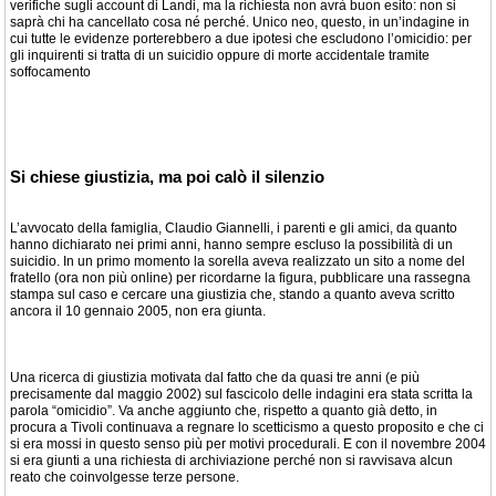
verifiche sugli account di Landi, ma la richiesta non avrà buon esito: non si
saprà chi ha cancellato cosa né perché. Unico neo, questo, in un’indagine in
cui tutte le evidenze porterebbero a due ipotesi che escludono l’omicidio: per
gli inquirenti si tratta di un suicidio oppure di morte accidentale tramite
soffocamento
Si chiese giustizia, ma poi calò il silenzio
L’avvocato della famiglia, Claudio Giannelli, i parenti e gli amici, da quanto
hanno dichiarato nei primi anni, hanno sempre escluso la possibilità di un
suicidio. In un primo momento la sorella aveva realizzato un sito a nome del
fratello (ora non più online) per ricordarne la figura, pubblicare una rassegna
stampa sul caso e cercare una giustizia che, stando a quanto aveva scritto
ancora il 10 gennaio 2005, non era giunta.
Una ricerca di giustizia motivata dal fatto che da quasi tre anni (e più
precisamente dal maggio 2002) sul fascicolo delle indagini era stata scritta la
parola “omicidio”. Va anche aggiunto che, rispetto a quanto già detto, in
procura a Tivoli continuava a regnare lo scetticismo a questo proposito e che ci
si era mossi in questo senso più per motivi procedurali. E con il novembre 2004
si era giunti a una richiesta di archiviazione perché non si ravvisava alcun
reato che coinvolgesse terze persone.