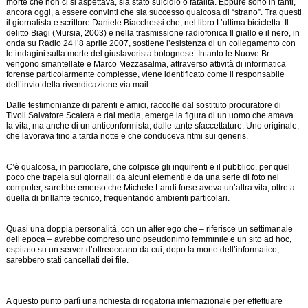
morte che non ci si aspettava, sia stato suicidio o fatalità. Eppure sono in tanti,
ancora oggi, a essere convinti che sia successo qualcosa di “strano”. Tra questi
il giornalista e scrittore Daniele Biacchessi che, nel libro L’ultima bicicletta. Il
delitto Biagi (Mursia, 2003) e nella trasmissione radiofonica Il giallo e il nero, in
onda su Radio 24 l’8 aprile 2007, sostiene l’esistenza di un collegamento con
le indagini sulla morte del giuslavorista bolognese. Intanto le Nuove Br
vengono smantellate e Marco Mezzasalma, attraverso attività di informatica
forense particolarmente complesse, viene identificato come il responsabile
dell’invio della rivendicazione via mail.
Dalle testimonianze di parenti e amici, raccolte dal sostituto procuratore di
Tivoli Salvatore Scalera e dai media, emerge la figura di un uomo che amava
la vita, ma anche di un anticonformista, dalle tante sfaccettature. Uno originale,
che lavorava fino a tarda notte e che conduceva ritmi sui generis.
C’è qualcosa, in particolare, che colpisce gli inquirenti e il pubblico, per quel
poco che trapela sui giornali: da alcuni elementi e da una serie di foto nei
computer, sarebbe emerso che Michele Landi forse aveva un’altra vita, oltre a
quella di brillante tecnico, frequentando ambienti particolari.
Quasi una doppia personalità, con un alter ego che – riferisce un settimanale
dell’epoca – avrebbe compreso uno pseudonimo femminile e un sito ad hoc,
ospitato su un server d’oltreoceano da cui, dopo la morte dell’informatico,
sarebbero stati cancellati dei file.
A questo punto partì una richiesta di rogatoria internazionale per effettuare