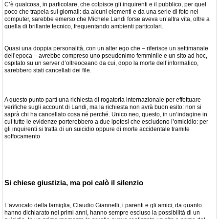
C’è qualcosa, in particolare, che colpisce gli inquirenti e il pubblico, per quel
poco che trapela sui giornali: da alcuni elementi e da una serie di foto nei
computer, sarebbe emerso che Michele Landi forse aveva un’altra vita, oltre a
quella di brillante tecnico, frequentando ambienti particolari.
Quasi una doppia personalità, con un alter ego che – riferisce un settimanale
dell’epoca – avrebbe compreso uno pseudonimo femminile e un sito ad hoc,
ospitato su un server d’oltreoceano da cui, dopo la morte dell’informatico,
sarebbero stati cancellati dei file.
A questo punto partì una richiesta di rogatoria internazionale per effettuare
verifiche sugli account di Landi, ma la richiesta non avrà buon esito: non si
saprà chi ha cancellato cosa né perché. Unico neo, questo, in un’indagine in
cui tutte le evidenze porterebbero a due ipotesi che escludono l’omicidio: per
gli inquirenti si tratta di un suicidio oppure di morte accidentale tramite
soffocamento
Si chiese giustizia, ma poi calò il silenzio
L’avvocato della famiglia, Claudio Giannelli, i parenti e gli amici, da quanto
hanno dichiarato nei primi anni, hanno sempre escluso la possibilità di un