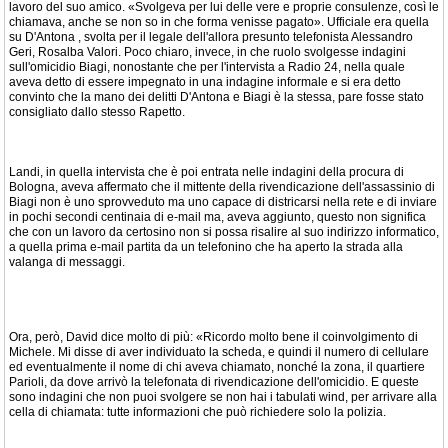
lavoro del suo amico. «Svolgeva per lui delle vere e proprie consulenze, così le
chiamava, anche se non so in che forma venisse pagato». Ufficiale era quella
su D'Antona , svolta per il legale dell'allora presunto telefonista Alessandro
Geri, Rosalba Valori. Poco chiaro, invece, in che ruolo svolgesse indagini
sull'omicidio Biagi, nonostante che per l'intervista a Radio 24, nella quale
aveva detto di essere impegnato in una indagine informale e si era detto
convinto che la mano dei delitti D'Antona e Biagi è la stessa, pare fosse stato
consigliato dallo stesso Rapetto.
Landi, in quella intervista che è poi entrata nelle indagini della procura di
Bologna, aveva affermato che il mittente della rivendicazione dell'assassinio di
Biagi non è uno sprovveduto ma uno capace di districarsi nella rete e di inviare
in pochi secondi centinaia di e-mail ma, aveva aggiunto, questo non significa
che con un lavoro da certosino non si possa risalire al suo indirizzo informatico,
a quella prima e-mail partita da un telefonino che ha aperto la strada alla
valanga di messaggi.
Ora, però, David dice molto di più: «Ricordo molto bene il coinvolgimento di
Michele. Mi disse di aver individuato la scheda, e quindi il numero di cellulare
ed eventualmente il nome di chi aveva chiamato, nonché la zona, il quartiere
Parioli, da dove arrivò la telefonata di rivendicazione dell'omicidio. E queste
sono indagini che non puoi svolgere se non hai i tabulati wind, per arrivare alla
cella di chiamata: tutte informazioni che può richiedere solo la polizia.