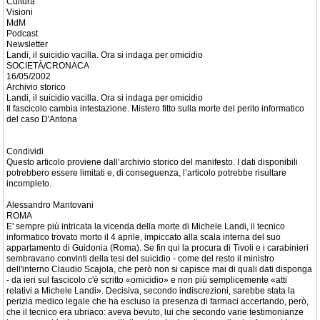
Cultura
Visioni
MdM
Podcast
Newsletter
Landi, il suicidio vacilla. Ora si indaga per omicidio
SOCIETÀ/CRONACA
16/05/2002
Archivio storico
Landi, il suicidio vacilla. Ora si indaga per omicidio
Il fascicolo cambia intestazione. Mistero fitto sulla morte del perito informatico
del caso D'Antona
Condividi
Questo articolo proviene dall’archivio storico del manifesto. I dati disponibili
potrebbero essere limitati e, di conseguenza, l’articolo potrebbe risultare
incompleto.
Alessandro Mantovani
ROMA
E' sempre più intricata la vicenda della morte di Michele Landi, il tecnico
informatico trovato morto il 4 aprile, impiccato alla scala interna del suo
appartamento di Guidonia (Roma). Se fin qui la procura di Tivoli e i carabinieri
sembravano convinti della tesi del suicidio - come del resto il ministro
dell'interno Claudio Scajola, che però non si capisce mai di quali dati disponga
- da ieri sul fascicolo c'è scritto «omicidio» e non più semplicemente «atti
relativi a Michele Landi». Decisiva, secondo indiscrezioni, sarebbe stata la
perizia medico legale che ha escluso la presenza di farmaci accertando, però,
che il tecnico era ubriaco: aveva bevuto, lui che secondo varie testimonianze