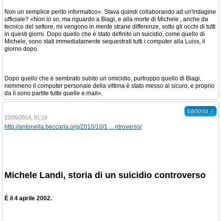
Non un semplice perito informatico». Stava quindi collaborando ad un'indagine
ufficiale? «Non lo so, ma riguardo a Biagi, e alla morte di Michele , anche da
tecnico del settore, mi vengono in mente strane differenze, sotto gli occhi di tutti
in questi giorni. Dopo quello che è stato definito un suicidio, come quello di
Michele, sono stati immediatamente sequestrati tutti i computer alla Luiss, il
giorno dopo.
Dopo quello che è sembrato subito un omicidio, purtroppo quello di Biagi,
nemmeno il computer personale della vittima è stato messo al sicuro, e proprio
da lì sono partite tutte quelle e.mail».
↓
barionu
22/05/2014, 01:16
http://antonella.beccaria.org/2010/10/1 ... ntroverso/
Michele Landi, storia di un suicidio controverso
È il 4 aprile 2002.