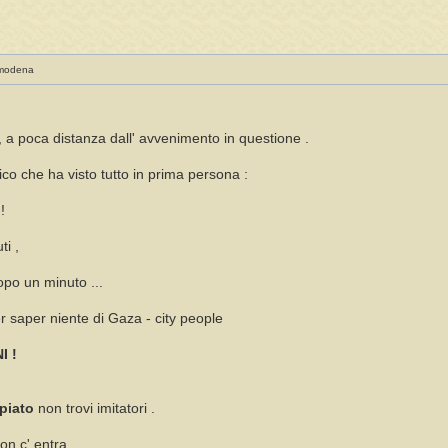
 modena
 a poca distanza dall' avvenimento in questione .
co che ha visto tutto in prima persona :
!
ti ,
opo un minuto ...
er saper niente di Gaza - city people
I !
piato
non trovi imitatori .
on c' entra