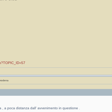
.asp?TOPIC_ID=57
 modena
 , a poca distanza dall' avvenimento in questione .