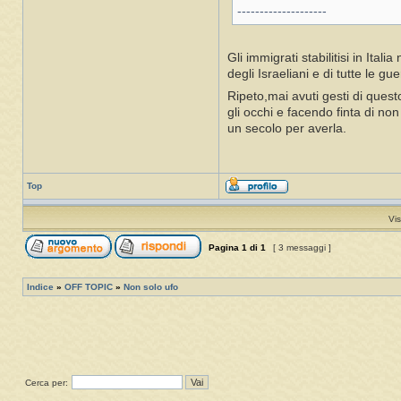
--------------------
Gli immigrati stabilitisi in Ita
degli Israeliani e di tutte le gu
Ripeto,mai avuti gesti di questo 
gli occhi e facendo finta di no
un secolo per averla.
Top
Vis
Pagina
1
di
1
[ 3 messaggi ]
Indice
»
OFF TOPIC
»
Non solo ufo
Cerca per: