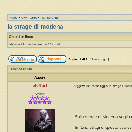
Indice
»
OFF TOPIC
»
Non solo ufo
la strage di modena
Chi c’è in linea
Visitano il forum: Nessuno e 26 ospiti
Pagina
1
di
1
[ 3 messaggi ]
Stampa pagina
Autore
bleffort
Oggetto del messaggio:
la strage di mod
Stellare
------------------
Sulla strage di Modena voglio 
In Italia stragi di questo tipo