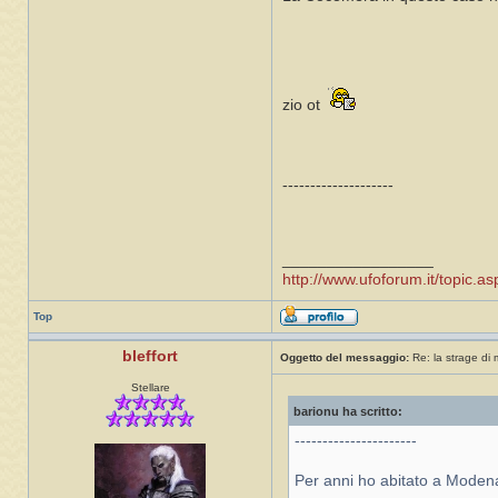
zio ot
--------------------
_________________
http://www.ufoforum.it/topic
Top
bleffort
Oggetto del messaggio:
Re: la strage di
Stellare
barionu ha scritto:
----------------------
Per anni ho abitato a Modena