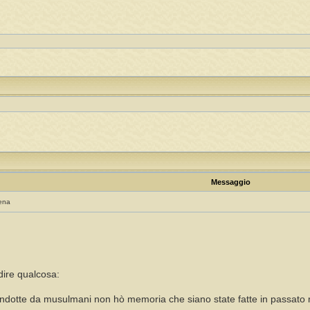
Messaggio
ena
dire qualcosa:
 condotte da musulmani non hò memoria che siano state fatte in passato m