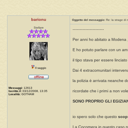
barionu
Oggetto del messaggio:
Re: la strage di
Stellare
----------------------
Per anni ho abitato a Modena ,
E ho potuto parlare con un ami
il tipo stava per essere linciato 
Il saggio
Dai 4 extracomunitari intervenu
la polizia è arrivata neanche d
Messaggi:
12613
ricordate che i primi a non vol
Iscritto il:
03/12/2008, 13:35
Località:
GOTHAM
SONO PROPRIO GLI EGIZIAN
io spero solo che questo
scop
La Cocomera in questo caso n