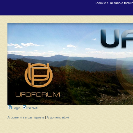
I cookie ci aiutano a fornir
Login
Iscriviti
Argomenti senza risposte
|
Argomenti attivi