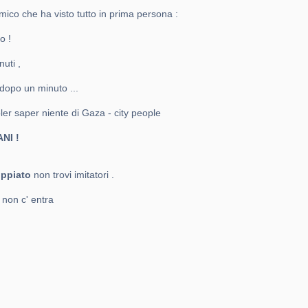
mico che ha visto tutto in prima persona :
o !
uti ,
 dopo un minuto ...
oler saper niente di Gaza - city people
NI !
oppiato
non trovi imitatori .
non c' entra