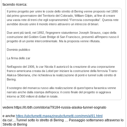
facendo ricerca:
Il primo progetto per unire le coste dello stretto di Bering venne proposto nel 1890
dal primo governatore del Territorio del Colorado, William Gilpin, al fine di creare
una vasta rete di treni che egli soprannominò “Ferrovia cosmopolita”. Questa rete
avrebbe dovuto unire il mondo intero attravero un intreccio di binari.
Due anni più tardi, nel 1892, l’ingegnere statunitense Joseph Strauss, capo della
costruzione del Golden Gate Bridge di San Francisco, presentò all’Impero russo il
progetto di un ponte intercontinentale. Ma la proposta venne rifiutata.
Dominio pubblico
La firma dello zar
Nell’agosto del 1906, lo zar Nicola II autorizzò la creazione di una corporazione
franco-americana creata da Lobel per iniziare la costruzione della ferrovia Trans-
Alaksa-Siberiana, che richiedeva la realizzazione di ponti e tunnel sullo stretto di
Bering.
Il sostegno del monarca russo alla realizzazione di quest’opera faraonica venne
narrato anche dalla stampa dell’epoca: il costo finale del progetto si aggirava
intorno ai 300 milioni di dollari in totale.
vedere:https://it.rbth.com/storia/79184-russia-alaska-tunnel-sognato
e anche
https://ubcfumetti.magazineubcfumetti.com/mm/al91.html
da cui:....Tunnel sotto lo stretto di Bering .... Passaggio sotterraneo attraverso lo
Stretto di Bering