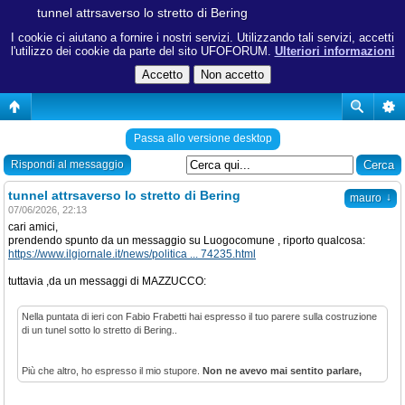
tunnel attrsaverso lo stretto di Bering
I cookie ci aiutano a fornire i nostri servizi. Utilizzando tali servizi, accetti
l'utilizzo dei cookie da parte del sito UFOFORUM.
Ulteriori informazioni
Passa allo versione desktop
Rispondi al messaggio
tunnel attrsaverso lo stretto di Bering
↓
mauro
07/06/2026, 22:13
cari amici,
prendendo spunto da un messaggio su Luogocomune , riporto qualcosa:
https://www.ilgiornale.it/news/politica ... 74235.html
tuttavia ,da un messaggi di MAZZUCCO:
Nella puntata di ieri con Fabio Frabetti hai espresso il tuo parere sulla costruzione
di un tunel sotto lo stretto di Bering..
Più che altro, ho espresso il mio stupore.
Non ne avevo mai sentito parlare,