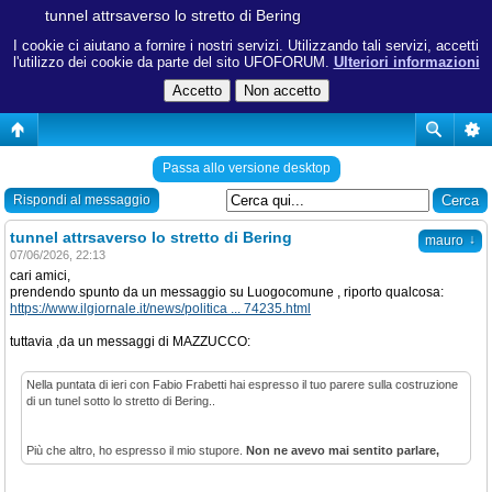
tunnel attrsaverso lo stretto di Bering
I cookie ci aiutano a fornire i nostri servizi. Utilizzando tali servizi, accetti
l'utilizzo dei cookie da parte del sito UFOFORUM.
Ulteriori informazioni
Passa allo versione desktop
Rispondi al messaggio
tunnel attrsaverso lo stretto di Bering
↓
mauro
07/06/2026, 22:13
cari amici,
prendendo spunto da un messaggio su Luogocomune , riporto qualcosa:
https://www.ilgiornale.it/news/politica ... 74235.html
tuttavia ,da un messaggi di MAZZUCCO:
Nella puntata di ieri con Fabio Frabetti hai espresso il tuo parere sulla costruzione
di un tunel sotto lo stretto di Bering..
Più che altro, ho espresso il mio stupore.
Non ne avevo mai sentito parlare,