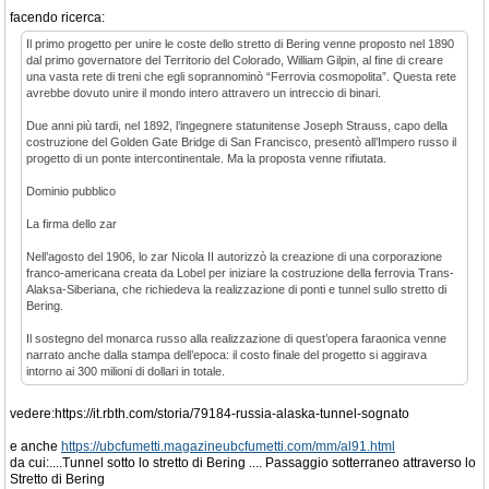
facendo ricerca:
Il primo progetto per unire le coste dello stretto di Bering venne proposto nel 1890
dal primo governatore del Territorio del Colorado, William Gilpin, al fine di creare
una vasta rete di treni che egli soprannominò “Ferrovia cosmopolita”. Questa rete
avrebbe dovuto unire il mondo intero attravero un intreccio di binari.
Due anni più tardi, nel 1892, l’ingegnere statunitense Joseph Strauss, capo della
costruzione del Golden Gate Bridge di San Francisco, presentò all’Impero russo il
progetto di un ponte intercontinentale. Ma la proposta venne rifiutata.
Dominio pubblico
La firma dello zar
Nell’agosto del 1906, lo zar Nicola II autorizzò la creazione di una corporazione
franco-americana creata da Lobel per iniziare la costruzione della ferrovia Trans-
Alaksa-Siberiana, che richiedeva la realizzazione di ponti e tunnel sullo stretto di
Bering.
Il sostegno del monarca russo alla realizzazione di quest’opera faraonica venne
narrato anche dalla stampa dell’epoca: il costo finale del progetto si aggirava
intorno ai 300 milioni di dollari in totale.
vedere:https://it.rbth.com/storia/79184-russia-alaska-tunnel-sognato
e anche
https://ubcfumetti.magazineubcfumetti.com/mm/al91.html
da cui:....Tunnel sotto lo stretto di Bering .... Passaggio sotterraneo attraverso lo
Stretto di Bering