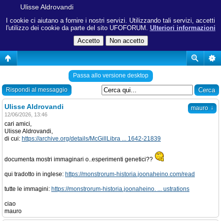
Ulisse Aldrovandi
I cookie ci aiutano a fornire i nostri servizi. Utilizzando tali servizi, accetti
l'utilizzo dei cookie da parte del sito UFOFORUM.
Ulteriori informazioni
Passa allo versione desktop
Rispondi al messaggio
Ulisse Aldrovandi
↓
mauro
12/06/2026, 13:46
cari amici,
Ulisse Aldrovandi,
di cui:
https://archive.org/details/McGillLibra ... 1642-21839
documenta mostri immaginari o..esperimenti genetici??
qui tradotto in inglese:
https://monstrorum-historia.joonaheino.com/read
tutte le immagini:
https://monstrorum-historia.joonaheino. ... ustrations
ciao
mauro