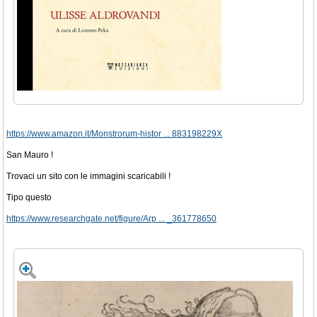
https://www.amazon.it/Monstrorum-histor ... 883198229X
San Mauro !
Trovaci un sito con le immagini scaricabili !
Tipo questo
https://www.researchgate.net/figure/Arp ... _361778650