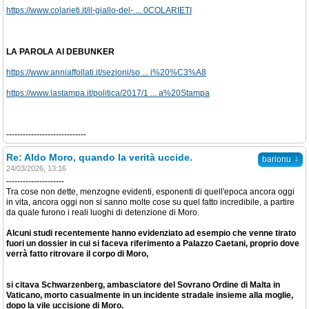
https://www.colarieti.it/il-giallo-del- ... 0COLARIETI
LA PAROLA AI DEBUNKER
https://www.anniaffollati.it/sezioni/so ... i%20%C3%A8
https://www.lastampa.it/politica/2017/1 ... a%20Stampa
-----------------------------
Re: Aldo Moro, quando la verità uccide.
↓
barionu
24/03/2026, 13:16
---------------------
Tra cose non dette, menzogne evidenti, esponenti di quell'epoca ancora oggi
in vita, ancora oggi non si sanno molte cose su quel fatto incredibile, a partire
da quale furono i reali luoghi di detenzione di Moro.
Alcuni studi recentemente hanno evidenziato ad esempio che venne tirato
fuori un dossier in cui si faceva riferimento a Palazzo Caetani, proprio dove
verrà fatto ritrovare il corpo di Moro,
si citava Schwarzenberg, ambasciatore del Sovrano Ordine di Malta in
Vaticano, morto casualmente in un incidente stradale insieme alla moglie,
dopo la vile uccisione di Moro.