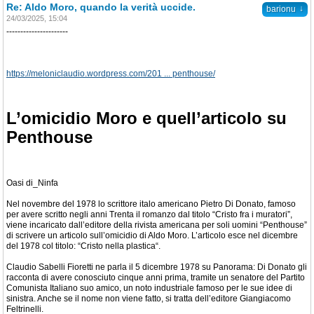
Re: Aldo Moro, quando la verità uccide.
↓
barionu
24/03/2025, 15:04
----------------------
https://meloniclaudio.wordpress.com/201 ... penthouse/
L’omicidio Moro e quell’articolo su
Penthouse
Oasi di_Ninfa
Nel novembre del 1978 lo scrittore italo americano Pietro Di Donato, famoso
per avere scritto negli anni Trenta il romanzo dal titolo “Cristo fra i muratori”,
viene incaricato dall’editore della rivista americana per soli uomini “Penthouse”
di scrivere un articolo sull’omicidio di Aldo Moro. L’articolo esce nel dicembre
del 1978 col titolo: “Cristo nella plastica“.
Claudio Sabelli Fioretti ne parla il 5 dicembre 1978 su Panorama: Di Donato gli
racconta di avere conosciuto cinque anni prima, tramite un senatore del Partito
Comunista Italiano suo amico, un noto industriale famoso per le sue idee di
sinistra. Anche se il nome non viene fatto, si tratta dell’editore Giangiacomo
Feltrinelli.