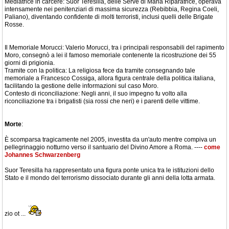
Mediatrice in carcere: Suor Teresilla, delle Serve di Maria Riparatrice, operava
intensamente nei penitenziari di massima sicurezza (Rebibbia, Regina Coeli,
Paliano), diventando confidente di molti terroristi, inclusi quelli delle Brigate
Rosse.
Il Memoriale Morucci: Valerio Morucci, tra i principali responsabili del rapimento
Moro, consegnò a lei il famoso memoriale contenente la ricostruzione dei 55
giorni di prigionia.
Tramite con la politica: La religiosa fece da tramite consegnando tale
memoriale a Francesco Cossiga, allora figura centrale della politica italiana,
facilitando la gestione delle informazioni sul caso Moro.
Contesto di riconciliazione: Negli anni, il suo impegno fu volto alla
riconciliazione tra i brigatisti (sia rossi che neri) e i parenti delle vittime.
Morte
:
È scomparsa tragicamente nel 2005, investita da un'auto mentre compiva un
pellegrinaggio notturno verso il santuario del Divino Amore a Roma. ----
come
Johannes Schwarzenberg
Suor Teresilla ha rappresentato una figura ponte unica tra le istituzioni dello
Stato e il mondo del terrorismo dissociato durante gli anni della lotta armata.
zio ot ...