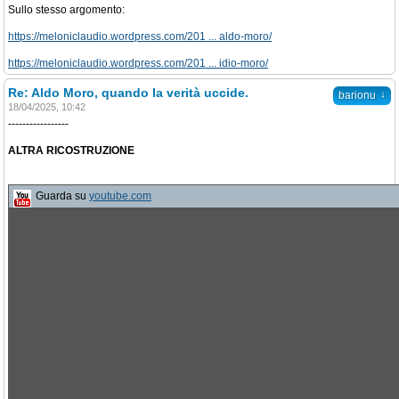
Sullo stesso argomento:
https://meloniclaudio.wordpress.com/201 ... aldo-moro/
https://meloniclaudio.wordpress.com/201 ... idio-moro/
Re: Aldo Moro, quando la verità uccide.
↓
barionu
18/04/2025, 10:42
-----------------
ALTRA RICOSTRUZIONE
Guarda su
youtube.com