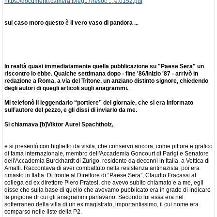
https://documenti.camera.it/leg17/resoc ... e.0152.pdf
sul caso moro questo è il vero vaso di pandora ...
In realtà quasi immediatamente quella pubblicazione su "Paese Sera" un
riscontro lo ebbe. Qualche settimana dopo - fine '86/inizio '87 - arrivò in
redazione a Roma, a via del Tritone, un anziano distinto signore, chiedendo
degli autori di quegli articoli sugli anagrammi.
Mi telefonò il leggendario “portiere” del giornale, che si era informato
sull’autore del pezzo, e gli dissi di inviarlo da me.
Si chiamava [b]Viktor Aurel Spachtholz,
e si presentò con biglietto da visita, che conservo ancora, come pittore e grafico
di fama internazionale, membro dell'Accademia Goncourt di Parigi e Senatore
dell'Accademia Burckhardt di Zurigo, residente da decenni in Italia, a Vettica di
Amalfi. Raccontava di aver combattuto nella resistenza antinazista, poi era
rimasto in Italia. Di fronte al Direttore di “Paese Sera”, Claudio Fracassi al
collega ed ex direttore Piero Pratesi, che avevo subito chiamato e a me, egli
disse che sulla base di quello che avevamo pubblicato era in grado di indicare
la prigione di cui gli anagrammi parlavano. Secondo lui essa era nel
sotterraneo della villa di un ex magistrato, importantissimo, il cui nome era
comparso nelle liste della P2.