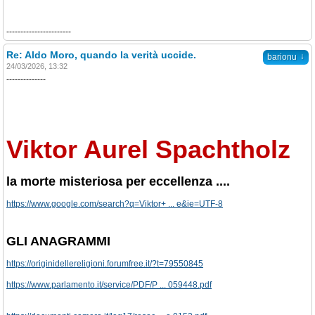
-----------------------
Re: Aldo Moro, quando la verità uccide.
↓
barionu
24/03/2026, 13:32
--------------
Viktor Aurel Spachtholz
la morte misteriosa per eccellenza ....
https://www.google.com/search?q=Viktor+ ... e&ie=UTF-8
GLI ANAGRAMMI
https://originidellereligioni.forumfree.it/?t=79550845
https://www.parlamento.it/service/PDF/P ... 059448.pdf