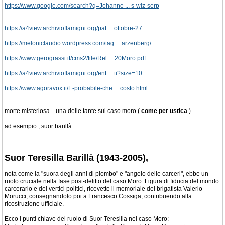
https://www.google.com/search?q=Johanne ... s-wiz-serp
https://a4view.archivioflamigni.org/pat ... ottobre-27
https://meloniclaudio.wordpress.com/tag ... arzenberg/
https://www.gerograssi.it/cms2/file/Rel ... 20Moro.pdf
https://a4view.archivioflamigni.org/ent ... ti?size=10
https://www.agoravox.it/E-probabile-che ... costo.html
morte misteriosa... una delle tante sul caso moro (
come per ustica
)
ad esempio , suor barillà
Suor Teresilla Barillà (1943-2005),
nota come la "suora degli anni di piombo" e "angelo delle carceri", ebbe un
ruolo cruciale nella fase post-delitto del caso Moro. Figura di fiducia del mondo
carcerario e dei vertici politici, ricevette il memoriale del brigatista Valerio
Morucci, consegnandolo poi a Francesco Cossiga, contribuendo alla
ricostruzione ufficiale.
Ecco i punti chiave del ruolo di Suor Teresilla nel caso Moro: