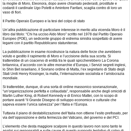
la moglie di Moro, Eleonora, dopo avere chiamato pederasti, prostitute e
codardi il cardinale Ugo Poletti e Amintore Fanfani, scaglia contro di loro un
vaso di fiori.
Il Partito Operaio Europeo e la tesi del colpo di stato
Un’altra pubblicazione di particolare interesse in merito alla vicenda Moro è il
libro dal titolo: “Chi ha ucciso Aldo Moro” scritto nel 1978 dal Partito Operaio
Europeo (POE), un sedicente gruppo di estrema sinistra sospettato di avere
legami con il partito Repubblicano statunitense.
La pubblicazione in esame ricostruisce la natura delle forze che avrebbero
voluto e gestito il rapimento di Moro e l’uccisione della sua scorta. Si
tratterebbe di un coacervo di entità tra le quali spiccherebbero La Corona
britannica, d’accordo con le altre monarchie d’Europa, i Servizi segreti inglesi,
lo Shin Bet israeliano, il Sovrano ordine di Malta, l’ex segretario di Stato degli
Stati Uniti Henry Kissinger, la mafia, l’internazionale socialista e l’aristocrazia
mondiale.
Si tratterebbe, dunque, di una sorta di ordine massonico sovranazionale,
“un’organizzazione perfetta e collaudata”, responsabile anche degli omicidi di
Martin Luther King, di Robert Kennedy e di Enrico Mattei, con lo scopo di
portare avanti “il Grande Disegno di sviluppo economico e culturale che
sapeva essere l’unica salvezza” per l’Italia e l’Europa.
Tuttavia il piano di destabilizzazione dell’Italia non ottiene l’esito prefissato, per
via dell’opposizione e della fermezza del Vaticano, del governo e del PCI.
L’elemento che desta maggiore scalpore in questo lavoro non sono tanto le
analisi sui responsabili e sulle cause di questo supposto tentativo di colpo di