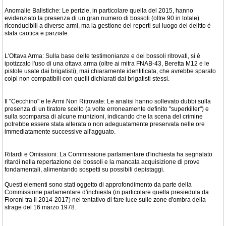
Anomalie Balistiche: Le perizie, in particolare quella del 2015, hanno
evidenziato la presenza di un gran numero di bossoli (oltre 90 in totale)
riconducibili a diverse armi, ma la gestione dei reperti sul luogo del delitto è
stata caotica e parziale.
L'Ottava Arma: Sulla base delle testimonianze e dei bossoli ritrovati, si è
ipotizzato l'uso di una ottava arma (oltre ai mitra FNAB-43, Beretta M12 e le
pistole usate dai brigatisti), mai chiaramente identificata, che avrebbe sparato
colpi non compatibili con quelli dichiarati dai brigatisti stessi.
Il "Cecchino" e le Armi Non Ritrovate: Le analisi hanno sollevato dubbi sulla
presenza di un tiratore scelto (a volte erroneamente definito "superkiller") e
sulla scomparsa di alcune munizioni, indicando che la scena del crimine
potrebbe essere stata alterata o non adeguatamente preservata nelle ore
immediatamente successive all'agguato.
Ritardi e Omissioni: La Commissione parlamentare d'inchiesta ha segnalato
ritardi nella repertazione dei bossoli e la mancata acquisizione di prove
fondamentali, alimentando sospetti su possibili depistaggi.
Questi elementi sono stati oggetto di approfondimento da parte della
Commissione parlamentare d'inchiesta (in particolare quella presieduta da
Fioroni tra il 2014-2017) nel tentativo di fare luce sulle zone d'ombra della
strage del 16 marzo 1978.