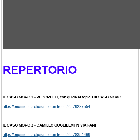
REPERTORIO
IL CASO MORO 1 - PECORELLI, con quida ai topic sul CASO MORO
https://originidellereligioni.forumfree.it/?t=79287554
IL CASO MORO 2 - CAMILLO GUGLIELMI IN VIA FANI
https://originidellereligioni.forumfree.it/?t=78354469