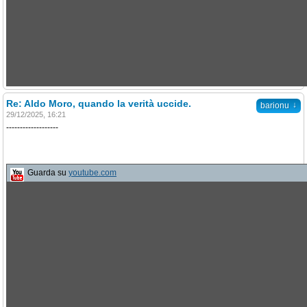
Re: Aldo Moro, quando la verità uccide.
↓
barionu
29/12/2025, 16:21
-------------------
Guarda su
youtube.com