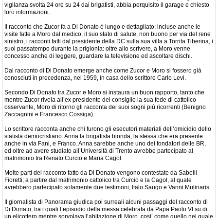
vigilanza svolta 24 ore su 24 dai brigatisti, abbia perquisito il garage e chiesto
loro informazioni.
Il racconto che Zucor fa a Di Donato è lungo e dettagliato: incluse anche le
visite fatte a Moro dal medico, il suo stato di salute, non buono per via del rene
sinistro, i racconti fatti dal presidente della DC sulla sua villa a Torrita Tiberina, i
suoi passatempo durante la prigionia: oltre allo scrivere, a Moro venne
concesso anche di leggere, guardare la televisione ed ascoltare dischi.
Dal racconto di Di Donato emerge anche come Zucor e Moro si fossero già
conosciuti in precedenza, nel 1959, in casa dello scrittore Carlo Levi.
Secondo Di Donato tra Zucor e Moro si instaura un buon rapporto, tanto che
mentre Zucor rivela all’ex presidente del consiglio la sua fede di cattolico
osservante, Moro di ritorno gli racconta dei suoi sogni più ricorrenti (Benigno
Zaccagnini e Francesco Cossiga).
Lo scrittore racconta anche chi furono gli esecutori materiali dell’omicidio dello
statista democristiano: Anna la brigatista bionda, la stessa che era presente
anche in via Fani, e Franco. Anna sarebbe anche uno dei fondatori delle BR,
ed oltre ad avere studiato all’Università di Trento avrebbe partecipato al
matrimonio tra Renato Curcio e Maria Cagol.
Molte parti del racconto fatto da Di Donato vengono contestate da Sabelli
Fioretti; a partire dal matrimonio cattolico tra Curcio e la Cagol, al quale
avrebbero partecipato solamente due testimoni, Italo Saugo e Vanni Mulinaris.
Il giornalista di Panorama giudica poi surreali alcuni passaggi del racconto di
Di Donato, tra i quali l’episodio della messa celebrata da Papa Paolo VI su di
un elicottero mentre sorvolava l’abitazione di Moro, cosi’ come quello nel quale