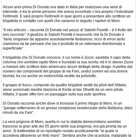
Alcuni anni prima Di Donato era stato in Italia per realizzare una serie di
interviste, e tra le prime persone che aveva incontrato c’era proprio l’industriale
Feltrinelli. E sarà proprio Feltrinelli in quei giorni a presentare allo scrittore un
brigatista in contatto con quelli che saranno in seguito i rapitori di Moro.
“Il mio articolo – racconta Di Donato nel pezzo di Sabelli Fioretti – è il frutto del
loro racconto”. A giudizio di Sabelli Fioretti il resoconto che fa Di Donato è
“tanto singolare da apparire assolutamente fantasioso, ricco di errori tanto
clamorosi da far pensare che sia il prodotto di un mitomane disinformato e
superficiale”.
Il brigatista che Di Donato conosce, il cui nome è Zucor, sarebbe il capo della
colonna che avrebbe rapito Moro e trucidato la sua scorta; ed è lo stesso Zucor
a rivelare allo scrittore italo-americano alcuni dettagli della strage. A partire dal
numero dei componenti del gruppo di via Fani, undici uomini ed una donna
bionda, tra cui anche un motociclista vestito da poliziotto.
Il gruppo di fuoco, composto da quattro brigatisti vestiti da piloti dell’Alitalia,
viene avvicinato mentre staziona di fronte al bar Olivetti da un vero pilota
Alitalia, il quale offre loro un passaggio sulla sua auto sportiva.
Di Donato racconta anche dove si trovasse il primo rifugio di Moro, in un
“garage sotterraneo di un grosso complesso residenziale della Balduina, dieci
minuti da via Fani“.
La vera prigione di Moro, quella in cui lo statista democristiano avrebbe
trascorso la gran arte dei 55 giorni delle sua prigionia, era già pronta da un
anno. Si tratterebbe di un ripostiglio isolato acusticamente “al quale si
accedeva attraverso un finto muro”. Sembra anche che la polizia, malgrado la