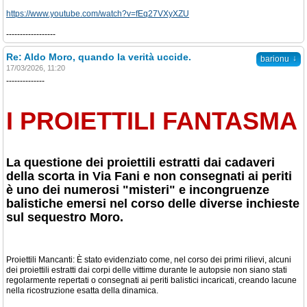
https://www.youtube.com/watch?v=fEq27VXyXZU
------------------
Re: Aldo Moro, quando la verità uccide.
↓
barionu
17/03/2026, 11:20
--------------
I PROIETTILI FANTASMA
La questione dei proiettili estratti dai cadaveri
della scorta in Via Fani e non consegnati ai periti
è uno dei numerosi "misteri" e incongruenze
balistiche emersi nel corso delle diverse inchieste
sul sequestro Moro.
Proiettili Mancanti: È stato evidenziato come, nel corso dei primi rilievi, alcuni
dei proiettili estratti dai corpi delle vittime durante le autopsie non siano stati
regolarmente repertati o consegnati ai periti balistici incaricati, creando lacune
nella ricostruzione esatta della dinamica.