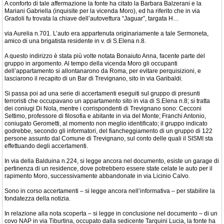
A conforto di tale affermazione la fonte ha citato la Barbara Balzerani e la
Mariani Gabriella (inquisite per la vicenda Moro), ed ha riferito che in via
Gradoli fu trovata la chiave dell’autovettura “Jaguar”, targata H…
via Aurelia n.701. L’auto era appartenuta originariamente a tale Sermoneta,
amico di una brigatista residente in v. di S.Elena n.8.
A questo indirizzo è stata più volte notata Bonaiuto Anna, facente parte del
gruppo in argomento. Al tempo della vicenda Moro gli occupanti
dell’appartamento si allontanarono da Roma, per evitare perquisizioni, e
lasciarono il recapito di un Bar di Trevignano, sito in via Garibaldi.
Si passa poi ad una serie di accertamenti eseguiti sul gruppo di presunti
terroristi che occupavano un appartamento sito in via di S.Elena n.8; si tratta
dei coniugi Di Nola, mentre i corrispondenti di Trevignano sono: Cecconi
Settimo, professore di filosofia e abitante in via del Monte; Franchi Antonio,
coniugato Gerometti, al momento non meglio identificato; il gruppo indicato
godrebbe, secondo gli informatori, del fiancheggiamento di un gruppo di 122
persone assunto dal Comune di Trevignano, sul conto delle quali il SISMI sta
effettuando degli accertamenti.
In via della Balduina n.224, si legge ancora nel documento, esiste un garage di
pertinenza di un residence, dove potrebbero essere state celate le auto per il
rapimento Moro, successivamente abbandonate in via Licinio Calvo.
Sono in corso accertamenti – si legge ancora nell’informativa – per stabilire la
fondatezza della notizia.
In relazione alla nota scoperta – si legge in conclusione nel documento – di un
covo NAP in via Tiburtina, occupato dalla sedicente Tarquini Lucia, la fonte ha