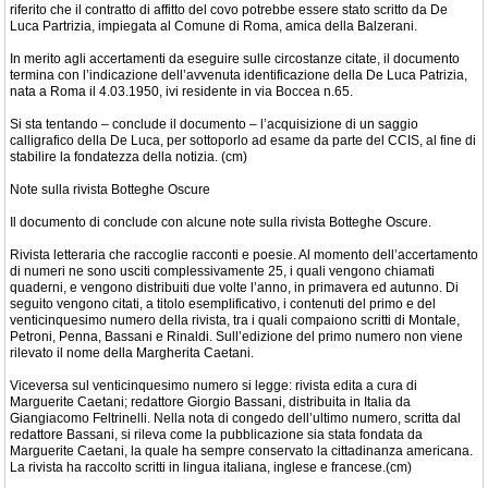
riferito che il contratto di affitto del covo potrebbe essere stato scritto da De
Luca Partrizia, impiegata al Comune di Roma, amica della Balzerani.
In merito agli accertamenti da eseguire sulle circostanze citate, il documento
termina con l’indicazione dell’avvenuta identificazione della De Luca Patrizia,
nata a Roma il 4.03.1950, ivi residente in via Boccea n.65.
Si sta tentando – conclude il documento – l’acquisizione di un saggio
calligrafico della De Luca, per sottoporlo ad esame da parte del CCIS, al fine di
stabilire la fondatezza della notizia. (cm)
Note sulla rivista Botteghe Oscure
Il documento di conclude con alcune note sulla rivista Botteghe Oscure.
Rivista letteraria che raccoglie racconti e poesie. Al momento dell’accertamento
di numeri ne sono usciti complessivamente 25, i quali vengono chiamati
quaderni, e vengono distribuiti due volte l’anno, in primavera ed autunno. Di
seguito vengono citati, a titolo esemplificativo, i contenuti del primo e del
venticinquesimo numero della rivista, tra i quali compaiono scritti di Montale,
Petroni, Penna, Bassani e Rinaldi. Sull’edizione del primo numero non viene
rilevato il nome della Margherita Caetani.
Viceversa sul venticinquesimo numero si legge: rivista edita a cura di
Marguerite Caetani; redattore Giorgio Bassani, distribuita in Italia da
Giangiacomo Feltrinelli. Nella nota di congedo dell’ultimo numero, scritta dal
redattore Bassani, si rileva come la pubblicazione sia stata fondata da
Marguerite Caetani, la quale ha sempre conservato la cittadinanza americana.
La rivista ha raccolto scritti in lingua italiana, inglese e francese.(cm)