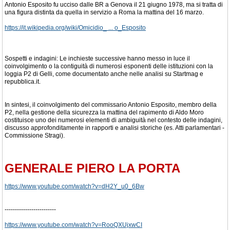
Antonio Esposito fu ucciso dalle BR a Genova il 21 giugno 1978, ma si tratta di
una figura distinta da quella in servizio a Roma la mattina del 16 marzo.
https://it.wikipedia.org/wiki/Omicidio_ ... o_Esposito
Sospetti e indagini: Le inchieste successive hanno messo in luce il
coinvolgimento o la contiguità di numerosi esponenti delle istituzioni con la
loggia P2 di Gelli, come documentato anche nelle analisi su Startmag e
repubblica.it.
In sintesi, il coinvolgimento del commissario Antonio Esposito, membro della
P2, nella gestione della sicurezza la mattina del rapimento di Aldo Moro
costituisce uno dei numerosi elementi di ambiguità nel contesto delle indagini,
discusso approfonditamente in rapporti e analisi storiche (es. Atti parlamentari -
Commissione Stragi).
GENERALE PIERO LA PORTA
https://www.youtube.com/watch?v=dH2Y_u0_6Bw
-------------------------
https://www.youtube.com/watch?v=RooQXUjxwCI