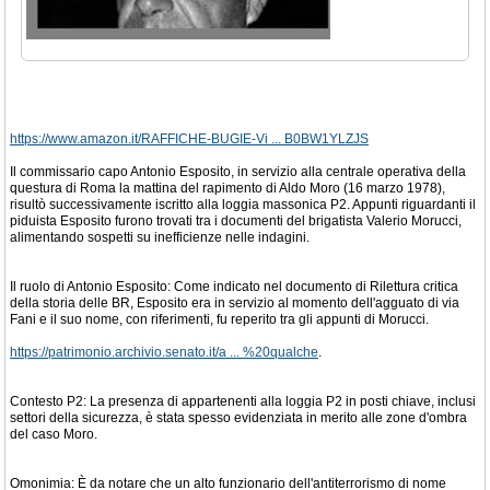
https://www.amazon.it/RAFFICHE-BUGIE-Vi ... B0BW1YLZJS
Il commissario capo Antonio Esposito, in servizio alla centrale operativa della
questura di Roma la mattina del rapimento di Aldo Moro (16 marzo 1978),
risultò successivamente iscritto alla loggia massonica P2. Appunti riguardanti il
piduista Esposito furono trovati tra i documenti del brigatista Valerio Morucci,
alimentando sospetti su inefficienze nelle indagini.
Il ruolo di Antonio Esposito: Come indicato nel documento di Rilettura critica
della storia delle BR, Esposito era in servizio al momento dell'agguato di via
Fani e il suo nome, con riferimenti, fu reperito tra gli appunti di Morucci.
https://patrimonio.archivio.senato.it/a ... %20qualche
.
Contesto P2: La presenza di appartenenti alla loggia P2 in posti chiave, inclusi
settori della sicurezza, è stata spesso evidenziata in merito alle zone d'ombra
del caso Moro.
Omonimia: È da notare che un alto funzionario dell'antiterrorismo di nome