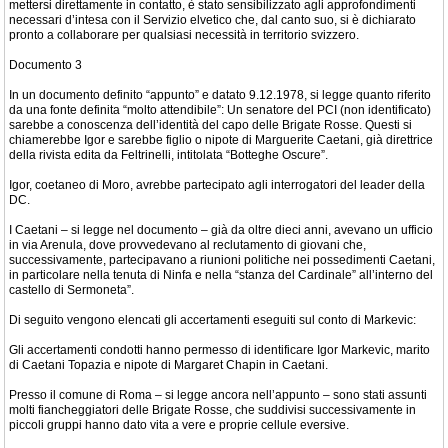
mettersi direttamente in contatto, è stato sensibilizzato agli approfondimenti
necessari d’intesa con il Servizio elvetico che, dal canto suo, si è dichiarato
pronto a collaborare per qualsiasi necessità in territorio svizzero.
Documento 3
In un documento definito “appunto” e datato 9.12.1978, si legge quanto riferito
da una fonte definita “molto attendibile”: Un senatore del PCI (non identificato)
sarebbe a conoscenza dell’identità del capo delle Brigate Rosse. Questi si
chiamerebbe Igor e sarebbe figlio o nipote di Marguerite Caetani, già direttrice
della rivista edita da Feltrinelli, intitolata “Botteghe Oscure”.
Igor, coetaneo di Moro, avrebbe partecipato agli interrogatori del leader della
DC.
I Caetani – si legge nel documento – già da oltre dieci anni, avevano un ufficio
in via Arenula, dove provvedevano al reclutamento di giovani che,
successivamente, partecipavano a riunioni politiche nei possedimenti Caetani,
in particolare nella tenuta di Ninfa e nella “stanza del Cardinale” all’interno del
castello di Sermoneta”.
Di seguito vengono elencati gli accertamenti eseguiti sul conto di Markevic:
Gli accertamenti condotti hanno permesso di identificare Igor Markevic, marito
di Caetani Topazia e nipote di Margaret Chapin in Caetani.
Presso il comune di Roma – si legge ancora nell’appunto – sono stati assunti
molti fiancheggiatori delle Brigate Rosse, che suddivisi successivamente in
piccoli gruppi hanno dato vita a vere e proprie cellule eversive.