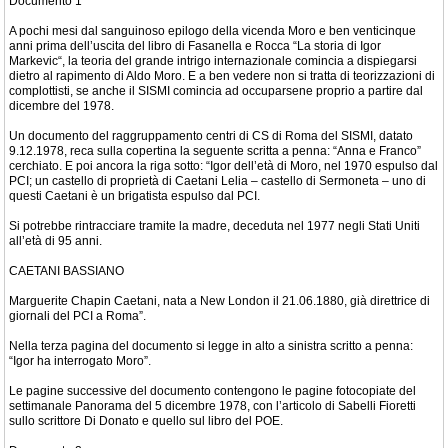
Documento 1
A pochi mesi dal sanguinoso epilogo della vicenda Moro e ben venticinque
anni prima dell’uscita del libro di Fasanella e Rocca “La storia di Igor
Markevic“, la teoria del grande intrigo internazionale comincia a dispiegarsi
dietro al rapimento di Aldo Moro. E a ben vedere non si tratta di teorizzazioni di
complottisti, se anche il SISMI comincia ad occuparsene proprio a partire dal
dicembre del 1978.
Un documento del raggruppamento centri di CS di Roma del SISMI, datato
9.12.1978, reca sulla copertina la seguente scritta a penna: “Anna e Franco”
cerchiato. E poi ancora la riga sotto: “Igor dell’età di Moro, nel 1970 espulso dal
PCI; un castello di proprietà di Caetani Lelia – castello di Sermoneta – uno di
questi Caetani è un brigatista espulso dal PCI.
Si potrebbe rintracciare tramite la madre, deceduta nel 1977 negli Stati Uniti
all’età di 95 anni.
CAETANI BASSIANO
Marguerite Chapin Caetani, nata a New London il 21.06.1880, già direttrice di
giornali del PCI a Roma”.
Nella terza pagina del documento si legge in alto a sinistra scritto a penna:
“Igor ha interrogato Moro”.
Le pagine successive del documento contengono le pagine fotocopiate del
settimanale Panorama del 5 dicembre 1978, con l’articolo di Sabelli Fioretti
sullo scrittore Di Donato e quello sul libro del POE.