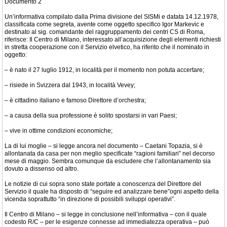
Documento 2
Un’informativa compilato dalla Prima divisione del SISMi e datata 14.12.1978,
classificata come segreta, avente come oggetto specifico Igor Markevic e
destinato al sig. comandante del raggruppamento dei centri CS di Roma,
riferisce: Il Centro di Milano, interessato all’acquisizione degli elementi richiesti
in stretta cooperazione con il Servizio elvetico, ha riferito che il nominato in
oggetto:
– è nato il 27 luglio 1912, in località per il momento non potuta accertare;
– risiede in Svizzera dal 1943, in località Vevey;
– è cittadino italiano e famoso Direttore d’orchestra;
– a causa della sua professione è solito spostarsi in vari Paesi;
– vive in ottime condizioni economiche;
La di lui moglie – si legge ancora nel documento – Caetani Topazia, si è
allontanata da casa per non meglio specificate “ragioni familiari” nel decorso
mese di maggio. Sembra comunque da escludere che l’allontanamento sia
dovuto a dissenso od altro.
Le notizie di cui sopra sono state portate a conoscenza del Direttore del
Servizio il quale ha disposto di “seguire ed analizzare bene”ogni aspetto della
vicenda soprattutto “in direzione di possibili sviluppi operativi”.
Il Centro di Milano – si legge in conclusione nell’informativa – con il quale
codesto R/C – per le esigenze connesse ad immediatezza operativa – può