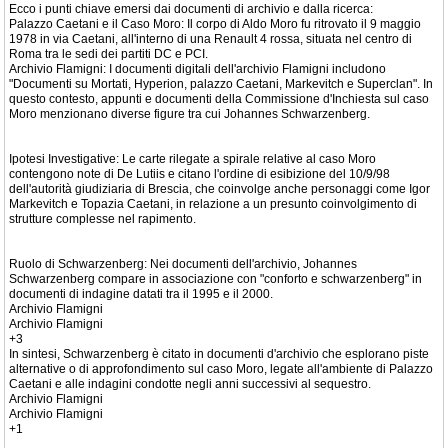
Ecco i punti chiave emersi dai documenti di archivio e dalla ricerca:
Palazzo Caetani e il Caso Moro: Il corpo di Aldo Moro fu ritrovato il 9 maggio
1978 in via Caetani, all'interno di una Renault 4 rossa, situata nel centro di
Roma tra le sedi dei partiti DC e PCI.
Archivio Flamigni: I documenti digitali dell'archivio Flamigni includono
"Documenti su Mortati, Hyperion, palazzo Caetani, Markevitch e Superclan". In
questo contesto, appunti e documenti della Commissione d'Inchiesta sul caso
Moro menzionano diverse figure tra cui Johannes Schwarzenberg.
Ipotesi Investigative: Le carte rilegate a spirale relative al caso Moro
contengono note di De Lutiis e citano l'ordine di esibizione del 10/9/98
dell'autorità giudiziaria di Brescia, che coinvolge anche personaggi come Igor
Markevitch e Topazia Caetani, in relazione a un presunto coinvolgimento di
strutture complesse nel rapimento.
Ruolo di Schwarzenberg: Nei documenti dell'archivio, Johannes
Schwarzenberg compare in associazione con "conforto e schwarzenberg" in
documenti di indagine datati tra il 1995 e il 2000.
Archivio Flamigni
Archivio Flamigni
+3
In sintesi, Schwarzenberg è citato in documenti d'archivio che esplorano piste
alternative o di approfondimento sul caso Moro, legate all'ambiente di Palazzo
Caetani e alle indagini condotte negli anni successivi al sequestro.
Archivio Flamigni
Archivio Flamigni
+1