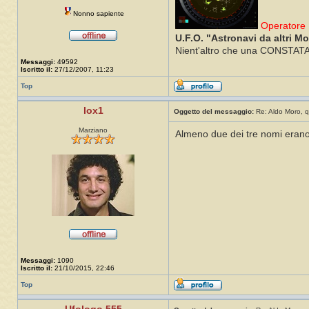
Nonno sapiente
Operatore 
U.F.O. "Astronavi da altri M
Nient'altro che una CONSTATAZI
Messaggi:
49592
Iscritto il:
27/12/2007, 11:23
Top
lox1
Oggetto del messaggio:
Re: Aldo Moro, q
Marziano
Almeno due dei tre nomi erano
Messaggi:
1090
Iscritto il:
21/10/2015, 22:46
Top