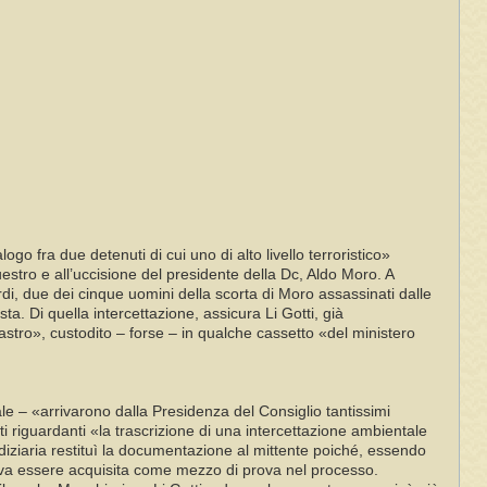
o fra due detenuti di cui uno di alto livello terroristico»
estro e all’uccisione del presidente della Dc, Aldo Moro. A
rdi, due dei cinque uomini della scorta di Moro assassinati dalle
sta. Di quella intercettazione, assicura Li Gotti, già
nastro», custodito – forse – in qualche cassetto «del ministero
ale – «arrivarono dalla Presidenza del Consiglio tantissimi
ti riguardanti «la trascrizione di una intercettazione ambientale
udiziaria restituì la documentazione al mittente poiché, essendo
poteva essere acquisita come mezzo di prova nel processo.