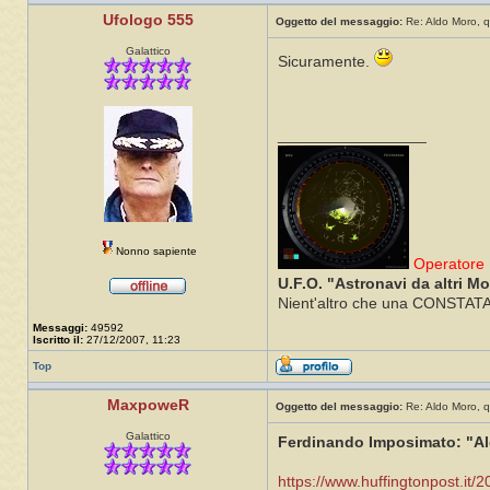
Ufologo 555
Oggetto del messaggio:
Re: Aldo Moro, q
Galattico
Sicuramente.
_________________
Nonno sapiente
Operatore 
U.F.O. "Astronavi da altri M
Nient'altro che una CONSTATAZI
Messaggi:
49592
Iscritto il:
27/12/2007, 11:23
Top
MaxpoweR
Oggetto del messaggio:
Re: Aldo Moro, q
Galattico
Ferdinando Imposimato: "Aldo
https://www.huffingtonpost.it