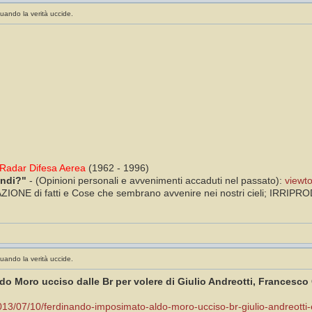
uando la verità uccide.
Radar Difesa Aerea
(1962 - 1996)
ondi?"
- (Opinioni personali e avvenimenti accaduti nel passato):
viewt
ONE di fatti e Cose che sembrano avvenire nei nostri cieli; IRRIPRODUC
uando la verità uccide.
 Moro ucciso dalle Br per volere di Giulio Andreotti, Francesco 
/2013/07/10/ferdinando-imposimato-aldo-moro-ucciso-br-giulio-andreot