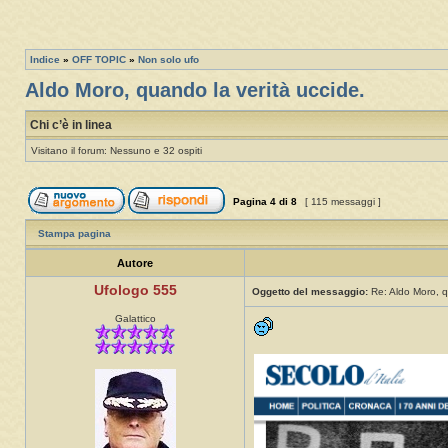
Indice
»
OFF TOPIC
»
Non solo ufo
Aldo Moro, quando la verità uccide.
Chi c’è in linea
Visitano il forum: Nessuno e 32 ospiti
Pagina
4
di
8
[ 115 messaggi ]
Stampa pagina
Autore
Ufologo 555
Oggetto del messaggio:
Re: Aldo Moro, q
Galattico