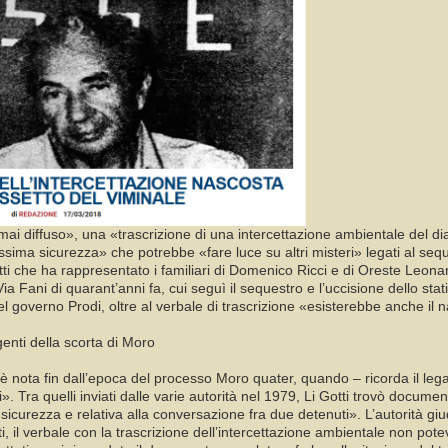
i diffuso», una «trascrizione di una intercettazione ambientale del dialog
ima sicurezza» che potrebbe «fare luce su altri misteri» legati al sequ
Gotti che ha rappresentato i familiari di Domenico Ricci e di Oreste Leona
a Fani di quarant’anni fa, cui seguì il sequestro e l’uccisione dello stati
nel governo Prodi, oltre al verbale di trascrizione «esisterebbe anche il 
agenti della scorta di Moro
 è nota fin dall’epoca del processo Moro quater, quando – ricorda il leg
 Tra quelli inviati dalle varie autorità nel 1979, Li Gotti trovò documen
sicurezza e relativa alla conversazione fra due detenuti». L’autorità gi
ttati, il verbale con la trascrizione dell’intercettazione ambientale non 