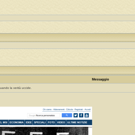
Messaggio
uando la verità uccide.