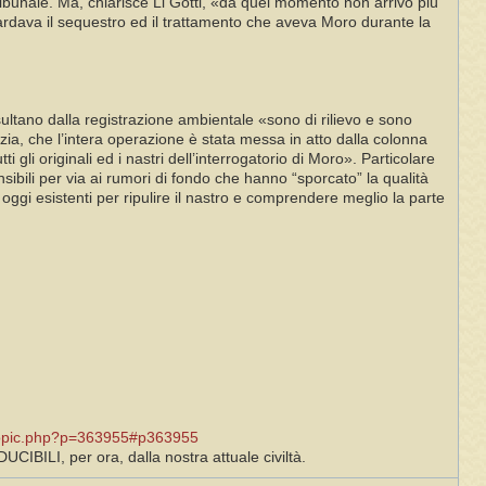
tribunale. Ma, chiarisce Li Gotti, «da quel momento non arrivò più
ardava il sequestro ed il trattamento che aveva Moro durante la
risultano dalla registrazione ambientale «sono di rilievo e sono
enzia, che l’intera operazione è stata messa in atto dalla colonna
i originali ed i nastri dell’interrogatorio di Moro». Particolare
sibili per via ai rumori di fondo che hanno “sporcato” la qualità
oggi esistenti per ripulire il nastro e comprendere meglio la parte
opic.php?p=363955#p363955
IBILI, per ora, dalla nostra attuale civiltà.