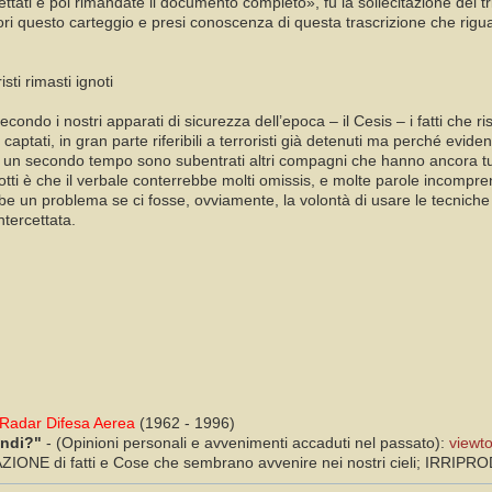
cettati e poi rimandate il documento completo», fu la sollecitazione del 
ori questo carteggio e presi conoscenza di questa trascrizione che rigu
isti rimasti ignoti
econdo i nostri apparati di sicurezza dell’epoca – il Cesis – i fatti che 
captati, in gran parte riferibili a terroristi già detenuti ma perché evid
un secondo tempo sono subentrati altri compagni che hanno ancora tutti gl
otti è che il verbale conterrebbe molti omissis, e molte parole incompren
be un problema se ci fosse, ovviamente, la volontà di usare le tecniche 
ntercettata.
Radar Difesa Aerea
(1962 - 1996)
ondi?"
- (Opinioni personali e avvenimenti accaduti nel passato):
viewt
ONE di fatti e Cose che sembrano avvenire nei nostri cieli; IRRIPRODUC