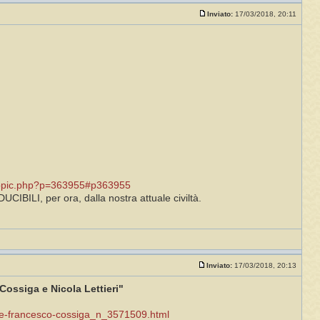
Inviato:
17/03/2018, 20:11
opic.php?p=363955#p363955
IBILI, per ora, dalla nostra attuale civiltà.
Inviato:
17/03/2018, 20:13
Cossiga e Nicola Lettieri"
ti-e-francesco-cossiga_n_3571509.html