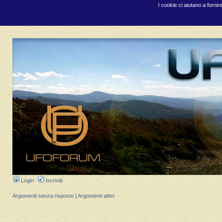
I cookie ci aiutano a fornir
Login
Iscriviti
Argomenti senza risposte
|
Argomenti attivi