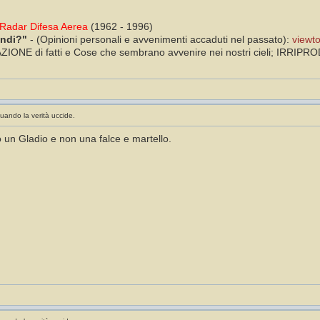
Radar Difesa Aerea
(1962 - 1996)
ondi?"
- (Opinioni personali e avvenimenti accaduti nel passato):
viewt
ONE di fatti e Cose che sembrano avvenire nei nostri cieli; IRRIPRODUC
uando la verità uccide.
 un Gladio e non una falce e martello.