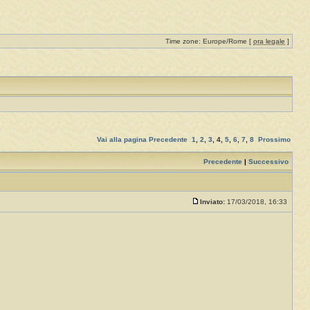
Time zone: Europe/Rome [
ora legale
]
Vai alla pagina
Precedente
1
,
2
,
3
,
4
,
5
,
6
,
7
,
8
Prossimo
Precedente
|
Successivo
Inviato:
17/03/2018, 16:33