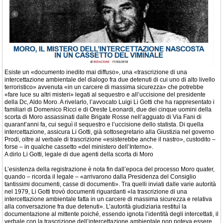
Esiste un «documento inedito mai diffuso», una «trascrizione di una
intercettazione ambientale del dialogo fra due detenuti di cui uno di alto livello
terroristico» avvenuta «in un carcere di massima sicurezza» che potrebbe
«fare luce su altri misteri» legati al sequestro e all’uccisione del presidente
della Dc, Aldo Moro. A rivelarlo, l’avvocato Luigi Li Gotti che ha rappresentato i
familiari di Domenico Ricci e di Oreste Leonardi, due dei cinque uomini della
scorta di Moro assassinati dalle Brigate Rosse nell’agguato di Via Fani di
quarant’anni fa, cui seguì il sequestro e l’uccisione dello statista. Di quella
intercettazione, assicura Li Gotti, già sottosegretario alla Giustizia nel governo
Prodi, oltre al verbale di trascrizione «esisterebbe anche il nastro», custodito –
forse – in qualche cassetto «del ministero dell’Interno».
A dirlo Li Gotti, legale di due agenti della scorta di Moro
L’esistenza della registrazione è nota fin dall’epoca del processo Moro quater,
quando – ricorda il legale – «arrivarono dalla Presidenza del Consiglio
tantissimi documenti, casse di documenti». Tra quelli inviati dalle varie autorità
nel 1979, Li Gotti trovò documenti riguardanti «la trascrizione di una
intercettazione ambientale fatta in un carcere di massima sicurezza e relativa
alla conversazione fra due detenuti». L’autorità giudiziaria restituì la
documentazione al mittente poiché, essendo ignota l’identità degli intercettati, il
verbale con la trascrizione dell’intercettazione ambientale non poteva essere