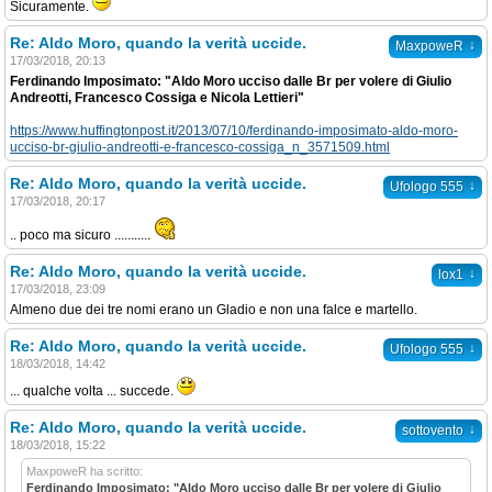
Sicuramente.
Re: Aldo Moro, quando la verità uccide.
↓
MaxpoweR
17/03/2018, 20:13
Ferdinando Imposimato: "Aldo Moro ucciso dalle Br per volere di Giulio
Andreotti, Francesco Cossiga e Nicola Lettieri"
https://www.huffingtonpost.it/2013/07/10/ferdinando-imposimato-aldo-moro-
ucciso-br-giulio-andreotti-e-francesco-cossiga_n_3571509.html
Re: Aldo Moro, quando la verità uccide.
↓
Ufologo 555
17/03/2018, 20:17
.. poco ma sicuro ...........
Re: Aldo Moro, quando la verità uccide.
↓
lox1
17/03/2018, 23:09
Almeno due dei tre nomi erano un Gladio e non una falce e martello.
Re: Aldo Moro, quando la verità uccide.
↓
Ufologo 555
18/03/2018, 14:42
... qualche volta ... succede.
Re: Aldo Moro, quando la verità uccide.
↓
sottovento
18/03/2018, 15:22
MaxpoweR ha scritto:
Ferdinando Imposimato: "Aldo Moro ucciso dalle Br per volere di Giulio