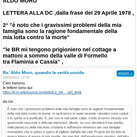
ALDO MORO
LETTERA ALLA DC ,dalla frase del 29 Aprile 1978 ,
2° "è noto che i gravissimi problemi della mia
famiglia sono la ragione fondamentale della
mia lotta contro la morte"
"le BR mi tengono prigioniero nel cottage a
mattoni a sommo della valle di Formello
tra Flaminia e Cassia" ,
Re: Aldo Moro, quando la verità uccide.
↓
mauro
19/02/2022, 17:50
Caro barionu,
le lettere sono qui
https://it.m.wikisource.org/wiki/Le_let ... ia/I_testi
da cui :
È noto che i gravissimi problemi della mia famiglia sono la ragione fondamentale
della mia lotta contro la morte. In tanti anni e in tante vicende i desideri sono caduti
e lo spirito si è purificato. E, pur con le mie tante colpe, credo di avere vissuto con
generosità nascoste e delicate intenzioni. Muoio, se così deciderà il mio partito,
nella pienezza della mia fede cristiana e nell'amore immenso per una famiglia
esemplare che io adoro e spero di vigilare dall'alto dei cieli. Proprio ieri ho letto la
tenera lettera di amore di mia moglie, dei miei figli, dell’amatissimo nipotino, dell’altro