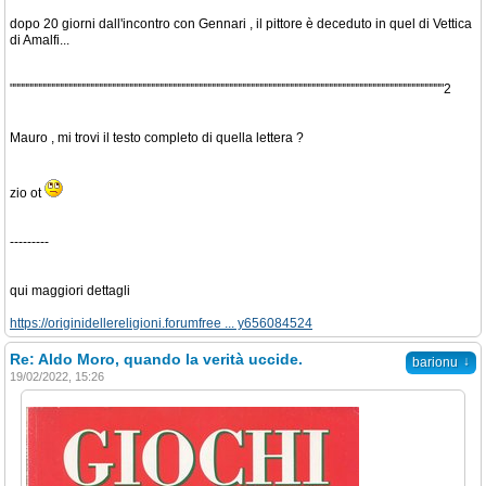
dopo 20 giorni dall'incontro con Gennari , il pittore è deceduto in quel di Vettica
di Amalfi...
""""""""""""""""""""""""""""""""""""""""""""""""""""""""""""""""""""""""""""""""""""""""""""""""""""2
Mauro , mi trovi il testo completo di quella lettera ?
zio ot
---------
qui maggiori dettagli
https://originidellereligioni.forumfree ... y656084524
Re: Aldo Moro, quando la verità uccide.
↓
barionu
19/02/2022, 15:26