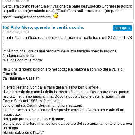
18/03/2018, 20:25
Certo, era contro l'eventuale invasione da parte dell'Esercito Ungherese adibito
a quello scopo (eventualmente); "Gladio" era anti terrorismo ... (da parte di
nostri "partigiani"consenzienti)
Re: Aldo Moro, quando la verità uccide.
↓
barionu
19/02/2022, 15:03
[quote="barionu"]eccoci al secondo anagramma , dalla frase del 29 Aprile 1978
,
2° "è noto che i gravissimi problemi della mia famiglia sono la ragione
fondamentale della
mia lotta contro la morte"
"le BR mi tengono prigioniero nel cottage a mattoni a sommo della valle di
Formello
tra Flaminia e Cassia" ,
in effetti restano fuori dalla frase della missiva ben 8 lettere ,
diversamente da come fu detto in trasmissione , resta l'assonanza con quanto
risultato nel primo anagramma. Dopo la pubblicazione degli anagrammi su
Paese Sera nel 1983 , si fece avanti
col giornalista Gianni Gennari un pittore svizzero,
il quale raccontò che durante il sequestro avrebbe lavorato per conto di un
magistrato,
del quale pur noto non si fece il nome,
e che disse al pittore in un settore particolare del suo appartamento che pareva
un rifugio
"da qui salveremo l'Italia"