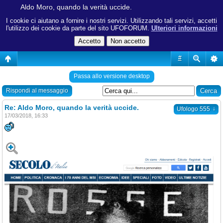
Aldo Moro, quando la verità uccide.
I cookie ci aiutano a fornire i nostri servizi. Utilizzando tali servizi, accetti
l'utilizzo dei cookie da parte del sito UFOFORUM.
Ulteriori informazioni
#
Passa allo versione desktop
Rispondi al messaggio
Re: Aldo Moro, quando la verità uccide.
↓
Ufologo 555
17/03/2018, 16:33