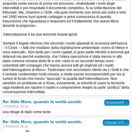
acquisita come mezzo di prova nel processo. «Individuate i nomi degli
intercettati e poi rimandate il documento completo», fu la sollecitazione del
tribunale. Ma, chiarisce Li Gotti, «da quel momento non arrivò più nulla e solo
nel 1990 venne fuori questo carteggio e presi conoscenza di questa
trascrizione che riguardava il sequestro ed il trattamento che aveva Moro
durante la prigionia».
’intercettazione è tra due terroristi rimasti ignoti
Sempre il legale riferisce che secondo i nostri apparati di sicurezza dell’epoca
– il Cesis – i fatti che risultano dalla registrazione ambientale «sono di rilievo e
sono elencati». Non tanto per i nomi captati, in gran parte riferibili a terroristi già
detenuti ma perché evidenzia, che l’intera operazione è stata messa in atto
dalla colonna romana delle Br e che «solo in un secondo tempo sono
subentrati altri compagni che hanno ancora tutti gli originali ed i nastri
dell’interrogatorio di Moro». Particolare non secondario riferito da Li Gotti è che
il verbale conterrebbe molti omissis, e molte parole incomprensibili per via ai
rumori di fondo che hanno “sporcato” la qualità dell’intercettazione. Non
sarebbe un problema se ci fosse, ovviamente, la volontà di usare le tecniche
oggi esistenti per ripulire il nastro e comprendere meglio la parte “politica” della
conversazione intercettata.
Re: Aldo Moro, quando la verità uccide.
↓
MaxpoweR
17/03/2018, 20:10
una strage di stato come tante.
Re: Aldo Moro, quando la verità uccide.
↓
Ufologo 555
17/03/2018, 20:11