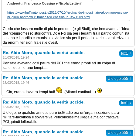
Andreotti, Francesco Cossiga e Nicola Lettieri"
https://www.huffingtonpost.it/2013/07/10/ferdinando-imposimato-aldo-moro-ucciso-
br-giulio-andreotti-e-francesco-cossiga_n_3571509.html
Credo che fossero molte di più le persone (e gli Stati), che tremavano all'idea
del "compromesso storico" tra Dc e Pci sia per i legami tra il partito comunista
italiano e il partito comunista sovietico sia per il periodo storico caratterizzato
da enormi tensioni tra est e ovest.
Re: Aldo Moro, quando la verità uccide.
↓
lox1
18/03/2018, 19:24
Pensate:avevano cosi paura del PCI che erano pronti ad un colpo di
stato...quelli erano tempi.....
Re: Aldo Moro, quando la verità uccide.
↓
Ufologo 555
18/03/2018, 19:46
... Già; erano davvero tempi bui!
(Allarmi continui ...)
Re: Aldo Moro, quando la verità uccide.
↓
lox1
18/03/2018, 19:59
Ufologo,ho qualche annetto pure io.Gladio era un'organizzazione para-
militare-facoltosa e sovversiva.Pericolosissima,illegale,ma contrastava il
PCI,quindi tollerabile.
Re: Aldo Moro, quando la verità uccide.
↓
Ufologo 555