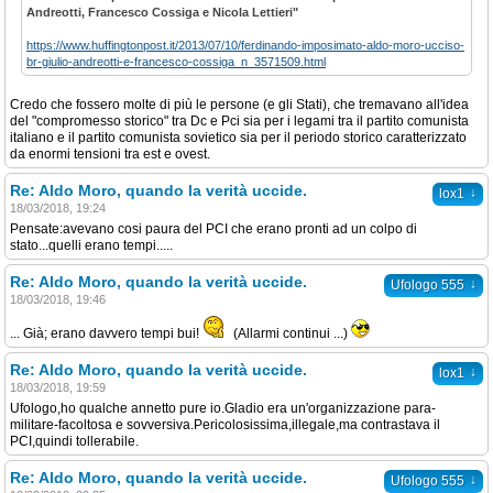
Andreotti, Francesco Cossiga e Nicola Lettieri"
https://www.huffingtonpost.it/2013/07/10/ferdinando-imposimato-aldo-moro-ucciso-
br-giulio-andreotti-e-francesco-cossiga_n_3571509.html
Credo che fossero molte di più le persone (e gli Stati), che tremavano all'idea
del "compromesso storico" tra Dc e Pci sia per i legami tra il partito comunista
italiano e il partito comunista sovietico sia per il periodo storico caratterizzato
da enormi tensioni tra est e ovest.
Re: Aldo Moro, quando la verità uccide.
↓
lox1
18/03/2018, 19:24
Pensate:avevano cosi paura del PCI che erano pronti ad un colpo di
stato...quelli erano tempi.....
Re: Aldo Moro, quando la verità uccide.
↓
Ufologo 555
18/03/2018, 19:46
... Già; erano davvero tempi bui!
(Allarmi continui ...)
Re: Aldo Moro, quando la verità uccide.
↓
lox1
18/03/2018, 19:59
Ufologo,ho qualche annetto pure io.Gladio era un'organizzazione para-
militare-facoltosa e sovversiva.Pericolosissima,illegale,ma contrastava il
PCI,quindi tollerabile.
Re: Aldo Moro, quando la verità uccide.
↓
Ufologo 555