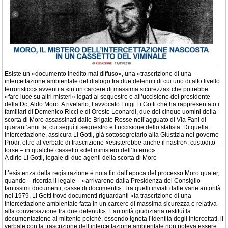
Esiste un «documento inedito mai diffuso», una «trascrizione di una
intercettazione ambientale del dialogo fra due detenuti di cui uno di alto livello
terroristico» avvenuta «in un carcere di massima sicurezza» che potrebbe
«fare luce su altri misteri» legati al sequestro e all’uccisione del presidente
della Dc, Aldo Moro. A rivelarlo, l’avvocato Luigi Li Gotti che ha rappresentato i
familiari di Domenico Ricci e di Oreste Leonardi, due dei cinque uomini della
scorta di Moro assassinati dalle Brigate Rosse nell’agguato di Via Fani di
quarant’anni fa, cui seguì il sequestro e l’uccisione dello statista. Di quella
intercettazione, assicura Li Gotti, già sottosegretario alla Giustizia nel governo
Prodi, oltre al verbale di trascrizione «esisterebbe anche il nastro», custodito –
forse – in qualche cassetto «del ministero dell’Interno».
A dirlo Li Gotti, legale di due agenti della scorta di Moro
L’esistenza della registrazione è nota fin dall’epoca del processo Moro quater,
quando – ricorda il legale – «arrivarono dalla Presidenza del Consiglio
tantissimi documenti, casse di documenti». Tra quelli inviati dalle varie autorità
nel 1979, Li Gotti trovò documenti riguardanti «la trascrizione di una
intercettazione ambientale fatta in un carcere di massima sicurezza e relativa
alla conversazione fra due detenuti». L’autorità giudiziaria restituì la
documentazione al mittente poiché, essendo ignota l’identità degli intercettati, il
verbale con la trascrizione dell’intercettazione ambientale non poteva essere