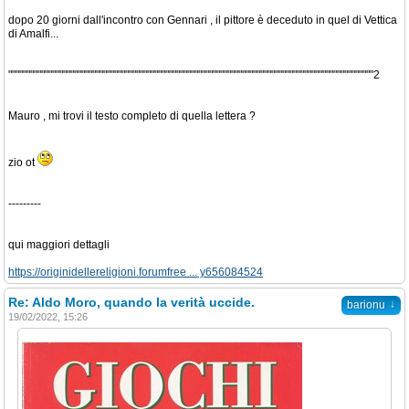
dopo 20 giorni dall'incontro con Gennari , il pittore è deceduto in quel di Vettica
di Amalfi...
""""""""""""""""""""""""""""""""""""""""""""""""""""""""""""""""""""""""""""""""""""""""""""""""""""2
Mauro , mi trovi il testo completo di quella lettera ?
zio ot
---------
qui maggiori dettagli
https://originidellereligioni.forumfree ... y656084524
Re: Aldo Moro, quando la verità uccide.
↓
barionu
19/02/2022, 15:26