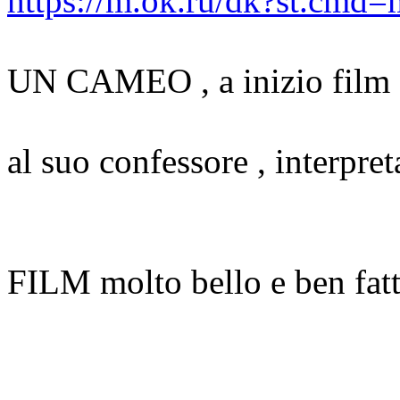
https://m.ok.ru/dk?st.cmd=
UN CAMEO , a inizio film
al suo confessore , interpre
FILM molto bello e ben fatto