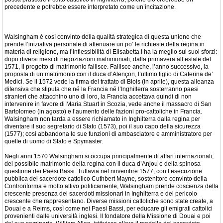
precedente e potrebbe essere interpretato come un’incitazione.
Walsingham è così convinto della qualità strategica di questa unione che
prende l’iniziativa personale di attenuare un po’ le richieste della regina in
materia di religione, ma l’inflessibilità di Elisabetta I ha la meglio sui suoi sforzi:
dopo diversi mesi di negoziazioni matrimoniali, dalla primavera all’estate del
1571, il progetto di matrimonio fallisce. Fallisce anche, l’anno successivo, la
proposta di un matrimonio con il duca d’Alençon, l’ultimo figlio di Caterina de’
Medici. Se il 1572 vede la firma del trattato di Blois (in aprile), questa alleanza
difensiva che stipula che né la Francia né l’Inghilterra sosterranno paesi
stranieri che attacchino uno di loro, la Francia accettava quindi di non
intervenire in favore di Maria Stuart in Scozia, vede anche il massacro di San
Bartolomeo (in agosto) e l’aumento delle fazioni pro-cattoliche in Francia.
Walsingham non tarda a essere richiamato in Inghilterra dalla regina per
diventare il suo segretario di Stato (1573), poi il suo capo della sicurezza
(1577); così abbandona le sue funzioni di ambasciatore e amministratore per
quelle di uomo di Stato e Spymaster.
Negli anni 1570 Walsingham si occupa principalmente di affari internazionali,
del possibile matrimonio della regina con il duca d’Anjou e della spinosa
questione dei Paesi Bassi. Tuttavia nel novembre 1577, con l’esecuzione
pubblica del sacerdote cattolico Cuthbert Mayne, sostenitore convinto della
Controriforma e molto attivo politicamente, Walsingham prende coscienza della
crescente presenza dei sacerdoti missionari in Inghilterra e del pericolo
crescente che rappresentano. Diverse missioni cattoliche sono state create, a
Douai e a Reims, così come nei Paesi Bassi, per educare gli emigrati cattolici
provenienti dalle università inglesi. Il fondatore della Missione di Douai e poi