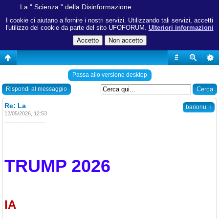
La " Scienza " della Disinformazione
I cookie ci aiutano a fornire i nostri servizi. Utilizzando tali servizi, accetti
l'utilizzo dei cookie da parte del sito UFOFORUM.
Ulteriori informazioni
#
Passa allo versione desktop
Rispondi al messaggio
Re: La
↓
barionu
12/05/2026, 12:53
---------------------
TRUMP 2026
IA