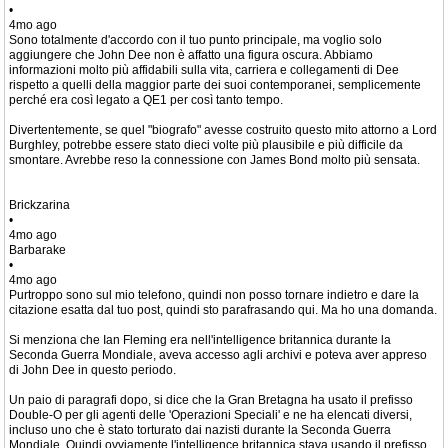
•
4mo ago
Sono totalmente d'accordo con il tuo punto principale, ma voglio solo
aggiungere che John Dee non è affatto una figura oscura. Abbiamo
informazioni molto più affidabili sulla vita, carriera e collegamenti di Dee
rispetto a quelli della maggior parte dei suoi contemporanei, semplicemente
perché era così legato a QE1 per così tanto tempo.
Divertentemente, se quel "biografo" avesse costruito questo mito attorno a Lord
Burghley, potrebbe essere stato dieci volte più plausibile e più difficile da
smontare. Avrebbe reso la connessione con James Bond molto più sensata.
Brickzarina
•
4mo ago
Barbarake
•
4mo ago
Purtroppo sono sul mio telefono, quindi non posso tornare indietro e dare la
citazione esatta dal tuo post, quindi sto parafrasando qui. Ma ho una domanda.
Si menziona che Ian Fleming era nell'intelligence britannica durante la
Seconda Guerra Mondiale, aveva accesso agli archivi e poteva aver appreso
di John Dee in questo periodo.
Un paio di paragrafi dopo, si dice che la Gran Bretagna ha usato il prefisso
Double-O per gli agenti delle 'Operazioni Speciali' e ne ha elencati diversi,
incluso uno che è stato torturato dai nazisti durante la Seconda Guerra
Mondiale. Quindi ovviamente l'intelligence britannica stava usando il prefisso