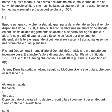
nome in questo modo? Una ricerca accurata tra molte, molte firme di Dee ha
convinto questo scrittore che non l'ha fatto. La sua vera firma ha assunto molte
forme, ma assomiglia più a un vortice che a un 007.
[...]
Eppure per qualcuno che ha studiato gran parte del materiale su Dee divenuto
disponibile dopo il 1968, il libro di Deacon sembra una rielaborazione sfocata
ed entusiasta di idee leggermente sfuocate e al servizio dell'ego di qualcun
altro: fa note a piè di pagina qua e là come se fosse per divertimento,
riferendosi a lettere e leggende di cui non si trova alcuna traccia, ma tessendo
una storia che è quasi plausibile...
Richard Deacon era il nome d'arte di Donald McCormick, che era notorio per
inventare cose. Era anche l'autore di una biografia su Ian Fleming intitolata
17F: The Life of Ian Fleming che continua a infestare gli studi su Bond fino ad
oggi.
Jeremy Duns ha scritto un ottimo saggio su McCormick e le sue bufale, che può
essere letto qui.
u/thenasch avatar
thenasch
•
4mo ago
Dopo un paio di paragrafi ho deciso di controllare i commenti per un debunk.
Sono contento di averlo fatto.
surle