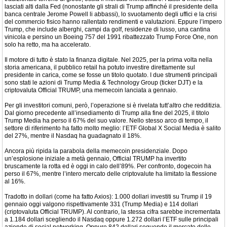
lasciati alti dalla Fed (nonostante gli strali di Trump affinché il presidente della
banca centrale Jerome Powell li abbassi), lo svuotamento degli uffici e la crisi
del commercio fisico hanno rallentato rendimenti e valutazioni. Eppure l’impero
Trump, che include alberghi, campi da golf, residenze di lusso, una cantina
vinicola e persino un Boeing 757 del 1991 ribattezzato Trump Force One, non
solo ha retto, ma ha accelerato.
Il motore di tutto è stato la finanza digitale. Nel 2025, per la prima volta nella
storia americana, il pubblico retail ha potuto investire direttamente sul
presidente in carica, come se fosse un titolo quotato. I due strumenti principali
sono stati le azioni di Trump Media & Technology Group (ticker DJT) e la
criptovaluta Official TRUMP, una memecoin lanciata a gennaio.
Per gli investitori comuni, però, l’operazione si è rivelata tutt’altro che redditizia.
Dal giorno precedente all’insediamento di Trump alla fine del 2025, il titolo
Trump Media ha perso il 67% del suo valore. Nello stesso arco di tempo, il
settore di riferimento ha fatto molto meglio: l’ETF Global X Social Media è salito
del 27%, mentre il Nasdaq ha guadagnato il 18%.
Ancora più ripida la parabola della memecoin presidenziale. Dopo
un’esplosione iniziale a metà gennaio, Official TRUMP ha invertito
bruscamente la rotta ed è oggi in calo dell’89%. Per confronto, dogecoin ha
perso il 67%, mentre l’intero mercato delle criptovalute ha limitato la flessione
al 16%.
Tradotto in dollari (come ha fatto Axios): 1.000 dollari investiti su Trump il 19
gennaio oggi valgono rispettivamente 331 (Trump Media) e 114 dollari
(criptovaluta Official TRUMP). Al contrario, la stessa cifra sarebbe incrementata
a 1.184 dollari scegliendo il Nasdaq oppure 1.272 dollari l’ETF sulle principali