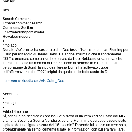
Sort by:
Best
Search Comments
Expand comment search
Comments Section
u/Howaboutnopers avatar
Howaboutnopers
•
4mo ago
Donald McCormick ha sostenuto che Dee fosse l'ispirazione di Ian Fleming per
il suo personaggio di James Bond. Ha anche affermato che il soprannome
"007" è originato come un simbolo usato da Dee. Sebbene ci sia prova che
Fleming ha letto un memoir di Dee riguardo al periodo in cui ha creato il
personaggio di Bond, la studiosa Teresa Burns ha sollevato dubbi
sull'affermazione che "007" origini da qualche simbolo usato da Dee.
https://en.wikipedia.org/wiki/John_Dee
SeeShark
•
4mo ago
•
Edited 4mo ago
Sì, sono un po' scettico e confuso. Se si tratta di un vero codice usato dal MI6
già nella Seconda Guerra Mondiale, perché Flemming dovrebbe essere stato
ispirato da una figura oscura del 16° secolo? Essendo lui stesso un vero spia,
probabilmente ha semplicemente usato le informazioni con cui era familiare.