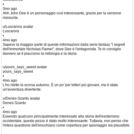
•
3mo ago
Ahh John Dee è un personaggio così interessante, grazie per la versione
riassunta.
u/Luscarora avatar
Luscarora
•
4mo ago
Sapevo la maggior parte di queste informazioni dalla serie fantasy "i segreti
dell'immortale Nicholas Flamel", dove Dee è l'antagonista. Te lo consiglio
davvero se ti piacciono la mitologia e la storia.
u/yours_says_sweet avatar
yours_says_sweet
•
4mo ago
L'ho riletto la scorsa autunno. È un po' per lettori più giovani, ma è stata
un'avventura divertente.
u/Denes-Szanto avatar
Denes-Szanto
•
4mo ago
Essendo qualcuno principalmente interessato alla storia dell'esoterismo
occidentale, questo pezzo è stato molto interessante. Tuttavia, non penso che
l'intera questione dell'enochiano come copertura per spionaggio sia plausibile.