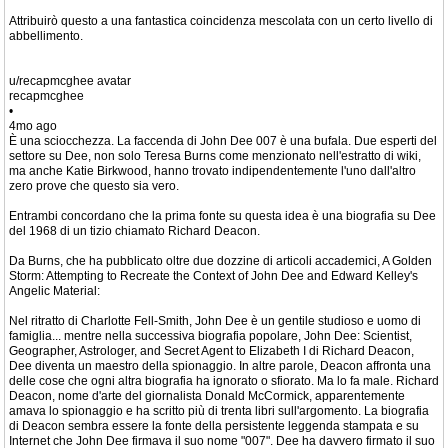
Attribuirò questo a una fantastica coincidenza mescolata con un certo livello di
abbellimento.
u/recapmcghee avatar
recapmcghee
•
4mo ago
È una sciocchezza. La faccenda di John Dee 007 è una bufala. Due esperti del
settore su Dee, non solo Teresa Burns come menzionato nell'estratto di wiki,
ma anche Katie Birkwood, hanno trovato indipendentemente l'uno dall'altro
zero prove che questo sia vero.
Entrambi concordano che la prima fonte su questa idea è una biografia su Dee
del 1968 di un tizio chiamato Richard Deacon.
Da Burns, che ha pubblicato oltre due dozzine di articoli accademici, A Golden
Storm: Attempting to Recreate the Context of John Dee and Edward Kelley's
Angelic Material:
Nel ritratto di Charlotte Fell-Smith, John Dee è un gentile studioso e uomo di
famiglia... mentre nella successiva biografia popolare, John Dee: Scientist,
Geographer, Astrologer, and Secret Agent to Elizabeth I di Richard Deacon,
Dee diventa un maestro della spionaggio. In altre parole, Deacon affronta una
delle cose che ogni altra biografia ha ignorato o sfiorato. Ma lo fa male. Richard
Deacon, nome d'arte del giornalista Donald McCormick, apparentemente
amava lo spionaggio e ha scritto più di trenta libri sull'argomento. La biografia
di Deacon sembra essere la fonte della persistente leggenda stampata e su
Internet che John Dee firmava il suo nome "007". Dee ha davvero firmato il suo