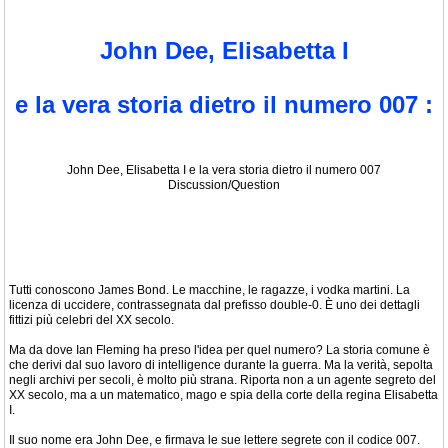
John Dee, Elisabetta I
e la vera storia dietro il numero 007 :
John Dee, Elisabetta I e la vera storia dietro il numero 007
Discussion/Question
Tutti conoscono James Bond. Le macchine, le ragazze, i vodka martini. La
licenza di uccidere, contrassegnata dal prefisso double-0. È uno dei dettagli
fittizi più celebri del XX secolo.
Ma da dove Ian Fleming ha preso l'idea per quel numero? La storia comune è
che derivi dal suo lavoro di intelligence durante la guerra. Ma la verità, sepolta
negli archivi per secoli, è molto più strana. Riporta non a un agente segreto del
XX secolo, ma a un matematico, mago e spia della corte della regina Elisabetta
I.
Il suo nome era John Dee, e firmava le sue lettere segrete con il codice 007.