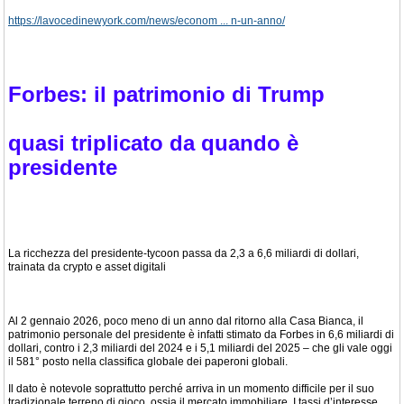
https://lavocedinewyork.com/news/econom ... n-un-anno/
Forbes: il patrimonio di Trump
quasi triplicato da quando è
presidente
La ricchezza del presidente-tycoon passa da 2,3 a 6,6 miliardi di dollari,
trainata da crypto e asset digitali
Al 2 gennaio 2026, poco meno di un anno dal ritorno alla Casa Bianca, il
patrimonio personale del presidente è infatti stimato da Forbes in 6,6 miliardi di
dollari, contro i 2,3 miliardi del 2024 e i 5,1 miliardi del 2025 – che gli vale oggi
il 581° posto nella classifica globale dei paperoni globali.
Il dato è notevole soprattutto perché arriva in un momento difficile per il suo
tradizionale terreno di gioco, ossia il mercato immobiliare. I tassi d’interesse