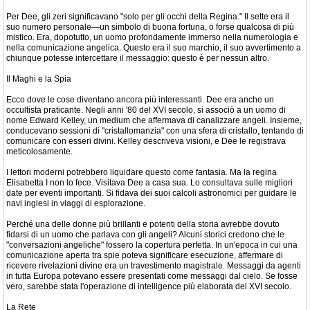
Per Dee, gli zeri significavano "solo per gli occhi della Regina." Il sette era il
suo numero personale—un simbolo di buona fortuna, o forse qualcosa di più
mistico. Era, dopotutto, un uomo profondamente immerso nella numerologia e
nella comunicazione angelica. Questo era il suo marchio, il suo avvertimento a
chiunque potesse intercettare il messaggio: questo è per nessun altro.
Il Maghi e la Spia
Ecco dove le cose diventano ancora più interessanti. Dee era anche un
occultista praticante. Negli anni '80 del XVI secolo, si associò a un uomo di
nome Edward Kelley, un medium che affermava di canalizzare angeli. Insieme,
conducevano sessioni di "cristallomanzia" con una sfera di cristallo, tentando di
comunicare con esseri divini. Kelley descriveva visioni, e Dee le registrava
meticolosamente.
I lettori moderni potrebbero liquidare questo come fantasia. Ma la regina
Elisabetta I non lo fece. Visitava Dee a casa sua. Lo consultava sulle migliori
date per eventi importanti. Si fidava dei suoi calcoli astronomici per guidare le
navi inglesi in viaggi di esplorazione.
Perché una delle donne più brillanti e potenti della storia avrebbe dovuto
fidarsi di un uomo che parlava con gli angeli? Alcuni storici credono che le
"conversazioni angeliche" fossero la copertura perfetta. In un'epoca in cui una
comunicazione aperta tra spie poteva significare esecuzione, affermare di
ricevere rivelazioni divine era un travestimento magistrale. Messaggi da agenti
in tutta Europa potevano essere presentati come messaggi dal cielo. Se fosse
vero, sarebbe stata l'operazione di intelligence più elaborata del XVI secolo.
La Rete