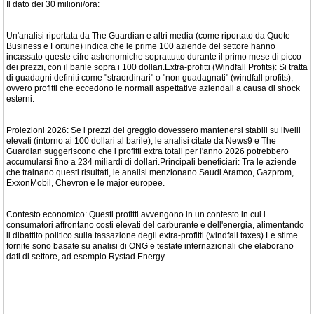
Il dato dei 30 milioni/ora:
Un'analisi riportata da The Guardian e altri media (come riportato da Quote
Business e Fortune) indica che le prime 100 aziende del settore hanno
incassato queste cifre astronomiche soprattutto durante il primo mese di picco
dei prezzi, con il barile sopra i 100 dollari.Extra-profitti (Windfall Profits): Si tratta
di guadagni definiti come "straordinari" o "non guadagnati" (windfall profits),
ovvero profitti che eccedono le normali aspettative aziendali a causa di shock
esterni.
Proiezioni 2026: Se i prezzi del greggio dovessero mantenersi stabili su livelli
elevati (intorno ai 100 dollari al barile), le analisi citate da News9 e The
Guardian suggeriscono che i profitti extra totali per l'anno 2026 potrebbero
accumularsi fino a 234 miliardi di dollari.Principali beneficiari: Tra le aziende
che trainano questi risultati, le analisi menzionano Saudi Aramco, Gazprom,
ExxonMobil, Chevron e le major europee.
Contesto economico: Questi profitti avvengono in un contesto in cui i
consumatori affrontano costi elevati del carburante e dell'energia, alimentando
il dibattito politico sulla tassazione degli extra-profitti (windfall taxes).Le stime
fornite sono basate su analisi di ONG e testate internazionali che elaborano
dati di settore, ad esempio Rystad Energy.
------------------