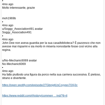
•
4mo ago
Molto interessante, grazie
moh1969b
•
4mo ago
u/Soggy_Association491 avatar
Soggy_Association491
•
4mo ago
John Dee non aveva guardia per la sua casa/biblioteca? È pazzesco che non
avesse mai risparmi e sia morto in miseria nonostante fosse così vicino alla
regina.
u/No-Mechanic6069 avatar
No-Mechanic6069
•
4mo ago
Ha fatto piuttosto una figura da porco nella sua carriera successiva. È pietoso,
strano e divertente.
https://open.spotify.com/episode/2TGbnjgtUsCoyywv70Xj3c
https://www.reddit.com/r/history/commen ... ind/?tl=it