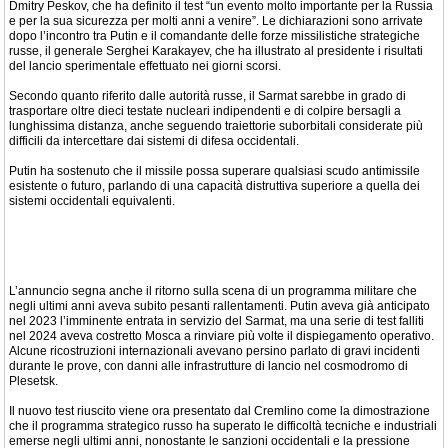
Dmitry Peskov, che ha definito il test “un evento molto importante per la Russia
e per la sua sicurezza per molti anni a venire”. Le dichiarazioni sono arrivate
dopo l’incontro tra Putin e il comandante delle forze missilistiche strategiche
russe, il generale Serghei Karakayev, che ha illustrato al presidente i risultati
del lancio sperimentale effettuato nei giorni scorsi.
Secondo quanto riferito dalle autorità russe, il Sarmat sarebbe in grado di
trasportare oltre dieci testate nucleari indipendenti e di colpire bersagli a
lunghissima distanza, anche seguendo traiettorie suborbitali considerate più
difficili da intercettare dai sistemi di difesa occidentali.
Putin ha sostenuto che il missile possa superare qualsiasi scudo antimissile
esistente o futuro, parlando di una capacità distruttiva superiore a quella dei
sistemi occidentali equivalenti.
L’annuncio segna anche il ritorno sulla scena di un programma militare che
negli ultimi anni aveva subito pesanti rallentamenti. Putin aveva già anticipato
nel 2023 l’imminente entrata in servizio del Sarmat, ma una serie di test falliti
nel 2024 aveva costretto Mosca a rinviare più volte il dispiegamento operativo.
Alcune ricostruzioni internazionali avevano persino parlato di gravi incidenti
durante le prove, con danni alle infrastrutture di lancio nel cosmodromo di
Plesetsk.
Il nuovo test riuscito viene ora presentato dal Cremlino come la dimostrazione
che il programma strategico russo ha superato le difficoltà tecniche e industriali
emerse negli ultimi anni, nonostante le sanzioni occidentali e la pressione