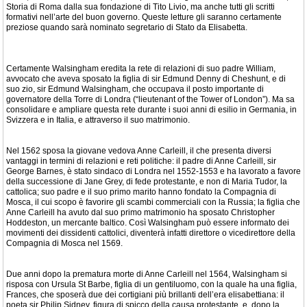
Storia di Roma dalla sua fondazione di Tito Livio, ma anche tutti gli scritti
formativi nell’arte del buon governo. Queste letture gli saranno certamente
preziose quando sarà nominato segretario di Stato da Elisabetta.
Certamente Walsingham eredita la rete di relazioni di suo padre William,
avvocato che aveva sposato la figlia di sir Edmund Denny di Cheshunt, e di
suo zio, sir Edmund Walsingham, che occupava il posto importante di
governatore della Torre di Londra (“lieutenant of the Tower of London”). Ma sa
consolidare e ampliare questa rete durante i suoi anni di esilio in Germania, in
Svizzera e in Italia, e attraverso il suo matrimonio.
Nel 1562 sposa la giovane vedova Anne Carleill, il che presenta diversi
vantaggi in termini di relazioni e reti politiche: il padre di Anne Carleill, sir
George Barnes, è stato sindaco di Londra nel 1552-1553 e ha lavorato a favore
della successione di Jane Grey, di fede protestante, e non di Maria Tudor, la
cattolica; suo padre e il suo primo marito hanno fondato la Compagnia di
Mosca, il cui scopo è favorire gli scambi commerciali con la Russia; la figlia che
Anne Carleill ha avuto dal suo primo matrimonio ha sposato Christopher
Hoddeston, un mercante baltico. Così Walsingham può essere informato dei
movimenti dei dissidenti cattolici, diventerà infatti direttore o vicedirettore della
Compagnia di Mosca nel 1569.
Due anni dopo la prematura morte di Anne Carleill nel 1564, Walsingham si
risposa con Ursula St Barbe, figlia di un gentiluomo, con la quale ha una figlia,
Frances, che sposerà due dei cortigiani più brillanti dell’era elisabettiana: il
poeta sir Philip Sidney, figura di spicco della causa protestante, e, dopo la