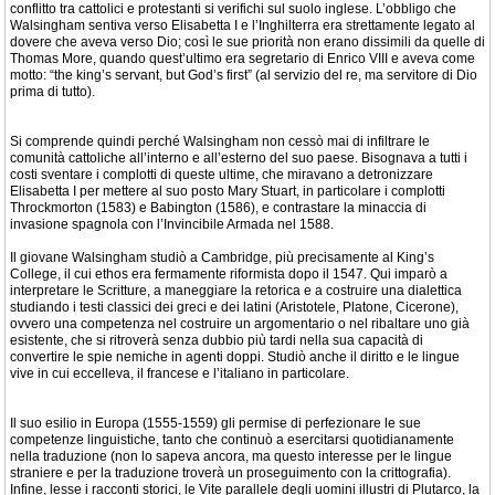
conflitto tra cattolici e protestanti si verifichi sul suolo inglese. L’obbligo che
Walsingham sentiva verso Elisabetta I e l’Inghilterra era strettamente legato al
dovere che aveva verso Dio; così le sue priorità non erano dissimili da quelle di
Thomas More, quando quest’ultimo era segretario di Enrico VIII e aveva come
motto: “the king’s servant, but God’s first” (al servizio del re, ma servitore di Dio
prima di tutto).
Si comprende quindi perché Walsingham non cessò mai di infiltrare le
comunità cattoliche all’interno e all’esterno del suo paese. Bisognava a tutti i
costi sventare i complotti di queste ultime, che miravano a detronizzare
Elisabetta I per mettere al suo posto Mary Stuart, in particolare i complotti
Throckmorton (1583) e Babington (1586), e contrastare la minaccia di
invasione spagnola con l’Invincibile Armada nel 1588.
Il giovane Walsingham studiò a Cambridge, più precisamente al King’s
College, il cui ethos era fermamente riformista dopo il 1547. Qui imparò a
interpretare le Scritture, a maneggiare la retorica e a costruire una dialettica
studiando i testi classici dei greci e dei latini (Aristotele, Platone, Cicerone),
ovvero una competenza nel costruire un argomentario o nel ribaltare uno già
esistente, che si ritroverà senza dubbio più tardi nella sua capacità di
convertire le spie nemiche in agenti doppi. Studiò anche il diritto e le lingue
vive in cui eccelleva, il francese e l’italiano in particolare.
Il suo esilio in Europa (1555-1559) gli permise di perfezionare le sue
competenze linguistiche, tanto che continuò a esercitarsi quotidianamente
nella traduzione (non lo sapeva ancora, ma questo interesse per le lingue
straniere e per la traduzione troverà un proseguimento con la crittografia).
Infine, lesse i racconti storici, le Vite parallele degli uomini illustri di Plutarco, la