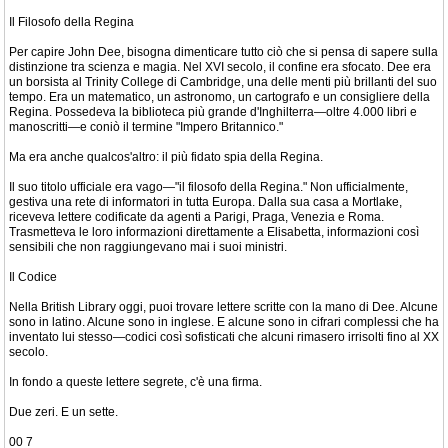
Il Filosofo della Regina
Per capire John Dee, bisogna dimenticare tutto ciò che si pensa di sapere sulla
distinzione tra scienza e magia. Nel XVI secolo, il confine era sfocato. Dee era
un borsista al Trinity College di Cambridge, una delle menti più brillanti del suo
tempo. Era un matematico, un astronomo, un cartografo e un consigliere della
Regina. Possedeva la biblioteca più grande d'Inghilterra—oltre 4.000 libri e
manoscritti—e coniò il termine "Impero Britannico."
Ma era anche qualcos'altro: il più fidato spia della Regina.
Il suo titolo ufficiale era vago—"il filosofo della Regina." Non ufficialmente,
gestiva una rete di informatori in tutta Europa. Dalla sua casa a Mortlake,
riceveva lettere codificate da agenti a Parigi, Praga, Venezia e Roma.
Trasmetteva le loro informazioni direttamente a Elisabetta, informazioni così
sensibili che non raggiungevano mai i suoi ministri.
Il Codice
Nella British Library oggi, puoi trovare lettere scritte con la mano di Dee. Alcune
sono in latino. Alcune sono in inglese. E alcune sono in cifrari complessi che ha
inventato lui stesso—codici così sofisticati che alcuni rimasero irrisolti fino al XX
secolo.
In fondo a queste lettere segrete, c'è una firma.
Due zeri. E un sette.
00 7