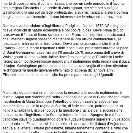
morte di quest’ultimo, il conte di Essex, che per un certo periodo fu il favorito
della regina Elisabetta I. Le scelte di Walsingham, per sé e per sua figlia,
testimoniano la sua solida fede protestante, la sua vicinanza alla sfera politica
e agli ambienti aristocratici, e il suo interesse per le relazioni internazionali.
Nominato ambasciatore d’Inghilterra a Parigi alla fine del 1570, Walsingham
riceve incarichi di natura economica e politico-religiosa. Deve prima di tutto
preservare il flusso di libero scambio tra la Francia e l’Inghilterra, assicurarsi
che i mercanti inglesi possano mantenere le loro attività commerciali e, se
necessario, intervenire in loro favore. Deve anche assicurarsi che il re di
Francia Carlo IX faccia rispettare i diritti ottenuti dai protestanti durante la pace
di Saint-Germain-en-Laye, firmata l’8 agosto 1570, poco prima dell’arrivo di
Walsingham all’ambasciata. Infine deve farsi portavoce di Elisabetta I nelle
negoziazioni politico-religiose riguardanti il matrimonio della regina con il duca
d’Anjou. Walsingham probabilmente non ha alcuna voglia di vedere diventare
re d’Inghilterra questo giovane effeminato di appena diciannove anni,
Elisabetta I ne ha trentasette – che ha preso parte contro gli Ugonotti.
Ma lo stratega politico in lui riconosce la necessità di questo matrimonio: il
duca d’Anjou non sarebbe più sotto l’influenza del duca di Guisa che radunava
i sostenitori di Maria Stuart con l’obiettivo di detronizzare Elisabetta I per
mettere al suo posto la regina di Scozia, di fede cattolica; potrebbe dare un
figlio a Elisabetta I, risolvendo così la questione cruciale della successione;
l’alleanza tra l’Inghilterra e la Francia indebolirebbe la Spagna, le cui forze
cattoliche stavano guadagnando potere. Tuttavia bisogna superare un ostacolo
importante: se Elisabetta I si dice pronta ad accettare che il duca d’Anjou non
segua alla lettera il rituale protestante, rimane fortemente contraria al fatto che
possa praticare il culto cattolico in Inghilterra, poiché ciò creerebbe un