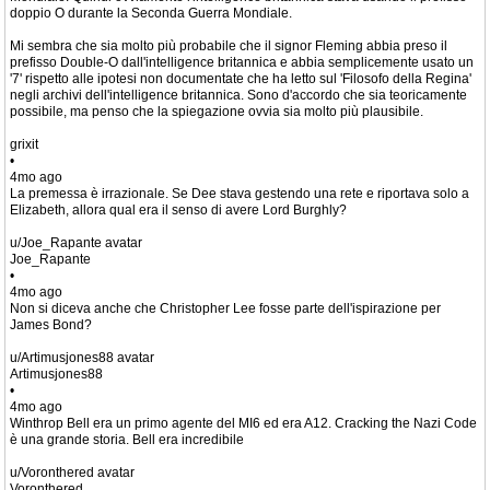
doppio O durante la Seconda Guerra Mondiale.
Mi sembra che sia molto più probabile che il signor Fleming abbia preso il
prefisso Double-O dall'intelligence britannica e abbia semplicemente usato un
'7' rispetto alle ipotesi non documentate che ha letto sul 'Filosofo della Regina'
negli archivi dell'intelligence britannica. Sono d'accordo che sia teoricamente
possibile, ma penso che la spiegazione ovvia sia molto più plausibile.
grixit
•
4mo ago
La premessa è irrazionale. Se Dee stava gestendo una rete e riportava solo a
Elizabeth, allora qual era il senso di avere Lord Burghly?
u/Joe_Rapante avatar
Joe_Rapante
•
4mo ago
Non si diceva anche che Christopher Lee fosse parte dell'ispirazione per
James Bond?
u/Artimusjones88 avatar
Artimusjones88
•
4mo ago
Winthrop Bell era un primo agente del MI6 ed era A12. Cracking the Nazi Code
è una grande storia. Bell era incredibile
u/Voronthered avatar
Voronthered