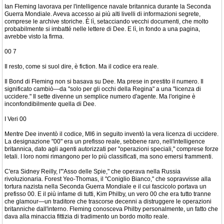
Ian Fleming lavorava per l'intelligence navale britannica durante la Seconda
Guerra Mondiale. Aveva accesso ai più alti livelli di informazioni segrete,
comprese le archive storiche. È lì, setacciando vecchi documenti, che molto
probabilmente si imbatté nelle lettere di Dee. E lì, in fondo a una pagina,
avrebbe visto la firma.
00 7
Il resto, come si suol dire, è fiction. Ma il codice era reale.
Il Bond di Fleming non si basava su Dee. Ma prese in prestito il numero. Il
significato cambiò—da "solo per gli occhi della Regina" a una "licenza di
uccidere." Il sette divenne un semplice numero d'agente. Ma l'origine è
inconfondibilmente quella di Dee.
I Veri 00
Mentre Dee inventò il codice, MI6 in seguito inventò la vera licenza di uccidere.
La designazione "00" era un prefisso reale, sebbene raro, nell'intelligence
britannica, dato agli agenti autorizzati per "operazioni speciali," comprese forze
letali. I loro nomi rimangono per lo più classificati, ma sono emersi frammenti.
C'era Sidney Reilly, l'"Asso delle Spie," che operava nella Russia
rivoluzionaria. Forest Yeo-Thomas, il "Coniglio Bianco," che sopravvisse alla
tortura nazista nella Seconda Guerra Mondiale e il cui fascicolo portava un
prefisso 00. E il più infame di tutti, Kim Philby, un vero 00 che era tutto tranne
che glamour—un traditore che trascorse decenni a distruggere le operazioni
britanniche dall'interno. Fleming conosceva Philby personalmente, un fatto che
dava alla minaccia fittizia di tradimento un bordo molto reale.