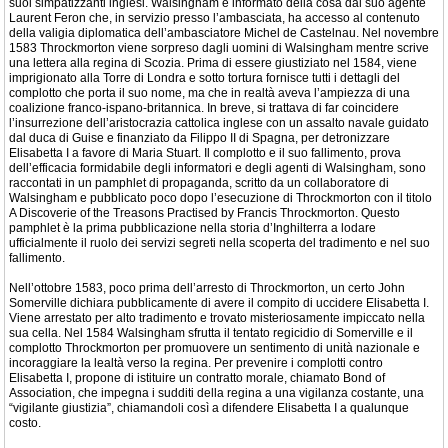
suoi simpatizzanti inglesi. Walsingham è informato della cosa dal suo agente
Laurent Feron che, in servizio presso l’ambasciata, ha accesso al contenuto
della valigia diplomatica dell’ambasciatore Michel de Castelnau. Nel novembre
1583 Throckmorton viene sorpreso dagli uomini di Walsingham mentre scrive
una lettera alla regina di Scozia. Prima di essere giustiziato nel 1584, viene
imprigionato alla Torre di Londra e sotto tortura fornisce tutti i dettagli del
complotto che porta il suo nome, ma che in realtà aveva l’ampiezza di una
coalizione franco-ispano-britannica. In breve, si trattava di far coincidere
l’insurrezione dell’aristocrazia cattolica inglese con un assalto navale guidato
dal duca di Guise e finanziato da Filippo II di Spagna, per detronizzare
Elisabetta I a favore di Maria Stuart. Il complotto e il suo fallimento, prova
dell’efficacia formidabile degli informatori e degli agenti di Walsingham, sono
raccontati in un pamphlet di propaganda, scritto da un collaboratore di
Walsingham e pubblicato poco dopo l’esecuzione di Throckmorton con il titolo
A Discoverie of the Treasons Practised by Francis Throckmorton. Questo
pamphlet è la prima pubblicazione nella storia d’Inghilterra a lodare
ufficialmente il ruolo dei servizi segreti nella scoperta del tradimento e nel suo
fallimento.
Nell’ottobre 1583, poco prima dell’arresto di Throckmorton, un certo John
Somerville dichiara pubblicamente di avere il compito di uccidere Elisabetta I.
Viene arrestato per alto tradimento e trovato misteriosamente impiccato nella
sua cella. Nel 1584 Walsingham sfrutta il tentato regicidio di Somerville e il
complotto Throckmorton per promuovere un sentimento di unità nazionale e
incoraggiare la lealtà verso la regina. Per prevenire i complotti contro
Elisabetta I, propone di istituire un contratto morale, chiamato Bond of
Association, che impegna i sudditi della regina a una vigilanza costante, una
“vigilante giustizia”, chiamandoli così a difendere Elisabetta I a qualunque
costo.