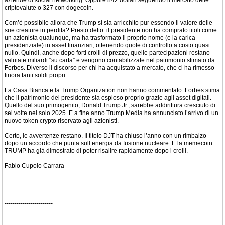
aziende di social networking. Oppure 842 dollari seguendo il mercato delle
criptovalute o 327 con dogecoin.
Com’è possibile allora che Trump si sia arricchito pur essendo il valore delle
sue creature in perdita? Presto detto: il presidente non ha comprato titoli come
un azionista qualunque, ma ha trasformato il proprio nome (e la carica
presidenziale) in asset finanziari, ottenendo quote di controllo a costo quasi
nullo. Quindi, anche dopo forti crolli di prezzo, quelle partecipazioni restano
valutate miliardi “su carta” e vengono contabilizzate nel patrimonio stimato da
Forbes. Diverso il discorso per chi ha acquistato a mercato, che ci ha rimesso
finora tanti soldi propri.
La Casa Bianca e la Trump Organization non hanno commentato. Forbes stima
che il patrimonio del presidente sia esploso proprio grazie agli asset digitali.
Quello del suo primogenito, Donald Trump Jr., sarebbe addirittura cresciuto di
sei volte nel solo 2025. E a fine anno Trump Media ha annunciato l’arrivo di un
nuovo token crypto riservato agli azionisti.
Certo, le avvertenze restano. Il titolo DJT ha chiuso l’anno con un rimbalzo
dopo un accordo che punta sull’energia da fusione nucleare. E la memecoin
TRUMP ha già dimostrato di poter risalire rapidamente dopo i crolli.
Fabio Cupolo Carrara
------------------------