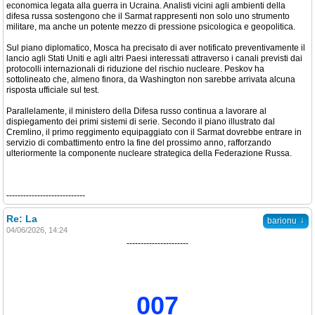
economica legata alla guerra in Ucraina. Analisti vicini agli ambienti della
difesa russa sostengono che il Sarmat rappresenti non solo uno strumento
militare, ma anche un potente mezzo di pressione psicologica e geopolitica.
Sul piano diplomatico, Mosca ha precisato di aver notificato preventivamente il
lancio agli Stati Uniti e agli altri Paesi interessati attraverso i canali previsti dai
protocolli internazionali di riduzione del rischio nucleare. Peskov ha
sottolineato che, almeno finora, da Washington non sarebbe arrivata alcuna
risposta ufficiale sul test.
Parallelamente, il ministero della Difesa russo continua a lavorare al
dispiegamento dei primi sistemi di serie. Secondo il piano illustrato dal
Cremlino, il primo reggimento equipaggiato con il Sarmat dovrebbe entrare in
servizio di combattimento entro la fine del prossimo anno, rafforzando
ulteriormente la componente nucleare strategica della Federazione Russa.
----------------------------
Re: La
↓
barionu
04/06/2026, 14:24
----------------------
007