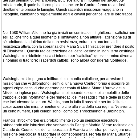
del suo seminario, William Allen, istituisce allora il modello del sacerdote
missionario, il quale ha il compito di rilanciare la Controriforma recandosi
direttamente presso le famiglie. Questi sacerdoti missionari viaggiano in
incognito, cambiando regolarmente abiti e cavalli per cancellare le loro tracce.
Nel 1580 William Allen ne ha già inviati un centinaio in Inghilterra. I cattolici non
esiliati, che fino a quel momento si limitavano a non attirare l’attenzione su di
sé adottando la dottrina della non resistenza, entrano in una forma di
resistenza attiva, con la speranza che Maria Stuart finisca per prendere il posto
di Elisabetta I. Questa radicalizzazione del cattolicesimo in Inghilterra costringe
Walsingham a ridefinire cosa si intenda per “cattolico”: questo termine diventa
sinonimo di traditore; i sacerdoti cattolici sono allora considerati fuorilegge.
Walsingham si impegna a infiltrare le comunità cattoliche, per arrestare i
missionari che vi diffondono i semi di una nuova Controriforma e scoprire gli
agenti cripto-cattolici che operano per conto di Maria Stuart. L’arrivo della
Missione inglese porta Walsingham nei meandri oscuri dei complotti e delle
trappole, degli informatori e dei rinnegati, dei messaggi cifrati e delle pratiche
che includevano la tortura. Walsingham fa tutto il possibile per far fallire le
cospirazioni che mirano nientemeno che alla vita della sua regina. Ne sventa
un certo numero, i più celebri sono i complotti Throckmorton e Babington.
Francis Throckmorton era probabilmente solo un semplice esecutore,
obbedendo alle istruzioni che venivano da Parigi e Madrid. Viene reclutato da
Claude de Courcelles, dell’ambasciata di Francia a Londra, per svolgere una
missione pericolosa: trasportare la corrispondenza segreta tra Maria Stuart e i