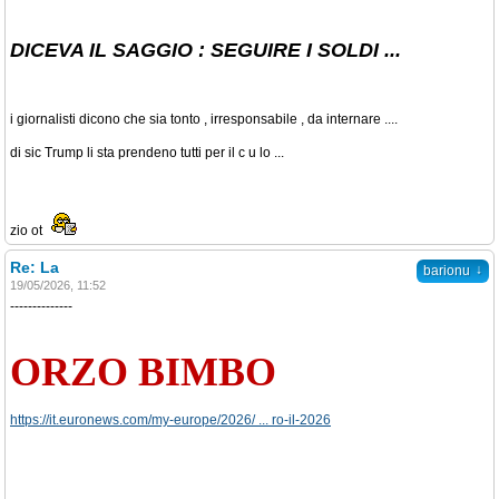
DICEVA IL SAGGIO : SEGUIRE I SOLDI ...
i giornalisti dicono che sia tonto , irresponsabile , da internare ....
di sic Trump li sta prendeno tutti per il c u lo ...
zio ot
Re: La
↓
barionu
19/05/2026, 11:52
--------------
ORZO BIMBO
https://it.euronews.com/my-europe/2026/ ... ro-il-2026