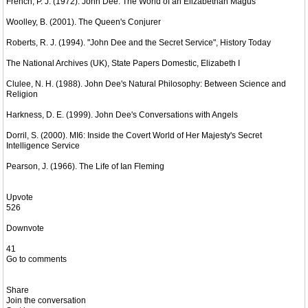
French, P. J. (1972). John Dee: The World of an Elizabethan Magus
Woolley, B. (2001). The Queen's Conjurer
Roberts, R. J. (1994). "John Dee and the Secret Service", History Today
The National Archives (UK), State Papers Domestic, Elizabeth I
Clulee, N. H. (1988). John Dee's Natural Philosophy: Between Science and
Religion
Harkness, D. E. (1999). John Dee's Conversations with Angels
Dorril, S. (2000). MI6: Inside the Covert World of Her Majesty's Secret
Intelligence Service
Pearson, J. (1966). The Life of Ian Fleming
Upvote
526
Downvote
41
Go to comments
Share
Join the conversation