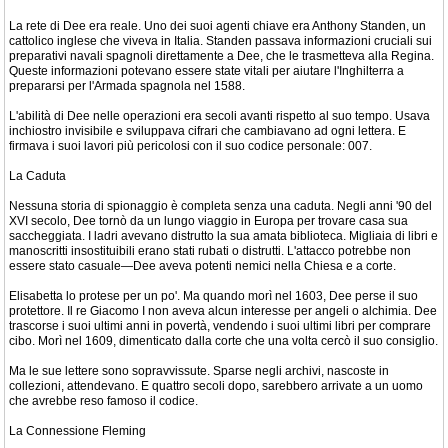
La rete di Dee era reale. Uno dei suoi agenti chiave era Anthony Standen, un
cattolico inglese che viveva in Italia. Standen passava informazioni cruciali sui
preparativi navali spagnoli direttamente a Dee, che le trasmetteva alla Regina.
Queste informazioni potevano essere state vitali per aiutare l'Inghilterra a
prepararsi per l'Armada spagnola nel 1588.
L'abilità di Dee nelle operazioni era secoli avanti rispetto al suo tempo. Usava
inchiostro invisibile e sviluppava cifrari che cambiavano ad ogni lettera. E
firmava i suoi lavori più pericolosi con il suo codice personale: 007.
La Caduta
Nessuna storia di spionaggio è completa senza una caduta. Negli anni '90 del
XVI secolo, Dee tornò da un lungo viaggio in Europa per trovare casa sua
saccheggiata. I ladri avevano distrutto la sua amata biblioteca. Migliaia di libri e
manoscritti insostituibili erano stati rubati o distrutti. L'attacco potrebbe non
essere stato casuale—Dee aveva potenti nemici nella Chiesa e a corte.
Elisabetta lo protese per un po'. Ma quando morì nel 1603, Dee perse il suo
protettore. Il re Giacomo I non aveva alcun interesse per angeli o alchimia. Dee
trascorse i suoi ultimi anni in povertà, vendendo i suoi ultimi libri per comprare
cibo. Morì nel 1609, dimenticato dalla corte che una volta cercò il suo consiglio.
Ma le sue lettere sono sopravvissute. Sparse negli archivi, nascoste in
collezioni, attendevano. E quattro secoli dopo, sarebbero arrivate a un uomo
che avrebbe reso famoso il codice.
La Connessione Fleming