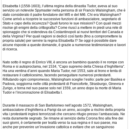
Elisabetta I (1558-1603), l’ultima regina della dinastia Tudor, aveva al suo
servizio un notevole Spymaster nella persona di sir Francis Walsingham, che è
stato considerato il padre fondatore del MI5 e del MI6. Chi era Walsingham?
Come arrivò a ricoprire le successive funzioni di ambasciatore, segretario di
Stato e capo della sicurezza? Quali furono le sue missioni? Con quali mezzi
risolse gli enigmi della crittografia? Come riuscì a mettere in piedi una rete di
spionaggio che si estendeva da Costantinopoli ai nuovi territori del Canada e
della Virginia? Per quali ragioni si dedicò così tanto (fino a compromettere la
propria salute) per servire la regina Elisabetta I? Se oggi è possibile dare
alcune risposte a queste domande, è grazie a numerose testimonianze e lavori
di ricerca.
Nato sotto il regno di Enrico VIII, è ancora un bambino quando il re rompe con
Roma e si autoproclama, nel 1534, “Capo supremo della Chiesa d’Inghilterra”.
Ha una ventina d’anni quando Maria Tudor, nel 1553, sale al trono e tenta di
restaurare il cattolicesimo, facendo perseguitare numerosi protestanti.
Rifiutando ogni compromesso, Walsingham sceglie l’esilio: parte per Basilea e
Padova, soggiorna nelle città protestanti di Francoforte, Strasburgo, Ginevra e
Zurigo, e torna nel suo paese solo nel 1559, un anno dopo la morte di Maria
Tudor e l’incoronazione di Elisabetta I.
Durante il massacro di San Bartolomeo nell’agosto 1572, Walsingham,
ambasciatore d’Inghilterra a Parigi da un anno, accoglie a rischio della propria
vita i protestanti inglesi terrorizzati che cercano rifugio presso l’ambasciata. Ne
resta duramente segnato. Se rimane al servizio della Corona fino alla fine dei
suoi giorni, è certamente per lealtà verso la sua regina e il suo paese, ma
anche per prevenire un’invasione cattolica e evitare che un sanguinoso