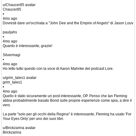
u/Chaucer85 avatar
Chaucer85
•
4mo ago
Dovresti dare un'occhiata a "John Dee and the Empire of Angels" di Jason Louv
pauljahs
•
4mo ago
Quanto è interessante, grazie!
Silvermagi
•
4mo ago
Ho letto tutto questo con la voce di Aaron Mahnke del podcast Lore.
u/grim_tales1 avatar
grim_tales1
•
4mo ago
Quello è stato sicuramente un post interessante, OP. Penso che Ian Fleming
abbia probabilmente basato Bond sulle proprie esperienze come spia, a dire il
vero.
La parte "solo per gli occhi della Regina" è interessante, Fleming ha usato 'For
Your Eyes Only' per uno dei suoi libri.
u/Brickzarina avatar
Brickzarina