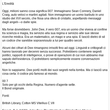
L'Eredità
Oggi, milioni sanno cosa significa 007. Immaginano Sean Connery, Daniel
Craig, auto veloci e martini agitati. Non immaginano un uomo barbuto in uno
studio del XVI secolo, che fissa una sfera di cristallo, aspettando messaggi
dagli angeli—o dalle spie.
Ma forse dovrebbero. John Dee, il vero 007, era un uomo che viveva al confine
tra scienza e magia, tra servizio alla sua regina e servizio alle sue stesse
ricerche mistica. Era un matematico, un mago e una spia. E lasciò dietro di sé
un codice che sarebbe sopravvissuto a lui per quattro secoli.
Alcuni dei cifrari di Dee rimangono irrisolti fino ad oggi. Linguisti e crittografi ci
hanno lavorato per decenni senza successo. Potrebbero contenere segreti
politici, rapporti di intelligence, o prove di operazioni di cui non abbiamo mai
saputo dell'esistenza. O potrebbero semplicemente essere conversazioni
angeliche.
Non lo sappiamo. Dee portò molti dei suoi segreti nella tomba. Ma ci lasciò una
cosa certa: il codice più famoso al mondo.
00 7
Solo per gli occhi della Regina. Numero d'agente sette.
Il Bond originale.
Fonti:
British Library, Cotton MS Vitellius C.VII