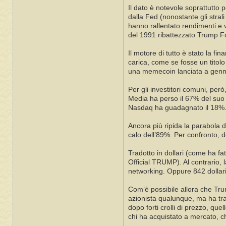
Il dato è notevole soprattutto p
dalla Fed (nonostante gli stral
hanno rallentato rendimenti e 
del 1991 ribattezzato Trump F
Il motore di tutto è stato la fi
carica, come se fosse un titolo
una memecoin lanciata a genn
Per gli investitori comuni, però
Media ha perso il 67% del suo v
Nasdaq ha guadagnato il 18%
Ancora più ripida la parabola 
calo dell’89%. Per confronto, d
Tradotto in dollari (come ha fa
Official TRUMP). Al contrario, 
networking. Oppure 842 dollari
Com’è possibile allora che Trum
azionista qualunque, ma ha tras
dopo forti crolli di prezzo, qu
chi ha acquistato a mercato, ch