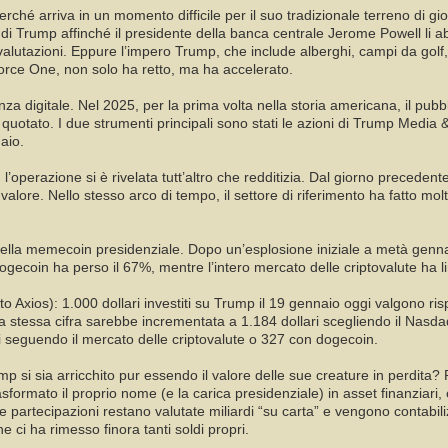
erché arriva in un momento difficile per il suo tradizionale terreno di gioc
i di Trump affinché il presidente della banca centrale Jerome Powell li ab
valutazioni. Eppure l’impero Trump, che include alberghi, campi da golf
orce One, non solo ha retto, ma ha accelerato.
nanza digitale. Nel 2025, per la prima volta nella storia americana, il pubb
 quotato. I due strumenti principali sono stati le azioni di Trump Media
aio.
, l’operazione si è rivelata tutt’altro che redditizia. Dal giorno precedent
alore. Nello stesso arco di tempo, il settore di riferimento ha fatto mol
.
della memecoin presidenziale. Dopo un’esplosione iniziale a metà genna
ogecoin ha perso il 67%, mentre l’intero mercato delle criptovalute ha li
tto Axios): 1.000 dollari investiti su Trump il 19 gennaio oggi valgono r
la stessa cifra sarebbe incrementata a 1.184 dollari scegliendo il Nasdaq
 seguendo il mercato delle criptovalute o 327 con dogecoin.
p si sia arricchito pur essendo il valore delle sue creature in perdita? 
formato il proprio nome (e la carica presidenziale) in asset finanziari,
elle partecipazioni restano valutate miliardi “su carta” e vengono contabi
e ci ha rimesso finora tanti soldi propri.