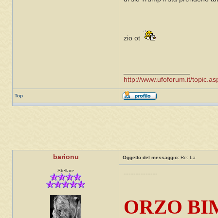
zio ot
_________________
http://www.ufoforum.it/topic
Top
barionu
Oggetto del messaggio:
Re: La
Stellare
--------------
ORZO BI