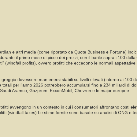
ardian e altri media (come riportato da Quote Business e Fortune) indi
urante il primo mese di picco dei prezzi, con il barile sopra i 100 dollari.
i" (windfall profits), ovvero profitti che eccedono le normali aspettative
 greggio dovessero mantenersi stabili su livelli elevati (intorno ai 100 d
a totali per l'anno 2026 potrebbero accumularsi fino a 234 miliardi di dol
ano Saudi Aramco, Gazprom, ExxonMobil, Chevron e le major europee.
itti avvengono in un contesto in cui i consumatori affrontano costi elevat
ofitti (windfall taxes).Le stime fornite sono basate su analisi di ONG e t