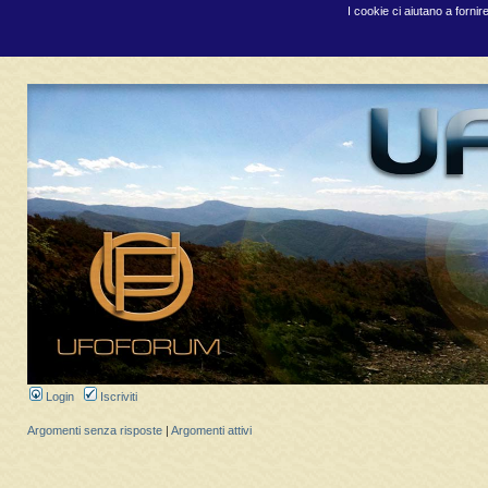
I cookie ci aiutano a fornir
Login
Iscriviti
Argomenti senza risposte
|
Argomenti attivi