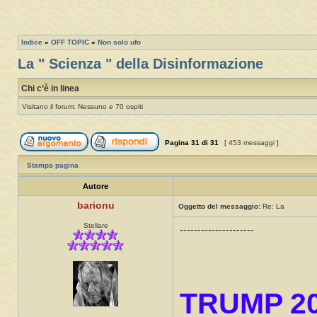
Indice
»
OFF TOPIC
»
Non solo ufo
La " Scienza " della Disinformazione
Chi c’è in linea
Visitano il forum: Nessuno e 70 ospiti
Pagina
31
di
31
[ 453 messaggi ]
Stampa pagina
Autore
barionu
Oggetto del messaggio:
Re: La
Stellare
---------------------
TRUMP 2