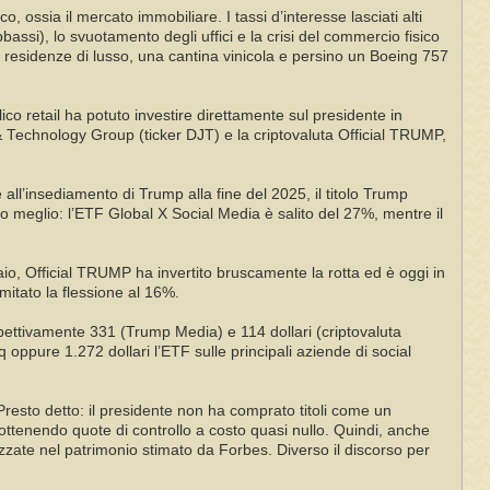
o, ossia il mercato immobiliare. I tassi d’interesse lasciati alti
bassi), lo svuotamento degli uffici e la crisi del commercio fisico
, residenze di lusso, una cantina vinicola e persino un Boeing 757
lico retail ha potuto investire direttamente sul presidente in
 & Technology Group (ticker DJT) e la criptovaluta Official TRUMP,
e all’insediamento di Trump alla fine del 2025, il titolo Trump
to meglio: l’ETF Global X Social Media è salito del 27%, mentre il
io, Official TRUMP ha invertito bruscamente la rotta ed è oggi in
mitato la flessione al 16%.
ispettivamente 331 (Trump Media) e 114 dollari (criptovaluta
 oppure 1.272 dollari l’ETF sulle principali aziende di social
Presto detto: il presidente non ha comprato titoli come un
 ottenendo quote di controllo a costo quasi nullo. Quindi, anche
lizzate nel patrimonio stimato da Forbes. Diverso il discorso per