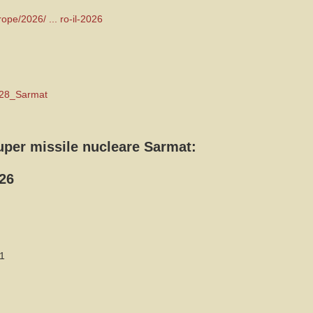
ope/2026/ ... ro-il-2026
S-28_Sarmat
uper missile nucleare Sarmat:
026
51