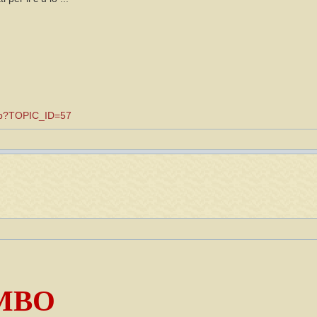
.asp?TOPIC_ID=57
MBO