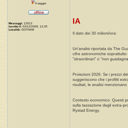
Il saggio
IA
Messaggi:
12613
Iscritto il:
03/12/2008, 13:35
Località:
GOTHAM
Il dato dei 30 milioni/ora:
Un'analisi riportata da The Gu
cifre astronomiche soprattutto d
"straordinari" o "non guadagnat
Proiezioni 2026: Se i prezzi del
suggeriscono che i profitti extr
risultati, le analisi menzion
Contesto economico: Questi prof
sulla tassazione degli extra-pr
Rystad Energy.