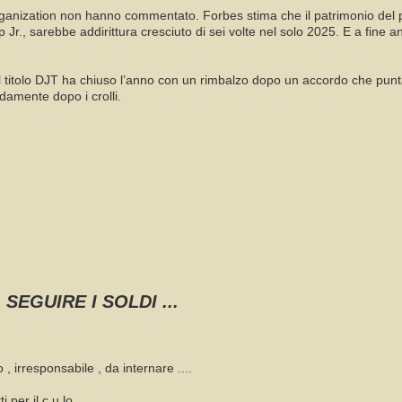
nization non hanno commentato. Forbes stima che il patrimonio del pres
Jr., sarebbe addirittura cresciuto di sei volte nel solo 2025. E a fine
Il titolo DJT ha chiuso l’anno con un rimbalzo dopo un accordo che pu
idamente dopo i crolli.
 SEGUIRE I SOLDI ...
o , irresponsabile , da internare ....
 per il c u lo ...