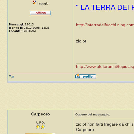
Il saggio
" LA TERRA DEI
Messaggi:
12613
http://laterradeifuochi.ning.co
Iscritto il:
03/12/2008, 13:35
Località:
GOTHAM
zio ot
_________________
http://www.ufoforum.it/topic
Top
Carpeoro
Oggetto del messaggio:
U.F.O.
zio ot non farti fregare da chi s
Carpeoro