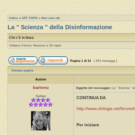
Indice
»
OFF TOPIC
»
Non solo ufo
La " Scienza " della Disinformazione
Chi c’è in linea
Visitano il forum: Nessuno e 26 ospiti
Pagina
1
di
31
[ 453 messaggi ]
Stampa pagina
Autore
barionu
Oggetto del messaggio:
La " Scienza " d
Stellare
CONTINUA DA
http://www.ufologia.net/forum/
Per iniziare