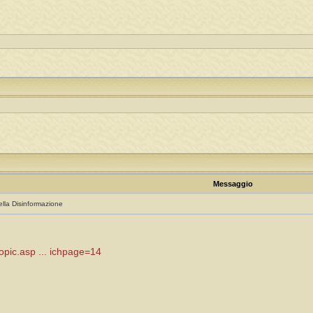
Messaggio
ella Disinformazione
topic.asp ... ichpage=14