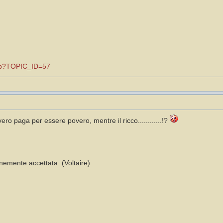
.asp?TOPIC_ID=57
ero paga per essere povero, mentre il ricco............!?
emente accettata. (Voltaire)