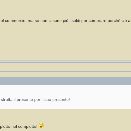
a del commercio, ma se non ci sono più i soldi per comprare perchè c'è a
 sfrutta il presente per il suo presente!
plotto nel complotto!