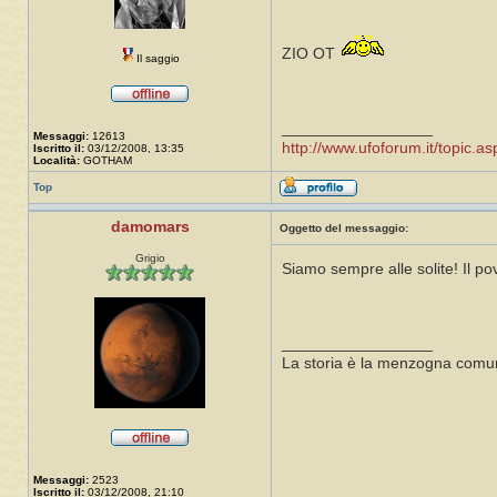
ZIO OT
Il saggio
_________________
Messaggi:
12613
http://www.ufoforum.it/topic
Iscritto il:
03/12/2008, 13:35
Località:
GOTHAM
Top
damomars
Oggetto del messaggio:
Grigio
Siamo sempre alle solite! Il pov
_________________
La storia è la menzogna comun
Messaggi:
2523
Iscritto il:
03/12/2008, 21:10