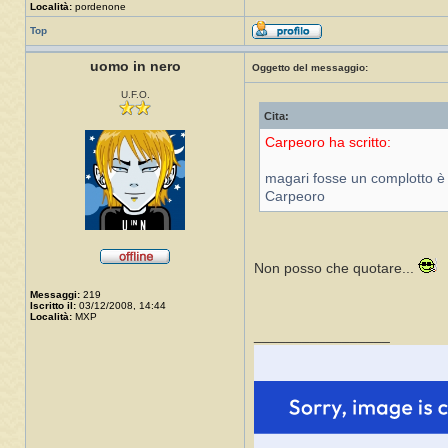
Località:
pordenone
Top
uomo in nero
Oggetto del messaggio:
U.F.O.
Cita:
Carpeoro ha scritto:
magari fosse un complotto è 
Carpeoro
Non posso che quotare...
Messaggi:
219
Iscritto il:
03/12/2008, 14:44
Località:
MXP
_________________