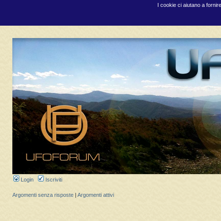
I cookie ci aiutano a fornir
Login
Iscriviti
Argomenti senza risposte
|
Argomenti attivi