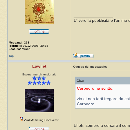
_________________
E' vero la pubblicità è l'anim
Messaggi:
213
Iscritto il:
03/12/2008, 20:38
Località:
Milano
Top
Lawliet
Oggetto del messaggio:
Essere Interdimensionale
Cita:
Carpeoro ha scritto:
zio ot non farti fregare da chi
Carpeoro
Viral Marketing Discoverer!
Eheh, sempre a cercare il com