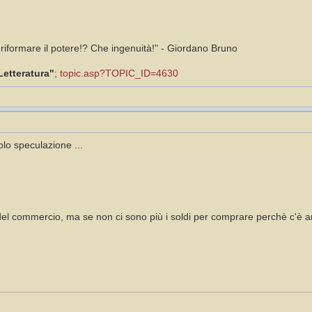
i riformare il potere!? Che ingenuità!" - Giordano Bruno
Letteratura"
;
topic.asp?TOPIC_ID=4630
lo speculazione ...
a del commercio, ma se non ci sono più i soldi per comprare perchè c'è a