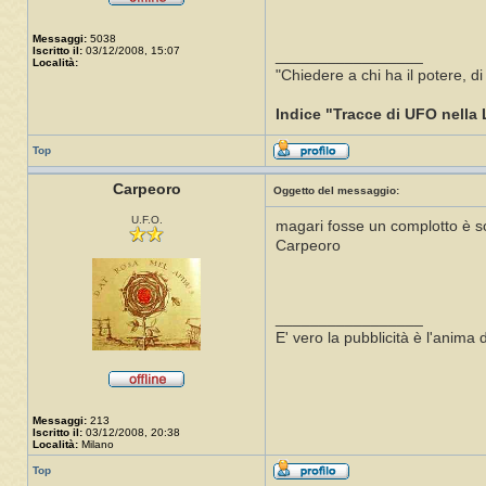
Messaggi:
5038
Iscritto il:
03/12/2008, 15:07
_________________
Località:
"Chiedere a chi ha il potere, d
Indice "Tracce di UFO nella 
Top
Carpeoro
Oggetto del messaggio:
U.F.O.
magari fosse un complotto è so
Carpeoro
_________________
E' vero la pubblicità è l'anim
Messaggi:
213
Iscritto il:
03/12/2008, 20:38
Località:
Milano
Top