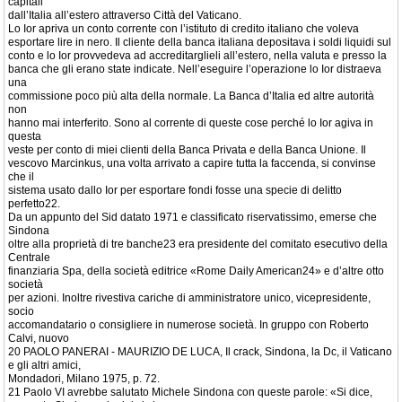
capitali
dall’Italia all’estero attraverso Città del Vaticano.
Lo Ior apriva un conto corrente con l’istituto di credito italiano che voleva
esportare lire in nero. Il cliente della banca italiana depositava i soldi liquidi sul
conto e lo Ior provvedeva ad accreditarglieli all’estero, nella valuta e presso la
banca che gli erano state indicate. Nell’eseguire l’operazione lo Ior distraeva
una
commissione poco più alta della normale. La Banca d’Italia ed altre autorità
non
hanno mai interferito. Sono al corrente di queste cose perché lo Ior agiva in
questa
veste per conto di miei clienti della Banca Privata e della Banca Unione. Il
vescovo Marcinkus, una volta arrivato a capire tutta la faccenda, si convinse
che il
sistema usato dallo Ior per esportare fondi fosse una specie di delitto
perfetto22.
Da un appunto del Sid datato 1971 e classificato riservatissimo, emerse che
Sindona
oltre alla proprietà di tre banche23 era presidente del comitato esecutivo della
Centrale
finanziaria Spa, della società editrice «Rome Daily American24» e d’altre otto
società
per azioni. Inoltre rivestiva cariche di amministratore unico, vicepresidente,
socio
accomandatario o consigliere in numerose società. In gruppo con Roberto
Calvi, nuovo
20 PAOLO PANERAI - MAURIZIO DE LUCA, Il crack, Sindona, la Dc, il Vaticano
e gli altri amici,
Mondadori, Milano 1975, p. 72.
21 Paolo VI avrebbe salutato Michele Sindona con queste parole: «Si dice,