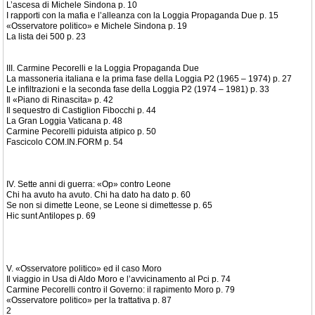
L’ascesa di Michele Sindona p. 10
I rapporti con la mafia e l’alleanza con la Loggia Propaganda Due p. 15
«Osservatore politico» e Michele Sindona p. 19
La lista dei 500 p. 23
III. Carmine Pecorelli e la Loggia Propaganda Due
La massoneria italiana e la prima fase della Loggia P2 (1965 – 1974) p. 27
Le infiltrazioni e la seconda fase della Loggia P2 (1974 – 1981) p. 33
Il «Piano di Rinascita» p. 42
Il sequestro di Castiglion Fibocchi p. 44
La Gran Loggia Vaticana p. 48
Carmine Pecorelli piduista atipico p. 50
Fascicolo COM.IN.FORM p. 54
IV. Sette anni di guerra: «Op» contro Leone
Chi ha avuto ha avuto. Chi ha dato ha dato p. 60
Se non si dimette Leone, se Leone si dimettesse p. 65
Hic sunt Antilopes p. 69
V. «Osservatore politico» ed il caso Moro
Il viaggio in Usa di Aldo Moro e l’avvicinamento al Pci p. 74
Carmine Pecorelli contro il Governo: il rapimento Moro p. 79
«Osservatore politico» per la trattativa p. 87
2