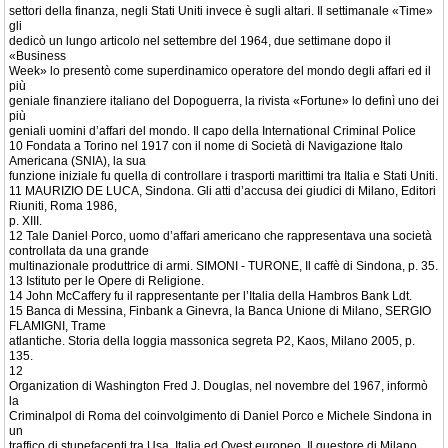
settori della finanza, negli Stati Uniti invece è sugli altari. Il settimanale «Time»
gli
dedicò un lungo articolo nel settembre del 1964, due settimane dopo il
«Business
Week» lo presentò come superdinamico operatore del mondo degli affari ed il
più
geniale finanziere italiano del Dopoguerra, la rivista «Fortune» lo definì uno dei
più
geniali uomini d’affari del mondo. Il capo della International Criminal Police
10 Fondata a Torino nel 1917 con il nome di Società di Navigazione Italo
Americana (SNIA), la sua
funzione iniziale fu quella di controllare i trasporti marittimi tra Italia e Stati Uniti.
11 MAURIZIO DE LUCA, Sindona. Gli atti d’accusa dei giudici di Milano, Editori
Riuniti, Roma 1986,
p. XIII.
12 Tale Daniel Porco, uomo d’affari americano che rappresentava una società
controllata da una grande
multinazionale produttrice di armi. SIMONI - TURONE, Il caffè di Sindona, p. 35.
13 Istituto per le Opere di Religione.
14 John McCaffery fu il rappresentante per l’Italia della Hambros Bank Ldt.
15 Banca di Messina, Finbank a Ginevra, la Banca Unione di Milano, SERGIO
FLAMIGNI, Trame
atlantiche. Storia della loggia massonica segreta P2, Kaos, Milano 2005, p.
135.
12
Organization di Washington Fred J. Douglas, nel novembre del 1967, informò
la
Criminalpol di Roma del coinvolgimento di Daniel Porco e Michele Sindona in
un
traffico di stupefacenti tra Usa, Italia ed Ovest europeo. Il questore di Milano