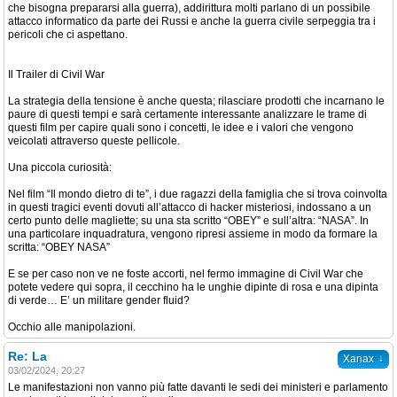
che bisogna prepararsi alla guerra), addirittura molti parlano di un possibile
attacco informatico da parte dei Russi e anche la guerra civile serpeggia tra i
pericoli che ci aspettano.
Il Trailer di Civil War
La strategia della tensione è anche questa; rilasciare prodotti che incarnano le
paure di questi tempi e sarà certamente interessante analizzare le trame di
questi film per capire quali sono i concetti, le idee e i valori che vengono
veicolati attraverso queste pellicole.
Una piccola curiosità:
Nel film “Il mondo dietro di te”, i due ragazzi della famiglia che si trova coinvolta
in questi tragici eventi dovuti all’attacco di hacker misteriosi, indossano a un
certo punto delle magliette; su una sta scritto “OBEY” e sull’altra: “NASA”. In
una particolare inquadratura, vengono ripresi assieme in modo da formare la
scritta: “OBEY NASA”
E se per caso non ve ne foste accorti, nel fermo immagine di Civil War che
potete vedere qui sopra, il cecchino ha le unghie dipinte di rosa e una dipinta
di verde… E’ un militare gender fluid?
Occhio alle manipolazioni.
Re: La
↓
Xanax
03/02/2024, 20:27
Le manifestazioni non vanno più fatte davanti le sedi dei ministeri e parlamento