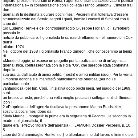
registrò, presso il tribunale di Roma, l’agenzia di stampa «Osservatore politico
internazionale» in collaborazione con il collega Franco Simeoni2. L’intesa fra i
due
giornalisti fu destinata a durare pochi mesi; Pecorelli mal tollerava d’essere
strumentalizzato dai Servizi segreti i quali, tramite i contatti di Simeoni con il
capo del
Sid Eugenio Henke e del controspionaggio Giuseppe Fioriani, gli avrebbero
passato le
notizie da pubblicare. Il giornalista lo scrisse direttamente nel numero di «Op»
dell’8
ottobre 1974:
Nell’ottobre del 1968 il giornalista Franco Simeoni, che conoscemmo ai tempi
di
«Mondo d’oggi», ci espose un progetto per la realizzazione di un’agenzia
giornalistica, contrassegnata con la sigla “Op”, che sarebbe stata confortata,
dopo la
sua uscita, dall’aiuto di amici politici (nostri) e amici militari (suoi). Per la verità
l’impresa editoriale si manifestò particolarmente onerosa (per noi) e
particolarmente
vantaggiosa (per lui). Così, l’iniziativa dopo pochi mesi, nel maggio del 1969,
subì
un brusco arresto, perché una volta meglio precisati i collegamenti di Simeoni
[con il
2 «Proprietaria dell’agenzia risultava la prestanome Marina Bradstetter,
sostituita pochi mesi dopo da
Silvia Marina Limongelli: la prima era la segretaria di Pecorelli, la seconda la
madre del giornalista, il
quale era l’effettivo titolare dell’agenzia», FLAMIGNI, Dossier Pecorelli, p. 10.
5
capo del Sid ammiraglio Henke, ndr] lo allontanammo dal lavoro e finimmo per