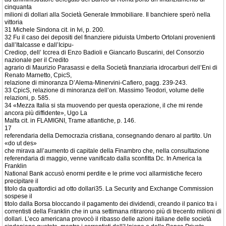
cinquanta
milioni di dollari alla Società Generale Immobiliare. Il banchiere sperò nella
vittoria
31 Michele Sindona cit. in Ivi, p. 200.
32 Fu il caso dei depositi del finanziere piduista Umberto Ortolani provenienti
dall’Italcasse e dall’Icipu-
Crediop, dell’ Iccrea di Enzo Badioli e Giancarlo Buscarini, del Consorzio
nazionale per il Credito
agrario di Maurizio Parasassi e della Società finanziaria idrocarburi dell’Eni di
Renato Marnetto, CpicS,
relazione di minoranza D’Alema-Minervini-Cafiero, pagg. 239-243.
33 CpicS, relazione di minoranza dell’on. Massimo Teodori, volume delle
relazioni, p. 585.
34 «Mezza Italia si sta muovendo per questa operazione, il che mi rende
ancora più diffidente», Ugo La
Malfa cit. in FLAMIGNI, Trame atlantiche, p. 146.
17
referendaria della Democrazia cristiana, consegnando denaro al partito. Un
«do ut des»
che mirava all’aumento di capitale della Finambro che, nella consultazione
referendaria di maggio, venne vanificato dalla sconfitta Dc. In America la
Franklin
National Bank accusò enormi perdite e le prime voci allarmistiche fecero
precipitare il
titolo da quattordici ad otto dollari35. La Security and Exchange Commission
sospese il
titolo dalla Borsa bloccando il pagamento dei dividendi, creando il panico tra i
correntisti della Franklin che in una settimana ritirarono più di trecento milioni di
dollari. L’eco americana provocò il ribasso delle azioni italiane delle società