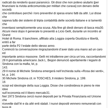
radicati da renderlo quasi paranoico. Gli dissi che non potevo aiutarlo [per
finanziare la rivista anticomunista per militari che curava] con denaro delle
società
che controllavo perché i loro preventivi di spesa erano fatti da altri. Lui disse
che
sapeva tutto dei sistemi di tripla contabilità delle società italiane e si lamentò
che
inventassi semplicemente una scusa. Alla fine gli diedi denaro di tasca mia30.
Alcuni mesi dopo il generale lo presentò a Licio Gelli, durante un incontro al
Grand
Hotel di Roma. Il banchiere, affiliato alla Loggia coperta Giustizia e libertà,
entrò a far
parte della P2 l’estate dello stesso anno.
Cominciò la conversazione ringraziandomi d’aver dato una mano ad un caro
ed
importante amico massone. Gelli mi intrattenne per circa un’ora, raccontandomi
28 Il giornalista americano Jack L. Begon denunciò apertamente i legami di
Sindona con la mafia, Ivi, p.
143.
29 Il nome di Michele Sindona emergerà nell’inchiesta sulla «Rosa dei venti»,
Ivi, p. 144.
30 Michele Sindona cit. in TOSCHES, Il mistero Sindona, p. 199.
16
scopi ed ideologie della sua Loggia. Disse che condivideva in pieno le mie
idee
sull’economia ed il libero mercato31.
Nel 1973 Sindona cercò nuovi depositi per la Privata Finanziaria ed Unione
che
ricevette dall’Iri e da altri enti statali. I nuovi depositi vennero remunerati con
tassi di