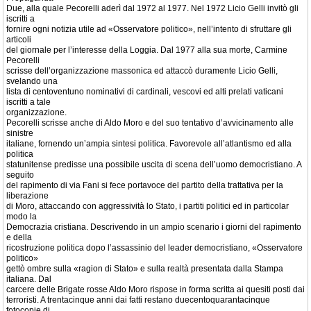
Due, alla quale Pecorelli aderì dal 1972 al 1977. Nel 1972 Licio Gelli invitò gli
iscritti a
fornire ogni notizia utile ad «Osservatore politico», nell’intento di sfruttare gli
articoli
del giornale per l’interesse della Loggia. Dal 1977 alla sua morte, Carmine
Pecorelli
scrisse dell’organizzazione massonica ed attaccò duramente Licio Gelli,
svelando una
lista di centoventuno nominativi di cardinali, vescovi ed alti prelati vaticani
iscritti a tale
organizzazione.
Pecorelli scrisse anche di Aldo Moro e del suo tentativo d’avvicinamento alle
sinistre
italiane, fornendo un’ampia sintesi politica. Favorevole all’atlantismo ed alla
politica
statunitense predisse una possibile uscita di scena dell’uomo democristiano. A
seguito
del rapimento di via Fani si fece portavoce del partito della trattativa per la
liberazione
di Moro, attaccando con aggressività lo Stato, i partiti politici ed in particolar
modo la
Democrazia cristiana. Descrivendo in un ampio scenario i giorni del rapimento
e della
ricostruzione politica dopo l’assassinio del leader democristiano, «Osservatore
politico»
gettò ombre sulla «ragion di Stato» e sulla realtà presentata dalla Stampa
italiana. Dal
carcere delle Brigate rosse Aldo Moro rispose in forma scritta ai quesiti posti dai
terroristi. A trentacinque anni dai fatti restano duecentoquarantacinque
fotocopie di