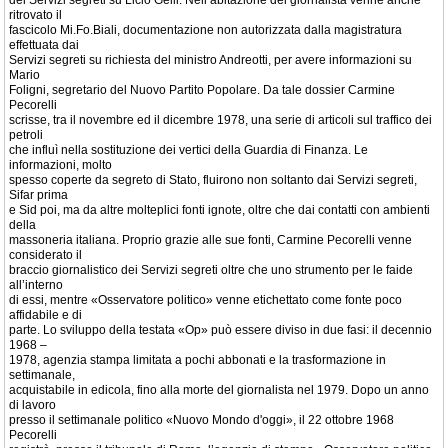
dei Servizi segreti su Licio Gelli. Nell’abitazione del giornalista venne anche
ritrovato il
fascicolo Mi.Fo.Biali, documentazione non autorizzata dalla magistratura
effettuata dai
Servizi segreti su richiesta del ministro Andreotti, per avere informazioni su
Mario
Foligni, segretario del Nuovo Partito Popolare. Da tale dossier Carmine
Pecorelli
scrisse, tra il novembre ed il dicembre 1978, una serie di articoli sul traffico dei
petroli
che influì nella sostituzione dei vertici della Guardia di Finanza. Le
informazioni, molto
spesso coperte da segreto di Stato, fluirono non soltanto dai Servizi segreti,
Sifar prima
e Sid poi, ma da altre molteplici fonti ignote, oltre che dai contatti con ambienti
della
massoneria italiana. Proprio grazie alle sue fonti, Carmine Pecorelli venne
considerato il
braccio giornalistico dei Servizi segreti oltre che uno strumento per le faide
all’interno
di essi, mentre «Osservatore politico» venne etichettato come fonte poco
affidabile e di
parte. Lo sviluppo della testata «Op» può essere diviso in due fasi: il decennio
1968 –
1978, agenzia stampa limitata a pochi abbonati e la trasformazione in
settimanale,
acquistabile in edicola, fino alla morte del giornalista nel 1979. Dopo un anno
di lavoro
presso il settimanale politico «Nuovo Mondo d'oggi», il 22 ottobre 1968
Pecorelli