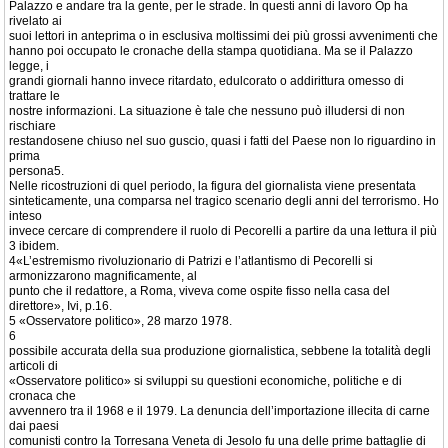
Palazzo e andare tra la gente, per le strade. In questi anni di lavoro Op ha
rivelato ai
suoi lettori in anteprima o in esclusiva moltissimi dei più grossi avvenimenti che
hanno poi occupato le cronache della stampa quotidiana. Ma se il Palazzo
legge, i
grandi giornali hanno invece ritardato, edulcorato o addirittura omesso di
trattare le
nostre informazioni. La situazione è tale che nessuno può illudersi di non
rischiare
restandosene chiuso nel suo guscio, quasi i fatti del Paese non lo riguardino in
prima
persona5.
Nelle ricostruzioni di quel periodo, la figura del giornalista viene presentata
sinteticamente, una comparsa nel tragico scenario degli anni del terrorismo. Ho
inteso
invece cercare di comprendere il ruolo di Pecorelli a partire da una lettura il più
3 ibidem.
4«L’estremismo rivoluzionario di Patrizi e l’atlantismo di Pecorelli si
armonizzarono magnificamente, al
punto che il redattore, a Roma, viveva come ospite fisso nella casa del
direttore», Ivi, p.16.
5 «Osservatore politico», 28 marzo 1978.
6
possibile accurata della sua produzione giornalistica, sebbene la totalità degli
articoli di
«Osservatore politico» si sviluppi su questioni economiche, politiche e di
cronaca che
avvennero tra il 1968 e il 1979. La denuncia dell’importazione illecita di carne
dai paesi
comunisti contro la Torresana Veneta di Jesolo fu una delle prime battaglie di