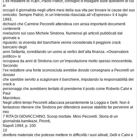
L’ex redattore di «Op», Paolo Patrizi, consigliò d’indagare sulle questioni di cui
si
occupò il giornalista negli ultimi mesi della sua vita per trovare le cause del suo
omicidio. Sempre Patrizi, in un’intervista rilasciata all’«Espresso» il 4 luglio
1993,
dichiarò che Carmine Pecorelli attendeva con ansia importanti documenti
contenenti
rivelazioni sul caso Michele Sindona. Numerosi gli articoli pubblicati dal
giornale a
riguardo; la vicenda del banchiere venne considerata il peggiore crack
bancario degli
anni Settanta, screditando un uomo ai vertici dell’alta finanza. «Osservatore
politico» si
occupava da anni di Sindona con un’impostazione molto spesso innocentista.
Secondo
l’ex redattore una fonte sconosciuta avrebbe dovuto consegnare a Pecorelli un
dossier
che sarebbe servito a scagionare il banchiere, imputando la responsabilità del
crack a
personaggi che avrebbero tentato di prenderne il posto come Roberto Calvi e
Paul
Marcinkus.
Negli ultimi tempi Pecorelli attaccava pesantemente la Loggia e Gelli. Non è
fantasioso ritenere che Sindona per difendersi avesse stabilito far pervenire al
mio
7 RITA DI GIOVACCHINO, Scoop mortale. Mino Pecorelli. Storia di un
giornalista kamikaze, Pironti,
Napoli 1994, p. 100.
10
direttore materiale che potesse mettere in difficoltà i suoi alleati, Gelli e Calvi e