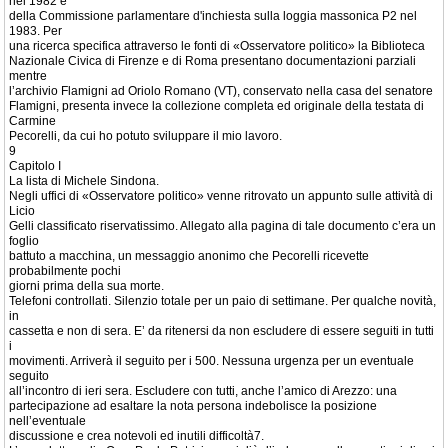
nel 1982 e
della Commissione parlamentare d'inchiesta sulla loggia massonica P2 nel
1983. Per
una ricerca specifica attraverso le fonti di «Osservatore politico» la Biblioteca
Nazionale Civica di Firenze e di Roma presentano documentazioni parziali
mentre
l’archivio Flamigni ad Oriolo Romano (VT), conservato nella casa del senatore
Flamigni, presenta invece la collezione completa ed originale della testata di
Carmine
Pecorelli, da cui ho potuto sviluppare il mio lavoro.
9
Capitolo I
La lista di Michele Sindona.
Negli uffici di «Osservatore politico» venne ritrovato un appunto sulle attività di
Licio
Gelli classificato riservatissimo. Allegato alla pagina di tale documento c’era un
foglio
battuto a macchina, un messaggio anonimo che Pecorelli ricevette
probabilmente pochi
giorni prima della sua morte.
Telefoni controllati. Silenzio totale per un paio di settimane. Per qualche novità,
in
cassetta e non di sera. E’ da ritenersi da non escludere di essere seguiti in tutti
i
movimenti. Arriverà il seguito per i 500. Nessuna urgenza per un eventuale
seguito
all’incontro di ieri sera. Escludere con tutti, anche l’amico di Arezzo: una
partecipazione ad esaltare la nota persona indebolisce la posizione
nell’eventuale
discussione e crea notevoli ed inutili difficoltà7.