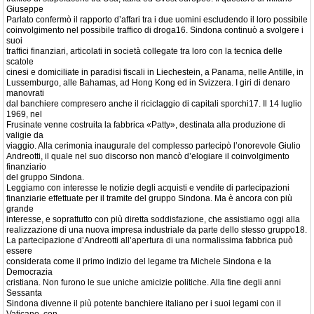
Giuseppe
Parlato confermò il rapporto d’affari tra i due uomini escludendo il loro possibile
coinvolgimento nel possibile traffico di droga16. Sindona continuò a svolgere i
suoi
traffici finanziari, articolati in società collegate tra loro con la tecnica delle
scatole
cinesi e domiciliate in paradisi fiscali in Liechestein, a Panama, nelle Antille, in
Lussemburgo, alle Bahamas, ad Hong Kong ed in Svizzera. I giri di denaro
manovrati
dal banchiere compresero anche il riciclaggio di capitali sporchi17. Il 14 luglio
1969, nel
Frusinate venne costruita la fabbrica «Patty», destinata alla produzione di
valigie da
viaggio. Alla cerimonia inaugurale del complesso partecipò l’onorevole Giulio
Andreotti, il quale nel suo discorso non mancò d’elogiare il coinvolgimento
finanziario
del gruppo Sindona.
Leggiamo con interesse le notizie degli acquisti e vendite di partecipazioni
finanziarie effettuate per il tramite del gruppo Sindona. Ma è ancora con più
grande
interesse, e soprattutto con più diretta soddisfazione, che assistiamo oggi alla
realizzazione di una nuova impresa industriale da parte dello stesso gruppo18.
La partecipazione d’Andreotti all’apertura di una normalissima fabbrica può
essere
considerata come il primo indizio del legame tra Michele Sindona e la
Democrazia
cristiana. Non furono le sue uniche amicizie politiche. Alla fine degli anni
Sessanta
Sindona divenne il più potente banchiere italiano per i suoi legami con il