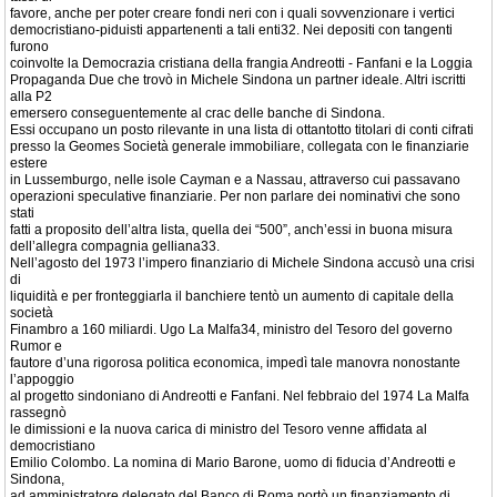
favore, anche per poter creare fondi neri con i quali sovvenzionare i vertici
democristiano-piduisti appartenenti a tali enti32. Nei depositi con tangenti
furono
coinvolte la Democrazia cristiana della frangia Andreotti - Fanfani e la Loggia
Propaganda Due che trovò in Michele Sindona un partner ideale. Altri iscritti
alla P2
emersero conseguentemente al crac delle banche di Sindona.
Essi occupano un posto rilevante in una lista di ottantotto titolari di conti cifrati
presso la Geomes Società generale immobiliare, collegata con le finanziarie
estere
in Lussemburgo, nelle isole Cayman e a Nassau, attraverso cui passavano
operazioni speculative finanziarie. Per non parlare dei nominativi che sono
stati
fatti a proposito dell’altra lista, quella dei “500”, anch’essi in buona misura
dell’allegra compagnia gelliana33.
Nell’agosto del 1973 l’impero finanziario di Michele Sindona accusò una crisi
di
liquidità e per fronteggiarla il banchiere tentò un aumento di capitale della
società
Finambro a 160 miliardi. Ugo La Malfa34, ministro del Tesoro del governo
Rumor e
fautore d’una rigorosa politica economica, impedì tale manovra nonostante
l’appoggio
al progetto sindoniano di Andreotti e Fanfani. Nel febbraio del 1974 La Malfa
rassegnò
le dimissioni e la nuova carica di ministro del Tesoro venne affidata al
democristiano
Emilio Colombo. La nomina di Mario Barone, uomo di fiducia d’Andreotti e
Sindona,
ad amministratore delegato del Banco di Roma portò un finanziamento di