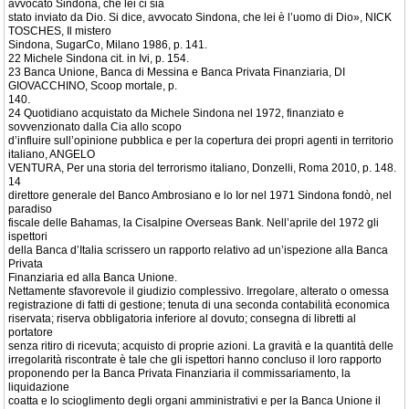
avvocato Sindona, che lei ci sia
stato inviato da Dio. Si dice, avvocato Sindona, che lei è l’uomo di Dio», NICK
TOSCHES, Il mistero
Sindona, SugarCo, Milano 1986, p. 141.
22 Michele Sindona cit. in Ivi, p. 154.
23 Banca Unione, Banca di Messina e Banca Privata Finanziaria, DI
GIOVACCHINO, Scoop mortale, p.
140.
24 Quotidiano acquistato da Michele Sindona nel 1972, finanziato e
sovvenzionato dalla Cia allo scopo
d’influire sull’opinione pubblica e per la copertura dei propri agenti in territorio
italiano, ANGELO
VENTURA, Per una storia del terrorismo italiano, Donzelli, Roma 2010, p. 148.
14
direttore generale del Banco Ambrosiano e lo Ior nel 1971 Sindona fondò, nel
paradiso
fiscale delle Bahamas, la Cisalpine Overseas Bank. Nell’aprile del 1972 gli
ispettori
della Banca d’Italia scrissero un rapporto relativo ad un’ispezione alla Banca
Privata
Finanziaria ed alla Banca Unione.
Nettamente sfavorevole il giudizio complessivo. Irregolare, alterato o omessa
registrazione di fatti di gestione; tenuta di una seconda contabilità economica
riservata; riserva obbligatoria inferiore al dovuto; consegna di libretti al
portatore
senza ritiro di ricevuta; acquisto di proprie azioni. La gravità e la quantità delle
irregolarità riscontrate è tale che gli ispettori hanno concluso il loro rapporto
proponendo per la Banca Privata Finanziaria il commissariamento, la
liquidazione
coatta e lo scioglimento degli organi amministrativi e per la Banca Unione il