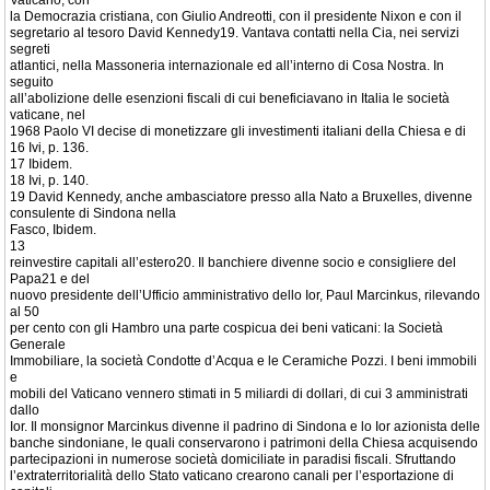
Vaticano, con
la Democrazia cristiana, con Giulio Andreotti, con il presidente Nixon e con il
segretario al tesoro David Kennedy19. Vantava contatti nella Cia, nei servizi
segreti
atlantici, nella Massoneria internazionale ed all’interno di Cosa Nostra. In
seguito
all’abolizione delle esenzioni fiscali di cui beneficiavano in Italia le società
vaticane, nel
1968 Paolo VI decise di monetizzare gli investimenti italiani della Chiesa e di
16 Ivi, p. 136.
17 Ibidem.
18 Ivi, p. 140.
19 David Kennedy, anche ambasciatore presso alla Nato a Bruxelles, divenne
consulente di Sindona nella
Fasco, Ibidem.
13
reinvestire capitali all’estero20. Il banchiere divenne socio e consigliere del
Papa21 e del
nuovo presidente dell’Ufficio amministrativo dello Ior, Paul Marcinkus, rilevando
al 50
per cento con gli Hambro una parte cospicua dei beni vaticani: la Società
Generale
Immobiliare, la società Condotte d’Acqua e le Ceramiche Pozzi. I beni immobili
e
mobili del Vaticano vennero stimati in 5 miliardi di dollari, di cui 3 amministrati
dallo
Ior. Il monsignor Marcinkus divenne il padrino di Sindona e lo Ior azionista delle
banche sindoniane, le quali conservarono i patrimoni della Chiesa acquisendo
partecipazioni in numerose società domiciliate in paradisi fiscali. Sfruttando
l’extraterritorialità dello Stato vaticano crearono canali per l’esportazione di