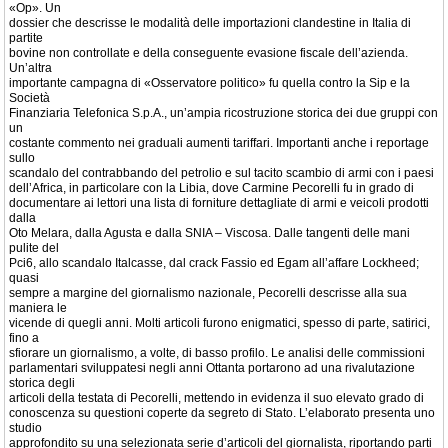
«Op». Un
dossier che descrisse le modalità delle importazioni clandestine in Italia di
partite
bovine non controllate e della conseguente evasione fiscale dell’azienda.
Un’altra
importante campagna di «Osservatore politico» fu quella contro la Sip e la
Società
Finanziaria Telefonica S.p.A., un’ampia ricostruzione storica dei due gruppi con
un
costante commento nei graduali aumenti tariffari. Importanti anche i reportage
sullo
scandalo del contrabbando del petrolio e sul tacito scambio di armi con i paesi
dell’Africa, in particolare con la Libia, dove Carmine Pecorelli fu in grado di
documentare ai lettori una lista di forniture dettagliate di armi e veicoli prodotti
dalla
Oto Melara, dalla Agusta e dalla SNIA – Viscosa. Dalle tangenti delle mani
pulite del
Pci6, allo scandalo Italcasse, dal crack Fassio ed Egam all’affare Lockheed;
quasi
sempre a margine del giornalismo nazionale, Pecorelli descrisse alla sua
maniera le
vicende di quegli anni. Molti articoli furono enigmatici, spesso di parte, satirici,
fino a
sfiorare un giornalismo, a volte, di basso profilo. Le analisi delle commissioni
parlamentari sviluppatesi negli anni Ottanta portarono ad una rivalutazione
storica degli
articoli della testata di Pecorelli, mettendo in evidenza il suo elevato grado di
conoscenza su questioni coperte da segreto di Stato. L’elaborato presenta uno
studio
approfondito su una selezionata serie d’articoli del giornalista, riportando parti