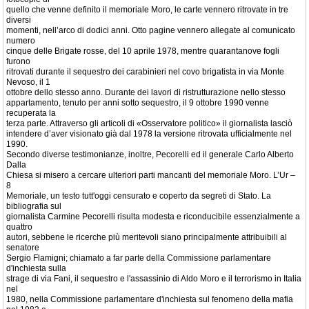
quello che venne definito il memoriale Moro, le carte vennero ritrovate in tre
diversi
momenti, nell’arco di dodici anni. Otto pagine vennero allegate al comunicato
numero
cinque delle Brigate rosse, del 10 aprile 1978, mentre quarantanove fogli
furono
ritrovati durante il sequestro dei carabinieri nel covo brigatista in via Monte
Nevoso, il 1
ottobre dello stesso anno. Durante dei lavori di ristrutturazione nello stesso
appartamento, tenuto per anni sotto sequestro, il 9 ottobre 1990 venne
recuperata la
terza parte. Attraverso gli articoli di «Osservatore politico» il giornalista lasciò
intendere d’aver visionato già dal 1978 la versione ritrovata ufficialmente nel
1990.
Secondo diverse testimonianze, inoltre, Pecorelli ed il generale Carlo Alberto
Dalla
Chiesa si misero a cercare ulteriori parti mancanti del memoriale Moro. L’Ur –
8
Memoriale, un testo tutt'oggi censurato e coperto da segreti di Stato. La
bibliografia sul
giornalista Carmine Pecorelli risulta modesta e riconducibile essenzialmente a
quattro
autori, sebbene le ricerche più meritevoli siano principalmente attribuibili al
senatore
Sergio Flamigni; chiamato a far parte della Commissione parlamentare
d'inchiesta sulla
strage di via Fani, il sequestro e l'assassinio di Aldo Moro e il terrorismo in Italia
nel
1980, nella Commissione parlamentare d'inchiesta sul fenomeno della mafia