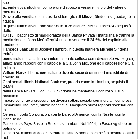
sue
aziende trovandogli un compratore disposto a versare il triplo del valore di
mercato12.
Grazie alla vendita dell’industria siderurgica di Miozzi, Sindona si guadagnò la
fiducia
di quest’ultimo divenendo suo socio. Il 28 ottobre 1960 la Fasco AG acquistò
dallo
IOR13 il pacchetto di maggioranza della Banca Privata Finanziaria e tramite la
mediazione di John McCaffery14 riuscì a vendere il 24,5% del capitale alla
londinese
Hambros Bank Ltd di Jocelyn Hambro. In questa maniera Michele Sindona
entrò a
pieno titolo nell’alta finanza internazionale collusa con i diversi Servizi segreti,
allacciando rapporti con il capo della Cia John McCone ed il caposezione Cia
in Italia
William Harvy. Il banchiere italiano diventò socio di un importante istituto di
credito, la
Continental Illinois National Bank che, proprio come la Hambro, acquistò il
24,5%
della Banca Privata. Con il 51% Sindona ne mantenne il controllo. Il suo
nascente
impero continuò a crescere nei diversi settori: società commerciali, complessi
immobiliari, industrie, nuove banche15. Nacquero nuovi rapporti societari con
la
General Foods Corporation, con la Bank of America, con la Nestlè, con la
Banque de
Paris et des Pays-Bas e la Bruxelles Lambert. Nel 1964, la Fasco Ag ebbe un
patrimonio
stimato 50 milioni di dollari. Mentre in Italia Sindona cominciò a destare ostilità
nei