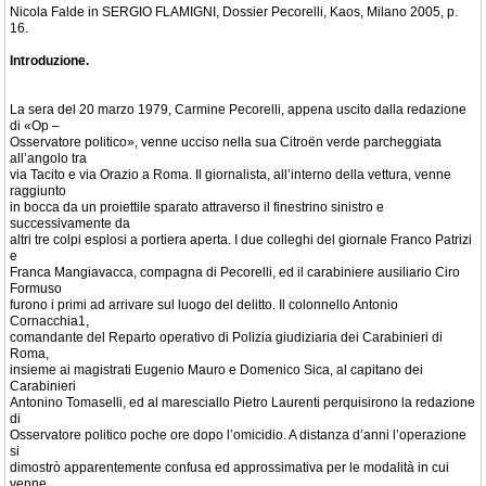
Nicola Falde in SERGIO FLAMIGNI, Dossier Pecorelli, Kaos, Milano 2005, p.
16.
Introduzione.
La sera del 20 marzo 1979, Carmine Pecorelli, appena uscito dalla redazione
di «Op –
Osservatore politico», venne ucciso nella sua Citroën verde parcheggiata
all’angolo tra
via Tacito e via Orazio a Roma. Il giornalista, all’interno della vettura, venne
raggiunto
in bocca da un proiettile sparato attraverso il finestrino sinistro e
successivamente da
altri tre colpi esplosi a portiera aperta. I due colleghi del giornale Franco Patrizi
e
Franca Mangiavacca, compagna di Pecorelli, ed il carabiniere ausiliario Ciro
Formuso
furono i primi ad arrivare sul luogo del delitto. Il colonnello Antonio
Cornacchia1,
comandante del Reparto operativo di Polizia giudiziaria dei Carabinieri di
Roma,
insieme ai magistrati Eugenio Mauro e Domenico Sica, al capitano dei
Carabinieri
Antonino Tomaselli, ed al maresciallo Pietro Laurenti perquisirono la redazione
di
Osservatore politico poche ore dopo l’omicidio. A distanza d’anni l’operazione
si
dimostrò apparentemente confusa ed approssimativa per le modalità in cui
venne