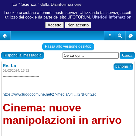
La " Scienza " della Disinformazione
I cookie ci aiutano a fornire i nostri servizi. Utilizzando tali servizi, accetti
l'utilizzo dei cookie da parte del sito UFOFORUM.
Ulteriori informazioni
#
Passa allo versione desktop
Rispondi al messaggio
Re: La
↓
barionu
02/02/2024, 13:32
------------------------------
https://www.luogocomune.net/27-media/64 ... l2NF0hfZzg
Cinema: nuove
manipolazioni in arrivo