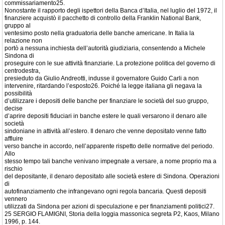
commissariamento25.
Nonostante il rapporto degli ispettori della Banca d’Italia, nel luglio del 1972, il
finanziere acquistò il pacchetto di controllo della Franklin National Bank,
gruppo al
ventesimo posto nella graduatoria delle banche americane. In Italia la
relazione non
portò a nessuna inchiesta dell’autorità giudiziaria, consentendo a Michele
Sindona di
proseguire con le sue attività finanziarie. La protezione politica del governo di
centrodestra,
presieduto da Giulio Andreotti, indusse il governatore Guido Carli a non
intervenire, ritardando l’esposto26. Poiché la legge italiana gli negava la
possibilità
d’utilizzare i depositi delle banche per finanziare le società del suo gruppo,
decise
d’aprire depositi fiduciari in banche estere le quali versarono il denaro alle
società
sindoniane in attività all’estero. Il denaro che venne depositato venne fatto
affluire
verso banche in accordo, nell’apparente rispetto delle normative del periodo.
Allo
stesso tempo tali banche venivano impegnate a versare, a nome proprio ma a
rischio
del depositante, il denaro depositato alle società estere di Sindona. Operazioni
di
autofinanziamento che infrangevano ogni regola bancaria. Questi depositi
vennero
utilizzati da Sindona per azioni di speculazione e per finanziamenti politici27.
25 SERGIO FLAMIGNI, Storia della loggia massonica segreta P2, Kaos, Milano
1996, p. 144.