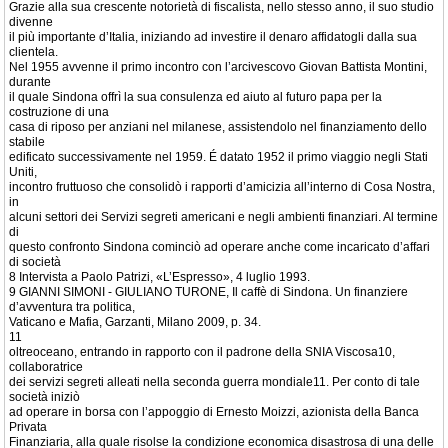
Grazie alla sua crescente notorietà di fiscalista, nello stesso anno, il suo studio
divenne
il più importante d’Italia, iniziando ad investire il denaro affidatogli dalla sua
clientela.
Nel 1955 avvenne il primo incontro con l’arcivescovo Giovan Battista Montini,
durante
il quale Sindona offrì la sua consulenza ed aiuto al futuro papa per la
costruzione di una
casa di riposo per anziani nel milanese, assistendolo nel finanziamento dello
stabile
edificato successivamente nel 1959. É datato 1952 il primo viaggio negli Stati
Uniti,
incontro fruttuoso che consolidò i rapporti d’amicizia all’interno di Cosa Nostra,
in
alcuni settori dei Servizi segreti americani e negli ambienti finanziari. Al termine
di
questo confronto Sindona cominciò ad operare anche come incaricato d’affari
di società
8 Intervista a Paolo Patrizi, «L’Espresso», 4 luglio 1993.
9 GIANNI SIMONI - GIULIANO TURONE, Il caffè di Sindona. Un finanziere
d’avventura tra politica,
Vaticano e Mafia, Garzanti, Milano 2009, p. 34.
11
oltreoceano, entrando in rapporto con il padrone della SNIA Viscosa10,
collaboratrice
dei servizi segreti alleati nella seconda guerra mondiale11. Per conto di tale
società iniziò
ad operare in borsa con l’appoggio di Ernesto Moizzi, azionista della Banca
Privata
Finanziaria, alla quale risolse la condizione economica disastrosa di una delle