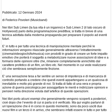
Pubblicato: 12 Gennaio 2024
di Federico Povoleri (Musicband)
Nei libri Sub Limen (la tua vita è un inganno) e Sub Limen 2 (il lato oscuro di
Hollywood) parlo della programmazione predittiva; si tratta in breve di una
tecnica adottata dalla moderna propaganda per preparare il popolo ad eventi
futuri.
E’ in tutto e per tutto una tecnica di manipolazione mentale perchè le
informazioni vengono rilasciate generalmente attraverso l’intrattenimento
(cinema/videogiochi/tv/musica) con prodotti in grado di creare un forte impatto
emotivo che porterà il soggetto a metabolizzare nuove associazioni di idee e a
formarsi delle opinioni oltre che, rimanere completamente annichilito dal
carattere profetico di un film, un libro etc. Nel momento in cui vede realizzarsi
ciò che sembrava semplicemente finzione.
E’ una sensazione tesa a far sentire un senso di impotenza e di mancanza di
controllo portando a credere che questi eventi appartengano a un qualcosa di
inevitabile e molto più grande di noi. Si tratta di fatto di una vera e propria
azione di guerra psicologica per assoggettare le menti e indirizzare opinioni e
pensieri nella direzione voluta dall’artefice di queste operazioni.
Nei libri porto alcuni esempi che generalmente vengono scoperti a posteriori,
cioè dopo che l’evento di cui si parla si è verificato. Ma qui voglio parlarvi di
un’operazione che è in corso in questo momento; sono da poco usciti due
nuovi film e un terzo è in arrivo, che sembrano infatti essere in tutto e per tutto