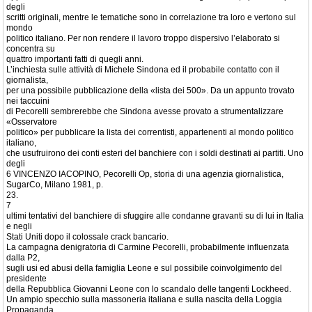
degli
scritti originali, mentre le tematiche sono in correlazione tra loro e vertono sul
mondo
politico italiano. Per non rendere il lavoro troppo dispersivo l’elaborato si
concentra su
quattro importanti fatti di quegli anni.
L’inchiesta sulle attività di Michele Sindona ed il probabile contatto con il
giornalista,
per una possibile pubblicazione della «lista dei 500». Da un appunto trovato
nei taccuini
di Pecorelli sembrerebbe che Sindona avesse provato a strumentalizzare
«Osservatore
politico» per pubblicare la lista dei correntisti, appartenenti al mondo politico
italiano,
che usufruirono dei conti esteri del banchiere con i soldi destinati ai partiti. Uno
degli
6 VINCENZO IACOPINO, Pecorelli Op, storia di una agenzia giornalistica,
SugarCo, Milano 1981, p.
23.
7
ultimi tentativi del banchiere di sfuggire alle condanne gravanti su di lui in Italia
e negli
Stati Uniti dopo il colossale crack bancario.
La campagna denigratoria di Carmine Pecorelli, probabilmente influenzata
dalla P2,
sugli usi ed abusi della famiglia Leone e sul possibile coinvolgimento del
presidente
della Repubblica Giovanni Leone con lo scandalo delle tangenti Lockheed.
Un ampio specchio sulla massoneria italiana e sulla nascita della Loggia
Propaganda