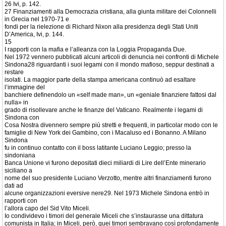
26 Ivi, p. 142.
27 Finanziamenti alla Democrazia cristiana, alla giunta militare dei Colonnelli
in Grecia nel 1970-71 e
fondi per la rielezione di Richard Nixon alla presidenza degli Stati Uniti
D’America, Ivi, p. 144.
15
I rapporti con la mafia e l’alleanza con la Loggia Propaganda Due.
Nel 1972 vennero pubblicati alcuni articoli di denuncia nei confronti di Michele
Sindona28 riguardanti i suoi legami con il mondo mafioso, seppur destinati a
restare
isolati. La maggior parte della stampa americana continuò ad esaltare
l’immagine del
banchiere definendolo un «self made man», un «geniale finanziere fattosi dal
nulla» in
grado di risollevare anche le finanze del Vaticano. Realmente i legami di
Sindona con
Cosa Nostra divennero sempre più stretti e frequenti, in particolar modo con le
famiglie di New York dei Gambino, con i Macaluso ed i Bonanno. A Milano
Sindona
fu in continuo contatto con il boss latitante Luciano Leggio; presso la
sindoniana
Banca Unione vi furono depositati dieci miliardi di Lire dell’Ente minerario
siciliano a
nome del suo presidente Luciano Verzotto, mentre altri finanziamenti furono
dati ad
alcune organizzazioni eversive nere29. Nel 1973 Michele Sindona entrò in
rapporti con
l’allora capo del Sid Vito Miceli.
Io condividevo i timori del generale Miceli che s’instaurasse una dittatura
comunista in Italia; in Miceli, però, quei timori sembravano così profondamente