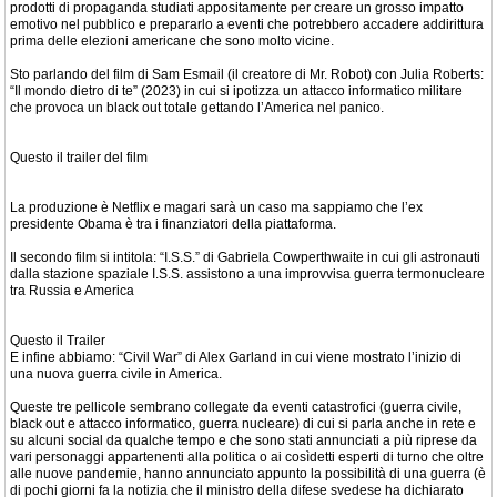
prodotti di propaganda studiati appositamente per creare un grosso impatto
emotivo nel pubblico e prepararlo a eventi che potrebbero accadere addirittura
prima delle elezioni americane che sono molto vicine.
Sto parlando del film di Sam Esmail (il creatore di Mr. Robot) con Julia Roberts:
“Il mondo dietro di te” (2023) in cui si ipotizza un attacco informatico militare
che provoca un black out totale gettando l’America nel panico.
Questo il trailer del film
La produzione è Netflix e magari sarà un caso ma sappiamo che l’ex
presidente Obama è tra i finanziatori della piattaforma.
Il secondo film si intitola: “I.S.S.” di Gabriela Cowperthwaite in cui gli astronauti
dalla stazione spaziale I.S.S. assistono a una improvvisa guerra termonucleare
tra Russia e America
Questo il Trailer
E infine abbiamo: “Civil War” di Alex Garland in cui viene mostrato l’inizio di
una nuova guerra civile in America.
Queste tre pellicole sembrano collegate da eventi catastrofici (guerra civile,
black out e attacco informatico, guerra nucleare) di cui si parla anche in rete e
su alcuni social da qualche tempo e che sono stati annunciati a più riprese da
vari personaggi appartenenti alla politica o ai cosìdetti esperti di turno che oltre
alle nuove pandemie, hanno annunciato appunto la possibilità di una guerra (è
di pochi giorni fa la notizia che il ministro della difese svedese ha dichiarato