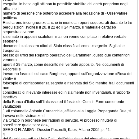
eseguita. In base agli atti non fu possibile stabilire chi entrò per primo negli
uffici, ne il
numero di persone che poterono accedere alla redazione di «Osservatore
politico».
Risultarono incongruenze anche in merito ai reperti sequestrati durante le tre
perquisizioni svoltesi il 20, il 22 ed il 24 marzo. Il materiale cartaceo
sequestrato venne
sistemato in appositi scatoloni, ma non venne compilato il relativo verbale
sebbene i
documenti trattassero affari di Stato classificati come «segreti». Sigillati e
trasportati
presso gli uffici del Reparto operativo dei Carabinieri, questi due contenitori
vennero
aperti il 29 marzo, come descritto nel verbale apposito. Nei documenti di
Pecorelli si
trovarono fascicoli sul caso Borghese, appunti sull’organizzazione «Rosa dei
venti» e
fotocopie di corrispondenza segreta e riservata del Sid mentre, tra i documenti
non
considerati di rilevante interesse ed inizialmente non inventariati, il rapporto
ispettivo
della Banca d’Italia sull’Italcasse ed il fascicolo Com.In.Form contenente
valutazioni
1 «Il colonnello Antonio Cornacchia, affiliato alla Loggia Propaganda Due, si
trovava nelle vicinanze di
via Orazio in borghese per ragioni di servizio. Al processo rifiuterà di
specificare quale servizio»,
SERGIO FLAMIGNI, Dossier Pecorelli, Kaos, Milano 2005, p. 41.
4