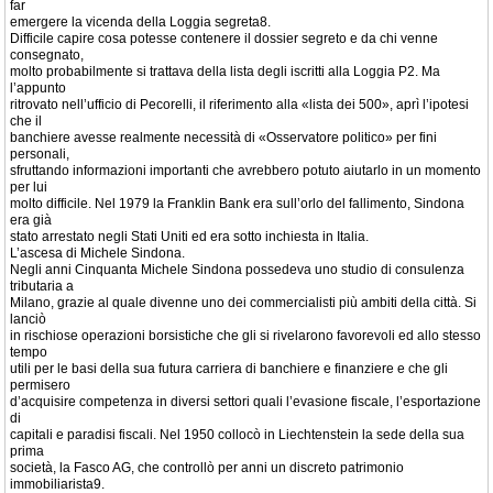
far
emergere la vicenda della Loggia segreta8.
Difficile capire cosa potesse contenere il dossier segreto e da chi venne
consegnato,
molto probabilmente si trattava della lista degli iscritti alla Loggia P2. Ma
l’appunto
ritrovato nell’ufficio di Pecorelli, il riferimento alla «lista dei 500», aprì l’ipotesi
che il
banchiere avesse realmente necessità di «Osservatore politico» per fini
personali,
sfruttando informazioni importanti che avrebbero potuto aiutarlo in un momento
per lui
molto difficile. Nel 1979 la Franklin Bank era sull’orlo del fallimento, Sindona
era già
stato arrestato negli Stati Uniti ed era sotto inchiesta in Italia.
L’ascesa di Michele Sindona.
Negli anni Cinquanta Michele Sindona possedeva uno studio di consulenza
tributaria a
Milano, grazie al quale divenne uno dei commercialisti più ambiti della città. Si
lanciò
in rischiose operazioni borsistiche che gli si rivelarono favorevoli ed allo stesso
tempo
utili per le basi della sua futura carriera di banchiere e finanziere e che gli
permisero
d’acquisire competenza in diversi settori quali l’evasione fiscale, l’esportazione
di
capitali e paradisi fiscali. Nel 1950 collocò in Liechtenstein la sede della sua
prima
società, la Fasco AG, che controllò per anni un discreto patrimonio
immobiliarista9.