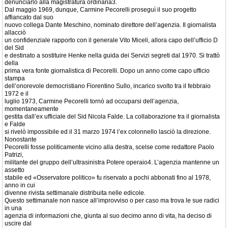
denunciarlo alla magistratura ordinaria3.
Dal maggio 1969, dunque, Carmine Pecorelli proseguì il suo progetto
affiancato dal suo
nuovo collega Dante Meschino, nominato direttore dell’agenzia. Il giornalista
allacciò
un confidenziale rapporto con il generale Vito Miceli, allora capo dell’ufficio D
del Sid
e destinato a sostituire Henke nella guida dei Servizi segreti dal 1970. Si trattò
della
prima vera fonte giornalistica di Pecorelli. Dopo un anno come capo ufficio
stampa
dell’onorevole democristiano Fiorentino Sullo, incarico svolto tra il febbraio
1972 e il
luglio 1973, Carmine Pecorelli tornò ad occuparsi dell’agenzia,
momentaneamente
gestita dall’ex ufficiale del Sid Nicola Falde. La collaborazione tra il giornalista
e Falde
si rivelò impossibile ed il 31 marzo 1974 l’ex colonnello lasciò la direzione.
Nonostante
Pecorelli fosse politicamente vicino alla destra, scelse come redattore Paolo
Patrizi,
militante del gruppo dell’ultrasinistra Potere operaio4. L’agenzia mantenne un
assetto
stabile ed «Osservatore politico» fu riservato a pochi abbonati fino al 1978,
anno in cui
divenne rivista settimanale distribuita nelle edicole.
Questo settimanale non nasce all’improvviso o per caso ma trova le sue radici
in una
agenzia di informazioni che, giunta al suo decimo anno di vita, ha deciso di
uscire dal