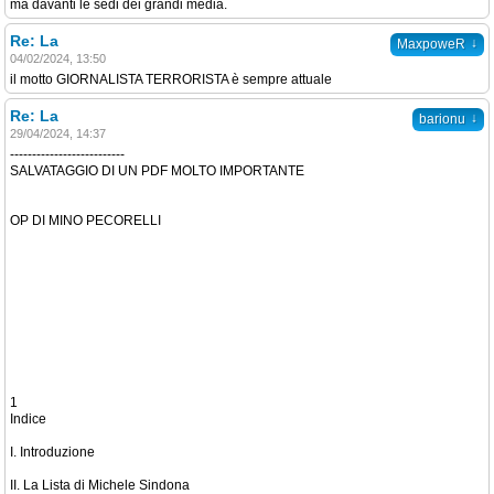
ma davanti le sedi dei grandi media.
Re: La
↓
MaxpoweR
04/02/2024, 13:50
il motto GIORNALISTA TERRORISTA è sempre attuale
Re: La
↓
barionu
29/04/2024, 14:37
--------------------------
SALVATAGGIO DI UN PDF MOLTO IMPORTANTE
OP DI MINO PECORELLI
1
Indice
I. Introduzione
II. La Lista di Michele Sindona