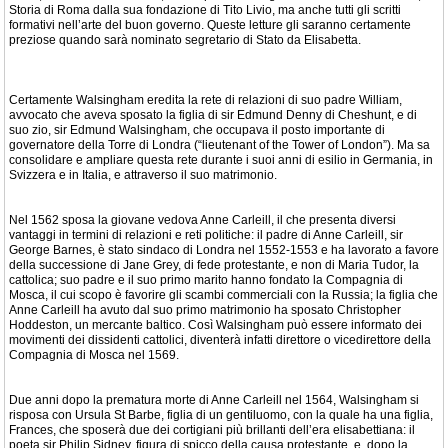
Storia di Roma dalla sua fondazione di Tito Livio, ma anche tutti gli scritti
formativi nell’arte del buon governo. Queste letture gli saranno certamente
preziose quando sarà nominato segretario di Stato da Elisabetta.
Certamente Walsingham eredita la rete di relazioni di suo padre William,
avvocato che aveva sposato la figlia di sir Edmund Denny di Cheshunt, e di
suo zio, sir Edmund Walsingham, che occupava il posto importante di
governatore della Torre di Londra (“lieutenant of the Tower of London”). Ma sa
consolidare e ampliare questa rete durante i suoi anni di esilio in Germania, in
Svizzera e in Italia, e attraverso il suo matrimonio.
Nel 1562 sposa la giovane vedova Anne Carleill, il che presenta diversi
vantaggi in termini di relazioni e reti politiche: il padre di Anne Carleill, sir
George Barnes, è stato sindaco di Londra nel 1552-1553 e ha lavorato a favore
della successione di Jane Grey, di fede protestante, e non di Maria Tudor, la
cattolica; suo padre e il suo primo marito hanno fondato la Compagnia di
Mosca, il cui scopo è favorire gli scambi commerciali con la Russia; la figlia che
Anne Carleill ha avuto dal suo primo matrimonio ha sposato Christopher
Hoddeston, un mercante baltico. Così Walsingham può essere informato dei
movimenti dei dissidenti cattolici, diventerà infatti direttore o vicedirettore della
Compagnia di Mosca nel 1569.
Due anni dopo la prematura morte di Anne Carleill nel 1564, Walsingham si
risposa con Ursula St Barbe, figlia di un gentiluomo, con la quale ha una figlia,
Frances, che sposerà due dei cortigiani più brillanti dell’era elisabettiana: il
poeta sir Philip Sidney, figura di spicco della causa protestante, e, dopo la