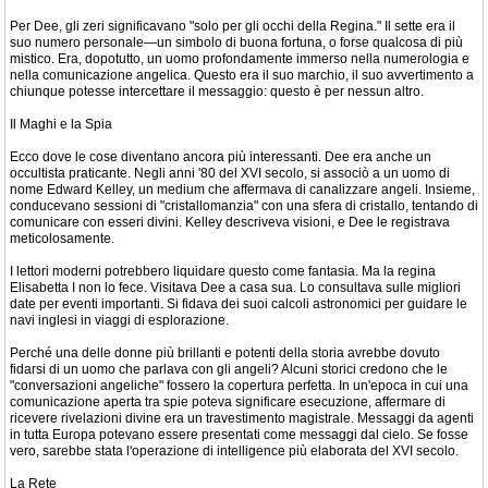
Per Dee, gli zeri significavano "solo per gli occhi della Regina." Il sette era il
suo numero personale—un simbolo di buona fortuna, o forse qualcosa di più
mistico. Era, dopotutto, un uomo profondamente immerso nella numerologia e
nella comunicazione angelica. Questo era il suo marchio, il suo avvertimento a
chiunque potesse intercettare il messaggio: questo è per nessun altro.
Il Maghi e la Spia
Ecco dove le cose diventano ancora più interessanti. Dee era anche un
occultista praticante. Negli anni '80 del XVI secolo, si associò a un uomo di
nome Edward Kelley, un medium che affermava di canalizzare angeli. Insieme,
conducevano sessioni di "cristallomanzia" con una sfera di cristallo, tentando di
comunicare con esseri divini. Kelley descriveva visioni, e Dee le registrava
meticolosamente.
I lettori moderni potrebbero liquidare questo come fantasia. Ma la regina
Elisabetta I non lo fece. Visitava Dee a casa sua. Lo consultava sulle migliori
date per eventi importanti. Si fidava dei suoi calcoli astronomici per guidare le
navi inglesi in viaggi di esplorazione.
Perché una delle donne più brillanti e potenti della storia avrebbe dovuto
fidarsi di un uomo che parlava con gli angeli? Alcuni storici credono che le
"conversazioni angeliche" fossero la copertura perfetta. In un'epoca in cui una
comunicazione aperta tra spie poteva significare esecuzione, affermare di
ricevere rivelazioni divine era un travestimento magistrale. Messaggi da agenti
in tutta Europa potevano essere presentati come messaggi dal cielo. Se fosse
vero, sarebbe stata l'operazione di intelligence più elaborata del XVI secolo.
La Rete