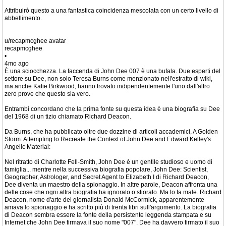
Attribuirò questo a una fantastica coincidenza mescolata con un certo livello di
abbellimento.
u/recapmcghee avatar
recapmcghee
•
4mo ago
È una sciocchezza. La faccenda di John Dee 007 è una bufala. Due esperti del
settore su Dee, non solo Teresa Burns come menzionato nell'estratto di wiki,
ma anche Katie Birkwood, hanno trovato indipendentemente l'uno dall'altro
zero prove che questo sia vero.
Entrambi concordano che la prima fonte su questa idea è una biografia su Dee
del 1968 di un tizio chiamato Richard Deacon.
Da Burns, che ha pubblicato oltre due dozzine di articoli accademici, A Golden
Storm: Attempting to Recreate the Context of John Dee and Edward Kelley's
Angelic Material:
Nel ritratto di Charlotte Fell-Smith, John Dee è un gentile studioso e uomo di
famiglia... mentre nella successiva biografia popolare, John Dee: Scientist,
Geographer, Astrologer, and Secret Agent to Elizabeth I di Richard Deacon,
Dee diventa un maestro della spionaggio. In altre parole, Deacon affronta una
delle cose che ogni altra biografia ha ignorato o sfiorato. Ma lo fa male. Richard
Deacon, nome d'arte del giornalista Donald McCormick, apparentemente
amava lo spionaggio e ha scritto più di trenta libri sull'argomento. La biografia
di Deacon sembra essere la fonte della persistente leggenda stampata e su
Internet che John Dee firmava il suo nome "007". Dee ha davvero firmato il suo