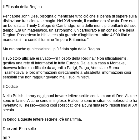
Il Filosofo della Regina
Per capire John Dee, bisogna dimenticare tutto ciò che si pensa di sapere sulla
distinzione tra scienza e magia. Nel XVI secolo, il confine era sfocato. Dee era
un borsista al Trinity College di Cambridge, una delle menti più brillanti del suo
tempo. Era un matematico, un astronomo, un cartografo e un consigliere della
Regina. Possedeva la biblioteca più grande d'Inghilterra—oltre 4.000 libri e
manoscritti—e coniò il termine "Impero Britannico."
Ma era anche qualcos'altro: il più fidato spia della Regina.
Il suo titolo ufficiale era vago—"il filosofo della Regina." Non ufficialmente,
gestiva una rete di informatori in tutta Europa. Dalla sua casa a Mortlake,
riceveva lettere codificate da agenti a Parigi, Praga, Venezia e Roma.
Trasmetteva le loro informazioni direttamente a Elisabetta, informazioni così
sensibili che non raggiungevano mai i suoi ministri.
Il Codice
Nella British Library oggi, puoi trovare lettere scritte con la mano di Dee. Alcune
sono in latino. Alcune sono in inglese. E alcune sono in cifrari complessi che ha
inventato lui stesso—codici così sofisticati che alcuni rimasero irrisolti fino al XX
secolo.
In fondo a queste lettere segrete, c'è una firma.
Due zeri. E un sette.
00 7