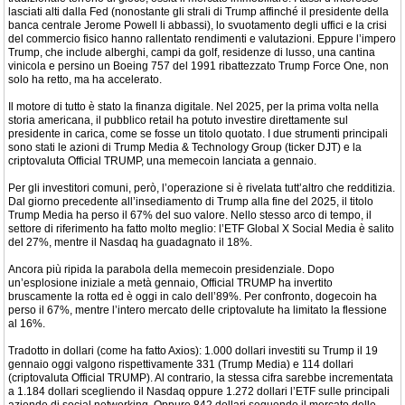
lasciati alti dalla Fed (nonostante gli strali di Trump affinché il presidente della
banca centrale Jerome Powell li abbassi), lo svuotamento degli uffici e la crisi
del commercio fisico hanno rallentato rendimenti e valutazioni. Eppure l’impero
Trump, che include alberghi, campi da golf, residenze di lusso, una cantina
vinicola e persino un Boeing 757 del 1991 ribattezzato Trump Force One, non
solo ha retto, ma ha accelerato.
Il motore di tutto è stato la finanza digitale. Nel 2025, per la prima volta nella
storia americana, il pubblico retail ha potuto investire direttamente sul
presidente in carica, come se fosse un titolo quotato. I due strumenti principali
sono stati le azioni di Trump Media & Technology Group (ticker DJT) e la
criptovaluta Official TRUMP, una memecoin lanciata a gennaio.
Per gli investitori comuni, però, l’operazione si è rivelata tutt’altro che redditizia.
Dal giorno precedente all’insediamento di Trump alla fine del 2025, il titolo
Trump Media ha perso il 67% del suo valore. Nello stesso arco di tempo, il
settore di riferimento ha fatto molto meglio: l’ETF Global X Social Media è salito
del 27%, mentre il Nasdaq ha guadagnato il 18%.
Ancora più ripida la parabola della memecoin presidenziale. Dopo
un’esplosione iniziale a metà gennaio, Official TRUMP ha invertito
bruscamente la rotta ed è oggi in calo dell’89%. Per confronto, dogecoin ha
perso il 67%, mentre l’intero mercato delle criptovalute ha limitato la flessione
al 16%.
Tradotto in dollari (come ha fatto Axios): 1.000 dollari investiti su Trump il 19
gennaio oggi valgono rispettivamente 331 (Trump Media) e 114 dollari
(criptovaluta Official TRUMP). Al contrario, la stessa cifra sarebbe incrementata
a 1.184 dollari scegliendo il Nasdaq oppure 1.272 dollari l’ETF sulle principali