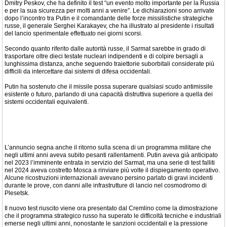
Dmitry Peskov, che ha definito il test “un evento molto importante per la Russia
e per la sua sicurezza per molti anni a venire”. Le dichiarazioni sono arrivate
dopo l’incontro tra Putin e il comandante delle forze missilistiche strategiche
russe, il generale Serghei Karakayev, che ha illustrato al presidente i risultati
del lancio sperimentale effettuato nei giorni scorsi.
Secondo quanto riferito dalle autorità russe, il Sarmat sarebbe in grado di
trasportare oltre dieci testate nucleari indipendenti e di colpire bersagli a
lunghissima distanza, anche seguendo traiettorie suborbitali considerate più
difficili da intercettare dai sistemi di difesa occidentali.
Putin ha sostenuto che il missile possa superare qualsiasi scudo antimissile
esistente o futuro, parlando di una capacità distruttiva superiore a quella dei
sistemi occidentali equivalenti.
L’annuncio segna anche il ritorno sulla scena di un programma militare che
negli ultimi anni aveva subito pesanti rallentamenti. Putin aveva già anticipato
nel 2023 l’imminente entrata in servizio del Sarmat, ma una serie di test falliti
nel 2024 aveva costretto Mosca a rinviare più volte il dispiegamento operativo.
Alcune ricostruzioni internazionali avevano persino parlato di gravi incidenti
durante le prove, con danni alle infrastrutture di lancio nel cosmodromo di
Plesetsk.
Il nuovo test riuscito viene ora presentato dal Cremlino come la dimostrazione
che il programma strategico russo ha superato le difficoltà tecniche e industriali
emerse negli ultimi anni, nonostante le sanzioni occidentali e la pressione