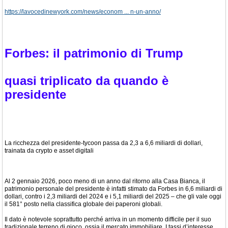
https://lavocedinewyork.com/news/econom ... n-un-anno/
Forbes: il patrimonio di Trump
quasi triplicato da quando è
presidente
La ricchezza del presidente-tycoon passa da 2,3 a 6,6 miliardi di dollari,
trainata da crypto e asset digitali
Al 2 gennaio 2026, poco meno di un anno dal ritorno alla Casa Bianca, il
patrimonio personale del presidente è infatti stimato da Forbes in 6,6 miliardi di
dollari, contro i 2,3 miliardi del 2024 e i 5,1 miliardi del 2025 – che gli vale oggi
il 581° posto nella classifica globale dei paperoni globali.
Il dato è notevole soprattutto perché arriva in un momento difficile per il suo
tradizionale terreno di gioco, ossia il mercato immobiliare. I tassi d’interesse