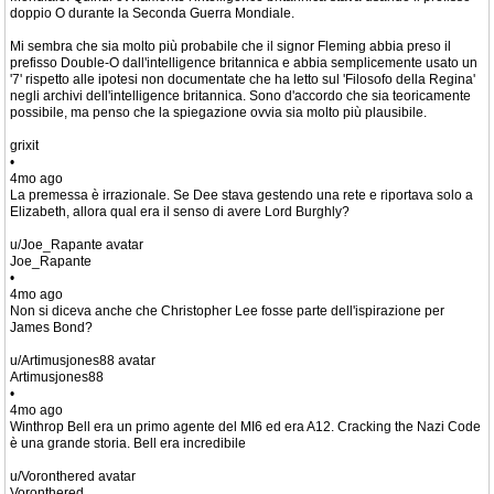
doppio O durante la Seconda Guerra Mondiale.
Mi sembra che sia molto più probabile che il signor Fleming abbia preso il
prefisso Double-O dall'intelligence britannica e abbia semplicemente usato un
'7' rispetto alle ipotesi non documentate che ha letto sul 'Filosofo della Regina'
negli archivi dell'intelligence britannica. Sono d'accordo che sia teoricamente
possibile, ma penso che la spiegazione ovvia sia molto più plausibile.
grixit
•
4mo ago
La premessa è irrazionale. Se Dee stava gestendo una rete e riportava solo a
Elizabeth, allora qual era il senso di avere Lord Burghly?
u/Joe_Rapante avatar
Joe_Rapante
•
4mo ago
Non si diceva anche che Christopher Lee fosse parte dell'ispirazione per
James Bond?
u/Artimusjones88 avatar
Artimusjones88
•
4mo ago
Winthrop Bell era un primo agente del MI6 ed era A12. Cracking the Nazi Code
è una grande storia. Bell era incredibile
u/Voronthered avatar
Voronthered