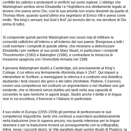
conflitto tra cattolici e protestanti si verifichi sul suolo inglese. L’obbligo che
Walsingham sentiva verso Elisabetta I e l’Inghilterra era strettamente legato al
dovere che aveva verso Dio; così le sue priorità non erano dissimili da quelle di
Thomas More, quando quest’ultimo era segretario di Enrico VIII e aveva come
motto: “the king’s servant, but God’s first” (al servizio del re, ma servitore di Dio
prima di tutto).
Si comprende quindi perché Walsingham non cessò mai di infiltrare le
comunità cattoliche all’interno e all’esterno del suo paese. Bisognava a tutti i
costi sventare i complotti di queste ultime, che miravano a detronizzare
Elisabetta I per mettere al suo posto Mary Stuart, in particolare i complotti
Throckmorton (1583) e Babington (1586), e contrastare la minaccia di
invasione spagnola con l’Invincibile Armada nel 1588.
Il giovane Walsingham studiò a Cambridge, più precisamente al King’s
College, il cui ethos era fermamente riformista dopo il 1547. Qui imparò a
interpretare le Scritture, a maneggiare la retorica e a costruire una dialettica
studiando i testi classici dei greci e dei latini (Aristotele, Platone, Cicerone),
ovvero una competenza nel costruire un argomentario o nel ribaltare uno già
esistente, che si ritroverà senza dubbio più tardi nella sua capacità di
convertire le spie nemiche in agenti doppi. Studiò anche il diritto e le lingue
vive in cui eccelleva, il francese e l’italiano in particolare.
Il suo esilio in Europa (1555-1559) gli permise di perfezionare le sue
competenze linguistiche, tanto che continuò a esercitarsi quotidianamente
nella traduzione (non lo sapeva ancora, ma questo interesse per le lingue
straniere e per la traduzione troverà un proseguimento con la crittografia).
Infine, lesse i racconti storici, le Vite parallele degli uomini illustri di Plutarco, la