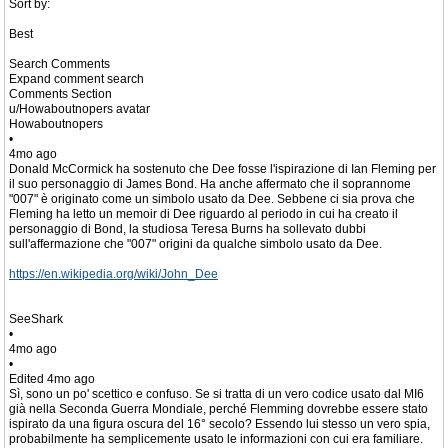
Sort by:
Best
Search Comments
Expand comment search
Comments Section
u/Howaboutnopers avatar
Howaboutnopers
•
4mo ago
Donald McCormick ha sostenuto che Dee fosse l'ispirazione di Ian Fleming per
il suo personaggio di James Bond. Ha anche affermato che il soprannome
"007" è originato come un simbolo usato da Dee. Sebbene ci sia prova che
Fleming ha letto un memoir di Dee riguardo al periodo in cui ha creato il
personaggio di Bond, la studiosa Teresa Burns ha sollevato dubbi
sull'affermazione che "007" origini da qualche simbolo usato da Dee.
https://en.wikipedia.org/wiki/John_Dee
SeeShark
•
4mo ago
•
Edited 4mo ago
Sì, sono un po' scettico e confuso. Se si tratta di un vero codice usato dal MI6
già nella Seconda Guerra Mondiale, perché Flemming dovrebbe essere stato
ispirato da una figura oscura del 16° secolo? Essendo lui stesso un vero spia,
probabilmente ha semplicemente usato le informazioni con cui era familiare.