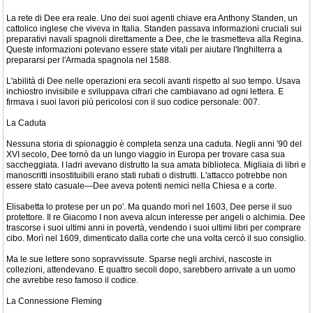
La rete di Dee era reale. Uno dei suoi agenti chiave era Anthony Standen, un
cattolico inglese che viveva in Italia. Standen passava informazioni cruciali sui
preparativi navali spagnoli direttamente a Dee, che le trasmetteva alla Regina.
Queste informazioni potevano essere state vitali per aiutare l'Inghilterra a
prepararsi per l'Armada spagnola nel 1588.
L'abilità di Dee nelle operazioni era secoli avanti rispetto al suo tempo. Usava
inchiostro invisibile e sviluppava cifrari che cambiavano ad ogni lettera. E
firmava i suoi lavori più pericolosi con il suo codice personale: 007.
La Caduta
Nessuna storia di spionaggio è completa senza una caduta. Negli anni '90 del
XVI secolo, Dee tornò da un lungo viaggio in Europa per trovare casa sua
saccheggiata. I ladri avevano distrutto la sua amata biblioteca. Migliaia di libri e
manoscritti insostituibili erano stati rubati o distrutti. L'attacco potrebbe non
essere stato casuale—Dee aveva potenti nemici nella Chiesa e a corte.
Elisabetta lo protese per un po'. Ma quando morì nel 1603, Dee perse il suo
protettore. Il re Giacomo I non aveva alcun interesse per angeli o alchimia. Dee
trascorse i suoi ultimi anni in povertà, vendendo i suoi ultimi libri per comprare
cibo. Morì nel 1609, dimenticato dalla corte che una volta cercò il suo consiglio.
Ma le sue lettere sono sopravvissute. Sparse negli archivi, nascoste in
collezioni, attendevano. E quattro secoli dopo, sarebbero arrivate a un uomo
che avrebbe reso famoso il codice.
La Connessione Fleming