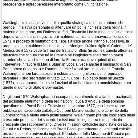
precedente e potrebbe essere interpretato come un’incitazione.
Walsingham è così convinto della qualità strategica di questa unione che
prende l’iniziativa personale di attenuare un po’ le richieste della regina in
materia di religione, ma l’inflessibilità di Elisabetta I ha la meglio sui suoi sforzi:
dopo diversi mesi di negoziazioni matrimoniali, dalla primavera all’estate del
1571, il progetto di matrimonio fallisce. Fallisce anche, l’anno successivo, la
proposta di un matrimonio con il duca d’Alençon, l’ultimo figlio di Caterina de’
Medici. Se il 1572 vede la firma del trattato di Blois (in aprile), questa alleanza
difensiva che stipula che né la Francia né l’Inghilterra sosterranno paesi
stranieri che attacchino uno di loro, la Francia accettava quindi di non
intervenire in favore di Maria Stuart in Scozia, vede anche il massacro di San
Bartolomeo (in agosto) e l’aumento delle fazioni pro-cattoliche in Francia.
Walsingham non tarda a essere richiamato in Inghilterra dalla regina per
diventare il suo segretario di Stato (1573), poi il suo capo della sicurezza
(1577); così abbandona le sue funzioni di ambasciatore e amministratore per
quelle di uomo di Stato e Spymaster.
Negli anni 1570 Walsingham si occupa principalmente di affari internazionali,
del possibile matrimonio della regina con il duca d’Anjou e della spinosa
questione dei Paesi Bassi. Tuttavia nel novembre 1577, con l’esecuzione
pubblica del sacerdote cattolico Cuthbert Mayne, sostenitore convinto della
Controriforma e molto attivo politicamente, Walsingham prende coscienza della
crescente presenza dei sacerdoti missionari in Inghilterra e del pericolo
crescente che rappresentano. Diverse missioni cattoliche sono state create, a
Douai e a Reims, così come nei Paesi Bassi, per educare gli emigrati cattolici
provenienti dalle università inglesi. Il fondatore della Missione di Douai e poi