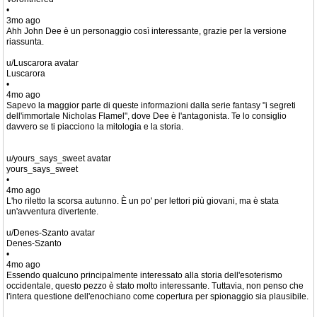
•
3mo ago
Ahh John Dee è un personaggio così interessante, grazie per la versione
riassunta.
u/Luscarora avatar
Luscarora
•
4mo ago
Sapevo la maggior parte di queste informazioni dalla serie fantasy "i segreti
dell'immortale Nicholas Flamel", dove Dee è l'antagonista. Te lo consiglio
davvero se ti piacciono la mitologia e la storia.
u/yours_says_sweet avatar
yours_says_sweet
•
4mo ago
L'ho riletto la scorsa autunno. È un po' per lettori più giovani, ma è stata
un'avventura divertente.
u/Denes-Szanto avatar
Denes-Szanto
•
4mo ago
Essendo qualcuno principalmente interessato alla storia dell'esoterismo
occidentale, questo pezzo è stato molto interessante. Tuttavia, non penso che
l'intera questione dell'enochiano come copertura per spionaggio sia plausibile.