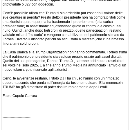
aziende di social networking. Oppure 842 dollari seguendo il mercato delle
criptovalute o 327 con dogecoin.
Com’è possibile allora che Trump si sia arricchito pur essendo il valore delle
sue creature in perdita? Presto detto: il presidente non ha comprato titoli come
un azionista qualunque, ma ha trasformato il proprio nome (e la carica
presidenziale) in asset finanziari, ottenendo quote di controllo a costo quasi
nullo. Quindi, anche dopo forti crolli di prezzo, quelle partecipazioni restano
valutate miliardi “su carta” e vengono contabilizzate nel patrimonio stimato da
Forbes. Diverso il discorso per chi ha acquistato a mercato, che ci ha rimesso
finora tanti soldi propri.
La Casa Bianca e la Trump Organization non hanno commentato. Forbes stima
che il patrimonio del presidente sia esploso proprio grazie agli asset digitali.
Quello del suo primogenito, Donald Trump Jr., sarebbe addirittura cresciuto di
sei volte nel solo 2025. E a fine anno Trump Media ha annunciato l’arrivo di un
nuovo token crypto riservato agli azionisti.
Certo, le avvertenze restano. Il titolo DJT ha chiuso l’anno con un rimbalzo
dopo un accordo che punta sull’energia da fusione nucleare. E la memecoin
TRUMP ha già dimostrato di poter risalire rapidamente dopo i crolli.
Fabio Cupolo Carrara
------------------------