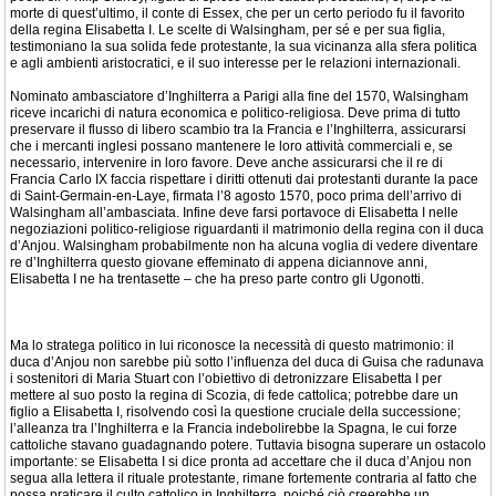
morte di quest’ultimo, il conte di Essex, che per un certo periodo fu il favorito
della regina Elisabetta I. Le scelte di Walsingham, per sé e per sua figlia,
testimoniano la sua solida fede protestante, la sua vicinanza alla sfera politica
e agli ambienti aristocratici, e il suo interesse per le relazioni internazionali.
Nominato ambasciatore d’Inghilterra a Parigi alla fine del 1570, Walsingham
riceve incarichi di natura economica e politico-religiosa. Deve prima di tutto
preservare il flusso di libero scambio tra la Francia e l’Inghilterra, assicurarsi
che i mercanti inglesi possano mantenere le loro attività commerciali e, se
necessario, intervenire in loro favore. Deve anche assicurarsi che il re di
Francia Carlo IX faccia rispettare i diritti ottenuti dai protestanti durante la pace
di Saint-Germain-en-Laye, firmata l’8 agosto 1570, poco prima dell’arrivo di
Walsingham all’ambasciata. Infine deve farsi portavoce di Elisabetta I nelle
negoziazioni politico-religiose riguardanti il matrimonio della regina con il duca
d’Anjou. Walsingham probabilmente non ha alcuna voglia di vedere diventare
re d’Inghilterra questo giovane effeminato di appena diciannove anni,
Elisabetta I ne ha trentasette – che ha preso parte contro gli Ugonotti.
Ma lo stratega politico in lui riconosce la necessità di questo matrimonio: il
duca d’Anjou non sarebbe più sotto l’influenza del duca di Guisa che radunava
i sostenitori di Maria Stuart con l’obiettivo di detronizzare Elisabetta I per
mettere al suo posto la regina di Scozia, di fede cattolica; potrebbe dare un
figlio a Elisabetta I, risolvendo così la questione cruciale della successione;
l’alleanza tra l’Inghilterra e la Francia indebolirebbe la Spagna, le cui forze
cattoliche stavano guadagnando potere. Tuttavia bisogna superare un ostacolo
importante: se Elisabetta I si dice pronta ad accettare che il duca d’Anjou non
segua alla lettera il rituale protestante, rimane fortemente contraria al fatto che
possa praticare il culto cattolico in Inghilterra, poiché ciò creerebbe un