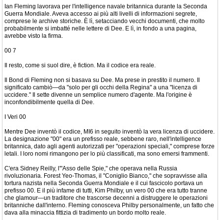
Ian Fleming lavorava per l'intelligence navale britannica durante la Seconda
Guerra Mondiale. Aveva accesso ai più alti livelli di informazioni segrete,
comprese le archive storiche. È lì, setacciando vecchi documenti, che molto
probabilmente si imbatté nelle lettere di Dee. E lì, in fondo a una pagina,
avrebbe visto la firma.
00 7
Il resto, come si suol dire, è fiction. Ma il codice era reale.
Il Bond di Fleming non si basava su Dee. Ma prese in prestito il numero. Il
significato cambiò—da "solo per gli occhi della Regina" a una "licenza di
uccidere." Il sette divenne un semplice numero d'agente. Ma l'origine è
inconfondibilmente quella di Dee.
I Veri 00
Mentre Dee inventò il codice, MI6 in seguito inventò la vera licenza di uccidere.
La designazione "00" era un prefisso reale, sebbene raro, nell'intelligence
britannica, dato agli agenti autorizzati per "operazioni speciali," comprese forze
letali. I loro nomi rimangono per lo più classificati, ma sono emersi frammenti.
C'era Sidney Reilly, l'"Asso delle Spie," che operava nella Russia
rivoluzionaria. Forest Yeo-Thomas, il "Coniglio Bianco," che sopravvisse alla
tortura nazista nella Seconda Guerra Mondiale e il cui fascicolo portava un
prefisso 00. E il più infame di tutti, Kim Philby, un vero 00 che era tutto tranne
che glamour—un traditore che trascorse decenni a distruggere le operazioni
britanniche dall'interno. Fleming conosceva Philby personalmente, un fatto che
dava alla minaccia fittizia di tradimento un bordo molto reale.