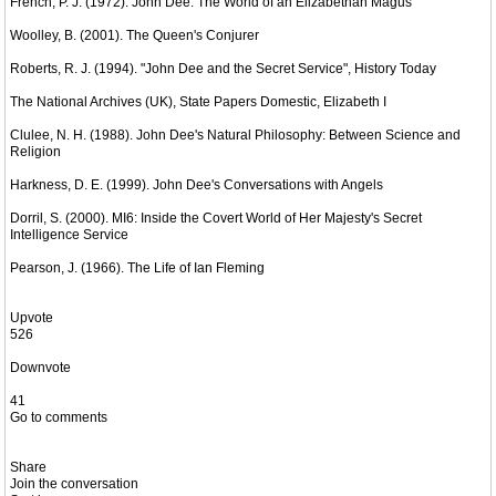
French, P. J. (1972). John Dee: The World of an Elizabethan Magus
Woolley, B. (2001). The Queen's Conjurer
Roberts, R. J. (1994). "John Dee and the Secret Service", History Today
The National Archives (UK), State Papers Domestic, Elizabeth I
Clulee, N. H. (1988). John Dee's Natural Philosophy: Between Science and
Religion
Harkness, D. E. (1999). John Dee's Conversations with Angels
Dorril, S. (2000). MI6: Inside the Covert World of Her Majesty's Secret
Intelligence Service
Pearson, J. (1966). The Life of Ian Fleming
Upvote
526
Downvote
41
Go to comments
Share
Join the conversation