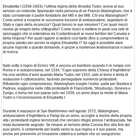
Elisabetta I (1558-1603), l’ultima regina della dinastia Tudor, aveva al suo
servizio un notevole Spymaster nella persona di sir Francis Walsingham, che è
stato considerato il padre fondatore del MI5 e del MI6. Chi era Walsingham?
Come arrivò a ricoprire le successive funzioni di ambasciatore, segretario di
Stato e capo della sicurezza? Quali furono le sue missioni? Con quali mezzi
risolse gli enigmi della crittografia? Come riuscì a mettere in piedi una rete di
spionaggio che si estendeva da Costantinopoli ai nuovi territori del Canada e
della Virginia? Per quali ragioni si dedicò così tanto (fino a compromettere la
propria salute) per servire la regina Elisabetta I? Se oggi è possibile dare
alcune risposte a queste domande, è grazie a numerose testimonianze e lavori
di ricerca.
Nato sotto il regno di Enrico VIII, è ancora un bambino quando il re rompe con
Roma e si autoproclama, nel 1534, “Capo supremo della Chiesa d’Inghilterra”.
Ha una ventina d’anni quando Maria Tudor, nel 1553, sale al trono e tenta di
restaurare il cattolicesimo, facendo perseguitare numerosi protestanti.
Rifiutando ogni compromesso, Walsingham sceglie l’esilio: parte per Basilea e
Padova, soggiorna nelle città protestanti di Francoforte, Strasburgo, Ginevra e
Zurigo, e torna nel suo paese solo nel 1559, un anno dopo la morte di Maria
Tudor e l’incoronazione di Elisabetta I.
Durante il massacro di San Bartolomeo nell’agosto 1572, Walsingham,
ambasciatore d’Inghilterra a Parigi da un anno, accoglie a rischio della propria
vita i protestanti inglesi terrorizzati che cercano rifugio presso l’ambasciata. Ne
resta duramente segnato. Se rimane al servizio della Corona fino alla fine dei
suoi giorni, è certamente per lealtà verso la sua regina e il suo paese, ma
anche per prevenire un’invasione cattolica e evitare che un sanguinoso