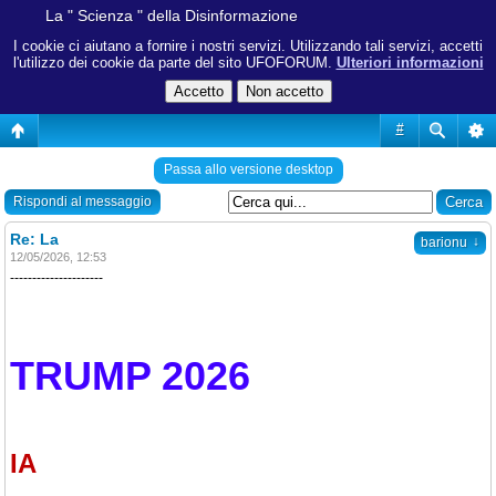
La " Scienza " della Disinformazione
I cookie ci aiutano a fornire i nostri servizi. Utilizzando tali servizi, accetti
l'utilizzo dei cookie da parte del sito UFOFORUM.
Ulteriori informazioni
#
Passa allo versione desktop
Rispondi al messaggio
Re: La
↓
barionu
12/05/2026, 12:53
---------------------
TRUMP 2026
IA