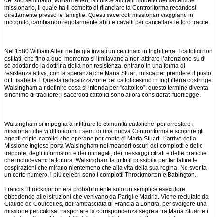
del suo seminario, William Allen, istituisce allora il modello del sacerdote
missionario, il quale ha il compito di rilanciare la Controriforma recandosi
direttamente presso le famiglie. Questi sacerdoti missionari viaggiano in
incognito, cambiando regolarmente abiti e cavalli per cancellare le loro tracce.
Nel 1580 William Allen ne ha già inviati un centinaio in Inghilterra. I cattolici non
esiliati, che fino a quel momento si limitavano a non attirare l’attenzione su di
sé adottando la dottrina della non resistenza, entrano in una forma di
resistenza attiva, con la speranza che Maria Stuart finisca per prendere il posto
di Elisabetta I. Questa radicalizzazione del cattolicesimo in Inghilterra costringe
Walsingham a ridefinire cosa si intenda per “cattolico”: questo termine diventa
sinonimo di traditore; i sacerdoti cattolici sono allora considerati fuorilegge.
Walsingham si impegna a infiltrare le comunità cattoliche, per arrestare i
missionari che vi diffondono i semi di una nuova Controriforma e scoprire gli
agenti cripto-cattolici che operano per conto di Maria Stuart. L’arrivo della
Missione inglese porta Walsingham nei meandri oscuri dei complotti e delle
trappole, degli informatori e dei rinnegati, dei messaggi cifrati e delle pratiche
che includevano la tortura. Walsingham fa tutto il possibile per far fallire le
cospirazioni che mirano nientemeno che alla vita della sua regina. Ne sventa
un certo numero, i più celebri sono i complotti Throckmorton e Babington.
Francis Throckmorton era probabilmente solo un semplice esecutore,
obbedendo alle istruzioni che venivano da Parigi e Madrid. Viene reclutato da
Claude de Courcelles, dell’ambasciata di Francia a Londra, per svolgere una
missione pericolosa: trasportare la corrispondenza segreta tra Maria Stuart e i