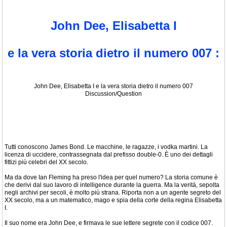
John Dee, Elisabetta I
e la vera storia dietro il numero 007 :
John Dee, Elisabetta I e la vera storia dietro il numero 007
Discussion/Question
Tutti conoscono James Bond. Le macchine, le ragazze, i vodka martini. La
licenza di uccidere, contrassegnata dal prefisso double-0. È uno dei dettagli
fittizi più celebri del XX secolo.
Ma da dove Ian Fleming ha preso l'idea per quel numero? La storia comune è
che derivi dal suo lavoro di intelligence durante la guerra. Ma la verità, sepolta
negli archivi per secoli, è molto più strana. Riporta non a un agente segreto del
XX secolo, ma a un matematico, mago e spia della corte della regina Elisabetta
I.
Il suo nome era John Dee, e firmava le sue lettere segrete con il codice 007.