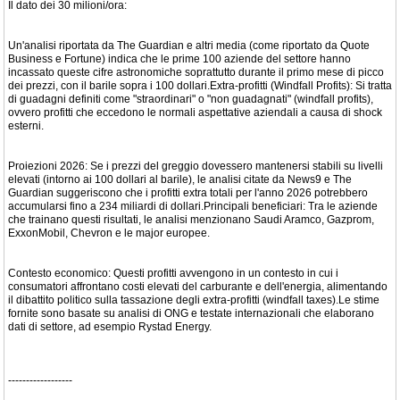
Il dato dei 30 milioni/ora:
Un'analisi riportata da The Guardian e altri media (come riportato da Quote
Business e Fortune) indica che le prime 100 aziende del settore hanno
incassato queste cifre astronomiche soprattutto durante il primo mese di picco
dei prezzi, con il barile sopra i 100 dollari.Extra-profitti (Windfall Profits): Si tratta
di guadagni definiti come "straordinari" o "non guadagnati" (windfall profits),
ovvero profitti che eccedono le normali aspettative aziendali a causa di shock
esterni.
Proiezioni 2026: Se i prezzi del greggio dovessero mantenersi stabili su livelli
elevati (intorno ai 100 dollari al barile), le analisi citate da News9 e The
Guardian suggeriscono che i profitti extra totali per l'anno 2026 potrebbero
accumularsi fino a 234 miliardi di dollari.Principali beneficiari: Tra le aziende
che trainano questi risultati, le analisi menzionano Saudi Aramco, Gazprom,
ExxonMobil, Chevron e le major europee.
Contesto economico: Questi profitti avvengono in un contesto in cui i
consumatori affrontano costi elevati del carburante e dell'energia, alimentando
il dibattito politico sulla tassazione degli extra-profitti (windfall taxes).Le stime
fornite sono basate su analisi di ONG e testate internazionali che elaborano
dati di settore, ad esempio Rystad Energy.
------------------