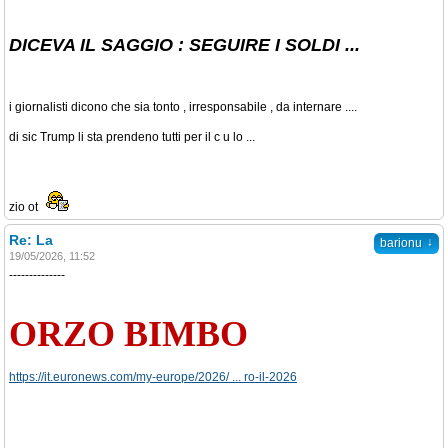
DICEVA IL SAGGIO : SEGUIRE I SOLDI ...
i giornalisti dicono che sia tonto , irresponsabile , da internare ....
di sic Trump li sta prendeno tutti per il c u lo ...
zio ot
Re: La
↓
barionu
19/05/2026, 11:52
--------------
ORZO BIMBO
https://it.euronews.com/my-europe/2026/ ... ro-il-2026