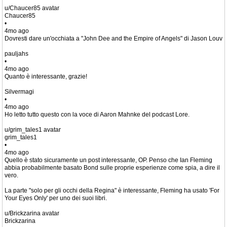
u/Chaucer85 avatar
Chaucer85
•
4mo ago
Dovresti dare un'occhiata a "John Dee and the Empire of Angels" di Jason Louv
pauljahs
•
4mo ago
Quanto è interessante, grazie!
Silvermagi
•
4mo ago
Ho letto tutto questo con la voce di Aaron Mahnke del podcast Lore.
u/grim_tales1 avatar
grim_tales1
•
4mo ago
Quello è stato sicuramente un post interessante, OP. Penso che Ian Fleming
abbia probabilmente basato Bond sulle proprie esperienze come spia, a dire il
vero.
La parte "solo per gli occhi della Regina" è interessante, Fleming ha usato 'For
Your Eyes Only' per uno dei suoi libri.
u/Brickzarina avatar
Brickzarina