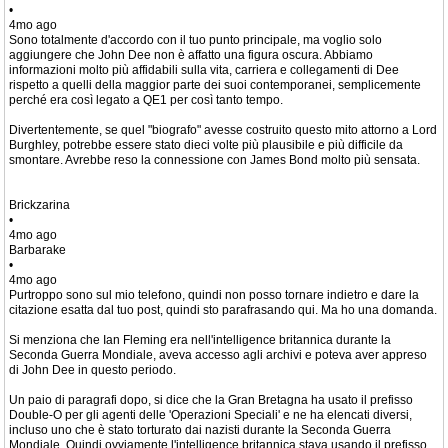
•
4mo ago
Sono totalmente d'accordo con il tuo punto principale, ma voglio solo
aggiungere che John Dee non è affatto una figura oscura. Abbiamo
informazioni molto più affidabili sulla vita, carriera e collegamenti di Dee
rispetto a quelli della maggior parte dei suoi contemporanei, semplicemente
perché era così legato a QE1 per così tanto tempo.
Divertentemente, se quel "biografo" avesse costruito questo mito attorno a Lord
Burghley, potrebbe essere stato dieci volte più plausibile e più difficile da
smontare. Avrebbe reso la connessione con James Bond molto più sensata.
Brickzarina
•
4mo ago
Barbarake
•
4mo ago
Purtroppo sono sul mio telefono, quindi non posso tornare indietro e dare la
citazione esatta dal tuo post, quindi sto parafrasando qui. Ma ho una domanda.
Si menziona che Ian Fleming era nell'intelligence britannica durante la
Seconda Guerra Mondiale, aveva accesso agli archivi e poteva aver appreso
di John Dee in questo periodo.
Un paio di paragrafi dopo, si dice che la Gran Bretagna ha usato il prefisso
Double-O per gli agenti delle 'Operazioni Speciali' e ne ha elencati diversi,
incluso uno che è stato torturato dai nazisti durante la Seconda Guerra
Mondiale. Quindi ovviamente l'intelligence britannica stava usando il prefisso