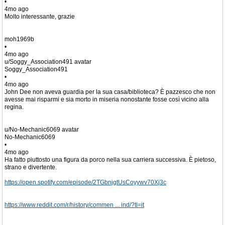
•
4mo ago
Molto interessante, grazie
moh1969b
•
4mo ago
u/Soggy_Association491 avatar
Soggy_Association491
•
4mo ago
John Dee non aveva guardia per la sua casa/biblioteca? È pazzesco che non
avesse mai risparmi e sia morto in miseria nonostante fosse così vicino alla
regina.
u/No-Mechanic6069 avatar
No-Mechanic6069
•
4mo ago
Ha fatto piuttosto una figura da porco nella sua carriera successiva. È pietoso,
strano e divertente.
https://open.spotify.com/episode/2TGbnjgtUsCoyywv70Xj3c
https://www.reddit.com/r/history/commen ... ind/?tl=it