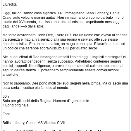
L'Eredità
Oggi, milioni sanno cosa significa 007. Immaginano Sean Connery, Daniel
Craig, auto veloci e martini agitati. Non immaginano un uomo barbuto in uno
studio del XVI secolo, che fissa una sfera di cristallo, aspettando messaggi
dagli angeli—o dalle spie.
Ma forse dovrebbero. John Dee, il vero 007, era un uomo che viveva al confine
tra scienza e magia, tra servizio alla sua regina e servizio alle sue stesse
ricerche mistica. Era un matematico, un mago e una spia. E lasciò dietro di sé
un codice che sarebbe sopravvissuto a lui per quattro secoli.
Alcuni dei cifrari di Dee rimangono irrisolti fino ad oggi. Linguisti e crittografi ci
hanno lavorato per decenni senza successo. Potrebbero contenere segreti
politici, rapporti di intelligence, o prove di operazioni di cui non abbiamo mai
saputo dell'esistenza. O potrebbero semplicemente essere conversazioni
angeliche.
Non lo sappiamo. Dee portò molti dei suoi segreti nella tomba. Ma ci lasciò una
cosa certa: il codice più famoso al mondo.
00 7
Solo per gli occhi della Regina. Numero d'agente sette.
Il Bond originale.
Fonti:
British Library, Cotton MS Vitellius C.VII