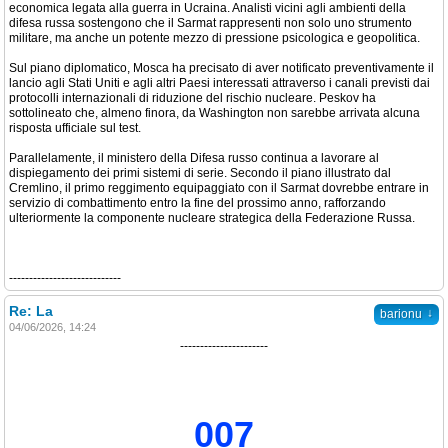
economica legata alla guerra in Ucraina. Analisti vicini agli ambienti della
difesa russa sostengono che il Sarmat rappresenti non solo uno strumento
militare, ma anche un potente mezzo di pressione psicologica e geopolitica.
Sul piano diplomatico, Mosca ha precisato di aver notificato preventivamente il
lancio agli Stati Uniti e agli altri Paesi interessati attraverso i canali previsti dai
protocolli internazionali di riduzione del rischio nucleare. Peskov ha
sottolineato che, almeno finora, da Washington non sarebbe arrivata alcuna
risposta ufficiale sul test.
Parallelamente, il ministero della Difesa russo continua a lavorare al
dispiegamento dei primi sistemi di serie. Secondo il piano illustrato dal
Cremlino, il primo reggimento equipaggiato con il Sarmat dovrebbe entrare in
servizio di combattimento entro la fine del prossimo anno, rafforzando
ulteriormente la componente nucleare strategica della Federazione Russa.
----------------------------
Re: La
↓
barionu
04/06/2026, 14:24
----------------------
007