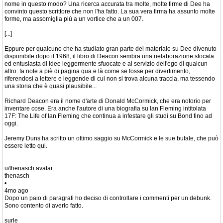
nome in questo modo? Una ricerca accurata tra molte, molte firme di Dee ha
convinto questo scrittore che non l'ha fatto. La sua vera firma ha assunto molte
forme, ma assomiglia più a un vortice che a un 007.
[...]
Eppure per qualcuno che ha studiato gran parte del materiale su Dee divenuto
disponibile dopo il 1968, il libro di Deacon sembra una rielaborazione sfocata
ed entusiasta di idee leggermente sfuocate e al servizio dell'ego di qualcun
altro: fa note a piè di pagina qua e là come se fosse per divertimento,
riferendosi a lettere e leggende di cui non si trova alcuna traccia, ma tessendo
una storia che è quasi plausibile...
Richard Deacon era il nome d'arte di Donald McCormick, che era notorio per
inventare cose. Era anche l'autore di una biografia su Ian Fleming intitolata
17F: The Life of Ian Fleming che continua a infestare gli studi su Bond fino ad
oggi.
Jeremy Duns ha scritto un ottimo saggio su McCormick e le sue bufale, che può
essere letto qui.
u/thenasch avatar
thenasch
•
4mo ago
Dopo un paio di paragrafi ho deciso di controllare i commenti per un debunk.
Sono contento di averlo fatto.
surle