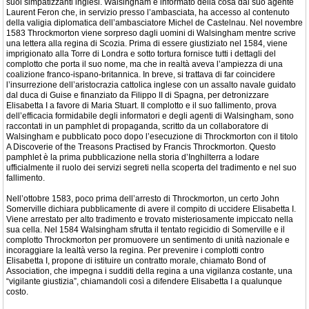
suoi simpatizzanti inglesi. Walsingham è informato della cosa dal suo agente
Laurent Feron che, in servizio presso l’ambasciata, ha accesso al contenuto
della valigia diplomatica dell’ambasciatore Michel de Castelnau. Nel novembre
1583 Throckmorton viene sorpreso dagli uomini di Walsingham mentre scrive
una lettera alla regina di Scozia. Prima di essere giustiziato nel 1584, viene
imprigionato alla Torre di Londra e sotto tortura fornisce tutti i dettagli del
complotto che porta il suo nome, ma che in realtà aveva l’ampiezza di una
coalizione franco-ispano-britannica. In breve, si trattava di far coincidere
l’insurrezione dell’aristocrazia cattolica inglese con un assalto navale guidato
dal duca di Guise e finanziato da Filippo II di Spagna, per detronizzare
Elisabetta I a favore di Maria Stuart. Il complotto e il suo fallimento, prova
dell’efficacia formidabile degli informatori e degli agenti di Walsingham, sono
raccontati in un pamphlet di propaganda, scritto da un collaboratore di
Walsingham e pubblicato poco dopo l’esecuzione di Throckmorton con il titolo
A Discoverie of the Treasons Practised by Francis Throckmorton. Questo
pamphlet è la prima pubblicazione nella storia d’Inghilterra a lodare
ufficialmente il ruolo dei servizi segreti nella scoperta del tradimento e nel suo
fallimento.
Nell’ottobre 1583, poco prima dell’arresto di Throckmorton, un certo John
Somerville dichiara pubblicamente di avere il compito di uccidere Elisabetta I.
Viene arrestato per alto tradimento e trovato misteriosamente impiccato nella
sua cella. Nel 1584 Walsingham sfrutta il tentato regicidio di Somerville e il
complotto Throckmorton per promuovere un sentimento di unità nazionale e
incoraggiare la lealtà verso la regina. Per prevenire i complotti contro
Elisabetta I, propone di istituire un contratto morale, chiamato Bond of
Association, che impegna i sudditi della regina a una vigilanza costante, una
“vigilante giustizia”, chiamandoli così a difendere Elisabetta I a qualunque
costo.