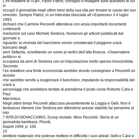
L’ex redattore di «Op», Paolo Patrizi, consigliò d’indagare sulle questioni di cui
si
occupò il giornalista negli ultimi mesi della sua vita per trovare le cause del suo
omicidio. Sempre Patrizi, in un’intervista rilasciata all’«Espresso» il 4 luglio
1993,
dichiarò che Carmine Pecorelli attendeva con ansia importanti documenti
contenenti
rivelazioni sul caso Michele Sindona. Numerosi gli articoli pubblicati dal
giornale a
riguardo; la vicenda del banchiere venne considerata il peggiore crack
bancario degli
anni Settanta, screditando un uomo ai vertici dell’alta finanza. «Osservatore
politico» si
occupava da anni di Sindona con un’impostazione molto spesso innocentista.
Secondo
l’ex redattore una fonte sconosciuta avrebbe dovuto consegnare a Pecorelli un
dossier
che sarebbe servito a scagionare il banchiere, imputando la responsabilità del
crack a
personaggi che avrebbero tentato di prenderne il posto come Roberto Calvi e
Paul
Marcinkus.
Negli ultimi tempi Pecorelli attaccava pesantemente la Loggia e Gelli. Non è
fantasioso ritenere che Sindona per difendersi avesse stabilito far pervenire al
mio
7 RITA DI GIOVACCHINO, Scoop mortale. Mino Pecorelli. Storia di un
giornalista kamikaze, Pironti,
Napoli 1994, p. 100.
10
direttore materiale che potesse mettere in difficoltà i suoi alleati, Gelli e Calvi e