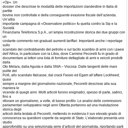
«Op». Un
dossier che descrisse le modalità delle importazioni clandestine in Italia di
partite
bovine non controllate e della conseguente evasione fiscale dell’azienda.
Un’altra
importante campagna di «Osservatore politico» fu quella contro la Sip e la
Società
Finanziaria Telefonica S.p.A., un’ampia ricostruzione storica dei due gruppi con
un
costante commento nei graduali aumenti tariffari. Importanti anche i reportage
sullo
scandalo del contrabbando del petrolio e sul tacito scambio di armi con i paesi
dell’Africa, in particolare con la Libia, dove Carmine Pecorelli fu in grado di
documentare ai lettori una lista di forniture dettagliate di armi e veicoli prodotti
dalla
Oto Melara, dalla Agusta e dalla SNIA – Viscosa. Dalle tangenti delle mani
pulite del
Pci6, allo scandalo Italcasse, dal crack Fassio ed Egam all’affare Lockheed;
quasi
sempre a margine del giornalismo nazionale, Pecorelli descrisse alla sua
maniera le
vicende di quegli anni. Molti articoli furono enigmatici, spesso di parte, satirici,
fino a
sfiorare un giornalismo, a volte, di basso profilo. Le analisi delle commissioni
parlamentari sviluppatesi negli anni Ottanta portarono ad una rivalutazione
storica degli
articoli della testata di Pecorelli, mettendo in evidenza il suo elevato grado di
conoscenza su questioni coperte da segreto di Stato. L’elaborato presenta uno
studio
approfondito su una selezionata serie d’articoli del giornalista, riportando parti