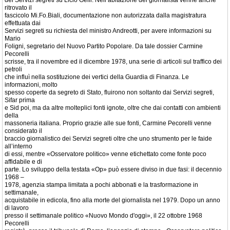
dei Servizi segreti su Licio Gelli. Nell’abitazione del giornalista venne anche
ritrovato il
fascicolo Mi.Fo.Biali, documentazione non autorizzata dalla magistratura
effettuata dai
Servizi segreti su richiesta del ministro Andreotti, per avere informazioni su
Mario
Foligni, segretario del Nuovo Partito Popolare. Da tale dossier Carmine
Pecorelli
scrisse, tra il novembre ed il dicembre 1978, una serie di articoli sul traffico dei
petroli
che influì nella sostituzione dei vertici della Guardia di Finanza. Le
informazioni, molto
spesso coperte da segreto di Stato, fluirono non soltanto dai Servizi segreti,
Sifar prima
e Sid poi, ma da altre molteplici fonti ignote, oltre che dai contatti con ambienti
della
massoneria italiana. Proprio grazie alle sue fonti, Carmine Pecorelli venne
considerato il
braccio giornalistico dei Servizi segreti oltre che uno strumento per le faide
all’interno
di essi, mentre «Osservatore politico» venne etichettato come fonte poco
affidabile e di
parte. Lo sviluppo della testata «Op» può essere diviso in due fasi: il decennio
1968 –
1978, agenzia stampa limitata a pochi abbonati e la trasformazione in
settimanale,
acquistabile in edicola, fino alla morte del giornalista nel 1979. Dopo un anno
di lavoro
presso il settimanale politico «Nuovo Mondo d'oggi», il 22 ottobre 1968
Pecorelli