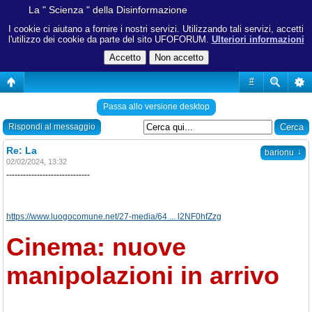
La " Scienza " della Disinformazione
I cookie ci aiutano a fornire i nostri servizi. Utilizzando tali servizi, accetti
l'utilizzo dei cookie da parte del sito UFOFORUM.
Ulteriori informazioni
#
Passa allo versione desktop
Rispondi al messaggio
Re: La
↓
barionu
02/02/2024, 13:32
------------------------------
https://www.luogocomune.net/27-media/64 ... l2NF0hfZzg
Cinema: nuove
manipolazioni in arrivo