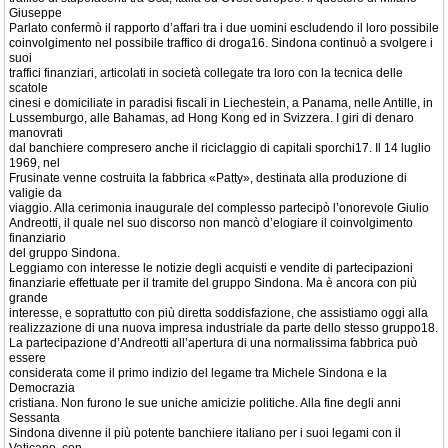
Giuseppe
Parlato confermò il rapporto d’affari tra i due uomini escludendo il loro possibile
coinvolgimento nel possibile traffico di droga16. Sindona continuò a svolgere i
suoi
traffici finanziari, articolati in società collegate tra loro con la tecnica delle
scatole
cinesi e domiciliate in paradisi fiscali in Liechestein, a Panama, nelle Antille, in
Lussemburgo, alle Bahamas, ad Hong Kong ed in Svizzera. I giri di denaro
manovrati
dal banchiere compresero anche il riciclaggio di capitali sporchi17. Il 14 luglio
1969, nel
Frusinate venne costruita la fabbrica «Patty», destinata alla produzione di
valigie da
viaggio. Alla cerimonia inaugurale del complesso partecipò l’onorevole Giulio
Andreotti, il quale nel suo discorso non mancò d’elogiare il coinvolgimento
finanziario
del gruppo Sindona.
Leggiamo con interesse le notizie degli acquisti e vendite di partecipazioni
finanziarie effettuate per il tramite del gruppo Sindona. Ma è ancora con più
grande
interesse, e soprattutto con più diretta soddisfazione, che assistiamo oggi alla
realizzazione di una nuova impresa industriale da parte dello stesso gruppo18.
La partecipazione d’Andreotti all’apertura di una normalissima fabbrica può
essere
considerata come il primo indizio del legame tra Michele Sindona e la
Democrazia
cristiana. Non furono le sue uniche amicizie politiche. Alla fine degli anni
Sessanta
Sindona divenne il più potente banchiere italiano per i suoi legami con il