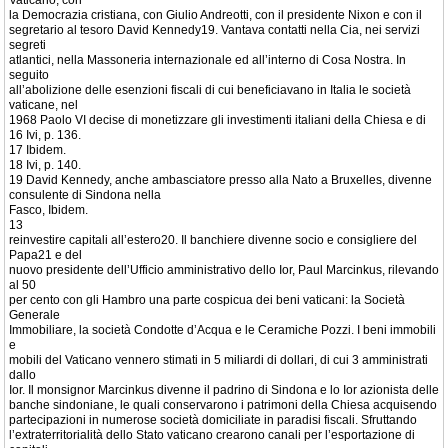
Vaticano, con
la Democrazia cristiana, con Giulio Andreotti, con il presidente Nixon e con il
segretario al tesoro David Kennedy19. Vantava contatti nella Cia, nei servizi
segreti
atlantici, nella Massoneria internazionale ed all’interno di Cosa Nostra. In
seguito
all’abolizione delle esenzioni fiscali di cui beneficiavano in Italia le società
vaticane, nel
1968 Paolo VI decise di monetizzare gli investimenti italiani della Chiesa e di
16 Ivi, p. 136.
17 Ibidem.
18 Ivi, p. 140.
19 David Kennedy, anche ambasciatore presso alla Nato a Bruxelles, divenne
consulente di Sindona nella
Fasco, Ibidem.
13
reinvestire capitali all’estero20. Il banchiere divenne socio e consigliere del
Papa21 e del
nuovo presidente dell’Ufficio amministrativo dello Ior, Paul Marcinkus, rilevando
al 50
per cento con gli Hambro una parte cospicua dei beni vaticani: la Società
Generale
Immobiliare, la società Condotte d’Acqua e le Ceramiche Pozzi. I beni immobili
e
mobili del Vaticano vennero stimati in 5 miliardi di dollari, di cui 3 amministrati
dallo
Ior. Il monsignor Marcinkus divenne il padrino di Sindona e lo Ior azionista delle
banche sindoniane, le quali conservarono i patrimoni della Chiesa acquisendo
partecipazioni in numerose società domiciliate in paradisi fiscali. Sfruttando
l’extraterritorialità dello Stato vaticano crearono canali per l’esportazione di