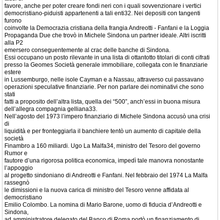
favore, anche per poter creare fondi neri con i quali sovvenzionare i vertici
democristiano-piduisti appartenenti a tali enti32. Nei depositi con tangenti
furono
coinvolte la Democrazia cristiana della frangia Andreotti - Fanfani e la Loggia
Propaganda Due che trovò in Michele Sindona un partner ideale. Altri iscritti
alla P2
emersero conseguentemente al crac delle banche di Sindona.
Essi occupano un posto rilevante in una lista di ottantotto titolari di conti cifrati
presso la Geomes Società generale immobiliare, collegata con le finanziarie
estere
in Lussemburgo, nelle isole Cayman e a Nassau, attraverso cui passavano
operazioni speculative finanziarie. Per non parlare dei nominativi che sono
stati
fatti a proposito dell’altra lista, quella dei “500”, anch’essi in buona misura
dell’allegra compagnia gelliana33.
Nell’agosto del 1973 l’impero finanziario di Michele Sindona accusò una crisi
di
liquidità e per fronteggiarla il banchiere tentò un aumento di capitale della
società
Finambro a 160 miliardi. Ugo La Malfa34, ministro del Tesoro del governo
Rumor e
fautore d’una rigorosa politica economica, impedì tale manovra nonostante
l’appoggio
al progetto sindoniano di Andreotti e Fanfani. Nel febbraio del 1974 La Malfa
rassegnò
le dimissioni e la nuova carica di ministro del Tesoro venne affidata al
democristiano
Emilio Colombo. La nomina di Mario Barone, uomo di fiducia d’Andreotti e
Sindona,
ad amministratore delegato del Banco di Roma portò un finanziamento di