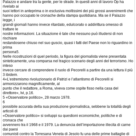
Palazzo e andare tra la gente, per le strade. In questi anni di lavoro Op ha
rivelato ai
suoi lettori in anteprima o in esclusiva moltissimi dei più grossi avvenimenti che
hanno poi occupato le cronache della stampa quotidiana. Ma se il Palazzo
legge, i
grandi giornali hanno invece ritardato, edulcorato o addirittura omesso di
trattare le
nostre informazioni. La situazione è tale che nessuno può illudersi di non
rischiare
restandosene chiuso nel suo guscio, quasi i fatti del Paese non lo riguardino in
prima
persona5.
Nelle ricostruzioni di quel periodo, la figura del giornalista viene presentata
sinteticamente, una comparsa nel tragico scenario degli anni del terrorismo. Ho
inteso
invece cercare di comprendere il ruolo di Pecorelli a partire da una lettura il più
3 ibidem.
4«L’estremismo rivoluzionario di Patrizi e l’atlantismo di Pecorelli si
armonizzarono magnificamente, al
punto che il redattore, a Roma, viveva come ospite fisso nella casa del
direttore», Ivi, p.16.
5 «Osservatore politico», 28 marzo 1978.
6
possibile accurata della sua produzione giornalistica, sebbene la totalità degli
articoli di
«Osservatore politico» si sviluppi su questioni economiche, politiche e di
cronaca che
avvennero tra il 1968 e il 1979. La denuncia dell’importazione illecita di carne
dai paesi
comunisti contro la Torresana Veneta di Jesolo fu una delle prime battaglie di