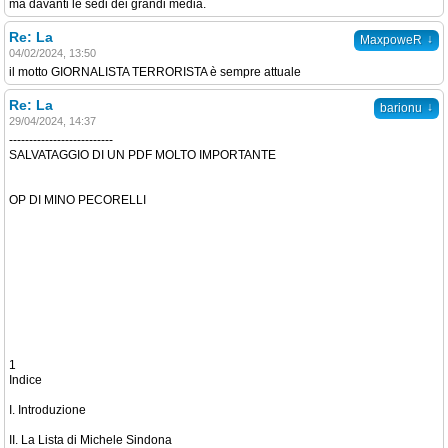
ma davanti le sedi dei grandi media.
Re: La
↓
MaxpoweR
04/02/2024, 13:50
il motto GIORNALISTA TERRORISTA è sempre attuale
Re: La
↓
barionu
29/04/2024, 14:37
--------------------------
SALVATAGGIO DI UN PDF MOLTO IMPORTANTE
OP DI MINO PECORELLI
1
Indice
I. Introduzione
II. La Lista di Michele Sindona