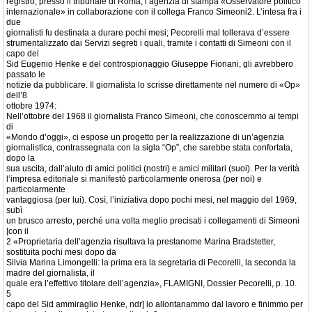
registrò, presso il tribunale di Roma, l’agenzia di stampa «Osservatore politico
internazionale» in collaborazione con il collega Franco Simeoni2. L’intesa fra i
due
giornalisti fu destinata a durare pochi mesi; Pecorelli mal tollerava d’essere
strumentalizzato dai Servizi segreti i quali, tramite i contatti di Simeoni con il
capo del
Sid Eugenio Henke e del controspionaggio Giuseppe Fioriani, gli avrebbero
passato le
notizie da pubblicare. Il giornalista lo scrisse direttamente nel numero di «Op»
dell’8
ottobre 1974:
Nell’ottobre del 1968 il giornalista Franco Simeoni, che conoscemmo ai tempi
di
«Mondo d’oggi», ci espose un progetto per la realizzazione di un’agenzia
giornalistica, contrassegnata con la sigla “Op”, che sarebbe stata confortata,
dopo la
sua uscita, dall’aiuto di amici politici (nostri) e amici militari (suoi). Per la verità
l’impresa editoriale si manifestò particolarmente onerosa (per noi) e
particolarmente
vantaggiosa (per lui). Così, l’iniziativa dopo pochi mesi, nel maggio del 1969,
subì
un brusco arresto, perché una volta meglio precisati i collegamenti di Simeoni
[con il
2 «Proprietaria dell’agenzia risultava la prestanome Marina Bradstetter,
sostituita pochi mesi dopo da
Silvia Marina Limongelli: la prima era la segretaria di Pecorelli, la seconda la
madre del giornalista, il
quale era l’effettivo titolare dell’agenzia», FLAMIGNI, Dossier Pecorelli, p. 10.
5
capo del Sid ammiraglio Henke, ndr] lo allontanammo dal lavoro e finimmo per