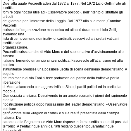
Due, alla quale Pecorelli aderì dal 1972 al 1977. Nel 1972 Licio Gelli invitò gli
iscritti a
fornire ogni notizia utile ad «Osservatore politico», nell’intento di sfruttare gli
articoli
del giornale per l’interesse della Loggia. Dal 1977 alla sua morte, Carmine
Pecorelli
scrisse dell’organizzazione massonica ed attaccò duramente Licio Gelli,
svelando una
lista di centoventuno nominativi di cardinali, vescovi ed alti prelati vaticani
iscritti a tale
organizzazione.
Pecorelli scrisse anche di Aldo Moro e del suo tentativo d’avvicinamento alle
sinistre
italiane, fornendo un’ampia sintesi politica. Favorevole all’atlantismo ed alla
politica
statunitense predisse una possibile uscita di scena dell’uomo democristiano. A
seguito
del rapimento di via Fani si fece portavoce del partito della trattativa per la
liberazione
di Moro, attaccando con aggressività lo Stato, i partiti politici ed in particolar
modo la
Democrazia cristiana. Descrivendo in un ampio scenario i giorni del rapimento
e della
ricostruzione politica dopo l’assassinio del leader democristiano, «Osservatore
politico»
gettò ombre sulla «ragion di Stato» e sulla realtà presentata dalla Stampa
italiana. Dal
carcere delle Brigate rosse Aldo Moro rispose in forma scritta ai quesiti posti dai
terroristi. A trentacinque anni dai fatti restano duecentoquarantacinque
fotocopie di