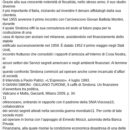
Grazie alla sua crescente notorietà di fiscalista, nello stesso anno, il suo studio
divenne
il più importante d’Italia, iniziando ad investire il denaro affidatogli dalla sua
clientela.
Nel 1955 avvenne il primo incontro con l’arcivescovo Giovan Battista Montini,
durante
il quale Sindona offrì la sua consulenza ed aiuto al futuro papa per la
costruzione di una
casa di riposo per anziani nel milanese, assistendolo nel finanziamento dello
stabile
edificato successivamente nel 1959. É datato 1952 il primo viaggio negli Stati
Uniti,
incontro fruttuoso che consolidò i rapporti d’amicizia all’interno di Cosa Nostra,
in
alcuni settori dei Servizi segreti americani e negli ambienti finanziari. Al termine
di
questo confronto Sindona cominciò ad operare anche come incaricato d’affari
di società
8 Intervista a Paolo Patrizi, «L’Espresso», 4 luglio 1993.
9 GIANNI SIMONI - GIULIANO TURONE, Il caffè di Sindona. Un finanziere
d’avventura tra politica,
Vaticano e Mafia, Garzanti, Milano 2009, p. 34.
11
oltreoceano, entrando in rapporto con il padrone della SNIA Viscosa10,
collaboratrice
dei servizi segreti alleati nella seconda guerra mondiale11. Per conto di tale
società iniziò
ad operare in borsa con l’appoggio di Ernesto Moizzi, azionista della Banca
Privata
Finanziaria, alla quale risolse la condizione economica disastrosa di una delle