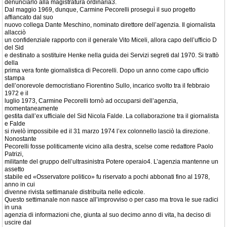
denunciarlo alla magistratura ordinaria3.
Dal maggio 1969, dunque, Carmine Pecorelli proseguì il suo progetto
affiancato dal suo
nuovo collega Dante Meschino, nominato direttore dell’agenzia. Il giornalista
allacciò
un confidenziale rapporto con il generale Vito Miceli, allora capo dell’ufficio D
del Sid
e destinato a sostituire Henke nella guida dei Servizi segreti dal 1970. Si trattò
della
prima vera fonte giornalistica di Pecorelli. Dopo un anno come capo ufficio
stampa
dell’onorevole democristiano Fiorentino Sullo, incarico svolto tra il febbraio
1972 e il
luglio 1973, Carmine Pecorelli tornò ad occuparsi dell’agenzia,
momentaneamente
gestita dall’ex ufficiale del Sid Nicola Falde. La collaborazione tra il giornalista
e Falde
si rivelò impossibile ed il 31 marzo 1974 l’ex colonnello lasciò la direzione.
Nonostante
Pecorelli fosse politicamente vicino alla destra, scelse come redattore Paolo
Patrizi,
militante del gruppo dell’ultrasinistra Potere operaio4. L’agenzia mantenne un
assetto
stabile ed «Osservatore politico» fu riservato a pochi abbonati fino al 1978,
anno in cui
divenne rivista settimanale distribuita nelle edicole.
Questo settimanale non nasce all’improvviso o per caso ma trova le sue radici
in una
agenzia di informazioni che, giunta al suo decimo anno di vita, ha deciso di
uscire dal