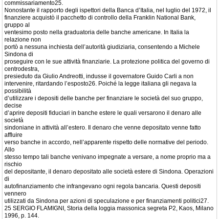
commissariamento25.
Nonostante il rapporto degli ispettori della Banca d’Italia, nel luglio del 1972, il
finanziere acquistò il pacchetto di controllo della Franklin National Bank,
gruppo al
ventesimo posto nella graduatoria delle banche americane. In Italia la
relazione non
portò a nessuna inchiesta dell’autorità giudiziaria, consentendo a Michele
Sindona di
proseguire con le sue attività finanziarie. La protezione politica del governo di
centrodestra,
presieduto da Giulio Andreotti, indusse il governatore Guido Carli a non
intervenire, ritardando l’esposto26. Poiché la legge italiana gli negava la
possibilità
d’utilizzare i depositi delle banche per finanziare le società del suo gruppo,
decise
d’aprire depositi fiduciari in banche estere le quali versarono il denaro alle
società
sindoniane in attività all’estero. Il denaro che venne depositato venne fatto
affluire
verso banche in accordo, nell’apparente rispetto delle normative del periodo.
Allo
stesso tempo tali banche venivano impegnate a versare, a nome proprio ma a
rischio
del depositante, il denaro depositato alle società estere di Sindona. Operazioni
di
autofinanziamento che infrangevano ogni regola bancaria. Questi depositi
vennero
utilizzati da Sindona per azioni di speculazione e per finanziamenti politici27.
25 SERGIO FLAMIGNI, Storia della loggia massonica segreta P2, Kaos, Milano
1996, p. 144.