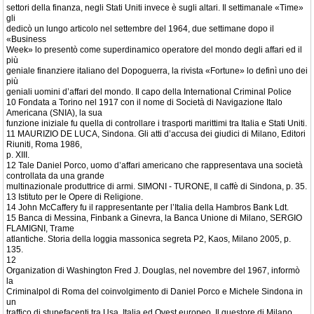
settori della finanza, negli Stati Uniti invece è sugli altari. Il settimanale «Time»
gli
dedicò un lungo articolo nel settembre del 1964, due settimane dopo il
«Business
Week» lo presentò come superdinamico operatore del mondo degli affari ed il
più
geniale finanziere italiano del Dopoguerra, la rivista «Fortune» lo definì uno dei
più
geniali uomini d’affari del mondo. Il capo della International Criminal Police
10 Fondata a Torino nel 1917 con il nome di Società di Navigazione Italo
Americana (SNIA), la sua
funzione iniziale fu quella di controllare i trasporti marittimi tra Italia e Stati Uniti.
11 MAURIZIO DE LUCA, Sindona. Gli atti d’accusa dei giudici di Milano, Editori
Riuniti, Roma 1986,
p. XIII.
12 Tale Daniel Porco, uomo d’affari americano che rappresentava una società
controllata da una grande
multinazionale produttrice di armi. SIMONI - TURONE, Il caffè di Sindona, p. 35.
13 Istituto per le Opere di Religione.
14 John McCaffery fu il rappresentante per l’Italia della Hambros Bank Ldt.
15 Banca di Messina, Finbank a Ginevra, la Banca Unione di Milano, SERGIO
FLAMIGNI, Trame
atlantiche. Storia della loggia massonica segreta P2, Kaos, Milano 2005, p.
135.
12
Organization di Washington Fred J. Douglas, nel novembre del 1967, informò
la
Criminalpol di Roma del coinvolgimento di Daniel Porco e Michele Sindona in
un
traffico di stupefacenti tra Usa, Italia ed Ovest europeo. Il questore di Milano