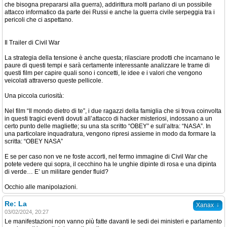
che bisogna prepararsi alla guerra), addirittura molti parlano di un possibile
attacco informatico da parte dei Russi e anche la guerra civile serpeggia tra i
pericoli che ci aspettano.
Il Trailer di Civil War
La strategia della tensione è anche questa; rilasciare prodotti che incarnano le
paure di questi tempi e sarà certamente interessante analizzare le trame di
questi film per capire quali sono i concetti, le idee e i valori che vengono
veicolati attraverso queste pellicole.
Una piccola curiosità:
Nel film “Il mondo dietro di te”, i due ragazzi della famiglia che si trova coinvolta
in questi tragici eventi dovuti all’attacco di hacker misteriosi, indossano a un
certo punto delle magliette; su una sta scritto “OBEY” e sull’altra: “NASA”. In
una particolare inquadratura, vengono ripresi assieme in modo da formare la
scritta: “OBEY NASA”
E se per caso non ve ne foste accorti, nel fermo immagine di Civil War che
potete vedere qui sopra, il cecchino ha le unghie dipinte di rosa e una dipinta
di verde… E’ un militare gender fluid?
Occhio alle manipolazioni.
Re: La
↓
Xanax
03/02/2024, 20:27
Le manifestazioni non vanno più fatte davanti le sedi dei ministeri e parlamento