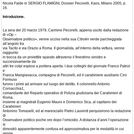
Nicola Falde in SERGIO FLAMIGNI, Dossier Pecorelli, Kaos, Milano 2005, p.
16.
Introduzione.
La sera del 20 marzo 1979, Carmine Pecorelli, appena uscito dalla redazione
di «Op –
Osservatore politico», venne ucciso nella sua Citroën verde parcheggiata
all’angolo tra
via Tacito e via Orazio a Roma. Il giornalista, all’interno della vettura, venne
raggiunto
in bocca da un proiettile sparato attraverso il finestrino sinistro e
successivamente da
altri tre colpi esplosi a portiera aperta. I due colleghi del giornale Franco Patrizi
e
Franca Mangiavacca, compagna di Pecorelli, ed il carabiniere ausiliario Ciro
Formuso
furono i primi ad arrivare sul luogo del delitto. Il colonnello Antonio
Cornacchia1,
comandante del Reparto operativo di Polizia giudiziaria dei Carabinieri di
Roma,
insieme ai magistrati Eugenio Mauro e Domenico Sica, al capitano dei
Carabinieri
Antonino Tomaselli, ed al maresciallo Pietro Laurenti perquisirono la redazione
di
Osservatore politico poche ore dopo l’omicidio. A distanza d’anni l’operazione
si
dimostrò apparentemente confusa ed approssimativa per le modalità in cui
venne