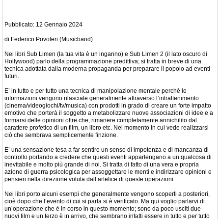
Pubblicato: 12 Gennaio 2024
di Federico Povoleri (Musicband)
Nei libri Sub Limen (la tua vita è un inganno) e Sub Limen 2 (il lato oscuro di
Hollywood) parlo della programmazione predittiva; si tratta in breve di una
tecnica adottata dalla moderna propaganda per preparare il popolo ad eventi
futuri.
E’ in tutto e per tutto una tecnica di manipolazione mentale perchè le
informazioni vengono rilasciate generalmente attraverso l’intrattenimento
(cinema/videogiochi/tv/musica) con prodotti in grado di creare un forte impatto
emotivo che porterà il soggetto a metabolizzare nuove associazioni di idee e a
formarsi delle opinioni oltre che, rimanere completamente annichilito dal
carattere profetico di un film, un libro etc. Nel momento in cui vede realizzarsi
ciò che sembrava semplicemente finzione.
E’ una sensazione tesa a far sentire un senso di impotenza e di mancanza di
controllo portando a credere che questi eventi appartengano a un qualcosa di
inevitabile e molto più grande di noi. Si tratta di fatto di una vera e propria
azione di guerra psicologica per assoggettare le menti e indirizzare opinioni e
pensieri nella direzione voluta dall’artefice di queste operazioni.
Nei libri porto alcuni esempi che generalmente vengono scoperti a posteriori,
cioè dopo che l’evento di cui si parla si è verificato. Ma qui voglio parlarvi di
un’operazione che è in corso in questo momento; sono da poco usciti due
nuovi film e un terzo è in arrivo, che sembrano infatti essere in tutto e per tutto