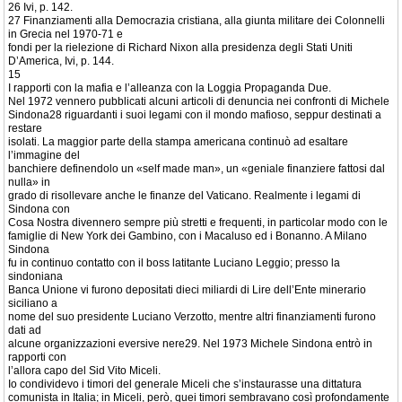
26 Ivi, p. 142.
27 Finanziamenti alla Democrazia cristiana, alla giunta militare dei Colonnelli
in Grecia nel 1970-71 e
fondi per la rielezione di Richard Nixon alla presidenza degli Stati Uniti
D’America, Ivi, p. 144.
15
I rapporti con la mafia e l’alleanza con la Loggia Propaganda Due.
Nel 1972 vennero pubblicati alcuni articoli di denuncia nei confronti di Michele
Sindona28 riguardanti i suoi legami con il mondo mafioso, seppur destinati a
restare
isolati. La maggior parte della stampa americana continuò ad esaltare
l’immagine del
banchiere definendolo un «self made man», un «geniale finanziere fattosi dal
nulla» in
grado di risollevare anche le finanze del Vaticano. Realmente i legami di
Sindona con
Cosa Nostra divennero sempre più stretti e frequenti, in particolar modo con le
famiglie di New York dei Gambino, con i Macaluso ed i Bonanno. A Milano
Sindona
fu in continuo contatto con il boss latitante Luciano Leggio; presso la
sindoniana
Banca Unione vi furono depositati dieci miliardi di Lire dell’Ente minerario
siciliano a
nome del suo presidente Luciano Verzotto, mentre altri finanziamenti furono
dati ad
alcune organizzazioni eversive nere29. Nel 1973 Michele Sindona entrò in
rapporti con
l’allora capo del Sid Vito Miceli.
Io condividevo i timori del generale Miceli che s’instaurasse una dittatura
comunista in Italia; in Miceli, però, quei timori sembravano così profondamente