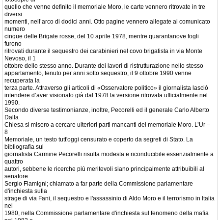
quello che venne definito il memoriale Moro, le carte vennero ritrovate in tre
diversi
momenti, nell’arco di dodici anni. Otto pagine vennero allegate al comunicato
numero
cinque delle Brigate rosse, del 10 aprile 1978, mentre quarantanove fogli
furono
ritrovati durante il sequestro dei carabinieri nel covo brigatista in via Monte
Nevoso, il 1
ottobre dello stesso anno. Durante dei lavori di ristrutturazione nello stesso
appartamento, tenuto per anni sotto sequestro, il 9 ottobre 1990 venne
recuperata la
terza parte. Attraverso gli articoli di «Osservatore politico» il giornalista lasciò
intendere d’aver visionato già dal 1978 la versione ritrovata ufficialmente nel
1990.
Secondo diverse testimonianze, inoltre, Pecorelli ed il generale Carlo Alberto
Dalla
Chiesa si misero a cercare ulteriori parti mancanti del memoriale Moro. L’Ur –
8
Memoriale, un testo tutt'oggi censurato e coperto da segreti di Stato. La
bibliografia sul
giornalista Carmine Pecorelli risulta modesta e riconducibile essenzialmente a
quattro
autori, sebbene le ricerche più meritevoli siano principalmente attribuibili al
senatore
Sergio Flamigni; chiamato a far parte della Commissione parlamentare
d'inchiesta sulla
strage di via Fani, il sequestro e l'assassinio di Aldo Moro e il terrorismo in Italia
nel
1980, nella Commissione parlamentare d'inchiesta sul fenomeno della mafia