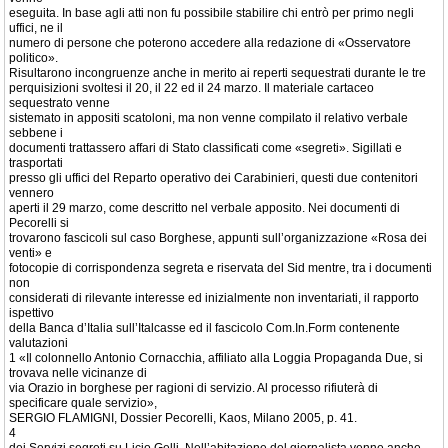
eseguita. In base agli atti non fu possibile stabilire chi entrò per primo negli
uffici, ne il
numero di persone che poterono accedere alla redazione di «Osservatore
politico».
Risultarono incongruenze anche in merito ai reperti sequestrati durante le tre
perquisizioni svoltesi il 20, il 22 ed il 24 marzo. Il materiale cartaceo
sequestrato venne
sistemato in appositi scatoloni, ma non venne compilato il relativo verbale
sebbene i
documenti trattassero affari di Stato classificati come «segreti». Sigillati e
trasportati
presso gli uffici del Reparto operativo dei Carabinieri, questi due contenitori
vennero
aperti il 29 marzo, come descritto nel verbale apposito. Nei documenti di
Pecorelli si
trovarono fascicoli sul caso Borghese, appunti sull’organizzazione «Rosa dei
venti» e
fotocopie di corrispondenza segreta e riservata del Sid mentre, tra i documenti
non
considerati di rilevante interesse ed inizialmente non inventariati, il rapporto
ispettivo
della Banca d’Italia sull’Italcasse ed il fascicolo Com.In.Form contenente
valutazioni
1 «Il colonnello Antonio Cornacchia, affiliato alla Loggia Propaganda Due, si
trovava nelle vicinanze di
via Orazio in borghese per ragioni di servizio. Al processo rifiuterà di
specificare quale servizio»,
SERGIO FLAMIGNI, Dossier Pecorelli, Kaos, Milano 2005, p. 41.
4