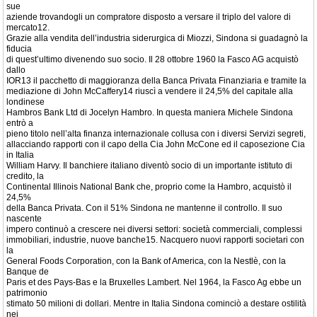
sue
aziende trovandogli un compratore disposto a versare il triplo del valore di
mercato12.
Grazie alla vendita dell’industria siderurgica di Miozzi, Sindona si guadagnò la
fiducia
di quest’ultimo divenendo suo socio. Il 28 ottobre 1960 la Fasco AG acquistò
dallo
IOR13 il pacchetto di maggioranza della Banca Privata Finanziaria e tramite la
mediazione di John McCaffery14 riuscì a vendere il 24,5% del capitale alla
londinese
Hambros Bank Ltd di Jocelyn Hambro. In questa maniera Michele Sindona
entrò a
pieno titolo nell’alta finanza internazionale collusa con i diversi Servizi segreti,
allacciando rapporti con il capo della Cia John McCone ed il caposezione Cia
in Italia
William Harvy. Il banchiere italiano diventò socio di un importante istituto di
credito, la
Continental Illinois National Bank che, proprio come la Hambro, acquistò il
24,5%
della Banca Privata. Con il 51% Sindona ne mantenne il controllo. Il suo
nascente
impero continuò a crescere nei diversi settori: società commerciali, complessi
immobiliari, industrie, nuove banche15. Nacquero nuovi rapporti societari con
la
General Foods Corporation, con la Bank of America, con la Nestlè, con la
Banque de
Paris et des Pays-Bas e la Bruxelles Lambert. Nel 1964, la Fasco Ag ebbe un
patrimonio
stimato 50 milioni di dollari. Mentre in Italia Sindona cominciò a destare ostilità
nei