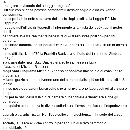
far
emergere la vicenda della Loggia segreta8.
Difficile capire cosa potesse contenere il dossier segreto e da chi venne
consegnato,
molto probabilmente si trattava della lista degli iscritti alla Loggia P2. Ma
l’appunto
ritrovato nell’ufficio di Pecorelli, il riferimento alla «lista dei 500», aprì l’ipotesi
che il
banchiere avesse realmente necessità di «Osservatore politico» per fini
personali,
sfruttando informazioni importanti che avrebbero potuto aiutarlo in un momento
per lui
molto difficile. Nel 1979 la Franklin Bank era sull’orlo del fallimento, Sindona
era già
stato arrestato negli Stati Uniti ed era sotto inchiesta in Italia.
L’ascesa di Michele Sindona.
Negli anni Cinquanta Michele Sindona possedeva uno studio di consulenza
tributaria a
Milano, grazie al quale divenne uno dei commercialisti più ambiti della città. Si
lanciò
in rischiose operazioni borsistiche che gli si rivelarono favorevoli ed allo stesso
tempo
utili per le basi della sua futura carriera di banchiere e finanziere e che gli
permisero
d’acquisire competenza in diversi settori quali l’evasione fiscale, l’esportazione
di
capitali e paradisi fiscali. Nel 1950 collocò in Liechtenstein la sede della sua
prima
società, la Fasco AG, che controllò per anni un discreto patrimonio
immobiliarista9.