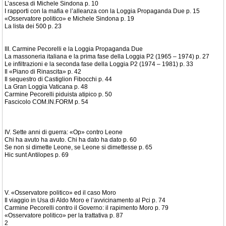
L’ascesa di Michele Sindona p. 10
I rapporti con la mafia e l’alleanza con la Loggia Propaganda Due p. 15
«Osservatore politico» e Michele Sindona p. 19
La lista dei 500 p. 23
III. Carmine Pecorelli e la Loggia Propaganda Due
La massoneria italiana e la prima fase della Loggia P2 (1965 – 1974) p. 27
Le infiltrazioni e la seconda fase della Loggia P2 (1974 – 1981) p. 33
Il «Piano di Rinascita» p. 42
Il sequestro di Castiglion Fibocchi p. 44
La Gran Loggia Vaticana p. 48
Carmine Pecorelli piduista atipico p. 50
Fascicolo COM.IN.FORM p. 54
IV. Sette anni di guerra: «Op» contro Leone
Chi ha avuto ha avuto. Chi ha dato ha dato p. 60
Se non si dimette Leone, se Leone si dimettesse p. 65
Hic sunt Antilopes p. 69
V. «Osservatore politico» ed il caso Moro
Il viaggio in Usa di Aldo Moro e l’avvicinamento al Pci p. 74
Carmine Pecorelli contro il Governo: il rapimento Moro p. 79
«Osservatore politico» per la trattativa p. 87
2