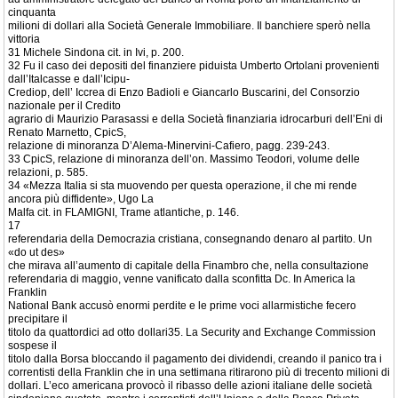
cinquanta
milioni di dollari alla Società Generale Immobiliare. Il banchiere sperò nella
vittoria
31 Michele Sindona cit. in Ivi, p. 200.
32 Fu il caso dei depositi del finanziere piduista Umberto Ortolani provenienti
dall’Italcasse e dall’Icipu-
Crediop, dell’ Iccrea di Enzo Badioli e Giancarlo Buscarini, del Consorzio
nazionale per il Credito
agrario di Maurizio Parasassi e della Società finanziaria idrocarburi dell’Eni di
Renato Marnetto, CpicS,
relazione di minoranza D’Alema-Minervini-Cafiero, pagg. 239-243.
33 CpicS, relazione di minoranza dell’on. Massimo Teodori, volume delle
relazioni, p. 585.
34 «Mezza Italia si sta muovendo per questa operazione, il che mi rende
ancora più diffidente», Ugo La
Malfa cit. in FLAMIGNI, Trame atlantiche, p. 146.
17
referendaria della Democrazia cristiana, consegnando denaro al partito. Un
«do ut des»
che mirava all’aumento di capitale della Finambro che, nella consultazione
referendaria di maggio, venne vanificato dalla sconfitta Dc. In America la
Franklin
National Bank accusò enormi perdite e le prime voci allarmistiche fecero
precipitare il
titolo da quattordici ad otto dollari35. La Security and Exchange Commission
sospese il
titolo dalla Borsa bloccando il pagamento dei dividendi, creando il panico tra i
correntisti della Franklin che in una settimana ritirarono più di trecento milioni di
dollari. L’eco americana provocò il ribasso delle azioni italiane delle società