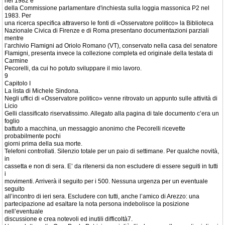
nel 1982 e
della Commissione parlamentare d'inchiesta sulla loggia massonica P2 nel
1983. Per
una ricerca specifica attraverso le fonti di «Osservatore politico» la Biblioteca
Nazionale Civica di Firenze e di Roma presentano documentazioni parziali
mentre
l’archivio Flamigni ad Oriolo Romano (VT), conservato nella casa del senatore
Flamigni, presenta invece la collezione completa ed originale della testata di
Carmine
Pecorelli, da cui ho potuto sviluppare il mio lavoro.
9
Capitolo I
La lista di Michele Sindona.
Negli uffici di «Osservatore politico» venne ritrovato un appunto sulle attività di
Licio
Gelli classificato riservatissimo. Allegato alla pagina di tale documento c’era un
foglio
battuto a macchina, un messaggio anonimo che Pecorelli ricevette
probabilmente pochi
giorni prima della sua morte.
Telefoni controllati. Silenzio totale per un paio di settimane. Per qualche novità,
in
cassetta e non di sera. E’ da ritenersi da non escludere di essere seguiti in tutti
i
movimenti. Arriverà il seguito per i 500. Nessuna urgenza per un eventuale
seguito
all’incontro di ieri sera. Escludere con tutti, anche l’amico di Arezzo: una
partecipazione ad esaltare la nota persona indebolisce la posizione
nell’eventuale
discussione e crea notevoli ed inutili difficoltà7.