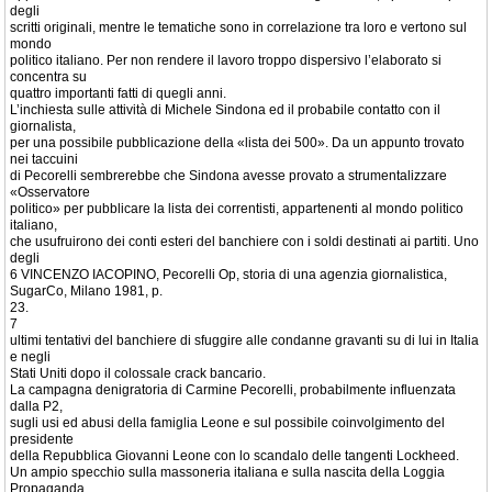
degli
scritti originali, mentre le tematiche sono in correlazione tra loro e vertono sul
mondo
politico italiano. Per non rendere il lavoro troppo dispersivo l’elaborato si
concentra su
quattro importanti fatti di quegli anni.
L’inchiesta sulle attività di Michele Sindona ed il probabile contatto con il
giornalista,
per una possibile pubblicazione della «lista dei 500». Da un appunto trovato
nei taccuini
di Pecorelli sembrerebbe che Sindona avesse provato a strumentalizzare
«Osservatore
politico» per pubblicare la lista dei correntisti, appartenenti al mondo politico
italiano,
che usufruirono dei conti esteri del banchiere con i soldi destinati ai partiti. Uno
degli
6 VINCENZO IACOPINO, Pecorelli Op, storia di una agenzia giornalistica,
SugarCo, Milano 1981, p.
23.
7
ultimi tentativi del banchiere di sfuggire alle condanne gravanti su di lui in Italia
e negli
Stati Uniti dopo il colossale crack bancario.
La campagna denigratoria di Carmine Pecorelli, probabilmente influenzata
dalla P2,
sugli usi ed abusi della famiglia Leone e sul possibile coinvolgimento del
presidente
della Repubblica Giovanni Leone con lo scandalo delle tangenti Lockheed.
Un ampio specchio sulla massoneria italiana e sulla nascita della Loggia
Propaganda