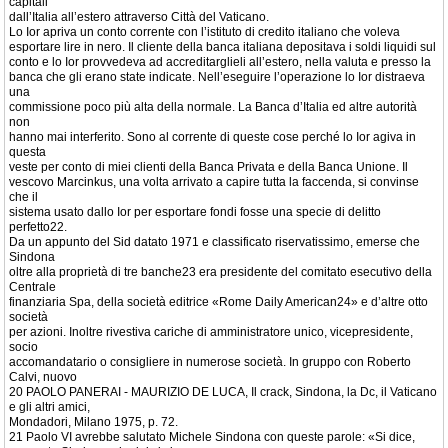
capitali
dall’Italia all’estero attraverso Città del Vaticano.
Lo Ior apriva un conto corrente con l’istituto di credito italiano che voleva
esportare lire in nero. Il cliente della banca italiana depositava i soldi liquidi sul
conto e lo Ior provvedeva ad accreditarglieli all’estero, nella valuta e presso la
banca che gli erano state indicate. Nell’eseguire l’operazione lo Ior distraeva
una
commissione poco più alta della normale. La Banca d’Italia ed altre autorità
non
hanno mai interferito. Sono al corrente di queste cose perché lo Ior agiva in
questa
veste per conto di miei clienti della Banca Privata e della Banca Unione. Il
vescovo Marcinkus, una volta arrivato a capire tutta la faccenda, si convinse
che il
sistema usato dallo Ior per esportare fondi fosse una specie di delitto
perfetto22.
Da un appunto del Sid datato 1971 e classificato riservatissimo, emerse che
Sindona
oltre alla proprietà di tre banche23 era presidente del comitato esecutivo della
Centrale
finanziaria Spa, della società editrice «Rome Daily American24» e d’altre otto
società
per azioni. Inoltre rivestiva cariche di amministratore unico, vicepresidente,
socio
accomandatario o consigliere in numerose società. In gruppo con Roberto
Calvi, nuovo
20 PAOLO PANERAI - MAURIZIO DE LUCA, Il crack, Sindona, la Dc, il Vaticano
e gli altri amici,
Mondadori, Milano 1975, p. 72.
21 Paolo VI avrebbe salutato Michele Sindona con queste parole: «Si dice,