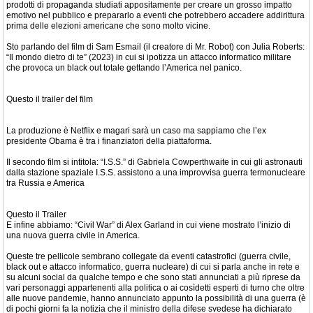
prodotti di propaganda studiati appositamente per creare un grosso impatto
emotivo nel pubblico e prepararlo a eventi che potrebbero accadere addirittura
prima delle elezioni americane che sono molto vicine.
Sto parlando del film di Sam Esmail (il creatore di Mr. Robot) con Julia Roberts:
“Il mondo dietro di te” (2023) in cui si ipotizza un attacco informatico militare
che provoca un black out totale gettando l’America nel panico.
Questo il trailer del film
La produzione è Netflix e magari sarà un caso ma sappiamo che l’ex
presidente Obama è tra i finanziatori della piattaforma.
Il secondo film si intitola: “I.S.S.” di Gabriela Cowperthwaite in cui gli astronauti
dalla stazione spaziale I.S.S. assistono a una improvvisa guerra termonucleare
tra Russia e America
Questo il Trailer
E infine abbiamo: “Civil War” di Alex Garland in cui viene mostrato l’inizio di
una nuova guerra civile in America.
Queste tre pellicole sembrano collegate da eventi catastrofici (guerra civile,
black out e attacco informatico, guerra nucleare) di cui si parla anche in rete e
su alcuni social da qualche tempo e che sono stati annunciati a più riprese da
vari personaggi appartenenti alla politica o ai cosìdetti esperti di turno che oltre
alle nuove pandemie, hanno annunciato appunto la possibilità di una guerra (è
di pochi giorni fa la notizia che il ministro della difese svedese ha dichiarato