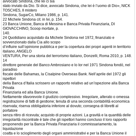
avvocato Sindona, che lei ci sia
stato inviato da Dio. Si dice, avvocato Sindona, che lei è l’uomo di Dio», NICK
TOSCHES, Il mistero
Sindona, SugarCo, Milano 1986, p. 141.
22 Michele Sindona cit. in Ivi, p. 154.
23 Banca Unione, Banca di Messina e Banca Privata Finanziaria, DI
GIOVACCHINO, Scoop mortale, p.
140.
24 Quotidiano acquistato da Michele Sindona nel 1972, finanziato e
sovvenzionato dalla Cia allo scopo
d’influire sull’opinione pubblica e per la copertura dei propri agenti in territorio
italiano, ANGELO
VENTURA, Per una storia del terrorismo italiano, Donzelli, Roma 2010, p. 148.
14
direttore generale del Banco Ambrosiano e lo Ior nel 1971 Sindona fondò, nel
paradiso
fiscale delle Bahamas, la Cisalpine Overseas Bank. Nell’aprile del 1972 gli
ispettori
della Banca d’Italia scrissero un rapporto relativo ad un’ispezione alla Banca
Privata
Finanziaria ed alla Banca Unione.
Nettamente sfavorevole il giudizio complessivo. Irregolare, alterato o omessa
registrazione di fatti di gestione; tenuta di una seconda contabilità economica
riservata; riserva obbligatoria inferiore al dovuto; consegna di libretti al
portatore
senza ritiro di ricevuta; acquisto di proprie azioni. La gravità e la quantità delle
irregolarità riscontrate è tale che gli ispettori hanno concluso il loro rapporto
proponendo per la Banca Privata Finanziaria il commissariamento, la
liquidazione
coatta e lo scioglimento degli organi amministrativi e per la Banca Unione il