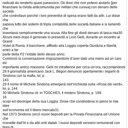
radicati da renderlo quasi paranoico. Gli dissi che non potevo aiutarlo [per
finanziare la rivista anticomunista per militari che curava] con denaro delle
società
che controllavo perché i loro preventivi di spesa erano fatti da altri. Lui disse
che
sapeva tutto dei sistemi di tripla contabilità delle società italiane e si lamentò
che
inventassi semplicemente una scusa. Alla fine gli diedi denaro di tasca mia30.
Alcuni mesi dopo il generale lo presentò a Licio Gelli, durante un incontro al
Grand
Hotel di Roma. Il banchiere, affiliato alla Loggia coperta Giustizia e libertà,
entrò a far
parte della P2 l’estate dello stesso anno.
Cominciò la conversazione ringraziandomi d’aver dato una mano ad un caro
ed
importante amico massone. Gelli mi intrattenne per circa un’ora, raccontandomi
28 Il giornalista americano Jack L. Begon denunciò apertamente i legami di
Sindona con la mafia, Ivi, p.
143.
29 Il nome di Michele Sindona emergerà nell’inchiesta sulla «Rosa dei venti»,
Ivi, p. 144.
30 Michele Sindona cit. in TOSCHES, Il mistero Sindona, p. 199.
16
scopi ed ideologie della sua Loggia. Disse che condivideva in pieno le mie
idee
sull’economia ed il libero mercato31.
Nel 1973 Sindona cercò nuovi depositi per la Privata Finanziaria ed Unione
che
ricevette dall’Iri e da altri enti statali. I nuovi depositi vennero remunerati con
tassi di