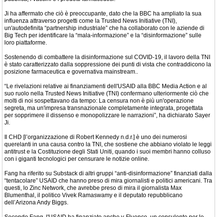
Ji ha affermato che ciò è preoccupante, dato che la BBC ha ampliato la sua
influenza attraverso progetti come la Trusted News Initiative (TNI),
un'autodefinita “partnership industriale” che ha collaborato con le aziende di
Big Tech per identificare la “mala-informazione” e la “disinformazione” sulle
loro piattaforme.
Sostenendo di combattere la disinformazione sul COVID-19, il lavoro della TNI
è stato caratterizzato dalla soppressione dei punti di vista che contraddicono la
posizione farmaceutica e governativa mainstream..
“Le rivelazioni relative ai finanziamenti dell'USAID alla BBC Media Action e al
suo ruolo nella Trusted News Initiative (TNI) confermano ulteriormente ciò che
molti di noi sospettavano da tempo: La censura non è più un'operazione
segreta, ma un'impresa transnazionale completamente integrata, progettata
per sopprimere il dissenso e monopolizzare le narrazioni”, ha dichiarato Sayer
Ji.
Il CHD [l’organizzazione di Robert Kennedy n.d.r.] è uno dei numerosi
querelanti in una causa contro la TNI, che sostiene che abbiano violato le leggi
antitrust e la Costituzione degli Stati Uniti, quando i suoi membri hanno colluso
con i giganti tecnologici per censurare le notizie online.
Fang ha riferito su Substack di altri gruppi “anti-disinformazione” finanziati dalla
“tentacolare” USAID che hanno preso di mira giornalisti e politici americani. Tra
questi, lo Zinc Network, che avrebbe preso di mira il giornalista Max
Blumenthal, il politico Vivek Ramaswamy e il deputato repubblicano
dell’Arizona Andy Biggs.