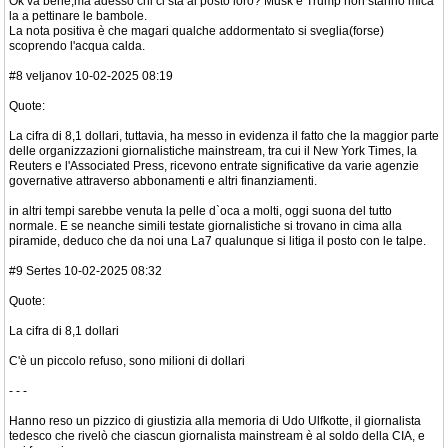
Ok va bene,ma adesso chi ci sta al posto loro? Musk e Trump non stanno mica
la a pettinare le bambole.
La nota positiva è che magari qualche addormentato si sveglia(forse)
scoprendo l'acqua calda.
#8 veljanov 10-02-2025 08:19
Quote:
La cifra di 8,1 dollari, tuttavia, ha messo in evidenza il fatto che la maggior parte
delle organizzazioni giornalistiche mainstream, tra cui il New York Times, la
Reuters e l'Associated Press, ricevono entrate significative da varie agenzie
governative attraverso abbonamenti e altri finanziamenti.
in altri tempi sarebbe venuta la pelle d`oca a molti, oggi suona del tutto
normale. E se neanche simili testate giornalistiche si trovano in cima alla
piramide, deduco che da noi una La7 qualunque si litiga il posto con le talpe.
#9 Sertes 10-02-2025 08:32
Quote:
La cifra di 8,1 dollari
C'è un piccolo refuso, sono milioni di dollari
- - -
Hanno reso un pizzico di giustizia alla memoria di Udo Ulfkotte, il giornalista
tedesco che rivelò che ciascun giornalista mainstream è al soldo della CIA, e