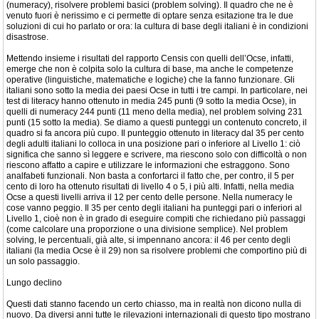
(numeracy), risolvere problemi basici (problem solving). Il quadro che ne è
venuto fuori è nerissimo e ci permette di optare senza esitazione tra le due
soluzioni di cui ho parlato or ora: la cultura di base degli italiani è in condizioni
disastrose.
Mettendo insieme i risultati del rapporto Censis con quelli dell’Ocse, infatti,
emerge che non è colpita solo la cultura di base, ma anche le competenze
operative (linguistiche, matematiche e logiche) che la fanno funzionare. Gli
italiani sono sotto la media dei paesi Ocse in tutti i tre campi. In particolare, nei
test di literacy hanno ottenuto in media 245 punti (9 sotto la media Ocse), in
quelli di numeracy 244 punti (11 meno della media), nel problem solving 231
punti (15 sotto la media). Se diamo a questi punteggi un contenuto concreto, il
quadro si fa ancora più cupo. Il punteggio ottenuto in literacy dal 35 per cento
degli adulti italiani lo colloca in una posizione pari o inferiore al Livello 1: ciò
significa che sanno sì leggere e scrivere, ma riescono solo con difficoltà o non
riescono affatto a capire e utilizzare le informazioni che estraggono. Sono
analfabeti funzionali. Non basta a confortarci il fatto che, per contro, il 5 per
cento di loro ha ottenuto risultati di livello 4 o 5, i più alti. Infatti, nella media
Ocse a questi livelli arriva il 12 per cento delle persone. Nella numeracy le
cose vanno peggio. Il 35 per cento degli italiani ha punteggi pari o inferiori al
Livello 1, cioè non è in grado di eseguire compiti che richiedano più passaggi
(come calcolare una proporzione o una divisione semplice). Nel problem
solving, le percentuali, già alte, si impennano ancora: il 46 per cento degli
italiani (la media Ocse è il 29) non sa risolvere problemi che comportino più di
un solo passaggio.
Lungo declino
Questi dati stanno facendo un certo chiasso, ma in realtà non dicono nulla di
nuovo. Da diversi anni tutte le rilevazioni internazionali di questo tipo mostrano