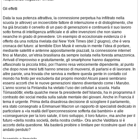
Gli effetti
Data la sua potenza attrattiva, la connessione perpetua ha infiltrato nella
scuola (e altrove) un incoercibile fattore di interruzione e di distoglimento, che
ha già bruciato il cervello di un paio di generazioni e continuerà il suo lavoro
sotto forma di intelligenza artificiale e di altre invenzioni che non siamo
neanche in grado di prevedere. Un esempio di eccezionale evidenza ci è
offerto da una notizia rivelata dal New York Times (del 2 giugno), che è vera
cronaca del futuro: al temibile Elon Musk è venuta in mente l’idea di portare,
mediante satelliti e antenne appositamente piazzati, la connessione internet
fino ai Marubo, un’etnia brasiliana da sempre isolata nella foresta amazzonica.
Arrivati d’improvviso e gratuitamente, gli smartphone hanno dapprima
affascinato la piccola tribù, poi l’hanno resa velocemente dipendente, al punto
che dopo nove mesi tutti hanno smesso di muoversi, di parlarsi e di lavorare. In
altre parole, una trovata che serviva a mettere questa gente in contatto col
mondo ha finito per escluderla dal proprio mondo! Alcuni paesi sembrano
essersi accorti che le nuove generazioni stanno diventando come i Marubo.
L’anno scorso la Finlandia ha vietato l’uso dei cellulari a scuola. Halla
Tómasdóttir, eletta qualche mese fa presidente dell’Islanda, ha in programma il
contrasto dei social media sulla salute mentale dei giovani. Anche in Francia il
tema è urgente. Prima della disastrosa decisione di sciogliere il parlamento,
era stato consegnato a Emmanuel Macron un rapporto di specialisti dedicato in
particolare a «la realtà dell’iperconnessione sofferta dai bambini» e alle
«conseguenze per la loro salute, il loro sviluppo, il loro futuro», ma anche per il
futuro «della nostra società, della nostra civiltà». Ora anche Valditara si è
accorto della questione. Ma basterà proibire o limitare per ricostruire quel che è
andato perduto?