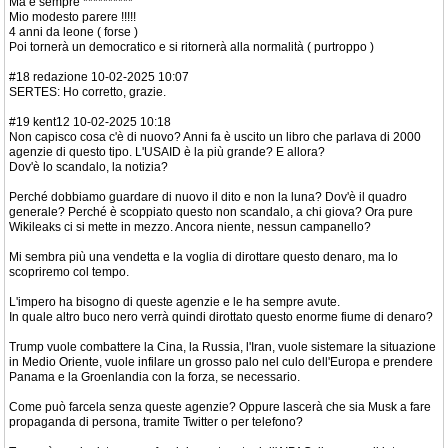
Ma è sempre **********
Mio modesto parere !!!!!
4 anni da leone ( forse )
Poi tornerà un democratico e si ritornerà alla normalità ( purtroppo )
#18 redazione 10-02-2025 10:07
SERTES: Ho corretto, grazie.
#19 kent12 10-02-2025 10:18
Non capisco cosa c'è di nuovo? Anni fa è uscito un libro che parlava di 2000
agenzie di questo tipo. L'USAID è la più grande? E allora?
Dov'è lo scandalo, la notizia?
Perché dobbiamo guardare di nuovo il dito e non la luna? Dov'è il quadro
generale? Perché è scoppiato questo non scandalo, a chi giova? Ora pure
Wikileaks ci si mette in mezzo. Ancora niente, nessun campanello?
Mi sembra più una vendetta e la voglia di dirottare questo denaro, ma lo
scopriremo col tempo.
L'impero ha bisogno di queste agenzie e le ha sempre avute.
In quale altro buco nero verrà quindi dirottato questo enorme fiume di denaro?
Trump vuole combattere la Cina, la Russia, l'Iran, vuole sistemare la situazione
in Medio Oriente, vuole infilare un grosso palo nel culo dell'Europa e prendere
Panama e la Groenlandia con la forza, se necessario.
Come può farcela senza queste agenzie? Oppure lascerà che sia Musk a fare
propaganda di persona, tramite Twitter o per telefono?