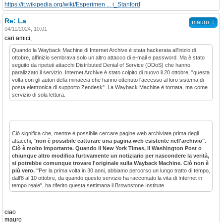
https://it.wikipedia.org/wiki/Esperimen ... i_Stanford
Re: La
↓
mauro
04/11/2024, 10:01
cari amici,
Quando la Wayback Machine di Internet Archive è stata hackerata all'inizio di
ottobre, all'inizio sembrava solo un altro attacco di e-mail e password. Ma è stato
seguito da ripetuti attacchi Distributed Denial of Service (DDoS) che hanno
paralizzato il servizio. Internet Archive è stato colpito di nuovo il 20 ottobre, "questa
volta con gli autori della minaccia che hanno ottenuto l'accesso al loro sistema di
posta elettronica di supporto Zendesk". La Wayback Machine è tornata, ma come
servizio di sola lettura.
Ciò significa che, mentre è possibile cercare pagine web archiviate prima degli
attacchi, "
non è possibile catturare una pagina web esistente nell'archivio".
Ciò è molto importante. Quando il New York Times, il Washington Post o
chiunque altro modifica furtivamente un notiziario per nascondere la verità,
si potrebbe comunque trovare l'originale sulla Wayback Machine. Ciò non è
più vero. "
Per la prima volta in 30 anni, abbiamo percorso un lungo tratto di tempo,
dall'8 al 10 ottobre, da quando questo servizio ha raccontato la vita di Internet in
tempo reale", ha riferito questa settimana il Brownstone Institute.
ciao
mauro