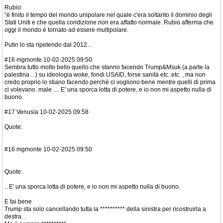
Rubio:
“è finito il tempo del mondo unipolare nel quale c'era soltanto il dominio degli
Stati Uniti e che quella condizione non era affatto normale. Rubio afferma che
oggi il mondo è tornato ad essere multipolare.
Putin lo sta ripetendo dal 2012…
#16 mgmonte 10-02-2025 09:50
Sembra tutto molto bello quello che stanno facendo Trump&Msuk (a parte la
palestina ...) su ideologia woke, fondi USAID, forse sanità etc. etc. , ma non
credo proprio lo stiano facendo perchè ci vogliono bene mentre quelli di prima
ci volevano. male .... E' una sporca lotta di potere, e io non mi aspetto nulla di
buono.
#17 Venusia 10-02-2025 09:58
Quote:
#16 mgmonte 10-02-2025 09:50
Quote:
.. E' una sporca lotta di potere, e io non mi aspetto nulla di buono.
E fai bene
Trump sta solo cancellando tutta la ********** della sinistra per ricostruirla a
destra. .