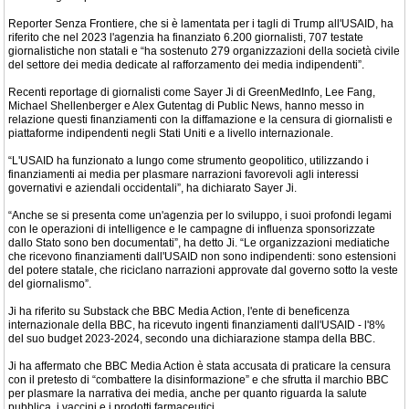
Reporter Senza Frontiere, che si è lamentata per i tagli di Trump all'USAID, ha
riferito che nel 2023 l'agenzia ha finanziato 6.200 giornalisti, 707 testate
giornalistiche non statali e “ha sostenuto 279 organizzazioni della società civile
del settore dei media dedicate al rafforzamento dei media indipendenti”.
Recenti reportage di giornalisti come Sayer Ji di GreenMedInfo, Lee Fang,
Michael Shellenberger e Alex Gutentag di Public News, hanno messo in
relazione questi finanziamenti con la diffamazione e la censura di giornalisti e
piattaforme indipendenti negli Stati Uniti e a livello internazionale.
“L'USAID ha funzionato a lungo come strumento geopolitico, utilizzando i
finanziamenti ai media per plasmare narrazioni favorevoli agli interessi
governativi e aziendali occidentali”, ha dichiarato Sayer Ji.
“Anche se si presenta come un'agenzia per lo sviluppo, i suoi profondi legami
con le operazioni di intelligence e le campagne di influenza sponsorizzate
dallo Stato sono ben documentati”, ha detto Ji. “Le organizzazioni mediatiche
che ricevono finanziamenti dall'USAID non sono indipendenti: sono estensioni
del potere statale, che riciclano narrazioni approvate dal governo sotto la veste
del giornalismo”.
Ji ha riferito su Substack che BBC Media Action, l'ente di beneficenza
internazionale della BBC, ha ricevuto ingenti finanziamenti dall'USAID - l'8%
del suo budget 2023-2024, secondo una dichiarazione stampa della BBC.
Ji ha affermato che BBC Media Action è stata accusata di praticare la censura
con il pretesto di “combattere la disinformazione” e che sfrutta il marchio BBC
per plasmare la narrativa dei media, anche per quanto riguarda la salute
pubblica, i vaccini e i prodotti farmaceutici.