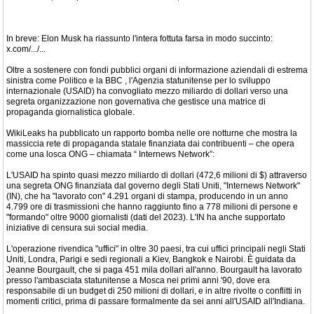
In breve: Elon Musk ha riassunto l'intera fottuta farsa in modo succinto:
x.com/.../...
Oltre a sostenere con fondi pubblici organi di informazione aziendali di estrema
sinistra come Politico e la BBC , l'Agenzia statunitense per lo sviluppo
internazionale (USAID) ha convogliato mezzo miliardo di dollari verso una
segreta organizzazione non governativa che gestisce una matrice di
propaganda giornalistica globale.
WikiLeaks ha pubblicato un rapporto bomba nelle ore notturne che mostra la
massiccia rete di propaganda statale finanziata dai contribuenti – che opera
come una losca ONG – chiamata “ Internews Network”:
L'USAID ha spinto quasi mezzo miliardo di dollari (472,6 milioni di $) attraverso
una segreta ONG finanziata dal governo degli Stati Uniti, "Internews Network"
(IN), che ha "lavorato con" 4.291 organi di stampa, producendo in un anno
4.799 ore di trasmissioni che hanno raggiunto fino a 778 milioni di persone e
"formando" oltre 9000 giornalisti (dati del 2023). L'IN ha anche supportato
iniziative di censura sui social media.
L'operazione rivendica "uffici" in oltre 30 paesi, tra cui uffici principali negli Stati
Uniti, Londra, Parigi e sedi regionali a Kiev, Bangkok e Nairobi. È guidata da
Jeanne Bourgault, che si paga 451 mila dollari all'anno. Bourgault ha lavorato
presso l'ambasciata statunitense a Mosca nei primi anni '90, dove era
responsabile di un budget di 250 milioni di dollari, e in altre rivolte o conflitti in
momenti critici, prima di passare formalmente da sei anni all'USAID all'Indiana.