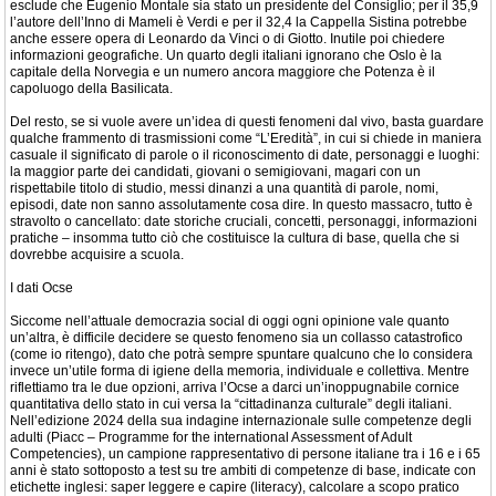
esclude che Eugenio Montale sia stato un presidente del Consiglio; per il 35,9
l’autore dell’Inno di Mameli è Verdi e per il 32,4 la Cappella Sistina potrebbe
anche essere opera di Leonardo da Vinci o di Giotto. Inutile poi chiedere
informazioni geografiche. Un quarto degli italiani ignorano che Oslo è la
capitale della Norvegia e un numero ancora maggiore che Potenza è il
capoluogo della Basilicata.
Del resto, se si vuole avere un’idea di questi fenomeni dal vivo, basta guardare
qualche frammento di trasmissioni come “L’Eredità”, in cui si chiede in maniera
casuale il significato di parole o il riconoscimento di date, personaggi e luoghi:
la maggior parte dei candidati, giovani o semigiovani, magari con un
rispettabile titolo di studio, messi dinanzi a una quantità di parole, nomi,
episodi, date non sanno assolutamente cosa dire. In questo massacro, tutto è
stravolto o cancellato: date storiche cruciali, concetti, personaggi, informazioni
pratiche – insomma tutto ciò che costituisce la cultura di base, quella che si
dovrebbe acquisire a scuola.
I dati Ocse
Siccome nell’attuale democrazia social di oggi ogni opinione vale quanto
un’altra, è difficile decidere se questo fenomeno sia un collasso catastrofico
(come io ritengo), dato che potrà sempre spuntare qualcuno che lo considera
invece un’utile forma di igiene della memoria, individuale e collettiva. Mentre
riflettiamo tra le due opzioni, arriva l’Ocse a darci un’inoppugnabile cornice
quantitativa dello stato in cui versa la “cittadinanza culturale” degli italiani.
Nell’edizione 2024 della sua indagine internazionale sulle competenze degli
adulti (Piacc – Programme for the international Assessment of Adult
Competencies), un campione rappresentativo di persone italiane tra i 16 e i 65
anni è stato sottoposto a test su tre ambiti di competenze di base, indicate con
etichette inglesi: saper leggere e capire (literacy), calcolare a scopo pratico