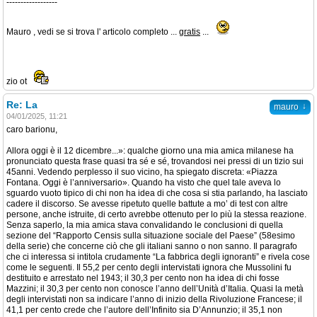
------------------
Mauro , vedi se si trova l' articolo completo ...
gratis
...
zio ot
Re: La
↓
mauro
04/01/2025, 11:21
caro barionu,
Allora oggi è il 12 dicembre...»: qualche giorno una mia amica milanese ha
pronunciato questa frase quasi tra sé e sé, trovandosi nei pressi di un tizio sui
45anni. Vedendo perplesso il suo vicino, ha spiegato discreta: «Piazza
Fontana. Oggi è l’anniversario». Quando ha visto che quel tale aveva lo
sguardo vuoto tipico di chi non ha idea di che cosa si stia parlando, ha lasciato
cadere il discorso. Se avesse ripetuto quelle battute a mo’ di test con altre
persone, anche istruite, di certo avrebbe ottenuto per lo più la stessa reazione.
Senza saperlo, la mia amica stava convalidando le conclusioni di quella
sezione del “Rapporto Censis sulla situazione sociale del Paese” (58esimo
della serie) che concerne ciò che gli italiani sanno o non sanno. Il paragrafo
che ci interessa si intitola crudamente “La fabbrica degli ignoranti” e rivela cose
come le seguenti. Il 55,2 per cento degli intervistati ignora che Mussolini fu
destituito e arrestato nel 1943; il 30,3 per cento non ha idea di chi fosse
Mazzini; il 30,3 per cento non conosce l’anno dell’Unità d’Italia. Quasi la metà
degli intervistati non sa indicare l’anno di inizio della Rivoluzione Francese; il
41,1 per cento crede che l’autore dell’Infinito sia D’Annunzio; il 35,1 non