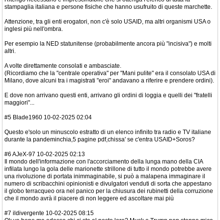
stampaglia italiana e persone fisiche che hanno usufruito di queste marchette.
Attenzione, tra gli enti erogatori, non c'è solo USAID, ma altri organismi USA o
inglesi più nell'ombra.
Per esempio la NED statunitense (probabilmente ancora più "incisiva") e molti
altri.
A volte direttamente consolati e ambasciate.
(Ricordiamo che la "centrale operativa" per "Mani pulite" era il consolato USA di
Milano, dove alcuni tra i magistrati "eroi" andavano a riferire e prendere ordini).
E dove non arrivano questi enti, arrivano gli ordini di loggia e quelli dei "fratelli
maggiori"...
#5 Blade1960 10-02-2025 02:04
Questo e'solo un minuscolo estratto di un elenco infinito tra radio e TV italiane
durante la pandeminchia,5 pagine pdf,chissa' se c'entra USAID+Soros?
#6 AJeX-97 10-02-2025 02:13
Il mondo dell'informazione con l'accorciamento della lunga mano della CIA
infilata lungo la gola delle marionette strillone di tutto il mondo potrebbe avere
una rivoluzione di portata inimmaginabile, si può a malapena immaginare il
numero di scribacchini opinionisti e divulgatori venduti di sorta che appestano
il globo terracqueo ora nel panico per la chiusura dei rubinetti della corruzione
che il mondo avrà il piacere di non leggere ed ascoltare mai più
#7 ildivergente 10-02-2025 08:15