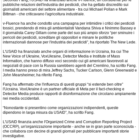
Secondo Fang, l'USAID ha finanziato anche v-Fluence, un consulente per le
pubbliche relazioni dell'industria dei pesticidi, che ha gettato discredito sui
giornalisti americani del settore alimentare - tra cui Michael Pollan e Mark
Bittman - che criticavano l'agricoltura industriale.
v-Fluence ha anche condotto una campagna per intimidire i critici dei pesticidi
tossici, prendendo di mira gli ambientalisti Vandana Shiva e Nnimmo Bassey e
il giornalista Carey Gillam come parte del suo più ampio sforzo “per sminuire i
pericoli dei pesticidi, screditare gli oppositori e minare le politiche
internazionali dannose per l'industria dei pesticidi”, ha riportato The New Lede.
L'USAID ha finanziato anche organi di informazione in Ucraina, tra cui The
New Voice of Ukraine, VoxUkraine, Detector Media e Institute of Mass
Information, che hanno diffuso voci secondo cui gli americani favorevoli ai
negoziati di pace con la Russia sarebbero agenti del Cremlino, ha scritto Fang.
I media hanno preso di mira Jeffrey Sachs, Tucker Carlson, Glenn Greenwald e
John Mearsheimer, ha riferito Fang.
Fang ha affermato che l'influenza di questi gruppi “si estende ben oltre”
l'Ucraina. VoxUkraine è un partner ufficiale di Meta per il fact-checking e
Detector Media produce rapporti di disinformazione che circolano ampiamente
nei media occidentali.
“Nonostante si presentino come organizzazioni indipendenti, queste
dipendono in larga misura da USAID”, ha scritto Fang.
L'USAID finanzia anche l'Organized Crime and Corruption Reporting Project
(OCCRP), un'organizzazione importante - anche se in gran parte sconosciuta -
che collabora con decine di grandi giornali per pubblicare importanti storie
investigative.