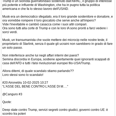
Trump è un sionista guerrafondaio sostenuto dall'AIPAC, il gruppo di interesse
più potente e influente di Washington, che ha in pugno tutta la politica
americana e che fa lo stesso lavoro dell'USAID.
Musk era un democratico sfegatato, era il loro grande sostenitore e donatore, e
ora vorrebbe rompere il loro giocatolo che serve anche all'impero?
Vide l'inevitabile e cambiò casacca come i suoi altri compari.
Ora sono tutti alla corte di Trump e con le loro IA sono pronti a farci vedere i
sorci verdi.
Musk, un transumanista che vuole mettere dei microcip nelle nostre teste, il
proprietario di Starlink, senza il quale gli ucraini non sarebbero in grado di fare
un solo passo.
Non interferisce anche lui negli affari interni dei paesi?
Semina discordia in Europa, sostiene apertamente quei ignoranti scappati di
casa dell'AFD e tutti i falsi rivoluzionari europei filo-USA/Trump.
Allora ditemi, di quale scandalo stiamo parlando??
Loro stessi sono lo scandalo!
#20 Aironeblu 10-02-2025 10:27
“L’ASSE DEL BENE CONTRO L’ASSE DI M….”
@Canguro #3
Quote:
Deep state contro Trump, servizi segreti contro giudici, governi contro UE: è
scontro tra poteri