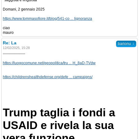
*saggista e linguista
Domani, 2 gennaio 2025
https://www.tommasofiore.it/blog/541-co ... lignoranza
ciao
mauro
Re: La
↓
barionu
12/02/2025, 15:28
------------------
https://luogocomune.net/geopolitica/tru ... H_8aD-TVdw
https://childrenshealthdefense.org/defe ... campaigns/
Trump taglia i fondi a
USAID e rivela la sua
vera funzione