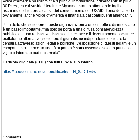
Voice of America ha riferito che “i punti di informazione indipendenti” in più di
30 Paesi, tra cui Austria, Ucraina e Myanmar, stanno affrontando tagli o
rischiano di chiudere a causa del congelamento dell'USAID. Ironia della sorte,
ovviamente, anche Voice of America è finanziata dai contribuenti americani”.
Ji ha detto che sottoporre queste organizzazioni a un controllo e disinnescarle
è un passo importante, “ma solo se porta a una diffusa consapevolezza
pubblica e a una resistenza sistemica. La chiave è il decentramento: costruire
piattaforme alternative, sostenere il giornalismo indipendente e sfidare la
censura attraverso azioni legali e politiche. L'esposizione di questi legami è un
campanello d'allarme: la libertà di parola è sotto assedio e solo un pubblico
vigile e informato può reclamarla”.
L’articolo originale (CHD) con tutti i link al suo interno
https://luogocomune.net/geopolitica/tru ... H_8aD-TVdw
Comments