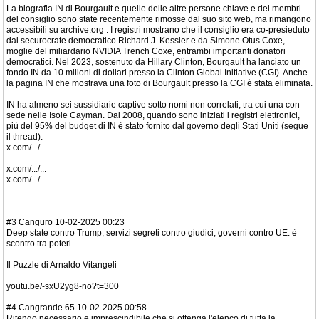
La biografia IN di Bourgault e quelle delle altre persone chiave e dei membri
del consiglio sono state recentemente rimosse dal suo sito web, ma rimangono
accessibili su archive.org . I registri mostrano che il consiglio era co-presieduto
dal securocrate democratico Richard J. Kessler e da Simone Otus Coxe,
moglie del miliardario NVIDIA Trench Coxe, entrambi importanti donatori
democratici. Nel 2023, sostenuto da Hillary Clinton, Bourgault ha lanciato un
fondo IN da 10 milioni di dollari presso la Clinton Global Initiative (CGI). Anche
la pagina IN che mostrava una foto di Bourgault presso la CGI è stata eliminata.
IN ha almeno sei sussidiarie captive sotto nomi non correlati, tra cui una con
sede nelle Isole Cayman. Dal 2008, quando sono iniziati i registri elettronici,
più del 95% del budget di IN è stato fornito dal governo degli Stati Uniti (segue
il thread).
x.com/.../...
x.com/.../...
x.com/.../...
#3 Canguro 10-02-2025 00:23
Deep state contro Trump, servizi segreti contro giudici, governi contro UE: è
scontro tra poteri
Il Puzzle di Arnaldo Vitangeli
youtu.be/-sxU2yg8-no?t=300
#4 Cangrande 65 10-02-2025 00:58
Ritengo necessario e imprescindibile che si ottenga l'elenco di tutta la