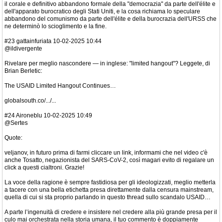
il corale e definitivo abbandono formale della "democrazia" da parte dell'élite e
dell'apparato burocratico degli Stati Uniti, e la cosa richiama lo speculare
abbandono del comunismo da parte dell'élite e della burocrazia dell'URSS che
ne determinò lo scioglimento e la fine.
#23 gattainfuriata 10-02-2025 10:44
@ildivergente
Rivelare per meglio nascondere — in inglese: "limited hangout"? Leggete, di
Brian Berletic:
The USAID Limited Hangout Continues…
globalsouth.co/.../...
#24 Aironeblu 10-02-2025 10:49
@Sertes
Quote:
veljanov, in futuro prima di farmi cliccare un link, informami che nel video c'è
anche Tosatto, negazionista del SARS-CoV-2, così magari evito di regalare un
click a questi cialtroni. Grazie!
La voce della ragione è sempre fastidiosa per gli ideologizzati, meglio metterla
a tacere con una bella etichetta presa direttamente dalla censura mainstream,
quella di cui si sta proprio parlando in questo thread sullo scandalo USAID…
A parte l’ingenuità di credere e insistere nel credere alla più grande presa per il
culo mai orchestrata nella storia umana, il tuo commento è doppiamente