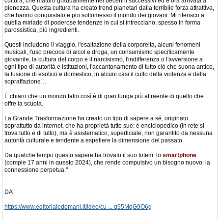
cultura, che maturò gradualmente nei decenni successivi ed è ora arrivata a
pienezza. Questa cultura ha creato trend planetari dalla terribile forza attrattiva,
che hanno conquistato e poi sottomesso il mondo dei giovani. Mi riferisco a
quella miriade di poderose tendenze in cui si intrecciano, spesso in forma
parossistica, più ingredienti.
Questi includono il viaggio, l'esaltazione della corporeità, alcuni fenomeni
musicali, l'uso precoce di alcol e droga, un consumismo specificamente
giovanile, la cultura del corpo e il narcisismo, l'indifferenza o l'avversione a
ogni tipo di autorità e istituzioni, l'accantonamento di tutto ciò che suona antico,
la fusione di esotico e domestico, in alcuni casi il culto della violenza e della
sopraffazione…
È chiaro che un mondo fatto così è di gran lunga più attraente di quello che
offre la scuola.
La Grande Trasformazione ha creato un tipo di sapere a sé, originato
soprattutto da internet, che ha proprietà tutte sue: è enciclopedico (in rete si
trova tutto e di tutto), ma è asistematico, superficiale, non garantito da nessuna
autorità culturale e tendente a espellere la dimensione del passato.
Da qualche tempo questo sapere ha trovato il suo totem: lo
smartphone
(compie 17 anni in questo 2024), che rende compulsivo un bisogno nuovo: la
connessione perpetua."
DA
https://www.editorialedomani.it/idee/cu ... q95MqG9O6g