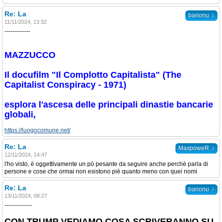
Re: La
↓
barionu
11/11/2024, 13:32
-------------
MAZZUCCO
Il docufilm "Il Complotto Capitalista" (The
Capitalist Conspiracy - 1971)
esplora l'ascesa delle principali dinastie bancarie
globali,
https://luogocomune.net/
Re: La
↓
MaxpoweR
12/11/2024, 14:47
l'ho visto, è oggettivamente un pò pesante da seguire anche perchè parla di
persone e cose che ormai non esistono piè quanto meno con quei nomi
Re: La
↓
barionu
13/11/2024, 08:27
--------------
CON TRUMP VEDIAMO COSA SCRIVERANNO SU