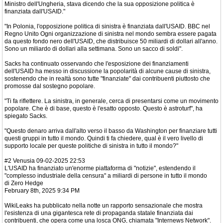
Ministro dell'Ungheria, stava dicendo che la sua opposizione politica è
finanziata dall'USAID."
"In Polonia, l'opposizione politica di sinistra è finanziata dall'USAID. BBC nel
Regno Unito Ogni organizzazione di sinistra nel mondo sembra essere pagata
da questo fondo nero dell'USAID, che distribuisce 50 miliardi di dollari all'anno.
Sono un miliardo di dollari alla settimana. Sono un sacco di soldi".
Sacks ha continuato osservando che l'esposizione dei finanziamenti
dell'USAID ha messo in discussione la popolarità di alcune cause di sinistra,
sostenendo che in realtà sono tutte "finanziate" dai contribuenti piuttosto che
promosse dal sostegno popolare.
"Ti fa riflettere. La sinistra, in generale, cerca di presentarsi come un movimento
popolare. Che è di base, questo è l'esatto opposto. Questo è astroturf", ha
spiegato Sacks.
"Questo denaro arriva dall'alto verso il basso da Washington per finanziare tutti
questi gruppi in tutto il mondo. Quindi ti fa chiedere, qual è il vero livello di
supporto locale per queste politiche di sinistra in tutto il mondo?"
#2 Venusia 09-02-2025 22:53
L'USAID ha finanziato un'enorme piattaforma di "notizie", estendendo il
"complesso industriale della censura" a miliardi di persone in tutto il mondo
di Zero Hedge
February 8th, 2025 9:34 PM
WikiLeaks ha pubblicato nella notte un rapporto sensazionale che mostra
l'esistenza di una gigantesca rete di propaganda statale finanziata dai
contribuenti, che opera come una losca ONG, chiamata "Internews Network".