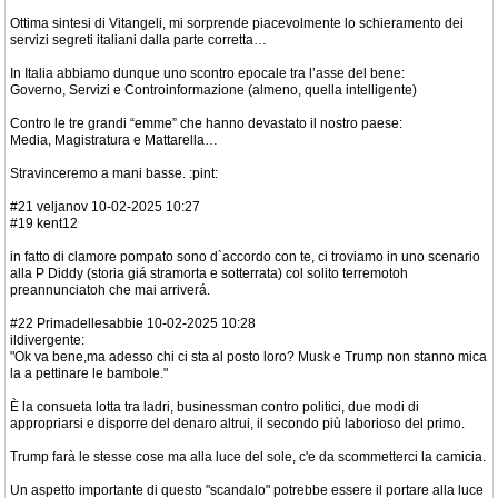
Ottima sintesi di Vitangeli, mi sorprende piacevolmente lo schieramento dei
servizi segreti italiani dalla parte corretta…
In Italia abbiamo dunque uno scontro epocale tra l’asse del bene:
Governo, Servizi e Controinformazione (almeno, quella intelligente)
Contro le tre grandi “emme” che hanno devastato il nostro paese:
Media, Magistratura e Mattarella…
Stravinceremo a mani basse. :pint:
#21 veljanov 10-02-2025 10:27
#19 kent12
in fatto di clamore pompato sono d`accordo con te, ci troviamo in uno scenario
alla P Diddy (storia giá stramorta e sotterrata) col solito terremotoh
preannunciatoh che mai arriverá.
#22 Primadellesabbie 10-02-2025 10:28
ildivergente:
"Ok va bene,ma adesso chi ci sta al posto loro? Musk e Trump non stanno mica
la a pettinare le bambole."
È la consueta lotta tra ladri, businessman contro politici, due modi di
appropriarsi e disporre del denaro altrui, il secondo più laborioso del primo.
Trump farà le stesse cose ma alla luce del sole, c'e da scommetterci la camicia.
Un aspetto importante di questo "scandalo" potrebbe essere il portare alla luce