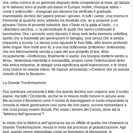
che, nella cornice di un generale degrado delle competenze di base, gli italiani
(e le italiane) sono al punto più basso in Europa. Inoltre, chiunque abbia –
come il sottoscritto – insegnato per decenni ha verificato il graduale,
inarrestabile declino del sapere presso i giovani, in tutti i campi. Una ricerca in
Piemonte di qualche anno addietro ha mostrato che, se si propone a un
giovane l’inizio di proverbi notissimi, tipo «Tanto va la gatta al lardo...» o
«Bandiera vecchia...», la percentuale di quelli che sanno continuarli è
bassissima. Ora, i proverbi sono davvero il deep web della memoria collettiva,
quello che si trasmette per generazioni in famiglia, cioè senza che si debba
impararlo a scuola. La stessa cosa riguarda le frasi fatte, altro tesoro profondo
delle lingue. Non molti anni fa, a una mia dottoranda (sottolineo: dottoranda)
che era faticosamente venuta a capo del suo progetto di tesi, dissi
incautamente: «Dottoressa, finalmente ci siamo: ora bisogna mettersi ventre a
terra». Vedendola interdetta e insospettita, proprio come l’interlocutore della
mia amica milanese, le spiegai cosa significava quell’espressione, e le chiesi
cosa invece lei avesse inteso. Mi rispose arrossendo: «Credevo che mi avesse
chiesto di fare le flessioni».
La Grande Trasformazione
Può sembrare consolante il fatto che questo declino non colpisce solo il nostro
paese, ma tutto l’Occidente, anche se in misura molto minore in alcune aree.
Ma siccome il fenomeno corre il rischio di danneggiare in modo irreparabile la
crescita di intere generazioni così come dei loro paesi, occorre domandarsi a
che cosa possa essere dovuta. Per usare i termini del Censis, dove sta la
“fabbrica dell’ignoranza”?
Io credo che la fabbrica dell’ignoranza sia un effetto di quella che chiamerei la
Grande Trasformazione, messa in moto dal processo di globalizzazione. Agli
inizi, questo venne interpretato come un fenomeno di liberazione: si