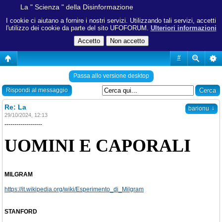
La " Scienza " della Disinformazione
I cookie ci aiutano a fornire i nostri servizi. Utilizzando tali servizi, accetti
l'utilizzo dei cookie da parte del sito UFOFORUM.
Ulteriori informazioni
#
Passa allo versione desktop
Rispondi al messaggio
Re: La
↓
barionu
29/10/2024, 12:13
-------------------
UOMINI E CAPORALI
MILGRAM
https://it.wikipedia.org/wiki/Esperimento_di_Milgram
STANFORD