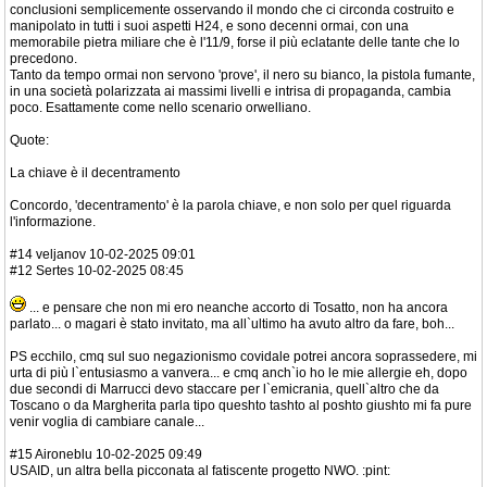
conclusioni semplicemente osservando il mondo che ci circonda costruito e
manipolato in tutti i suoi aspetti H24, e sono decenni ormai, con una
memorabile pietra miliare che è l'11/9, forse il più eclatante delle tante che lo
precedono.
Tanto da tempo ormai non servono 'prove', il nero su bianco, la pistola fumante,
in una società polarizzata ai massimi livelli e intrisa di propaganda, cambia
poco. Esattamente come nello scenario orwelliano.
Quote:
La chiave è il decentramento
Concordo, 'decentramento' è la parola chiave, e non solo per quel riguarda
l'informazione.
#14 veljanov 10-02-2025 09:01
#12 Sertes 10-02-2025 08:45
... e pensare che non mi ero neanche accorto di Tosatto, non ha ancora
parlato... o magari è stato invitato, ma all`ultimo ha avuto altro da fare, boh...
PS ecchilo, cmq sul suo negazionismo covidale potrei ancora soprassedere, mi
urta di più l`entusiasmo a vanvera... e cmq anch`io ho le mie allergie eh, dopo
due secondi di Marrucci devo staccare per l`emicrania, quell`altro che da
Toscano o da Margherita parla tipo queshto tashto al poshto giushto mi fa pure
venir voglia di cambiare canale...
#15 Aironeblu 10-02-2025 09:49
USAID, un altra bella picconata al fatiscente progetto NWO. :pint: