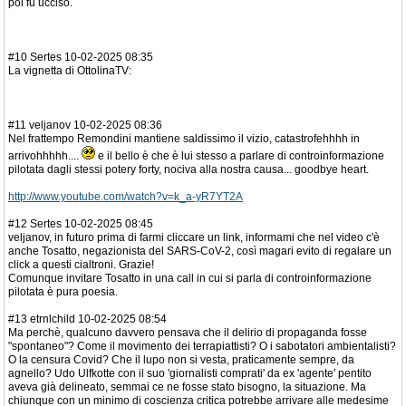
poi fu ucciso.
#10 Sertes 10-02-2025 08:35
La vignetta di OttolinaTV:
#11 veljanov 10-02-2025 08:36
Nel frattempo Remondini mantiene saldissimo il vizio, catastrofehhhh in
arrivohhhhh....
e il bello è che è lui stesso a parlare di controinformazione
pilotata dagli stessi potery forty, nociva alla nostra causa... goodbye heart.
http://www.youtube.com/watch?v=k_a-yR7YT2A
#12 Sertes 10-02-2025 08:45
veljanov, in futuro prima di farmi cliccare un link, informami che nel video c'è
anche Tosatto, negazionista del SARS-CoV-2, così magari evito di regalare un
click a questi cialtroni. Grazie!
Comunque invitare Tosatto in una call in cui si parla di controinformazione
pilotata è pura poesia.
#13 etrnlchild 10-02-2025 08:54
Ma perchè, qualcuno davvero pensava che il delirio di propaganda fosse
"spontaneo"? Come il movimento dei terrapiattisti? O i sabotatori ambientalisti?
O la censura Covid? Che il lupo non si vesta, praticamente sempre, da
agnello? Udo Ulfkotte con il suo 'giornalisti comprati' da ex 'agente' pentito
aveva già delineato, semmai ce ne fosse stato bisogno, la situazione. Ma
chiunque con un minimo di coscienza critica potrebbe arrivare alle medesime