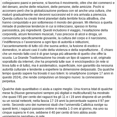
collegavano paesi e persone, si favoriva il movimento, oltre che dei commerci e
del denaro, anche delle relazioni, delle persone, delle amicizie. Pochi si
accorsero però che la globalizzazione portava con sé anche una cultura, che
maturò gradualmente nei decenni successivi ed è ora arrivata a pienezza.
Questa cultura ha creato trend planetari dalla terribile forza attrattiva, che
hanno conquistato e poi sottomesso il mondo dei giovani. Mi riferisco a quella
miriade di poderose tendenze in cui si intrecciano, spesso in forma
parossistica, più ingredienti. Questi includono il viaggio, l’esaltazione della
corporeità, alcuni fenomeni musicali, l’uso precoce di alcol e droga, un
consumismo specificamente giovanile, la cultura del corpo e il narcisismo,
l’indifferenza o l’avversione a ogni tipo di autorità e istituzioni,
l’accantonamento di tutto ciò che suona antico, la fusione di esotico e
domestico, in alcuni casi il culto della violenza e della sopraffazione... È chiaro
che un mondo fatto così è di gran lunga più attraente di quello che offre la
scuola. La Grande Trasformazione ha creato un tipo di sapere a sé, originato
soprattutto da internet, che ha proprietà tutte sue: è enciclopedico (in rete si
trova tutto e di tutto), ma è asistematico, superficiale, non garantito da nessuna
autorità culturale e tendente a espellere la dimensione delpassato. Da qualche
tempo questo sapere ha trovato il suo totem: lo smartphone (compie 17 anni in
questo 2024), che rende compulsivo un bisogno nuovo: la connessione
perpetua.
Qualche dato quantitativo ci aiuta a capire meglio. Una ricerca Istat di qualche
mese fa (Nuove generazioni sempre più digitali e multiculturali) ha mostrato
che quasi l’85 per cento dei ragazzi tra gli 11 e i 19 anni dispone di un profilo
su un social network; nella fascia 17-19 anni la percentuale supera il 97 per
cento. Secondo uno dei numerosi studi che l’università Cattolica svolge su
questi temi, i ragazzi passano online in media 1-3 ore al giorno, ma uno su
cinque supera le 4 ore, sebbene il 40 per cento di loro abbia avuto
«esperienze negative» in rete.