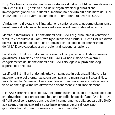
Drop Site News ha rivelato in un rapporto investigativo pubblicato nel dicembre
2024 che l'OCCRP, definita “una delle organizzazioni giornalistiche
investigative globali più influenti al mondo”, ha ricevuto più della metà dei suoi
finanziamenti dal governo statunitense, in gran parte attraverso l'USAID.
L'indagine ha rilevato che i finanziamenti conferiscono al governo statunitense
un'influenza diretta sulle decisioni editoriali e sul personale dell'agenzia.
Mentre le rivelazioni sui finanziamenti dell'USAID al giornalismo diventavano
virali, l'ex produttore di Fox News Kyle Becker ha riferito su X che Politico aveva
ricevuto 8,1 milioni di dollari dall'agenzia e che il blocco dei finanziamenti
dell'USAID aveva portato a un problema di stipendi all'azienda.
La cifra di 8,1 milioni di dollari proviene da tutti i pagamenti di abbonamenti
governativi a Politico - non solo dall'USAID - e non ci sono prove che il
congelamento dei finanziamenti dell'USAID sia legato al problema degli
stipendi dell'azienda.
La cifra di 8,1 milioni di dollari, tuttavia, ha messo in evidenza il fatto che la
maggior parte delle organizzazioni giornalistiche mainstream, tra cui il New
York Times, la Reuters e l'Associated Press, ricevono entrate significative da
varie agenzie governative attraverso abbonamenti e altri finanziamenti.
E l'USAID finanzia molte “operazioni giornalistiche discutibili”, a livello globale,
che dovrebbero essere sottoposte a un controllo, ha scritto Fang: “A differenza
di Politico, ci sono prove concrete che il congelamento della spesa dell'USAID
stia avendo un impatto sulla costellazione quasi oscura di operazioni
giornalistiche del governo americano in tutto il mondo."