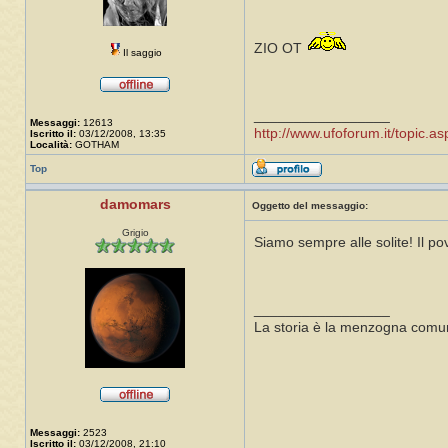
ZIO OT
Il saggio
_________________
Messaggi:
12613
http://www.ufoforum.it/topic
Iscritto il:
03/12/2008, 13:35
Località:
GOTHAM
Top
damomars
Oggetto del messaggio:
Grigio
Siamo sempre alle solite! Il pov
_________________
La storia è la menzogna comun
Messaggi:
2523
Iscritto il:
03/12/2008, 21:10