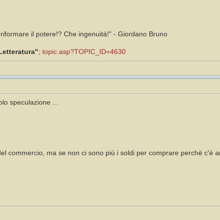
i riformare il potere!? Che ingenuità!" - Giordano Bruno
Letteratura"
;
topic.asp?TOPIC_ID=4630
lo speculazione ...
a del commercio, ma se non ci sono più i soldi per comprare perchè c'è a