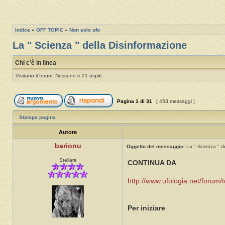
Indice
»
OFF TOPIC
»
Non solo ufo
La " Scienza " della Disinformazione
Chi c’è in linea
Visitano il forum: Nessuno e 21 ospiti
Pagina
1
di
31
[ 453 messaggi ]
Stampa pagina
Autore
barionu
Oggetto del messaggio:
La " Scienza " d
Stellare
CONTINUA DA
http://www.ufologia.net/forum/
Per iniziare