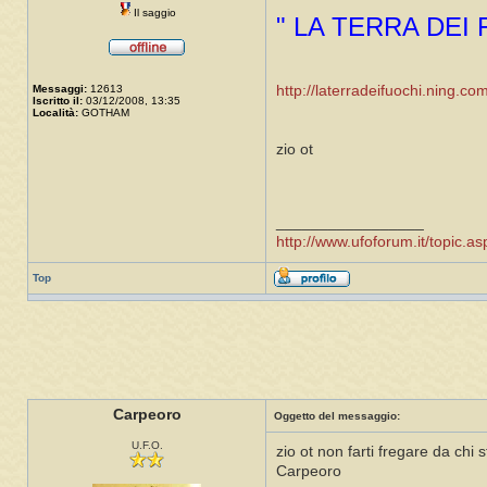
Il saggio
" LA TERRA DEI
Messaggi:
12613
http://laterradeifuochi.ning.co
Iscritto il:
03/12/2008, 13:35
Località:
GOTHAM
zio ot
_________________
http://www.ufoforum.it/topic
Top
Carpeoro
Oggetto del messaggio:
U.F.O.
zio ot non farti fregare da chi s
Carpeoro