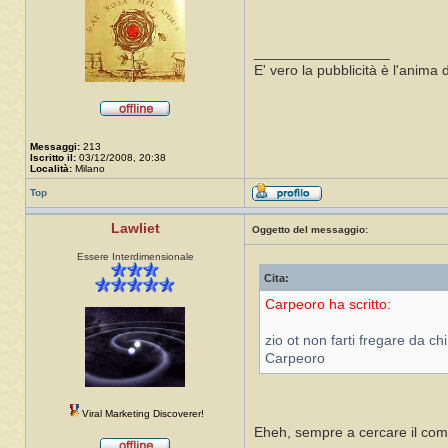
_________________
E' vero la pubblicità è l'anim
Messaggi:
213
Iscritto il:
03/12/2008, 20:38
Località:
Milano
Top
Lawliet
Oggetto del messaggio:
Essere Interdimensionale
Cita:
Carpeoro ha scritto:
zio ot non farti fregare da chi
Carpeoro
Viral Marketing Discoverer!
Eheh, sempre a cercare il com