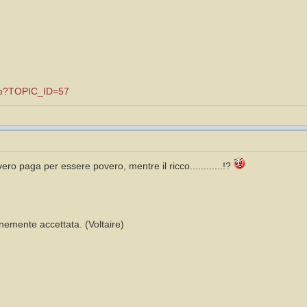
.asp?TOPIC_ID=57
ero paga per essere povero, mentre il ricco............!?
emente accettata. (Voltaire)