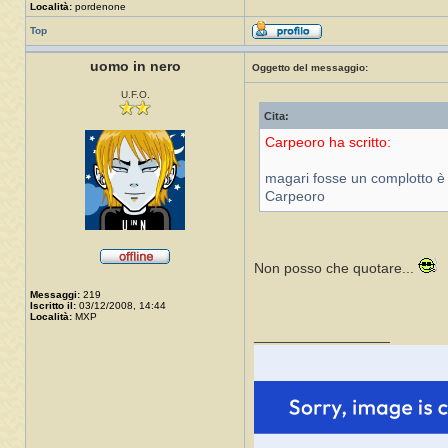
Località:
pordenone
Top
uomo in nero
Oggetto del messaggio:
U.F.O.
Cita:
Carpeoro ha scritto:
magari fosse un complotto è 
Carpeoro
Non posso che quotare...
Messaggi:
219
Iscritto il:
03/12/2008, 14:44
Località:
MXP
_________________