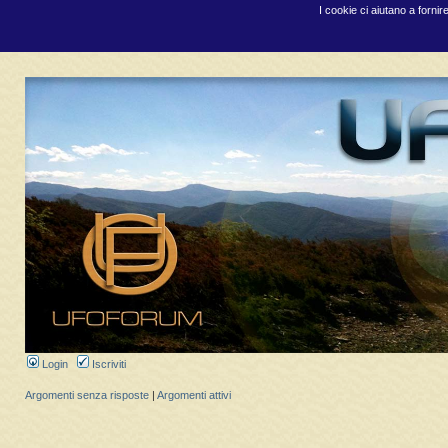
I cookie ci aiutano a fornir
Login
Iscriviti
Argomenti senza risposte
|
Argomenti attivi