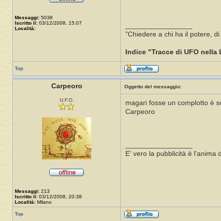
Messaggi:
5038
Iscritto il:
03/12/2008, 15:07
_________________
Località:
"Chiedere a chi ha il potere, d
Indice "Tracce di UFO nella 
Top
Carpeoro
Oggetto del messaggio:
U.F.O.
magari fosse un complotto è so
Carpeoro
_________________
E' vero la pubblicità è l'anim
Messaggi:
213
Iscritto il:
03/12/2008, 20:38
Località:
Milano
Top