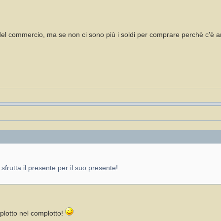
a del commercio, ma se non ci sono più i soldi per comprare perchè c'è a
 sfrutta il presente per il suo presente!
plotto nel complotto!