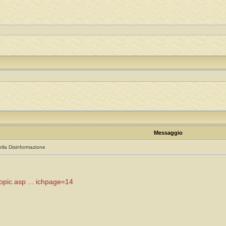
Messaggio
ella Disinformazione
topic.asp ... ichpage=14