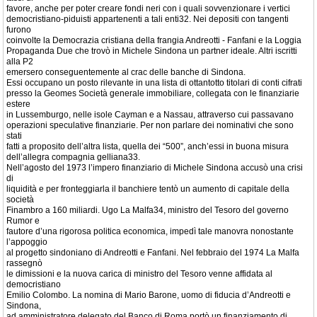
favore, anche per poter creare fondi neri con i quali sovvenzionare i vertici
democristiano-piduisti appartenenti a tali enti32. Nei depositi con tangenti
furono
coinvolte la Democrazia cristiana della frangia Andreotti - Fanfani e la Loggia
Propaganda Due che trovò in Michele Sindona un partner ideale. Altri iscritti
alla P2
emersero conseguentemente al crac delle banche di Sindona.
Essi occupano un posto rilevante in una lista di ottantotto titolari di conti cifrati
presso la Geomes Società generale immobiliare, collegata con le finanziarie
estere
in Lussemburgo, nelle isole Cayman e a Nassau, attraverso cui passavano
operazioni speculative finanziarie. Per non parlare dei nominativi che sono
stati
fatti a proposito dell’altra lista, quella dei “500”, anch’essi in buona misura
dell’allegra compagnia gelliana33.
Nell’agosto del 1973 l’impero finanziario di Michele Sindona accusò una crisi
di
liquidità e per fronteggiarla il banchiere tentò un aumento di capitale della
società
Finambro a 160 miliardi. Ugo La Malfa34, ministro del Tesoro del governo
Rumor e
fautore d’una rigorosa politica economica, impedì tale manovra nonostante
l’appoggio
al progetto sindoniano di Andreotti e Fanfani. Nel febbraio del 1974 La Malfa
rassegnò
le dimissioni e la nuova carica di ministro del Tesoro venne affidata al
democristiano
Emilio Colombo. La nomina di Mario Barone, uomo di fiducia d’Andreotti e
Sindona,
ad amministratore delegato del Banco di Roma portò un finanziamento di