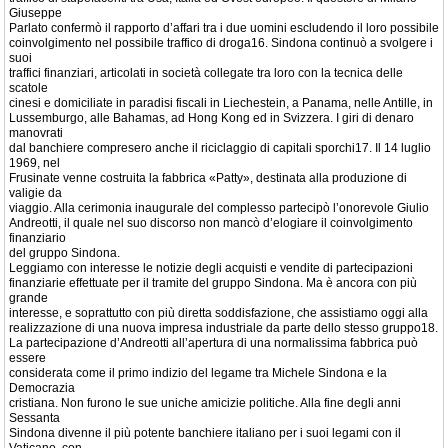
Giuseppe
Parlato confermò il rapporto d’affari tra i due uomini escludendo il loro possibile
coinvolgimento nel possibile traffico di droga16. Sindona continuò a svolgere i
suoi
traffici finanziari, articolati in società collegate tra loro con la tecnica delle
scatole
cinesi e domiciliate in paradisi fiscali in Liechestein, a Panama, nelle Antille, in
Lussemburgo, alle Bahamas, ad Hong Kong ed in Svizzera. I giri di denaro
manovrati
dal banchiere compresero anche il riciclaggio di capitali sporchi17. Il 14 luglio
1969, nel
Frusinate venne costruita la fabbrica «Patty», destinata alla produzione di
valigie da
viaggio. Alla cerimonia inaugurale del complesso partecipò l’onorevole Giulio
Andreotti, il quale nel suo discorso non mancò d’elogiare il coinvolgimento
finanziario
del gruppo Sindona.
Leggiamo con interesse le notizie degli acquisti e vendite di partecipazioni
finanziarie effettuate per il tramite del gruppo Sindona. Ma è ancora con più
grande
interesse, e soprattutto con più diretta soddisfazione, che assistiamo oggi alla
realizzazione di una nuova impresa industriale da parte dello stesso gruppo18.
La partecipazione d’Andreotti all’apertura di una normalissima fabbrica può
essere
considerata come il primo indizio del legame tra Michele Sindona e la
Democrazia
cristiana. Non furono le sue uniche amicizie politiche. Alla fine degli anni
Sessanta
Sindona divenne il più potente banchiere italiano per i suoi legami con il