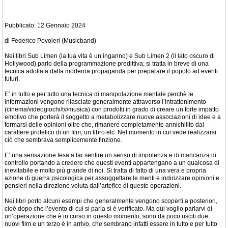
Pubblicato: 12 Gennaio 2024
di Federico Povoleri (Musicband)
Nei libri Sub Limen (la tua vita è un inganno) e Sub Limen 2 (il lato oscuro di
Hollywood) parlo della programmazione predittiva; si tratta in breve di una
tecnica adottata dalla moderna propaganda per preparare il popolo ad eventi
futuri.
E’ in tutto e per tutto una tecnica di manipolazione mentale perchè le
informazioni vengono rilasciate generalmente attraverso l’intrattenimento
(cinema/videogiochi/tv/musica) con prodotti in grado di creare un forte impatto
emotivo che porterà il soggetto a metabolizzare nuove associazioni di idee e a
formarsi delle opinioni oltre che, rimanere completamente annichilito dal
carattere profetico di un film, un libro etc. Nel momento in cui vede realizzarsi
ciò che sembrava semplicemente finzione.
E’ una sensazione tesa a far sentire un senso di impotenza e di mancanza di
controllo portando a credere che questi eventi appartengano a un qualcosa di
inevitabile e molto più grande di noi. Si tratta di fatto di una vera e propria
azione di guerra psicologica per assoggettare le menti e indirizzare opinioni e
pensieri nella direzione voluta dall’artefice di queste operazioni.
Nei libri porto alcuni esempi che generalmente vengono scoperti a posteriori,
cioè dopo che l’evento di cui si parla si è verificato. Ma qui voglio parlarvi di
un’operazione che è in corso in questo momento; sono da poco usciti due
nuovi film e un terzo è in arrivo, che sembrano infatti essere in tutto e per tutto