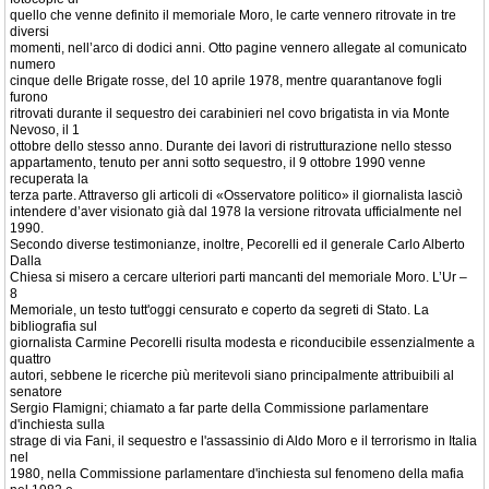
quello che venne definito il memoriale Moro, le carte vennero ritrovate in tre
diversi
momenti, nell’arco di dodici anni. Otto pagine vennero allegate al comunicato
numero
cinque delle Brigate rosse, del 10 aprile 1978, mentre quarantanove fogli
furono
ritrovati durante il sequestro dei carabinieri nel covo brigatista in via Monte
Nevoso, il 1
ottobre dello stesso anno. Durante dei lavori di ristrutturazione nello stesso
appartamento, tenuto per anni sotto sequestro, il 9 ottobre 1990 venne
recuperata la
terza parte. Attraverso gli articoli di «Osservatore politico» il giornalista lasciò
intendere d’aver visionato già dal 1978 la versione ritrovata ufficialmente nel
1990.
Secondo diverse testimonianze, inoltre, Pecorelli ed il generale Carlo Alberto
Dalla
Chiesa si misero a cercare ulteriori parti mancanti del memoriale Moro. L’Ur –
8
Memoriale, un testo tutt'oggi censurato e coperto da segreti di Stato. La
bibliografia sul
giornalista Carmine Pecorelli risulta modesta e riconducibile essenzialmente a
quattro
autori, sebbene le ricerche più meritevoli siano principalmente attribuibili al
senatore
Sergio Flamigni; chiamato a far parte della Commissione parlamentare
d'inchiesta sulla
strage di via Fani, il sequestro e l'assassinio di Aldo Moro e il terrorismo in Italia
nel
1980, nella Commissione parlamentare d'inchiesta sul fenomeno della mafia