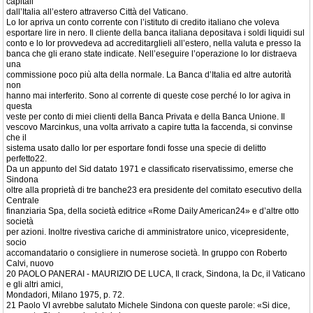
capitali
dall’Italia all’estero attraverso Città del Vaticano.
Lo Ior apriva un conto corrente con l’istituto di credito italiano che voleva
esportare lire in nero. Il cliente della banca italiana depositava i soldi liquidi sul
conto e lo Ior provvedeva ad accreditarglieli all’estero, nella valuta e presso la
banca che gli erano state indicate. Nell’eseguire l’operazione lo Ior distraeva
una
commissione poco più alta della normale. La Banca d’Italia ed altre autorità
non
hanno mai interferito. Sono al corrente di queste cose perché lo Ior agiva in
questa
veste per conto di miei clienti della Banca Privata e della Banca Unione. Il
vescovo Marcinkus, una volta arrivato a capire tutta la faccenda, si convinse
che il
sistema usato dallo Ior per esportare fondi fosse una specie di delitto
perfetto22.
Da un appunto del Sid datato 1971 e classificato riservatissimo, emerse che
Sindona
oltre alla proprietà di tre banche23 era presidente del comitato esecutivo della
Centrale
finanziaria Spa, della società editrice «Rome Daily American24» e d’altre otto
società
per azioni. Inoltre rivestiva cariche di amministratore unico, vicepresidente,
socio
accomandatario o consigliere in numerose società. In gruppo con Roberto
Calvi, nuovo
20 PAOLO PANERAI - MAURIZIO DE LUCA, Il crack, Sindona, la Dc, il Vaticano
e gli altri amici,
Mondadori, Milano 1975, p. 72.
21 Paolo VI avrebbe salutato Michele Sindona con queste parole: «Si dice,