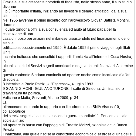
Grazie alla sua crescente notorietà di fiscalista, nello stesso anno, il suo studio
divenne
il più importante d’Italia, iniziando ad investire il denaro affidatogli dalla sua
clientela.
Nel 1955 avvenne il primo incontro con l’arcivescovo Giovan Battista Montini,
durante
il quale Sindona offrì la sua consulenza ed aiuto al futuro papa per la
costruzione di una
casa di riposo per anziani nel milanese, assistendolo nel finanziamento dello
stabile
edificato successivamente nel 1959. É datato 1952 il primo viaggio negli Stati
Uniti,
incontro fruttuoso che consolidò i rapporti d’amicizia all’interno di Cosa Nostra,
in
alcuni settori dei Servizi segreti americani e negli ambienti finanziari. Al termine
di
questo confronto Sindona cominciò ad operare anche come incaricato d’affari
di società
8 Intervista a Paolo Patrizi, «L’Espresso», 4 luglio 1993.
9 GIANNI SIMONI - GIULIANO TURONE, Il caffè di Sindona. Un finanziere
d’avventura tra politica,
Vaticano e Mafia, Garzanti, Milano 2009, p. 34.
11
oltreoceano, entrando in rapporto con il padrone della SNIA Viscosa10,
collaboratrice
dei servizi segreti alleati nella seconda guerra mondiale11. Per conto di tale
società iniziò
ad operare in borsa con l’appoggio di Ernesto Moizzi, azionista della Banca
Privata
Finanziaria, alla quale risolse la condizione economica disastrosa di una delle