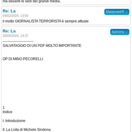
ma davanti le sedi dei grandi media.
Re: La
↓
MaxpoweR
04/02/2024, 13:50
il motto GIORNALISTA TERRORISTA è sempre attuale
Re: La
↓
barionu
29/04/2024, 14:37
--------------------------
SALVATAGGIO DI UN PDF MOLTO IMPORTANTE
OP DI MINO PECORELLI
1
Indice
I. Introduzione
II. La Lista di Michele Sindona