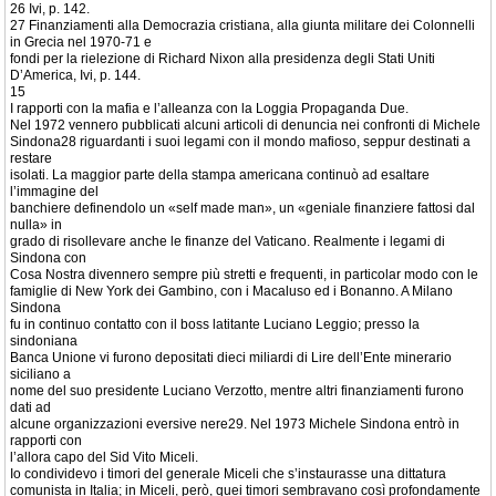
26 Ivi, p. 142.
27 Finanziamenti alla Democrazia cristiana, alla giunta militare dei Colonnelli
in Grecia nel 1970-71 e
fondi per la rielezione di Richard Nixon alla presidenza degli Stati Uniti
D’America, Ivi, p. 144.
15
I rapporti con la mafia e l’alleanza con la Loggia Propaganda Due.
Nel 1972 vennero pubblicati alcuni articoli di denuncia nei confronti di Michele
Sindona28 riguardanti i suoi legami con il mondo mafioso, seppur destinati a
restare
isolati. La maggior parte della stampa americana continuò ad esaltare
l’immagine del
banchiere definendolo un «self made man», un «geniale finanziere fattosi dal
nulla» in
grado di risollevare anche le finanze del Vaticano. Realmente i legami di
Sindona con
Cosa Nostra divennero sempre più stretti e frequenti, in particolar modo con le
famiglie di New York dei Gambino, con i Macaluso ed i Bonanno. A Milano
Sindona
fu in continuo contatto con il boss latitante Luciano Leggio; presso la
sindoniana
Banca Unione vi furono depositati dieci miliardi di Lire dell’Ente minerario
siciliano a
nome del suo presidente Luciano Verzotto, mentre altri finanziamenti furono
dati ad
alcune organizzazioni eversive nere29. Nel 1973 Michele Sindona entrò in
rapporti con
l’allora capo del Sid Vito Miceli.
Io condividevo i timori del generale Miceli che s’instaurasse una dittatura
comunista in Italia; in Miceli, però, quei timori sembravano così profondamente