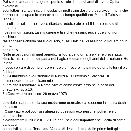
Palazzo e andare tra la gente, per le strade. In questi anni di lavoro Op ha
rivelato ai
suoi lettori in anteprima o in esclusiva moltissimi dei più grossi avvenimenti che
hanno poi occupato le cronache della stampa quotidiana. Ma se il Palazzo
legge, i
grandi giornali hanno invece ritardato, edulcorato o addirittura omesso di
trattare le
nostre informazioni. La situazione è tale che nessuno può illudersi di non
rischiare
restandosene chiuso nel suo guscio, quasi i fatti del Paese non lo riguardino in
prima
persona5.
Nelle ricostruzioni di quel periodo, la figura del giornalista viene presentata
sinteticamente, una comparsa nel tragico scenario degli anni del terrorismo. Ho
inteso
invece cercare di comprendere il ruolo di Pecorelli a partire da una lettura il più
3 ibidem.
4«L’estremismo rivoluzionario di Patrizi e l’atlantismo di Pecorelli si
armonizzarono magnificamente, al
punto che il redattore, a Roma, viveva come ospite fisso nella casa del
direttore», Ivi, p.16.
5 «Osservatore politico», 28 marzo 1978.
6
possibile accurata della sua produzione giornalistica, sebbene la totalità degli
articoli di
«Osservatore politico» si sviluppi su questioni economiche, politiche e di
cronaca che
avvennero tra il 1968 e il 1979. La denuncia dell’importazione illecita di carne
dai paesi
comunisti contro la Torresana Veneta di Jesolo fu una delle prime battaglie di