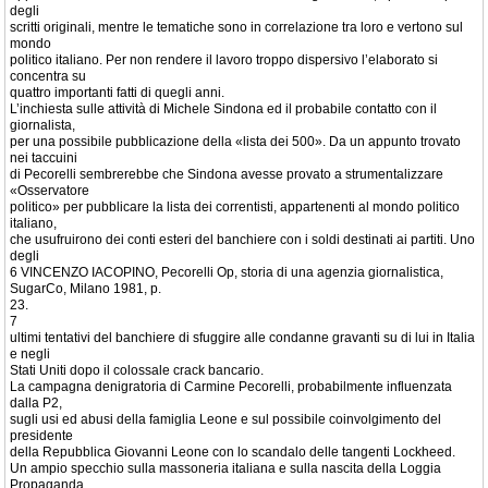
degli
scritti originali, mentre le tematiche sono in correlazione tra loro e vertono sul
mondo
politico italiano. Per non rendere il lavoro troppo dispersivo l’elaborato si
concentra su
quattro importanti fatti di quegli anni.
L’inchiesta sulle attività di Michele Sindona ed il probabile contatto con il
giornalista,
per una possibile pubblicazione della «lista dei 500». Da un appunto trovato
nei taccuini
di Pecorelli sembrerebbe che Sindona avesse provato a strumentalizzare
«Osservatore
politico» per pubblicare la lista dei correntisti, appartenenti al mondo politico
italiano,
che usufruirono dei conti esteri del banchiere con i soldi destinati ai partiti. Uno
degli
6 VINCENZO IACOPINO, Pecorelli Op, storia di una agenzia giornalistica,
SugarCo, Milano 1981, p.
23.
7
ultimi tentativi del banchiere di sfuggire alle condanne gravanti su di lui in Italia
e negli
Stati Uniti dopo il colossale crack bancario.
La campagna denigratoria di Carmine Pecorelli, probabilmente influenzata
dalla P2,
sugli usi ed abusi della famiglia Leone e sul possibile coinvolgimento del
presidente
della Repubblica Giovanni Leone con lo scandalo delle tangenti Lockheed.
Un ampio specchio sulla massoneria italiana e sulla nascita della Loggia
Propaganda