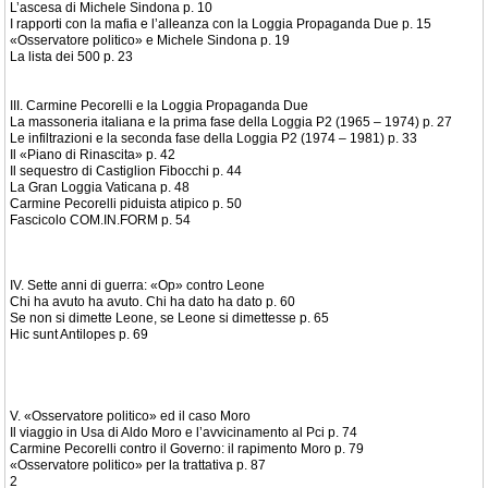
L’ascesa di Michele Sindona p. 10
I rapporti con la mafia e l’alleanza con la Loggia Propaganda Due p. 15
«Osservatore politico» e Michele Sindona p. 19
La lista dei 500 p. 23
III. Carmine Pecorelli e la Loggia Propaganda Due
La massoneria italiana e la prima fase della Loggia P2 (1965 – 1974) p. 27
Le infiltrazioni e la seconda fase della Loggia P2 (1974 – 1981) p. 33
Il «Piano di Rinascita» p. 42
Il sequestro di Castiglion Fibocchi p. 44
La Gran Loggia Vaticana p. 48
Carmine Pecorelli piduista atipico p. 50
Fascicolo COM.IN.FORM p. 54
IV. Sette anni di guerra: «Op» contro Leone
Chi ha avuto ha avuto. Chi ha dato ha dato p. 60
Se non si dimette Leone, se Leone si dimettesse p. 65
Hic sunt Antilopes p. 69
V. «Osservatore politico» ed il caso Moro
Il viaggio in Usa di Aldo Moro e l’avvicinamento al Pci p. 74
Carmine Pecorelli contro il Governo: il rapimento Moro p. 79
«Osservatore politico» per la trattativa p. 87
2