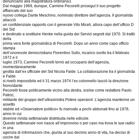
denunciarlo alla magistratura ordinaria3.
Dal maggio 1969, dunque, Carmine Pecorelli proseguì il suo progetto
affiancato dal suo
nuovo collega Dante Meschino, nominato direttore dell’agenzia. Il giornalista
allacciò
un confidenziale rapporto con il generale Vito Miceli, allora capo dell’ufficio D
del Sid
e destinato a sostituire Henke nella guida dei Servizi segreti dal 1970. Si trattò
della
prima vera fonte giornalistica di Pecorelli. Dopo un anno come capo ufficio
stampa
dell’onorevole democristiano Fiorentino Sullo, incarico svolto tra il febbraio
1972 e il
luglio 1973, Carmine Pecorelli tornò ad occuparsi dell’agenzia,
momentaneamente
gestita dall’ex ufficiale del Sid Nicola Falde. La collaborazione tra il giornalista
e Falde
si rivelò impossibile ed il 31 marzo 1974 l’ex colonnello lasciò la direzione.
Nonostante
Pecorelli fosse politicamente vicino alla destra, scelse come redattore Paolo
Patrizi,
militante del gruppo dell’ultrasinistra Potere operaio4. L’agenzia mantenne un
assetto
stabile ed «Osservatore politico» fu riservato a pochi abbonati fino al 1978,
anno in cui
divenne rivista settimanale distribuita nelle edicole.
Questo settimanale non nasce all’improvviso o per caso ma trova le sue radici
in una
agenzia di informazioni che, giunta al suo decimo anno di vita, ha deciso di
uscire dal