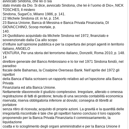
avvocato Sindona, che lei ci sia
stato inviato da Dio. Si dice, avvocato Sindona, che lei è l’uomo di Dio», NICK
TOSCHES, Il mistero
Sindona, SugarCo, Milano 1986, p. 141.
22 Michele Sindona cit. in Ivi, p. 154.
23 Banca Unione, Banca di Messina e Banca Privata Finanziaria, DI
GIOVACCHINO, Scoop mortale, p.
140.
24 Quotidiano acquistato da Michele Sindona nel 1972, finanziato e
sovvenzionato dalla Cia allo scopo
d’influire sull’opinione pubblica e per la copertura dei propri agenti in territorio
italiano, ANGELO
VENTURA, Per una storia del terrorismo italiano, Donzelli, Roma 2010, p. 148.
14
direttore generale del Banco Ambrosiano e lo Ior nel 1971 Sindona fondò, nel
paradiso
fiscale delle Bahamas, la Cisalpine Overseas Bank. Nell’aprile del 1972 gli
ispettori
della Banca d’Italia scrissero un rapporto relativo ad un’ispezione alla Banca
Privata
Finanziaria ed alla Banca Unione.
Nettamente sfavorevole il giudizio complessivo. Irregolare, alterato o omessa
registrazione di fatti di gestione; tenuta di una seconda contabilità economica
riservata; riserva obbligatoria inferiore al dovuto; consegna di libretti al
portatore
senza ritiro di ricevuta; acquisto di proprie azioni. La gravità e la quantità delle
irregolarità riscontrate è tale che gli ispettori hanno concluso il loro rapporto
proponendo per la Banca Privata Finanziaria il commissariamento, la
liquidazione
coatta e lo scioglimento degli organi amministrativi e per la Banca Unione il