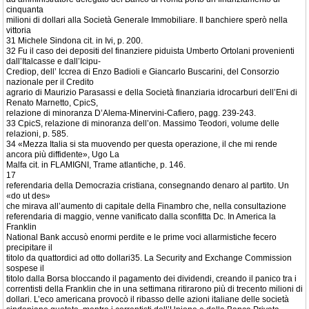
cinquanta
milioni di dollari alla Società Generale Immobiliare. Il banchiere sperò nella
vittoria
31 Michele Sindona cit. in Ivi, p. 200.
32 Fu il caso dei depositi del finanziere piduista Umberto Ortolani provenienti
dall’Italcasse e dall’Icipu-
Crediop, dell’ Iccrea di Enzo Badioli e Giancarlo Buscarini, del Consorzio
nazionale per il Credito
agrario di Maurizio Parasassi e della Società finanziaria idrocarburi dell’Eni di
Renato Marnetto, CpicS,
relazione di minoranza D’Alema-Minervini-Cafiero, pagg. 239-243.
33 CpicS, relazione di minoranza dell’on. Massimo Teodori, volume delle
relazioni, p. 585.
34 «Mezza Italia si sta muovendo per questa operazione, il che mi rende
ancora più diffidente», Ugo La
Malfa cit. in FLAMIGNI, Trame atlantiche, p. 146.
17
referendaria della Democrazia cristiana, consegnando denaro al partito. Un
«do ut des»
che mirava all’aumento di capitale della Finambro che, nella consultazione
referendaria di maggio, venne vanificato dalla sconfitta Dc. In America la
Franklin
National Bank accusò enormi perdite e le prime voci allarmistiche fecero
precipitare il
titolo da quattordici ad otto dollari35. La Security and Exchange Commission
sospese il
titolo dalla Borsa bloccando il pagamento dei dividendi, creando il panico tra i
correntisti della Franklin che in una settimana ritirarono più di trecento milioni di
dollari. L’eco americana provocò il ribasso delle azioni italiane delle società