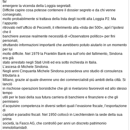
far
emergere la vicenda della Loggia segreta8.
Difficile capire cosa potesse contenere il dossier segreto e da chi venne
consegnato,
molto probabilmente si trattava della lista degli iscritti alla Loggia P2. Ma
l’appunto
ritrovato nell’ufficio di Pecorelli, il riferimento alla «lista dei 500», aprì l’ipotesi
che il
banchiere avesse realmente necessità di «Osservatore politico» per fini
personali,
sfruttando informazioni importanti che avrebbero potuto aiutarlo in un momento
per lui
molto difficile. Nel 1979 la Franklin Bank era sull’orlo del fallimento, Sindona
era già
stato arrestato negli Stati Uniti ed era sotto inchiesta in Italia.
L’ascesa di Michele Sindona.
Negli anni Cinquanta Michele Sindona possedeva uno studio di consulenza
tributaria a
Milano, grazie al quale divenne uno dei commercialisti più ambiti della città. Si
lanciò
in rischiose operazioni borsistiche che gli si rivelarono favorevoli ed allo stesso
tempo
utili per le basi della sua futura carriera di banchiere e finanziere e che gli
permisero
d’acquisire competenza in diversi settori quali l’evasione fiscale, l’esportazione
di
capitali e paradisi fiscali. Nel 1950 collocò in Liechtenstein la sede della sua
prima
società, la Fasco AG, che controllò per anni un discreto patrimonio
immobiliarista9.