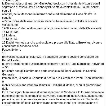
Vaticano, con
la Democrazia cristiana, con Giulio Andreotti, con il presidente Nixon e con il
segretario al tesoro David Kennedy19. Vantava contatti nella Cia, nei servizi
segreti
atlantici, nella Massoneria internazionale ed all’interno di Cosa Nostra. In
seguito
all’abolizione delle esenzioni fiscali di cui beneficiavano in Italia le società
vaticane, nel
1968 Paolo VI decise di monetizzare gli investimenti italiani della Chiesa e di
16 Ivi, p. 136.
17 Ibidem.
18 Ivi, p. 140.
19 David Kennedy, anche ambasciatore presso alla Nato a Bruxelles, divenne
consulente di Sindona nella
Fasco, Ibidem.
13
reinvestire capitali all’estero20. Il banchiere divenne socio e consigliere del
Papa21 e del
nuovo presidente dell’Ufficio amministrativo dello Ior, Paul Marcinkus, rilevando
al 50
per cento con gli Hambro una parte cospicua dei beni vaticani: la Società
Generale
Immobiliare, la società Condotte d’Acqua e le Ceramiche Pozzi. I beni immobili
e
mobili del Vaticano vennero stimati in 5 miliardi di dollari, di cui 3 amministrati
dallo
Ior. Il monsignor Marcinkus divenne il padrino di Sindona e lo Ior azionista delle
banche sindoniane, le quali conservarono i patrimoni della Chiesa acquisendo
partecipazioni in numerose società domiciliate in paradisi fiscali. Sfruttando
l’extraterritorialità dello Stato vaticano crearono canali per l’esportazione di