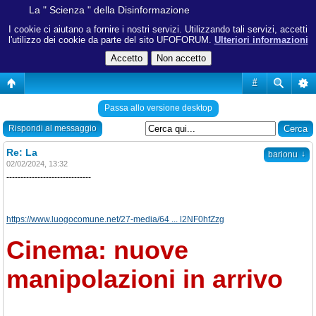
La " Scienza " della Disinformazione
I cookie ci aiutano a fornire i nostri servizi. Utilizzando tali servizi, accetti
l'utilizzo dei cookie da parte del sito UFOFORUM.
Ulteriori informazioni
#
Passa allo versione desktop
Rispondi al messaggio
Re: La
↓
barionu
02/02/2024, 13:32
------------------------------
https://www.luogocomune.net/27-media/64 ... l2NF0hfZzg
Cinema: nuove
manipolazioni in arrivo