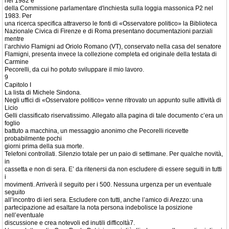
nel 1982 e
della Commissione parlamentare d'inchiesta sulla loggia massonica P2 nel
1983. Per
una ricerca specifica attraverso le fonti di «Osservatore politico» la Biblioteca
Nazionale Civica di Firenze e di Roma presentano documentazioni parziali
mentre
l’archivio Flamigni ad Oriolo Romano (VT), conservato nella casa del senatore
Flamigni, presenta invece la collezione completa ed originale della testata di
Carmine
Pecorelli, da cui ho potuto sviluppare il mio lavoro.
9
Capitolo I
La lista di Michele Sindona.
Negli uffici di «Osservatore politico» venne ritrovato un appunto sulle attività di
Licio
Gelli classificato riservatissimo. Allegato alla pagina di tale documento c’era un
foglio
battuto a macchina, un messaggio anonimo che Pecorelli ricevette
probabilmente pochi
giorni prima della sua morte.
Telefoni controllati. Silenzio totale per un paio di settimane. Per qualche novità,
in
cassetta e non di sera. E’ da ritenersi da non escludere di essere seguiti in tutti
i
movimenti. Arriverà il seguito per i 500. Nessuna urgenza per un eventuale
seguito
all’incontro di ieri sera. Escludere con tutti, anche l’amico di Arezzo: una
partecipazione ad esaltare la nota persona indebolisce la posizione
nell’eventuale
discussione e crea notevoli ed inutili difficoltà7.