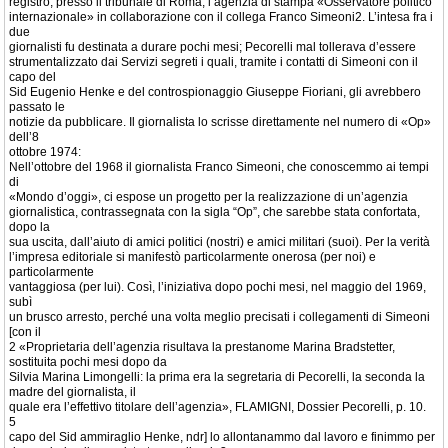
registrò, presso il tribunale di Roma, l’agenzia di stampa «Osservatore politico
internazionale» in collaborazione con il collega Franco Simeoni2. L’intesa fra i
due
giornalisti fu destinata a durare pochi mesi; Pecorelli mal tollerava d’essere
strumentalizzato dai Servizi segreti i quali, tramite i contatti di Simeoni con il
capo del
Sid Eugenio Henke e del controspionaggio Giuseppe Fioriani, gli avrebbero
passato le
notizie da pubblicare. Il giornalista lo scrisse direttamente nel numero di «Op»
dell’8
ottobre 1974:
Nell’ottobre del 1968 il giornalista Franco Simeoni, che conoscemmo ai tempi
di
«Mondo d’oggi», ci espose un progetto per la realizzazione di un’agenzia
giornalistica, contrassegnata con la sigla “Op”, che sarebbe stata confortata,
dopo la
sua uscita, dall’aiuto di amici politici (nostri) e amici militari (suoi). Per la verità
l’impresa editoriale si manifestò particolarmente onerosa (per noi) e
particolarmente
vantaggiosa (per lui). Così, l’iniziativa dopo pochi mesi, nel maggio del 1969,
subì
un brusco arresto, perché una volta meglio precisati i collegamenti di Simeoni
[con il
2 «Proprietaria dell’agenzia risultava la prestanome Marina Bradstetter,
sostituita pochi mesi dopo da
Silvia Marina Limongelli: la prima era la segretaria di Pecorelli, la seconda la
madre del giornalista, il
quale era l’effettivo titolare dell’agenzia», FLAMIGNI, Dossier Pecorelli, p. 10.
5
capo del Sid ammiraglio Henke, ndr] lo allontanammo dal lavoro e finimmo per