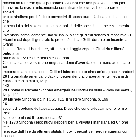
radicati da renderlo quasi paranoico. Gli dissi che non potevo aiutarlo [per
finanziare la rivista anticomunista per militari che curava] con denaro delle
società
che controllavo perché i loro preventivi di spesa erano fatti da altri. Lui disse
che
sapeva tutto dei sistemi di tripla contabilità delle società italiane e si lamentò
che
inventassi semplicemente una scusa. Alla fine gli diedi denaro di tasca mia30.
Alcuni mesi dopo il generale lo presentò a Licio Gelli, durante un incontro al
Grand
Hotel di Roma. Il banchiere, affiliato alla Loggia coperta Giustizia e libertà,
entrò a far
parte della P2 l’estate dello stesso anno.
Cominciò la conversazione ringraziandomi d’aver dato una mano ad un caro
ed
importante amico massone. Gelli mi intrattenne per circa un’ora, raccontandomi
28 Il giornalista americano Jack L. Begon denunciò apertamente i legami di
Sindona con la mafia, Ivi, p.
143.
29 Il nome di Michele Sindona emergerà nell’inchiesta sulla «Rosa dei venti»,
Ivi, p. 144.
30 Michele Sindona cit. in TOSCHES, Il mistero Sindona, p. 199.
16
scopi ed ideologie della sua Loggia. Disse che condivideva in pieno le mie
idee
sull’economia ed il libero mercato31.
Nel 1973 Sindona cercò nuovi depositi per la Privata Finanziaria ed Unione
che
ricevette dall’Iri e da altri enti statali. I nuovi depositi vennero remunerati con
tassi di