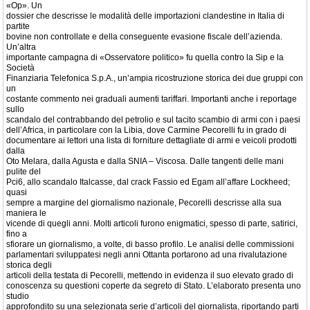
«Op». Un
dossier che descrisse le modalità delle importazioni clandestine in Italia di
partite
bovine non controllate e della conseguente evasione fiscale dell’azienda.
Un’altra
importante campagna di «Osservatore politico» fu quella contro la Sip e la
Società
Finanziaria Telefonica S.p.A., un’ampia ricostruzione storica dei due gruppi con
un
costante commento nei graduali aumenti tariffari. Importanti anche i reportage
sullo
scandalo del contrabbando del petrolio e sul tacito scambio di armi con i paesi
dell’Africa, in particolare con la Libia, dove Carmine Pecorelli fu in grado di
documentare ai lettori una lista di forniture dettagliate di armi e veicoli prodotti
dalla
Oto Melara, dalla Agusta e dalla SNIA – Viscosa. Dalle tangenti delle mani
pulite del
Pci6, allo scandalo Italcasse, dal crack Fassio ed Egam all’affare Lockheed;
quasi
sempre a margine del giornalismo nazionale, Pecorelli descrisse alla sua
maniera le
vicende di quegli anni. Molti articoli furono enigmatici, spesso di parte, satirici,
fino a
sfiorare un giornalismo, a volte, di basso profilo. Le analisi delle commissioni
parlamentari sviluppatesi negli anni Ottanta portarono ad una rivalutazione
storica degli
articoli della testata di Pecorelli, mettendo in evidenza il suo elevato grado di
conoscenza su questioni coperte da segreto di Stato. L’elaborato presenta uno
studio
approfondito su una selezionata serie d’articoli del giornalista, riportando parti