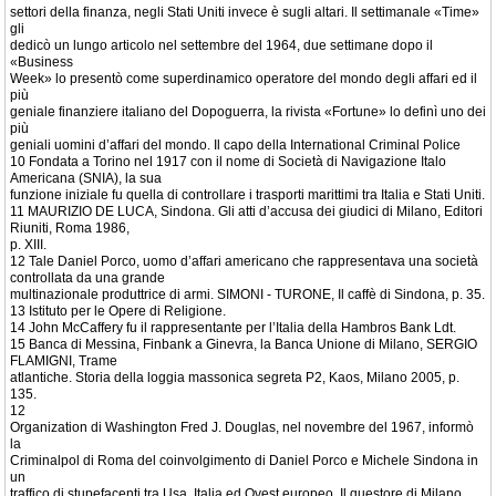
settori della finanza, negli Stati Uniti invece è sugli altari. Il settimanale «Time»
gli
dedicò un lungo articolo nel settembre del 1964, due settimane dopo il
«Business
Week» lo presentò come superdinamico operatore del mondo degli affari ed il
più
geniale finanziere italiano del Dopoguerra, la rivista «Fortune» lo definì uno dei
più
geniali uomini d’affari del mondo. Il capo della International Criminal Police
10 Fondata a Torino nel 1917 con il nome di Società di Navigazione Italo
Americana (SNIA), la sua
funzione iniziale fu quella di controllare i trasporti marittimi tra Italia e Stati Uniti.
11 MAURIZIO DE LUCA, Sindona. Gli atti d’accusa dei giudici di Milano, Editori
Riuniti, Roma 1986,
p. XIII.
12 Tale Daniel Porco, uomo d’affari americano che rappresentava una società
controllata da una grande
multinazionale produttrice di armi. SIMONI - TURONE, Il caffè di Sindona, p. 35.
13 Istituto per le Opere di Religione.
14 John McCaffery fu il rappresentante per l’Italia della Hambros Bank Ldt.
15 Banca di Messina, Finbank a Ginevra, la Banca Unione di Milano, SERGIO
FLAMIGNI, Trame
atlantiche. Storia della loggia massonica segreta P2, Kaos, Milano 2005, p.
135.
12
Organization di Washington Fred J. Douglas, nel novembre del 1967, informò
la
Criminalpol di Roma del coinvolgimento di Daniel Porco e Michele Sindona in
un
traffico di stupefacenti tra Usa, Italia ed Ovest europeo. Il questore di Milano