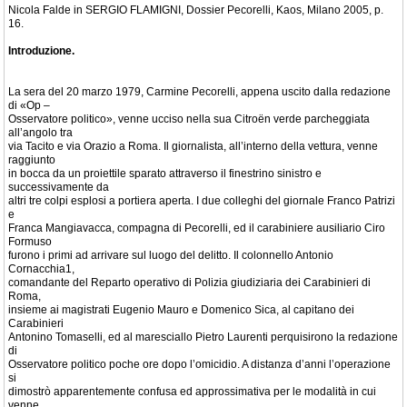
Nicola Falde in SERGIO FLAMIGNI, Dossier Pecorelli, Kaos, Milano 2005, p.
16.
Introduzione.
La sera del 20 marzo 1979, Carmine Pecorelli, appena uscito dalla redazione
di «Op –
Osservatore politico», venne ucciso nella sua Citroën verde parcheggiata
all’angolo tra
via Tacito e via Orazio a Roma. Il giornalista, all’interno della vettura, venne
raggiunto
in bocca da un proiettile sparato attraverso il finestrino sinistro e
successivamente da
altri tre colpi esplosi a portiera aperta. I due colleghi del giornale Franco Patrizi
e
Franca Mangiavacca, compagna di Pecorelli, ed il carabiniere ausiliario Ciro
Formuso
furono i primi ad arrivare sul luogo del delitto. Il colonnello Antonio
Cornacchia1,
comandante del Reparto operativo di Polizia giudiziaria dei Carabinieri di
Roma,
insieme ai magistrati Eugenio Mauro e Domenico Sica, al capitano dei
Carabinieri
Antonino Tomaselli, ed al maresciallo Pietro Laurenti perquisirono la redazione
di
Osservatore politico poche ore dopo l’omicidio. A distanza d’anni l’operazione
si
dimostrò apparentemente confusa ed approssimativa per le modalità in cui
venne