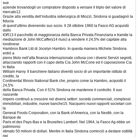
sue
aziende trovandogli un compratore disposto a versare il triplo del valore di
mercato12.
Grazie alla vendita dell’industria siderurgica di Miozzi, Sindona si guadagnò la
fiducia
di quest’ultimo divenendo suo socio. Il 28 ottobre 1960 la Fasco AG acquistò
dallo
IOR13 il pacchetto di maggioranza della Banca Privata Finanziaria e tramite la
mediazione di John McCaffery14 riuscì a vendere il 24,5% del capitale alla
londinese
Hambros Bank Ltd di Jocelyn Hambro. In questa maniera Michele Sindona
entrò a
pieno titolo nell’alta finanza internazionale collusa con i diversi Servizi segreti,
allacciando rapporti con il capo della Cia John McCone ed il caposezione Cia
in Italia
William Harvy. Il banchiere italiano diventò socio di un importante istituto di
credito, la
Continental Illinois National Bank che, proprio come la Hambro, acquistò il
24,5%
della Banca Privata. Con il 51% Sindona ne mantenne il controllo. Il suo
nascente
impero continuò a crescere nei diversi settori: società commerciali, complessi
immobiliari, industrie, nuove banche15. Nacquero nuovi rapporti societari con
la
General Foods Corporation, con la Bank of America, con la Nestlè, con la
Banque de
Paris et des Pays-Bas e la Bruxelles Lambert. Nel 1964, la Fasco Ag ebbe un
patrimonio
stimato 50 milioni di dollari. Mentre in Italia Sindona cominciò a destare ostilità
nei