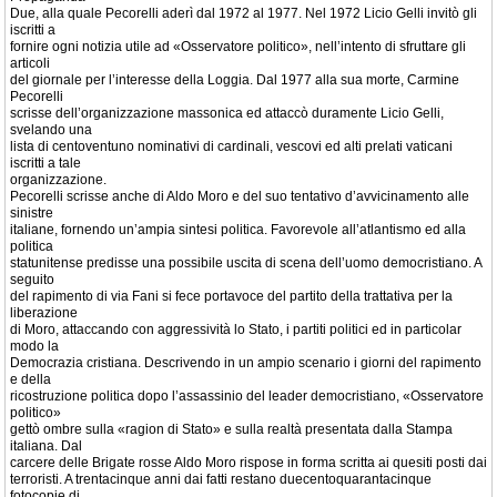
Due, alla quale Pecorelli aderì dal 1972 al 1977. Nel 1972 Licio Gelli invitò gli
iscritti a
fornire ogni notizia utile ad «Osservatore politico», nell’intento di sfruttare gli
articoli
del giornale per l’interesse della Loggia. Dal 1977 alla sua morte, Carmine
Pecorelli
scrisse dell’organizzazione massonica ed attaccò duramente Licio Gelli,
svelando una
lista di centoventuno nominativi di cardinali, vescovi ed alti prelati vaticani
iscritti a tale
organizzazione.
Pecorelli scrisse anche di Aldo Moro e del suo tentativo d’avvicinamento alle
sinistre
italiane, fornendo un’ampia sintesi politica. Favorevole all’atlantismo ed alla
politica
statunitense predisse una possibile uscita di scena dell’uomo democristiano. A
seguito
del rapimento di via Fani si fece portavoce del partito della trattativa per la
liberazione
di Moro, attaccando con aggressività lo Stato, i partiti politici ed in particolar
modo la
Democrazia cristiana. Descrivendo in un ampio scenario i giorni del rapimento
e della
ricostruzione politica dopo l’assassinio del leader democristiano, «Osservatore
politico»
gettò ombre sulla «ragion di Stato» e sulla realtà presentata dalla Stampa
italiana. Dal
carcere delle Brigate rosse Aldo Moro rispose in forma scritta ai quesiti posti dai
terroristi. A trentacinque anni dai fatti restano duecentoquarantacinque
fotocopie di