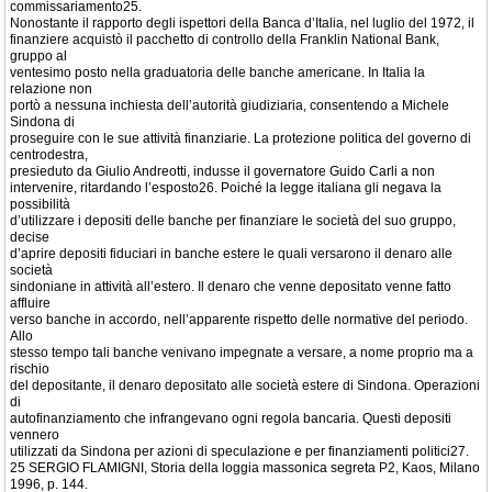
commissariamento25.
Nonostante il rapporto degli ispettori della Banca d’Italia, nel luglio del 1972, il
finanziere acquistò il pacchetto di controllo della Franklin National Bank,
gruppo al
ventesimo posto nella graduatoria delle banche americane. In Italia la
relazione non
portò a nessuna inchiesta dell’autorità giudiziaria, consentendo a Michele
Sindona di
proseguire con le sue attività finanziarie. La protezione politica del governo di
centrodestra,
presieduto da Giulio Andreotti, indusse il governatore Guido Carli a non
intervenire, ritardando l’esposto26. Poiché la legge italiana gli negava la
possibilità
d’utilizzare i depositi delle banche per finanziare le società del suo gruppo,
decise
d’aprire depositi fiduciari in banche estere le quali versarono il denaro alle
società
sindoniane in attività all’estero. Il denaro che venne depositato venne fatto
affluire
verso banche in accordo, nell’apparente rispetto delle normative del periodo.
Allo
stesso tempo tali banche venivano impegnate a versare, a nome proprio ma a
rischio
del depositante, il denaro depositato alle società estere di Sindona. Operazioni
di
autofinanziamento che infrangevano ogni regola bancaria. Questi depositi
vennero
utilizzati da Sindona per azioni di speculazione e per finanziamenti politici27.
25 SERGIO FLAMIGNI, Storia della loggia massonica segreta P2, Kaos, Milano
1996, p. 144.