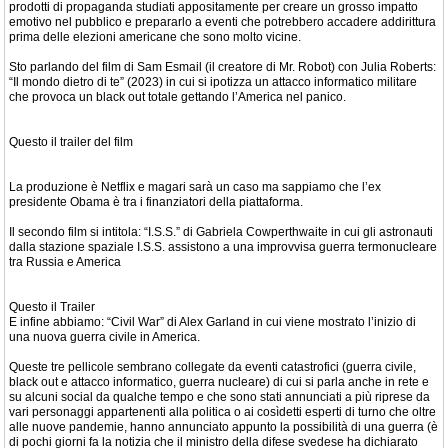
prodotti di propaganda studiati appositamente per creare un grosso impatto
emotivo nel pubblico e prepararlo a eventi che potrebbero accadere addirittura
prima delle elezioni americane che sono molto vicine.
Sto parlando del film di Sam Esmail (il creatore di Mr. Robot) con Julia Roberts:
“Il mondo dietro di te” (2023) in cui si ipotizza un attacco informatico militare
che provoca un black out totale gettando l’America nel panico.
Questo il trailer del film
La produzione è Netflix e magari sarà un caso ma sappiamo che l’ex
presidente Obama è tra i finanziatori della piattaforma.
Il secondo film si intitola: “I.S.S.” di Gabriela Cowperthwaite in cui gli astronauti
dalla stazione spaziale I.S.S. assistono a una improvvisa guerra termonucleare
tra Russia e America
Questo il Trailer
E infine abbiamo: “Civil War” di Alex Garland in cui viene mostrato l’inizio di
una nuova guerra civile in America.
Queste tre pellicole sembrano collegate da eventi catastrofici (guerra civile,
black out e attacco informatico, guerra nucleare) di cui si parla anche in rete e
su alcuni social da qualche tempo e che sono stati annunciati a più riprese da
vari personaggi appartenenti alla politica o ai cosìdetti esperti di turno che oltre
alle nuove pandemie, hanno annunciato appunto la possibilità di una guerra (è
di pochi giorni fa la notizia che il ministro della difese svedese ha dichiarato