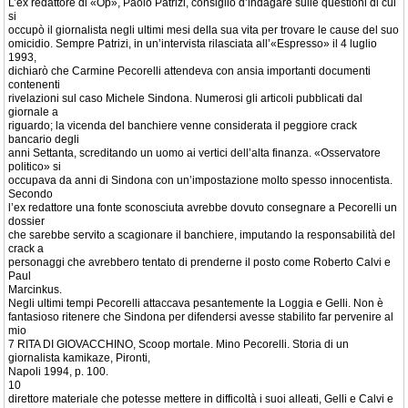
L’ex redattore di «Op», Paolo Patrizi, consigliò d’indagare sulle questioni di cui
si
occupò il giornalista negli ultimi mesi della sua vita per trovare le cause del suo
omicidio. Sempre Patrizi, in un’intervista rilasciata all’«Espresso» il 4 luglio
1993,
dichiarò che Carmine Pecorelli attendeva con ansia importanti documenti
contenenti
rivelazioni sul caso Michele Sindona. Numerosi gli articoli pubblicati dal
giornale a
riguardo; la vicenda del banchiere venne considerata il peggiore crack
bancario degli
anni Settanta, screditando un uomo ai vertici dell’alta finanza. «Osservatore
politico» si
occupava da anni di Sindona con un’impostazione molto spesso innocentista.
Secondo
l’ex redattore una fonte sconosciuta avrebbe dovuto consegnare a Pecorelli un
dossier
che sarebbe servito a scagionare il banchiere, imputando la responsabilità del
crack a
personaggi che avrebbero tentato di prenderne il posto come Roberto Calvi e
Paul
Marcinkus.
Negli ultimi tempi Pecorelli attaccava pesantemente la Loggia e Gelli. Non è
fantasioso ritenere che Sindona per difendersi avesse stabilito far pervenire al
mio
7 RITA DI GIOVACCHINO, Scoop mortale. Mino Pecorelli. Storia di un
giornalista kamikaze, Pironti,
Napoli 1994, p. 100.
10
direttore materiale che potesse mettere in difficoltà i suoi alleati, Gelli e Calvi e