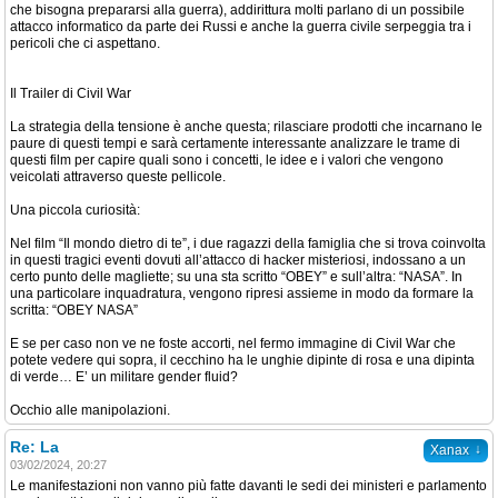
che bisogna prepararsi alla guerra), addirittura molti parlano di un possibile
attacco informatico da parte dei Russi e anche la guerra civile serpeggia tra i
pericoli che ci aspettano.
Il Trailer di Civil War
La strategia della tensione è anche questa; rilasciare prodotti che incarnano le
paure di questi tempi e sarà certamente interessante analizzare le trame di
questi film per capire quali sono i concetti, le idee e i valori che vengono
veicolati attraverso queste pellicole.
Una piccola curiosità:
Nel film “Il mondo dietro di te”, i due ragazzi della famiglia che si trova coinvolta
in questi tragici eventi dovuti all’attacco di hacker misteriosi, indossano a un
certo punto delle magliette; su una sta scritto “OBEY” e sull’altra: “NASA”. In
una particolare inquadratura, vengono ripresi assieme in modo da formare la
scritta: “OBEY NASA”
E se per caso non ve ne foste accorti, nel fermo immagine di Civil War che
potete vedere qui sopra, il cecchino ha le unghie dipinte di rosa e una dipinta
di verde… E’ un militare gender fluid?
Occhio alle manipolazioni.
Re: La
↓
Xanax
03/02/2024, 20:27
Le manifestazioni non vanno più fatte davanti le sedi dei ministeri e parlamento