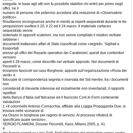
eseguita. In base agli atti non fu possibile stabilire chi entrò per primo negli
uffici, ne il
numero di persone che poterono accedere alla redazione di «Osservatore
politico».
Risultarono incongruenze anche in merito ai reperti sequestrati durante le tre
perquisizioni svoltesi il 20, il 22 ed il 24 marzo. Il materiale cartaceo
sequestrato venne
sistemato in appositi scatoloni, ma non venne compilato il relativo verbale
sebbene i
documenti trattassero affari di Stato classificati come «segreti». Sigillati e
trasportati
presso gli uffici del Reparto operativo dei Carabinieri, questi due contenitori
vennero
aperti il 29 marzo, come descritto nel verbale apposito. Nei documenti di
Pecorelli si
trovarono fascicoli sul caso Borghese, appunti sull’organizzazione «Rosa dei
venti» e
fotocopie di corrispondenza segreta e riservata del Sid mentre, tra i documenti
non
considerati di rilevante interesse ed inizialmente non inventariati, il rapporto
ispettivo
della Banca d’Italia sull’Italcasse ed il fascicolo Com.In.Form contenente
valutazioni
1 «Il colonnello Antonio Cornacchia, affiliato alla Loggia Propaganda Due, si
trovava nelle vicinanze di
via Orazio in borghese per ragioni di servizio. Al processo rifiuterà di
specificare quale servizio»,
SERGIO FLAMIGNI, Dossier Pecorelli, Kaos, Milano 2005, p. 41.
4