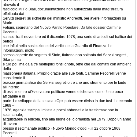
dei Servizi segreti su Licio Gelli. Nell’abitazione del giornalista venne anche
ritrovato il
fascicolo Mi.Fo.Biali, documentazione non autorizzata dalla magistratura
effettuata dai
Servizi segreti su richiesta del ministro Andreotti, per avere informazioni su
Mario
Foligni, segretario del Nuovo Partito Popolare. Da tale dossier Carmine
Pecorelli
scrisse, tra il novembre ed il dicembre 1978, una serie di articoli sul traffico dei
petroli
che influì nella sostituzione dei vertici della Guardia di Finanza. Le
informazioni, molto
spesso coperte da segreto di Stato, fluirono non soltanto dai Servizi segreti,
Sifar prima
e Sid poi, ma da altre molteplici fonti ignote, oltre che dai contatti con ambienti
della
massoneria italiana. Proprio grazie alle sue fonti, Carmine Pecorelli venne
considerato il
braccio giornalistico dei Servizi segreti oltre che uno strumento per le faide
all’interno
di essi, mentre «Osservatore politico» venne etichettato come fonte poco
affidabile e di
parte. Lo sviluppo della testata «Op» può essere diviso in due fasi: il decennio
1968 –
1978, agenzia stampa limitata a pochi abbonati e la trasformazione in
settimanale,
acquistabile in edicola, fino alla morte del giornalista nel 1979. Dopo un anno
di lavoro
presso il settimanale politico «Nuovo Mondo d'oggi», il 22 ottobre 1968
Pecorelli