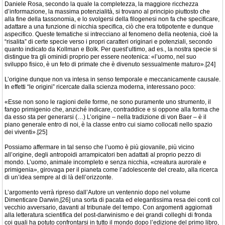
Daniele Rosa, secondo la quale la completezza, la maggiore ricchezza
d’informazione, la massima potenzialità, si trovano al principio piuttosto che
alla fine della tassonomia, e lo svolgersi della filogenesi non fa che specificare,
adattare a una funzione di nicchia specifica, ciò che era totipotente e dunque
aspecifico. Queste tematiche si intrecciano al fenomeno della neotenia, cioè la
“risalita” di certe specie verso i propri caratteri originari e potenziali, secondo
quanto indicato da Kollman e Bolk. Per quest’ultimo, ad es., la nostra specie si
distingue tra gli ominidi proprio per essere neotenica: «l’uomo, nel suo
sviluppo fisico, è un feto di primate che è divenuto sessualmente maturo».[24]
L’origine dunque non va intesa in senso temporale e meccanicamente causale.
In effetti “le origini” ricercate dalla scienza moderna, interessano poco:
«Esse non sono le ragioni delle forme, ne sono puramente uno strumento, il
fango primigenio che, anziché indicare, contraddice e si oppone alla forma che
da esso sta per generarsi (…) L’origine – nella tradizione di von Baer – è il
piano generale entro di noi, è la classe entro cui siamo collocati nello spazio
dei viventi».[25]
Possiamo affermare in tal senso che l’uomo è più giovanile, più vicino
all’origine, degli antropoidi arrampicatori ben adattati al proprio pezzo di
mondo. L’uomo, animale incompleto e senza nicchia, «creatura aurorale e
primigenia», girovaga per il pianeta come l’adolescente del creato, alla ricerca
di un’idea sempre al di là dell’orizzonte.
L’argomento verrà ripreso dall’Autore un ventennio dopo nel volume
Dimenticare Darwin,[26] una sorta di pacata ed elegantissima resa dei conti col
vecchio avversario, davanti al tribunale del tempo. Con argomenti aggiornati
alla letteratura scientifica del post-darwinismo e dei grandi colleghi di fronda
coi quali ha potuto confrontarsi in tutto il mondo dopo l’edizione del primo libro,