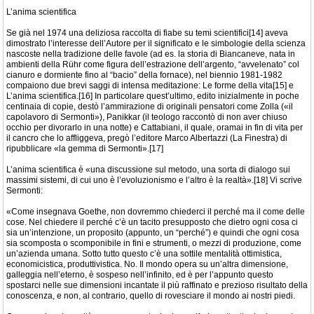
L’anima scientifica
Se già nel 1974 una deliziosa raccolta di fiabe su temi scientifici[14] aveva
dimostrato l’interesse dell’Autore per il significato e le simbologie della scienza
nascoste nella tradizione delle favole (ad es. la storia di Biancaneve, nata in
ambienti della Rühr come figura dell’estrazione dell’argento, “avvelenato” col
cianuro e dormiente fino al “bacio” della fornace), nel biennio 1981-1982
compaiono due brevi saggi di intensa meditazione: Le forme della vita[15] e
L’anima scientifica.[16] In particolare quest’ultimo, edito inizialmente in poche
centinaia di copie, destò l’ammirazione di originali pensatori come Zolla («il
capolavoro di Sermonti»), Panikkar (il teologo raccontò di non aver chiuso
occhio per divorarlo in una notte) e Cattabiani, il quale, oramai in fin di vita per
il cancro che lo affliggeva, pregò l’editore Marco Albertazzi (La Finestra) di
ripubblicare «la gemma di Sermonti».[17]
L’anima scientifica è «una discussione sul metodo, una sorta di dialogo sui
massimi sistemi, di cui uno è l’evoluzionismo e l’altro è la realtà».[18] Vi scrive
Sermonti:
«Come insegnava Goethe, non dovremmo chiederci il perché ma il come delle
cose. Nel chiedere il perché c’è un tacito presupposto che dietro ogni cosa ci
sia un’intenzione, un proposito (appunto, un “perché”) e quindi che ogni cosa
sia scomposta o scomponibile in fini e strumenti, o mezzi di produzione, come
un’azienda umana. Sotto tutto questo c’è una sottile mentalità ottimistica,
economicistica, produttivistica. No. Il mondo opera su un’altra dimensione,
galleggia nell’eterno, è sospeso nell’infinito, ed è per l’appunto questo
spostarci nelle sue dimensioni incantate il più raffinato e prezioso risultato della
conoscenza, e non, al contrario, quello di rovesciare il mondo ai nostri piedi.