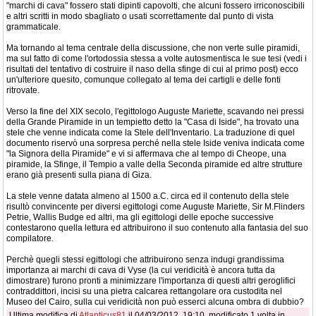
"marchi di cava" fossero stati dipinti capovolti, che alcuni fossero irriconoscibili
e altri scritti in modo sbagliato o usati scorrettamente dal punto di vista
grammaticale.
Ma tornando al tema centrale della discussione, che non verte sulle piramidi,
ma sul fatto di come l'ortodossia stessa a volte autosmentisca le sue tesi (vedi i
risultati del tentativo di costruire il naso della sfinge di cui al primo post) ecco
un'ulteriore quesito, comunque collegato al tema dei cartigli e delle fonti
ritrovate.
Verso la fine del XIX secolo, l'egittologo Auguste Mariette, scavando nei pressi
della Grande Piramide in un tempietto detto la "Casa di Iside", ha trovato una
stele che venne indicata come la Stele dell'Inventario. La traduzione di quel
documento riservò una sorpresa perché nella stele Iside veniva indicata come
"la Signora della Piramide" e vi si affermava che al tempo di Cheope, una
piramide, la Sfinge, il Tempio a valle della Seconda piramide ed altre strutture
erano già presenti sulla piana di Giza.
La stele venne datata almeno al 1500 a.C. circa ed il contenuto della stele
risultò convincente per diversi egittologi come Auguste Mariette, Sir M.Flinders
Petrie, Wallis Budge ed altri, ma gli egittologi delle epoche successive
contestarono quella lettura ed attribuirono il suo contenuto alla fantasia del suo
compilatore.
Perchè quegli stessi egittologi che attribuirono senza indugi grandissima
importanza ai marchi di cava di Vyse (la cui veridicità è ancora tutta da
dimostrare) furono pronti a minimizzare l'importanza di questi altri geroglifici
contraddittori, incisi su una pietra calcarea rettangolare ora custodita nel
Museo del Cairo, sulla cui veridicità non può esserci alcuna ombra di dubbio?
Ultima modifica di
Atlanticus81
il 04/03/2012, 19:10, modificato 1 volta in