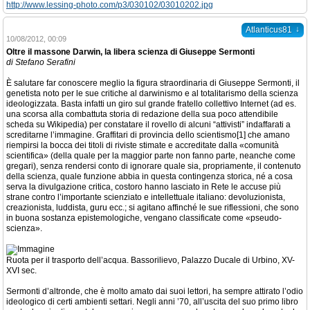
http://www.lessing-photo.com/p3/030102/03010202.jpg
↓
Atlanticus81
10/08/2012, 00:09
Oltre il massone Darwin, la libera scienza di Giuseppe Sermonti
di Stefano Serafini
È salutare far conoscere meglio la figura straordinaria di Giuseppe Sermonti, il
genetista noto per le sue critiche al darwinismo e al totalitarismo della scienza
ideologizzata. Basta infatti un giro sul grande fratello collettivo Internet (ad es.
una scorsa alla combattuta storia di redazione della sua poco attendibile
scheda su Wikipedia) per constatare il rovello di alcuni “attivisti” indaffarati a
screditarne l’immagine. Graffitari di provincia dello scientismo[1] che amano
riempirsi la bocca dei titoli di riviste stimate e accreditate dalla «comunità
scientifica» (della quale per la maggior parte non fanno parte, neanche come
gregari), senza rendersi conto di ignorare quale sia, propriamente, il contenuto
della scienza, quale funzione abbia in questa contingenza storica, né a cosa
serva la divulgazione critica, costoro hanno lasciato in Rete le accuse più
strane contro l’importante scienziato e intellettuale italiano: devoluzionista,
creazionista, luddista, guru ecc.; si agitano affinché le sue riflessioni, che sono
in buona sostanza epistemologiche, vengano classificate come «pseudo-
scienza».
Ruota per il trasporto dell’acqua. Bassorilievo, Palazzo Ducale di Urbino, XV-
XVI sec.
Sermonti d’altronde, che è molto amato dai suoi lettori, ha sempre attirato l’odio
ideologico di certi ambienti settari. Negli anni ’70, all’uscita del suo primo libro