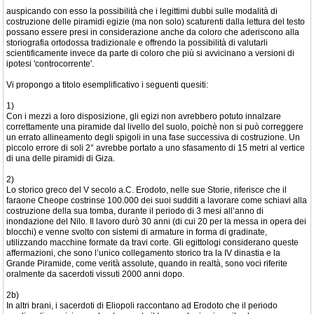
auspicando con esso la possibilità che i legittimi dubbi sulle modalità di
costruzione delle piramidi egizie (ma non solo) scaturenti dalla lettura del testo
possano essere presi in considerazione anche da coloro che aderiscono alla
storiografia ortodossa tradizionale e offrendo la possibilità di valutarli
scientificamente invece da parte di coloro che più si avvicinano a versioni di
ipotesi 'controcorrente'.
Vi propongo a titolo esemplificativo i seguenti quesiti:
1)
Con i mezzi a loro disposizione, gli egizi non avrebbero potuto innalzare
correttamente una piramide dal livello del suolo, poichè non si può correggere
un errato allineamento degli spigoli in una fase successiva di costruzione. Un
piccolo errore di soli 2° avrebbe portato a uno sfasamento di 15 metri al vertice
di una delle piramidi di Giza.
2)
Lo storico greco del V secolo a.C. Erodoto, nelle sue Storie, riferisce che il
faraone Cheope costrinse 100.000 dei suoi sudditi a lavorare come schiavi alla
costruzione della sua tomba, durante il periodo di 3 mesi all’anno di
inondazione del Nilo. Il lavoro durò 30 anni (di cui 20 per la messa in opera dei
blocchi) e venne svolto con sistemi di armature in forma di gradinate,
utilizzando macchine formate da travi corte. Gli egittologi considerano queste
affermazioni, che sono l’unico collegamento storico tra la IV dinastia e la
Grande Piramide, come verità assolute, quando in realtà, sono voci riferite
oralmente da sacerdoti vissuti 2000 anni dopo.
2b)
In altri brani, i sacerdoti di Eliopoli raccontano ad Erodoto che il periodo