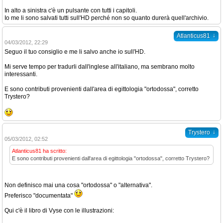
In alto a sinistra c'è un pulsante con tutti i capitoli.
Io me li sono salvati tutti sull'HD perché non so quanto durerà quell'archivio.
↓
Atlanticus81
04/03/2012, 22:29
Seguo il tuo consiglio e me li salvo anche io sull'HD.
Mi serve tempo per tradurli dall'inglese all'italiano, ma sembrano molto
interessanti.
E sono contributi provenienti dall'area di egittologia "ortodossa", corretto
Trystero?
↓
Trystero
05/03/2012, 02:52
Atlanticus81 ha scritto:
E sono contributi provenienti dall'area di egittologia "ortodossa", corretto Trystero?
Non definisco mai una cosa "ortodossa" o "alternativa".
Preferisco "documentata"
Qui c'è il libro di Vyse con le illustrazioni: