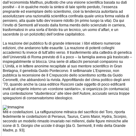
dall’economista Malthus, piuttosto che una visione scientifica basata su dati
positivi – è in qualche modo la sintesi di tale spirito perduto, l’essenza
pregnante ed esemplare dello scientismo, cioè la tendenza autoritaria ad
assolutizzare una razionalità scientifica confinata quale unica forma valida di
pensiero, alla quale tutto dev’essere ridotto (in primo luogo la vita). Da qui
l’invito di Sermonti all’esodo dalla forma mentis dello scienziato in carriera,
trasformatosi in una sorta d’ibrido tra un tecnico, un uomo d’affari, e un
sacerdote (o un poliziotto) dell’ordine capitalistico.
La reazione del pubblico fu di grande interesse: i libri ebbero numerose
edizioni, che andarono tutte esaurite. La reazione di potenti colleghi
accademici fu invece di tutt’altro verso. Il trasferimento alla cattedra di genetica
dell’Università di Roma previsto di lì a poco – la famiglia aveva già traslocato –
inspiegabilmente si blocca. Una serie di attacchi personali compaiono su
L’Unità, e in lettere anonime recapitate al suo mentore scientifico in Gran
Bretagna, il genetista Guido Pontecorvo. Il settimanale L’Espresso, non
pubblica la recensione de Il Crepuscolo dello scientismo scritta da Guido
Ceronetti, che abbandonò la rivista. Approfittando del clima politico degli anni
’70, quando anche la casa editrice Rusconi cade oggetto di poco edificanti
inviti ad erigerle intorno un «cordone sanitario», si organizza (in contumacia)
una contestazione “studentesca” alle idee dell’Autore, accusato senza troppe
spiegazioni di conservatorismo ideologico.
Miti e costellazioni. La raffigurazione mitraica del sacrificio del Toro, riporta
fedelmente le costellazioni di Perseus, Taurus, Canis Maior, Hydra, Scorpio,
secondo un modello rimasto invariato nei millenni, dalle figure minoiche alle
icone di S. Giorgio che uccide il drago [da G. Sermonti, Il mito della Grande
Madre, p. 93].