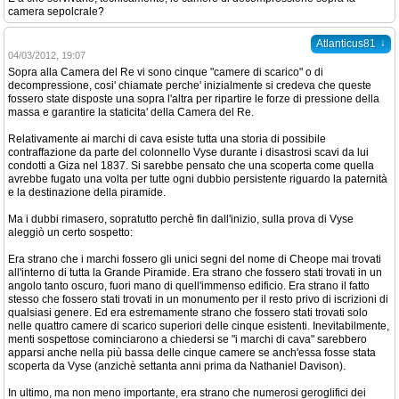
camera sepolcrale?
↓
Atlanticus81
04/03/2012, 19:07
Sopra alla Camera del Re vi sono cinque "camere di scarico" o di
decompressione, cosi' chiamate perche' inizialmente si credeva che queste
fossero state disposte una sopra l'altra per ripartire le forze di pressione della
massa e garantire la staticita' della Camera del Re.
Relativamente ai marchi di cava esiste tutta una storia di possibile
contraffazione da parte del colonnello Vyse durante i disastrosi scavi da lui
condotti a Giza nel 1837. Si sarebbe pensato che una scoperta come quella
avrebbe fugato una volta per tutte ogni dubbio persistente riguardo la paternità
e la destinazione della piramide.
Ma i dubbi rimasero, sopratutto perchè fin dall'inizio, sulla prova di Vyse
aleggiò un certo sospetto:
Era strano che i marchi fossero gli unici segni del nome di Cheope mai trovati
all'interno di tutta la Grande Piramide. Era strano che fossero stati trovati in un
angolo tanto oscuro, fuori mano di quell'immenso edificio. Era strano il fatto
stesso che fossero stati trovati in un monumento per il resto privo di iscrizioni di
qualsiasi genere. Ed era estremamente strano che fossero stati trovati solo
nelle quattro camere di scarico superiori delle cinque esistenti. Inevitabilmente,
menti sospettose cominciarono a chiedersi se "i marchi di cava" sarebbero
apparsi anche nella più bassa delle cinque camere se anch'essa fosse stata
scoperta da Vyse (anzichè settanta anni prima da Nathaniel Davison).
In ultimo, ma non meno importante, era strano che numerosi geroglifici dei