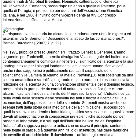
quadriennali di Microbial Breeding. Nominato cattedratico di Genetica
all’Università di Camerino, passa dopo un anno a quella di Palermo, poi a
quella di Perugia; è presidente per due anni dell’Associazione Genetica
Italiana, e nel 1980 è invitato come vicepresidente al XIV Congresso
Internazionale di Genetica, a Mosca.
Corrispondenza millenaria fra alcune lettere indoeuropee (fenicio e greco) ed
asterismi [da G. Sermonti, “Desciende el alfabeto de las constelaciones?”,
Beroso [Barcelona] (2002) 7, p. 29].
Nel 1971 pubblica presso Boringhieri il trattato Genetica Generale. L’anno
seguente, per Zanichelli, l’operetta divulgativa Vita coniugale dei batteri; ma
contemporaneamente comincia a riflettere sul significato della scienza e la sua
inadeguatezza per i bisogni fondamentali dell’essere umano. Scrive così
anche i due saggi critici e politicamente radicali Il crepuscolo dello
scientismo[9] e La mela di Adamo, la mela di Newton,[10] testi sostenuti da una
cultura umanistica e scientifica di grande respiro europeo. In essi contesta la
riduzione della scienza ad una convenzione strumentale per il dominio tecnico,
preorientata in gran parte da cornici di natura extrascientifica (per citarne
alcuni: il capitale, l’industria, il mito del Progresso, la guerra). L’ideale ricerca
della verità della scienza viene stravolta nei fatti e ridotta a ricerca dell’utile
economico, dell’oppressione, e dello sterminio. Sermonti mostra anche con
esempi tratti dalla storia della medicina e della chimica che i successi con i
quali la scienza accademico-industriale giustifica se stessa, sono quasi sempre
dovuti all’appropriazione di conoscenze pre-scientifiche spacciate poi per
prodotti di laboratorio, o a sviluppi dell’industria bellica. Ad es. l’aspirina,
“rubata” alla saggezza popolare antica che ne usava il principio, contenuto
nelle foglie di salice, già duemila anni fa; o gli insetticidi, nati dalle fabbriche
riconvertite di armi chimiche. Il darwinismo – un’ideologia ereditata