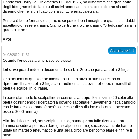
Il professor Barry Fell, in America BC, del 1976, ha dimostrato che gran parte
degli ideogrammi della tribù di nativi americani micmac coincidono sia nel
disegno che nel significato con la scrittura ieratica egizia.
Per ora è bene fermarsi qui, anche se potete ben immaginare quanti altri dubbi
aspettano di essere chiariti. Siamo certi che ciò che chiamo "ortodossia" sarà in
grado di farlo?
A voi
↓
Atlanticus81
04/03/2012, 11:31
Quando l'ortodossia smentisce se stessa.
Ieri stavo guardando un documentario su Nat Geo che parlava della Sfinge.
Uno dei temi di questo documentario fu il tentativo di due ricercatori di
riprodurre il naso della Sfinge con i rudimentali attrezzi dell'epoca: martelli di
pietra e scalpellini di rame.
In particolar modo lo scalpellino si consumava dopo 10 massimo 20 colpi alla
pietra costringendo i ricercatori a doverlo sagomare nuovamente riscaldandolo
con le fornaci a carbone (anch'esse ricostruite sulla base di come dovevano
essere 3000 anni fa)
Alla fine i ricercatori, per scolpire il naso, hanno prima fatto ricorso a una
fiamma ossidrica per riscaldare gli scalpelli di rame, successivamente hanno
usato un martello pneumatico e una sega circolare per completare e rifinire il
naso.