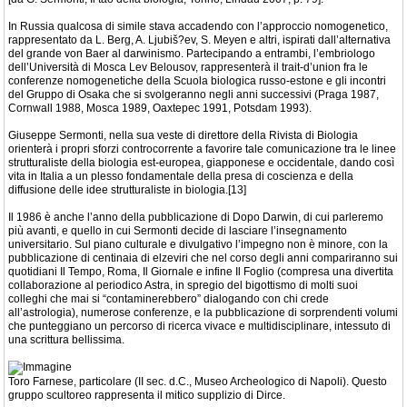
In Russia qualcosa di simile stava accadendo con l’approccio nomogenetico,
rappresentato da L. Berg, A. Ljubiš?ev, S. Meyen e altri, ispirati dall’alternativa
del grande von Baer al darwinismo. Partecipando a entrambi, l’embriologo
dell’Università di Mosca Lev Belousov, rappresenterà il trait-d’union fra le
conferenze nomogenetiche della Scuola biologica russo-estone e gli incontri
del Gruppo di Osaka che si svolgeranno negli anni successivi (Praga 1987,
Cornwall 1988, Mosca 1989, Oaxtepec 1991, Potsdam 1993).
Giuseppe Sermonti, nella sua veste di direttore della Rivista di Biologia
orienterà i propri sforzi controcorrente a favorire tale comunicazione tra le linee
strutturaliste della biologia est-europea, giapponese e occidentale, dando così
vita in Italia a un plesso fondamentale della presa di coscienza e della
diffusione delle idee strutturaliste in biologia.[13]
Il 1986 è anche l’anno della pubblicazione di Dopo Darwin, di cui parleremo
più avanti, e quello in cui Sermonti decide di lasciare l’insegnamento
universitario. Sul piano culturale e divulgativo l’impegno non è minore, con la
pubblicazione di centinaia di elzeviri che nel corso degli anni compariranno sui
quotidiani Il Tempo, Roma, Il Giornale e infine Il Foglio (compresa una divertita
collaborazione al periodico Astra, in spregio del bigottismo di molti suoi
colleghi che mai si “contaminerebbero” dialogando con chi crede
all’astrologia), numerose conferenze, e la pubblicazione di sorprendenti volumi
che punteggiano un percorso di ricerca vivace e multidisciplinare, intessuto di
una scrittura bellissima.
Toro Farnese, particolare (II sec. d.C., Museo Archeologico di Napoli). Questo
gruppo scultoreo rappresenta il mitico supplizio di Dirce.