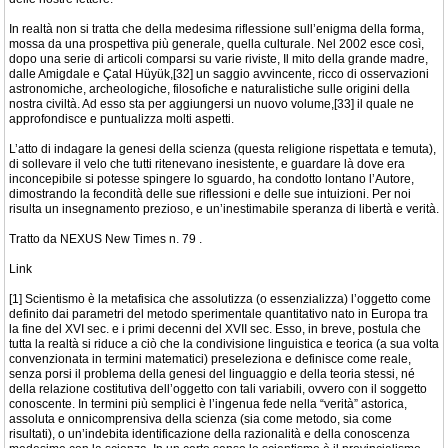
In realtà non si tratta che della medesima riflessione sull’enigma della forma,
mossa da una prospettiva più generale, quella culturale. Nel 2002 esce così,
dopo una serie di articoli comparsi su varie riviste, Il mito della grande madre,
dalle Amigdale e Çatal Hüyük,[32] un saggio avvincente, ricco di osservazioni
astronomiche, archeologiche, filosofiche e naturalistiche sulle origini della
nostra civiltà. Ad esso sta per aggiungersi un nuovo volume,[33] il quale ne
approfondisce e puntualizza molti aspetti.
L’atto di indagare la genesi della scienza (questa religione rispettata e temuta),
di sollevare il velo che tutti ritenevano inesistente, e guardare là dove era
inconcepibile si potesse spingere lo sguardo, ha condotto lontano l’Autore,
dimostrando la fecondità delle sue riflessioni e delle sue intuizioni. Per noi
risulta un insegnamento prezioso, e un’inestimabile speranza di libertà e verità.
Tratto da NEXUS New Times n. 79 .
Link
[1] Scientismo è la metafisica che assolutizza (o essenzializza) l’oggetto come
definito dai parametri del metodo sperimentale quantitativo nato in Europa tra
la fine del XVI sec. e i primi decenni del XVII sec. Esso, in breve, postula che
tutta la realtà si riduce a ciò che la condivisione linguistica e teorica (a sua volta
convenzionata in termini matematici) preseleziona e definisce come reale,
senza porsi il problema della genesi del linguaggio e della teoria stessi, né
della relazione costitutiva dell’oggetto con tali variabili, ovvero con il soggetto
conoscente. In termini più semplici è l’ingenua fede nella “verità” astorica,
assoluta e onnicomprensiva della scienza (sia come metodo, sia come
risultati), o un’indebita identificazione della razionalità e della conoscenza