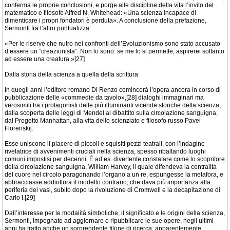
conferma le proprie conclusioni, e porge alle discipline della vita l’invito del
matematico e filosofo Alfred N. Whitehead: «Una scienza incapace di
dimenticare i propri fondatori è perduta». A conclusione della prefazione,
Sermonti fra l’altro puntualizza:
«Per le riserve che nutro nei confronti dell’Evoluzionismo sono stato accusato
d’essere un “creazionista”. Non lo sono: se me lo si permette, aspirerei soltanto
ad essere una creatura.»[27]
Dalla storia della scienza a quella della scrittura
In quegli anni l’editore romano Di Renzo comincerà l’opera ancora in corso di
pubblicazione delle «commedie da tavolo»,[28] dialoghi immaginari ma
verosimili tra i protagonisti delle più illuminanti vicende storiche della scienza,
dalla scoperta delle leggi di Mendel al dibattito sulla circolazione sanguigna,
dal Progetto Manhattan, alla vita dello scienziato e filosofo russo Pavel
Florenskij.
Esse uniscono il piacere di piccoli e squisiti pezzi teatrali, con l’indagine
rivelatrice di avvenimenti cruciali nella scienza, spesso ribaltando luoghi
comuni impostisi per decenni. È ad es. divertente constatare come lo scopritore
della circolazione sanguigna, William Harvey, il quale difendeva la centralità
del cuore nel circolo paragonando l’organo a un re, espungesse la metafora, e
abbracciasse addirittura il modello contrario, che dava più importanza alla
periferia dei vasi, subito dopo la rivoluzione di Cromwell e la decapitazione di
Carlo I.[29]
Dall’interesse per le modalità simboliche, il significato e le origini della scienza,
Sermonti, impegnato ad aggiornare e ripubblicare le sue opere, negli ultimi
anni ha tratto anche un sorprendente filone di ricerca, apparentemente