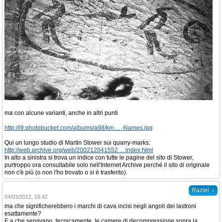
ma con alcune varianti, anche in altri punti
http://i9.photobucket.com/albums/a98/km ... -Names.jpg
Qui un lungo studio di Martin Stower sui quarry-marks:
http://web.archive.org/web/200212041552 ... index.html
In alto a sinistra si trova un indice con tutte le pagine del sito di Stower,
purtroppo ora consultabile solo nell'Internet Archive perché il sito di originale
non c'è più (o non l'ho trovato o si è trasferito).
↓
Raziel
04/03/2012, 18:42
ma che significherebbero i marchi di cava incisi negli angoli dei lastroni
esattamente?
E a che servivano, tecnicamente, le camere di decompressione sopra la