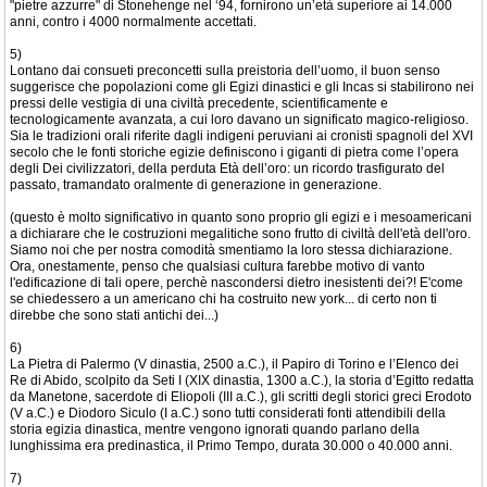
"pietre azzurre" di Stonehenge nel ‘94, fornirono un’età superiore ai 14.000
anni, contro i 4000 normalmente accettati.
5)
Lontano dai consueti preconcetti sulla preistoria dell’uomo, il buon senso
suggerisce che popolazioni come gli Egizi dinastici e gli Incas si stabilirono nei
pressi delle vestigia di una civiltà precedente, scientificamente e
tecnologicamente avanzata, a cui loro davano un significato magico-religioso.
Sia le tradizioni orali riferite dagli indigeni peruviani ai cronisti spagnoli del XVI
secolo che le fonti storiche egizie definiscono i giganti di pietra come l’opera
degli Dei civilizzatori, della perduta Età dell’oro: un ricordo trasfigurato del
passato, tramandato oralmente di generazione in generazione.
(questo è molto significativo in quanto sono proprio gli egizi e i mesoamericani
a dichiarare che le costruzioni megalitiche sono frutto di civiltà dell'età dell'oro.
Siamo noi che per nostra comodità smentiamo la loro stessa dichiarazione.
Ora, onestamente, penso che qualsiasi cultura farebbe motivo di vanto
l'edificazione di tali opere, perchè nascondersi dietro inesistenti dei?! E'come
se chiedessero a un americano chi ha costruito new york... di certo non ti
direbbe che sono stati antichi dei...)
6)
La Pietra di Palermo (V dinastia, 2500 a.C.), il Papiro di Torino e l’Elenco dei
Re di Abido, scolpito da Seti I (XIX dinastia, 1300 a.C.), la storia d’Egitto redatta
da Manetone, sacerdote di Eliopoli (III a.C.), gli scritti degli storici greci Erodoto
(V a.C.) e Diodoro Siculo (I a.C.) sono tutti considerati fonti attendibili della
storia egizia dinastica, mentre vengono ignorati quando parlano della
lunghissima era predinastica, il Primo Tempo, durata 30.000 o 40.000 anni.
7)