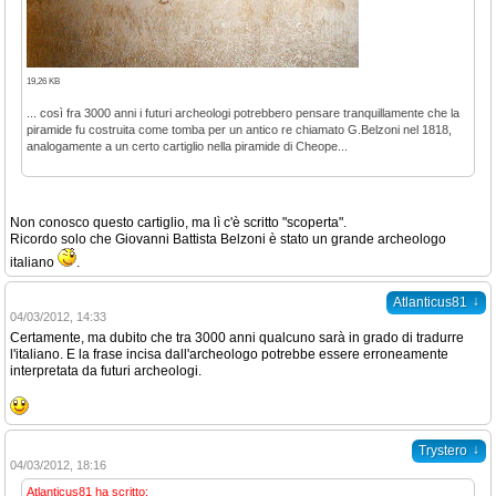
19,26 KB
... così fra 3000 anni i futuri archeologi potrebbero pensare tranquillamente che la
piramide fu costruita come tomba per un antico re chiamato G.Belzoni nel 1818,
analogamente a un certo cartiglio nella piramide di Cheope...
Non conosco questo cartiglio, ma lì c'è scritto "scoperta".
Ricordo solo che Giovanni Battista Belzoni è stato un grande archeologo
italiano
.
↓
Atlanticus81
04/03/2012, 14:33
Certamente, ma dubito che tra 3000 anni qualcuno sarà in grado di tradurre
l'italiano. E la frase incisa dall'archeologo potrebbe essere erroneamente
interpretata da futuri archeologi.
↓
Trystero
04/03/2012, 18:16
Atlanticus81 ha scritto: