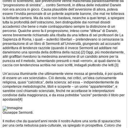
contro lo scientismo, tale prevenzione venne mascherata paradossalmente da
“progressismo di sinistra”… contro Sermonti, in difesa delle industrie! Darwin
non era ancora in gioco. Causa plausibile dell’avversione di allora, poteva
essere l’invidia personale di un potente aspirante barone, che mal ne tollerava
la brillante carriera. Ma da sola non bastava, neanche a quei tempi, a spiegare
tutta la profondità dell’ostracismo, ben distinguibile dai normali dissidi
accademici che bene o male contrappuntano sempre la distinzione di un
percorso. Qualche anno fa il progressismo, inteso come “difesa” di Darwin,
venne brevemente richiamato alla ribalta da una lettera di sei professori de La
Sapienza di Roma, i quali – autentici libertari – pretendevano si censurasse la
presentazione di un libro di Sermonti all’Università, giungendo ad accusarlo
addirittura di tendenze razziste (quando è invece Sermonti ad additare nel
darwinismo una sponda della dottrina della razza).[2] Oggi, più modestamente,
altri graffitari rivestono la medesima avversione di un candido amore per la
purezza ed il metodo, lamentando presunti o reali «errori», ai quali danno la
caccia con tendenziosa acribia nei suoi scritti, indagati piuttosto che letti.[3]
Un’accusa illuminante che ultimamente viene mossa al genetista, è poi quella
di essere un «ex scienziato». Ciò denota, nei critici, un’idea curiosamente
religiosa, quasi “calcistica”, della scienza: ad essa – indipendentemente da
competenze metodologiche, titoli e scoperte – un uomo “apparterrebbe”, e
sarebbe così chiamato scienziato, finché ne accettasse le interpretazioni
condivise dalla maggioranza, e da essa potrebbe “uscire” perdendo il titolo per
apostasia![4]
Giuseppe Sermonti.
Il motivo che da quarant’anni rende il nostro Autore una sorta di spauracchio
per una certa nebulosa para-culturale, va spiegato in prospettiva. Coloro che