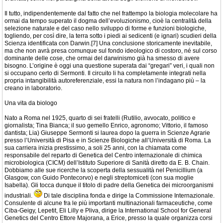
Il tutto, indipendentemente dal fatto che nel frattempo la biologia molecolare ha
ormai da tempo superato il dogma dell’evoluzionismo, cioè la centralità della
selezione naturale e del caso nello sviluppo di forme e funzioni biologiche,
togliendo, per così dire, la terra sotto i piedi ai sedicenti (e ignari) scudieri della
Scienza identificata con Darwin.[7] Una conclusione storicamente inevitabile,
ma che non avrà presa comunque sul fondo ideologico di costoro, né sul corso
dominante delle cose, che ormai del darwinismo già ha smesso di avere
bisogno. L’origine è oggi una questione superata dai “gregari” veri, i quali non
si occupano certo di Sermonti. Il circuito li ha completamente integrati nella
propria intangibilità autoreferenziale, essi la natura non l’indagano più – la
creano in laboratorio.
Una vita da biologo
Nato a Roma nel 1925, quarto di sei fratelli (Rutilio, avvocato, politico e
giornalista; Tina Bianca; il suo gemello Enrico, agronomo; Vittorio, il famoso
dantista; Lia) Giuseppe Sermonti si laurea dopo la guerra in Scienze Agrarie
presso l’Università di Pisa e in Scienze Biologiche all’Università di Roma. La
sua carriera inizia prestissimo, a soli 25 anni, con la chiamata come
responsabile del reparto di Genetica del Centro internazionale di chimica
microbiologica (CICM) dell’Istituto Superiore di Sanità diretto da E. B. Chain.
Dobbiamo alle sue ricerche la scoperta della sessualità nel Penicillium (a
Glasgow, con Guido Pontecorvo) e negli streptomiceti (con sua moglie
Isabella). Gli tocca dunque il titolo di padre della Genetica dei microorganismi
industriali.
Di tale disciplina fonda e dirige la Commissione Internazionale.
Consulente di alcune fra le più importanti multinazionali farmaceutiche, come
Ciba-Geigy, Lepetit, Eli Lilly e Pliva, dirige la International School for General
Genetics del Centro Ettore Majorana, a Erice, presso la quale organizza corsi