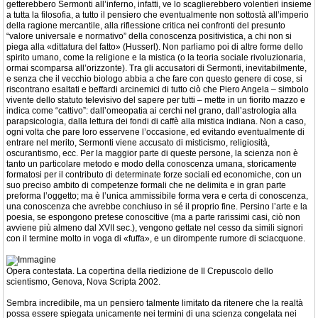
getterebbero Sermonti all’inferno, infatti, ve lo scaglierebbero volentieri insieme
a tutta la filosofia, a tutto il pensiero che eventualmente non sottostà all’imperio
della ragione mercantile, alla riflessione critica nei confronti del presunto
“valore universale e normativo” della conoscenza positivistica, a chi non si
piega alla «dittatura del fatto» (Husserl). Non parliamo poi di altre forme dello
spirito umano, come la religione e la mistica (o la teoria sociale rivoluzionaria,
ormai scomparsa all’orizzonte). Tra gli accusatori di Sermonti, inevitabilmente,
e senza che il vecchio biologo abbia a che fare con questo genere di cose, si
riscontrano esaltati e beffardi arcinemici di tutto ciò che Piero Angela – simbolo
vivente dello statuto televisivo del sapere per tutti – mette in un fiorito mazzo e
indica come “cattivo”: dall’omeopatia ai cerchi nel grano, dall’astrologia alla
parapsicologia, dalla lettura dei fondi di caffè alla mistica indiana. Non a caso,
ogni volta che pare loro esservene l’occasione, ed evitando eventualmente di
entrare nel merito, Sermonti viene accusato di misticismo, religiosità,
oscurantismo, ecc. Per la maggior parte di queste persone, la scienza non è
tanto un particolare metodo e modo della conoscenza umana, storicamente
formatosi per il contributo di determinate forze sociali ed economiche, con un
suo preciso ambito di competenze formali che ne delimita e in gran parte
preforma l’oggetto; ma è l’unica ammissibile forma vera e certa di conoscenza,
una conoscenza che avrebbe conchiuso in sé il proprio fine. Persino l’arte e la
poesia, se espongono pretese conoscitive (ma a parte rarissimi casi, ciò non
avviene più almeno dal XVII sec.), vengono gettate nel cesso da simili signori
con il termine molto in voga di «fuffa», e un dirompente rumore di sciacquone.
Opera contestata. La copertina della riedizione de Il Crepuscolo dello
scientismo, Genova, Nova Scripta 2002.
Sembra incredibile, ma un pensiero talmente limitato da ritenere che la realtà
possa essere spiegata unicamente nei termini di una scienza congelata nei