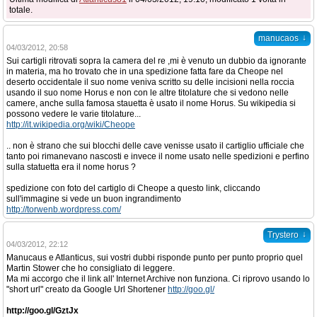
totale.
↓
manucaos
04/03/2012, 20:58
Sui cartigli ritrovati sopra la camera del re ,mi è venuto un dubbio da ignorante
in materia, ma ho trovato che in una spedizione fatta fare da Cheope nel
deserto occidentale il suo nome veniva scritto su delle incisioni nella roccia
usando il suo nome Horus e non con le altre titolature che si vedono nelle
camere, anche sulla famosa stauetta è usato il nome Horus. Su wikipedia si
possono vedere le varie titolature...
http://it.wikipedia.org/wiki/Cheope
.. non è strano che sui blocchi delle cave venisse usato il cartiglio ufficiale che
tanto poi rimanevano nascosti e invece il nome usato nelle spedizioni e perfino
sulla statuetta era il nome horus ?
spedizione con foto del cartiglo di Cheope a questo link, cliccando
sull'immagine si vede un buon ingrandimento
http://torwenb.wordpress.com/
↓
Trystero
04/03/2012, 22:12
Manucaus e Atlanticus, sui vostri dubbi risponde punto per punto proprio quel
Martin Stower che ho consigliato di leggere.
Ma mi accorgo che il link all' Internet Archive non funziona. Ci riprovo usando lo
"short url" creato da Google Url Shortener
http://goo.gl/
http://goo.gl/GztJx