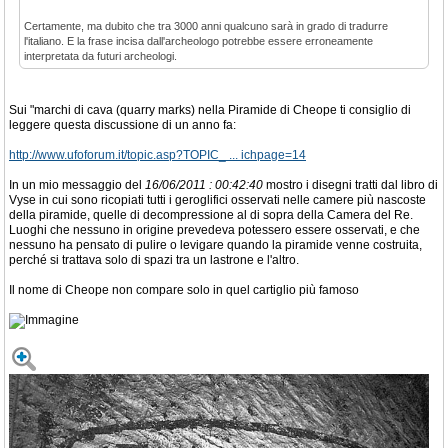
Certamente, ma dubito che tra 3000 anni qualcuno sarà in grado di tradurre
l'italiano. E la frase incisa dall'archeologo potrebbe essere erroneamente
interpretata da futuri archeologi.
Sui "marchi di cava (quarry marks) nella Piramide di Cheope ti consiglio di
leggere questa discussione di un anno fa:
http://www.ufoforum.it/topic.asp?TOPIC_ ... ichpage=14
In un mio messaggio del
16/06/2011 : 00:42:40
mostro i disegni tratti dal libro di
Vyse in cui sono ricopiati tutti i geroglifici osservati nelle camere più nascoste
della piramide, quelle di decompressione al di sopra della Camera del Re.
Luoghi che nessuno in origine prevedeva potessero essere osservati, e che
nessuno ha pensato di pulire o levigare quando la piramide venne costruita,
perché si trattava solo di spazi tra un lastrone e l'altro.
Il nome di Cheope non compare solo in quel cartiglio più famoso