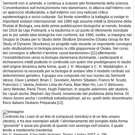
Sermonti non si arrende, e continua a scavare alle fondamenta della scienza.
Concentrandosi sull’evoluzionismo neo-darwiniano, lo attacca dall’interno con
un approccio strutturalista, e dall’esterno con una radicale critica
epistemologica e socio-culturale. Sul fronte scientifico la battaglia si svolge in
importanti sodalizi internazionali: dal 1980 egli assume infatti la direzione della
Rivista di Biologia, una delle prime pubblicazioni biologiche al mondo, fondata
nel 1919 da Ugo Polimanti, e la trasforma in un punto di riferimento mondiale
per le più valide idee biologiche non conformi; dal 1986, inoltre, si impegna nel
Gruppo di Osaka per lo Studio delle Strutture Dinamiche (Osaka Group for the
Study of Dynamic Structures) un progetto nato durante un importante convegno
sullo strutturalismo in biologia presso la città giapponese di Osaka. Nel corso
del convegno si affermò il termine «post-darwinismo»:[11] affermando
l’insoddisfazione verso la biologia darwiniana dominante, i partecipanti si
dichiararono infatti piuttosto in continuità con autori che prediligevano lo studio
dell’origine dinamica della forma, quali J. H. Woodger e C. H. Waddington, e
dichiararono la necessità per la biologia di andare oltre il modello centrato sul
determinismo genetico. Il gruppo era composto nel suo nucleo da Sermonti
stesso, Dave Lambert, Brian C. Goodwin, Atuhiro Sibatani, Franco M. Scudo,
Francisco J. Varela, Antonio Lima-de-Faria, Mae-Wan Ho, Lev V. Belousov,
Jerry Webster, René Thom, Hugh Paterson. In seguito aderirono altri studiosi,
tra i quali anche Stephen Jay Gould, innamorato del problema della forma. Di
rilievo furono anche i contributi extradisciplinari, ad es. quelli dello straordinario
fisico italiano Giuliano Preparata.[12]
Confronto tra i crani di un feto di scimpanzé (sinistra) e di un feto umano
(destra), e tra due esemplari adulti: l’allontanamento del pongide dalla forma
“giovanile” è assai più grande di quanto non avvenga nell’umano, il quale
tende a mantenerla (neotenia)
[da G. Sermonti, Il tao della biologia, Torino, Lindau 2007, p. 79].