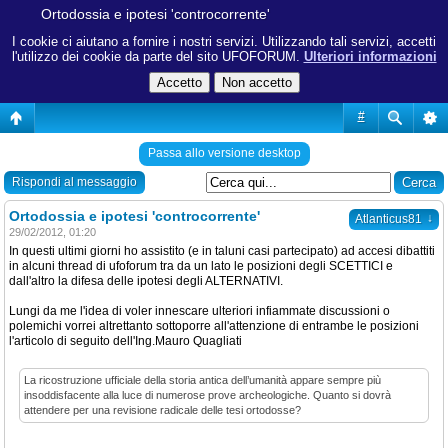
Ortodossia e ipotesi 'controcorrente'
I cookie ci aiutano a fornire i nostri servizi. Utilizzando tali servizi, accetti
l'utilizzo dei cookie da parte del sito UFOFORUM.
Ulteriori informazioni
#
Passa allo versione desktop
Rispondi al messaggio
Ortodossia e ipotesi 'controcorrente'
↓
Atlanticus81
29/02/2012, 01:20
In questi ultimi giorni ho assistito (e in taluni casi partecipato) ad accesi dibattiti
in alcuni thread di ufoforum tra da un lato le posizioni degli SCETTICI e
dall'altro la difesa delle ipotesi degli ALTERNATIVI.
Lungi da me l'idea di voler innescare ulteriori infiammate discussioni o
polemichi vorrei altrettanto sottoporre all'attenzione di entrambe le posizioni
l'articolo di seguito dell'Ing.Mauro Quagliati
La ricostruzione ufficiale della storia antica dell’umanità appare sempre più
insoddisfacente alla luce di numerose prove archeologiche. Quanto si dovrà
attendere per una revisione radicale delle tesi ortodosse?