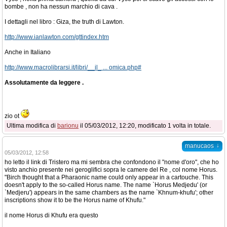
bombe , non ha nessun marchio di cava .
I dettagli nel libro : Giza, the truth di Lawton.
http://www.ianlawton.com/gttindex.htm
Anche in Italiano
http://www.macrolibrarsi.it/libri/__il_ ... omica.php#
Assolutamente da leggere .
zio ot
Ultima modifica di
barionu
il 05/03/2012, 12:20, modificato 1 volta in totale.
↓
manucaos
05/03/2012, 12:58
ho letto il link di Tristero ma mi sembra che confondono il "nome d'oro", che ho
visto anchio presente nei geroglifici sopra le camere del Re , col nome Horus.
"Birch thought that a Pharaonic name could only appear in a cartouche. This
doesn't apply to the so-called Horus name. The name `Horus Medjedu' (or
`Medjeru') appears in the same chambers as the name `Khnum-khufu'; other
inscriptions show it to be the Horus name of Khufu."
il nome Horus di Khufu era questo