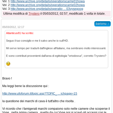
Vol. 1
http://www.archive.org/details/operationscarrie01howa
Vol. 2
http://www.archive.org/details/operationscarrie02howa
Vol. 3
http://www.archive.org/details/operatio ... 03vysegoog
Ultima modifica di
Trystero
il 05/03/2012, 02:57, modificato 1 volta in totale.
↓
barionu
05/03/2012, 12:17
Atlanticus81 ha scritto:
Seguo il tuo consiglio e me li salvo anche io sull'HD.
Mi serve tempo per tradurli dall'inglese all'italiano, ma sembrano molto interessanti.
E sono contributi provenienti dall'area di egittologia "ortodossa", corretto Trystero?
Bravo !
Ma leggi bene la discussione qui :
http://www.ufoforum.it/topic.asp?TOPIC_ ... ichpage=15
la questione dei marchi di cava è tutt'altro che risolta .
Vi ricordo che i famigerati marchi compaiono solo nelle camere che scoperse il
Vyse , nella prima camera , quella da cui Vyse poi si scavò gli accessi con le