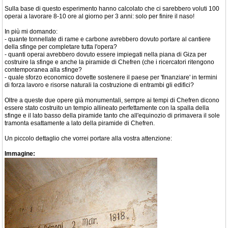
Sulla base di questo esperimento hanno calcolato che ci sarebbero voluti 100
operai a lavorare 8-10 ore al giorno per 3 anni: solo per finire il naso!
In più mi domando:
- quante tonnellate di rame e carbone avrebbero dovuto portare al cantiere
della sfinge per completare tutta l'opera?
- quanti operai avrebbero dovuto essere impiegati nella piana di Giza per
costruire la sfinge e anche la piramide di Chefren (che i ricercatori ritengono
contemporanea alla sfinge?
- quale sforzo economico dovette sostenere il paese per 'finanziare' in termini
di forza lavoro e risorse naturali la costruzione di entrambi gli edifici?
Oltre a queste due opere già monumentali, sempre ai tempi di Chefren dicono
essere stato costruito un tempio allineato perfettamente con la spalla della
sfinge e il lato basso della piramide tanto che all'equinozio di primavera il sole
tramonta esattamente a lato della piramide di Chefren.
Un piccolo dettaglio che vorrei portare alla vostra attenzione:
Immagine: