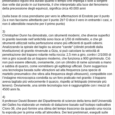
predinastico egizio era durato quanto il tempo che impiega il sole a sorgere
due volte dal posto in cui tramonta, il che interpretato alla luce del fenomeno
della precessione degli equinozi, significa circa 40.000 anni
(sulla base di cosa prendiamo per vero le affermazioni di Erodoto per il punto
2a e non facciamo altrettanto per il punto 2b? O dice il vero in entrambi i casi, o
non è attendibile neanche per il primo punto)
3)
Christopher Dunn ha dimostrato, con strumenti moderni, che diverse superfici
in granito lavorate nell’antichità sono lisce al 1/50 di millimetro, e che gli
strumenti utilizzati nella perforazione erano più efficienti di quelli odierni.
Analizzando la spirale del taglio su alcune "carote" (cilindri prodotti dalla
trivellazione) di granito rinvenute a Giza, si può calcolare la velocità di
penetrazione del trapano rotante nella roccia: 2,5 mm a giro, contro i 2/1000 di
mm a giro scavati da un trapano moderno, che funziona a 900 giri/minuto. Ciò
non può essere ottenuto, ovviamente, con un cilindro di rame azionato a mano
e sabbia di quarzo, come vorrebbero gli egittologi ufficiali. Dunn suggerisce
una tecnologia basata sulle vibrazioni ad alta frequenza (una specie di
martello pneumatico che vibra alla frequenza degli ultrasuoni), compatibile con
l’indagine microscopica condotta su un foro praticato nel granito: il trapano
aveva tagliato più velocemente il quarzo, rispetto al feldspato (minerale più
tenero). Ovviamente, una simile tecnologia non è raggiungibile con i mezzi di
4500 anni fa.
4)
Il professor David Bowen del Dipartimento di scienze della terra dell’Università
del Galles ha elaborato un metodo di datazione basato sull’isotopo radioattivo
Cloro-36, che può fornire una stima del tempo trascorso da quando una roccia
fu esposta per la prima volta all’atmosfera. Dei test preliminari, eseguiti sulle