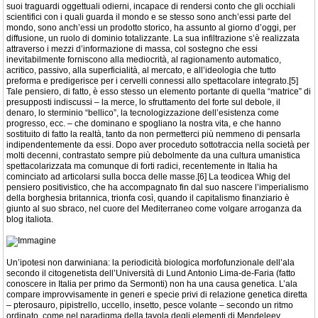
suoi traguardi oggettuali odierni, incapace di rendersi conto che gli occhiali
scientifici con i quali guarda il mondo e se stesso sono anch’essi parte del
mondo, sono anch’essi un prodotto storico, ha assunto al giorno d’oggi, per
diffusione, un ruolo di dominio totalizzante. La sua infiltrazione s’è realizzata
attraverso i mezzi d’informazione di massa, col sostegno che essi
inevitabilmente forniscono alla mediocrità, al ragionamento automatico,
acritico, passivo, alla superficialità, al mercato, e all’ideologia che tutto
preforma e predigerisce per i cervelli connessi allo spettacolare integrato.[5]
Tale pensiero, di fatto, è esso stesso un elemento portante di quella “matrice” di
presupposti indiscussi – la merce, lo sfruttamento del forte sul debole, il
denaro, lo sterminio “bellico”, la tecnologizzazione dell’esistenza come
progresso, ecc. – che dominano e spogliano la nostra vita, e che hanno
sostituito di fatto la realtà, tanto da non permetterci più nemmeno di pensarla
indipendentemente da essi. Dopo aver proceduto sottotraccia nella società per
molti decenni, contrastato sempre più debolmente da una cultura umanistica
spettacolarizzata ma comunque di forti radici, recentemente in Italia ha
cominciato ad articolarsi sulla bocca delle masse.[6] La teodicea Whig del
pensiero positivistico, che ha accompagnato fin dal suo nascere l’imperialismo
della borghesia britannica, trionfa così, quando il capitalismo finanziario è
giunto al suo sbraco, nel cuore del Mediterraneo come volgare arroganza da
blog italiota.
Un’ipotesi non darwiniana: la periodicità biologica morfofunzionale dell’ala
secondo il citogenetista dell’Università di Lund Antonio Lima-de-Faria (fatto
conoscere in Italia per primo da Sermonti) non ha una causa genetica. L’ala
compare improvvisamente in generi e specie privi di relazione genetica diretta
– pterosauro, pipistrello, uccello, insetto, pesce volante – secondo un ritmo
ordinato, come nel paradigma della tavola degli elementi di Mendeleev.