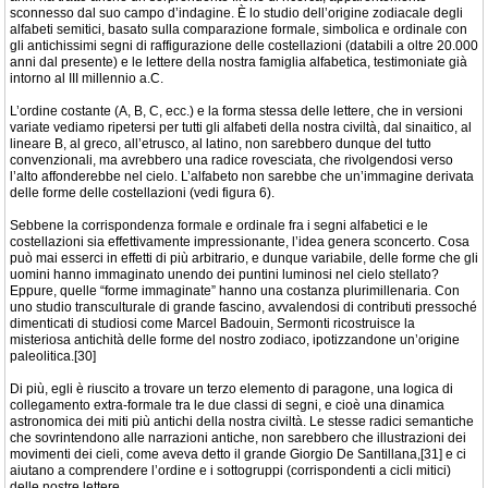
sconnesso dal suo campo d’indagine. È lo studio dell’origine zodiacale degli
alfabeti semitici, basato sulla comparazione formale, simbolica e ordinale con
gli antichissimi segni di raffigurazione delle costellazioni (databili a oltre 20.000
anni dal presente) e le lettere della nostra famiglia alfabetica, testimoniate già
intorno al III millennio a.C.
L’ordine costante (A, B, C, ecc.) e la forma stessa delle lettere, che in versioni
variate vediamo ripetersi per tutti gli alfabeti della nostra civiltà, dal sinaitico, al
lineare B, al greco, all’etrusco, al latino, non sarebbero dunque del tutto
convenzionali, ma avrebbero una radice rovesciata, che rivolgendosi verso
l’alto affonderebbe nel cielo. L’alfabeto non sarebbe che un’immagine derivata
delle forme delle costellazioni (vedi figura 6).
Sebbene la corrispondenza formale e ordinale fra i segni alfabetici e le
costellazioni sia effettivamente impressionante, l’idea genera sconcerto. Cosa
può mai esserci in effetti di più arbitrario, e dunque variabile, delle forme che gli
uomini hanno immaginato unendo dei puntini luminosi nel cielo stellato?
Eppure, quelle “forme immaginate” hanno una costanza plurimillenaria. Con
uno studio transculturale di grande fascino, avvalendosi di contributi pressoché
dimenticati di studiosi come Marcel Badouin, Sermonti ricostruisce la
misteriosa antichità delle forme del nostro zodiaco, ipotizzandone un’origine
paleolitica.[30]
Di più, egli è riuscito a trovare un terzo elemento di paragone, una logica di
collegamento extra-formale tra le due classi di segni, e cioè una dinamica
astronomica dei miti più antichi della nostra civiltà. Le stesse radici semantiche
che sovrintendono alle narrazioni antiche, non sarebbero che illustrazioni dei
movimenti dei cieli, come aveva detto il grande Giorgio De Santillana,[31] e ci
aiutano a comprendere l’ordine e i sottogruppi (corrispondenti a cicli mitici)
delle nostre lettere.