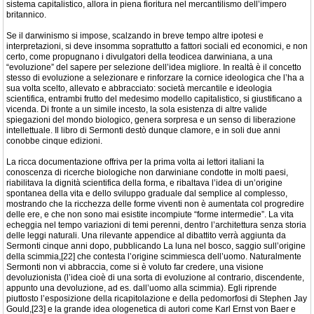
sistema capitalistico, allora in piena fioritura nel mercantilismo dell’impero
britannico.
Se il darwinismo si impose, scalzando in breve tempo altre ipotesi e
interpretazioni, si deve insomma soprattutto a fattori sociali ed economici, e non
certo, come propugnano i divulgatori della teodicea darwiniana, a una
“evoluzione” del sapere per selezione dell’idea migliore. In realtà è il concetto
stesso di evoluzione a selezionare e rinforzare la cornice ideologica che l’ha a
sua volta scelto, allevato e abbracciato: società mercantile e ideologia
scientifica, entrambi frutto del medesimo modello capitalistico, si giustificano a
vicenda. Di fronte a un simile incesto, la sola esistenza di altre valide
spiegazioni del mondo biologico, genera sorpresa e un senso di liberazione
intellettuale. Il libro di Sermonti destò dunque clamore, e in soli due anni
conobbe cinque edizioni.
La ricca documentazione offriva per la prima volta ai lettori italiani la
conoscenza di ricerche biologiche non darwiniane condotte in molti paesi,
riabilitava la dignità scientifica della forma, e ribaltava l’idea di un’origine
spontanea della vita e dello sviluppo graduale dal semplice al complesso,
mostrando che la ricchezza delle forme viventi non è aumentata col progredire
delle ere, e che non sono mai esistite incompiute “forme intermedie”. La vita
echeggia nel tempo variazioni di temi perenni, dentro l’architettura senza storia
delle leggi naturali. Una rilevante appendice al dibattito verrà aggiunta da
Sermonti cinque anni dopo, pubblicando La luna nel bosco, saggio sull’origine
della scimmia,[22] che contesta l’origine scimmiesca dell’uomo. Naturalmente
Sermonti non vi abbraccia, come si è voluto far credere, una visione
devoluzionista (l’idea cioè di una sorta di evoluzione al contrario, discendente,
appunto una devoluzione, ad es. dall’uomo alla scimmia). Egli riprende
piuttosto l’esposizione della ricapitolazione e della pedomorfosi di Stephen Jay
Gould,[23] e la grande idea ologenetica di autori come Karl Ernst von Baer e