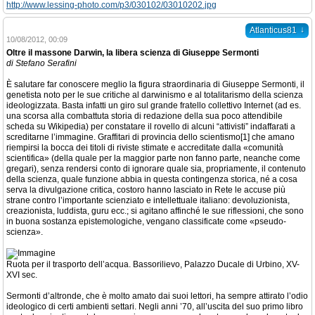
http://www.lessing-photo.com/p3/030102/03010202.jpg
↓
Atlanticus81
10/08/2012, 00:09
Oltre il massone Darwin, la libera scienza di Giuseppe Sermonti
di Stefano Serafini
È salutare far conoscere meglio la figura straordinaria di Giuseppe Sermonti, il
genetista noto per le sue critiche al darwinismo e al totalitarismo della scienza
ideologizzata. Basta infatti un giro sul grande fratello collettivo Internet (ad es.
una scorsa alla combattuta storia di redazione della sua poco attendibile
scheda su Wikipedia) per constatare il rovello di alcuni “attivisti” indaffarati a
screditarne l’immagine. Graffitari di provincia dello scientismo[1] che amano
riempirsi la bocca dei titoli di riviste stimate e accreditate dalla «comunità
scientifica» (della quale per la maggior parte non fanno parte, neanche come
gregari), senza rendersi conto di ignorare quale sia, propriamente, il contenuto
della scienza, quale funzione abbia in questa contingenza storica, né a cosa
serva la divulgazione critica, costoro hanno lasciato in Rete le accuse più
strane contro l’importante scienziato e intellettuale italiano: devoluzionista,
creazionista, luddista, guru ecc.; si agitano affinché le sue riflessioni, che sono
in buona sostanza epistemologiche, vengano classificate come «pseudo-
scienza».
Ruota per il trasporto dell’acqua. Bassorilievo, Palazzo Ducale di Urbino, XV-
XVI sec.
Sermonti d’altronde, che è molto amato dai suoi lettori, ha sempre attirato l’odio
ideologico di certi ambienti settari. Negli anni ’70, all’uscita del suo primo libro