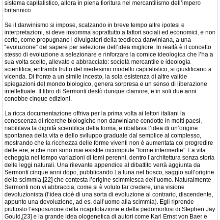
sistema capitalistico, allora in piena fioritura nel mercantilismo dell’impero
britannico.
Se il darwinismo si impose, scalzando in breve tempo altre ipotesi e
interpretazioni, si deve insomma soprattutto a fattori sociali ed economici, e non
certo, come propugnano i divulgatori della teodicea darwiniana, a una
“evoluzione” del sapere per selezione dell’idea migliore. In realtà è il concetto
stesso di evoluzione a selezionare e rinforzare la cornice ideologica che l’ha a
sua volta scelto, allevato e abbracciato: società mercantile e ideologia
scientifica, entrambi frutto del medesimo modello capitalistico, si giustificano a
vicenda. Di fronte a un simile incesto, la sola esistenza di altre valide
spiegazioni del mondo biologico, genera sorpresa e un senso di liberazione
intellettuale. Il libro di Sermonti destò dunque clamore, e in soli due anni
conobbe cinque edizioni.
La ricca documentazione offriva per la prima volta ai lettori italiani la
conoscenza di ricerche biologiche non darwiniane condotte in molti paesi,
riabilitava la dignità scientifica della forma, e ribaltava l’idea di un’origine
spontanea della vita e dello sviluppo graduale dal semplice al complesso,
mostrando che la ricchezza delle forme viventi non è aumentata col progredire
delle ere, e che non sono mai esistite incompiute “forme intermedie”. La vita
echeggia nel tempo variazioni di temi perenni, dentro l’architettura senza storia
delle leggi naturali. Una rilevante appendice al dibattito verrà aggiunta da
Sermonti cinque anni dopo, pubblicando La luna nel bosco, saggio sull’origine
della scimmia,[22] che contesta l’origine scimmiesca dell’uomo. Naturalmente
Sermonti non vi abbraccia, come si è voluto far credere, una visione
devoluzionista (l’idea cioè di una sorta di evoluzione al contrario, discendente,
appunto una devoluzione, ad es. dall’uomo alla scimmia). Egli riprende
piuttosto l’esposizione della ricapitolazione e della pedomorfosi di Stephen Jay
Gould,[23] e la grande idea ologenetica di autori come Karl Ernst von Baer e