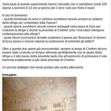
Sulla base di questo esperimento hanno calcolato che ci sarebbero voluti 100
operai a lavorare 8-10 ore al giorno per 3 anni: solo per finire il naso!
In più mi domando:
- quante tonnellate di rame e carbone avrebbero dovuto portare al cantiere
della sfinge per completare tutta l'opera?
- quanti operai avrebbero dovuto essere impiegati nella piana di Giza per
costruire la sfinge e anche la piramide di Chefren (che i ricercatori ritengono
contemporanea alla sfinge?
- quale sforzo economico dovette sostenere il paese per 'finanziare' in termini
di forza lavoro e risorse naturali la costruzione di entrambi gli edifici?
Oltre a queste due opere già monumentali, sempre ai tempi di Chefren dicono
essere stato costruito un tempio allineato perfettamente con la spalla della
sfinge e il lato basso della piramide tanto che all'equinozio di primavera il sole
tramonta esattamente a lato della piramide di Chefren.
Un piccolo dettaglio che vorrei portare alla vostra attenzione:
Immagine: