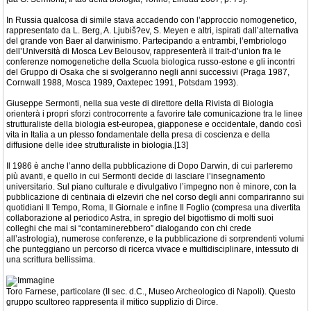
In Russia qualcosa di simile stava accadendo con l’approccio nomogenetico,
rappresentato da L. Berg, A. Ljubiš?ev, S. Meyen e altri, ispirati dall’alternativa
del grande von Baer al darwinismo. Partecipando a entrambi, l’embriologo
dell’Università di Mosca Lev Belousov, rappresenterà il trait-d’union fra le
conferenze nomogenetiche della Scuola biologica russo-estone e gli incontri
del Gruppo di Osaka che si svolgeranno negli anni successivi (Praga 1987,
Cornwall 1988, Mosca 1989, Oaxtepec 1991, Potsdam 1993).
Giuseppe Sermonti, nella sua veste di direttore della Rivista di Biologia
orienterà i propri sforzi controcorrente a favorire tale comunicazione tra le linee
strutturaliste della biologia est-europea, giapponese e occidentale, dando così
vita in Italia a un plesso fondamentale della presa di coscienza e della
diffusione delle idee strutturaliste in biologia.[13]
Il 1986 è anche l’anno della pubblicazione di Dopo Darwin, di cui parleremo
più avanti, e quello in cui Sermonti decide di lasciare l’insegnamento
universitario. Sul piano culturale e divulgativo l’impegno non è minore, con la
pubblicazione di centinaia di elzeviri che nel corso degli anni compariranno sui
quotidiani Il Tempo, Roma, Il Giornale e infine Il Foglio (compresa una divertita
collaborazione al periodico Astra, in spregio del bigottismo di molti suoi
colleghi che mai si “contaminerebbero” dialogando con chi crede
all’astrologia), numerose conferenze, e la pubblicazione di sorprendenti volumi
che punteggiano un percorso di ricerca vivace e multidisciplinare, intessuto di
una scrittura bellissima.
Toro Farnese, particolare (II sec. d.C., Museo Archeologico di Napoli). Questo
gruppo scultoreo rappresenta il mitico supplizio di Dirce.