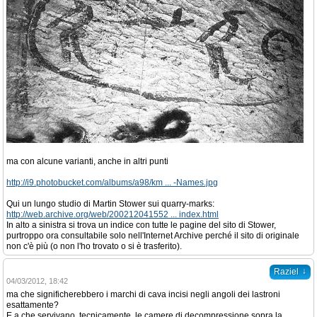
ma con alcune varianti, anche in altri punti
http://i9.photobucket.com/albums/a98/km ... -Names.jpg
Qui un lungo studio di Martin Stower sui quarry-marks:
http://web.archive.org/web/200212041552 ... index.html
In alto a sinistra si trova un indice con tutte le pagine del sito di Stower,
purtroppo ora consultabile solo nell'Internet Archive perché il sito di originale
non c'è più (o non l'ho trovato o si è trasferito).
↓
Raziel
04/03/2012, 18:42
ma che significherebbero i marchi di cava incisi negli angoli dei lastroni
esattamente?
E a che servivano, tecnicamente, le camere di decompressione sopra la