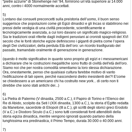
"pietre azzurre" di Stonehenge nel ‘94, fornirono un’età superiore ai 14.000
anni, contro i 4000 normalmente accettati.
5)
Lontano dai consueti preconcetti sulla preistoria dell’uomo, il buon senso
suggerisce che popolazioni come gli Egizi dinastici e gli Incas si stabilirono nei
pressi delle vestigia di una civiltà precedente, scientificamente e
tecnologicamente avanzata, a cui loro davano un significato magico-religioso.
Sia le tradizioni orali riferite dagli indigeni peruviani ai cronisti spagnoli del XVI
secolo che le fonti storiche egizie definiscono i giganti di pietra come l’opera
degli Dei civilizzatori, della perduta Età dell’oro: un ricordo trasfigurato del
passato, tramandato oralmente di generazione in generazione.
(questo è molto significativo in quanto sono proprio gli egizi e i mesoamericani
a dichiarare che le costruzioni megalitiche sono frutto di civiltà dell'età dell'oro.
Siamo noi che per nostra comodità smentiamo la loro stessa dichiarazione.
Ora, onestamente, penso che qualsiasi cultura farebbe motivo di vanto
l'edificazione di tali opere, perchè nascondersi dietro inesistenti dei?! E'come
se chiedessero a un americano chi ha costruito new york... di certo non ti
direbbe che sono stati antichi dei...)
6)
La Pietra di Palermo (V dinastia, 2500 a.C.), il Papiro di Torino e l’Elenco dei
Re di Abido, scolpito da Seti I (XIX dinastia, 1300 a.C.), la storia d’Egitto redatta
da Manetone, sacerdote di Eliopoli (III a.C.), gli scritti degli storici greci Erodoto
(V a.C.) e Diodoro Siculo (I a.C.) sono tutti considerati fonti attendibili della
storia egizia dinastica, mentre vengono ignorati quando parlano della
lunghissima era predinastica, il Primo Tempo, durata 30.000 o 40.000 anni.
7)