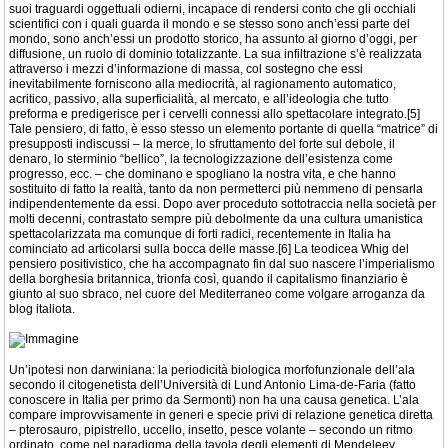
suoi traguardi oggettuali odierni, incapace di rendersi conto che gli occhiali
scientifici con i quali guarda il mondo e se stesso sono anch’essi parte del
mondo, sono anch’essi un prodotto storico, ha assunto al giorno d’oggi, per
diffusione, un ruolo di dominio totalizzante. La sua infiltrazione s’è realizzata
attraverso i mezzi d’informazione di massa, col sostegno che essi
inevitabilmente forniscono alla mediocrità, al ragionamento automatico,
acritico, passivo, alla superficialità, al mercato, e all’ideologia che tutto
preforma e predigerisce per i cervelli connessi allo spettacolare integrato.[5]
Tale pensiero, di fatto, è esso stesso un elemento portante di quella “matrice” di
presupposti indiscussi – la merce, lo sfruttamento del forte sul debole, il
denaro, lo sterminio “bellico”, la tecnologizzazione dell’esistenza come
progresso, ecc. – che dominano e spogliano la nostra vita, e che hanno
sostituito di fatto la realtà, tanto da non permetterci più nemmeno di pensarla
indipendentemente da essi. Dopo aver proceduto sottotraccia nella società per
molti decenni, contrastato sempre più debolmente da una cultura umanistica
spettacolarizzata ma comunque di forti radici, recentemente in Italia ha
cominciato ad articolarsi sulla bocca delle masse.[6] La teodicea Whig del
pensiero positivistico, che ha accompagnato fin dal suo nascere l’imperialismo
della borghesia britannica, trionfa così, quando il capitalismo finanziario è
giunto al suo sbraco, nel cuore del Mediterraneo come volgare arroganza da
blog italiota.
Un’ipotesi non darwiniana: la periodicità biologica morfofunzionale dell’ala
secondo il citogenetista dell’Università di Lund Antonio Lima-de-Faria (fatto
conoscere in Italia per primo da Sermonti) non ha una causa genetica. L’ala
compare improvvisamente in generi e specie privi di relazione genetica diretta
– pterosauro, pipistrello, uccello, insetto, pesce volante – secondo un ritmo
ordinato, come nel paradigma della tavola degli elementi di Mendeleev.