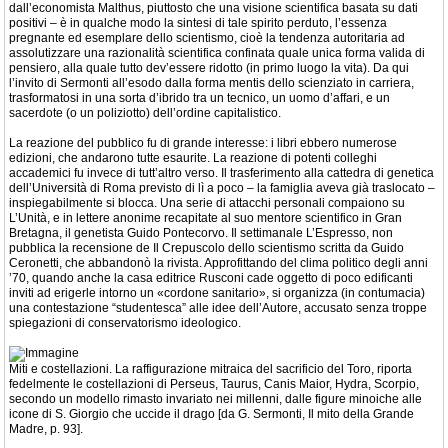
dall’economista Malthus, piuttosto che una visione scientifica basata su dati
positivi – è in qualche modo la sintesi di tale spirito perduto, l’essenza
pregnante ed esemplare dello scientismo, cioè la tendenza autoritaria ad
assolutizzare una razionalità scientifica confinata quale unica forma valida di
pensiero, alla quale tutto dev’essere ridotto (in primo luogo la vita). Da qui
l’invito di Sermonti all’esodo dalla forma mentis dello scienziato in carriera,
trasformatosi in una sorta d’ibrido tra un tecnico, un uomo d’affari, e un
sacerdote (o un poliziotto) dell’ordine capitalistico.
La reazione del pubblico fu di grande interesse: i libri ebbero numerose
edizioni, che andarono tutte esaurite. La reazione di potenti colleghi
accademici fu invece di tutt’altro verso. Il trasferimento alla cattedra di genetica
dell’Università di Roma previsto di lì a poco – la famiglia aveva già traslocato –
inspiegabilmente si blocca. Una serie di attacchi personali compaiono su
L’Unità, e in lettere anonime recapitate al suo mentore scientifico in Gran
Bretagna, il genetista Guido Pontecorvo. Il settimanale L’Espresso, non
pubblica la recensione de Il Crepuscolo dello scientismo scritta da Guido
Ceronetti, che abbandonò la rivista. Approfittando del clima politico degli anni
’70, quando anche la casa editrice Rusconi cade oggetto di poco edificanti
inviti ad erigerle intorno un «cordone sanitario», si organizza (in contumacia)
una contestazione “studentesca” alle idee dell’Autore, accusato senza troppe
spiegazioni di conservatorismo ideologico.
Miti e costellazioni. La raffigurazione mitraica del sacrificio del Toro, riporta
fedelmente le costellazioni di Perseus, Taurus, Canis Maior, Hydra, Scorpio,
secondo un modello rimasto invariato nei millenni, dalle figure minoiche alle
icone di S. Giorgio che uccide il drago [da G. Sermonti, Il mito della Grande
Madre, p. 93].