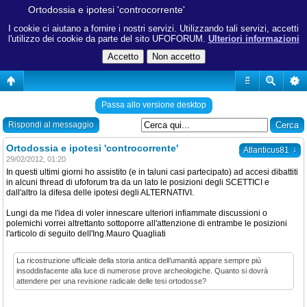
Ortodossia e ipotesi 'controcorrente'
I cookie ci aiutano a fornire i nostri servizi. Utilizzando tali servizi, accetti
l'utilizzo dei cookie da parte del sito UFOFORUM.
Ulteriori informazioni
#
Passa allo versione desktop
Rispondi al messaggio
Ortodossia e ipotesi 'controcorrente'
↓
Atlanticus81
29/02/2012, 01:20
In questi ultimi giorni ho assistito (e in taluni casi partecipato) ad accesi dibattiti
in alcuni thread di ufoforum tra da un lato le posizioni degli SCETTICI e
dall'altro la difesa delle ipotesi degli ALTERNATIVI.
Lungi da me l'idea di voler innescare ulteriori infiammate discussioni o
polemichi vorrei altrettanto sottoporre all'attenzione di entrambe le posizioni
l'articolo di seguito dell'Ing.Mauro Quagliati
La ricostruzione ufficiale della storia antica dell’umanità appare sempre più
insoddisfacente alla luce di numerose prove archeologiche. Quanto si dovrà
attendere per una revisione radicale delle tesi ortodosse?