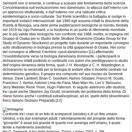
Sermonti non si arrende, e continua a scavare alle fondamenta della scienza.
Concentrandosi sull’evoluzionismo neo-darwiniano, lo attacca dall’interno con
un approccio strutturalista, e dall’esterno con una radicale critica
epistemologica e socio-culturale. Sul fronte scientifico la battaglia si svolge in
importanti sodalizi internazionali: dal 1980 egli assume infatti la direzione della
Rivista di Biologia, una delle prime pubblicazioni biologiche al mondo, fondata
nel 1919 da Ugo Polimanti, e la trasforma in un punto di riferimento mondiale
per le più valide idee biologiche non conformi; dal 1986, inoltre, si impegna nel
Gruppo di Osaka per lo Studio delle Strutture Dinamiche (Osaka Group for the
Study of Dynamic Structures) un progetto nato durante un importante convegno
sullo strutturalismo in biologia presso la città giapponese di Osaka. Nel corso
del convegno si affermò il termine «post-darwinismo»:[11] affermando
l’insoddisfazione verso la biologia darwiniana dominante, i partecipanti si
dichiararono infatti piuttosto in continuità con autori che prediligevano lo studio
dell’origine dinamica della forma, quali J. H. Woodger e C. H. Waddington, e
dichiararono la necessità per la biologia di andare oltre il modello centrato sul
determinismo genetico. Il gruppo era composto nel suo nucleo da Sermonti
stesso, Dave Lambert, Brian C. Goodwin, Atuhiro Sibatani, Franco M. Scudo,
Francisco J. Varela, Antonio Lima-de-Faria, Mae-Wan Ho, Lev V. Belousov,
Jerry Webster, René Thom, Hugh Paterson. In seguito aderirono altri studiosi,
tra i quali anche Stephen Jay Gould, innamorato del problema della forma. Di
rilievo furono anche i contributi extradisciplinari, ad es. quelli dello straordinario
fisico italiano Giuliano Preparata.[12]
Confronto tra i crani di un feto di scimpanzé (sinistra) e di un feto umano
(destra), e tra due esemplari adulti: l’allontanamento del pongide dalla forma
“giovanile” è assai più grande di quanto non avvenga nell’umano, il quale
tende a mantenerla (neotenia)
[da G. Sermonti, Il tao della biologia, Torino, Lindau 2007, p. 79].