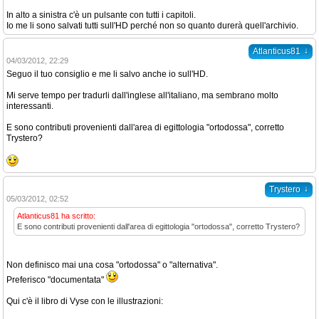
In alto a sinistra c'è un pulsante con tutti i capitoli.
Io me li sono salvati tutti sull'HD perché non so quanto durerà quell'archivio.
↓
Atlanticus81
04/03/2012, 22:29
Seguo il tuo consiglio e me li salvo anche io sull'HD.
Mi serve tempo per tradurli dall'inglese all'italiano, ma sembrano molto
interessanti.
E sono contributi provenienti dall'area di egittologia "ortodossa", corretto
Trystero?
↓
Trystero
05/03/2012, 02:52
Atlanticus81 ha scritto:
E sono contributi provenienti dall'area di egittologia "ortodossa", corretto Trystero?
Non definisco mai una cosa "ortodossa" o "alternativa".
Preferisco "documentata"
Qui c'è il libro di Vyse con le illustrazioni: