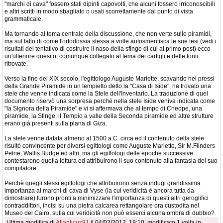
"marchi di cava" fossero stati dipinti capovolti, che alcuni fossero irriconoscibili
e altri scritti in modo sbagliato o usati scorrettamente dal punto di vista
grammaticale.
Ma tornando al tema centrale della discussione, che non verte sulle piramidi,
ma sul fatto di come l'ortodossia stessa a volte autosmentisca le sue tesi (vedi i
risultati del tentativo di costruire il naso della sfinge di cui al primo post) ecco
un'ulteriore quesito, comunque collegato al tema dei cartigli e delle fonti
ritrovate.
Verso la fine del XIX secolo, l'egittologo Auguste Mariette, scavando nei pressi
della Grande Piramide in un tempietto detto la "Casa di Iside", ha trovato una
stele che venne indicata come la Stele dell'Inventario. La traduzione di quel
documento riservò una sorpresa perché nella stele Iside veniva indicata come
"la Signora della Piramide" e vi si affermava che al tempo di Cheope, una
piramide, la Sfinge, il Tempio a valle della Seconda piramide ed altre strutture
erano già presenti sulla piana di Giza.
La stele venne datata almeno al 1500 a.C. circa ed il contenuto della stele
risultò convincente per diversi egittologi come Auguste Mariette, Sir M.Flinders
Petrie, Wallis Budge ed altri, ma gli egittologi delle epoche successive
contestarono quella lettura ed attribuirono il suo contenuto alla fantasia del suo
compilatore.
Perchè quegli stessi egittologi che attribuirono senza indugi grandissima
importanza ai marchi di cava di Vyse (la cui veridicità è ancora tutta da
dimostrare) furono pronti a minimizzare l'importanza di questi altri geroglifici
contraddittori, incisi su una pietra calcarea rettangolare ora custodita nel
Museo del Cairo, sulla cui veridicità non può esserci alcuna ombra di dubbio?
Ultima modifica di
Atlanticus81
il 04/03/2012, 19:10, modificato 1 volta in