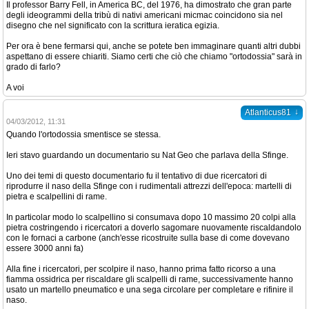
Il professor Barry Fell, in America BC, del 1976, ha dimostrato che gran parte
degli ideogrammi della tribù di nativi americani micmac coincidono sia nel
disegno che nel significato con la scrittura ieratica egizia.
Per ora è bene fermarsi qui, anche se potete ben immaginare quanti altri dubbi
aspettano di essere chiariti. Siamo certi che ciò che chiamo "ortodossia" sarà in
grado di farlo?
A voi
↓
Atlanticus81
04/03/2012, 11:31
Quando l'ortodossia smentisce se stessa.
Ieri stavo guardando un documentario su Nat Geo che parlava della Sfinge.
Uno dei temi di questo documentario fu il tentativo di due ricercatori di
riprodurre il naso della Sfinge con i rudimentali attrezzi dell'epoca: martelli di
pietra e scalpellini di rame.
In particolar modo lo scalpellino si consumava dopo 10 massimo 20 colpi alla
pietra costringendo i ricercatori a doverlo sagomare nuovamente riscaldandolo
con le fornaci a carbone (anch'esse ricostruite sulla base di come dovevano
essere 3000 anni fa)
Alla fine i ricercatori, per scolpire il naso, hanno prima fatto ricorso a una
fiamma ossidrica per riscaldare gli scalpelli di rame, successivamente hanno
usato un martello pneumatico e una sega circolare per completare e rifinire il
naso.