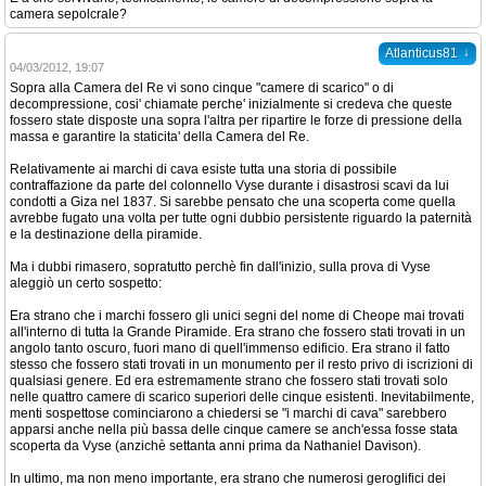
camera sepolcrale?
↓
Atlanticus81
04/03/2012, 19:07
Sopra alla Camera del Re vi sono cinque "camere di scarico" o di
decompressione, cosi' chiamate perche' inizialmente si credeva che queste
fossero state disposte una sopra l'altra per ripartire le forze di pressione della
massa e garantire la staticita' della Camera del Re.
Relativamente ai marchi di cava esiste tutta una storia di possibile
contraffazione da parte del colonnello Vyse durante i disastrosi scavi da lui
condotti a Giza nel 1837. Si sarebbe pensato che una scoperta come quella
avrebbe fugato una volta per tutte ogni dubbio persistente riguardo la paternità
e la destinazione della piramide.
Ma i dubbi rimasero, sopratutto perchè fin dall'inizio, sulla prova di Vyse
aleggiò un certo sospetto:
Era strano che i marchi fossero gli unici segni del nome di Cheope mai trovati
all'interno di tutta la Grande Piramide. Era strano che fossero stati trovati in un
angolo tanto oscuro, fuori mano di quell'immenso edificio. Era strano il fatto
stesso che fossero stati trovati in un monumento per il resto privo di iscrizioni di
qualsiasi genere. Ed era estremamente strano che fossero stati trovati solo
nelle quattro camere di scarico superiori delle cinque esistenti. Inevitabilmente,
menti sospettose cominciarono a chiedersi se "i marchi di cava" sarebbero
apparsi anche nella più bassa delle cinque camere se anch'essa fosse stata
scoperta da Vyse (anzichè settanta anni prima da Nathaniel Davison).
In ultimo, ma non meno importante, era strano che numerosi geroglifici dei