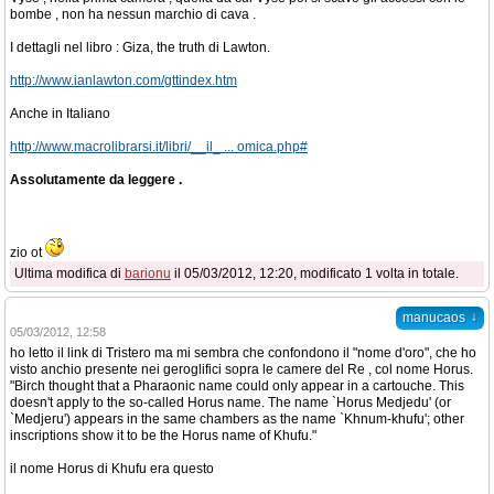
bombe , non ha nessun marchio di cava .
I dettagli nel libro : Giza, the truth di Lawton.
http://www.ianlawton.com/gttindex.htm
Anche in Italiano
http://www.macrolibrarsi.it/libri/__il_ ... omica.php#
Assolutamente da leggere .
zio ot
Ultima modifica di
barionu
il 05/03/2012, 12:20, modificato 1 volta in totale.
↓
manucaos
05/03/2012, 12:58
ho letto il link di Tristero ma mi sembra che confondono il "nome d'oro", che ho
visto anchio presente nei geroglifici sopra le camere del Re , col nome Horus.
"Birch thought that a Pharaonic name could only appear in a cartouche. This
doesn't apply to the so-called Horus name. The name `Horus Medjedu' (or
`Medjeru') appears in the same chambers as the name `Khnum-khufu'; other
inscriptions show it to be the Horus name of Khufu."
il nome Horus di Khufu era questo