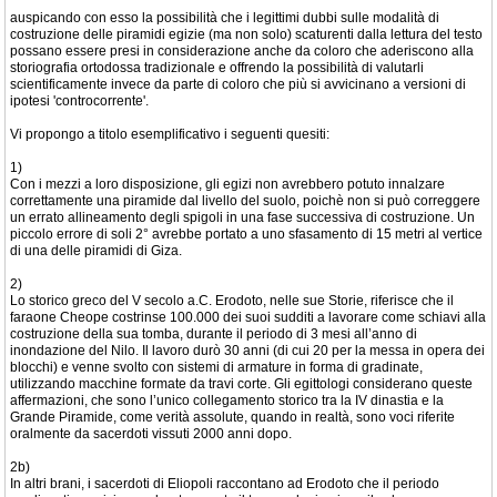
auspicando con esso la possibilità che i legittimi dubbi sulle modalità di
costruzione delle piramidi egizie (ma non solo) scaturenti dalla lettura del testo
possano essere presi in considerazione anche da coloro che aderiscono alla
storiografia ortodossa tradizionale e offrendo la possibilità di valutarli
scientificamente invece da parte di coloro che più si avvicinano a versioni di
ipotesi 'controcorrente'.
Vi propongo a titolo esemplificativo i seguenti quesiti:
1)
Con i mezzi a loro disposizione, gli egizi non avrebbero potuto innalzare
correttamente una piramide dal livello del suolo, poichè non si può correggere
un errato allineamento degli spigoli in una fase successiva di costruzione. Un
piccolo errore di soli 2° avrebbe portato a uno sfasamento di 15 metri al vertice
di una delle piramidi di Giza.
2)
Lo storico greco del V secolo a.C. Erodoto, nelle sue Storie, riferisce che il
faraone Cheope costrinse 100.000 dei suoi sudditi a lavorare come schiavi alla
costruzione della sua tomba, durante il periodo di 3 mesi all’anno di
inondazione del Nilo. Il lavoro durò 30 anni (di cui 20 per la messa in opera dei
blocchi) e venne svolto con sistemi di armature in forma di gradinate,
utilizzando macchine formate da travi corte. Gli egittologi considerano queste
affermazioni, che sono l’unico collegamento storico tra la IV dinastia e la
Grande Piramide, come verità assolute, quando in realtà, sono voci riferite
oralmente da sacerdoti vissuti 2000 anni dopo.
2b)
In altri brani, i sacerdoti di Eliopoli raccontano ad Erodoto che il periodo