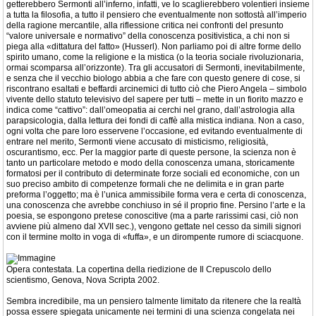
getterebbero Sermonti all’inferno, infatti, ve lo scaglierebbero volentieri insieme
a tutta la filosofia, a tutto il pensiero che eventualmente non sottostà all’imperio
della ragione mercantile, alla riflessione critica nei confronti del presunto
“valore universale e normativo” della conoscenza positivistica, a chi non si
piega alla «dittatura del fatto» (Husserl). Non parliamo poi di altre forme dello
spirito umano, come la religione e la mistica (o la teoria sociale rivoluzionaria,
ormai scomparsa all’orizzonte). Tra gli accusatori di Sermonti, inevitabilmente,
e senza che il vecchio biologo abbia a che fare con questo genere di cose, si
riscontrano esaltati e beffardi arcinemici di tutto ciò che Piero Angela – simbolo
vivente dello statuto televisivo del sapere per tutti – mette in un fiorito mazzo e
indica come “cattivo”: dall’omeopatia ai cerchi nel grano, dall’astrologia alla
parapsicologia, dalla lettura dei fondi di caffè alla mistica indiana. Non a caso,
ogni volta che pare loro esservene l’occasione, ed evitando eventualmente di
entrare nel merito, Sermonti viene accusato di misticismo, religiosità,
oscurantismo, ecc. Per la maggior parte di queste persone, la scienza non è
tanto un particolare metodo e modo della conoscenza umana, storicamente
formatosi per il contributo di determinate forze sociali ed economiche, con un
suo preciso ambito di competenze formali che ne delimita e in gran parte
preforma l’oggetto; ma è l’unica ammissibile forma vera e certa di conoscenza,
una conoscenza che avrebbe conchiuso in sé il proprio fine. Persino l’arte e la
poesia, se espongono pretese conoscitive (ma a parte rarissimi casi, ciò non
avviene più almeno dal XVII sec.), vengono gettate nel cesso da simili signori
con il termine molto in voga di «fuffa», e un dirompente rumore di sciacquone.
Opera contestata. La copertina della riedizione de Il Crepuscolo dello
scientismo, Genova, Nova Scripta 2002.
Sembra incredibile, ma un pensiero talmente limitato da ritenere che la realtà
possa essere spiegata unicamente nei termini di una scienza congelata nei