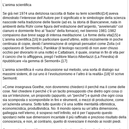
L’anima scientifica
Se già nel 1974 una deliziosa raccolta di fiabe su temi scientifici[14] aveva
dimostrato l’interesse dell’Autore per il significato e le simbologie della scienza
nascoste nella tradizione delle favole (ad es. la storia di Biancaneve, nata in
ambienti della Rühr come figura dell’estrazione dell’argento, “avvelenato” col
cianuro e dormiente fino al “bacio” della fornace), nel biennio 1981-1982
compaiono due brevi saggi di intensa meditazione: Le forme della vita[15] e
L’anima scientifica.[16] In particolare quest’ultimo, edito inizialmente in poche
centinaia di copie, destò l’ammirazione di originali pensatori come Zolla («il
capolavoro di Sermonti»), Panikkar (il teologo raccontò di non aver chiuso
occhio per divorarlo in una notte) e Cattabiani, il quale, oramai in fin di vita per
il cancro che lo affliggeva, pregò l’editore Marco Albertazzi (La Finestra) di
ripubblicare «la gemma di Sermonti».[17]
L’anima scientifica è «una discussione sul metodo, una sorta di dialogo sui
massimi sistemi, di cui uno è l’evoluzionismo e l’altro è la realtà».[18] Vi scrive
Sermonti:
«Come insegnava Goethe, non dovremmo chiederci il perché ma il come delle
cose. Nel chiedere il perché c’è un tacito presupposto che dietro ogni cosa ci
sia un’intenzione, un proposito (appunto, un “perché”) e quindi che ogni cosa
sia scomposta o scomponibile in fini e strumenti, o mezzi di produzione, come
un’azienda umana. Sotto tutto questo c’è una sottile mentalità ottimistica,
economicistica, produttivistica. No. Il mondo opera su un’altra dimensione,
galleggia nell’eterno, è sospeso nell’infinito, ed è per l’appunto questo
spostarci nelle sue dimensioni incantate il più raffinato e prezioso risultato della
conoscenza, e non, al contrario, quello di rovesciare il mondo ai nostri piedi.