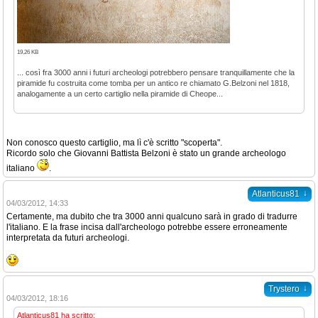
19,26 KB
... così fra 3000 anni i futuri archeologi potrebbero pensare tranquillamente che la
piramide fu costruita come tomba per un antico re chiamato G.Belzoni nel 1818,
analogamente a un certo cartiglio nella piramide di Cheope...
Non conosco questo cartiglio, ma lì c'è scritto "scoperta".
Ricordo solo che Giovanni Battista Belzoni è stato un grande archeologo
italiano
.
↓
Atlanticus81
04/03/2012, 14:33
Certamente, ma dubito che tra 3000 anni qualcuno sarà in grado di tradurre
l'italiano. E la frase incisa dall'archeologo potrebbe essere erroneamente
interpretata da futuri archeologi.
↓
Trystero
04/03/2012, 18:16
Atlanticus81 ha scritto: