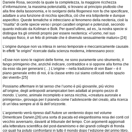
Daniele Rosa, secondo la quale la completezza, la maggiore ricchezza
d’informazione, la massima potenzialità, si trovano al principio piuttosto che
alla fine della tassonomia, e lo svolgersi della filogenesi non fa che specificare,
adattare a una funzione di nicchia specifica, ciò che era totipotente e dunque
aspecifico. Queste tematiche si intrecciano al fenomeno della neotenia, cioè la
“risalita” di certe specie verso i propri caratteri originari e potenziali, secondo
quanto indicato da Kollman e Bolk. Per quest’ultimo, ad es., la nostra specie si
distingue tra gli ominidi proprio per essere neotenica: «l’uomo, nel suo
sviluppo fisico, è un feto di primate che è divenuto sessualmente maturo».[24]
L’origine dunque non va intesa in senso temporale e meccanicamente causale.
In effetti “le origini” ricercate dalla scienza moderna, interessano poco:
«Esse non sono le ragioni delle forme, ne sono puramente uno strumento, il
fango primigenio che, anziché indicare, contraddice e si oppone alla forma che
da esso sta per generarsi (…) L’origine – nella tradizione di von Baer – è il
piano generale entro di noi, è la classe entro cui siamo collocati nello spazio
dei viventi».[25]
Possiamo affermare in tal senso che l’uomo è più giovanile, più vicino
all’origine, degli antropoidi arrampicatori ben adattati al proprio pezzo di
mondo. L’uomo, animale incompleto e senza nicchia, «creatura aurorale e
primigenia», girovaga per il pianeta come l’adolescente del creato, alla ricerca
di un’idea sempre al di là dell’orizzonte.
L’argomento verrà ripreso dall’Autore un ventennio dopo nel volume
Dimenticare Darwin,[26] una sorta di pacata ed elegantissima resa dei conti col
vecchio avversario, davanti al tribunale del tempo. Con argomenti aggiornati
alla letteratura scientifica del post-darwinismo e dei grandi colleghi di fronda
coi quali ha potuto confrontarsi in tutto il mondo dopo l’edizione del primo libro,