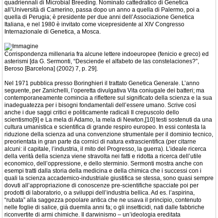
quadriennali di Microbial Breeding. Nominato cattedratico di Genetica
all’Università di Camerino, passa dopo un anno a quella di Palermo, poi a
quella di Perugia; è presidente per due anni dell’Associazione Genetica
Italiana, e nel 1980 è invitato come vicepresidente al XIV Congresso
Internazionale di Genetica, a Mosca.
Corrispondenza millenaria fra alcune lettere indoeuropee (fenicio e greco) ed
asterismi [da G. Sermonti, “Desciende el alfabeto de las constelaciones?”,
Beroso [Barcelona] (2002) 7, p. 29].
Nel 1971 pubblica presso Boringhieri il trattato Genetica Generale. L’anno
seguente, per Zanichelli, l’operetta divulgativa Vita coniugale dei batteri; ma
contemporaneamente comincia a riflettere sul significato della scienza e la sua
inadeguatezza per i bisogni fondamentali dell’essere umano. Scrive così
anche i due saggi critici e politicamente radicali Il crepuscolo dello
scientismo[9] e La mela di Adamo, la mela di Newton,[10] testi sostenuti da una
cultura umanistica e scientifica di grande respiro europeo. In essi contesta la
riduzione della scienza ad una convenzione strumentale per il dominio tecnico,
preorientata in gran parte da cornici di natura extrascientifica (per citarne
alcuni: il capitale, l’industria, il mito del Progresso, la guerra). L’ideale ricerca
della verità della scienza viene stravolta nei fatti e ridotta a ricerca dell’utile
economico, dell’oppressione, e dello sterminio. Sermonti mostra anche con
esempi tratti dalla storia della medicina e della chimica che i successi con i
quali la scienza accademico-industriale giustifica se stessa, sono quasi sempre
dovuti all’appropriazione di conoscenze pre-scientifiche spacciate poi per
prodotti di laboratorio, o a sviluppi dell’industria bellica. Ad es. l’aspirina,
“rubata” alla saggezza popolare antica che ne usava il principio, contenuto
nelle foglie di salice, già duemila anni fa; o gli insetticidi, nati dalle fabbriche
riconvertite di armi chimiche. Il darwinismo – un’ideologia ereditata