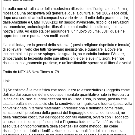
In realtà non si tratta che della medesima riflessione sull’enigma della forma,
mossa da una prospettiva più generale, quella culturale. Nel 2002 esce così,
dopo una serie di articoli comparsi su varie riviste, Il mito della grande madre,
dalle Amigdale e Çatal Hüyük,[32] un saggio avvincente, ricco di osservazioni
astronomiche, archeologiche, filosofiche e naturalistiche sulle origini della
nostra civiltà. Ad esso sta per aggiungersi un nuovo volume,[33] il quale ne
approfondisce e puntualizza molti aspetti.
L’atto di indagare la genesi della scienza (questa religione rispettata e temuta),
di sollevare il velo che tutti ritenevano inesistente, e guardare là dove era
inconcepibile si potesse spingere lo sguardo, ha condotto lontano l’Autore,
dimostrando la fecondità delle sue riflessioni e delle sue intuizioni. Per noi
risulta un insegnamento prezioso, e un’inestimabile speranza di libertà e verità.
Tratto da NEXUS New Times n. 79 .
Link
[1] Scientismo è la metafisica che assolutizza (o essenzializza) l’oggetto come
definito dai parametri del metodo sperimentale quantitativo nato in Europa tra
la fine del XVI sec. e i primi decenni del XVII sec. Esso, in breve, postula che
tutta la realtà si riduce a ciò che la condivisione linguistica e teorica (a sua volta
convenzionata in termini matematici) preseleziona e definisce come reale,
senza porsi il problema della genesi del linguaggio e della teoria stessi, né
della relazione costitutiva dell’oggetto con tali variabili, ovvero con il soggetto
conoscente. In termini più semplici è l’ingenua fede nella “verità” astorica,
assoluta e onnicomprensiva della scienza (sia come metodo, sia come
risultati), o un’indebita identificazione della razionalità e della conoscenza