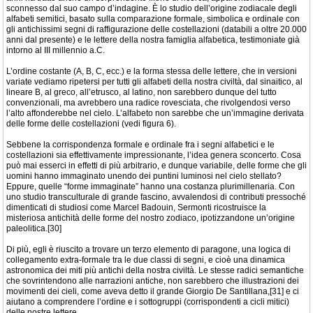
sconnesso dal suo campo d’indagine. È lo studio dell’origine zodiacale degli
alfabeti semitici, basato sulla comparazione formale, simbolica e ordinale con
gli antichissimi segni di raffigurazione delle costellazioni (databili a oltre 20.000
anni dal presente) e le lettere della nostra famiglia alfabetica, testimoniate già
intorno al III millennio a.C.
L’ordine costante (A, B, C, ecc.) e la forma stessa delle lettere, che in versioni
variate vediamo ripetersi per tutti gli alfabeti della nostra civiltà, dal sinaitico, al
lineare B, al greco, all’etrusco, al latino, non sarebbero dunque del tutto
convenzionali, ma avrebbero una radice rovesciata, che rivolgendosi verso
l’alto affonderebbe nel cielo. L’alfabeto non sarebbe che un’immagine derivata
delle forme delle costellazioni (vedi figura 6).
Sebbene la corrispondenza formale e ordinale fra i segni alfabetici e le
costellazioni sia effettivamente impressionante, l’idea genera sconcerto. Cosa
può mai esserci in effetti di più arbitrario, e dunque variabile, delle forme che gli
uomini hanno immaginato unendo dei puntini luminosi nel cielo stellato?
Eppure, quelle “forme immaginate” hanno una costanza plurimillenaria. Con
uno studio transculturale di grande fascino, avvalendosi di contributi pressoché
dimenticati di studiosi come Marcel Badouin, Sermonti ricostruisce la
misteriosa antichità delle forme del nostro zodiaco, ipotizzandone un’origine
paleolitica.[30]
Di più, egli è riuscito a trovare un terzo elemento di paragone, una logica di
collegamento extra-formale tra le due classi di segni, e cioè una dinamica
astronomica dei miti più antichi della nostra civiltà. Le stesse radici semantiche
che sovrintendono alle narrazioni antiche, non sarebbero che illustrazioni dei
movimenti dei cieli, come aveva detto il grande Giorgio De Santillana,[31] e ci
aiutano a comprendere l’ordine e i sottogruppi (corrispondenti a cicli mitici)
delle nostre lettere.