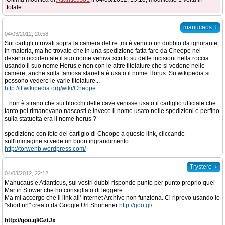
totale.
↓
manucaos
04/03/2012, 20:58
Sui cartigli ritrovati sopra la camera del re ,mi è venuto un dubbio da ignorante
in materia, ma ho trovato che in una spedizione fatta fare da Cheope nel
deserto occidentale il suo nome veniva scritto su delle incisioni nella roccia
usando il suo nome Horus e non con le altre titolature che si vedono nelle
camere, anche sulla famosa stauetta è usato il nome Horus. Su wikipedia si
possono vedere le varie titolature...
http://it.wikipedia.org/wiki/Cheope
.. non è strano che sui blocchi delle cave venisse usato il cartiglio ufficiale che
tanto poi rimanevano nascosti e invece il nome usato nelle spedizioni e perfino
sulla statuetta era il nome horus ?
spedizione con foto del cartiglo di Cheope a questo link, cliccando
sull'immagine si vede un buon ingrandimento
http://torwenb.wordpress.com/
↓
Trystero
04/03/2012, 22:12
Manucaus e Atlanticus, sui vostri dubbi risponde punto per punto proprio quel
Martin Stower che ho consigliato di leggere.
Ma mi accorgo che il link all' Internet Archive non funziona. Ci riprovo usando lo
"short url" creato da Google Url Shortener
http://goo.gl/
http://goo.gl/GztJx