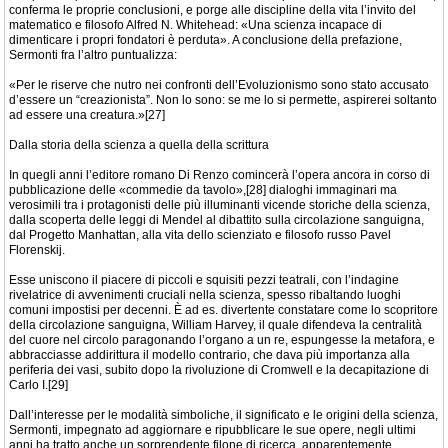
conferma le proprie conclusioni, e porge alle discipline della vita l’invito del
matematico e filosofo Alfred N. Whitehead: «Una scienza incapace di
dimenticare i propri fondatori è perduta». A conclusione della prefazione,
Sermonti fra l’altro puntualizza:
«Per le riserve che nutro nei confronti dell’Evoluzionismo sono stato accusato
d’essere un “creazionista”. Non lo sono: se me lo si permette, aspirerei soltanto
ad essere una creatura.»[27]
Dalla storia della scienza a quella della scrittura
In quegli anni l’editore romano Di Renzo comincerà l’opera ancora in corso di
pubblicazione delle «commedie da tavolo»,[28] dialoghi immaginari ma
verosimili tra i protagonisti delle più illuminanti vicende storiche della scienza,
dalla scoperta delle leggi di Mendel al dibattito sulla circolazione sanguigna,
dal Progetto Manhattan, alla vita dello scienziato e filosofo russo Pavel
Florenskij.
Esse uniscono il piacere di piccoli e squisiti pezzi teatrali, con l’indagine
rivelatrice di avvenimenti cruciali nella scienza, spesso ribaltando luoghi
comuni impostisi per decenni. È ad es. divertente constatare come lo scopritore
della circolazione sanguigna, William Harvey, il quale difendeva la centralità
del cuore nel circolo paragonando l’organo a un re, espungesse la metafora, e
abbracciasse addirittura il modello contrario, che dava più importanza alla
periferia dei vasi, subito dopo la rivoluzione di Cromwell e la decapitazione di
Carlo I.[29]
Dall’interesse per le modalità simboliche, il significato e le origini della scienza,
Sermonti, impegnato ad aggiornare e ripubblicare le sue opere, negli ultimi
anni ha tratto anche un sorprendente filone di ricerca, apparentemente