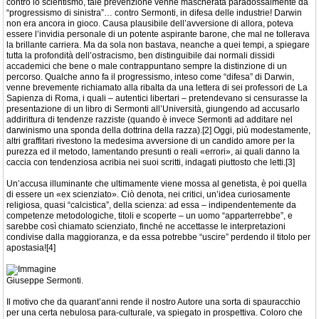
contro lo scientismo, tale prevenzione venne mascherata paradossalmente da
“progressismo di sinistra”… contro Sermonti, in difesa delle industrie! Darwin
non era ancora in gioco. Causa plausibile dell’avversione di allora, poteva
essere l’invidia personale di un potente aspirante barone, che mal ne tollerava
la brillante carriera. Ma da sola non bastava, neanche a quei tempi, a spiegare
tutta la profondità dell’ostracismo, ben distinguibile dai normali dissidi
accademici che bene o male contrappuntano sempre la distinzione di un
percorso. Qualche anno fa il progressismo, inteso come “difesa” di Darwin,
venne brevemente richiamato alla ribalta da una lettera di sei professori de La
Sapienza di Roma, i quali – autentici libertari – pretendevano si censurasse la
presentazione di un libro di Sermonti all’Università, giungendo ad accusarlo
addirittura di tendenze razziste (quando è invece Sermonti ad additare nel
darwinismo una sponda della dottrina della razza).[2] Oggi, più modestamente,
altri graffitari rivestono la medesima avversione di un candido amore per la
purezza ed il metodo, lamentando presunti o reali «errori», ai quali danno la
caccia con tendenziosa acribia nei suoi scritti, indagati piuttosto che letti.[3]
Un’accusa illuminante che ultimamente viene mossa al genetista, è poi quella
di essere un «ex scienziato». Ciò denota, nei critici, un’idea curiosamente
religiosa, quasi “calcistica”, della scienza: ad essa – indipendentemente da
competenze metodologiche, titoli e scoperte – un uomo “apparterrebbe”, e
sarebbe così chiamato scienziato, finché ne accettasse le interpretazioni
condivise dalla maggioranza, e da essa potrebbe “uscire” perdendo il titolo per
apostasia![4]
Giuseppe Sermonti.
Il motivo che da quarant’anni rende il nostro Autore una sorta di spauracchio
per una certa nebulosa para-culturale, va spiegato in prospettiva. Coloro che