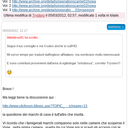
Vol. 1
http://www.archive.org/details/operationscarrie01howa
Vol. 2
http://www.archive.org/details/operationscarrie02howa
Vol. 3
http://www.archive.org/details/operatio ... 03vysegoog
Ultima modifica di
Trystero
il 05/03/2012, 02:57, modificato 1 volta in totale.
↓
barionu
05/03/2012, 12:17
Atlanticus81 ha scritto:
Seguo il tuo consiglio e me li salvo anche io sull'HD.
Mi serve tempo per tradurli dall'inglese all'italiano, ma sembrano molto interessanti.
E sono contributi provenienti dall'area di egittologia "ortodossa", corretto Trystero?
Bravo !
Ma leggi bene la discussione qui :
http://www.ufoforum.it/topic.asp?TOPIC_ ... ichpage=15
la questione dei marchi di cava è tutt'altro che risolta .
Vi ricordo che i famigerati marchi compaiono solo nelle camere che scoperse il
Vyse , nella prima camera , quella da cui Vyse poi si scavò gli accessi con le