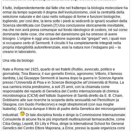
Il tutto, indipendentemente dal fatto che nel frattempo la biologia molecolare ha
ormai da tempo superato il dogma dell’evoluzionismo, cioè la centralità della
selezione naturale e del caso nello sviluppo di forme e funzioni biologiche,
togliendo, per così dire, la terra sotto i piedi ai sedicenti (e ignari) scudieri della
Scienza identificata con Darwin.[7] Una conclusione storicamente inevitabile,
ma che non avrà presa comunque sul fondo ideologico di costoro, né sul corso
dominante delle cose, che ormai del darwinismo già ha smesso di avere
bisogno. L’origine è oggi una questione superata dai “gregari” veri, i quali non
si occupano certo di Sermonti. Il circuito li ha completamente integrati nella
propria intangibilità autoreferenziale, essi la natura non l’indagano più – la
creano in laboratorio.
Una vita da biologo
Nato a Roma nel 1925, quarto di sei fratelli (Rutilio, avvocato, politico e
giornalista; Tina Bianca; il suo gemello Enrico, agronomo; Vittorio, il famoso
dantista; Lia) Giuseppe Sermonti si laurea dopo la guerra in Scienze Agrarie
presso l’Università di Pisa e in Scienze Biologiche all’Università di Roma. La
sua carriera inizia prestissimo, a soli 25 anni, con la chiamata come
responsabile del reparto di Genetica del Centro internazionale di chimica
microbiologica (CICM) dell’Istituto Superiore di Sanità diretto da E. B. Chain.
Dobbiamo alle sue ricerche la scoperta della sessualità nel Penicillium (a
Glasgow, con Guido Pontecorvo) e negli streptomiceti (con sua moglie
Isabella). Gli tocca dunque il titolo di padre della Genetica dei microorganismi
industriali.
Di tale disciplina fonda e dirige la Commissione Internazionale.
Consulente di alcune fra le più importanti multinazionali farmaceutiche, come
Ciba-Geigy, Lepetit, Eli Lilly e Pliva, dirige la International School for General
Genetics del Centro Ettore Majorana, a Erice, presso la quale organizza corsi