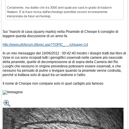
Certamente, ma dubito che tra 3000 anni qualcuno sarà in grado di tradurre
l'italiano. E la frase incisa dall'archeologo potrebbe essere erroneamente
interpretata da futuri archeologi.
Sui "marchi di cava (quarry marks) nella Piramide di Cheope ti consiglio di
leggere questa discussione di un anno fa:
http://www.ufoforum.it/topic.asp?TOPIC_ ... ichpage=14
In un mio messaggio del
16/06/2011 : 00:42:40
mostro i disegni tratti dal libro di
Vyse in cui sono ricopiati tutti i geroglifici osservati nelle camere più nascoste
della piramide, quelle di decompressione al di sopra della Camera del Re.
Luoghi che nessuno in origine prevedeva potessero essere osservati, e che
nessuno ha pensato di pulire o levigare quando la piramide venne costruita,
perché si trattava solo di spazi tra un lastrone e l'altro.
Il nome di Cheope non compare solo in quel cartiglio più famoso