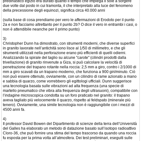
predinastico egizio era durato quanto il tempo che impiega il sole a sorgere
due volte dal posto in cui tramonta, il che interpretato alla luce del fenomeno
della precessione degli equinozi, significa circa 40.000 anni
(sulla base di cosa prendiamo per vero le affermazioni di Erodoto per il punto
2a e non facciamo altrettanto per il punto 2b? O dice il vero in entrambi i casi, o
non è attendibile neanche per il primo punto)
3)
Christopher Dunn ha dimostrato, con strumenti moderni, che diverse superfici
in granito lavorate nell’antichità sono lisce al 1/50 di millimetro, e che gli
strumenti utilizzati nella perforazione erano più efficienti di quelli odierni.
Analizzando la spirale del taglio su alcune "carote" (cilindri prodotti dalla
trivellazione) di granito rinvenute a Giza, si può calcolare la velocità di
penetrazione del trapano rotante nella roccia: 2,5 mm a giro, contro i 2/1000 di
mm a giro scavati da un trapano moderno, che funziona a 900 giri/minuto. Ciò
non può essere ottenuto, ovviamente, con un cilindro di rame azionato a mano
e sabbia di quarzo, come vorrebbero gli egittologi ufficiali. Dunn suggerisce
una tecnologia basata sulle vibrazioni ad alta frequenza (una specie di
martello pneumatico che vibra alla frequenza degli ultrasuoni), compatibile con
l’indagine microscopica condotta su un foro praticato nel granito: il trapano
aveva tagliato più velocemente il quarzo, rispetto al feldspato (minerale più
tenero). Ovviamente, una simile tecnologia non è raggiungibile con i mezzi di
4500 anni fa.
4)
Il professor David Bowen del Dipartimento di scienze della terra dell’Università
del Galles ha elaborato un metodo di datazione basato sull’isotopo radioattivo
Cloro-36, che può fornire una stima del tempo trascorso da quando una roccia
fu esposta per la prima volta all’atmosfera. Dei test preliminari, eseguiti sulle