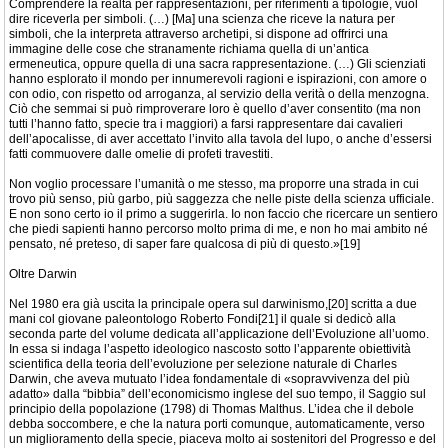
Comprendere la realtà per rappresentazioni, per riferimenti a tipologie, vuol
dire riceverla per simboli. (…) [Ma] una scienza che riceve la natura per
simboli, che la interpreta attraverso archetipi, si dispone ad offrirci una
immagine delle cose che stranamente richiama quella di un’antica
ermeneutica, oppure quella di una sacra rappresentazione. (…) Gli scienziati
hanno esplorato il mondo per innumerevoli ragioni e ispirazioni, con amore o
con odio, con rispetto od arroganza, al servizio della verità o della menzogna.
Ciò che semmai si può rimproverare loro è quello d’aver consentito (ma non
tutti l’hanno fatto, specie tra i maggiori) a farsi rappresentare dai cavalieri
dell’apocalisse, di aver accettato l’invito alla tavola del lupo, o anche d’essersi
fatti commuovere dalle omelie di profeti travestiti.
Non voglio processare l’umanità o me stesso, ma proporre una strada in cui
trovo più senso, più garbo, più saggezza che nelle piste della scienza ufficiale.
E non sono certo io il primo a suggerirla. Io non faccio che ricercare un sentiero
che piedi sapienti hanno percorso molto prima di me, e non ho mai ambito né
pensato, né preteso, di saper fare qualcosa di più di questo.»[19]
Oltre Darwin
Nel 1980 era già uscita la principale opera sul darwinismo,[20] scritta a due
mani col giovane paleontologo Roberto Fondi[21] il quale si dedicò alla
seconda parte del volume dedicata all’applicazione dell’Evoluzione all’uomo.
In essa si indaga l’aspetto ideologico nascosto sotto l’apparente obiettività
scientifica della teoria dell’evoluzione per selezione naturale di Charles
Darwin, che aveva mutuato l’idea fondamentale di «sopravvivenza del più
adatto» dalla “bibbia” dell’economicismo inglese del suo tempo, il Saggio sul
principio della popolazione (1798) di Thomas Malthus. L’idea che il debole
debba soccombere, e che la natura porti comunque, automaticamente, verso
un miglioramento della specie, piaceva molto ai sostenitori del Progresso e del