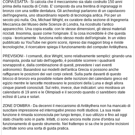
COPIA ESATTA - Si calcola che il meccanismo sia stato costruito 150 anni
prima della nascita di Cristo. E' composto da una trentina di ingranaggi in
bronzo con una sottile dentatura. Gli archeologi parlarono di un capolavoro
dell'ingegneria, uno straordinario reperto di tecnologia antica. Poi per un
secolo più nulla. Ora, Michael Wright, ex curatore della sezione di Ingegneria
Meccanica del Museo delle Scienze di Londra, ha ricostruito l'antico
apparecchio. Una copia esatta: con le stesse dimensioni, gli stessi materiali
riciclati. Insomma, quasi come l'originale. E la cosa incredibile è che questa
copia - teoricamente - funziona nello stesso modo dell'originale. In un video
pubblicato su YouTube nei giorni scorsi, ripreso dai maggiori blog e riviste
tecnologiche, il ricercatore spiega il funzionamento del computer Antikythera.
PREVISIONI - I comandi, dice Wright, sono relativamente semplici: girando una
manopola, posta sul lato dell'oggetto, è possibile scorrere i quadranti
sovrapposti e, dalla combinazione di questi, prevedere i vari eventi
astronomici. Basandosi sui modelli dell'antica Grecia si possono anche
raffigurare le posizioni dei vari corpi celesti. Sulla parte davanti di questo
blocco di bronzo era possibile notare delle iscrizioni del calendario greco ed
egizio mentre le lancette mostravano le posizioni della Luna e degli allora
cinque pianeti conosciuti. Sul retro, invece, due indicatori: uno mostrava un
calendario di 19 anni e le Olimpiadi e il secondo quando ci sarebbero state
eclissi di Luna e solari.
ZONE D'OMBRA - Da decenni il meccanismo di Antikythera non ha mancato di
suscitare impressione ed interrogativi presso molti studiosi. La sua reale
funzione è rimasta sconosciuta per lungo tempo, il suo utilizzo e fino ad oggi
stato chiarito solo in parte. Infatti, ci sono ancora molte zone d'ombra sul
funzionamento di questo strumento. Nel frattempo si sa che le poche incisioni
decifrate sono una sorta di guida pratica.