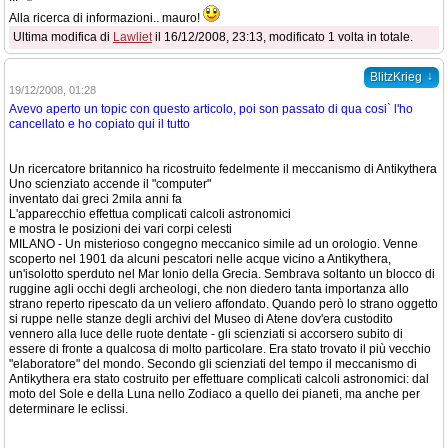
Alla ricerca di informazioni.. mauro!
Ultima modifica di
Lawliet
il 16/12/2008, 23:13, modificato 1 volta in totale.
↓
BlitzKrieg
19/12/2008, 01:28
Avevo aperto un topic con questo articolo, poi son passato di qua cosi` l'ho
cancellato e ho copiato qui il tutto
Un ricercatore britannico ha ricostruito fedelmente il meccanismo di Antikythera
Uno scienziato accende il "computer"
inventato dai greci 2mila anni fa
L'apparecchio effettua complicati calcoli astronomici
e mostra le posizioni dei vari corpi celesti
MILANO - Un misterioso congegno meccanico simile ad un orologio. Venne
scoperto nel 1901 da alcuni pescatori nelle acque vicino a Antikythera,
un'isolotto sperduto nel Mar Ionio della Grecia. Sembrava soltanto un blocco di
ruggine agli occhi degli archeologi, che non diedero tanta importanza allo
strano reperto ripescato da un veliero affondato. Quando però lo strano oggetto
si ruppe nelle stanze degli archivi del Museo di Atene dov'era custodito
vennero alla luce delle ruote dentate - gli scienziati si accorsero subito di
essere di fronte a qualcosa di molto particolare. Era stato trovato il più vecchio
"elaboratore" del mondo. Secondo gli scienziati del tempo il meccanismo di
Antikythera era stato costruito per effettuare complicati calcoli astronomici: dal
moto del Sole e della Luna nello Zodiaco a quello dei pianeti, ma anche per
determinare le eclissi.