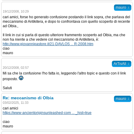
↓
mauro
19/12/2008, 10:29
cari amici, forse ho generato confusione postando il link sopra, che parlava del
meccanismo di Antikitera, e dopo lo confrontava con quello scoperto di recente
ad Olbia.,
Il link in cui si parla di questo ulteriore frammento scoperto ad Olbia, ma che
non ha niente a che vedere col meccanismo di Antikitera, è:
http://www.giovannipastore.it/21-DAVLOS ... R-2008.htm
ciao
mauro
↓
ArTisAll
20/12/2008, 02:57
Mi sa che la confusione l'ho fatta io, leggendo l'altro topic e questo con il link
proposto.
Saluti
Re: meccanismo di Olbia
↓
mauro
03/02/2025, 11:33
cari amici
https://www-ancientoriginsunleashed-com ... _hist=true
ciao
mauro