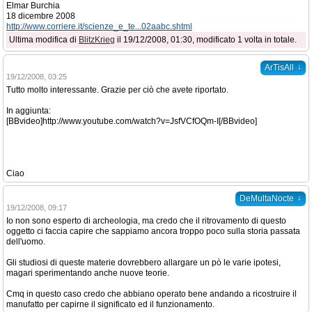
Elmar Burchia
18 dicembre 2008
http://www.corriere.it/scienze_e_te...02aabc.shtml
Ultima modifica di
BlitzKrieg
il 19/12/2008, 01:30, modificato 1 volta in totale.
↓
ArTisAll
19/12/2008, 03:25
Tutto molto interessante. Grazie per ciò che avete riportato.
In aggiunta:
[BBvideo]http://www.youtube.com/watch?v=JsfVCfOQm-I[/BBvideo]
Ciao
↓
DeMultaNocte
19/12/2008, 09:17
Io non sono esperto di archeologia, ma credo che il ritrovamento di questo
oggetto ci faccia capire che sappiamo ancora troppo poco sulla storia passata
dell'uomo.
Gli studiosi di queste materie dovrebbero allargare un pò le varie ipotesi,
magari sperimentando anche nuove teorie.
Cmq in questo caso credo che abbiano operato bene andando a ricostruire il
manufatto per capirne il significato ed il funzionamento.