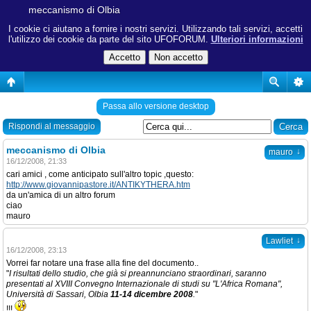
meccanismo di Olbia
I cookie ci aiutano a fornire i nostri servizi. Utilizzando tali servizi, accetti
l'utilizzo dei cookie da parte del sito UFOFORUM.
Ulteriori informazioni
Passa allo versione desktop
Rispondi al messaggio
meccanismo di Olbia
↓
mauro
16/12/2008, 21:33
cari amici , come anticipato sull'altro topic ,questo:
http://www.giovannipastore.it/ANTIKYTHERA.htm
da un'amica di un altro forum
ciao
mauro
↓
Lawliet
16/12/2008, 23:13
Vorrei far notare una frase alla fine del documento..
"
I risultati dello studio, che già si preannunciano straordinari, saranno
presentati al XVIII Convegno Internazionale di studi su "L'Africa Romana",
Università di Sassari, Olbia
11-14 dicembre 2008
.
"
!!!