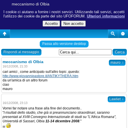
meccanismo di Olbia
I cookie ci aiutano a fornire i nostri servizi. Utilizzando tali servizi, accetti
l'utilizzo dei cookie da parte del sito UFOFORUM.
Ulteriori informazioni
Passa allo versione desktop
Rispondi al messaggio
meccanismo di Olbia
↓
mauro
16/12/2008, 21:33
cari amici , come anticipato sull'altro topic ,questo:
http://www.giovannipastore.it/ANTIKYTHERA.htm
da un'amica di un altro forum
ciao
mauro
↓
Lawliet
16/12/2008, 23:13
Vorrei far notare una frase alla fine del documento..
"
I risultati dello studio, che già si preannunciano straordinari, saranno
presentati al XVIII Convegno Internazionale di studi su "L'Africa Romana",
Università di Sassari, Olbia
11-14 dicembre 2008
.
"
!!!