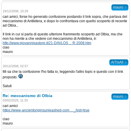
↓
mauro
19/12/2008, 10:29
cari amici, forse ho generato confusione postando il link sopra, che parlava del
meccanismo di Antikitera, e dopo lo confrontava con quello scoperto di recente
ad Olbia.,
Il link in cui si parla di questo ulteriore frammento scoperto ad Olbia, ma che
non ha niente a che vedere col meccanismo di Antikitera, è:
http://www.giovannipastore.it/21-DAVLOS ... R-2008.htm
ciao
mauro
↓
ArTisAll
20/12/2008, 02:57
Mi sa che la confusione l'ho fatta io, leggendo l'altro topic e questo con il link
proposto.
Saluti
Re: meccanismo di Olbia
↓
mauro
03/02/2025, 11:33
cari amici
https://www-ancientoriginsunleashed-com ... _hist=true
ciao
mauro