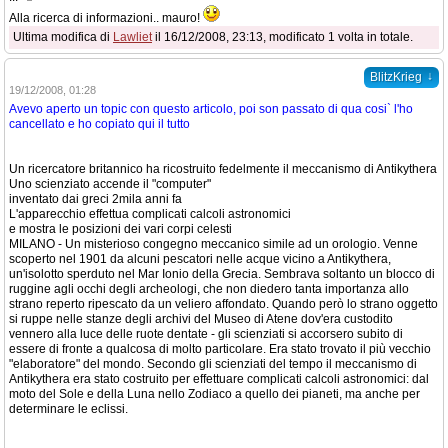
Alla ricerca di informazioni.. mauro!
Ultima modifica di
Lawliet
il 16/12/2008, 23:13, modificato 1 volta in totale.
↓
BlitzKrieg
19/12/2008, 01:28
Avevo aperto un topic con questo articolo, poi son passato di qua cosi` l'ho
cancellato e ho copiato qui il tutto
Un ricercatore britannico ha ricostruito fedelmente il meccanismo di Antikythera
Uno scienziato accende il "computer"
inventato dai greci 2mila anni fa
L'apparecchio effettua complicati calcoli astronomici
e mostra le posizioni dei vari corpi celesti
MILANO - Un misterioso congegno meccanico simile ad un orologio. Venne
scoperto nel 1901 da alcuni pescatori nelle acque vicino a Antikythera,
un'isolotto sperduto nel Mar Ionio della Grecia. Sembrava soltanto un blocco di
ruggine agli occhi degli archeologi, che non diedero tanta importanza allo
strano reperto ripescato da un veliero affondato. Quando però lo strano oggetto
si ruppe nelle stanze degli archivi del Museo di Atene dov'era custodito
vennero alla luce delle ruote dentate - gli scienziati si accorsero subito di
essere di fronte a qualcosa di molto particolare. Era stato trovato il più vecchio
"elaboratore" del mondo. Secondo gli scienziati del tempo il meccanismo di
Antikythera era stato costruito per effettuare complicati calcoli astronomici: dal
moto del Sole e della Luna nello Zodiaco a quello dei pianeti, ma anche per
determinare le eclissi.