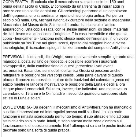
COPIA ESATTA - Si calcola che il meccanismo sia stato costruito 150 anni
prima della nascita di Cristo. E' composto da una trentina di ingranaggi in
bronzo con una sottile dentatura. Gli archeologi parlarono di un capolavoro
dell'ingegneria, uno straordinario reperto di tecnologia antica. Poi per un
secolo più nulla. Ora, Michael Wright, ex curatore della sezione di Ingegneria
Meccanica del Museo delle Scienze di Londra, ha ricostruito l'antico
apparecchio. Una copia esatta: con le stesse dimensioni, gli stessi materiali
riciclati. Insomma, quasi come l'originale. E la cosa incredibile è che questa
copia - teoricamente - funziona nello stesso modo dell'originale. In un video
pubblicato su YouTube nei giorni scorsi, ripreso dai maggiori blog e riviste
tecnologiche, il ricercatore spiega il funzionamento del computer Antikythera.
PREVISIONI - I comandi, dice Wright, sono relativamente semplici: girando una
manopola, posta sul lato dell'oggetto, è possibile scorrere i quadranti
sovrapposti e, dalla combinazione di questi, prevedere i vari eventi
astronomici. Basandosi sui modelli dell'antica Grecia si possono anche
raffigurare le posizioni dei vari corpi celesti. Sulla parte davanti di questo
blocco di bronzo era possibile notare delle iscrizioni del calendario greco ed
egizio mentre le lancette mostravano le posizioni della Luna e degli allora
cinque pianeti conosciuti. Sul retro, invece, due indicatori: uno mostrava un
calendario di 19 anni e le Olimpiadi e il secondo quando ci sarebbero state
eclissi di Luna e solari.
ZONE D'OMBRA - Da decenni il meccanismo di Antikythera non ha mancato di
suscitare impressione ed interrogativi presso molti studiosi. La sua reale
funzione è rimasta sconosciuta per lungo tempo, il suo utilizzo e fino ad oggi
stato chiarito solo in parte. Infatti, ci sono ancora molte zone d'ombra sul
funzionamento di questo strumento. Nel frattempo si sa che le poche incisioni
decifrate sono una sorta di guida pratica.