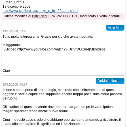
Elmar Burchia
18 dicembre 2008
http://www.corriere.it/scienze_e_te...02aabc.shtml
Ultima modifica di
BlitzKrieg
il 19/12/2008, 01:30, modificato 1 volta in totale.
↓
ArTisAll
19/12/2008, 03:25
Tutto molto interessante. Grazie per ciò che avete riportato.
In aggiunta:
[BBvideo]http://www.youtube.com/watch?v=JsfVCfOQm-I[/BBvideo]
Ciao
↓
DeMultaNocte
19/12/2008, 09:17
Io non sono esperto di archeologia, ma credo che il ritrovamento di questo
oggetto ci faccia capire che sappiamo ancora troppo poco sulla storia passata
dell'uomo.
Gli studiosi di queste materie dovrebbero allargare un pò le varie ipotesi,
magari sperimentando anche nuove teorie.
Cmq in questo caso credo che abbiano operato bene andando a ricostruire il
manufatto per capirne il significato ed il funzionamento.