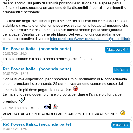
recenti accordi sul patto di stabilità portano l’esclusione delle spese per la
difesa e di conseguenza un aumento della disponibilità per gli investimenti su
armamenti e personale.
’esclusione degli investimenti per il settore della Difesa dai vincoli del Patto di
stabilità e crescita è un elemento positivo, strettamente legato all’impegno che
le Forze armate esercitano nel contesto internazionale per la salvaguardia
della pace. L’analisi del generale Mauro Del Vecchio, già comandante del
comando operativo di vertice
interforzehttps://www.forzearmate.org/p ... -militari/
Re: Povera Italia.. (seconda parte)
↓
MaxpoweR
03/01/2024, 20:34
Lo stato italiano è il nostro primo nemico, ormai è palese
Re: Povera Italia.. (seconda parte)
↓
bleffort
10/01/2024, 12:16
Con le nuove disposizioni per rinnovare il mio Documento di Riconoscimento
oltre a prenotarmi sto pagando 25 euro di versamento comprese spese dal
tabaccaio,in più devo pagare le nuove foto.
Le mani di questo governo una è più corta per dare e l'altra è più lunga per
prendere.
Grazie "mamma" Meloni!.
POVERA ITALIA CON IL POPOLO PIU' "BABBO" CHE CI SIA AL MONDO.
Re: Povera Italia.. (seconda parte)
↓
catwalk
10/01/2024, 12:59