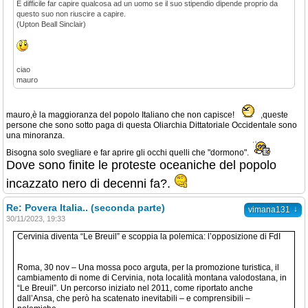
È difficile far capire qualcosa ad un uomo se il suo stipendio dipende proprio da
questo suo non riuscire a capire.
(Upton Beall Sinclair)
ciao
mauro
mauro,è la maggioranza del popolo Italiano che non capisce!
,queste
persone che sono sotto paga di questa Oliarchia Dittatoriale Occidentale sono
una minoranza.
Bisogna solo svegliare e far aprire gli occhi quelli che "dormono".
Dove sono finite le proteste oceaniche del popolo
incazzato nero di decenni fa?.
Re: Povera Italia.. (seconda parte)
↓
vimana131
30/11/2023, 19:33
Cervinia diventa “Le Breuil” e scoppia la polemica: l’opposizione di FdI
Roma, 30 nov – Una mossa poco arguta, per la promozione turistica, il
cambiamento di nome di Cervinia, nota località montana valodostana, in
“Le Breuil”. Un percorso iniziato nel 2011, come riportato anche
dall’Ansa, che però ha scatenato inevitabili – e comprensibili –