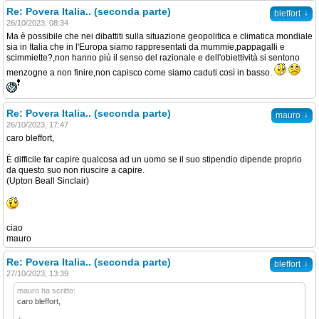
Re: Povera Italia.. (seconda parte)
↓
bleffort
26/10/2023, 08:34
Ma è possibile che nei dibattiti sulla situazione geopolitica e climatica mondiale
sia in Italia che in l'Europa siamo rappresentati da mummie,pappagalli e
scimmiette?,non hanno più il senso del razionale e dell'obiettività si sentono
menzogne a non finire,non capisco come siamo caduti così in basso.
Re: Povera Italia.. (seconda parte)
↓
mauro
26/10/2023, 17:47
caro bleffort,
È difficile far capire qualcosa ad un uomo se il suo stipendio dipende proprio
da questo suo non riuscire a capire.
(Upton Beall Sinclair)
ciao
mauro
Re: Povera Italia.. (seconda parte)
↓
bleffort
27/10/2023, 13:39
mauro ha scritto:
caro bleffort,