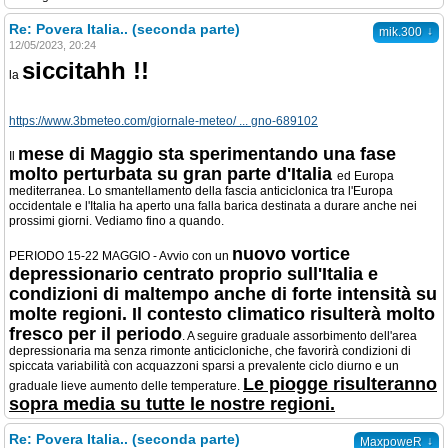
Re: Povera Italia.. (seconda parte)
↓
mik.300
12/05/2023, 20:24
siccitahh !!
la
https://www.3bmeteo.com/giornale-meteo/ ... gno-689102
mese di Maggio sta sperimentando una fase
Il
molto perturbata su gran parte d'Italia
ed Europa
mediterranea. Lo smantellamento della fascia anticiclonica tra l'Europa
occidentale e l'Italia ha aperto una falla barica destinata a durare anche nei
prossimi giorni. Vediamo fino a quando.
nuovo vortice
PERIODO 15-22 MAGGIO - Avvio con un
depressionario centrato proprio sull'Italia e
condizioni di maltempo anche di forte intensità su
molte regioni. Il contesto climatico risulterà molto
fresco per il periodo
. A seguire graduale assorbimento dell'area
depressionaria ma senza rimonte anticicloniche, che favorirà condizioni di
spiccata variabilità con acquazzoni sparsi a prevalente ciclo diurno e un
Le piogge risulteranno
graduale lieve aumento delle temperature.
sopra media su tutte le nostre regioni.
Re: Povera Italia.. (seconda parte)
↓
MaxpoweR