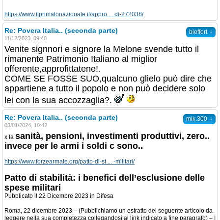
https://www.ilprimatonazionale.it/appro ... di-272038/
Re: Povera Italia.. (seconda parte)
↓
bleffort
11/12/2023, 09:40
Venite signnori e signore la Melone svende tutto il
rimanente Patrimonio Italiano al miglior
offerente,approfittatene!.
COME SE FOSSE SUO,qualcuno glielo può dire che
appartiene a tutto il popolo e non può decidere solo
lei con la sua accozzaglia?.
Re: Povera Italia.. (seconda parte)
↓
mik.300
03/01/2024, 10:42
sanità, pensioni, investimenti produttivi, zero..
x la
invece per le armi i soldi c sono..
https://www.forzearmate.org/patto-di-st ... -militari/
Patto di stabilità: i benefici dell’esclusione delle
spese militari
Pubblicato il 22 Dicembre 2023 in Difesa
Roma, 22 dicembre 2023 – (Pubblichiamo un estratto del seguente articolo da
leggere nella sua completezza collegandosi al link indicato a fine paragrafo) – I