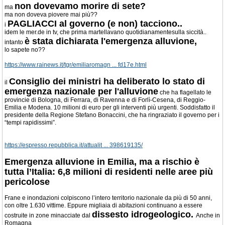
non dovevamo morire di sete?
ma
ma non doveva piovere mai più??
PAGLIACCI al governo (e non) tacciono..
i
idem le mer.de in tv, che prima martellavano quotidianamentesulla siccità..
è stata dichiarata l'emergenza alluvione,
intanto
lo sapete no??
https://www.rainews.it/tgr/emiliaromagn ... fd17e.html
Consiglio dei ministri ha deliberato lo stato di
il
emergenza nazionale per l'alluvione
che ha flagellato le
provincie di Bologna, di Ferrara, di Ravenna e di Forlì-Cesena, di Reggio-
Emilia e Modena. 10 milioni di euro per gli interventi più urgenti. Soddisfatto il
presidente della Regione Stefano Bonaccini, che ha ringraziato il governo per i
“tempi rapidissimi”.
https://espresso.repubblica.it/attualit ... 398619135/
Emergenza alluvione in Emilia, ma a rischio è
tutta l’Italia: 6,8 milioni di residenti nelle aree più
pericolose
Frane e inondazioni colpiscono l’intero territorio nazionale da più di 50 anni,
con oltre 1.630 vittime. Eppure migliaia di abitazioni continuano a essere
dissesto idrogeologico.
costruite in zone minacciate dal
Anche in
Romagna