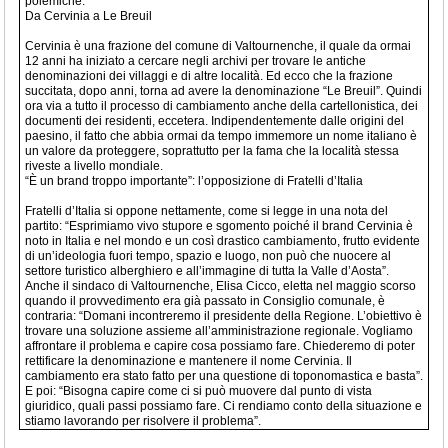
polemiche.
Da Cervinia a Le Breuil
Cervinia è una frazione del comune di Valtournenche, il quale da ormai
12 anni ha iniziato a cercare negli archivi per trovare le antiche
denominazioni dei villaggi e di altre località. Ed ecco che la frazione
succitata, dopo anni, torna ad avere la denominazione “Le Breuil”. Quindi
ora via a tutto il processo di cambiamento anche della cartellonistica, dei
documenti dei residenti, eccetera. Indipendentemente dalle origini del
paesino, il fatto che abbia ormai da tempo immemore un nome italiano è
un valore da proteggere, soprattutto per la fama che la località stessa
riveste a livello mondiale.
“È un brand troppo importante”: l’opposizione di Fratelli d’Italia
Fratelli d’Italia si oppone nettamente, come si legge in una nota del
partito: “Esprimiamo vivo stupore e sgomento poiché il brand Cervinia è
noto in Italia e nel mondo e un così drastico cambiamento, frutto evidente
di un’ideologia fuori tempo, spazio e luogo, non può che nuocere al
settore turistico alberghiero e all’immagine di tutta la Valle d’Aosta”.
Anche il sindaco di Valtournenche, Elisa Cicco, eletta nel maggio scorso
quando il provvedimento era già passato in Consiglio comunale, è
contraria: “Domani incontreremo il presidente della Regione. L’obiettivo è
trovare una soluzione assieme all’amministrazione regionale. Vogliamo
affrontare il problema e capire cosa possiamo fare. Chiederemo di poter
rettificare la denominazione e mantenere il nome Cervinia. Il
cambiamento era stato fatto per una questione di toponomastica e basta”.
E poi: “Bisogna capire come ci si può muovere dal punto di vista
giuridico, quali passi possiamo fare. Ci rendiamo conto della situazione e
stiamo lavorando per risolvere il problema”.