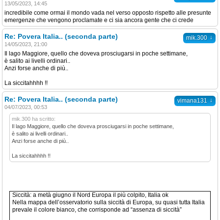
13/05/2023, 14:45
incredibile come ormai il mondo vada nel verso opposto rispetto alle presunte
emergenze che vengono proclamate e ci sia ancora gente che ci crede
Re: Povera Italia.. (seconda parte)
↓
mik.300
14/05/2023, 21:00
Il lago Maggiore, quello che doveva prosciugarsi in poche settimane,
è salito ai livelli ordinari..
Anzi forse anche di più..
La siccitahhhh !!
Re: Povera Italia.. (seconda parte)
↓
vimana131
04/07/2023, 00:53
mik.300 ha scritto:
Il lago Maggiore, quello che doveva prosciugarsi in poche settimane,
è salito ai livelli ordinari..
Anzi forse anche di più..
La siccitahhhh !!
Siccità: a metà giugno il Nord Europa il più colpito, Italia ok
Nella mappa dell’osservatorio sulla siccità di Europa, su quasi tutta Italia
prevale il colore bianco, che corrisponde ad “assenza di siccità”