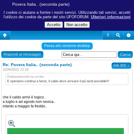
Povera Italia.. (seconda parte)
I cookie ci aiutano a fornire i nostri servizi. Utilizzando tali servizi, accetti
l'utilizzo dei cookie da parte del sito UFOFORUM.
Ulteriori informazioni
#
Passa allo versione desktop
Rispondi al messaggio
Re: Povera Italia.. (seconda parte)
↓
mik.300
11/05/2023, 21:19
Robiwankenobi ha scritto:
E speriamo continui a farne, il caldo deve arrivare il più tardi possibile!!!
che il caldo arrivi è logico..
a luglio e ad agosto non nevica..
intanto a maggio fa freddo..