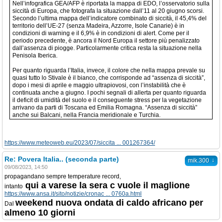
Nell’infografica GEA/AFP è riportata la mappa di EDO, l’osservatorio sulla
siccità di Europa, che fotografa la situazione dall’11 al 20 giugno scorsi.
Secondo l’ultima mappa dell’indicatore combinato di siccità, il 45,4% del
territorio dell’UE-27 (senza Madeira, Azzorre, Isole Canarie) è in
condizioni di warning e il 6,9% è in condizioni di alert. Come per il
periodo precedente, è ancora il Nord Europa il settore più penalizzato
dall’assenza di piogge. Particolarmente critica resta la situazione nella
Penisola Iberica.
Per quanto riguarda l’Italia, invece, il colore che nella mappa prevale su
quasi tutto lo Stivale è il bianco, che corrisponde ad “assenza di siccità”,
dopo i mesi di aprile e maggio ultrapiovosi, con l’instabilità che è
continuata anche a giugno. I pochi segnali di allerta per quanto riguarda
il deficit di umidità del suolo e il conseguente stress per la vegetazione
arrivano da parti di Toscana ed Emilia Romagna. “Assenza di siccità”
anche sui Balcani, nella Francia meridionale e Turchia.
https://www.meteoweb.eu/2023/07/siccita ... 001267364/
Re: Povera Italia.. (seconda parte)
↓
mik.300
09/08/2023, 14:50
propagandano sempre temperature record,
qui a varese la sera c vuole il maglione
intanto
https://www.ansa.it/sito/notizie/cronac ... 0760a.html
weekend nuova ondata di caldo africano per
Dal
almeno 10 giorni