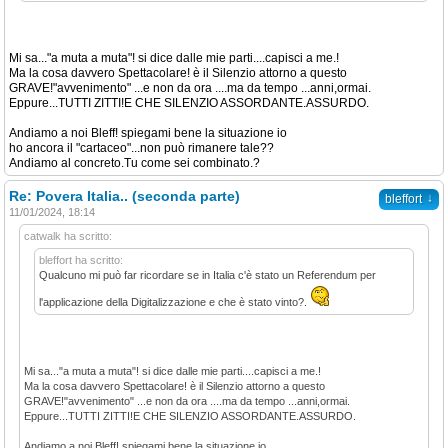
Mi sa..."a muta a muta"! si dice dalle mie parti....capisci a me.!
Ma la cosa davvero Spettacolare! è il Silenzio attorno a questo
GRAVE!"avvenimento" ...e non da ora ....ma da tempo ...anni,ormai.
Eppure...TUTTI ZITTI!E CHE SILENZIO ASSORDANTE.ASSURDO.
Andiamo a noi Bleff! spiegami bene la situazione io
ho ancora il "cartaceo"...non può rimanere tale??
Andiamo al concreto.Tu come sei combinato.?
Re: Povera Italia.. (seconda parte)
↓
bleffort
11/01/2024, 18:14
catwalk ha scritto:
bleffort ha scritto:
Qualcuno mi può far ricordare se in Italia c'è stato un Referendum per
l'applicazione della Digitalizzazione e che è stato vinto?.
Mi sa..."a muta a muta"! si dice dalle mie parti....capisci a me.!
Ma la cosa davvero Spettacolare! è il Silenzio attorno a questo
GRAVE!"avvenimento" ...e non da ora ....ma da tempo ...anni,ormai.
Eppure...TUTTI ZITTI!E CHE SILENZIO ASSORDANTE.ASSURDO.
Andiamo a noi Bleff! spiegami bene la situazione io