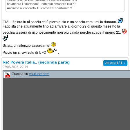
ho ancora il "cartaceo"...non può rimanere tale??
Andiamo al concreto.Tu come sei combinato.?
Elvì.....fin'ora iu nì sacciu chiù picca di tia e un sacciu comu mi la dunanu.
Fatto stà che attualmente fino ad arrivare al giorno 29 di questo mese ho la
vecchia tessera di riconoscimento non più valida perchè scade il giorno 21.
Si..si... un silenzio assordante!
Picciò un si vivi sulu di UFO
.
Re: Povera Italia.. (seconda parte)
↓
vimana131
07/06/2025, 22:44
Guarda su
youtube.com