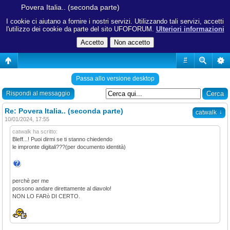
Povera Italia.. (seconda parte)
I cookie ci aiutano a fornire i nostri servizi. Utilizzando tali servizi, accetti
l'utilizzo dei cookie da parte del sito UFOFORUM.
Ulteriori informazioni
#
Passa allo versione desktop
Rispondi al messaggio
Re: Povera Italia.. (seconda parte)
↓
catwalk
10/01/2024, 17:55
catwalk ha scritto:
Bleff...! Puoi dirmi se ti stanno chiedendo
le impronte digitali???(per documento identità)
perchè per me
possono andare direttamente al diavolo!
NON LO FARò DI CERTO.