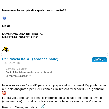
Nessuno che sappia dire qualcosa in merito??
MAH!
NON SONO UNA DETENUTA.
MAI STATA .GRAZIE A DIO.
Re: Povera Italia.. (seconda parte)
↓
bleffort
10/01/2024, 18:15
catwalk ha scritto:
Bleff...! Puoi dirmi se ti stanno chiedendo
le impronte digitali???
Non lo so ancora "catwalk" per ora sto preparando i documenti,l'appuntamento
all'ufficio anagrafe è per il 29 Gennaio e la Tessera mi scade il 21 di gennaio!.
Lunica volta che hanno preso le impronte digitali a tutti quelli che entravano
(compreso me) un po di anni fa è stato per poter entrare in banca Monte dei
Paschi di Siena,pezzi di m....