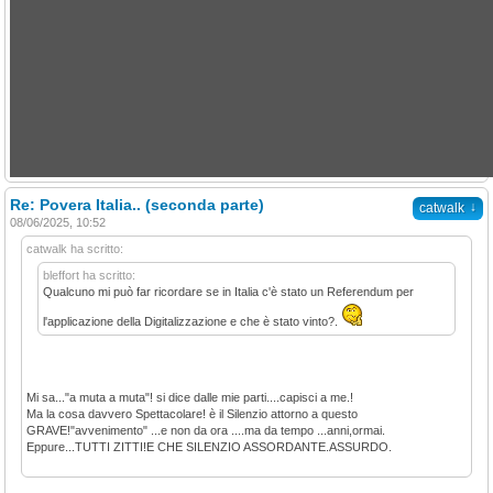
Re: Povera Italia.. (seconda parte)
↓
catwalk
08/06/2025, 10:52
catwalk ha scritto:
bleffort ha scritto:
Qualcuno mi può far ricordare se in Italia c'è stato un Referendum per
l'applicazione della Digitalizzazione e che è stato vinto?.
Mi sa..."a muta a muta"! si dice dalle mie parti....capisci a me.!
Ma la cosa davvero Spettacolare! è il Silenzio attorno a questo
GRAVE!"avvenimento" ...e non da ora ....ma da tempo ...anni,ormai.
Eppure...TUTTI ZITTI!E CHE SILENZIO ASSORDANTE.ASSURDO.