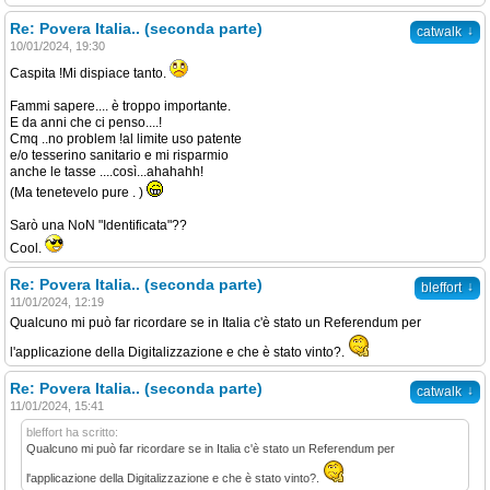
Re: Povera Italia.. (seconda parte)
↓
catwalk
10/01/2024, 19:30
Caspita !Mi dispiace tanto.
Fammi sapere.... è troppo importante.
E da anni che ci penso....!
Cmq ..no problem !al limite uso patente
e/o tesserino sanitario e mi risparmio
anche le tasse ....così...ahahahh!
(Ma tenetevelo pure . )
Sarò una NoN "Identificata"??
Cool.
Re: Povera Italia.. (seconda parte)
↓
bleffort
11/01/2024, 12:19
Qualcuno mi può far ricordare se in Italia c'è stato un Referendum per
l'applicazione della Digitalizzazione e che è stato vinto?.
Re: Povera Italia.. (seconda parte)
↓
catwalk
11/01/2024, 15:41
bleffort ha scritto:
Qualcuno mi può far ricordare se in Italia c'è stato un Referendum per
l'applicazione della Digitalizzazione e che è stato vinto?.