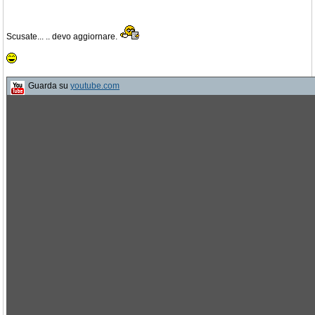
Scusate... .. devo aggiornare.
Guarda su
youtube.com