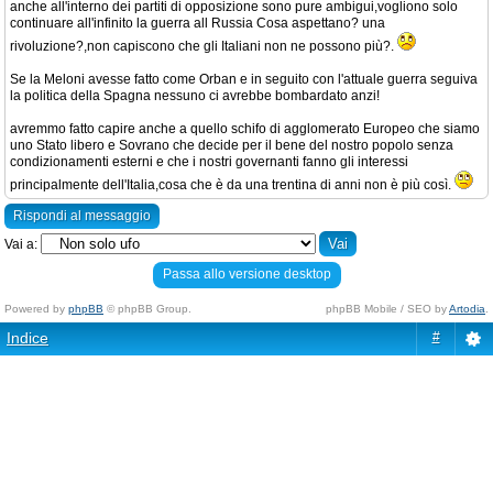
anche all'interno dei partiti di opposizione sono pure ambigui,vogliono solo
continuare all'infinito la guerra all Russia Cosa aspettano? una
rivoluzione?,non capiscono che gli Italiani non ne possono più?.
Se la Meloni avesse fatto come Orban e in seguito con l'attuale guerra seguiva
la politica della Spagna nessuno ci avrebbe bombardato anzi!
avremmo fatto capire anche a quello schifo di agglomerato Europeo che siamo
uno Stato libero e Sovrano che decide per il bene del nostro popolo senza
condizionamenti esterni e che i nostri governanti fanno gli interessi
principalmente dell'Italia,cosa che è da una trentina di anni non è più così.
Rispondi al messaggio
Vai a:
Passa allo versione desktop
Powered by
phpBB
© phpBB Group.
phpBB Mobile / SEO by
Artodia
.
Indice
#