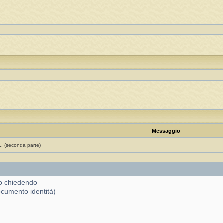
Messaggio
.. (seconda parte)
nno chiedendo
ocumento identità)