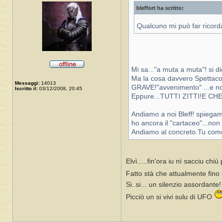
bleffort ha scritto:
Qualcuno mi può far ricorda
Mi sa..."a muta a muta"! si di
Ma la cosa davvero Spettacola
Messaggi:
14013
GRAVE!"avvenimento" ...e non
Iscritto il:
03/12/2008, 20:45
Eppure...TUTTI ZITTI!E 
Andiamo a noi Bleff! spiegam
ho ancora il "cartaceo"...no
Andiamo al concreto.Tu com
Elvì.....fin'ora iu nì sacciu ch
Fatto stà che attualmente fino
Si..si... un silenzio assordante
Picciò un si vivi sulu di UFO