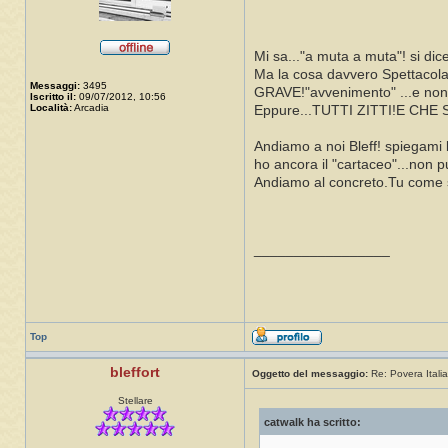
Mi sa..."a muta a muta"! si dice
Ma la cosa davvero Spettacolar
Messaggi:
3495
GRAVE!"avvenimento" ...e non 
Iscritto il:
09/07/2012, 10:56
Località:
Arcadia
Eppure...TUTTI ZITTI!E CH
Andiamo a noi Bleff! spiegami 
ho ancora il "cartaceo"...non 
Andiamo al concreto.Tu come 
_________________
Top
bleffort
Oggetto del messaggio:
Re: Povera Italia
Stellare
catwalk ha scritto: