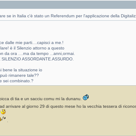
re se in Italia c'è stato un Referendum per l'applicazione della Digitali
ce dalle mie parti....capisci a me.!
re! è il Silenzio attorno a questo
 da ora ....ma da tempo ...anni,ormai.
CHE SILENZIO ASSORDANTE.ASSURDO.
i bene la situazione io
n può rimanere tale??
e sei combinato.?
iù picca di tia e un sacciu comu mi la dunanu.
 ad arrivare al giorno 29 di questo mese ho la vecchia tessera di ricon
!
.