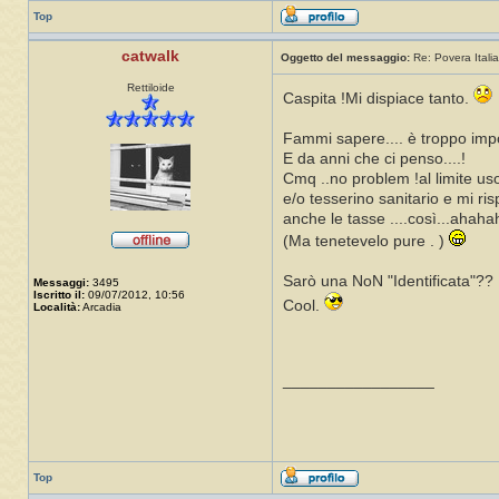
Top
catwalk
Oggetto del messaggio:
Re: Povera Italia
Rettiloide
Caspita !Mi dispiace tanto.
Fammi sapere.... è troppo imp
E da anni che ci penso....!
Cmq ..no problem !al limite us
e/o tesserino sanitario e mi ri
anche le tasse ....così...ahaha
(Ma tenetevelo pure . )
Sarò una NoN "Identificata"??
Messaggi:
3495
Iscritto il:
09/07/2012, 10:56
Cool.
Località:
Arcadia
_________________
Top