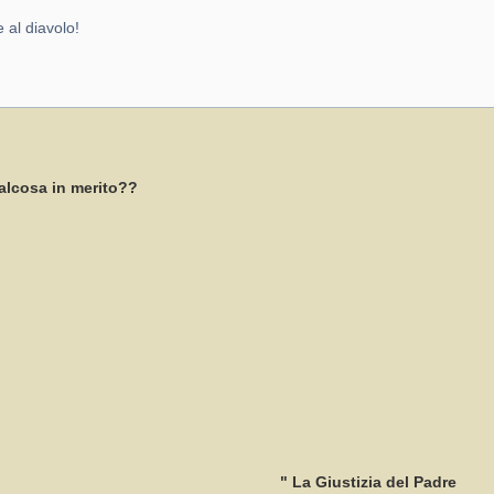
 al diavolo!
alcosa in merito??
" La Giustizia del Padre