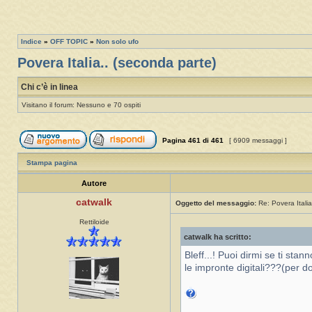
Indice
»
OFF TOPIC
»
Non solo ufo
Povera Italia.. (seconda parte)
Chi c’è in linea
Visitano il forum: Nessuno e 70 ospiti
Pagina
461
di
461
[ 6909 messaggi ]
Stampa pagina
Autore
catwalk
Oggetto del messaggio:
Re: Povera Italia
Rettiloide
catwalk ha scritto:
Bleff...! Puoi dirmi se ti sta
le impronte digitali???(per d