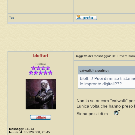
Top
bleffort
Oggetto del messaggio:
Re: Povera Italia
Stellare
catwalk ha scritto:
Bleff...! Puoi dirmi se ti sta
le impronte digitali???
Non lo so ancora "catwalk" per
Lunica volta che hanno preso le
Siena,pezzi di m....
Messaggi:
14013
Iscritto il:
03/12/2008, 20:45