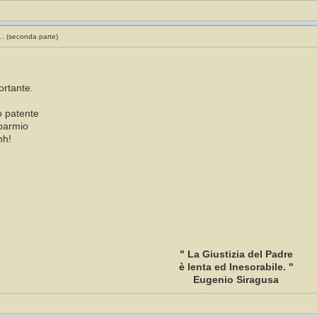
.. (seconda parte)
ortante.
o patente
sparmio
hh!
" La Giustizia del Padre
è lenta ed Inesorabile. "
Eugenio Siragusa