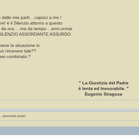
 dalle mie parti....capisci a me.!
e! è il Silenzio attorno a questo
da ora ....ma da tempo ...anni,ormai.
E SILENZIO ASSORDANTE.ASSURDO.
bene la situazione io
può rimanere tale??
sei combinato.?
" La Giustizia del Padre
è lenta ed Inesorabile. "
Eugenio Siragusa
.. (seconda parte)