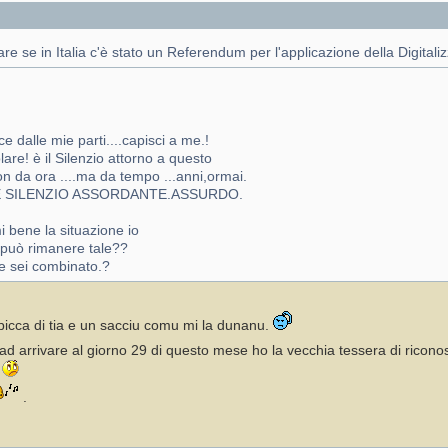
re se in Italia c'è stato un Referendum per l'applicazione della Digitali
ce dalle mie parti....capisci a me.!
re! è il Silenzio attorno a questo
 da ora ....ma da tempo ...anni,ormai.
CHE SILENZIO ASSORDANTE.ASSURDO.
i bene la situazione io
n può rimanere tale??
e sei combinato.?
iù picca di tia e un sacciu comu mi la dunanu.
 ad arrivare al giorno 29 di questo mese ho la vecchia tessera di ricon
!
.