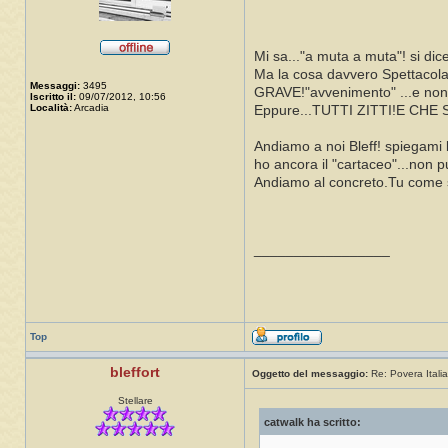
Mi sa..."a muta a muta"! si dice
Ma la cosa davvero Spettacolar
Messaggi:
3495
GRAVE!"avvenimento" ...e non 
Iscritto il:
09/07/2012, 10:56
Località:
Arcadia
Eppure...TUTTI ZITTI!E CH
Andiamo a noi Bleff! spiegami 
ho ancora il "cartaceo"...non 
Andiamo al concreto.Tu come 
_________________
Top
bleffort
Oggetto del messaggio:
Re: Povera Italia
Stellare
catwalk ha scritto: