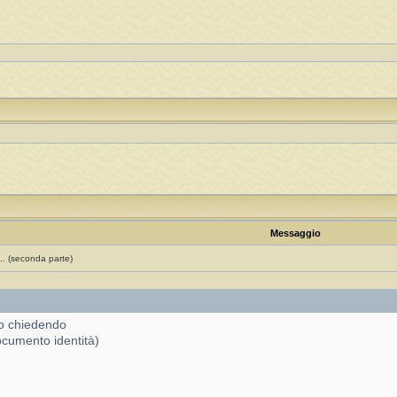
Messaggio
.. (seconda parte)
nno chiedendo
ocumento identità)