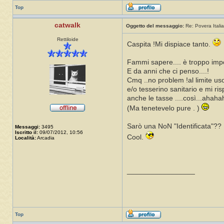
Top
catwalk
Oggetto del messaggio:
Re: Povera Italia
Rettiloide
Caspita !Mi dispiace tanto.
Fammi sapere.... è troppo imp
E da anni che ci penso....!
Cmq ..no problem !al limite us
e/o tesserino sanitario e mi ri
anche le tasse ....così...ahaha
(Ma tenetevelo pure . )
Sarò una NoN "Identificata"??
Messaggi:
3495
Iscritto il:
09/07/2012, 10:56
Cool.
Località:
Arcadia
_________________
Top