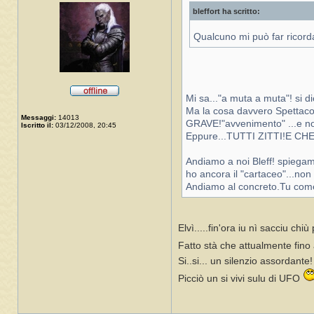
bleffort ha scritto:
Qualcuno mi può far ricorda
Mi sa..."a muta a muta"! si di
Ma la cosa davvero Spettacola
Messaggi:
14013
GRAVE!"avvenimento" ...e non
Iscritto il:
03/12/2008, 20:45
Eppure...TUTTI ZITTI!E 
Andiamo a noi Bleff! spiegam
ho ancora il "cartaceo"...no
Andiamo al concreto.Tu com
Elvì.....fin'ora iu nì sacciu ch
Fatto stà che attualmente fino
Si..si... un silenzio assordante
Picciò un si vivi sulu di UFO