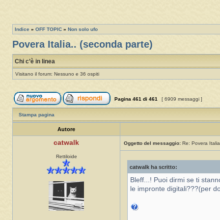
Indice
»
OFF TOPIC
»
Non solo ufo
Povera Italia.. (seconda parte)
Chi c’è in linea
Visitano il forum: Nessuno e 36 ospiti
Pagina
461
di
461
[ 6909 messaggi ]
Stampa pagina
Autore
catwalk
Oggetto del messaggio:
Re: Povera Italia
Rettiloide
catwalk ha scritto:
Bleff...! Puoi dirmi se ti sta
le impronte digitali???(per d