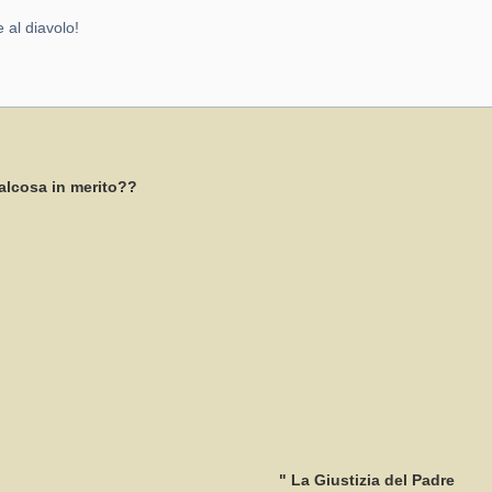
 al diavolo!
alcosa in merito??
" La Giustizia del Padre