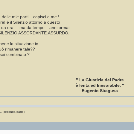
 dalle mie parti....capisci a me.!
e! è il Silenzio attorno a questo
da ora ....ma da tempo ...anni,ormai.
E SILENZIO ASSORDANTE.ASSURDO.
bene la situazione io
può rimanere tale??
sei combinato.?
" La Giustizia del Padre
è lenta ed Inesorabile. "
Eugenio Siragusa
.. (seconda parte)