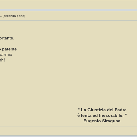
.. (seconda parte)
ortante.
o patente
sparmio
hh!
" La Giustizia del Padre
è lenta ed Inesorabile. "
Eugenio Siragusa