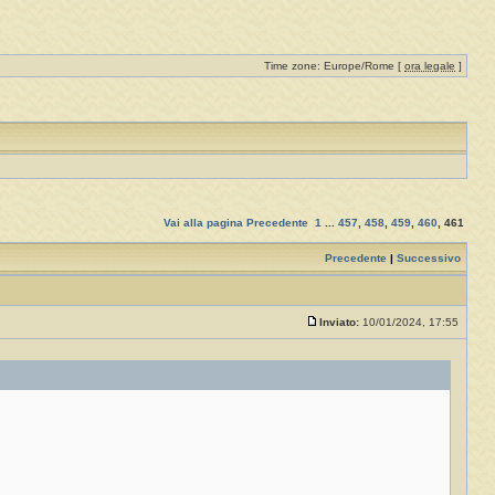
Time zone: Europe/Rome [
ora legale
]
Vai alla pagina
Precedente
1
...
457
,
458
,
459
,
460
,
461
Precedente
|
Successivo
Inviato:
10/01/2024, 17:55