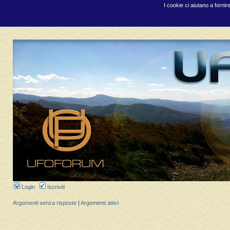
I cookie ci aiutano a fornir
Login
Iscriviti
Argomenti senza risposte
|
Argomenti attivi