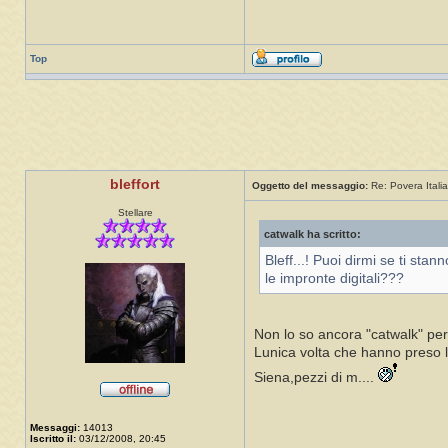
Top
bleffort
Oggetto del messaggio:
Re: Povera Italia
Stellare
catwalk ha scritto:
Bleff...! Puoi dirmi se ti sta
le impronte digitali???
Non lo so ancora "catwalk" per
Lunica volta che hanno preso le
Siena,pezzi di m....
Messaggi:
14013
Iscritto il:
03/12/2008, 20:45