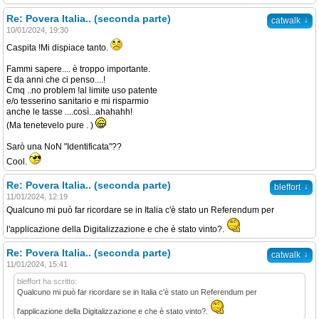
Re: Povera Italia.. (seconda parte)
↓
catwalk
10/01/2024, 19:30
Caspita !Mi dispiace tanto.
Fammi sapere.... è troppo importante.
E da anni che ci penso....!
Cmq ..no problem !al limite uso patente
e/o tesserino sanitario e mi risparmio
anche le tasse ....così...ahahahh!
(Ma tenetevelo pure . )
Sarò una NoN "Identificata"??
Cool.
Re: Povera Italia.. (seconda parte)
↓
bleffort
11/01/2024, 12:19
Qualcuno mi può far ricordare se in Italia c'è stato un Referendum per
l'applicazione della Digitalizzazione e che è stato vinto?.
Re: Povera Italia.. (seconda parte)
↓
catwalk
11/01/2024, 15:41
bleffort ha scritto:
Qualcuno mi può far ricordare se in Italia c'è stato un Referendum per
l'applicazione della Digitalizzazione e che è stato vinto?.