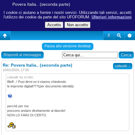
Povera Italia.. (seconda parte)
I cookie ci aiutano a fornire i nostri servizi. Utilizzando tali servizi, accetti
l'utilizzo dei cookie da parte del sito UFOFORUM.
Ulteriori informazioni
#
Passa allo versione desktop
Rispondi al messaggio
Re: Povera Italia.. (seconda parte)
↓
catwalk
10/01/2024, 17:55
catwalk ha scritto:
Bleff...! Puoi dirmi se ti stanno chiedendo
le impronte digitali???(per documento identità)
perchè per me
possono andare direttamente al diavolo!
NON LO FARò DI CERTO.