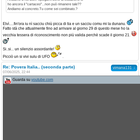
ho ancora il "cartaceo"...non può rimanere tale??
Andiamo al concreto.Tu come sei combinato.?
Elvì.....fin'ora iu nì sacciu chiù picca di tia e un sacciu comu mi la dunanu.
Fatto stà che attualmente fino ad arrivare al giorno 29 di questo mese ho la
vecchia tessera di riconoscimento non più valida perchè scade il giorno 21.
Si..si... un silenzio assordante!
Picciò un si vivi sulu di UFO
.
Re: Povera Italia.. (seconda parte)
↓
vimana131
07/06/2025, 22:44
Guarda su
youtube.com