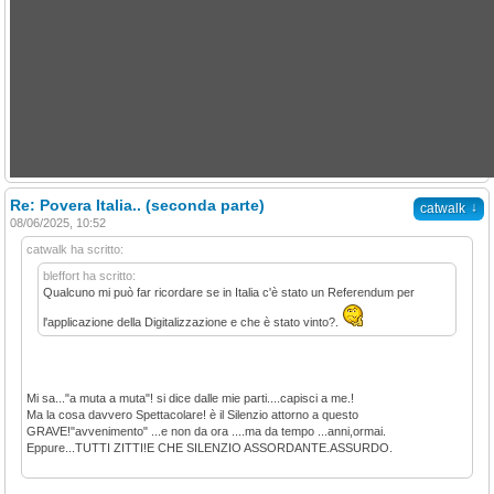
Re: Povera Italia.. (seconda parte)
↓
catwalk
08/06/2025, 10:52
catwalk ha scritto:
bleffort ha scritto:
Qualcuno mi può far ricordare se in Italia c'è stato un Referendum per
l'applicazione della Digitalizzazione e che è stato vinto?.
Mi sa..."a muta a muta"! si dice dalle mie parti....capisci a me.!
Ma la cosa davvero Spettacolare! è il Silenzio attorno a questo
GRAVE!"avvenimento" ...e non da ora ....ma da tempo ...anni,ormai.
Eppure...TUTTI ZITTI!E CHE SILENZIO ASSORDANTE.ASSURDO.