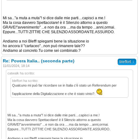
Mi sa..."a muta a muta"! si dice dalle mie parti....capisci a me.!
Ma la cosa davvero Spettacolare! è il Silenzio attorno a questo
GRAVE!"avvenimento" ...e non da ora ....ma da tempo ...anni,ormai.
Eppure...TUTTI ZITTI!E CHE SILENZIO ASSORDANTE.ASSURDO.
Andiamo a noi Bleff! spiegami bene la situazione io
ho ancora il "cartaceo"...non può rimanere tale??
Andiamo al concreto.Tu come sei combinato.?
Re: Povera Italia.. (seconda parte)
↓
bleffort
11/01/2024, 18:14
catwalk ha scritto:
bleffort ha scritto:
Qualcuno mi può far ricordare se in Italia c'è stato un Referendum per
l'applicazione della Digitalizzazione e che è stato vinto?.
Mi sa..."a muta a muta"! si dice dalle mie parti....capisci a me.!
Ma la cosa davvero Spettacolare! è il Silenzio attorno a questo
GRAVE!"avvenimento" ...e non da ora ....ma da tempo ...anni,ormai.
Eppure...TUTTI ZITTI!E CHE SILENZIO ASSORDANTE.ASSURDO.
Andiamo a noi Bleff! spiegami bene la situazione io