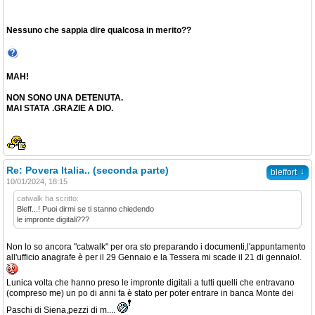
Nessuno che sappia dire qualcosa in merito??
MAH!
NON SONO UNA DETENUTA.
MAI STATA .GRAZIE A DIO.
Re: Povera Italia.. (seconda parte)
↓
bleffort
10/01/2024, 18:15
catwalk ha scritto:
Bleff...! Puoi dirmi se ti stanno chiedendo
le impronte digitali???
Non lo so ancora "catwalk" per ora sto preparando i documenti,l'appuntamento
all'ufficio anagrafe è per il 29 Gennaio e la Tessera mi scade il 21 di gennaio!.
Lunica volta che hanno preso le impronte digitali a tutti quelli che entravano
(compreso me) un po di anni fa è stato per poter entrare in banca Monte dei
Paschi di Siena,pezzi di m....