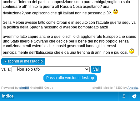
anche all'interno dei partiti di opposizione sono pure ambigui,vogliono solo
continuare all'infinito la guerra all Russia Cosa aspettano? una
rivoluzione?,non capiscono che gli Italiani non ne possono più?.
Se la Meloni avesse fatto come Orban e in seguito con l'attuale guerra seguiva
la politica della Spagna nessuno ci avrebbe bombardato anzi!
avremmo fatto capire anche a quello schifo di agglomerato Europeo che siamo
uno Stato libero e Sovrano che decide per il bene del nostro popolo senza
condizionamenti esterni e che i nostri governanti fanno gli interessi
principalmente dell'Italia,cosa che è da una trentina di anni non è più così.
Rispondi al messaggio
Vai a:
Passa allo versione desktop
Powered by
phpBB
© phpBB Group.
phpBB Mobile / SEO by
Artodia
.
Indice
#