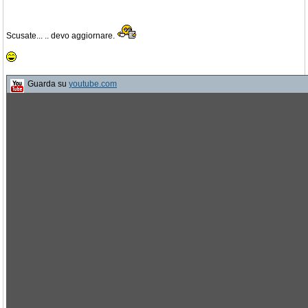
Scusate... .. devo aggiornare.
Guarda su
youtube.com