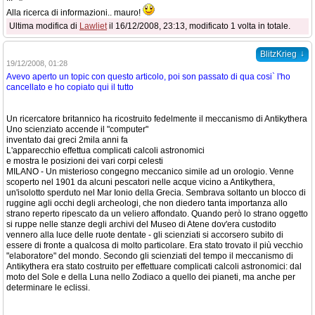
Alla ricerca di informazioni.. mauro!
Ultima modifica di
Lawliet
il 16/12/2008, 23:13, modificato 1 volta in totale.
↓
BlitzKrieg
19/12/2008, 01:28
Avevo aperto un topic con questo articolo, poi son passato di qua cosi` l'ho
cancellato e ho copiato qui il tutto
Un ricercatore britannico ha ricostruito fedelmente il meccanismo di Antikythera
Uno scienziato accende il "computer"
inventato dai greci 2mila anni fa
L'apparecchio effettua complicati calcoli astronomici
e mostra le posizioni dei vari corpi celesti
MILANO - Un misterioso congegno meccanico simile ad un orologio. Venne
scoperto nel 1901 da alcuni pescatori nelle acque vicino a Antikythera,
un'isolotto sperduto nel Mar Ionio della Grecia. Sembrava soltanto un blocco di
ruggine agli occhi degli archeologi, che non diedero tanta importanza allo
strano reperto ripescato da un veliero affondato. Quando però lo strano oggetto
si ruppe nelle stanze degli archivi del Museo di Atene dov'era custodito
vennero alla luce delle ruote dentate - gli scienziati si accorsero subito di
essere di fronte a qualcosa di molto particolare. Era stato trovato il più vecchio
"elaboratore" del mondo. Secondo gli scienziati del tempo il meccanismo di
Antikythera era stato costruito per effettuare complicati calcoli astronomici: dal
moto del Sole e della Luna nello Zodiaco a quello dei pianeti, ma anche per
determinare le eclissi.