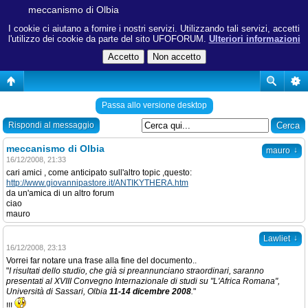
meccanismo di Olbia
I cookie ci aiutano a fornire i nostri servizi. Utilizzando tali servizi, accetti
l'utilizzo dei cookie da parte del sito UFOFORUM.
Ulteriori informazioni
Passa allo versione desktop
Rispondi al messaggio
meccanismo di Olbia
↓
mauro
16/12/2008, 21:33
cari amici , come anticipato sull'altro topic ,questo:
http://www.giovannipastore.it/ANTIKYTHERA.htm
da un'amica di un altro forum
ciao
mauro
↓
Lawliet
16/12/2008, 23:13
Vorrei far notare una frase alla fine del documento..
"
I risultati dello studio, che già si preannunciano straordinari, saranno
presentati al XVIII Convegno Internazionale di studi su "L'Africa Romana",
Università di Sassari, Olbia
11-14 dicembre 2008
.
"
!!!