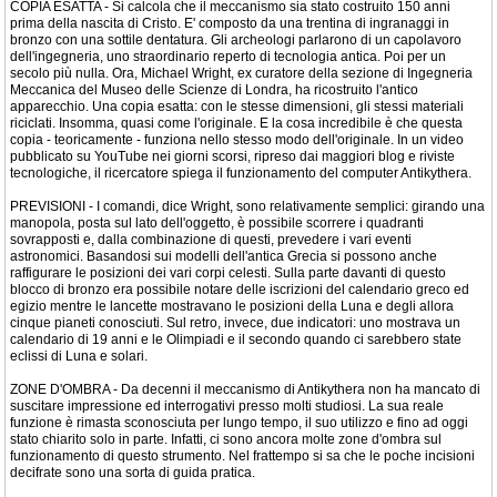
COPIA ESATTA - Si calcola che il meccanismo sia stato costruito 150 anni
prima della nascita di Cristo. E' composto da una trentina di ingranaggi in
bronzo con una sottile dentatura. Gli archeologi parlarono di un capolavoro
dell'ingegneria, uno straordinario reperto di tecnologia antica. Poi per un
secolo più nulla. Ora, Michael Wright, ex curatore della sezione di Ingegneria
Meccanica del Museo delle Scienze di Londra, ha ricostruito l'antico
apparecchio. Una copia esatta: con le stesse dimensioni, gli stessi materiali
riciclati. Insomma, quasi come l'originale. E la cosa incredibile è che questa
copia - teoricamente - funziona nello stesso modo dell'originale. In un video
pubblicato su YouTube nei giorni scorsi, ripreso dai maggiori blog e riviste
tecnologiche, il ricercatore spiega il funzionamento del computer Antikythera.
PREVISIONI - I comandi, dice Wright, sono relativamente semplici: girando una
manopola, posta sul lato dell'oggetto, è possibile scorrere i quadranti
sovrapposti e, dalla combinazione di questi, prevedere i vari eventi
astronomici. Basandosi sui modelli dell'antica Grecia si possono anche
raffigurare le posizioni dei vari corpi celesti. Sulla parte davanti di questo
blocco di bronzo era possibile notare delle iscrizioni del calendario greco ed
egizio mentre le lancette mostravano le posizioni della Luna e degli allora
cinque pianeti conosciuti. Sul retro, invece, due indicatori: uno mostrava un
calendario di 19 anni e le Olimpiadi e il secondo quando ci sarebbero state
eclissi di Luna e solari.
ZONE D'OMBRA - Da decenni il meccanismo di Antikythera non ha mancato di
suscitare impressione ed interrogativi presso molti studiosi. La sua reale
funzione è rimasta sconosciuta per lungo tempo, il suo utilizzo e fino ad oggi
stato chiarito solo in parte. Infatti, ci sono ancora molte zone d'ombra sul
funzionamento di questo strumento. Nel frattempo si sa che le poche incisioni
decifrate sono una sorta di guida pratica.