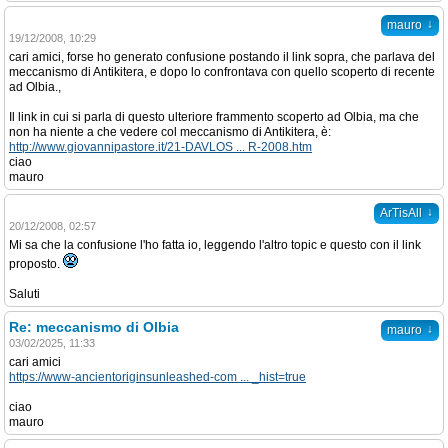
↓
mauro
19/12/2008, 10:29
cari amici, forse ho generato confusione postando il link sopra, che parlava del
meccanismo di Antikitera, e dopo lo confrontava con quello scoperto di recente
ad Olbia.,
Il link in cui si parla di questo ulteriore frammento scoperto ad Olbia, ma che
non ha niente a che vedere col meccanismo di Antikitera, è:
http://www.giovannipastore.it/21-DAVLOS ... R-2008.htm
ciao
mauro
↓
ArTisAll
20/12/2008, 02:57
Mi sa che la confusione l'ho fatta io, leggendo l'altro topic e questo con il link
proposto.
Saluti
Re: meccanismo di Olbia
↓
mauro
03/02/2025, 11:33
cari amici
https://www-ancientoriginsunleashed-com ... _hist=true
ciao
mauro