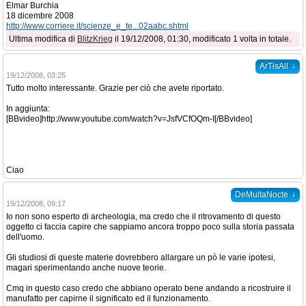
Elmar Burchia
18 dicembre 2008
http://www.corriere.it/scienze_e_te...02aabc.shtml
Ultima modifica di
BlitzKrieg
il 19/12/2008, 01:30, modificato 1 volta in totale.
↓
ArTisAll
19/12/2008, 03:25
Tutto molto interessante. Grazie per ciò che avete riportato.
In aggiunta:
[BBvideo]http://www.youtube.com/watch?v=JsfVCfOQm-I[/BBvideo]
Ciao
↓
DeMultaNocte
19/12/2008, 09:17
Io non sono esperto di archeologia, ma credo che il ritrovamento di questo
oggetto ci faccia capire che sappiamo ancora troppo poco sulla storia passata
dell'uomo.
Gli studiosi di queste materie dovrebbero allargare un pò le varie ipotesi,
magari sperimentando anche nuove teorie.
Cmq in questo caso credo che abbiano operato bene andando a ricostruire il
manufatto per capirne il significato ed il funzionamento.