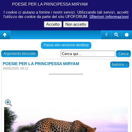
POESIE PER LA PRINCIPESSA MIRYAM
I cookie ci aiutano a fornire i nostri servizi. Utilizzando tali servizi, accetti
l'utilizzo dei cookie da parte del sito UFOFORUM.
Ulteriori informazioni
#
Passa allo versione desktop
Argomento bloccato
POESIE PER LA PRINCIPESSA MIRYAM
↓
barionu
26/05/2025, 09:12
-----------------------------