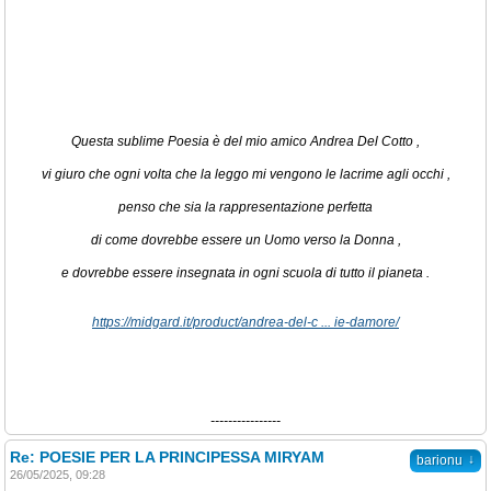
Questa sublime Poesia è del mio amico Andrea Del Cotto ,
vi giuro che ogni volta che la leggo mi vengono le lacrime agli occhi ,
penso che sia la rappresentazione perfetta
di come dovrebbe essere un Uomo verso la Donna ,
e dovrebbe essere insegnata in ogni scuola di tutto il pianeta .
https://midgard.it/product/andrea-del-c ... ie-damore/
----------------
Re: POESIE PER LA PRINCIPESSA MIRYAM
↓
barionu
26/05/2025, 09:28