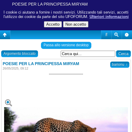
POESIE PER LA PRINCIPESSA MIRYAM
I cookie ci aiutano a fornire i nostri servizi. Utilizzando tali servizi, accetti
l'utilizzo dei cookie da parte del sito UFOFORUM.
Ulteriori informazioni
#
Passa allo versione desktop
Argomento bloccato
POESIE PER LA PRINCIPESSA MIRYAM
↓
barionu
26/05/2025, 09:12
-----------------------------