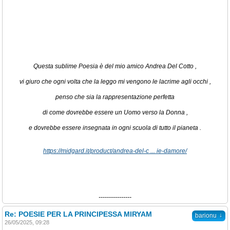
Questa sublime Poesia è del mio amico Andrea Del Cotto ,
vi giuro che ogni volta che la leggo mi vengono le lacrime agli occhi ,
penso che sia la rappresentazione perfetta
di come dovrebbe essere un Uomo verso la Donna ,
e dovrebbe essere insegnata in ogni scuola di tutto il pianeta .
https://midgard.it/product/andrea-del-c ... ie-damore/
----------------
Re: POESIE PER LA PRINCIPESSA MIRYAM
↓
barionu
26/05/2025, 09:28