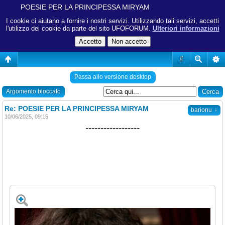
POESIE PER LA PRINCIPESSA MIRYAM
I cookie ci aiutano a fornire i nostri servizi. Utilizzando tali servizi, accetti
l'utilizzo dei cookie da parte del sito UFOFORUM.
Ulteriori informazioni
#
Passa allo versione desktop
Argomento bloccato
Re: POESIE PER LA PRINCIPESSA MIRYAM
↓
barionu
10/06/2025, 09:15
------------------