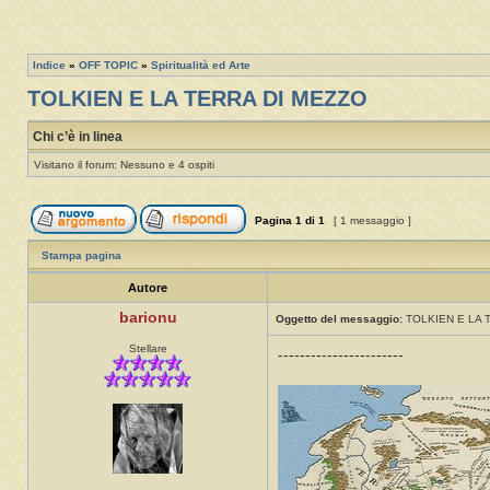
Indice
»
OFF TOPIC
»
Spiritualità ed Arte
TOLKIEN E LA TERRA DI MEZZO
Chi c’è in linea
Visitano il forum: Nessuno e 4 ospiti
Pagina
1
di
1
[ 1 messaggio ]
Stampa pagina
Autore
barionu
Oggetto del messaggio:
TOLKIEN E LA 
Stellare
-----------------------