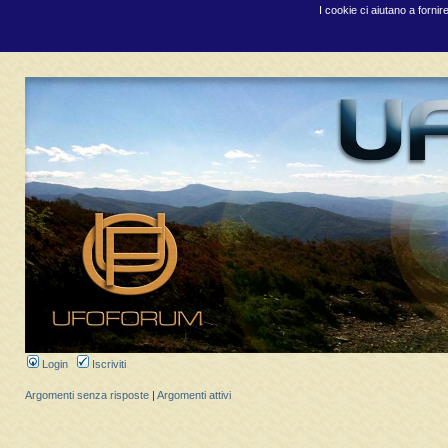
I cookie ci aiutano a fornir
Login
Iscriviti
Argomenti senza risposte
|
Argomenti attivi