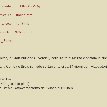
o.com/landi ... PKdG1nViOg
ttica/To ... tudine.htm
ans/co ... rth/?tl=it
ia/La-Te ... 97685.html
ran_Burrone
bbiton) e Gran Burrone (Rivendell) nella Terra di Mezzo è stimata in cir
rsa la Contea e Brea, richiede solitamente circa 14 giorni per i viaggiato
-370 km
~14 giorni (a piedi)
 da Brea e l'attraversamento del Guado di Bruinen.