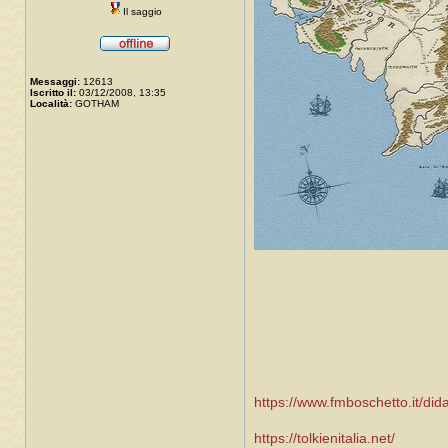
Il saggio
Messaggi:
12613
Iscritto il:
03/12/2008, 13:35
Località:
GOTHAM
https://www.fmboschetto.it/did
https://tolkienitalia.net/