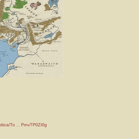
attica/To ... PmvTP0ZI0g