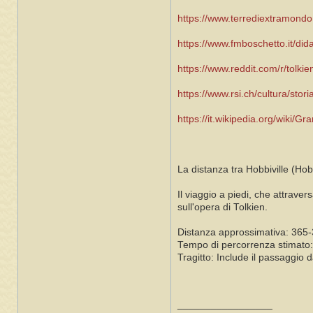
https://www.terrediextramond
https://www.fmboschetto.it/dida
https://www.reddit.com/r/tolkienf
https://www.rsi.ch/cultura/stor
https://it.wikipedia.org/wiki/G
La distanza tra Hobbiville (Ho
Il viaggio a piedi, che attrave
sull'opera di Tolkien.
Distanza approssimativa: 365
Tempo di percorrenza stimato: 
Tragitto: Include il passaggio
_________________