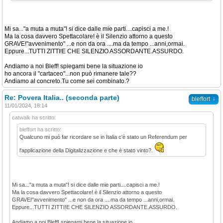
Mi sa..."a muta a muta"! si dice dalle mie parti....capisci a me.!
Ma la cosa davvero Spettacolare! è il Silenzio attorno a questo
GRAVE!"avvenimento" ...e non da ora ....ma da tempo ...anni,ormai.
Eppure...TUTTI ZITTI!E CHE SILENZIO ASSORDANTE.ASSURDO.
Andiamo a noi Bleff! spiegami bene la situazione io
ho ancora il "cartaceo"...non può rimanere tale??
Andiamo al concreto.Tu come sei combinato.?
Re: Povera Italia.. (seconda parte)
↓
bleffort
11/01/2024, 18:14
catwalk ha scritto:
bleffort ha scritto:
Qualcuno mi può far ricordare se in Italia c'è stato un Referendum per
l'applicazione della Digitalizzazione e che è stato vinto?.
Mi sa..."a muta a muta"! si dice dalle mie parti....capisci a me.!
Ma la cosa davvero Spettacolare! è il Silenzio attorno a questo
GRAVE!"avvenimento" ...e non da ora ....ma da tempo ...anni,ormai.
Eppure...TUTTI ZITTI!E CHE SILENZIO ASSORDANTE.ASSURDO.
Andiamo a noi Bleff! spiegami bene la situazione io