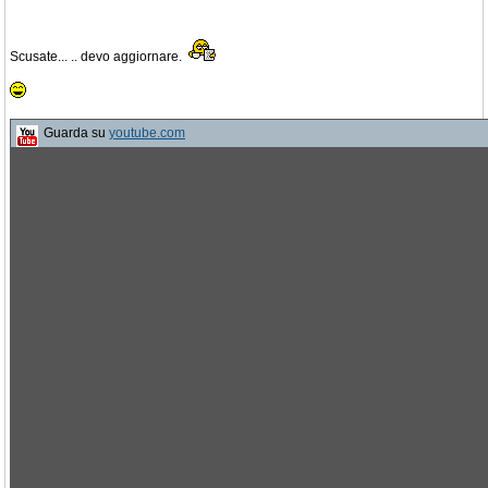
Scusate... .. devo aggiornare.
Guarda su
youtube.com