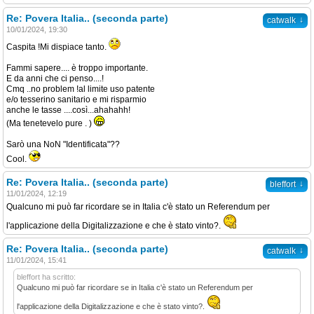
Re: Povera Italia.. (seconda parte)
↓
catwalk
10/01/2024, 19:30
Caspita !Mi dispiace tanto.
Fammi sapere.... è troppo importante.
E da anni che ci penso....!
Cmq ..no problem !al limite uso patente
e/o tesserino sanitario e mi risparmio
anche le tasse ....così...ahahahh!
(Ma tenetevelo pure . )
Sarò una NoN "Identificata"??
Cool.
Re: Povera Italia.. (seconda parte)
↓
bleffort
11/01/2024, 12:19
Qualcuno mi può far ricordare se in Italia c'è stato un Referendum per
l'applicazione della Digitalizzazione e che è stato vinto?.
Re: Povera Italia.. (seconda parte)
↓
catwalk
11/01/2024, 15:41
bleffort ha scritto:
Qualcuno mi può far ricordare se in Italia c'è stato un Referendum per
l'applicazione della Digitalizzazione e che è stato vinto?.