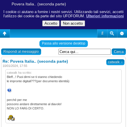
Povera Italia.. (seconda parte)
I cookie ci aiutano a fornire i nostri servizi. Utilizzando tali servizi, accetti
l'utilizzo dei cookie da parte del sito UFOFORUM.
Ulteriori informazioni
#
Passa allo versione desktop
Rispondi al messaggio
Re: Povera Italia.. (seconda parte)
↓
catwalk
10/01/2024, 17:55
catwalk ha scritto:
Bleff...! Puoi dirmi se ti stanno chiedendo
le impronte digitali???(per documento identità)
perchè per me
possono andare direttamente al diavolo!
NON LO FARò DI CERTO.