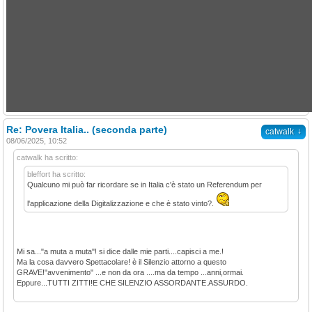
Re: Povera Italia.. (seconda parte)
↓
catwalk
08/06/2025, 10:52
catwalk ha scritto:
bleffort ha scritto:
Qualcuno mi può far ricordare se in Italia c'è stato un Referendum per
l'applicazione della Digitalizzazione e che è stato vinto?.
Mi sa..."a muta a muta"! si dice dalle mie parti....capisci a me.!
Ma la cosa davvero Spettacolare! è il Silenzio attorno a questo
GRAVE!"avvenimento" ...e non da ora ....ma da tempo ...anni,ormai.
Eppure...TUTTI ZITTI!E CHE SILENZIO ASSORDANTE.ASSURDO.