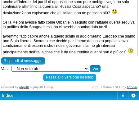
anche all'interno dei partiti di opposizione sono pure ambigui,vogliono solo
continuare all'infinito la guerra all Russia Cosa aspettano? una
rivoluzione?,non capiscono che gli Italiani non ne possono più?.
Se la Meloni avesse fatto come Orban e in seguito con l'attuale guerra seguiva
la politica della Spagna nessuno ci avrebbe bombardato anzi!
avremmo fatto capire anche a quello schifo di agglomerato Europeo che siamo
uno Stato libero e Sovrano che decide per il bene del nostro popolo senza
condizionamenti esterni e che i nostri governanti fanno gli interessi
principalmente dell'Italia,cosa che è da una trentina di anni non è più così.
Rispondi al messaggio
Vai a:
Passa allo versione desktop
Powered by
phpBB
© phpBB Group.
phpBB Mobile / SEO by
Artodia
.
Indice
#