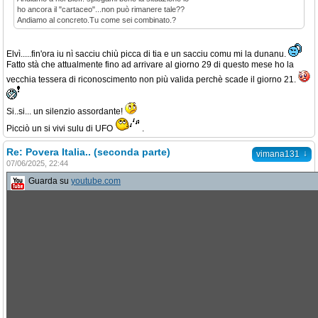
ho ancora il "cartaceo"...non può rimanere tale??
Andiamo al concreto.Tu come sei combinato.?
Elvì.....fin'ora iu nì sacciu chiù picca di tia e un sacciu comu mi la dunanu.
Fatto stà che attualmente fino ad arrivare al giorno 29 di questo mese ho la
vecchia tessera di riconoscimento non più valida perchè scade il giorno 21.
Si..si... un silenzio assordante!
Picciò un si vivi sulu di UFO
.
Re: Povera Italia.. (seconda parte)
↓
vimana131
07/06/2025, 22:44
Guarda su
youtube.com