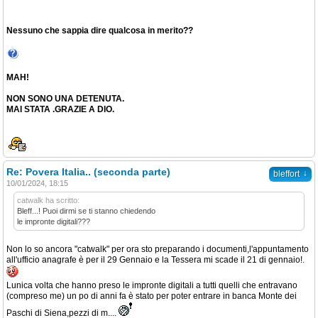
Nessuno che sappia dire qualcosa in merito??
MAH!
NON SONO UNA DETENUTA.
MAI STATA .GRAZIE A DIO.
Re: Povera Italia.. (seconda parte)
↓
bleffort
10/01/2024, 18:15
catwalk ha scritto:
Bleff...! Puoi dirmi se ti stanno chiedendo
le impronte digitali???
Non lo so ancora "catwalk" per ora sto preparando i documenti,l'appuntamento
all'ufficio anagrafe è per il 29 Gennaio e la Tessera mi scade il 21 di gennaio!.
Lunica volta che hanno preso le impronte digitali a tutti quelli che entravano
(compreso me) un po di anni fa è stato per poter entrare in banca Monte dei
Paschi di Siena,pezzi di m....