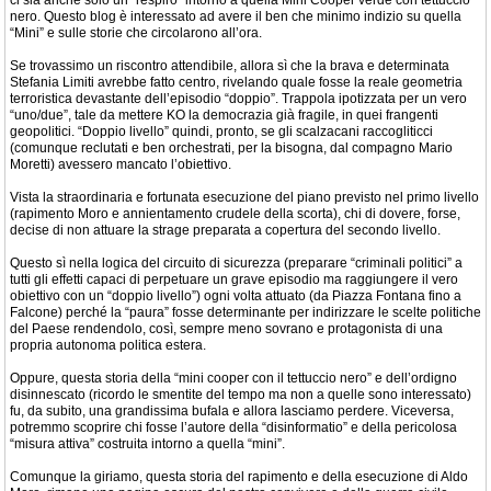
ci sia anche solo un “respiro” intorno a quella Mini Cooper verde con tettuccio
nero. Questo blog è interessato ad avere il ben che minimo indizio su quella
“Mini” e sulle storie che circolarono all’ora.
Se trovassimo un riscontro attendibile, allora sì che la brava e determinata
Stefania Limiti avrebbe fatto centro, rivelando quale fosse la reale geometria
terroristica devastante dell’episodio “doppio”. Trappola ipotizzata per un vero
“uno/due”, tale da mettere KO la democrazia già fragile, in quei frangenti
geopolitici. “Doppio livello” quindi, pronto, se gli scalzacani raccogliticci
(comunque reclutati e ben orchestrati, per la bisogna, dal compagno Mario
Moretti) avessero mancato l’obiettivo.
Vista la straordinaria e fortunata esecuzione del piano previsto nel primo livello
(rapimento Moro e annientamento crudele della scorta), chi di dovere, forse,
decise di non attuare la strage preparata a copertura del secondo livello.
Questo sì nella logica del circuito di sicurezza (preparare “criminali politici” a
tutti gli effetti capaci di perpetuare un grave episodio ma raggiungere il vero
obiettivo con un “doppio livello”) ogni volta attuato (da Piazza Fontana fino a
Falcone) perché la “paura” fosse determinante per indirizzare le scelte politiche
del Paese rendendolo, così, sempre meno sovrano e protagonista di una
propria autonoma politica estera.
Oppure, questa storia della “mini cooper con il tettuccio nero” e dell’ordigno
disinnescato (ricordo le smentite del tempo ma non a quelle sono interessato)
fu, da subito, una grandissima bufala e allora lasciamo perdere. Viceversa,
potremmo scoprire chi fosse l’autore della “disinformatio” e della pericolosa
“misura attiva” costruita intorno a quella “mini”.
Comunque la giriamo, questa storia del rapimento e della esecuzione di Aldo