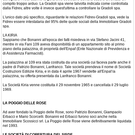
compito troppo arduo. La Gradoli spa viene talvolta indicata come controllata
dalla Fidrev, altre volte è invece quest'ultima a controllare la Gradoli spa.
L'unico dato più specifico, riguardante le relazioni Fidrev-Gradoli spa, vede la
Fidrev essere intestataria del 95% delle quote sociali della Immobiliare Gradoli
spa.
LA KIRIA
Sappiamo che Bonanni all'epoca dei fatti risiedeva in via Stefano Jacini 41,
mentre in via Fani 109 aveva disponibilità di un appartamento sito al primo
piano della palazzina, di proprietà dell'Enpaf (Ente Nazionale di Previdenza e
di Assistenza Farmacisti).
La palazzina al 109 era stata costruita da una società cui faceva parte anche il
padre di Patrizio Bonanni, Lanfranco. Tale società prendeva il nome di Società
Costruzioni Edilizie Kiria, e in data 4 aprile 1967 vendette all'Enpaf la
palazzina, su offerta presentata da Lanfranco Bonanni.
La Società Kiria venne costituita il 29 novembre 1965 e cancellata il 29 luglio
1969.
LA POGGIO DELLE ROSE
Ad aver fondato la Poggio delle Rose, sono Patrizio Bonanni, Giampaolo
Erbacci e Mario Scorcelli. Bonanni ed Erbacci furono soci anche nella
Immobiliare Scossicci srl. La Poggio delle Rose viene definitivamente liquidata
nel 1993.
LE SOCIETÀ DI COPERTURA DEL SISDE