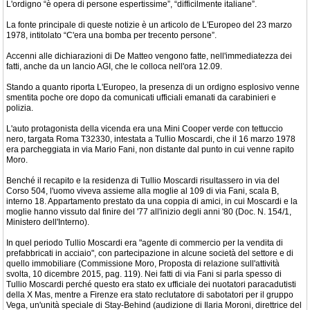
L'ordigno “è opera di persone espertissime”, “difficilmente italiane”.
La fonte principale di queste notizie è un articolo de L'Europeo del 23 marzo
1978, intitolato “C'era una bomba per trecento persone”.
Accenni alle dichiarazioni di De Matteo vengono fatte, nell'immediatezza dei
fatti, anche da un lancio AGI, che le colloca nell'ora 12.09.
Stando a quanto riporta L'Europeo, la presenza di un ordigno esplosivo venne
smentita poche ore dopo da comunicati ufficiali emanati da carabinieri e
polizia.
L'auto protagonista della vicenda era una Mini Cooper verde con tettuccio
nero, targata Roma T32330, intestata a Tullio Moscardi, che il 16 marzo 1978
era parcheggiata in via Mario Fani, non distante dal punto in cui venne rapito
Moro.
Benché il recapito e la residenza di Tullio Moscardi risultassero in via del
Corso 504, l'uomo viveva assieme alla moglie al 109 di via Fani, scala B,
interno 18. Appartamento prestato da una coppia di amici, in cui Moscardi e la
moglie hanno vissuto dal finire del '77 all'inizio degli anni '80 (Doc. N. 154/1,
Ministero dell'Interno).
In quel periodo Tullio Moscardi era "agente di commercio per la vendita di
prefabbricati in acciaio", con partecipazione in alcune società del settore e di
quello immobiliare (Commissione Moro, Proposta di relazione sull'attività
svolta, 10 dicembre 2015, pag. 119). Nei fatti di via Fani si parla spesso di
Tullio Moscardi perché questo era stato ex ufficiale dei nuotatori paracadutisti
della X Mas, mentre a Firenze era stato reclutatore di sabotatori per il gruppo
Vega, un'unità speciale di Stay-Behind (audizione di Ilaria Moroni, direttrice del