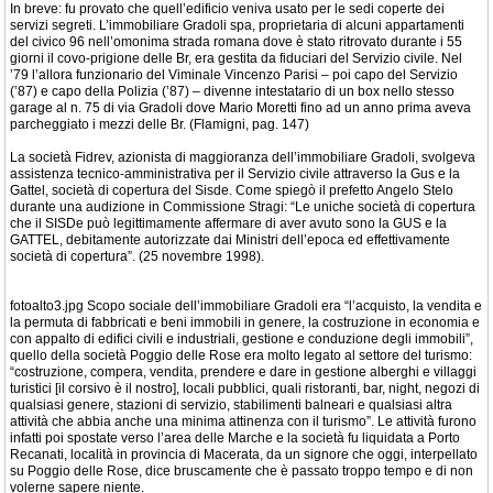
In breve: fu provato che quell’edificio veniva usato per le sedi coperte dei
servizi segreti. L’immobiliare Gradoli spa, proprietaria di alcuni appartamenti
del civico 96 nell’omonima strada romana dove è stato ritrovato durante i 55
giorni il covo-prigione delle Br, era gestita da fiduciari del Servizio civile. Nel
’79 l’allora funzionario del Viminale Vincenzo Parisi – poi capo del Servizio
(’87) e capo della Polizia (’87) – divenne intestatario di un box nello stesso
garage al n. 75 di via Gradoli dove Mario Moretti fino ad un anno prima aveva
parcheggiato i mezzi delle Br. (Flamigni, pag. 147)
La società Fidrev, azionista di maggioranza dell’immobiliare Gradoli, svolgeva
assistenza tecnico-amministrativa per il Servizio civile attraverso la Gus e la
Gattel, società di copertura del Sisde. Come spiegò il prefetto Angelo Stelo
durante una audizione in Commissione Stragi: “Le uniche società di copertura
che il SISDe può legittimamente affermare di aver avuto sono la GUS e la
GATTEL, debitamente autorizzate dai Ministri dell’epoca ed effettivamente
società di copertura”. (25 novembre 1998).
fotoalto3.jpg Scopo sociale dell’immobiliare Gradoli era “l’acquisto, la vendita e
la permuta di fabbricati e beni immobili in genere, la costruzione in economia e
con appalto di edifici civili e industriali, gestione e conduzione degli immobili”,
quello della società Poggio delle Rose era molto legato al settore del turismo:
“costruzione, compera, vendita, prendere e dare in gestione alberghi e villaggi
turistici [il corsivo è il nostro], locali pubblici, quali ristoranti, bar, night, negozi di
qualsiasi genere, stazioni di servizio, stabilimenti balneari e qualsiasi altra
attività che abbia anche una minima attinenza con il turismo”. Le attività furono
infatti poi spostate verso l’area delle Marche e la società fu liquidata a Porto
Recanati, località in provincia di Macerata, da un signore che oggi, interpellato
su Poggio delle Rose, dice bruscamente che è passato troppo tempo e di non
volerne sapere niente.