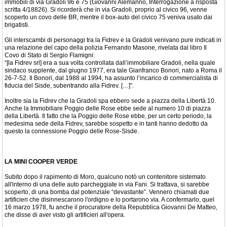
immobili di via Gradoli 96 e 75 (Giovanni Alemanno, Interrogazione a risposta
scritta 4/18826). Si ricorderà che in via Gradoli, proprio al civico 96, venne
scoperto un covo delle BR, mentre il box-auto del civico 75 veniva usato dai
brigatisti.
Gli interscambi di personaggi tra la Fidrev e la Gradoli venivano pure indicati in
una relazione del capo della polizia Fernando Masone, rivelata dal libro Il
Covo di Stato di Sergio Flamigni:
“[la Fidrev srl] era a sua volta controllata dall’immobiliare Gradoli, nella quale
sindaco supplente, dal giugno 1977, era tale Gianfranco Bonori, nato a Roma il
26-7-52. Il Bonori, dal 1988 al 1994, ha assunto l’incarico di commercialista di
fiducia del Sisde, subentrando alla Fidrev. […]”.
Inoltre sia la Fidrev che la Gradoli spa ebbero sede a piazza della Libertà 10.
Anche la Immobiliare Poggio delle Rose ebbe sede al numero 10 di piazza
della Libertà. Il fatto che la Poggio delle Rose ebbe, per un certo periodo, la
medesima sede della Fidrev, sarebbe sospetto e in tanti hanno dedotto da
questo la connessione Poggio delle Rose-Sisde.
LA MINI COOPER VERDE
Subito dopo il rapimento di Moro, qualcuno notò un contenitore sistemato
all'interno di una delle auto parcheggiate in via Fani. Si trattava, si sarebbe
scoperto, di una bomba dal potenziale “devastante”. Vennero chiamati due
artificieri che disinnescarono l'ordigno e lo portarono via. A confermarlo, quel
16 marzo 1978, fu anche il procuratore della Repubblica Giovanni De Matteo,
che disse di aver visto gli artificieri all'opera.