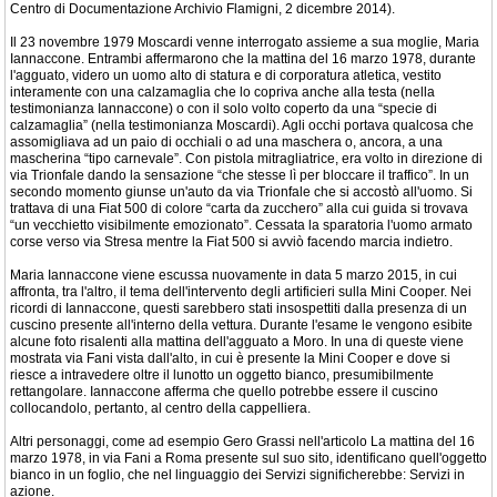
Centro di Documentazione Archivio Flamigni, 2 dicembre 2014).
Il 23 novembre 1979 Moscardi venne interrogato assieme a sua moglie, Maria
Iannaccone. Entrambi affermarono che la mattina del 16 marzo 1978, durante
l'agguato, videro un uomo alto di statura e di corporatura atletica, vestito
interamente con una calzamaglia che lo copriva anche alla testa (nella
testimonianza Iannaccone) o con il solo volto coperto da una “specie di
calzamaglia” (nella testimonianza Moscardi). Agli occhi portava qualcosa che
assomigliava ad un paio di occhiali o ad una maschera o, ancora, a una
mascherina “tipo carnevale”. Con pistola mitragliatrice, era volto in direzione di
via Trionfale dando la sensazione “che stesse lì per bloccare il traffico”. In un
secondo momento giunse un'auto da via Trionfale che si accostò all'uomo. Si
trattava di una Fiat 500 di colore “carta da zucchero” alla cui guida si trovava
“un vecchietto visibilmente emozionato”. Cessata la sparatoria l'uomo armato
corse verso via Stresa mentre la Fiat 500 si avviò facendo marcia indietro.
Maria Iannaccone viene escussa nuovamente in data 5 marzo 2015, in cui
affronta, tra l'altro, il tema dell'intervento degli artificieri sulla Mini Cooper. Nei
ricordi di Iannaccone, questi sarebbero stati insospettiti dalla presenza di un
cuscino presente all'interno della vettura. Durante l'esame le vengono esibite
alcune foto risalenti alla mattina dell'agguato a Moro. In una di queste viene
mostrata via Fani vista dall'alto, in cui è presente la Mini Cooper e dove si
riesce a intravedere oltre il lunotto un oggetto bianco, presumibilmente
rettangolare. Iannaccone afferma che quello potrebbe essere il cuscino
collocandolo, pertanto, al centro della cappelliera.
Altri personaggi, come ad esempio Gero Grassi nell'articolo La mattina del 16
marzo 1978, in via Fani a Roma presente sul suo sito, identificano quell'oggetto
bianco in un foglio, che nel linguaggio dei Servizi significherebbe: Servizi in
azione.