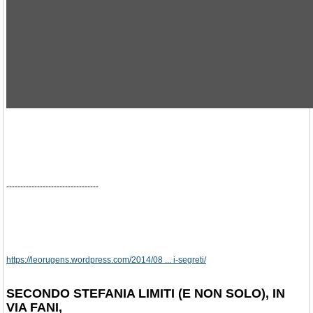
---------------------------------
https://leorugens.wordpress.com/2014/08 ... i-segreti/
SECONDO STEFANIA LIMITI (E NON SOLO), IN
VIA FANI,