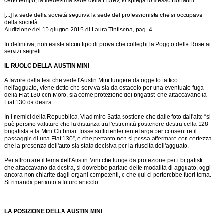
certo tempo, la medesima sede della Fidrev, lo spiega lo stesso Bonanni:
[...] la sede della società seguiva la sede del professionista che si occupava
della società.
Audizione del 10 giugno 2015 di Laura Tintisona, pag. 4
In definitiva, non esiste alcun tipo di prova che colleghi la Poggio delle Rose ai
servizi segreti.
IL RUOLO DELLA AUSTIN MINI
A favore della tesi che vede l'Austin Mini fungere da oggetto tattico
nell'agguato, viene detto che serviva sia da ostacolo per una eventuale fuga
della Fiat 130 con Moro, sia come protezione dei brigatisti che attaccavano la
Fiat 130 da destra.
In I nemici della Repubblica, Vladimiro Satta sostiene che dalle foto dall'alto “si
può persino valutare che la distanza tra l'estremità posteriore destra della 128
brigatista e la Mini Clubman fosse sufficientemente larga per consentire il
passaggio di una Fiat 130”, e che pertanto non si possa affermare con certezza
che la presenza dell'auto sia stata decisiva per la riuscita dell'agguato.
Per affrontare il tema dell'Austin Mini che funge da protezione per i brigatisti
che attaccavano da destra, si dovrebbe parlare delle modalità di agguato, oggi
ancora non chiarite dagli organi competenti, e che qui ci porterebbe fuori tema.
Si rimanda pertanto a futuro articolo.
LA POSIZIONE DELLA AUSTIN MINI