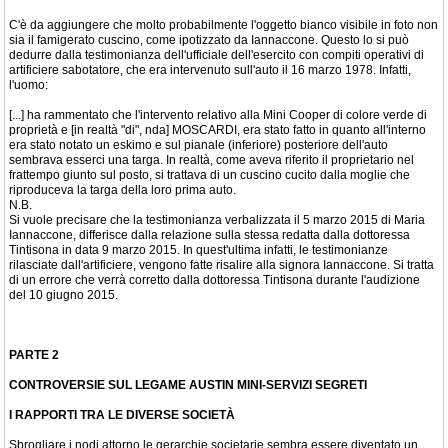
C'è da aggiungere che molto probabilmente l'oggetto bianco visibile in foto non
sia il famigerato cuscino, come ipotizzato da Iannaccone. Questo lo si può
dedurre dalla testimonianza dell'ufficiale dell'esercito con compiti operativi di
artificiere sabotatore, che era intervenuto sull'auto il 16 marzo 1978. Infatti,
l'uomo:
[...] ha rammentato che l'intervento relativo alla Mini Cooper di colore verde di
proprietà e [in realtà "di", nda] MOSCARDI, era stato fatto in quanto all'interno
era stato notato un eskimo e sul pianale (inferiore) posteriore dell'auto
sembrava esserci una targa. In realtà, come aveva riferito il proprietario nel
frattempo giunto sul posto, si trattava di un cuscino cucito dalla moglie che
riproduceva la targa della loro prima auto.
N.B.
Si vuole precisare che la testimonianza verbalizzata il 5 marzo 2015 di Maria
Iannaccone, differisce dalla relazione sulla stessa redatta dalla dottoressa
Tintisona in data 9 marzo 2015. In quest'ultima infatti, le testimonianze
rilasciate dall'artificiere, vengono fatte risalire alla signora Iannaccone. Si tratta
di un errore che verrà corretto dalla dottoressa Tintisona durante l'audizione
del 10 giugno 2015.
PARTE 2
CONTROVERSIE SUL LEGAME AUSTIN MINI-SERVIZI SEGRETI
I RAPPORTI TRA LE DIVERSE SOCIETÀ
Sbrogliare i nodi attorno le gerarchie societarie sembra essere diventato un