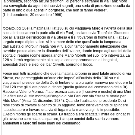
la presenza, secondo alcuni testimoni, di persone estranee in via Fani: Moro
era sorvegliato da agenti dei servizi segreti, una sorta di protezione occulta da
parte di uno o due agenti in borghese, che non si fanno vedere”.
(L’Indipendente, 30 novembre 1999).
fotoalto.jpg Quella mattina la Fiat 130 su cui viaggiava Moro e l’Alfetta della sua
scorta imboccarono la parte alta di via Fani, lasciando via Trionfale. Giunsero
poi all’altezza dell’incrocio di via Stresa e lì si trovarono di fronte una Fiat 128
targata corpo diplomatico: si è sempre detto che quest’auto fu tamponata
dall’autista di Moro, in realtà non vi fu alcun tamponamento intenzionale che
avrebbe potuto alterare la dinamica dell’azione, dando tempo agli uomini della
scorta di reagire (come spiega anche Mario Moretti nel suo libro intervista). La
128 si fermò regolarmente allo stop e contemporaneamente i brigatisti,
appostati dietri le siepi del bar Olivetti, aprirono il fuoco.
Forse non tutti ricordano che quella mattina, proprio in quel fatale angolo di via
Stresa, era parcheggiata un’auto che impedì all’autista della 130 su cui
viaggiava il presidente della Dc di tentare una più agile manovra per eludere la
Fiat 128 che gli si era posta di fronte (quella guidata dal commando della Br).
Racconta Valerio Morucci: “la presenza casuale [il corsivo è nostro] di una Mini
[in effetti una Austin morris] all’angolo di via Fani con via Stresa fu fatale per
Aldo Moro” (Ansa, 11 dicembre 1984). Quando l’autista del presidente Dc si
rese conto di trovarsi al centro di un agguato, tentò istintivamente di spingere
l’acceleratore e trovare una via di fuga ma la manovra gli fu impossibile.
L’Aston morris gli sbarrò la strada. La trappola era scattata: i mitra dei brigatisti
già avevano cominciato a sparare, i cinque uomini della scorta vennero
annientati e Moro finì nelle mani del commando.