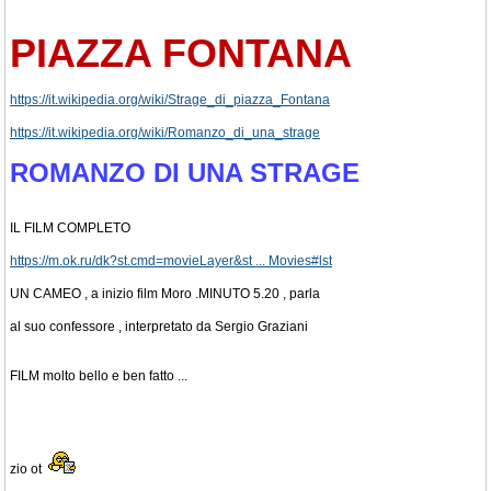
PIAZZA FONTANA
https://it.wikipedia.org/wiki/Strage_di_piazza_Fontana
https://it.wikipedia.org/wiki/Romanzo_di_una_strage
ROMANZO DI UNA STRAGE
IL FILM COMPLETO
https://m.ok.ru/dk?st.cmd=movieLayer&st ... Movies#lst
UN CAMEO , a inizio film Moro .MINUTO 5.20 , parla
al suo confessore , interpretato da Sergio Graziani
FILM molto bello e ben fatto ...
zio ot