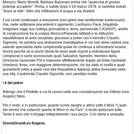
Morucci, Mario Moretti, Barbara Balzerani prima che “qualcosa di grosso
potesse accadere”. Prima, o subito dopo il 16 marzo 1978, si sarebbe potuto
“tirare la rete”. Altro che infiltrazioni d’acqua a via Gradoli.
Così come continuare a rimuovere (non glielo mai sentito/visto evidenziare)
che, nelle settimane precedenti il rapimento, Lanfranco Pace, brigatista
irregolare (oggi suo collega giornalista e, temo, pensionato CASAGIT), anello
di congiunzione tra la coppia Morucci/Faranda latitanti e le istituzioni
repubblicane di area socialista, giocasse a poker con il ministro Claudio
Signorile, mi sembra una distrazione investigativa in cui non deve cadere una
valente specialista della complessità quale lei continua a dimostrarsi essere.
Anche perché se in pochi (forse lei sola) siete riusciti a individuare figure
complesse e semi-sconosciute quali Salvatore Spinello, membro della
Direzione nazionale PSI e massone affettivamente legato ad Anita Garibaldi,
chiedersi, forse, con maggiore determinazione, chi sia stato in realtà e quali
giuramenti (oltre a quelli ovvi alla Repubblica Italiana) abbia formulato nella
sua vita, il pokerista Claudio Signorile, non sarebbe inutile.
i 4 del poker
Ritengo che il Prefetto a cui fa cenno nelle sue considerazioni sia Vittorio (non
Angelo) Stelo.
Per il resto, e in particolare, quanto scrive (targhe e altro) sotto il titolo “L’auto
dei servizi che ostacolò quella di Moro in via Fani”, è lecito ipotizzare tutto.
Tanto è vero che ri-bloggo integralmente i suo pezzo. Con stima e simpatia.
OresteGrani/Leo Rugens.