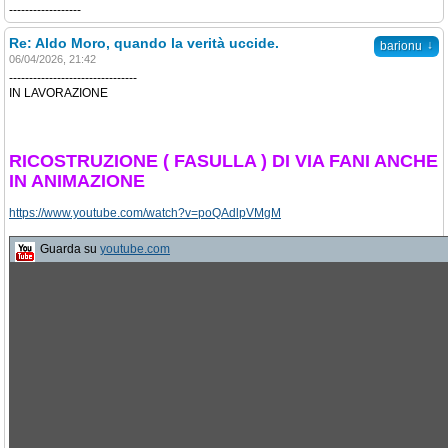
------------------
Re: Aldo Moro, quando la verità uccide.
↓
barionu
06/04/2026, 21:42
--------------------------------
IN LAVORAZIONE
RICOSTRUZIONE ( FASULLA ) DI VIA FANI ANCHE
IN ANIMAZIONE
https://www.youtube.com/watch?v=poQAdlpVMgM
Guarda su
youtube.com