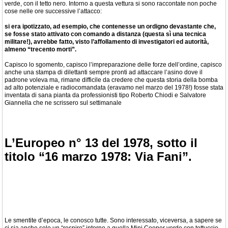
verde, con il tetto nero. Intorno a questa vettura si sono raccontate non poche
cose nelle ore successive l’attacco:
si era ipotizzato, ad esempio, che contenesse un ordigno devastante che,
se fosse stato attivato con comando a distanza (questa sì una tecnica
militare!), avrebbe fatto, visto l’affollamento di investigatori ed autorità,
almeno “trecento morti”.
Capisco lo sgomento, capisco l’impreparazione delle forze dell’ordine, capisco
anche una stampa di dilettanti sempre pronti ad attaccare l’asino dove il
padrone voleva ma, rimane difficile da credere che questa storia della bomba
ad alto potenziale e radiocomandata (eravamo nel marzo del 1978!) fosse stata
inventata di sana pianta da professionisti tipo Roberto Chiodi e Salvatore
Giannella che ne scrissero sul settimanale
L’Europeo n° 13 del 1978, sotto il
titolo “16 marzo 1978: Via Fani”.
Le smentite d’epoca, le conosco tutte. Sono interessato, viceversa, a sapere se