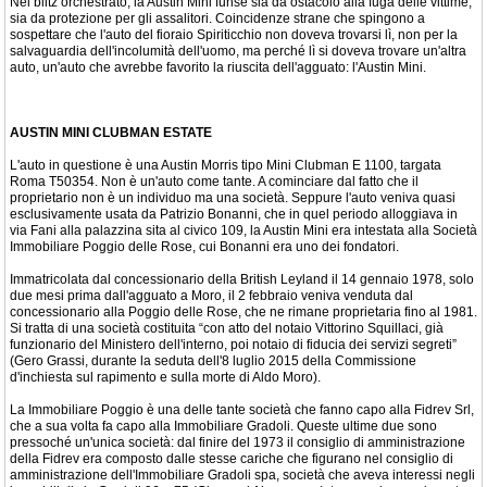
Nel blitz orchestrato, la Austin Mini funse sia da ostacolo alla fuga delle vittime,
sia da protezione per gli assalitori. Coincidenze strane che spingono a
sospettare che l'auto del fioraio Spiriticchio non doveva trovarsi lì, non per la
salvaguardia dell'incolumità dell'uomo, ma perché lì si doveva trovare un'altra
auto, un'auto che avrebbe favorito la riuscita dell'agguato: l'Austin Mini.
AUSTIN MINI CLUBMAN ESTATE
L'auto in questione è una Austin Morris tipo Mini Clubman E 1100, targata
Roma T50354. Non è un'auto come tante. A cominciare dal fatto che il
proprietario non è un individuo ma una società. Seppure l'auto veniva quasi
esclusivamente usata da Patrizio Bonanni, che in quel periodo alloggiava in
via Fani alla palazzina sita al civico 109, la Austin Mini era intestata alla Società
Immobiliare Poggio delle Rose, cui Bonanni era uno dei fondatori.
Immatricolata dal concessionario della British Leyland il 14 gennaio 1978, solo
due mesi prima dall'agguato a Moro, il 2 febbraio veniva venduta dal
concessionario alla Poggio delle Rose, che ne rimane proprietaria fino al 1981.
Si tratta di una società costituita “con atto del notaio Vittorino Squillaci, già
funzionario del Ministero dell'interno, poi notaio di fiducia dei servizi segreti”
(Gero Grassi, durante la seduta dell'8 luglio 2015 della Commissione
d'inchiesta sul rapimento e sulla morte di Aldo Moro).
La Immobiliare Poggio è una delle tante società che fanno capo alla Fidrev Srl,
che a sua volta fa capo alla Immobiliare Gradoli. Queste ultime due sono
pressoché un'unica società: dal finire del 1973 il consiglio di amministrazione
della Fidrev era composto dalle stesse cariche che figurano nel consiglio di
amministrazione dell'Immobiliare Gradoli spa, società che aveva interessi negli