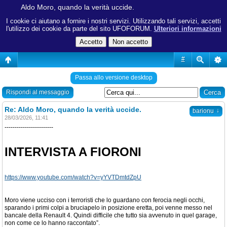
Aldo Moro, quando la verità uccide.
I cookie ci aiutano a fornire i nostri servizi. Utilizzando tali servizi, accetti
l'utilizzo dei cookie da parte del sito UFOFORUM.
Ulteriori informazioni
#
Passa allo versione desktop
Rispondi al messaggio
Re: Aldo Moro, quando la verità uccide.
↓
barionu
28/03/2026, 11:41
------------------------
INTERVISTA A FIORONI
https://www.youtube.com/watch?v=yYVTDmtdZpU
Moro viene ucciso con i terroristi che lo guardano con ferocia negli occhi,
sparando i primi colpi a bruciapelo in posizione eretta, poi venne messo nel
bancale della Renault 4. Quindi difficile che tutto sia avvenuto in quel garage,
non come ce lo hanno raccontato”.