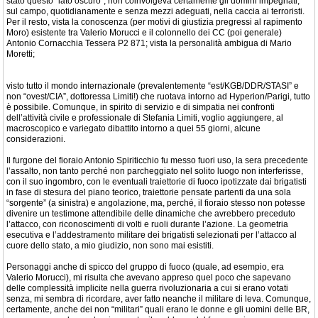
stato questo “lato oscuro”, non coinvolgeva certamente gli uomini impegnati,
sul campo, quotidianamente e senza mezzi adeguati, nella caccia ai terroristi.
Per il resto, vista la conoscenza (per motivi di giustizia pregressi al rapimento
Moro) esistente tra Valerio Morucci e il colonnello dei CC (poi generale)
Antonio Cornacchia Tessera P2 871; vista la personalità ambigua di Mario
Moretti;
visto tutto il mondo internazionale (prevalentemente “est/KGB/DDR/STASI” e
non “ovest/CIA”, dottoressa Limiti!) che ruotava intorno ad Hyperion/Parigi, tutto
è possibile. Comunque, in spirito di servizio e di simpatia nei confronti
dell’attività civile e professionale di Stefania Limiti, voglio aggiungere, al
macroscopico e variegato dibattito intorno a quei 55 giorni, alcune
considerazioni.
Il furgone del fioraio Antonio Spiriticchio fu messo fuori uso, la sera precedente
l’assalto, non tanto perché non parcheggiato nel solito luogo non interferisse,
con il suo ingombro, con le eventuali traiettorie di fuoco ipotizzate dai brigatisti
in fase di stesura del piano teorico, traiettorie pensate partenti da una sola
“sorgente” (a sinistra) e angolazione, ma, perché, il fioraio stesso non potesse
divenire un testimone attendibile delle dinamiche che avrebbero preceduto
l’attacco, con riconoscimenti di volti e ruoli durante l’azione. La geometria
esecutiva e l’addestramento militare dei brigatisti selezionati per l’attacco al
cuore dello stato, a mio giudizio, non sono mai esistiti.
Personaggi anche di spicco del gruppo di fuoco (quale, ad esempio, era
Valerio Morucci), mi risulta che avevano appreso quel poco che sapevano
delle complessità implicite nella guerra rivoluzionaria a cui si erano votati
senza, mi sembra di ricordare, aver fatto neanche il militare di leva. Comunque,
certamente, anche dei non “militari” quali erano le donne e gli uomini delle BR,