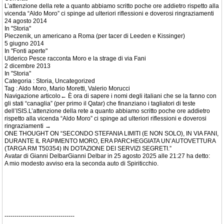
L’attenzione della rete a quanto abbiamo scritto poche ore addietro rispetto alla
vicenda “Aldo Moro” ci spinge ad ulteriori riflessioni e doverosi ringraziamenti
24 agosto 2014
In "Storia"
Pieczenik, un americano a Roma (per tacer di Leeden e Kissinger)
5 giugno 2014
In "Fonti aperte"
Ulderico Pesce racconta Moro e la strage di via Fani
2 dicembre 2013
In "Storia"
Categoria : Storia, Uncategorized
Tag : Aldo Moro, Mario Moretti, Valerio Morucci
Navigazione articolo← È ora di sapere i nomi degli italiani che se la fanno con
gli stati “canaglia” (per primo il Qatar) che finanziano i tagliatori di teste
dell’ISIS.L’attenzione della rete a quanto abbiamo scritto poche ore addietro
rispetto alla vicenda “Aldo Moro” ci spinge ad ulteriori riflessioni e doverosi
ringraziamenti →
ONE THOUGHT ON “SECONDO STEFANIA LIMITI (E NON SOLO), IN VIA FANI,
DURANTE IL RAPIMENTO MORO, ERA PARCHEGGIATA UN’AUTOVETTURA
(TARGA RM T50354) IN DOTAZIONE DEI SERVIZI SEGRETI.”
Avatar di Gianni DelbarGianni Delbar in 25 agosto 2025 alle 21:27 ha detto:
A mio modesto avviso era la seconda auto di Spiriticchio.
-----------------------------------