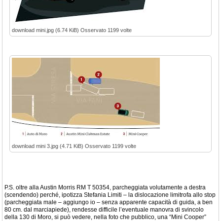
download mini.jpg (6.74 KiB) Osservato 1199 volte
download mini 3.jpg (4.71 KiB) Osservato 1199 volte
P.S. oltre alla Austin Morris RM T 50354, parcheggiata volutamente a destra
(scendendo) perché, ipotizza Stefania Limiti – la dislocazione limitrofa allo stop
(parcheggiata male – aggiungo io – senza apparente capacità di guida, a ben
80 cm. dal marciapiede), rendesse difficile l’eventuale manovra di svincolo
della 130 di Moro, si può vedere, nella foto che pubblico, una “Mini Cooper”