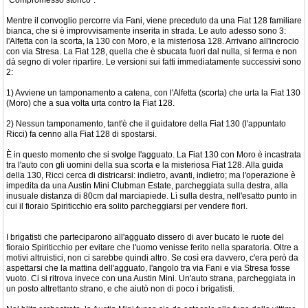
“Compromesso storico”.
Mentre il convoglio percorre via Fani, viene preceduto da una Fiat 128 familiare
bianca, che si è improvvisamente inserita in strada. Le auto adesso sono 3:
l'Alfetta con la scorta, la 130 con Moro, e la misteriosa 128. Arrivano all'incrocio
con via Stresa. La Fiat 128, quella che è sbucata fuori dal nulla, si ferma e non
dà segno di voler ripartire. Le versioni sui fatti immediatamente successivi sono
2:
1) Avviene un tamponamento a catena, con l'Alfetta (scorta) che urta la Fiat 130
(Moro) che a sua volta urta contro la Fiat 128.
2) Nessun tamponamento, tant'è che il guidatore della Fiat 130 (l'appuntato
Ricci) fa cenno alla Fiat 128 di spostarsi.
È in questo momento che si svolge l'agguato. La Fiat 130 con Moro è incastrata
tra l'auto con gli uomini della sua scorta e la misteriosa Fiat 128. Alla guida
della 130, Ricci cerca di districarsi: indietro, avanti, indietro; ma l'operazione è
impedita da una Austin Mini Clubman Estate, parcheggiata sulla destra, alla
inusuale distanza di 80cm dal marciapiede. Lì sulla destra, nell'esatto punto in
cui il fioraio Spiriticchio era solito parcheggiarsi per vendere fiori.
I brigatisti che parteciparono all'agguato dissero di aver bucato le ruote del
fioraio Spiriticchio per evitare che l'uomo venisse ferito nella sparatoria. Oltre a
motivi altruistici, non ci sarebbe quindi altro. Se così era davvero, c'era però da
aspettarsi che la mattina dell'agguato, l'angolo tra via Fani e via Stresa fosse
vuoto. Ci si ritrova invece con una Austin Mini. Un'auto strana, parcheggiata in
un posto altrettanto strano, e che aiutò non di poco i brigatisti.