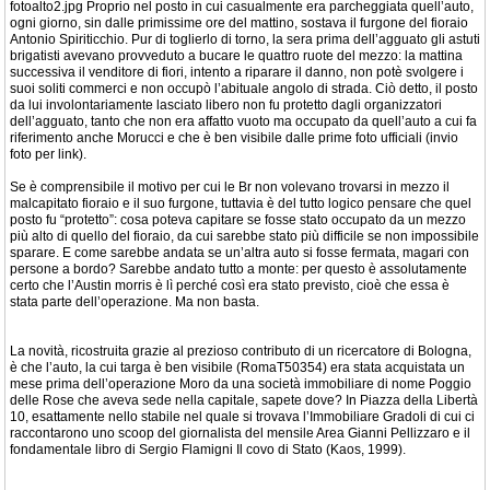
fotoalto2.jpg Proprio nel posto in cui casualmente era parcheggiata quell’auto,
ogni giorno, sin dalle primissime ore del mattino, sostava il furgone del fioraio
Antonio Spiriticchio. Pur di toglierlo di torno, la sera prima dell’agguato gli astuti
brigatisti avevano provveduto a bucare le quattro ruote del mezzo: la mattina
successiva il venditore di fiori, intento a riparare il danno, non potè svolgere i
suoi soliti commerci e non occupò l’abituale angolo di strada. Ciò detto, il posto
da lui involontariamente lasciato libero non fu protetto dagli organizzatori
dell’agguato, tanto che non era affatto vuoto ma occupato da quell’auto a cui fa
riferimento anche Morucci e che è ben visibile dalle prime foto ufficiali (invio
foto per link).
Se è comprensibile il motivo per cui le Br non volevano trovarsi in mezzo il
malcapitato fioraio e il suo furgone, tuttavia è del tutto logico pensare che quel
posto fu “protetto”: cosa poteva capitare se fosse stato occupato da un mezzo
più alto di quello del fioraio, da cui sarebbe stato più difficile se non impossibile
sparare. E come sarebbe andata se un’altra auto si fosse fermata, magari con
persone a bordo? Sarebbe andato tutto a monte: per questo è assolutamente
certo che l’Austin morris è lì perché così era stato previsto, cioè che essa è
stata parte dell’operazione. Ma non basta.
La novità, ricostruita grazie al prezioso contributo di un ricercatore di Bologna,
è che l’auto, la cui targa è ben visibile (RomaT50354) era stata acquistata un
mese prima dell’operazione Moro da una società immobiliare di nome Poggio
delle Rose che aveva sede nella capitale, sapete dove? In Piazza della Libertà
10, esattamente nello stabile nel quale si trovava l’Immobiliare Gradoli di cui ci
raccontarono uno scoop del giornalista del mensile Area Gianni Pellizzaro e il
fondamentale libro di Sergio Flamigni Il covo di Stato (Kaos, 1999).