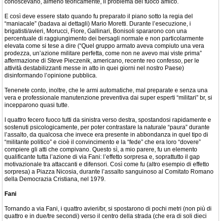
conoscevano, almeno teoricamente, il problema del fuoco amico.
E così deve essere stato quando fu preparato il piano sotto la regia del
“maniacale” (badava ai dettagli) Mario Moretti. Durante l’esecuzione, i
brigatisti/avieri, Morucci, Fiore, Gallinari, Bonisoli spararono con una
percentuale di raggiungimento dei bersagli normale e non particolarmente
elevata come si tese a dire (“Quel gruppo armato aveva compiuto una vera
prodezza, un’azione militare perfetta, come non ne avevo mai viste prima”
affermazione di Steve Pieczenik, americano, recente reo confesso, per le
attività destabilizzanti messe in atto in quei giorni nel nostro Paese)
disinformando l’opinione pubblica.
Tenenete conto, inoltre, che le armi automatiche, mal preparate e senza una
vera e professionale manutenzione preventiva dai super esperti “militari” br, si
incepparono quasi tutte.
I quattro fecero fuoco tutti da sinistra verso destra, spostandosi rapidamente e
sostenuti psicologicamente, per poter contrastare la naturale “paura” durante
l’assalto, da qualcosa che invece era presente in abbondanza in quel tipo di
“militante politico” e cioè il convincimento e la “fede” che era loro “dovere”
compiere gli atti che compivano. Questo sì, a mio parere, fu un elemento
qualificante tutta l’azione di via Fani: l’effetto sorpresa e, soprattutto il gap
motivazionale tra attaccanti e difensori. Così come fu (altro esempio di effetto
sorpresa) a Piazza Nicosia, durante l’assalto sanguinoso al Comitato Romano
della Democrazia Cristiana, nel 1979.
Fani
Tornando a via Fani, i quattro avieri/br, si spostarono di pochi metri (non più di
quattro e in due/tre secondi) verso il centro della strada (che era di soli dieci