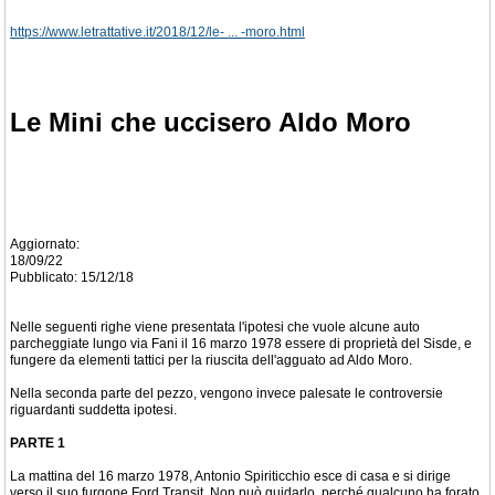
https://www.letrattative.it/2018/12/le- ... -moro.html
Le Mini che uccisero Aldo Moro
Aggiornato:
18/09/22
Pubblicato: 15/12/18
Nelle seguenti righe viene presentata l'ipotesi che vuole alcune auto
parcheggiate lungo via Fani il 16 marzo 1978 essere di proprietà del Sisde, e
fungere da elementi tattici per la riuscita dell'agguato ad Aldo Moro.
Nella seconda parte del pezzo, vengono invece palesate le controversie
riguardanti suddetta ipotesi.
PARTE 1
La mattina del 16 marzo 1978, Antonio Spiriticchio esce di casa e si dirige
verso il suo furgone Ford Transit. Non può guidarlo, perché qualcuno ha forato