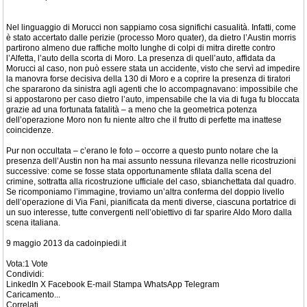
Nel linguaggio di Morucci non sappiamo cosa significhi casualità. Infatti, come
è stato accertato dalle perizie (processo Moro quater), da dietro l’Austin morris
partirono almeno due raffiche molto lunghe di colpi di mitra dirette contro
l’Alfetta, l’auto della scorta di Moro. La presenza di quell’auto, affidata da
Morucci al caso, non può essere stata un accidente, visto che servì ad impedire
la manovra forse decisiva della 130 di Moro e a coprire la presenza di tiratori
che spararono da sinistra agli agenti che lo accompagnavano: impossibile che
si appostarono per caso dietro l’auto, impensabile che la via di fuga fu bloccata
grazie ad una fortunata fatalità – a meno che la geometrica potenza
dell’operazione Moro non fu niente altro che il frutto di perfette ma inattese
coincidenze.
Pur non occultata – c’erano le foto – occorre a questo punto notare che la
presenza dell’Austin non ha mai assunto nessuna rilevanza nelle ricostruzioni
successive: come se fosse stata opportunamente sfilata dalla scena del
crimine, sottratta alla ricostruzione ufficiale del caso, sbianchettata dal quadro.
Se ricomponiamo l’immagine, troviamo un’altra conferma del doppio livello
dell’operazione di Via Fani, pianificata da menti diverse, ciascuna portatrice di
un suo interesse, tutte convergenti nell’obiettivo di far sparire Aldo Moro dalla
scena italiana.
9 maggio 2013 da cadoinpiedi.it
Vota:1 Vote
Condividi:
LinkedIn X Facebook E-mail Stampa WhatsApp Telegram
Caricamento...
Correlati