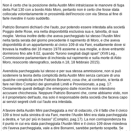
Non è certo che la posizione della Austin Mini intralciasse le manovre di fuga
della Fiat 130 con a bordo Aldo Moro, pertanto non è certo che fosse stata
collocata volontariamente in prossimità dell'incrocio con via Stresa al fine di
farle rivestire il ruolo suddetto.
Patrizio Bonanni dichiarò che l'auto, pur potendo essere intestata alla società
Poggio delle Rose, era nella disponibilità esclusiva sua e, talvolta, di sua
moglie. Veniva inoltre detto che aveva parcheggiato lui stesso l'Austin Mini
nella tarda serata del giorno precedente il rapimento di Moro, e che aveva
disponibilità di un appartamento al civico 109 di via Fani, esattamente dove si
trovava la mattina del 16 marzo 1978 assieme a sua moglie, e dove entrambi
dormirono fino alle 9.02, quando “furono svegliati dagli spari” (XVII Leg.,
Commissione parlamentare di inchiesta sul rapimento e sulla morte di Aldo
Moro, resoconto stenografico, seduta n.18, 18 febbraio 2015).
Avendola parcheggiata lui stesso e per sua stessa ammissione, non si può
sostenere la teoria della complicità della Austin Mini senza caricare di una
qualche complicità anche Patrizio Bonanni, cosa che, al contrario, si tenta di
fare nel libro Complici dei giornalisti Limiti e Provvisionato, a pag. 17:
Ovviamente questi dettagli che emergono dalle ricerche non intendono
accusare chicchessia. Neppure Patrizio Bonanni che, come abbiamo visto, non
è il proprietario dell'auto, ma solo il responsabile della società che faceva capo
ai servizi segreti civili cui l'auto era intestata.
A favore della Austin Mini parcheggiata a mo' di ostacolo, c'è il fatto che il civico
109 si trovi sulla sinistra di via Fani, mentre l'Austin Mini era stata parcheggiata
a destra, e “un po' più in basso” (Complici, pag.17). La non corrispondenza tra
il punto in cui era stata parcheggiata l'Austin Mini e il civico 109 dove risiedeva
chi l'aveva parcheggiata, vale a dire Bonanni, sarebbe pertanto sospetta. Se