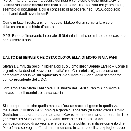
Moro, rimane una pagina oscura del nostro convivere e della guerra civile
italiana strisciante ancora non risolta. Altro che “The Iraq war ten years after”,
esempio di documenti a cui è concesso di accedere, negli USA, dopo solo
dieci anni dagli avvenimenti!
Come in tutto il resto, anche in questo, Matteo Renzi sembra fare solo
chiacchiere e secchiate d’acqua.
P.P.S. Riporto l’intervento integrale di Stefania Limiti che mi ha dato occasione
per scrivere il post:
L’AUTO DEI SERVIZI CHE OSTACOLO’ QUELLA DI MORO IN VIA FANI
Stefania Limiti, da poco in libreria col suo ultimo libro “Doppio Livello – Come si
organizza la destabilizzazione in Italia” (ed. Chiarelettere), ci racconta un
particolare esclusivo sul rapimento di Aldo Moro a 35 anni dalla scomparsa
dell’ex presidente della DC.
Torniamo a via Mario Fani dove il 16 marzo del 1978 fu rapito Aldo Moro e
assassinati gli uomini della sua scorta.
Si è sempre detto che quella mattina c’era un sacco di gente in quella via,
malavitosi (Giustino De Vuomo?) e gente di apparato (di sicuro c’era Camillo
Guglielmi, addestratore del gladiatore Ravasio), e poi non si sa ancora chi. L’ex
generale del Sismi Ambrogio Viviani, raccontando la pratica del
controspionaggio di sorvegliare le personalità politiche, si disse convinto che
Moro fosse sorvegliato “anche nel momento in cui rapito, il che spiegherebbe