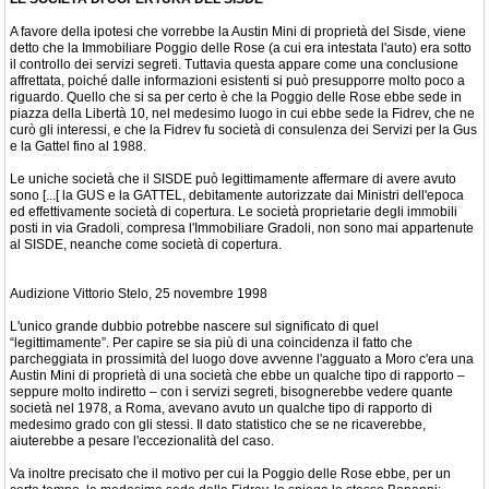
A favore della ipotesi che vorrebbe la Austin Mini di proprietà del Sisde, viene
detto che la Immobiliare Poggio delle Rose (a cui era intestata l'auto) era sotto
il controllo dei servizi segreti. Tuttavia questa appare come una conclusione
affrettata, poiché dalle informazioni esistenti si può presupporre molto poco a
riguardo. Quello che si sa per certo è che la Poggio delle Rose ebbe sede in
piazza della Libertà 10, nel medesimo luogo in cui ebbe sede la Fidrev, che ne
curò gli interessi, e che la Fidrev fu società di consulenza dei Servizi per la Gus
e la Gattel fino al 1988.
Le uniche società che il SISDE può legittimamente affermare di avere avuto
sono [...[ la GUS e la GATTEL, debitamente autorizzate dai Ministri dell'epoca
ed effettivamente società di copertura. Le società proprietarie degli immobili
posti in via Gradoli, compresa l'Immobiliare Gradoli, non sono mai appartenute
al SISDE, neanche come società di copertura.
Audizione Vittorio Stelo, 25 novembre 1998
L'unico grande dubbio potrebbe nascere sul significato di quel
“legittimamente”. Per capire se sia più di una coincidenza il fatto che
parcheggiata in prossimità del luogo dove avvenne l'agguato a Moro c'era una
Austin Mini di proprietà di una società che ebbe un qualche tipo di rapporto –
seppure molto indiretto – con i servizi segreti, bisognerebbe vedere quante
società nel 1978, a Roma, avevano avuto un qualche tipo di rapporto di
medesimo grado con gli stessi. Il dato statistico che se ne ricaverebbe,
aiuterebbe a pesare l'eccezionalità del caso.
Va inoltre precisato che il motivo per cui la Poggio delle Rose ebbe, per un