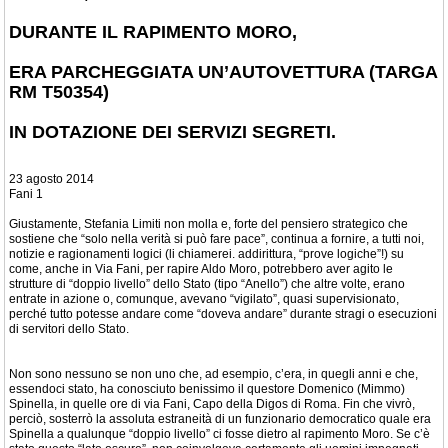
DURANTE IL RAPIMENTO MORO,
ERA PARCHEGGIATA UN’AUTOVETTURA (TARGA
RM T50354)
IN DOTAZIONE DEI SERVIZI SEGRETI.
23 agosto 2014
Fani 1
Giustamente, Stefania Limiti non molla e, forte del pensiero strategico che
sostiene che “solo nella verità si può fare pace”, continua a fornire, a tutti noi,
notizie e ragionamenti logici (li chiamerei. addirittura, “prove logiche”!) su
come, anche in Via Fani, per rapire Aldo Moro, potrebbero aver agito le
strutture di “doppio livello” dello Stato (tipo “Anello”) che altre volte, erano
entrate in azione o, comunque, avevano “vigilato”, quasi supervisionato,
perché tutto potesse andare come “doveva andare” durante stragi o esecuzioni
di servitori dello Stato.
Non sono nessuno se non uno che, ad esempio, c’era, in quegli anni e che,
essendoci stato, ha conosciuto benissimo il questore Domenico (Mimmo)
Spinella, in quelle ore di via Fani, Capo della Digos di Roma. Fin che vivrò,
perciò, sosterrò la assoluta estraneità di un funzionario democratico quale era
Spinella a qualunque “doppio livello” ci fosse dietro al rapimento Moro. Se c’è