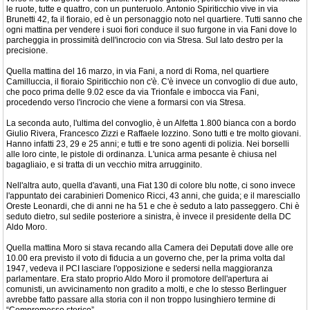
le ruote, tutte e quattro, con un punteruolo. Antonio Spiriticchio vive in via
Brunetti 42, fa il fioraio, ed è un personaggio noto nel quartiere. Tutti sanno che
ogni mattina per vendere i suoi fiori conduce il suo furgone in via Fani dove lo
parcheggia in prossimità dell'incrocio con via Stresa. Sul lato destro per la
precisione.
Quella mattina del 16 marzo, in via Fani, a nord di Roma, nel quartiere
Camilluccia, il fioraio Spiriticchio non c'è. C'è invece un convoglio di due auto,
che poco prima delle 9.02 esce da via Trionfale e imbocca via Fani,
procedendo verso l'incrocio che viene a formarsi con via Stresa.
La seconda auto, l'ultima del convoglio, è un Alfetta 1.800 bianca con a bordo
Giulio Rivera, Francesco Zizzi e Raffaele Iozzino. Sono tutti e tre molto giovani.
Hanno infatti 23, 29 e 25 anni; e tutti e tre sono agenti di polizia. Nei borselli
alle loro cinte, le pistole di ordinanza. L'unica arma pesante è chiusa nel
bagagliaio, e si tratta di un vecchio mitra arrugginito.
Nell'altra auto, quella d'avanti, una Fiat 130 di colore blu notte, ci sono invece
l'appuntato dei carabinieri Domenico Ricci, 43 anni, che guida; e il maresciallo
Oreste Leonardi, che di anni ne ha 51 e che è seduto a lato passeggero. Chi è
seduto dietro, sul sedile posteriore a sinistra, è invece il presidente della DC
Aldo Moro.
Quella mattina Moro si stava recando alla Camera dei Deputati dove alle ore
10.00 era previsto il voto di fiducia a un governo che, per la prima volta dal
1947, vedeva il PCI lasciare l'opposizione e sedersi nella maggioranza
parlamentare. Era stato proprio Aldo Moro il promotore dell'apertura ai
comunisti, un avvicinamento non gradito a molti, e che lo stesso Berlinguer
avrebbe fatto passare alla storia con il non troppo lusinghiero termine di