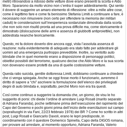
metri) ritrovandosi a ridosso delle vetture dove erano presenti la scorta e Aldo
Moro. Spararono da molto vicino non c’entra il super addestramento. Qui sento
il dovere di suggerire un amaro elemento di riflessione: oltre a mille altre cose,
come è legittimo fare e come fa benissimo Stefania Limiti a continuare a fare, è
necessario non rimuovere (non certo per offendere la memoria dei militari
caduti) le considerazioni sull’inesperienza sostanziale dimostrata dalla scorta
che non solo non risultò pronta ad una prova difficile ma, come storicamente è
dimostrato (dislocazione delle armi e assenza di giubbotti antiproiettile), non
addestrata neanche teoricamente.
Questo, mi fa dolore doverlo dire ancora oggi, vista l’assoluta assenza di
reazione: nulla evidentemente di adeguato era stato fatto per addestrare gli
uomini ad una emergenza purtroppo prevedibile. Inoltre, su ventotto auto
blindate che in quel momento erano a disposizione di personaggi politici,
obiettivi possibili del terrorismo, qualcuno decise che Aldo Moro e la sua scorta
non dovevano essere protetti da una di quelle costosissime vetture.
Questa ratio suicida, gentile dottoressa Limiti, dobbiamo continuare a chiedere
che ci venga spiegata. Anche se oggi fosse morto il funzionario, avremmo il
diritto di sapere a “chi” ascrivere la formulazione dell’elenco dei privilegiati
degni di auto blindata e, soprattutto, perché Moro non era tra questi.
Così come continuo a suggerire la domanda che, un giorno, de visu le ho
suggerito di porsi: chi diede l’ordine di arrestare Luigi Rosati (marito separato
di Adriana Faranda), poche settimane prima dell’esecuzione del rapimento del
Capo del Governo e pochi giorni prima dell’inizio delle esercitazioni sul campo
(sopralluoghi in via Fani, 22/23 febbraio 1978) dei BR ? Come ho scritto in altri
post, Luigi Rosati e Giancarlo Davoli, erano le lepri predisposte, in
coordinamento con il questore Domenico Spinella, Capo della DIGOS romana,
per provare ad arrestare, al momento opportuno, Adriana Faranda, Valerio