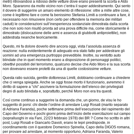
metri) ritrovandosi a ridosso delle vetture dove erano presenti la scorta e Aldo
Moro. Spararono da molto vicino non c’entra il super addestramento. Qui sento
il dovere di suggerire un amaro elemento di riflessione: oltre a mille altre cose,
come è legittimo fare e come fa benissimo Stefania Limiti a continuare a fare, è
necessario non rimuovere (non certo per offendere la memoria dei militari
caduti) le considerazioni sull’inesperienza sostanziale dimostrata dalla scorta
che non solo non risultò pronta ad una prova difficile ma, come storicamente è
dimostrato (dislocazione delle armi e assenza di giubbotti antiproiettile), non
addestrata neanche teoricamente.
Questo, mi fa dolore doverlo dire ancora oggi, vista l’assoluta assenza di
reazione: nulla evidentemente di adeguato era stato fatto per addestrare gli
uomini ad una emergenza purtroppo prevedibile. Inoltre, su ventotto auto
blindate che in quel momento erano a disposizione di personaggi politici,
obiettivi possibili del terrorismo, qualcuno decise che Aldo Moro e la sua scorta
non dovevano essere protetti da una di quelle costosissime vetture.
Questa ratio suicida, gentile dottoressa Limiti, dobbiamo continuare a chiedere
che ci venga spiegata. Anche se oggi fosse morto il funzionario, avremmo il
diritto di sapere a “chi” ascrivere la formulazione dell’elenco dei privilegiati
degni di auto blindata e, soprattutto, perché Moro non era tra questi.
Così come continuo a suggerire la domanda che, un giorno, de visu le ho
suggerito di porsi: chi diede l’ordine di arrestare Luigi Rosati (marito separato
di Adriana Faranda), poche settimane prima dell’esecuzione del rapimento del
Capo del Governo e pochi giorni prima dell’inizio delle esercitazioni sul campo
(sopralluoghi in via Fani, 22/23 febbraio 1978) dei BR ? Come ho scritto in altri
post, Luigi Rosati e Giancarlo Davoli, erano le lepri predisposte, in
coordinamento con il questore Domenico Spinella, Capo della DIGOS romana,
per provare ad arrestare, al momento opportuno, Adriana Faranda, Valerio