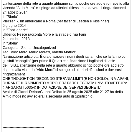
L’attenzione della rete a quanto abbiamo scritto poche ore addietro rispetto alla
vicenda “Aldo Moro” ci spinge ad ulteriori riflessioni e doverosi ringraziamenti
24 agosto 2014
In "Storia"
Pieczenik, un americano a Roma (per tacer di Leeden e Kissinger)
5 giugno 2014
In "Fonti aperte"
Ulderico Pesce racconta Moro e la strage di via Fani
2 dicembre 2013
In "Storia"
Categoria : Storia, Uncategorized
Tag : Aldo Moro, Mario Moretti, Valerio Morucci
Navigazione articolo← È ora di sapere i nomi degli italiani che se la fanno con
gli stati “canaglia” (per primo il Qatar) che finanziano i tagliatori di teste
dell’ISIS.L’attenzione della rete a quanto abbiamo scritto poche ore addietro
rispetto alla vicenda “Aldo Moro” ci spinge ad ulteriori riflessioni e doverosi
ringraziamenti →
ONE THOUGHT ON “SECONDO STEFANIA LIMITI (E NON SOLO), IN VIA FANI,
DURANTE IL RAPIMENTO MORO, ERA PARCHEGGIATA UN’AUTOVETTURA
(TARGA RM T50354) IN DOTAZIONE DEI SERVIZI SEGRETI.”
Avatar di Gianni DelbarGianni Delbar in 25 agosto 2025 alle 21:27 ha detto:
A mio modesto avviso era la seconda auto di Spiriticchio.
-----------------------------------