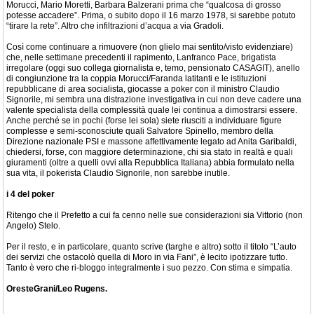
Morucci, Mario Moretti, Barbara Balzerani prima che “qualcosa di grosso
potesse accadere”. Prima, o subito dopo il 16 marzo 1978, si sarebbe potuto
“tirare la rete”. Altro che infiltrazioni d’acqua a via Gradoli.
Così come continuare a rimuovere (non glielo mai sentito/visto evidenziare)
che, nelle settimane precedenti il rapimento, Lanfranco Pace, brigatista
irregolare (oggi suo collega giornalista e, temo, pensionato CASAGIT), anello
di congiunzione tra la coppia Morucci/Faranda latitanti e le istituzioni
repubblicane di area socialista, giocasse a poker con il ministro Claudio
Signorile, mi sembra una distrazione investigativa in cui non deve cadere una
valente specialista della complessità quale lei continua a dimostrarsi essere.
Anche perché se in pochi (forse lei sola) siete riusciti a individuare figure
complesse e semi-sconosciute quali Salvatore Spinello, membro della
Direzione nazionale PSI e massone affettivamente legato ad Anita Garibaldi,
chiedersi, forse, con maggiore determinazione, chi sia stato in realtà e quali
giuramenti (oltre a quelli ovvi alla Repubblica Italiana) abbia formulato nella
sua vita, il pokerista Claudio Signorile, non sarebbe inutile.
i 4 del poker
Ritengo che il Prefetto a cui fa cenno nelle sue considerazioni sia Vittorio (non
Angelo) Stelo.
Per il resto, e in particolare, quanto scrive (targhe e altro) sotto il titolo “L’auto
dei servizi che ostacolò quella di Moro in via Fani”, è lecito ipotizzare tutto.
Tanto è vero che ri-bloggo integralmente i suo pezzo. Con stima e simpatia.
OresteGrani/Leo Rugens.