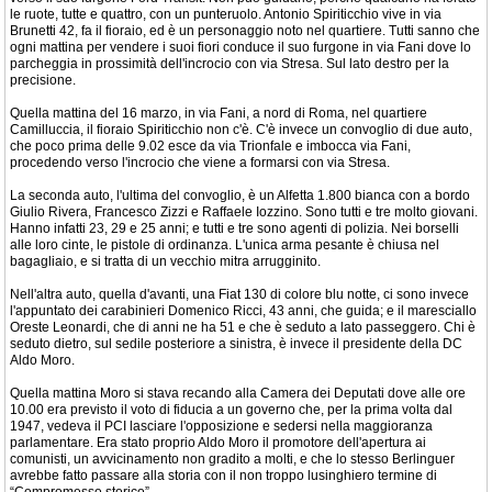
le ruote, tutte e quattro, con un punteruolo. Antonio Spiriticchio vive in via
Brunetti 42, fa il fioraio, ed è un personaggio noto nel quartiere. Tutti sanno che
ogni mattina per vendere i suoi fiori conduce il suo furgone in via Fani dove lo
parcheggia in prossimità dell'incrocio con via Stresa. Sul lato destro per la
precisione.
Quella mattina del 16 marzo, in via Fani, a nord di Roma, nel quartiere
Camilluccia, il fioraio Spiriticchio non c'è. C'è invece un convoglio di due auto,
che poco prima delle 9.02 esce da via Trionfale e imbocca via Fani,
procedendo verso l'incrocio che viene a formarsi con via Stresa.
La seconda auto, l'ultima del convoglio, è un Alfetta 1.800 bianca con a bordo
Giulio Rivera, Francesco Zizzi e Raffaele Iozzino. Sono tutti e tre molto giovani.
Hanno infatti 23, 29 e 25 anni; e tutti e tre sono agenti di polizia. Nei borselli
alle loro cinte, le pistole di ordinanza. L'unica arma pesante è chiusa nel
bagagliaio, e si tratta di un vecchio mitra arrugginito.
Nell'altra auto, quella d'avanti, una Fiat 130 di colore blu notte, ci sono invece
l'appuntato dei carabinieri Domenico Ricci, 43 anni, che guida; e il maresciallo
Oreste Leonardi, che di anni ne ha 51 e che è seduto a lato passeggero. Chi è
seduto dietro, sul sedile posteriore a sinistra, è invece il presidente della DC
Aldo Moro.
Quella mattina Moro si stava recando alla Camera dei Deputati dove alle ore
10.00 era previsto il voto di fiducia a un governo che, per la prima volta dal
1947, vedeva il PCI lasciare l'opposizione e sedersi nella maggioranza
parlamentare. Era stato proprio Aldo Moro il promotore dell'apertura ai
comunisti, un avvicinamento non gradito a molti, e che lo stesso Berlinguer
avrebbe fatto passare alla storia con il non troppo lusinghiero termine di