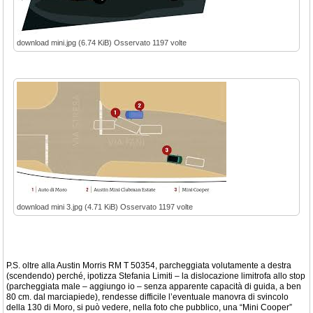
download mini.jpg (6.74 KiB) Osservato 1197 volte
download mini 3.jpg (4.71 KiB) Osservato 1197 volte
P.S. oltre alla Austin Morris RM T 50354, parcheggiata volutamente a destra
(scendendo) perché, ipotizza Stefania Limiti – la dislocazione limitrofa allo stop
(parcheggiata male – aggiungo io – senza apparente capacità di guida, a ben
80 cm. dal marciapiede), rendesse difficile l’eventuale manovra di svincolo
della 130 di Moro, si può vedere, nella foto che pubblico, una “Mini Cooper”