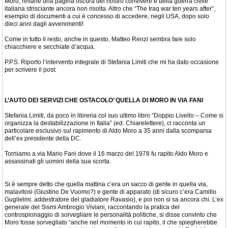
Moro, rimane una pagina oscura del nostro convivere e della guerra civile
italiana strisciante ancora non risolta. Altro che “The Iraq war ten years after”,
esempio di documenti a cui è concesso di accedere, negli USA, dopo solo
dieci anni dagli avvenimenti!
Come in tutto il resto, anche in questo, Matteo Renzi sembra fare solo
chiacchiere e secchiate d’acqua.
P.P.S. Riporto l’intervento integrale di Stefania Limiti che mi ha dato occasione
per scrivere il post:
L’AUTO DEI SERVIZI CHE OSTACOLO’ QUELLA DI MORO IN VIA FANI
Stefania Limiti, da poco in libreria col suo ultimo libro “Doppio Livello – Come si
organizza la destabilizzazione in Italia” (ed. Chiarelettere), ci racconta un
particolare esclusivo sul rapimento di Aldo Moro a 35 anni dalla scomparsa
dell’ex presidente della DC.
Torniamo a via Mario Fani dove il 16 marzo del 1978 fu rapito Aldo Moro e
assassinati gli uomini della sua scorta.
Si è sempre detto che quella mattina c’era un sacco di gente in quella via,
malavitosi (Giustino De Vuomo?) e gente di apparato (di sicuro c’era Camillo
Guglielmi, addestratore del gladiatore Ravasio), e poi non si sa ancora chi. L’ex
generale del Sismi Ambrogio Viviani, raccontando la pratica del
controspionaggio di sorvegliare le personalità politiche, si disse convinto che
Moro fosse sorvegliato “anche nel momento in cui rapito, il che spiegherebbe