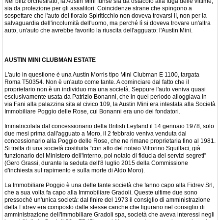
Nel blitz orchestrato, la Austin Mini funse sia da ostacolo alla fuga delle vittime,
sia da protezione per gli assalitori. Coincidenze strane che spingono a
sospettare che l'auto del fioraio Spiriticchio non doveva trovarsi lì, non per la
salvaguardia dell'incolumità dell'uomo, ma perché lì si doveva trovare un'altra
auto, un'auto che avrebbe favorito la riuscita dell'agguato: l'Austin Mini.
AUSTIN MINI CLUBMAN ESTATE
L'auto in questione è una Austin Morris tipo Mini Clubman E 1100, targata
Roma T50354. Non è un'auto come tante. A cominciare dal fatto che il
proprietario non è un individuo ma una società. Seppure l'auto veniva quasi
esclusivamente usata da Patrizio Bonanni, che in quel periodo alloggiava in
via Fani alla palazzina sita al civico 109, la Austin Mini era intestata alla Società
Immobiliare Poggio delle Rose, cui Bonanni era uno dei fondatori.
Immatricolata dal concessionario della British Leyland il 14 gennaio 1978, solo
due mesi prima dall'agguato a Moro, il 2 febbraio veniva venduta dal
concessionario alla Poggio delle Rose, che ne rimane proprietaria fino al 1981.
Si tratta di una società costituita “con atto del notaio Vittorino Squillaci, già
funzionario del Ministero dell'interno, poi notaio di fiducia dei servizi segreti”
(Gero Grassi, durante la seduta dell'8 luglio 2015 della Commissione
d'inchiesta sul rapimento e sulla morte di Aldo Moro).
La Immobiliare Poggio è una delle tante società che fanno capo alla Fidrev Srl,
che a sua volta fa capo alla Immobiliare Gradoli. Queste ultime due sono
pressoché un'unica società: dal finire del 1973 il consiglio di amministrazione
della Fidrev era composto dalle stesse cariche che figurano nel consiglio di
amministrazione dell'Immobiliare Gradoli spa, società che aveva interessi negli