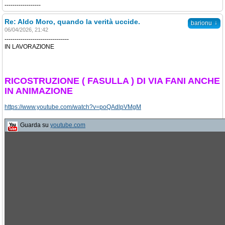
------------------
Re: Aldo Moro, quando la verità uccide.
↓
barionu
06/04/2026, 21:42
--------------------------------
IN LAVORAZIONE
RICOSTRUZIONE ( FASULLA ) DI VIA FANI ANCHE
IN ANIMAZIONE
https://www.youtube.com/watch?v=poQAdlpVMgM
Guarda su
youtube.com