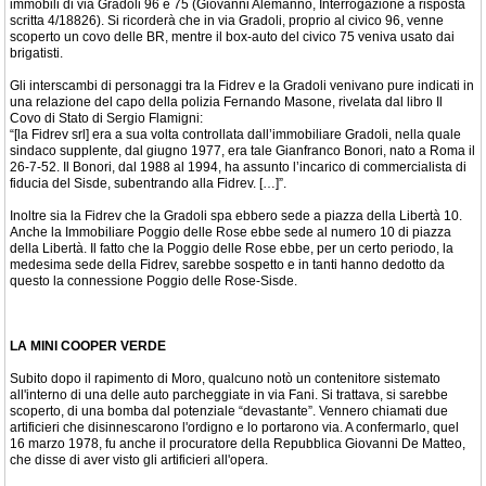
immobili di via Gradoli 96 e 75 (Giovanni Alemanno, Interrogazione a risposta
scritta 4/18826). Si ricorderà che in via Gradoli, proprio al civico 96, venne
scoperto un covo delle BR, mentre il box-auto del civico 75 veniva usato dai
brigatisti.
Gli interscambi di personaggi tra la Fidrev e la Gradoli venivano pure indicati in
una relazione del capo della polizia Fernando Masone, rivelata dal libro Il
Covo di Stato di Sergio Flamigni:
“[la Fidrev srl] era a sua volta controllata dall’immobiliare Gradoli, nella quale
sindaco supplente, dal giugno 1977, era tale Gianfranco Bonori, nato a Roma il
26-7-52. Il Bonori, dal 1988 al 1994, ha assunto l’incarico di commercialista di
fiducia del Sisde, subentrando alla Fidrev. […]”.
Inoltre sia la Fidrev che la Gradoli spa ebbero sede a piazza della Libertà 10.
Anche la Immobiliare Poggio delle Rose ebbe sede al numero 10 di piazza
della Libertà. Il fatto che la Poggio delle Rose ebbe, per un certo periodo, la
medesima sede della Fidrev, sarebbe sospetto e in tanti hanno dedotto da
questo la connessione Poggio delle Rose-Sisde.
LA MINI COOPER VERDE
Subito dopo il rapimento di Moro, qualcuno notò un contenitore sistemato
all'interno di una delle auto parcheggiate in via Fani. Si trattava, si sarebbe
scoperto, di una bomba dal potenziale “devastante”. Vennero chiamati due
artificieri che disinnescarono l'ordigno e lo portarono via. A confermarlo, quel
16 marzo 1978, fu anche il procuratore della Repubblica Giovanni De Matteo,
che disse di aver visto gli artificieri all'opera.