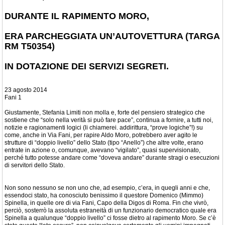
DURANTE IL RAPIMENTO MORO,
ERA PARCHEGGIATA UN’AUTOVETTURA (TARGA
RM T50354)
IN DOTAZIONE DEI SERVIZI SEGRETI.
23 agosto 2014
Fani 1
Giustamente, Stefania Limiti non molla e, forte del pensiero strategico che
sostiene che “solo nella verità si può fare pace”, continua a fornire, a tutti noi,
notizie e ragionamenti logici (li chiamerei. addirittura, “prove logiche”!) su
come, anche in Via Fani, per rapire Aldo Moro, potrebbero aver agito le
strutture di “doppio livello” dello Stato (tipo “Anello”) che altre volte, erano
entrate in azione o, comunque, avevano “vigilato”, quasi supervisionato,
perché tutto potesse andare come “doveva andare” durante stragi o esecuzioni
di servitori dello Stato.
Non sono nessuno se non uno che, ad esempio, c’era, in quegli anni e che,
essendoci stato, ha conosciuto benissimo il questore Domenico (Mimmo)
Spinella, in quelle ore di via Fani, Capo della Digos di Roma. Fin che vivrò,
perciò, sosterrò la assoluta estraneità di un funzionario democratico quale era
Spinella a qualunque “doppio livello” ci fosse dietro al rapimento Moro. Se c’è