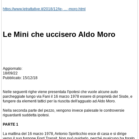
https://www.letrattative.it/2018/12/le- ... -moro.html
Le Mini che uccisero Aldo Moro
Aggiornato:
18/09/22
Pubblicato: 15/12/18
Nelle seguenti righe viene presentata l'ipotesi che vuole alcune auto
parcheggiate lungo via Fani il 16 marzo 1978 essere di proprietà del Sisde, e
fungere da elementi tattici per la riuscita dell'agguato ad Aldo Moro.
Nella seconda parte del pezzo, vengono invece palesate le controversie
riguardanti suddetta ipotesi.
PARTE 1
La mattina del 16 marzo 1978, Antonio Spiriticchio esce di casa e si dirige
verso il suo furgone Ford Transit. Non può guidarlo, perché qualcuno ha forato