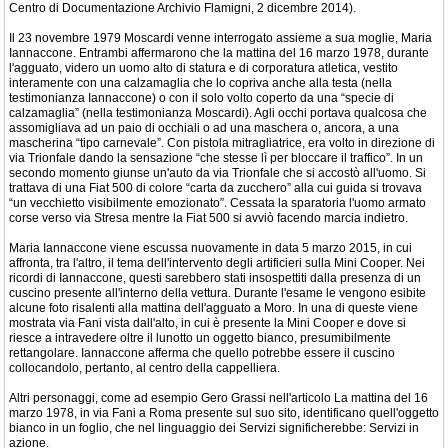
Centro di Documentazione Archivio Flamigni, 2 dicembre 2014).
Il 23 novembre 1979 Moscardi venne interrogato assieme a sua moglie, Maria
Iannaccone. Entrambi affermarono che la mattina del 16 marzo 1978, durante
l'agguato, videro un uomo alto di statura e di corporatura atletica, vestito
interamente con una calzamaglia che lo copriva anche alla testa (nella
testimonianza Iannaccone) o con il solo volto coperto da una “specie di
calzamaglia” (nella testimonianza Moscardi). Agli occhi portava qualcosa che
assomigliava ad un paio di occhiali o ad una maschera o, ancora, a una
mascherina “tipo carnevale”. Con pistola mitragliatrice, era volto in direzione di
via Trionfale dando la sensazione “che stesse lì per bloccare il traffico”. In un
secondo momento giunse un'auto da via Trionfale che si accostò all'uomo. Si
trattava di una Fiat 500 di colore “carta da zucchero” alla cui guida si trovava
“un vecchietto visibilmente emozionato”. Cessata la sparatoria l'uomo armato
corse verso via Stresa mentre la Fiat 500 si avviò facendo marcia indietro.
Maria Iannaccone viene escussa nuovamente in data 5 marzo 2015, in cui
affronta, tra l'altro, il tema dell'intervento degli artificieri sulla Mini Cooper. Nei
ricordi di Iannaccone, questi sarebbero stati insospettiti dalla presenza di un
cuscino presente all'interno della vettura. Durante l'esame le vengono esibite
alcune foto risalenti alla mattina dell'agguato a Moro. In una di queste viene
mostrata via Fani vista dall'alto, in cui è presente la Mini Cooper e dove si
riesce a intravedere oltre il lunotto un oggetto bianco, presumibilmente
rettangolare. Iannaccone afferma che quello potrebbe essere il cuscino
collocandolo, pertanto, al centro della cappelliera.
Altri personaggi, come ad esempio Gero Grassi nell'articolo La mattina del 16
marzo 1978, in via Fani a Roma presente sul suo sito, identificano quell'oggetto
bianco in un foglio, che nel linguaggio dei Servizi significherebbe: Servizi in
azione.