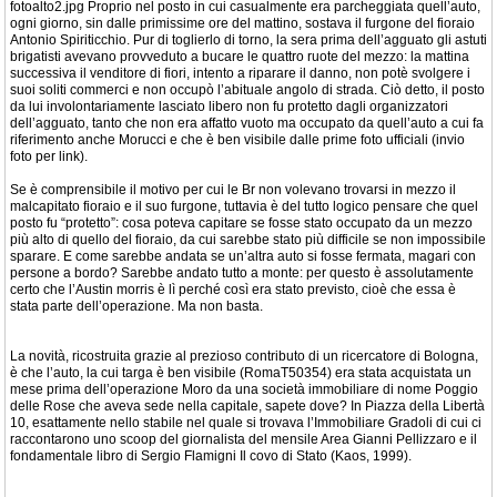
fotoalto2.jpg Proprio nel posto in cui casualmente era parcheggiata quell’auto,
ogni giorno, sin dalle primissime ore del mattino, sostava il furgone del fioraio
Antonio Spiriticchio. Pur di toglierlo di torno, la sera prima dell’agguato gli astuti
brigatisti avevano provveduto a bucare le quattro ruote del mezzo: la mattina
successiva il venditore di fiori, intento a riparare il danno, non potè svolgere i
suoi soliti commerci e non occupò l’abituale angolo di strada. Ciò detto, il posto
da lui involontariamente lasciato libero non fu protetto dagli organizzatori
dell’agguato, tanto che non era affatto vuoto ma occupato da quell’auto a cui fa
riferimento anche Morucci e che è ben visibile dalle prime foto ufficiali (invio
foto per link).
Se è comprensibile il motivo per cui le Br non volevano trovarsi in mezzo il
malcapitato fioraio e il suo furgone, tuttavia è del tutto logico pensare che quel
posto fu “protetto”: cosa poteva capitare se fosse stato occupato da un mezzo
più alto di quello del fioraio, da cui sarebbe stato più difficile se non impossibile
sparare. E come sarebbe andata se un’altra auto si fosse fermata, magari con
persone a bordo? Sarebbe andato tutto a monte: per questo è assolutamente
certo che l’Austin morris è lì perché così era stato previsto, cioè che essa è
stata parte dell’operazione. Ma non basta.
La novità, ricostruita grazie al prezioso contributo di un ricercatore di Bologna,
è che l’auto, la cui targa è ben visibile (RomaT50354) era stata acquistata un
mese prima dell’operazione Moro da una società immobiliare di nome Poggio
delle Rose che aveva sede nella capitale, sapete dove? In Piazza della Libertà
10, esattamente nello stabile nel quale si trovava l’Immobiliare Gradoli di cui ci
raccontarono uno scoop del giornalista del mensile Area Gianni Pellizzaro e il
fondamentale libro di Sergio Flamigni Il covo di Stato (Kaos, 1999).