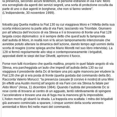
la presenza, secondo alcuni testimoni, di persone estranee in via Fani: Moro
era sorvegliato da agenti dei servizi segreti, una sorta di protezione occulta da
parte di uno o due agenti in borghese, che non si fanno vedere”.
(L’Indipendente, 30 novembre 1999).
fotoalto.jpg Quella mattina la Fiat 130 su cui viaggiava Moro e l’Alfetta della sua
scorta imboccarono la parte alta di via Fani, lasciando via Trionfale. Giunsero
poi all’altezza dell’incrocio di via Stresa e lì si trovarono di fronte una Fiat 128
targata corpo diplomatico: si è sempre detto che quest’auto fu tamponata
dall’autista di Moro, in realtà non vi fu alcun tamponamento intenzionale che
avrebbe potuto alterare la dinamica dell’azione, dando tempo agli uomini della
scorta di reagire (come spiega anche Mario Moretti nel suo libro intervista). La
128 si fermò regolarmente allo stop e contemporaneamente i brigatisti,
appostati dietri le siepi del bar Olivetti, aprirono il fuoco.
Forse non tutti ricordano che quella mattina, proprio in quel fatale angolo di via
Stresa, era parcheggiata un’auto che impedì all’autista della 130 su cui
viaggiava il presidente della Dc di tentare una più agile manovra per eludere la
Fiat 128 che gli si era posta di fronte (quella guidata dal commando della Br).
Racconta Valerio Morucci: “la presenza casuale [il corsivo è nostro] di una Mini
[in effetti una Austin morris] all’angolo di via Fani con via Stresa fu fatale per
Aldo Moro” (Ansa, 11 dicembre 1984). Quando l’autista del presidente Dc si
rese conto di trovarsi al centro di un agguato, tentò istintivamente di spingere
l’acceleratore e trovare una via di fuga ma la manovra gli fu impossibile.
L’Aston morris gli sbarrò la strada. La trappola era scattata: i mitra dei brigatisti
già avevano cominciato a sparare, i cinque uomini della scorta vennero
annientati e Moro finì nelle mani del commando.