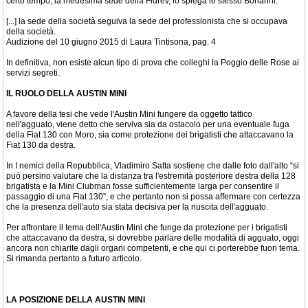
certo tempo, la medesima sede della Fidrev, lo spiega lo stesso Bonanni:
[...] la sede della società seguiva la sede del professionista che si occupava
della società.
Audizione del 10 giugno 2015 di Laura Tintisona, pag. 4
In definitiva, non esiste alcun tipo di prova che colleghi la Poggio delle Rose ai
servizi segreti.
IL RUOLO DELLA AUSTIN MINI
A favore della tesi che vede l'Austin Mini fungere da oggetto tattico
nell'agguato, viene detto che serviva sia da ostacolo per una eventuale fuga
della Fiat 130 con Moro, sia come protezione dei brigatisti che attaccavano la
Fiat 130 da destra.
In I nemici della Repubblica, Vladimiro Satta sostiene che dalle foto dall'alto “si
può persino valutare che la distanza tra l'estremità posteriore destra della 128
brigatista e la Mini Clubman fosse sufficientemente larga per consentire il
passaggio di una Fiat 130”, e che pertanto non si possa affermare con certezza
che la presenza dell'auto sia stata decisiva per la riuscita dell'agguato.
Per affrontare il tema dell'Austin Mini che funge da protezione per i brigatisti
che attaccavano da destra, si dovrebbe parlare delle modalità di agguato, oggi
ancora non chiarite dagli organi competenti, e che qui ci porterebbe fuori tema.
Si rimanda pertanto a futuro articolo.
LA POSIZIONE DELLA AUSTIN MINI