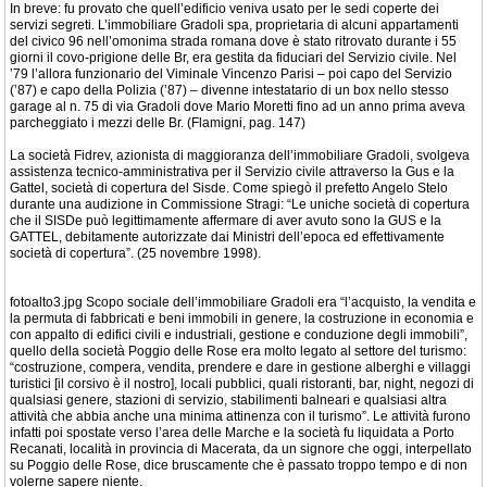
In breve: fu provato che quell’edificio veniva usato per le sedi coperte dei
servizi segreti. L’immobiliare Gradoli spa, proprietaria di alcuni appartamenti
del civico 96 nell’omonima strada romana dove è stato ritrovato durante i 55
giorni il covo-prigione delle Br, era gestita da fiduciari del Servizio civile. Nel
’79 l’allora funzionario del Viminale Vincenzo Parisi – poi capo del Servizio
(’87) e capo della Polizia (’87) – divenne intestatario di un box nello stesso
garage al n. 75 di via Gradoli dove Mario Moretti fino ad un anno prima aveva
parcheggiato i mezzi delle Br. (Flamigni, pag. 147)
La società Fidrev, azionista di maggioranza dell’immobiliare Gradoli, svolgeva
assistenza tecnico-amministrativa per il Servizio civile attraverso la Gus e la
Gattel, società di copertura del Sisde. Come spiegò il prefetto Angelo Stelo
durante una audizione in Commissione Stragi: “Le uniche società di copertura
che il SISDe può legittimamente affermare di aver avuto sono la GUS e la
GATTEL, debitamente autorizzate dai Ministri dell’epoca ed effettivamente
società di copertura”. (25 novembre 1998).
fotoalto3.jpg Scopo sociale dell’immobiliare Gradoli era “l’acquisto, la vendita e
la permuta di fabbricati e beni immobili in genere, la costruzione in economia e
con appalto di edifici civili e industriali, gestione e conduzione degli immobili”,
quello della società Poggio delle Rose era molto legato al settore del turismo:
“costruzione, compera, vendita, prendere e dare in gestione alberghi e villaggi
turistici [il corsivo è il nostro], locali pubblici, quali ristoranti, bar, night, negozi di
qualsiasi genere, stazioni di servizio, stabilimenti balneari e qualsiasi altra
attività che abbia anche una minima attinenza con il turismo”. Le attività furono
infatti poi spostate verso l’area delle Marche e la società fu liquidata a Porto
Recanati, località in provincia di Macerata, da un signore che oggi, interpellato
su Poggio delle Rose, dice bruscamente che è passato troppo tempo e di non
volerne sapere niente.