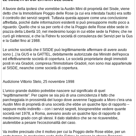
A favore della ipotesi che vorrebbe la Austin Mini di proprietà del Sisde, viene
detto che la Immobiliare Poggio delle Rose (a cui era intestata l'auto) era sotto
il controllo dei servizi segreti. Tuttavia questa appare come una conclusione
affrettata, poiché dalle informazioni esistenti si può presupporre molto poco a
riguardo. Quello che si sa per certo è che la Poggio delle Rose ebbe sede in
piazza della Libertà 10, nel medesimo luogo in cui ebbe sede la Fidrev, che ne
curò gli interessi, e che la Fidrev fu società di consulenza dei Servizi per la Gus
e la Gattel fino al 1988.
Le uniche società che il SISDE può legittimamente affermare di avere avuto
sono [...[ la GUS e la GATTEL, debitamente autorizzate dai Ministri dell'epoca
ed effettivamente società di copertura. Le società proprietarie degli immobili
posti in via Gradoli, compresa l'Immobiliare Gradoli, non sono mai appartenute
al SISDE, neanche come società di copertura.
Audizione Vittorio Stelo, 25 novembre 1998
L'unico grande dubbio potrebbe nascere sul significato di quel
“legittimamente”. Per capire se sia più di una coincidenza il fatto che
parcheggiata in prossimità del luogo dove avvenne l'agguato a Moro c'era una
Austin Mini di proprietà di una società che ebbe un qualche tipo di rapporto –
seppure molto indiretto – con i servizi segreti, bisognerebbe vedere quante
società nel 1978, a Roma, avevano avuto un qualche tipo di rapporto di
medesimo grado con gli stessi. Il dato statistico che se ne ricaverebbe,
aiuterebbe a pesare l'eccezionalità del caso.
Va inoltre precisato che il motivo per cui la Poggio delle Rose ebbe, per un