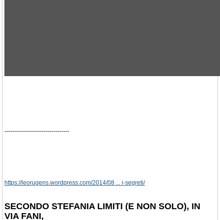
---------------------------------
https://leorugens.wordpress.com/2014/08 ... i-segreti/
SECONDO STEFANIA LIMITI (E NON SOLO), IN
VIA FANI,