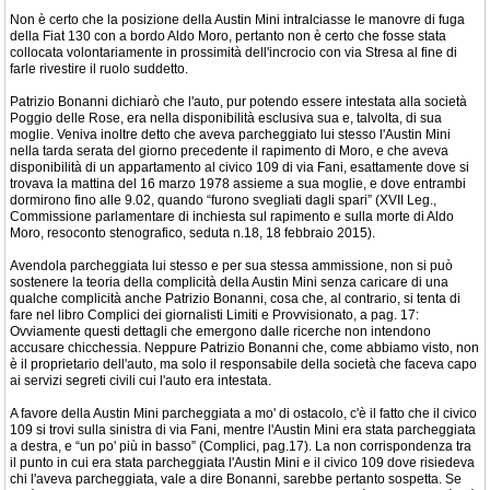
Non è certo che la posizione della Austin Mini intralciasse le manovre di fuga
della Fiat 130 con a bordo Aldo Moro, pertanto non è certo che fosse stata
collocata volontariamente in prossimità dell'incrocio con via Stresa al fine di
farle rivestire il ruolo suddetto.
Patrizio Bonanni dichiarò che l'auto, pur potendo essere intestata alla società
Poggio delle Rose, era nella disponibilità esclusiva sua e, talvolta, di sua
moglie. Veniva inoltre detto che aveva parcheggiato lui stesso l'Austin Mini
nella tarda serata del giorno precedente il rapimento di Moro, e che aveva
disponibilità di un appartamento al civico 109 di via Fani, esattamente dove si
trovava la mattina del 16 marzo 1978 assieme a sua moglie, e dove entrambi
dormirono fino alle 9.02, quando “furono svegliati dagli spari” (XVII Leg.,
Commissione parlamentare di inchiesta sul rapimento e sulla morte di Aldo
Moro, resoconto stenografico, seduta n.18, 18 febbraio 2015).
Avendola parcheggiata lui stesso e per sua stessa ammissione, non si può
sostenere la teoria della complicità della Austin Mini senza caricare di una
qualche complicità anche Patrizio Bonanni, cosa che, al contrario, si tenta di
fare nel libro Complici dei giornalisti Limiti e Provvisionato, a pag. 17:
Ovviamente questi dettagli che emergono dalle ricerche non intendono
accusare chicchessia. Neppure Patrizio Bonanni che, come abbiamo visto, non
è il proprietario dell'auto, ma solo il responsabile della società che faceva capo
ai servizi segreti civili cui l'auto era intestata.
A favore della Austin Mini parcheggiata a mo' di ostacolo, c'è il fatto che il civico
109 si trovi sulla sinistra di via Fani, mentre l'Austin Mini era stata parcheggiata
a destra, e “un po' più in basso” (Complici, pag.17). La non corrispondenza tra
il punto in cui era stata parcheggiata l'Austin Mini e il civico 109 dove risiedeva
chi l'aveva parcheggiata, vale a dire Bonanni, sarebbe pertanto sospetta. Se