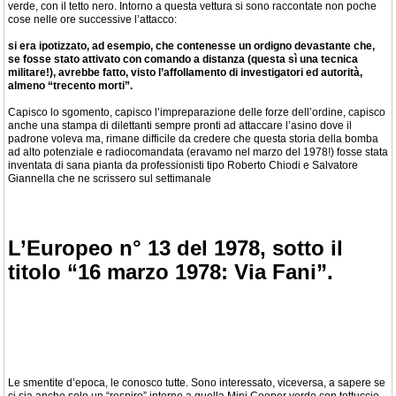
verde, con il tetto nero. Intorno a questa vettura si sono raccontate non poche
cose nelle ore successive l’attacco:
si era ipotizzato, ad esempio, che contenesse un ordigno devastante che,
se fosse stato attivato con comando a distanza (questa sì una tecnica
militare!), avrebbe fatto, visto l’affollamento di investigatori ed autorità,
almeno “trecento morti”.
Capisco lo sgomento, capisco l’impreparazione delle forze dell’ordine, capisco
anche una stampa di dilettanti sempre pronti ad attaccare l’asino dove il
padrone voleva ma, rimane difficile da credere che questa storia della bomba
ad alto potenziale e radiocomandata (eravamo nel marzo del 1978!) fosse stata
inventata di sana pianta da professionisti tipo Roberto Chiodi e Salvatore
Giannella che ne scrissero sul settimanale
L’Europeo n° 13 del 1978, sotto il
titolo “16 marzo 1978: Via Fani”.
Le smentite d’epoca, le conosco tutte. Sono interessato, viceversa, a sapere se