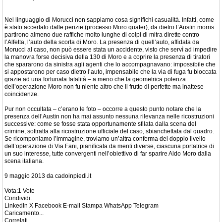
Nel linguaggio di Morucci non sappiamo cosa significhi casualità. Infatti, come
è stato accertato dalle perizie (processo Moro quater), da dietro l’Austin morris
partirono almeno due raffiche molto lunghe di colpi di mitra dirette contro
l’Alfetta, l’auto della scorta di Moro. La presenza di quell’auto, affidata da
Morucci al caso, non può essere stata un accidente, visto che servì ad impedire
la manovra forse decisiva della 130 di Moro e a coprire la presenza di tiratori
che spararono da sinistra agli agenti che lo accompagnavano: impossibile che
si appostarono per caso dietro l’auto, impensabile che la via di fuga fu bloccata
grazie ad una fortunata fatalità – a meno che la geometrica potenza
dell’operazione Moro non fu niente altro che il frutto di perfette ma inattese
coincidenze.
Pur non occultata – c’erano le foto – occorre a questo punto notare che la
presenza dell’Austin non ha mai assunto nessuna rilevanza nelle ricostruzioni
successive: come se fosse stata opportunamente sfilata dalla scena del
crimine, sottratta alla ricostruzione ufficiale del caso, sbianchettata dal quadro.
Se ricomponiamo l’immagine, troviamo un’altra conferma del doppio livello
dell’operazione di Via Fani, pianificata da menti diverse, ciascuna portatrice di
un suo interesse, tutte convergenti nell’obiettivo di far sparire Aldo Moro dalla
scena italiana.
9 maggio 2013 da cadoinpiedi.it
Vota:1 Vote
Condividi:
LinkedIn X Facebook E-mail Stampa WhatsApp Telegram
Caricamento...
Correlati