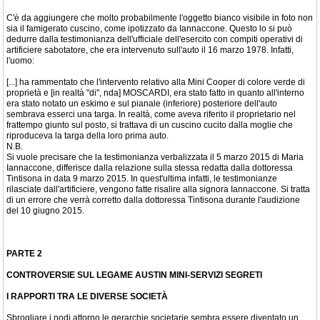
C'è da aggiungere che molto probabilmente l'oggetto bianco visibile in foto non
sia il famigerato cuscino, come ipotizzato da Iannaccone. Questo lo si può
dedurre dalla testimonianza dell'ufficiale dell'esercito con compiti operativi di
artificiere sabotatore, che era intervenuto sull'auto il 16 marzo 1978. Infatti,
l'uomo:
[...] ha rammentato che l'intervento relativo alla Mini Cooper di colore verde di
proprietà e [in realtà "di", nda] MOSCARDI, era stato fatto in quanto all'interno
era stato notato un eskimo e sul pianale (inferiore) posteriore dell'auto
sembrava esserci una targa. In realtà, come aveva riferito il proprietario nel
frattempo giunto sul posto, si trattava di un cuscino cucito dalla moglie che
riproduceva la targa della loro prima auto.
N.B.
Si vuole precisare che la testimonianza verbalizzata il 5 marzo 2015 di Maria
Iannaccone, differisce dalla relazione sulla stessa redatta dalla dottoressa
Tintisona in data 9 marzo 2015. In quest'ultima infatti, le testimonianze
rilasciate dall'artificiere, vengono fatte risalire alla signora Iannaccone. Si tratta
di un errore che verrà corretto dalla dottoressa Tintisona durante l'audizione
del 10 giugno 2015.
PARTE 2
CONTROVERSIE SUL LEGAME AUSTIN MINI-SERVIZI SEGRETI
I RAPPORTI TRA LE DIVERSE SOCIETÀ
Sbrogliare i nodi attorno le gerarchie societarie sembra essere diventato un