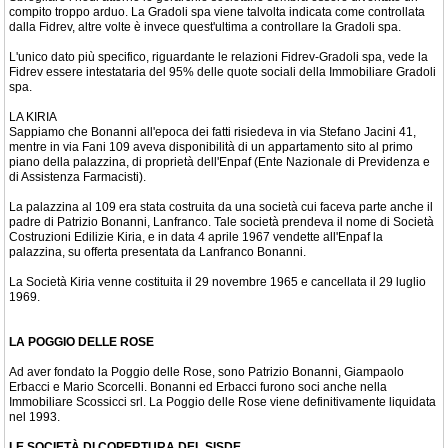
compito troppo arduo. La Gradoli spa viene talvolta indicata come controllata
dalla Fidrev, altre volte è invece quest'ultima a controllare la Gradoli spa.
L'unico dato più specifico, riguardante le relazioni Fidrev-Gradoli spa, vede la
Fidrev essere intestataria del 95% delle quote sociali della Immobiliare Gradoli
spa.
LA KIRIA
Sappiamo che Bonanni all'epoca dei fatti risiedeva in via Stefano Jacini 41,
mentre in via Fani 109 aveva disponibilità di un appartamento sito al primo
piano della palazzina, di proprietà dell'Enpaf (Ente Nazionale di Previdenza e
di Assistenza Farmacisti).
La palazzina al 109 era stata costruita da una società cui faceva parte anche il
padre di Patrizio Bonanni, Lanfranco. Tale società prendeva il nome di Società
Costruzioni Edilizie Kiria, e in data 4 aprile 1967 vendette all'Enpaf la
palazzina, su offerta presentata da Lanfranco Bonanni.
La Società Kiria venne costituita il 29 novembre 1965 e cancellata il 29 luglio
1969.
LA POGGIO DELLE ROSE
Ad aver fondato la Poggio delle Rose, sono Patrizio Bonanni, Giampaolo
Erbacci e Mario Scorcelli. Bonanni ed Erbacci furono soci anche nella
Immobiliare Scossicci srl. La Poggio delle Rose viene definitivamente liquidata
nel 1993.
LE SOCIETÀ DI COPERTURA DEL SISDE