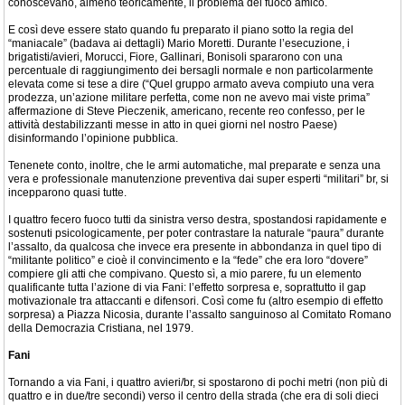
conoscevano, almeno teoricamente, il problema del fuoco amico.
E così deve essere stato quando fu preparato il piano sotto la regia del
“maniacale” (badava ai dettagli) Mario Moretti. Durante l’esecuzione, i
brigatisti/avieri, Morucci, Fiore, Gallinari, Bonisoli spararono con una
percentuale di raggiungimento dei bersagli normale e non particolarmente
elevata come si tese a dire (“Quel gruppo armato aveva compiuto una vera
prodezza, un’azione militare perfetta, come non ne avevo mai viste prima”
affermazione di Steve Pieczenik, americano, recente reo confesso, per le
attività destabilizzanti messe in atto in quei giorni nel nostro Paese)
disinformando l’opinione pubblica.
Tenenete conto, inoltre, che le armi automatiche, mal preparate e senza una
vera e professionale manutenzione preventiva dai super esperti “militari” br, si
incepparono quasi tutte.
I quattro fecero fuoco tutti da sinistra verso destra, spostandosi rapidamente e
sostenuti psicologicamente, per poter contrastare la naturale “paura” durante
l’assalto, da qualcosa che invece era presente in abbondanza in quel tipo di
“militante politico” e cioè il convincimento e la “fede” che era loro “dovere”
compiere gli atti che compivano. Questo sì, a mio parere, fu un elemento
qualificante tutta l’azione di via Fani: l’effetto sorpresa e, soprattutto il gap
motivazionale tra attaccanti e difensori. Così come fu (altro esempio di effetto
sorpresa) a Piazza Nicosia, durante l’assalto sanguinoso al Comitato Romano
della Democrazia Cristiana, nel 1979.
Fani
Tornando a via Fani, i quattro avieri/br, si spostarono di pochi metri (non più di
quattro e in due/tre secondi) verso il centro della strada (che era di soli dieci