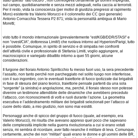
stato questo “lato oscuro”, non coinvolgeva certamente gli uomini impegnati,
sul campo, quotidianamente e senza mezzi adeguati, nella caccia ai terroristi.
Per il resto, vista la conoscenza (per motivi di giustizia pregressi al rapimento
Moro) esistente tra Valerio Morucci e il colonnello dei CC (poi generale)
Antonio Cornacchia Tessera P2 871; vista la personalità ambigua di Mario
Moretti;
visto tutto il mondo internazionale (prevalentemente “est/KGB/DDR/STASI” e
non “ovest/CIA”, dottoressa Limiti!) che ruotava intorno ad Hyperion/Parigi, tutto
è possibile. Comunque, in spirito di servizio e di simpatia nei confronti
dell’attività civile e professionale di Stefania Limiti, voglio aggiungere, al
macroscopico e variegato dibattito intorno a quei 55 giorni, alcune
considerazioni.
Il furgone del fioraio Antonio Spiriticchio fu messo fuori uso, la sera precedente
l’assalto, non tanto perché non parcheggiato nel solito luogo non interferisse,
con il suo ingombro, con le eventuali traiettorie di fuoco ipotizzate dai brigatisti
in fase di stesura del piano teorico, traiettorie pensate partenti da una sola
“sorgente” (a sinistra) e angolazione, ma, perché, il fioraio stesso non potesse
divenire un testimone attendibile delle dinamiche che avrebbero preceduto
l’attacco, con riconoscimenti di volti e ruoli durante l’azione. La geometria
esecutiva e l’addestramento militare dei brigatisti selezionati per l’attacco al
cuore dello stato, a mio giudizio, non sono mai esistiti.
Personaggi anche di spicco del gruppo di fuoco (quale, ad esempio, era
Valerio Morucci), mi risulta che avevano appreso quel poco che sapevano
delle complessità implicite nella guerra rivoluzionaria a cui si erano votati
senza, mi sembra di ricordare, aver fatto neanche il militare di leva. Comunque,
certamente, anche dei non “militari” quali erano le donne e gli uomini delle BR,