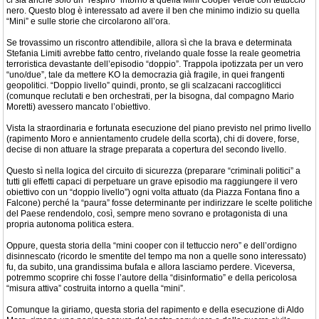
ci sia anche solo un “respiro” intorno a quella Mini Cooper verde con tettuccio
nero. Questo blog è interessato ad avere il ben che minimo indizio su quella
“Mini” e sulle storie che circolarono all’ora.
Se trovassimo un riscontro attendibile, allora sì che la brava e determinata
Stefania Limiti avrebbe fatto centro, rivelando quale fosse la reale geometria
terroristica devastante dell’episodio “doppio”. Trappola ipotizzata per un vero
“uno/due”, tale da mettere KO la democrazia già fragile, in quei frangenti
geopolitici. “Doppio livello” quindi, pronto, se gli scalzacani raccogliticci
(comunque reclutati e ben orchestrati, per la bisogna, dal compagno Mario
Moretti) avessero mancato l’obiettivo.
Vista la straordinaria e fortunata esecuzione del piano previsto nel primo livello
(rapimento Moro e annientamento crudele della scorta), chi di dovere, forse,
decise di non attuare la strage preparata a copertura del secondo livello.
Questo sì nella logica del circuito di sicurezza (preparare “criminali politici” a
tutti gli effetti capaci di perpetuare un grave episodio ma raggiungere il vero
obiettivo con un “doppio livello”) ogni volta attuato (da Piazza Fontana fino a
Falcone) perché la “paura” fosse determinante per indirizzare le scelte politiche
del Paese rendendolo, così, sempre meno sovrano e protagonista di una
propria autonoma politica estera.
Oppure, questa storia della “mini cooper con il tettuccio nero” e dell’ordigno
disinnescato (ricordo le smentite del tempo ma non a quelle sono interessato)
fu, da subito, una grandissima bufala e allora lasciamo perdere. Viceversa,
potremmo scoprire chi fosse l’autore della “disinformatio” e della pericolosa
“misura attiva” costruita intorno a quella “mini”.
Comunque la giriamo, questa storia del rapimento e della esecuzione di Aldo