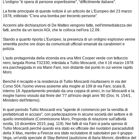
L'ordigno “è opera di persone espertissime”, “difficilmente italiane”.
La fonte principale di queste notizie è un articolo de L'Europeo del 23 marzo
1978, intitolato “C'era una bomba per trecento persone”.
Accenni alle dichiarazioni di De Matteo vengono fatte, nell'immediatezza dei
fatti, anche da un lancio AGI, che le colloca nell'ora 12.09.
Stando a quanto riporta L'Europeo, la presenza di un ordigno esplosivo venne
smentita poche ore dopo da comunicati ufficiali emanati da carabinieri e
polizia.
L'auto protagonista della vicenda era una Mini Cooper verde con tettuccio
nero, targata Roma T32330, intestata a Tullio Moscardi, che il 16 marzo 1978
era parcheggiata in via Mario Fani, non distante dal punto in cui venne rapito
Moro.
Benché il recapito e la residenza di Tullio Moscardi risultassero in via del
Corso 504, l'uomo viveva assieme alla moglie al 109 di via Fani, scala B,
interno 18. Appartamento prestato da una coppia di amici, in cui Moscardi e la
moglie hanno vissuto dal finire del '77 all'inizio degli anni '80 (Doc. N. 154/1,
Ministero dell'Interno).
In quel periodo Tullio Moscardi era "agente di commercio per la vendita di
prefabbricati in acciaio", con partecipazione in alcune società del settore e di
quello immobiliare (Commissione Moro, Proposta di relazione sull'attività
svolta, 10 dicembre 2015, pag. 119). Nei fatti di via Fani si parla spesso di
Tullio Moscardi perché questo era stato ex ufficiale dei nuotatori paracadutisti
della X Mas, mentre a Firenze era stato reclutatore di sabotatori per il gruppo
Vega, un'unità speciale di Stay-Behind (audizione di Ilaria Moroni, direttrice del