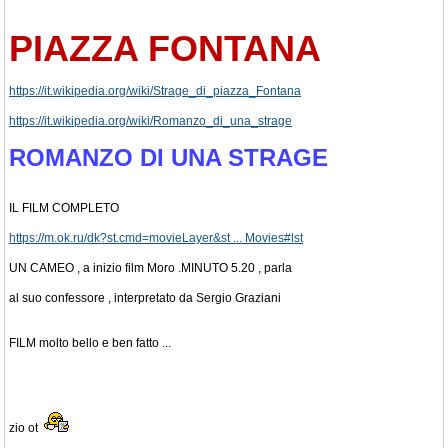
PIAZZA FONTANA
https://it.wikipedia.org/wiki/Strage_di_piazza_Fontana
https://it.wikipedia.org/wiki/Romanzo_di_una_strage
ROMANZO DI UNA STRAGE
IL FILM COMPLETO
https://m.ok.ru/dk?st.cmd=movieLayer&st ... Movies#lst
UN CAMEO , a inizio film Moro .MINUTO 5.20 , parla
al suo confessore , interpretato da Sergio Graziani
FILM molto bello e ben fatto ...
zio ot