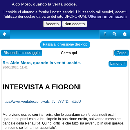
Aldo Moro, quando la verità uccide.
I cookie ci aiutano a fornire i nostri servizi. Utilizzando tali servizi, accetti
l'utilizzo dei cookie da parte del sito UFOFORUM.
Ulteriori informazioni
#
Passa allo versione desktop
Rispondi al messaggio
Re: Aldo Moro, quando la verità uccide.
↓
barionu
28/03/2026, 11:41
------------------------
INTERVISTA A FIORONI
https://www.youtube.com/watch?v=yYVTDmtdZpU
Moro viene ucciso con i terroristi che lo guardano con ferocia negli occhi,
sparando i primi colpi a bruciapelo in posizione eretta, poi venne messo nel
bancale della Renault 4. Quindi difficile che tutto sia avvenuto in quel garage,
non come ce lo hanno raccontato”.