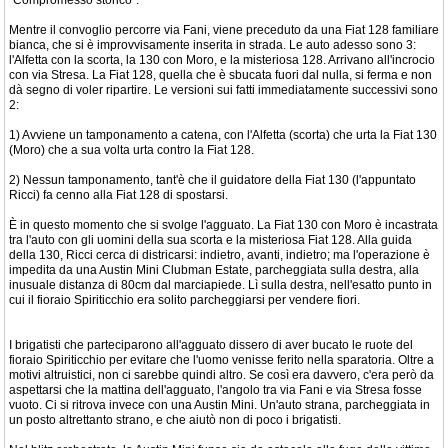
“Compromesso storico”.
Mentre il convoglio percorre via Fani, viene preceduto da una Fiat 128 familiare
bianca, che si è improvvisamente inserita in strada. Le auto adesso sono 3:
l'Alfetta con la scorta, la 130 con Moro, e la misteriosa 128. Arrivano all'incrocio
con via Stresa. La Fiat 128, quella che è sbucata fuori dal nulla, si ferma e non
dà segno di voler ripartire. Le versioni sui fatti immediatamente successivi sono
2:
1) Avviene un tamponamento a catena, con l'Alfetta (scorta) che urta la Fiat 130
(Moro) che a sua volta urta contro la Fiat 128.
2) Nessun tamponamento, tant'è che il guidatore della Fiat 130 (l'appuntato
Ricci) fa cenno alla Fiat 128 di spostarsi.
È in questo momento che si svolge l'agguato. La Fiat 130 con Moro è incastrata
tra l'auto con gli uomini della sua scorta e la misteriosa Fiat 128. Alla guida
della 130, Ricci cerca di districarsi: indietro, avanti, indietro; ma l'operazione è
impedita da una Austin Mini Clubman Estate, parcheggiata sulla destra, alla
inusuale distanza di 80cm dal marciapiede. Lì sulla destra, nell'esatto punto in
cui il fioraio Spiriticchio era solito parcheggiarsi per vendere fiori.
I brigatisti che parteciparono all'agguato dissero di aver bucato le ruote del
fioraio Spiriticchio per evitare che l'uomo venisse ferito nella sparatoria. Oltre a
motivi altruistici, non ci sarebbe quindi altro. Se così era davvero, c'era però da
aspettarsi che la mattina dell'agguato, l'angolo tra via Fani e via Stresa fosse
vuoto. Ci si ritrova invece con una Austin Mini. Un'auto strana, parcheggiata in
un posto altrettanto strano, e che aiutò non di poco i brigatisti.