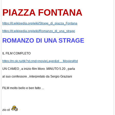
PIAZZA FONTANA
https://it.wikipedia.org/wiki/Strage_di_piazza_Fontana
https://it.wikipedia.org/wiki/Romanzo_di_una_strage
ROMANZO DI UNA STRAGE
IL FILM COMPLETO
https://m.ok.ru/dk?st.cmd=movieLayer&st ... Movies#lst
UN CAMEO , a inizio film Moro .MINUTO 5.20 , parla
al suo confessore , interpretato da Sergio Graziani
FILM molto bello e ben fatto ...
zio ot