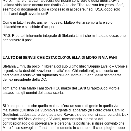
Moro, rimane una pagina oscura del nostro convivere e della guerra civile
italiana strisciante ancora non risolta. Altro che “The Iraq war ten years after”,
esempio di documenti a cui è concesso di accedere, negli USA, dopo solo
dieci anni dagli avvenimenti!
Come in tutto il resto, anche in questo, Matteo Renzi sembra fare solo
chiacchiere e secchiate d’acqua.
P.P.S. Riporto l’intervento integrale di Stefania Limiti che mi ha dato occasione
per scrivere il post:
L’AUTO DEI SERVIZI CHE OSTACOLO’ QUELLA DI MORO IN VIA FANI
Stefania Limiti, da poco in libreria col suo ultimo libro “Doppio Livello – Come si
organizza la destabilizzazione in Italia” (ed. Chiarelettere), ci racconta un
particolare esclusivo sul rapimento di Aldo Moro a 35 anni dalla scomparsa
dell’ex presidente della DC.
Torniamo a via Mario Fani dove il 16 marzo del 1978 fu rapito Aldo Moro e
assassinati gli uomini della sua scorta.
Si è sempre detto che quella mattina c’era un sacco di gente in quella via,
malavitosi (Giustino De Vuomo?) e gente di apparato (di sicuro c’era Camillo
Guglielmi, addestratore del gladiatore Ravasio), e poi non si sa ancora chi. L’ex
generale del Sismi Ambrogio Viviani, raccontando la pratica del
controspionaggio di sorvegliare le personalità politiche, si disse convinto che
Moro fosse sorvegliato “anche nel momento in cui rapito, il che spiegherebbe