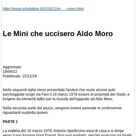
https://www.letrattative.it/2018/12/le- ... -moro.html
Le Mini che uccisero Aldo Moro
Aggiornato:
18/09/22
Pubblicato: 15/12/18
Nelle seguenti righe viene presentata l'ipotesi che vuole alcune auto
parcheggiate lungo via Fani il 16 marzo 1978 essere di proprietà del Sisde, e
fungere da elementi tattici per la riuscita dell'agguato ad Aldo Moro.
Nella seconda parte del pezzo, vengono invece palesate le controversie
riguardanti suddetta ipotesi.
PARTE 1
La mattina del 16 marzo 1978, Antonio Spiriticchio esce di casa e si dirige
verso il suo furgone Ford Transit. Non può guidarlo, perché qualcuno ha forato