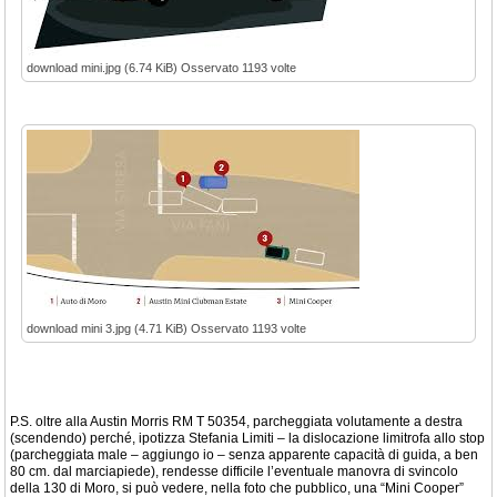
download mini.jpg (6.74 KiB) Osservato 1193 volte
download mini 3.jpg (4.71 KiB) Osservato 1193 volte
P.S. oltre alla Austin Morris RM T 50354, parcheggiata volutamente a destra
(scendendo) perché, ipotizza Stefania Limiti – la dislocazione limitrofa allo stop
(parcheggiata male – aggiungo io – senza apparente capacità di guida, a ben
80 cm. dal marciapiede), rendesse difficile l’eventuale manovra di svincolo
della 130 di Moro, si può vedere, nella foto che pubblico, una “Mini Cooper”