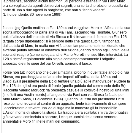
la presenza, secondo alcuni testimoni, di persone estranee in via Fani: Moro
era sorvegliato da agenti dei servizi segreti, una sorta di protezione occulta da
parte di uno o due agenti in borghese, che non si fanno vedere”.
(L’Indipendente, 30 novembre 1999).
fotoalto.jpg Quella mattina la Fiat 130 su cui viaggiava Moro e l’Alfetta della sua
scorta imboccarono la parte alta di via Fani, lasciando via Trionfale. Giunsero
poi all’altezza dell’incrocio di via Stresa e lì si trovarono di fronte una Fiat 128
targata corpo diplomatico: si è sempre detto che quest’auto fu tamponata
dall’autista di Moro, in realtà non vi fu alcun tamponamento intenzionale che
avrebbe potuto alterare la dinamica dell’azione, dando tempo agli uomini della
scorta di reagire (come spiega anche Mario Moretti nel suo libro intervista). La
128 si fermò regolarmente allo stop e contemporaneamente i brigatisti,
appostati dietri le siepi del bar Olivetti, aprirono il fuoco.
Forse non tutti ricordano che quella mattina, proprio in quel fatale angolo di via
Stresa, era parcheggiata un’auto che impedì all’autista della 130 su cui
viaggiava il presidente della Dc di tentare una più agile manovra per eludere la
Fiat 128 che gli si era posta di fronte (quella guidata dal commando della Br).
Racconta Valerio Morucci: “la presenza casuale [il corsivo è nostro] di una Mini
[in effetti una Austin morris] all’angolo di via Fani con via Stresa fu fatale per
Aldo Moro” (Ansa, 11 dicembre 1984). Quando l’autista del presidente Dc si
rese conto di trovarsi al centro di un agguato, tentò istintivamente di spingere
l’acceleratore e trovare una via di fuga ma la manovra gli fu impossibile.
L’Aston morris gli sbarrò la strada. La trappola era scattata: i mitra dei brigatisti
già avevano cominciato a sparare, i cinque uomini della scorta vennero
annientati e Moro finì nelle mani del commando.