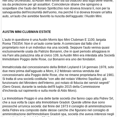
Nel blitz orchestrato, la Austin Mini funse sia da ostacolo alla fuga delle vittime,
sia da protezione per gli assalitori. Coincidenze strane che spingono a
sospettare che l'auto del fioraio Spiriticchio non doveva trovarsi lì, non per la
salvaguardia dell'incolumità dell'uomo, ma perché lì si doveva trovare un'altra
auto, un'auto che avrebbe favorito la riuscita dell'agguato: l'Austin Mini.
AUSTIN MINI CLUBMAN ESTATE
L'auto in questione è una Austin Morris tipo Mini Clubman E 1100, targata
Roma T50354. Non è un'auto come tante. A cominciare dal fatto che il
proprietario non è un individuo ma una società. Seppure l'auto veniva quasi
esclusivamente usata da Patrizio Bonanni, che in quel periodo alloggiava in
via Fani alla palazzina sita al civico 109, la Austin Mini era intestata alla Società
Immobiliare Poggio delle Rose, cui Bonanni era uno dei fondatori.
Immatricolata dal concessionario della British Leyland il 14 gennaio 1978, solo
due mesi prima dall'agguato a Moro, il 2 febbraio veniva venduta dal
concessionario alla Poggio delle Rose, che ne rimane proprietaria fino al 1981.
Si tratta di una società costituita “con atto del notaio Vittorino Squillaci, già
funzionario del Ministero dell'interno, poi notaio di fiducia dei servizi segreti”
(Gero Grassi, durante la seduta dell'8 luglio 2015 della Commissione
d'inchiesta sul rapimento e sulla morte di Aldo Moro).
La Immobiliare Poggio è una delle tante società che fanno capo alla Fidrev Srl,
che a sua volta fa capo alla Immobiliare Gradoli. Queste ultime due sono
pressoché un'unica società: dal finire del 1973 il consiglio di amministrazione
della Fidrev era composto dalle stesse cariche che figurano nel consiglio di
amministrazione dell'Immobiliare Gradoli spa, società che aveva interessi negli