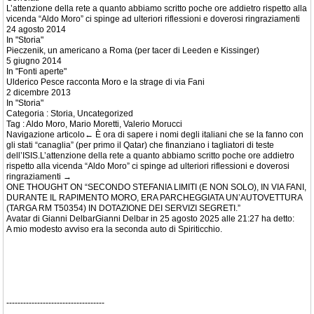
L’attenzione della rete a quanto abbiamo scritto poche ore addietro rispetto alla
vicenda “Aldo Moro” ci spinge ad ulteriori riflessioni e doverosi ringraziamenti
24 agosto 2014
In "Storia"
Pieczenik, un americano a Roma (per tacer di Leeden e Kissinger)
5 giugno 2014
In "Fonti aperte"
Ulderico Pesce racconta Moro e la strage di via Fani
2 dicembre 2013
In "Storia"
Categoria : Storia, Uncategorized
Tag : Aldo Moro, Mario Moretti, Valerio Morucci
Navigazione articolo← È ora di sapere i nomi degli italiani che se la fanno con
gli stati “canaglia” (per primo il Qatar) che finanziano i tagliatori di teste
dell’ISIS.L’attenzione della rete a quanto abbiamo scritto poche ore addietro
rispetto alla vicenda “Aldo Moro” ci spinge ad ulteriori riflessioni e doverosi
ringraziamenti →
ONE THOUGHT ON “SECONDO STEFANIA LIMITI (E NON SOLO), IN VIA FANI,
DURANTE IL RAPIMENTO MORO, ERA PARCHEGGIATA UN’AUTOVETTURA
(TARGA RM T50354) IN DOTAZIONE DEI SERVIZI SEGRETI.”
Avatar di Gianni DelbarGianni Delbar in 25 agosto 2025 alle 21:27 ha detto:
A mio modesto avviso era la seconda auto di Spiriticchio.
-----------------------------------