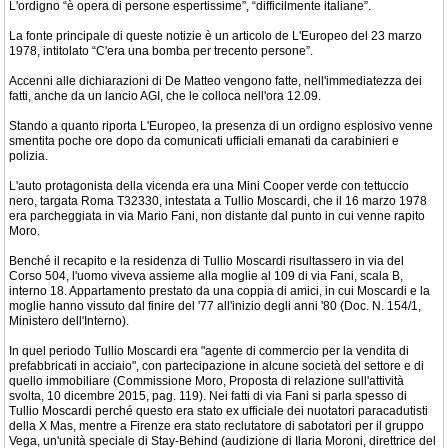
L'ordigno “è opera di persone espertissime”, “difficilmente italiane”.
La fonte principale di queste notizie è un articolo de L'Europeo del 23 marzo
1978, intitolato “C'era una bomba per trecento persone”.
Accenni alle dichiarazioni di De Matteo vengono fatte, nell'immediatezza dei
fatti, anche da un lancio AGI, che le colloca nell'ora 12.09.
Stando a quanto riporta L'Europeo, la presenza di un ordigno esplosivo venne
smentita poche ore dopo da comunicati ufficiali emanati da carabinieri e
polizia.
L'auto protagonista della vicenda era una Mini Cooper verde con tettuccio
nero, targata Roma T32330, intestata a Tullio Moscardi, che il 16 marzo 1978
era parcheggiata in via Mario Fani, non distante dal punto in cui venne rapito
Moro.
Benché il recapito e la residenza di Tullio Moscardi risultassero in via del
Corso 504, l'uomo viveva assieme alla moglie al 109 di via Fani, scala B,
interno 18. Appartamento prestato da una coppia di amici, in cui Moscardi e la
moglie hanno vissuto dal finire del '77 all'inizio degli anni '80 (Doc. N. 154/1,
Ministero dell'Interno).
In quel periodo Tullio Moscardi era "agente di commercio per la vendita di
prefabbricati in acciaio", con partecipazione in alcune società del settore e di
quello immobiliare (Commissione Moro, Proposta di relazione sull'attività
svolta, 10 dicembre 2015, pag. 119). Nei fatti di via Fani si parla spesso di
Tullio Moscardi perché questo era stato ex ufficiale dei nuotatori paracadutisti
della X Mas, mentre a Firenze era stato reclutatore di sabotatori per il gruppo
Vega, un'unità speciale di Stay-Behind (audizione di Ilaria Moroni, direttrice del