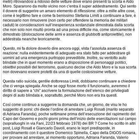
metri) ritrovandosi a ridosso delle vetture dove erano presenti la scorta e Aldo
Moro. Spararono da molto vicino non c’entra il super addestramento. Qui sento
il dovere di suggerire un amaro elemento di riflessione: oltre a mille altre cose,
come è legittimo fare e come fa benissimo Stefania Limiti a continuare a fare, è
necessario non rimuovere (non certo per offendere la memoria dei militari
caduti) le considerazioni sull’inesperienza sostanziale dimostrata dalla scorta
che non solo non risultò pronta ad una prova difficile ma, come storicamente è
dimostrato (dislocazione delle armi e assenza di giubbotti antiproiettile), non
addestrata neanche teoricamente.
Questo, mi fa dolore doverlo dire ancora oggi, vista l’assoluta assenza di
reazione: nulla evidentemente di adeguato era stato fatto per addestrare gli
uomini ad una emergenza purtroppo prevedibile. Inoltre, su ventotto auto
blindate che in quel momento erano a disposizione di personaggi politici,
obiettivi possibili del terrorismo, qualcuno decise che Aldo Moro e la sua scorta
non dovevano essere protetti da una di quelle costosissime vetture.
Questa ratio suicida, gentile dottoressa Limiti, dobbiamo continuare a chiedere
che ci venga spiegata. Anche se oggi fosse morto il funzionario, avremmo il
diritto di sapere a “chi” ascrivere la formulazione dell’elenco dei privilegiati
degni di auto blindata e, soprattutto, perché Moro non era tra questi.
Così come continuo a suggerire la domanda che, un giorno, de visu le ho
suggerito di porsi: chi diede l’ordine di arrestare Luigi Rosati (marito separato
di Adriana Faranda), poche settimane prima dell’esecuzione del rapimento del
Capo del Governo e pochi giorni prima dell’inizio delle esercitazioni sul campo
(sopralluoghi in via Fani, 22/23 febbraio 1978) dei BR ? Come ho scritto in altri
post, Luigi Rosati e Giancarlo Davoli, erano le lepri predisposte, in
coordinamento con il questore Domenico Spinella, Capo della DIGOS romana,
per provare ad arrestare, al momento opportuno, Adriana Faranda, Valerio