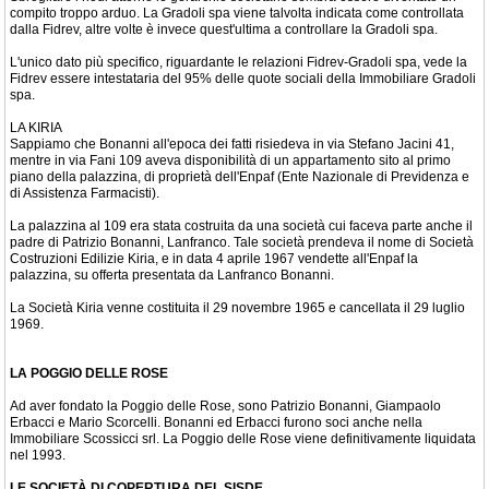
compito troppo arduo. La Gradoli spa viene talvolta indicata come controllata
dalla Fidrev, altre volte è invece quest'ultima a controllare la Gradoli spa.
L'unico dato più specifico, riguardante le relazioni Fidrev-Gradoli spa, vede la
Fidrev essere intestataria del 95% delle quote sociali della Immobiliare Gradoli
spa.
LA KIRIA
Sappiamo che Bonanni all'epoca dei fatti risiedeva in via Stefano Jacini 41,
mentre in via Fani 109 aveva disponibilità di un appartamento sito al primo
piano della palazzina, di proprietà dell'Enpaf (Ente Nazionale di Previdenza e
di Assistenza Farmacisti).
La palazzina al 109 era stata costruita da una società cui faceva parte anche il
padre di Patrizio Bonanni, Lanfranco. Tale società prendeva il nome di Società
Costruzioni Edilizie Kiria, e in data 4 aprile 1967 vendette all'Enpaf la
palazzina, su offerta presentata da Lanfranco Bonanni.
La Società Kiria venne costituita il 29 novembre 1965 e cancellata il 29 luglio
1969.
LA POGGIO DELLE ROSE
Ad aver fondato la Poggio delle Rose, sono Patrizio Bonanni, Giampaolo
Erbacci e Mario Scorcelli. Bonanni ed Erbacci furono soci anche nella
Immobiliare Scossicci srl. La Poggio delle Rose viene definitivamente liquidata
nel 1993.
LE SOCIETÀ DI COPERTURA DEL SISDE