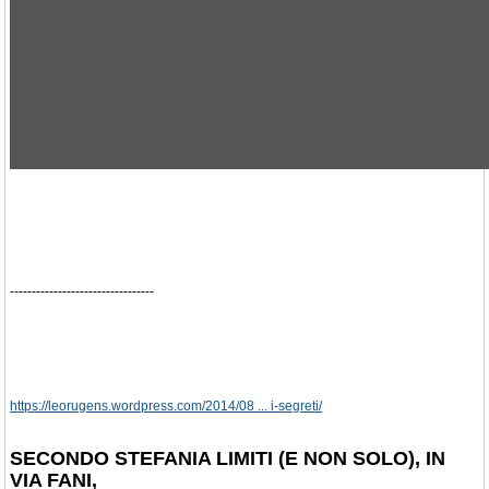
---------------------------------
https://leorugens.wordpress.com/2014/08 ... i-segreti/
SECONDO STEFANIA LIMITI (E NON SOLO), IN
VIA FANI,