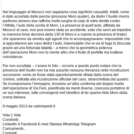
Nel linguaggio di Morucci non sappiamo cosa significhi casualità. Infatti, come
è stato accertato dalle perizie (processo Moro quater), da dietro l’Austin morris
partirono almeno due raffiche molto lunghe di colpi di mitra dirette contro
l’Alfetta, l’auto della scorta di Moro. La presenza di quell’auto, affidata da
Morucci al caso, non può essere stata un accidente, visto che servì ad impedire
la manovra forse decisiva della 130 di Moro e a coprire la presenza di tiratori
che spararono da sinistra agli agenti che lo accompagnavano: impossibile che
si appostarono per caso dietro l’auto, impensabile che la via di fuga fu bloccata
grazie ad una fortunata fatalità – a meno che la geometrica potenza
dell’operazione Moro non fu niente altro che il frutto di perfette ma inattese
coincidenze.
Pur non occultata – c’erano le foto – occorre a questo punto notare che la
presenza dell’Austin non ha mai assunto nessuna rilevanza nelle ricostruzioni
successive: come se fosse stata opportunamente sfilata dalla scena del
crimine, sottratta alla ricostruzione ufficiale del caso, sbianchettata dal quadro.
Se ricomponiamo l’immagine, troviamo un’altra conferma del doppio livello
dell’operazione di Via Fani, pianificata da menti diverse, ciascuna portatrice di
un suo interesse, tutte convergenti nell’obiettivo di far sparire Aldo Moro dalla
scena italiana.
9 maggio 2013 da cadoinpiedi.it
Vota:1 Vote
Condividi:
LinkedIn X Facebook E-mail Stampa WhatsApp Telegram
Caricamento...
Correlati