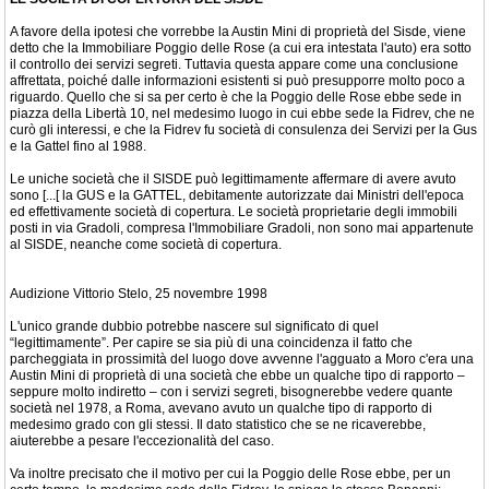
A favore della ipotesi che vorrebbe la Austin Mini di proprietà del Sisde, viene
detto che la Immobiliare Poggio delle Rose (a cui era intestata l'auto) era sotto
il controllo dei servizi segreti. Tuttavia questa appare come una conclusione
affrettata, poiché dalle informazioni esistenti si può presupporre molto poco a
riguardo. Quello che si sa per certo è che la Poggio delle Rose ebbe sede in
piazza della Libertà 10, nel medesimo luogo in cui ebbe sede la Fidrev, che ne
curò gli interessi, e che la Fidrev fu società di consulenza dei Servizi per la Gus
e la Gattel fino al 1988.
Le uniche società che il SISDE può legittimamente affermare di avere avuto
sono [...[ la GUS e la GATTEL, debitamente autorizzate dai Ministri dell'epoca
ed effettivamente società di copertura. Le società proprietarie degli immobili
posti in via Gradoli, compresa l'Immobiliare Gradoli, non sono mai appartenute
al SISDE, neanche come società di copertura.
Audizione Vittorio Stelo, 25 novembre 1998
L'unico grande dubbio potrebbe nascere sul significato di quel
“legittimamente”. Per capire se sia più di una coincidenza il fatto che
parcheggiata in prossimità del luogo dove avvenne l'agguato a Moro c'era una
Austin Mini di proprietà di una società che ebbe un qualche tipo di rapporto –
seppure molto indiretto – con i servizi segreti, bisognerebbe vedere quante
società nel 1978, a Roma, avevano avuto un qualche tipo di rapporto di
medesimo grado con gli stessi. Il dato statistico che se ne ricaverebbe,
aiuterebbe a pesare l'eccezionalità del caso.
Va inoltre precisato che il motivo per cui la Poggio delle Rose ebbe, per un