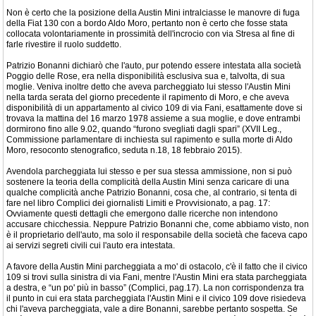
Non è certo che la posizione della Austin Mini intralciasse le manovre di fuga
della Fiat 130 con a bordo Aldo Moro, pertanto non è certo che fosse stata
collocata volontariamente in prossimità dell'incrocio con via Stresa al fine di
farle rivestire il ruolo suddetto.
Patrizio Bonanni dichiarò che l'auto, pur potendo essere intestata alla società
Poggio delle Rose, era nella disponibilità esclusiva sua e, talvolta, di sua
moglie. Veniva inoltre detto che aveva parcheggiato lui stesso l'Austin Mini
nella tarda serata del giorno precedente il rapimento di Moro, e che aveva
disponibilità di un appartamento al civico 109 di via Fani, esattamente dove si
trovava la mattina del 16 marzo 1978 assieme a sua moglie, e dove entrambi
dormirono fino alle 9.02, quando “furono svegliati dagli spari” (XVII Leg.,
Commissione parlamentare di inchiesta sul rapimento e sulla morte di Aldo
Moro, resoconto stenografico, seduta n.18, 18 febbraio 2015).
Avendola parcheggiata lui stesso e per sua stessa ammissione, non si può
sostenere la teoria della complicità della Austin Mini senza caricare di una
qualche complicità anche Patrizio Bonanni, cosa che, al contrario, si tenta di
fare nel libro Complici dei giornalisti Limiti e Provvisionato, a pag. 17:
Ovviamente questi dettagli che emergono dalle ricerche non intendono
accusare chicchessia. Neppure Patrizio Bonanni che, come abbiamo visto, non
è il proprietario dell'auto, ma solo il responsabile della società che faceva capo
ai servizi segreti civili cui l'auto era intestata.
A favore della Austin Mini parcheggiata a mo' di ostacolo, c'è il fatto che il civico
109 si trovi sulla sinistra di via Fani, mentre l'Austin Mini era stata parcheggiata
a destra, e “un po' più in basso” (Complici, pag.17). La non corrispondenza tra
il punto in cui era stata parcheggiata l'Austin Mini e il civico 109 dove risiedeva
chi l'aveva parcheggiata, vale a dire Bonanni, sarebbe pertanto sospetta. Se