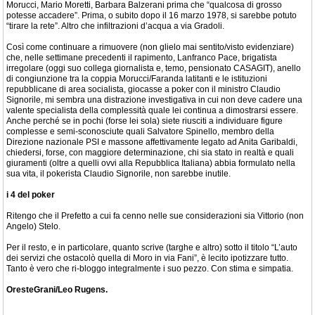
Morucci, Mario Moretti, Barbara Balzerani prima che “qualcosa di grosso
potesse accadere”. Prima, o subito dopo il 16 marzo 1978, si sarebbe potuto
“tirare la rete”. Altro che infiltrazioni d’acqua a via Gradoli.
Così come continuare a rimuovere (non glielo mai sentito/visto evidenziare)
che, nelle settimane precedenti il rapimento, Lanfranco Pace, brigatista
irregolare (oggi suo collega giornalista e, temo, pensionato CASAGIT), anello
di congiunzione tra la coppia Morucci/Faranda latitanti e le istituzioni
repubblicane di area socialista, giocasse a poker con il ministro Claudio
Signorile, mi sembra una distrazione investigativa in cui non deve cadere una
valente specialista della complessità quale lei continua a dimostrarsi essere.
Anche perché se in pochi (forse lei sola) siete riusciti a individuare figure
complesse e semi-sconosciute quali Salvatore Spinello, membro della
Direzione nazionale PSI e massone affettivamente legato ad Anita Garibaldi,
chiedersi, forse, con maggiore determinazione, chi sia stato in realtà e quali
giuramenti (oltre a quelli ovvi alla Repubblica Italiana) abbia formulato nella
sua vita, il pokerista Claudio Signorile, non sarebbe inutile.
i 4 del poker
Ritengo che il Prefetto a cui fa cenno nelle sue considerazioni sia Vittorio (non
Angelo) Stelo.
Per il resto, e in particolare, quanto scrive (targhe e altro) sotto il titolo “L’auto
dei servizi che ostacolò quella di Moro in via Fani”, è lecito ipotizzare tutto.
Tanto è vero che ri-bloggo integralmente i suo pezzo. Con stima e simpatia.
OresteGrani/Leo Rugens.