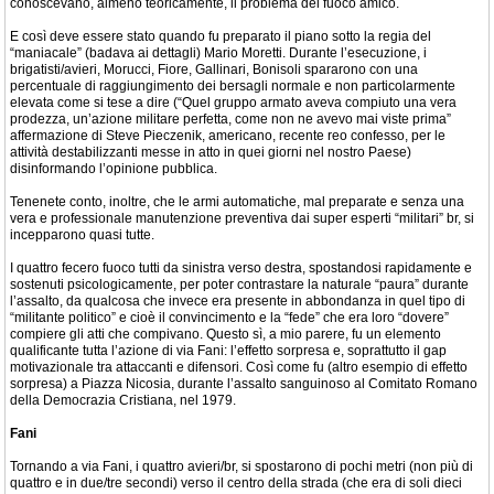
conoscevano, almeno teoricamente, il problema del fuoco amico.
E così deve essere stato quando fu preparato il piano sotto la regia del
“maniacale” (badava ai dettagli) Mario Moretti. Durante l’esecuzione, i
brigatisti/avieri, Morucci, Fiore, Gallinari, Bonisoli spararono con una
percentuale di raggiungimento dei bersagli normale e non particolarmente
elevata come si tese a dire (“Quel gruppo armato aveva compiuto una vera
prodezza, un’azione militare perfetta, come non ne avevo mai viste prima”
affermazione di Steve Pieczenik, americano, recente reo confesso, per le
attività destabilizzanti messe in atto in quei giorni nel nostro Paese)
disinformando l’opinione pubblica.
Tenenete conto, inoltre, che le armi automatiche, mal preparate e senza una
vera e professionale manutenzione preventiva dai super esperti “militari” br, si
incepparono quasi tutte.
I quattro fecero fuoco tutti da sinistra verso destra, spostandosi rapidamente e
sostenuti psicologicamente, per poter contrastare la naturale “paura” durante
l’assalto, da qualcosa che invece era presente in abbondanza in quel tipo di
“militante politico” e cioè il convincimento e la “fede” che era loro “dovere”
compiere gli atti che compivano. Questo sì, a mio parere, fu un elemento
qualificante tutta l’azione di via Fani: l’effetto sorpresa e, soprattutto il gap
motivazionale tra attaccanti e difensori. Così come fu (altro esempio di effetto
sorpresa) a Piazza Nicosia, durante l’assalto sanguinoso al Comitato Romano
della Democrazia Cristiana, nel 1979.
Fani
Tornando a via Fani, i quattro avieri/br, si spostarono di pochi metri (non più di
quattro e in due/tre secondi) verso il centro della strada (che era di soli dieci