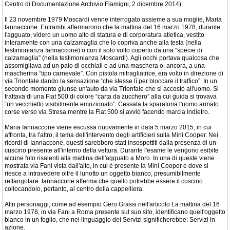
Centro di Documentazione Archivio Flamigni, 2 dicembre 2014).
Il 23 novembre 1979 Moscardi venne interrogato assieme a sua moglie, Maria
Iannaccone. Entrambi affermarono che la mattina del 16 marzo 1978, durante
l'agguato, videro un uomo alto di statura e di corporatura atletica, vestito
interamente con una calzamaglia che lo copriva anche alla testa (nella
testimonianza Iannaccone) o con il solo volto coperto da una “specie di
calzamaglia” (nella testimonianza Moscardi). Agli occhi portava qualcosa che
assomigliava ad un paio di occhiali o ad una maschera o, ancora, a una
mascherina “tipo carnevale”. Con pistola mitragliatrice, era volto in direzione di
via Trionfale dando la sensazione “che stesse lì per bloccare il traffico”. In un
secondo momento giunse un'auto da via Trionfale che si accostò all'uomo. Si
trattava di una Fiat 500 di colore “carta da zucchero” alla cui guida si trovava
“un vecchietto visibilmente emozionato”. Cessata la sparatoria l'uomo armato
corse verso via Stresa mentre la Fiat 500 si avviò facendo marcia indietro.
Maria Iannaccone viene escussa nuovamente in data 5 marzo 2015, in cui
affronta, tra l'altro, il tema dell'intervento degli artificieri sulla Mini Cooper. Nei
ricordi di Iannaccone, questi sarebbero stati insospettiti dalla presenza di un
cuscino presente all'interno della vettura. Durante l'esame le vengono esibite
alcune foto risalenti alla mattina dell'agguato a Moro. In una di queste viene
mostrata via Fani vista dall'alto, in cui è presente la Mini Cooper e dove si
riesce a intravedere oltre il lunotto un oggetto bianco, presumibilmente
rettangolare. Iannaccone afferma che quello potrebbe essere il cuscino
collocandolo, pertanto, al centro della cappelliera.
Altri personaggi, come ad esempio Gero Grassi nell'articolo La mattina del 16
marzo 1978, in via Fani a Roma presente sul suo sito, identificano quell'oggetto
bianco in un foglio, che nel linguaggio dei Servizi significherebbe: Servizi in
azione.