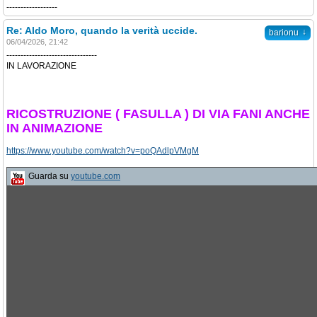
------------------
Re: Aldo Moro, quando la verità uccide.
↓
barionu
06/04/2026, 21:42
--------------------------------
IN LAVORAZIONE
RICOSTRUZIONE ( FASULLA ) DI VIA FANI ANCHE
IN ANIMAZIONE
https://www.youtube.com/watch?v=poQAdlpVMgM
Guarda su
youtube.com