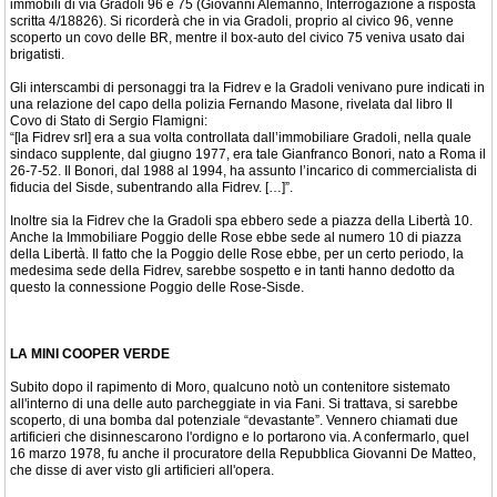
immobili di via Gradoli 96 e 75 (Giovanni Alemanno, Interrogazione a risposta
scritta 4/18826). Si ricorderà che in via Gradoli, proprio al civico 96, venne
scoperto un covo delle BR, mentre il box-auto del civico 75 veniva usato dai
brigatisti.
Gli interscambi di personaggi tra la Fidrev e la Gradoli venivano pure indicati in
una relazione del capo della polizia Fernando Masone, rivelata dal libro Il
Covo di Stato di Sergio Flamigni:
“[la Fidrev srl] era a sua volta controllata dall’immobiliare Gradoli, nella quale
sindaco supplente, dal giugno 1977, era tale Gianfranco Bonori, nato a Roma il
26-7-52. Il Bonori, dal 1988 al 1994, ha assunto l’incarico di commercialista di
fiducia del Sisde, subentrando alla Fidrev. […]”.
Inoltre sia la Fidrev che la Gradoli spa ebbero sede a piazza della Libertà 10.
Anche la Immobiliare Poggio delle Rose ebbe sede al numero 10 di piazza
della Libertà. Il fatto che la Poggio delle Rose ebbe, per un certo periodo, la
medesima sede della Fidrev, sarebbe sospetto e in tanti hanno dedotto da
questo la connessione Poggio delle Rose-Sisde.
LA MINI COOPER VERDE
Subito dopo il rapimento di Moro, qualcuno notò un contenitore sistemato
all'interno di una delle auto parcheggiate in via Fani. Si trattava, si sarebbe
scoperto, di una bomba dal potenziale “devastante”. Vennero chiamati due
artificieri che disinnescarono l'ordigno e lo portarono via. A confermarlo, quel
16 marzo 1978, fu anche il procuratore della Repubblica Giovanni De Matteo,
che disse di aver visto gli artificieri all'opera.