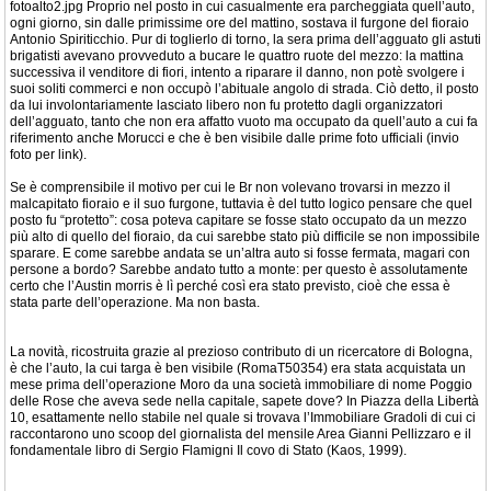
fotoalto2.jpg Proprio nel posto in cui casualmente era parcheggiata quell’auto,
ogni giorno, sin dalle primissime ore del mattino, sostava il furgone del fioraio
Antonio Spiriticchio. Pur di toglierlo di torno, la sera prima dell’agguato gli astuti
brigatisti avevano provveduto a bucare le quattro ruote del mezzo: la mattina
successiva il venditore di fiori, intento a riparare il danno, non potè svolgere i
suoi soliti commerci e non occupò l’abituale angolo di strada. Ciò detto, il posto
da lui involontariamente lasciato libero non fu protetto dagli organizzatori
dell’agguato, tanto che non era affatto vuoto ma occupato da quell’auto a cui fa
riferimento anche Morucci e che è ben visibile dalle prime foto ufficiali (invio
foto per link).
Se è comprensibile il motivo per cui le Br non volevano trovarsi in mezzo il
malcapitato fioraio e il suo furgone, tuttavia è del tutto logico pensare che quel
posto fu “protetto”: cosa poteva capitare se fosse stato occupato da un mezzo
più alto di quello del fioraio, da cui sarebbe stato più difficile se non impossibile
sparare. E come sarebbe andata se un’altra auto si fosse fermata, magari con
persone a bordo? Sarebbe andato tutto a monte: per questo è assolutamente
certo che l’Austin morris è lì perché così era stato previsto, cioè che essa è
stata parte dell’operazione. Ma non basta.
La novità, ricostruita grazie al prezioso contributo di un ricercatore di Bologna,
è che l’auto, la cui targa è ben visibile (RomaT50354) era stata acquistata un
mese prima dell’operazione Moro da una società immobiliare di nome Poggio
delle Rose che aveva sede nella capitale, sapete dove? In Piazza della Libertà
10, esattamente nello stabile nel quale si trovava l’Immobiliare Gradoli di cui ci
raccontarono uno scoop del giornalista del mensile Area Gianni Pellizzaro e il
fondamentale libro di Sergio Flamigni Il covo di Stato (Kaos, 1999).