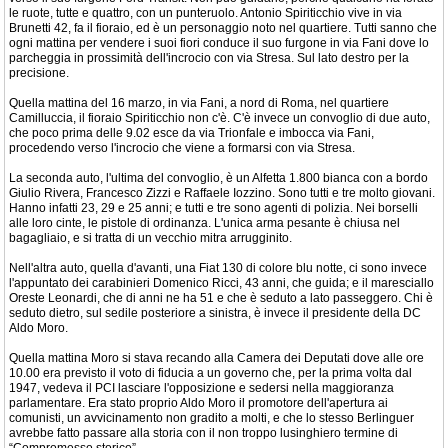
le ruote, tutte e quattro, con un punteruolo. Antonio Spiriticchio vive in via
Brunetti 42, fa il fioraio, ed è un personaggio noto nel quartiere. Tutti sanno che
ogni mattina per vendere i suoi fiori conduce il suo furgone in via Fani dove lo
parcheggia in prossimità dell'incrocio con via Stresa. Sul lato destro per la
precisione.
Quella mattina del 16 marzo, in via Fani, a nord di Roma, nel quartiere
Camilluccia, il fioraio Spiriticchio non c'è. C'è invece un convoglio di due auto,
che poco prima delle 9.02 esce da via Trionfale e imbocca via Fani,
procedendo verso l'incrocio che viene a formarsi con via Stresa.
La seconda auto, l'ultima del convoglio, è un Alfetta 1.800 bianca con a bordo
Giulio Rivera, Francesco Zizzi e Raffaele Iozzino. Sono tutti e tre molto giovani.
Hanno infatti 23, 29 e 25 anni; e tutti e tre sono agenti di polizia. Nei borselli
alle loro cinte, le pistole di ordinanza. L'unica arma pesante è chiusa nel
bagagliaio, e si tratta di un vecchio mitra arrugginito.
Nell'altra auto, quella d'avanti, una Fiat 130 di colore blu notte, ci sono invece
l'appuntato dei carabinieri Domenico Ricci, 43 anni, che guida; e il maresciallo
Oreste Leonardi, che di anni ne ha 51 e che è seduto a lato passeggero. Chi è
seduto dietro, sul sedile posteriore a sinistra, è invece il presidente della DC
Aldo Moro.
Quella mattina Moro si stava recando alla Camera dei Deputati dove alle ore
10.00 era previsto il voto di fiducia a un governo che, per la prima volta dal
1947, vedeva il PCI lasciare l'opposizione e sedersi nella maggioranza
parlamentare. Era stato proprio Aldo Moro il promotore dell'apertura ai
comunisti, un avvicinamento non gradito a molti, e che lo stesso Berlinguer
avrebbe fatto passare alla storia con il non troppo lusinghiero termine di