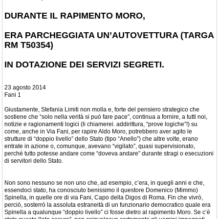
DURANTE IL RAPIMENTO MORO,
ERA PARCHEGGIATA UN’AUTOVETTURA (TARGA
RM T50354)
IN DOTAZIONE DEI SERVIZI SEGRETI.
23 agosto 2014
Fani 1
Giustamente, Stefania Limiti non molla e, forte del pensiero strategico che
sostiene che “solo nella verità si può fare pace”, continua a fornire, a tutti noi,
notizie e ragionamenti logici (li chiamerei. addirittura, “prove logiche”!) su
come, anche in Via Fani, per rapire Aldo Moro, potrebbero aver agito le
strutture di “doppio livello” dello Stato (tipo “Anello”) che altre volte, erano
entrate in azione o, comunque, avevano “vigilato”, quasi supervisionato,
perché tutto potesse andare come “doveva andare” durante stragi o esecuzioni
di servitori dello Stato.
Non sono nessuno se non uno che, ad esempio, c’era, in quegli anni e che,
essendoci stato, ha conosciuto benissimo il questore Domenico (Mimmo)
Spinella, in quelle ore di via Fani, Capo della Digos di Roma. Fin che vivrò,
perciò, sosterrò la assoluta estraneità di un funzionario democratico quale era
Spinella a qualunque “doppio livello” ci fosse dietro al rapimento Moro. Se c’è