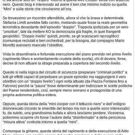
ci sia anche solo un “respiro” intorno a quella Mini Cooper verde con tettuccio
nero. Questo blog è interessato ad avere il ben che minimo indizio su quella
“Mini” e sulle storie che circolarono all’ora.
Se trovassimo un riscontro attendibile, allora sì che la brava e determinata
Stefania Limiti avrebbe fatto centro, rivelando quale fosse la reale geometria
terroristica devastante dell’episodio “doppio”. Trappola ipotizzata per un vero
“uno/due”, tale da mettere KO la democrazia già fragile, in quei frangenti
geopolitici. “Doppio livello” quindi, pronto, se gli scalzacani raccogliticci
(comunque reclutati e ben orchestrati, per la bisogna, dal compagno Mario
Moretti) avessero mancato l’obiettivo.
Vista la straordinaria e fortunata esecuzione del piano previsto nel primo livello
(rapimento Moro e annientamento crudele della scorta), chi di dovere, forse,
decise di non attuare la strage preparata a copertura del secondo livello.
Questo sì nella logica del circuito di sicurezza (preparare “criminali politici” a
tutti gli effetti capaci di perpetuare un grave episodio ma raggiungere il vero
obiettivo con un “doppio livello”) ogni volta attuato (da Piazza Fontana fino a
Falcone) perché la “paura” fosse determinante per indirizzare le scelte politiche
del Paese rendendolo, così, sempre meno sovrano e protagonista di una
propria autonoma politica estera.
Oppure, questa storia della “mini cooper con il tettuccio nero” e dell’ordigno
disinnescato (ricordo le smentite del tempo ma non a quelle sono interessato)
fu, da subito, una grandissima bufala e allora lasciamo perdere. Viceversa,
potremmo scoprire chi fosse l’autore della “disinformatio” e della pericolosa
“misura attiva” costruita intorno a quella “mini”.
Comunque la giriamo, questa storia del rapimento e della esecuzione di Aldo