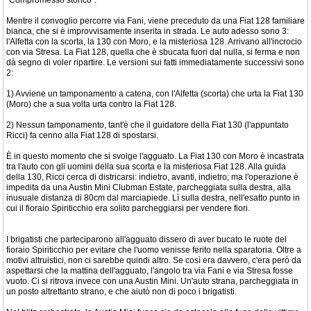
“Compromesso storico”.
Mentre il convoglio percorre via Fani, viene preceduto da una Fiat 128 familiare
bianca, che si è improvvisamente inserita in strada. Le auto adesso sono 3:
l'Alfetta con la scorta, la 130 con Moro, e la misteriosa 128. Arrivano all'incrocio
con via Stresa. La Fiat 128, quella che è sbucata fuori dal nulla, si ferma e non
dà segno di voler ripartire. Le versioni sui fatti immediatamente successivi sono
2:
1) Avviene un tamponamento a catena, con l'Alfetta (scorta) che urta la Fiat 130
(Moro) che a sua volta urta contro la Fiat 128.
2) Nessun tamponamento, tant'è che il guidatore della Fiat 130 (l'appuntato
Ricci) fa cenno alla Fiat 128 di spostarsi.
È in questo momento che si svolge l'agguato. La Fiat 130 con Moro è incastrata
tra l'auto con gli uomini della sua scorta e la misteriosa Fiat 128. Alla guida
della 130, Ricci cerca di districarsi: indietro, avanti, indietro; ma l'operazione è
impedita da una Austin Mini Clubman Estate, parcheggiata sulla destra, alla
inusuale distanza di 80cm dal marciapiede. Lì sulla destra, nell'esatto punto in
cui il fioraio Spiriticchio era solito parcheggiarsi per vendere fiori.
I brigatisti che parteciparono all'agguato dissero di aver bucato le ruote del
fioraio Spiriticchio per evitare che l'uomo venisse ferito nella sparatoria. Oltre a
motivi altruistici, non ci sarebbe quindi altro. Se così era davvero, c'era però da
aspettarsi che la mattina dell'agguato, l'angolo tra via Fani e via Stresa fosse
vuoto. Ci si ritrova invece con una Austin Mini. Un'auto strana, parcheggiata in
un posto altrettanto strano, e che aiutò non di poco i brigatisti.