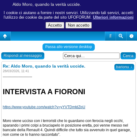
Aldo Moro, quando la verità uccide.
I cookie ci aiutano a fornire i nostri servizi. Utilizzando tali servizi, accetti
l'utilizzo dei cookie da parte del sito UFOFORUM.
Ulteriori informazioni
#
Passa allo versione desktop
Rispondi al messaggio
Re: Aldo Moro, quando la verità uccide.
↓
barionu
28/03/2026, 11:41
------------------------
INTERVISTA A FIORONI
https://www.youtube.com/watch?v=yYVTDmtdZpU
Moro viene ucciso con i terroristi che lo guardano con ferocia negli occhi,
sparando i primi colpi a bruciapelo in posizione eretta, poi venne messo nel
bancale della Renault 4. Quindi difficile che tutto sia avvenuto in quel garage,
non come ce lo hanno raccontato”.