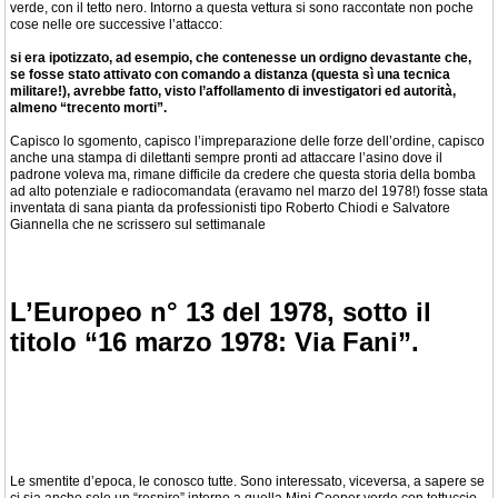
verde, con il tetto nero. Intorno a questa vettura si sono raccontate non poche
cose nelle ore successive l’attacco:
si era ipotizzato, ad esempio, che contenesse un ordigno devastante che,
se fosse stato attivato con comando a distanza (questa sì una tecnica
militare!), avrebbe fatto, visto l’affollamento di investigatori ed autorità,
almeno “trecento morti”.
Capisco lo sgomento, capisco l’impreparazione delle forze dell’ordine, capisco
anche una stampa di dilettanti sempre pronti ad attaccare l’asino dove il
padrone voleva ma, rimane difficile da credere che questa storia della bomba
ad alto potenziale e radiocomandata (eravamo nel marzo del 1978!) fosse stata
inventata di sana pianta da professionisti tipo Roberto Chiodi e Salvatore
Giannella che ne scrissero sul settimanale
L’Europeo n° 13 del 1978, sotto il
titolo “16 marzo 1978: Via Fani”.
Le smentite d’epoca, le conosco tutte. Sono interessato, viceversa, a sapere se