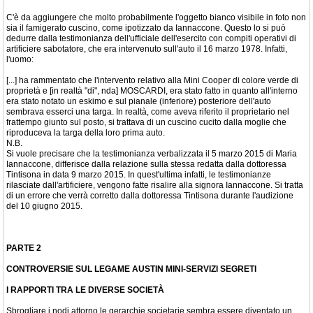
C'è da aggiungere che molto probabilmente l'oggetto bianco visibile in foto non
sia il famigerato cuscino, come ipotizzato da Iannaccone. Questo lo si può
dedurre dalla testimonianza dell'ufficiale dell'esercito con compiti operativi di
artificiere sabotatore, che era intervenuto sull'auto il 16 marzo 1978. Infatti,
l'uomo:
[...] ha rammentato che l'intervento relativo alla Mini Cooper di colore verde di
proprietà e [in realtà "di", nda] MOSCARDI, era stato fatto in quanto all'interno
era stato notato un eskimo e sul pianale (inferiore) posteriore dell'auto
sembrava esserci una targa. In realtà, come aveva riferito il proprietario nel
frattempo giunto sul posto, si trattava di un cuscino cucito dalla moglie che
riproduceva la targa della loro prima auto.
N.B.
Si vuole precisare che la testimonianza verbalizzata il 5 marzo 2015 di Maria
Iannaccone, differisce dalla relazione sulla stessa redatta dalla dottoressa
Tintisona in data 9 marzo 2015. In quest'ultima infatti, le testimonianze
rilasciate dall'artificiere, vengono fatte risalire alla signora Iannaccone. Si tratta
di un errore che verrà corretto dalla dottoressa Tintisona durante l'audizione
del 10 giugno 2015.
PARTE 2
CONTROVERSIE SUL LEGAME AUSTIN MINI-SERVIZI SEGRETI
I RAPPORTI TRA LE DIVERSE SOCIETÀ
Sbrogliare i nodi attorno le gerarchie societarie sembra essere diventato un