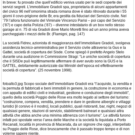
In breve: fu provato che quell’edificio veniva usato per le sedi coperte dei
servizi segreti. L’immobiliare Gradoli spa, proprietaria di alcuni appartamenti
del civico 96 nell’omonima strada romana dove è stato ritrovato durante i 55
giorni il covo-prigione delle Br, era gestita da fiduciari del Servizio civile. Nel
’79 l’allora funzionario del Viminale Vincenzo Parisi – poi capo del Servizio
(’87) e capo della Polizia (’87) – divenne intestatario di un box nello stesso
garage al n. 75 di via Gradoli dove Mario Moretti fino ad un anno prima aveva
parcheggiato i mezzi delle Br. (Flamigni, pag. 147)
La società Fidrev, azionista di maggioranza dell’immobiliare Gradoli, svolgeva
assistenza tecnico-amministrativa per il Servizio civile attraverso la Gus e la
Gattel, società di copertura del Sisde. Come spiegò il prefetto Angelo Stelo
durante una audizione in Commissione Stragi: “Le uniche società di copertura
che il SISDe può legittimamente affermare di aver avuto sono la GUS e la
GATTEL, debitamente autorizzate dai Ministri dell’epoca ed effettivamente
società di copertura”. (25 novembre 1998).
fotoalto3.jpg Scopo sociale dell’immobiliare Gradoli era “l’acquisto, la vendita e
la permuta di fabbricati e beni immobili in genere, la costruzione in economia e
con appalto di edifici civili e industriali, gestione e conduzione degli immobili”,
quello della società Poggio delle Rose era molto legato al settore del turismo:
“costruzione, compera, vendita, prendere e dare in gestione alberghi e villaggi
turistici [il corsivo è il nostro], locali pubblici, quali ristoranti, bar, night, negozi di
qualsiasi genere, stazioni di servizio, stabilimenti balneari e qualsiasi altra
attività che abbia anche una minima attinenza con il turismo”. Le attività furono
infatti poi spostate verso l’area delle Marche e la società fu liquidata a Porto
Recanati, località in provincia di Macerata, da un signore che oggi, interpellato
su Poggio delle Rose, dice bruscamente che è passato troppo tempo e di non
volerne sapere niente.