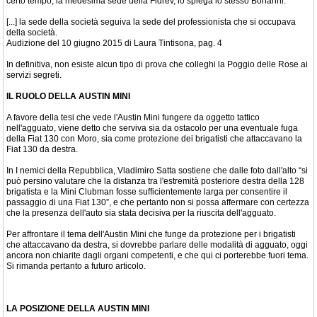
certo tempo, la medesima sede della Fidrev, lo spiega lo stesso Bonanni:
[...] la sede della società seguiva la sede del professionista che si occupava
della società.
Audizione del 10 giugno 2015 di Laura Tintisona, pag. 4
In definitiva, non esiste alcun tipo di prova che colleghi la Poggio delle Rose ai
servizi segreti.
IL RUOLO DELLA AUSTIN MINI
A favore della tesi che vede l'Austin Mini fungere da oggetto tattico
nell'agguato, viene detto che serviva sia da ostacolo per una eventuale fuga
della Fiat 130 con Moro, sia come protezione dei brigatisti che attaccavano la
Fiat 130 da destra.
In I nemici della Repubblica, Vladimiro Satta sostiene che dalle foto dall'alto “si
può persino valutare che la distanza tra l'estremità posteriore destra della 128
brigatista e la Mini Clubman fosse sufficientemente larga per consentire il
passaggio di una Fiat 130”, e che pertanto non si possa affermare con certezza
che la presenza dell'auto sia stata decisiva per la riuscita dell'agguato.
Per affrontare il tema dell'Austin Mini che funge da protezione per i brigatisti
che attaccavano da destra, si dovrebbe parlare delle modalità di agguato, oggi
ancora non chiarite dagli organi competenti, e che qui ci porterebbe fuori tema.
Si rimanda pertanto a futuro articolo.
LA POSIZIONE DELLA AUSTIN MINI