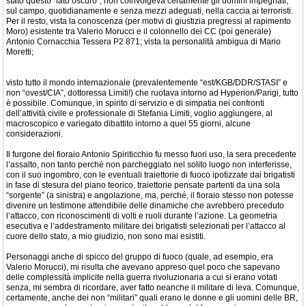
stato questo “lato oscuro”, non coinvolgeva certamente gli uomini impegnati,
sul campo, quotidianamente e senza mezzi adeguati, nella caccia ai terroristi.
Per il resto, vista la conoscenza (per motivi di giustizia pregressi al rapimento
Moro) esistente tra Valerio Morucci e il colonnello dei CC (poi generale)
Antonio Cornacchia Tessera P2 871; vista la personalità ambigua di Mario
Moretti;
visto tutto il mondo internazionale (prevalentemente “est/KGB/DDR/STASI” e
non “ovest/CIA”, dottoressa Limiti!) che ruotava intorno ad Hyperion/Parigi, tutto
è possibile. Comunque, in spirito di servizio e di simpatia nei confronti
dell’attività civile e professionale di Stefania Limiti, voglio aggiungere, al
macroscopico e variegato dibattito intorno a quei 55 giorni, alcune
considerazioni.
Il furgone del fioraio Antonio Spiriticchio fu messo fuori uso, la sera precedente
l’assalto, non tanto perché non parcheggiato nel solito luogo non interferisse,
con il suo ingombro, con le eventuali traiettorie di fuoco ipotizzate dai brigatisti
in fase di stesura del piano teorico, traiettorie pensate partenti da una sola
“sorgente” (a sinistra) e angolazione, ma, perché, il fioraio stesso non potesse
divenire un testimone attendibile delle dinamiche che avrebbero preceduto
l’attacco, con riconoscimenti di volti e ruoli durante l’azione. La geometria
esecutiva e l’addestramento militare dei brigatisti selezionati per l’attacco al
cuore dello stato, a mio giudizio, non sono mai esistiti.
Personaggi anche di spicco del gruppo di fuoco (quale, ad esempio, era
Valerio Morucci), mi risulta che avevano appreso quel poco che sapevano
delle complessità implicite nella guerra rivoluzionaria a cui si erano votati
senza, mi sembra di ricordare, aver fatto neanche il militare di leva. Comunque,
certamente, anche dei non “militari” quali erano le donne e gli uomini delle BR,